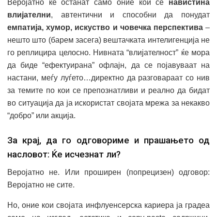
Веројатно ќе останат само оние кои се
навистина
влијателни
, автентични и способни да понудат
емпатија, хумор, искуство и човечка перспектива
–
нешто што (барем засега) вештачката интелигенција не
го реплицира целосно. Нивната “влијателност” ќе мора
да биде “ефектуирана” офлајн, да се појавуваат на
настани, меѓу луѓето…директно да разговараат со нив
за темите по кои се препознатливи и реално да бидат
во ситуација да ја искористат својата мрежа за некакво
“добро” или акција.
За крај, да го одговориме и прашањето од
насловот: Ќе исчезнат ли?
Веројатно не. Или проширен (попрецизен) одговор:
Веројатно не сите.
Но, оние кои својата инфлуенсерска кариера ја градеа