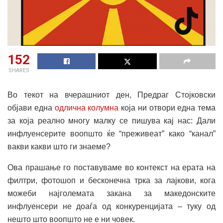
152
SHARES
Во текот на вчерашниот ден, Предраг Стојковски
објави една
одлична колумна
која ни отвори една тема
за која реално многу малку се пишува кај нас: Дали
инфлуенсерите воопшто ќе “преживеат” како “канал”
вакви какви што ги знаеме?
Ова прашање го поставуваме во контекст на ерата на
филтри, фотошоп и бесконечна трка за лајкови, кога
можеби најголемата закана за македонските
инфлуенсери не доаѓа од конкуренцијата – туку од
нешто што воопшто не е ни човек.