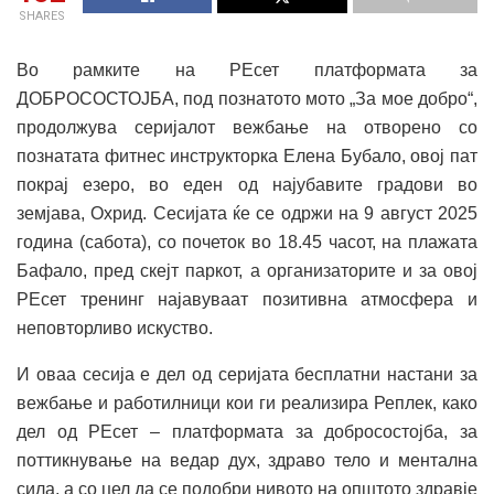
SHARES
Во рамките на РЕсет платформата за
ДОБРОСОСТОЈБА, под познатото мото „За мое добро“,
продолжува серијалот вежбање на отворено со
познатата фитнес инструкторка Елена Бубало, овој пат
покрај езеро, во еден од најубавите градови во
земјава, Охрид. Сесијата ќе се одржи на 9 август 2025
година (сабота), со почеток во 18.45 часот, на плажата
Бафало, пред скејт паркот, а организаторите и за овој
РЕсет тренинг најавуваат позитивна атмосфера и
неповторливо искуство.
И оваа сесија е дел од серијата бесплатни настани за
вежбање и работилници кои ги реализира Реплек, како
дел од РЕсет – платформата за добросостојба, за
поттикнување на ведар дух, здраво тело и ментална
сила, а со цел да се подобри нивото на општото здравје