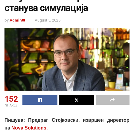
станува симулација
by
Admin0t
August 5, 2025
152
SHARES
Пишува: Предраг Стојковски, извршен директор
на
Nova Solutions.