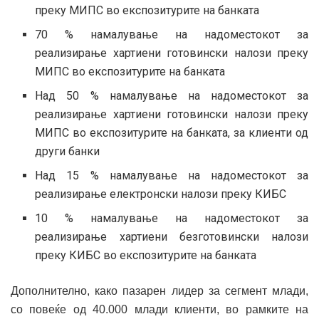
преку МИПС во експозитурите на банката
70 % намалување на надоместокот за
реализирање хартиени готовински налози преку
МИПС во експозитурите на банката
Над 50 % намалување на надоместокот за
реализирање хартиени готовински налози преку
МИПС во експозитурите на банката, за клиенти од
други банки
Над 15 % намалување на надоместокот за
реализирање електронски налози преку КИБС
10 % намалување на надоместокот за
реализирање хартиени безготовински налози
преку КИБС во експозитурите на банката
Дополнително, како пазарен лидер за сегмент млади,
со повеќе од 40.000 млади клиенти, во рамките на