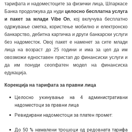
тарифата и надоместоците за физички лица, Шпаркасе
Банка продолжува да нуди
целосно бесплатна услуга
и пакет за млади Vibe On
, кој вклучува бесплатно
одржување сметка, користење мобилно и електронско
банкарство, дебитна картичка и други банкарски услуги
без надоместок. Овој пакет е наменет за сите млади
лица на возраст до 25 години и има за цел да им
овозможи едноставен пристап до финансиски услуги и
да им понуди сеопфатен модел на финансиска
едукација.
Корекција на тарифата за правни лица
Целосно укинување на 4 административни
надоместоци за правни лица
Ревидирани надоместоци за платен промет:
До 50 % намалени трошоци од редовната тарифа