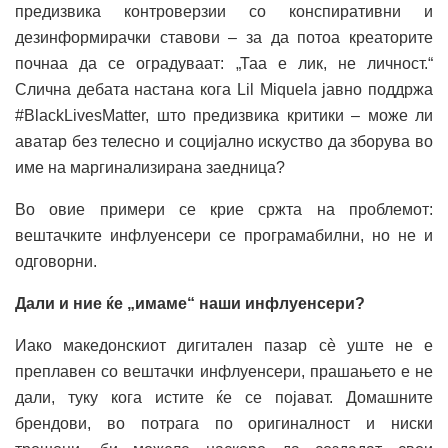
предизвика контроверзии со конспиративни и
дезинформирачки ставови – за да потоа креаторите
почнаа да се оградуваат: „Таа е лик, не личност.“
Слична дебата настана кога Lil Miquela јавно поддржа
#BlackLivesMatter, што предизвика критики – може ли
аватар без телесно и социјално искуство да зборува во
име на маргинализирана заедница?
Во овие примери се крие сржта на проблемот:
вештачките инфлуенсери се програмабилни, но не и
одговорни.
Дали и ние ќе „имаме“ наши инфлуенсери?
Иако македонскиот дигитален пазар сè уште не е
преплавен со вештачки инфлуенсери, прашањето е не
дали, туку кога истите ќе се појават. Домашните
брендови, во потрага по оригиналност и ниски