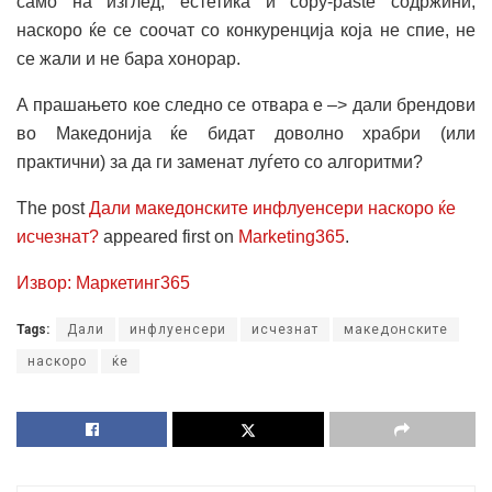
само на изглед, естетика и copy-paste содржини,
наскоро ќе се соочат со конкуренција која не спие, не
се жали и не бара хонорар.
А прашањето кое следно се отвара е –> дали брендови
во Македонија ќе бидат доволно храбри (или
практични) за да ги заменат луѓето со алгоритми?
The post
Дали македонските инфлуенсери наскоро ќе
исчезнат?
appeared first on
Marketing365
.
Извор: Маркетинг365
Tags:
Дали
инфлуенсери
исчезнат
македонските
наскоро
ќе