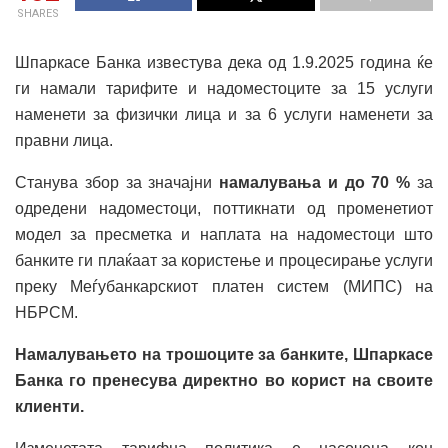
SHARES
Шпаркасе Банка известува дека од 1.9.2025 година ќе
ги намали тарифите и надоместоците за 15 услуги
наменети за физички лица и за 6 услуги наменети за
правни лица.
Станува збор за значајни
намалувања и до 70 %
за
одредени надоместоци, поттикнати од променетиот
модел за пресметка и наплата на надоместоци што
банките ги плаќаат за користење и процесирање услуги
преку Меѓубанкарскиот платен систем (МИПС) на
НБРСМ.
Намалувањето на трошоците за банките, Шпаркасе
Банка го пренесува директно во корист на своите
клиенти.