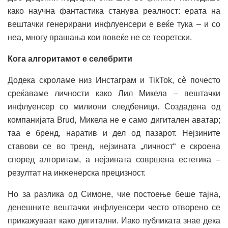
како научна фантастика станува реалност: ерата на
вештачки генерирани инфлуенсери е веќе тука – и со
неа, многу прашања кои повеќе не се теоретски.
Кога алгоритамот е селебрити
Додека скроламе низ Инстаграм и TikTok, сè почесто
среќаваме личности како Лил Микела – вештачки
инфлуенсер со милиони следбеници. Создадена од
компанијата Brud, Микела не е само дигитален аватар;
таа е бренд, наратив и дел од пазарот. Нејзините
ставови се во тренд, нејзината „личност“ е скроена
според алгоритам, а нејзината совршена естетика –
резултат на инженерска прецизност.
Но за разлика од Симоне, чие постоење беше тајна,
денешните вештачки инфлуенсери често отворено се
прикажуваат како дигитални. Иако публиката знае дека