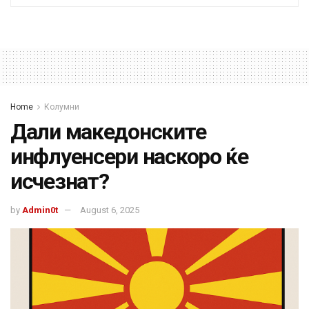
Home
Колумни
Дали македонските
инфлуенсери наскоро ќе
исчезнат?
by
Admin0t
August 6, 2025