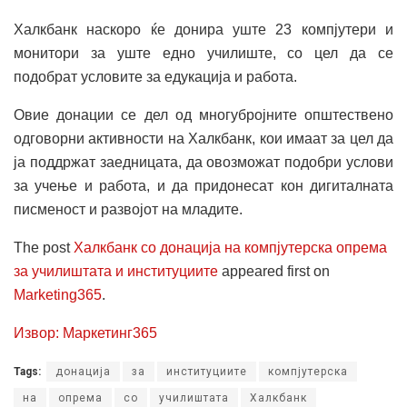
Халкбанк наскоро ќе донира уште 23 компјутери и
монитори за уште едно училиште, со цел да се
подобрат условите за едукација и работа.
Овие донации се дел од многубројните општествено
одговорни активности на Халкбанк, кои имаат за цел да
ја поддржат заедницата, да овозможат подобри услови
за учење и работа, и да придонесат кон дигиталната
писменост и развојот на младите.
The post
Халкбанк со донација на компјутерска опрема
за училиштата и институциите
appeared first on
Marketing365
.
Извор: Маркетинг365
Tags:
донација
за
институциите
компјутерска
на
опрема
со
училиштата
Халкбанк