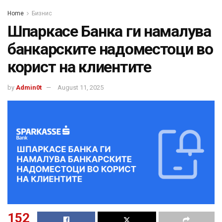
Home
Бизнис
Шпаркасе Банка ги намалува
банкарските надоместоци во
корист на клиентите
by
Admin0t
August 11, 2025
152