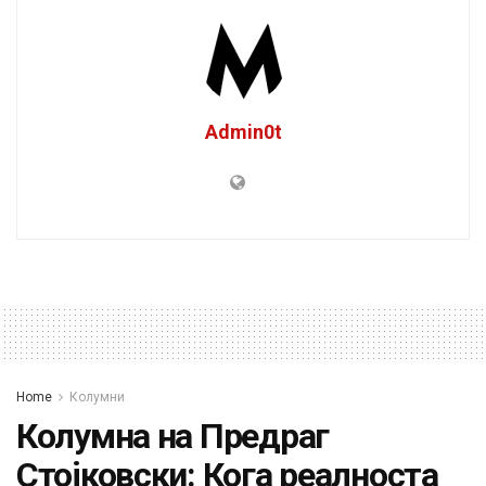
Admin0t
Home
Колумни
Колумна на Предраг
Стојковски: Кога реалноста