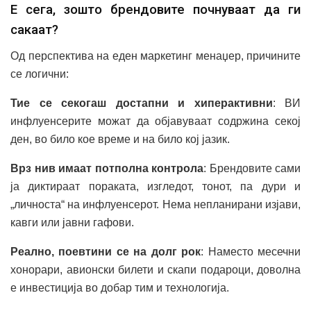
Е сега, зошто брендовите почнуваат да ги
сакаат?
Од перспектива на еден маркетинг менаџер, причините
се логични:
Тие се секогаш достапни и хиперактивни
: ВИ
инфлуенсерите можат да објавуваат содржина секој
ден, во било кое време и на било кој јазик.
Врз нив имаат потполна контрола
: Брендовите сами
ја диктираат пораката, изгледот, тонот, па дури и
„личноста“ на инфлуенсерот. Нема непланирани изјави,
кавги или јавни гафови.
Реално, поевтини се на долг рок
: Наместо месечни
хонорари, авионски билети и скапи подароци, доволна
е инвестиција во добар тим и технологија.