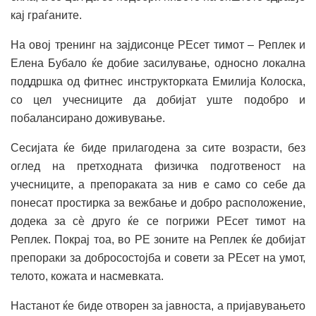
кај граѓаните.
На овој тренинг на зајдисонце РЕсет тимот – Реплек и
Елена Бубало ќе добие засилување, односно локална
поддршка од фитнес инструкторката Емилија Колоска,
со цел учесниците да добијат уште подобро и
побалансирано доживување.
Сесијата ќе биде прилагодена за сите возрасти, без
оглед на претходната физичка подготвеност на
учесниците, а препораката за нив е само со себе да
понесат простирка за вежбање и добро расположение,
додека за сѐ друго ќе се погрижи РЕсет тимот на
Реплек. Покрај тоа, во РЕ зоните на Реплек ќе добијат
препораки за добросостојба и совети за РЕсет на умот,
телото, кожата и насмевката.
Настанот ќе биде отворен за јавноста, а пријавувањето