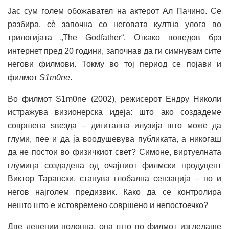
Јас сум голем обожавател на актерот Ал Пачино. Се
разбира, сè започна со неговата култна улога во
трилогијата „The Godfather“. Откако воведов брз
интернет пред 20 години, започнав да ги симнувам сите
негови филмови. Токму во тој период се појави и
филмот
S1m0ne
.
Во филмот S1m0ne (2002), режисерот Ендру Николи
истражува визионерска идеја: што ако создадеме
совршена ѕвезда – дигитална илузија што може да
глуми, пее и да ја воодушевува публиката, а никогаш
да не постои во физичкиот свет? Симоне, виртуелната
глумица создадена од очајниот филмски продуцент
Виктор Тарански, станува глобална сензација – но и
негов најголем предизвик. Како да се контролира
нешто што е истовремено совршено и непостоечко?
Две децении подоцна, она што во филмот изгледаше