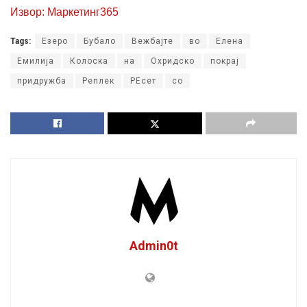
Извор: Маркетинг365
Tags:
Eзеро
Бубало
Вежбајте
во
Елена
Емилија
Колоска
на
Охридско
покрај
придружба
Реплек
РЕсет
со
Admin0t