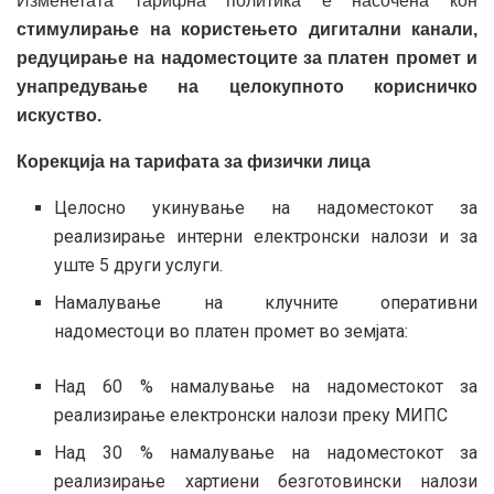
Изменетата тарифна политика е насочена кон
стимулирање на користењето дигитални канали,
редуцирање на надоместоците за платен промет и
унапредување на целокупното корисничко
искуство.
Корекција на тарифата за физички лица
Целосно укинување на надоместокот за
реализирање интерни електронски налози и за
уште 5 други услуги.
Намалување на клучните оперативни
надоместоци во платен промет во земјата:
Над 60 % намалување на надоместокот за
реализирање електронски налози преку МИПС
Над 30 % намалување на надоместокот за
реализирање хартиени безготовински налози