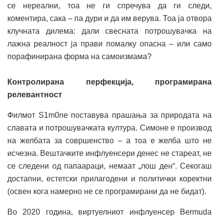
се нереални, тоа не ги спречува да ги следи,
коментира, сака – па дури и да им верува. Тоа ја отвора
клучната дилема: дали свесната потрошувачка на
лажна реалност ја прави помалку опасна – или само
порафинирана форма на самоизмама?
Контролирана перфекција, програмирана
релевантност
Филмот S1m0ne поставува прашања за природата на
славата и потрошувачката култура. Симоне е производ
на желбата за совршенство – а тоа е желба што не
исчезна. Вештачките инфлуенсери денес не стареат, не
се следени од папаараци, немаат „лош ден“. Секогаш
достапни, естетски прилагодени и политички коректни
(освен кога намерно не се програмирани да не бидат).
Во 2020 година, виртуелниот инфлуенсер Bermuda