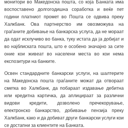
монитори во Македонска пошта, со која Банката има
воспоставено долгогодишна соработка и веќе пет
години платниот промет во Пошта се одвива преку
Халкбанк. Ова партнерство им овозможува на
граѓаните добивање на банкарска услуга, да не мораат
да одат исклучиво во банка, туку истата да ја добијат и
во најблиската пошта, што е особено значајно за сите
оние кои живеат во населени места во кои нема
експозитури на банките.
Освен стандардните банкарски услуги, на шалтерите
на Македонска пошта граѓаните можат да отвораат
сметка во Халкбанк, да побараат издавање дебитна
или кредитна картичка, да аплицираат за различни
видови кредити, дозволено пречекорување,
електронско банкарство, добивање пензија преку
Халкбанк, како и да добиват други банкарски услуги кои
се достапни за клиентите на Банката.