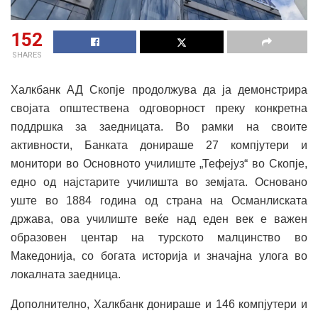
152
SHARES
Халкбанк АД Скопје продолжува да ја демонстрира
својата општествена одговорност преку конкретна
поддршка за заедницата. Во рамки на своите
активности, Банката донираше 27 компјутери и
монитори во Основното училиште „Тефејуз“ во Скопје,
едно од најстарите училишта во земјата. Основано
уште во 1884 година од страна на Османлиската
држава, ова училиште веќе над еден век е важен
образовен центар на турското малцинство во
Македонија, со богата историја и значајна улога во
локалната заедница.
Дополнително, Халкбанк донираше и 146 компјутери и