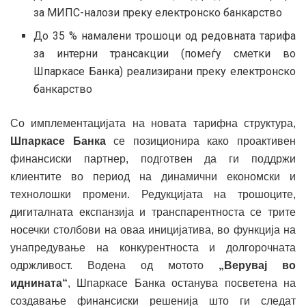
за МИПС-налози преку електронско банкарство
До 35 % намалени трошоци од редовната тарифа
за интерни трансакции (помеѓу сметки во
Шпаркасе Банка) реализирани преку електронско
банкарство
Со имплементацијата на новата тарифна структура,
Шпаркасе Банка
се позиционира како проактивен
финансиски партнер, подготвен да ги поддржи
клиентите во период на динамични економски и
технолошки промени. Редукцијата на трошоците,
дигиталната експанзија и транспарентноста се трите
носечки столбови на оваа иницијатива, во функција на
унапредување на конкурентноста и долгорочната
одржливост. Водена од мотото
„Верувај во
иднината“
, Шпаркасе Банка останува посветена на
создавање финансиски решенија што ги следат