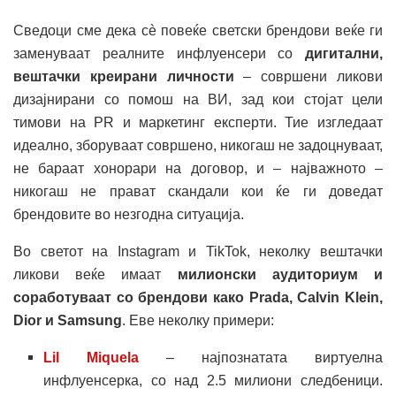
Сведоци сме дека сè повеќе светски брендови веќе ги
заменуваат реалните инфлуенсери со
дигитални,
вештачки креирани личности
– совршени ликови
дизајнирани со помош на ВИ, зад кои стојат цели
тимови на PR и маркетинг експерти. Тие изгледаат
идеално, зборуваат совршено, никогаш не задоцнуваат,
не бараат хонорари на договор, и – најважното –
никогаш не прават скандали кои ќе ги доведат
брендовите во незгодна ситуација.
Во светот на Instagram и TikTok, неколку вештачки
ликови веќе имаат
милионски аудиториум и
соработуваат со брендови како Prada, Calvin Klein,
Dior и Samsung
. Еве неколку примери:
Lil Miquela
– најпознатата виртуелна
инфлуенсерка, со над 2.5 милиони следбеници.