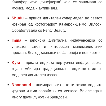
Калифорниска „тинејџерка“ која се занимава со
музика, мода и активизам.
Shudu
– првиот дигитален супермодел во светот,
креиран од фотографот Камерон-Џејмс Вилсон.
Соработувала со Fenty Beauty.
Imma
– јапонска дигитална инфлуенсерка со
уникатен стил и интересен минималистички
пристап. Дел од кампањи во Јапонија и пошироко.
Kyra
– првата индиска виртуелна инфлуенсерка,
која комбинира традиционален индиски стил со
модерен дигитален израз.
Noonoouri
– анимиран лик што ги освои модните
кругови и има соработки со Versace, Balenciaga и
многу други луксузни брендови.