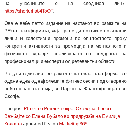
на учесниците е на следниов линк:
https://shorturl.at/4ToQF
.
Ова е веќе петто издание на настанот во рамките на
РЕсет платформата, чија цел е да поттикне позитивни
лични и колективни промени во општеството преку
конкретни активности за промоција на менталното и
физичкото здравје, реализирани со поддршка на
професионалци и експерти од релевантни области.
Во јуни годинава, во рамките на оваа платформа, се
одржа една од најголемите фитнес сесии под отворено
небо во нашата земја, во Паркот на Франкофонијата во
Скопје.
The post
РЕсет со Реплек покрај Охридско Eзеро:
Вежбајте со Елена Бубало во придружба на Емилија
Колоска
appeared first on
Marketing365
.