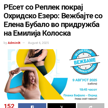
РЕсет со Реплек покрај
Охридско Eзеро: Вежбајте со
Елена Бубало во придружба
на Емилија Колоска
by
Admin0t
August 6, 2025
152