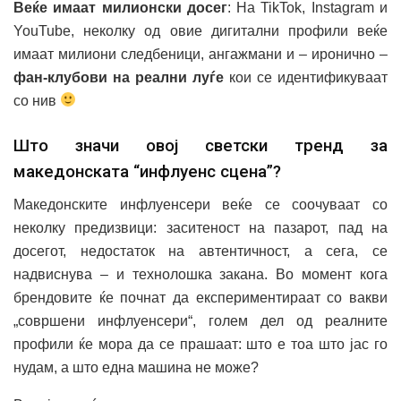
Веќе имаат милионски досег
: На TikTok, Instagram и
YouTube, неколку од овие дигитални профили веќе
имаат милиони следбеници, ангажмани и – иронично –
фан-клубови на реални луѓе
кои се идентификуваат
со нив
Што значи овој светски тренд за
македонската “инфлуенс сцена”?
Македонските инфлуенсери веќе се соочуваат со
неколку предизвици: заситеност на пазарот, пад на
досегот, недостаток на автентичност, а сега, се
надвиснува – и технолошка закана. Во момент кога
брендовите ќе почнат да експериментираат со вакви
„совршени инфлуенсери“, голем дел од реалните
профили ќе мора да се прашаат: што е тоа што јас го
нудам, а што една машина не може?