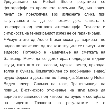
Уредувањето со Portrait Studio резултира со
фотографија со променета големина. Видлив воден
печат се преклопува врз излезната слика при
зачувувањето за да се покаже дека сликата е
генерирана од вештачка интелигенција. Точноста и
сигурноста на генерираниот излез не се гарантирани.
¹⁴Резултатите од Audio Eraser може да варираат по
видео во зависност од тоа како звуците се присутни во
видеото. Потребно е најавување на сметката на
Samsung. Може да се детектираат одредени видови
звуци, како што се гласови, музика, ветер, природа,
толпа и бучава. Компатибилен со вообичаени видео/
аудио формати достапни во Галерија, Samsung Notes,
Видео плеер, Снимач на глас, Транскрипција на
повици. Вистинското откривање на звук може да
варира во зависност од изворот на аудио и состојбата
на видеото. Точноста на резултатите не е