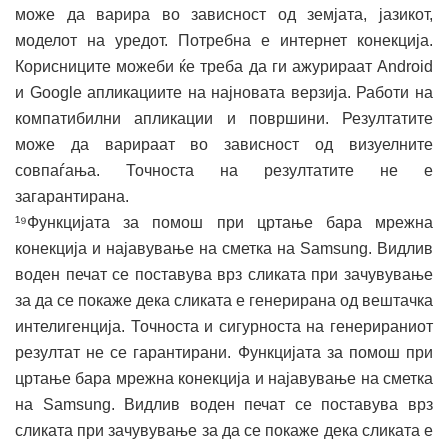
може да варира во зависност од земјата, јазикот,
моделот на уредот. Потребна е интернет конекција.
Корисниците можеби ќе треба да ги ажурираат Android
и Google апликациите на најновата верзија. Работи на
компатибилни апликации и површини. Резултатите
може да варираат во зависност од визуелните
совпаѓања. Точноста на резултатите не е
загарантирана.
¹⁹Функцијата за помош при цртање бара мрежна
конекција и најавување на сметка на Samsung. Видлив
воден печат се поставува врз сликата при зачувување
за да се покаже дека сликата е генерирана од вештачка
интелигенција. Точноста и сигурноста на генерираниот
резултат не се гарантирани. Функцијата за помош при
цртање бара мрежна конекција и најавување на сметка
на Samsung. Видлив воден печат се поставува врз
сликата при зачувување за да се покаже дека сликата е