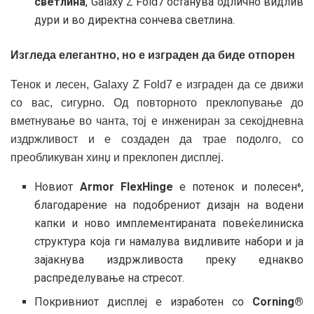
светлина
, Galaxy Z Fold7 останува одлично видлив
дури и во директна сончева светлина.
Изгледа елегантно, но е изграден да биде отпорен
Тенок и лесен, Galaxy Z Fold7 е изграден да се движи
со вас, сигурно. Од повторното преклопување до
вметнување во чанта, тој е инжениран за секојдневна
издржливост и е создаден да трае подолго, со
преобликуван хинџ и преклопен дисплеј.
Новиот
Armor FlexHinge
е потенок и полесен⁶,
благодарение на подобрениот дизајн на водени
капки и ново имплементираната повеќелиниска
структура која ги намалува видливите набори и ја
зајакнува издржливоста преку еднакво
распределување на стресот.
Покривниот дисплеј е изработен со
Corning®