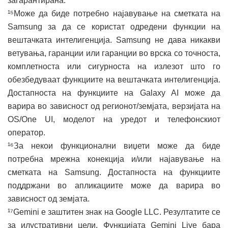
загарантирана.
¹⁵Може да биде потребно најавување на сметката на
Samsung за да се користат одредени функции на
вештачката интелигенција. Samsung не дава никакви
ветувања, гаранции или гаранции во врска со точноста,
комплетноста или сигурноста на излезот што го
обезбедуваат функциите на вештачката интелигенција.
Достапноста на функциите на Galaxy AI може да
варира во зависност од регионот/земјата, верзијата на
OS/One UI, моделот на уредот и телефонскиот
оператор.
¹⁶За некои функционални виџети може да биде
потребна мрежна конекција и/или најавување на
сметката на Samsung. Достапноста на функциите
поддржани во апликациите може да варира во
зависност од земјата.
¹⁷Gemini е заштитен знак на Google LLC. Резултатите се
за илустративни цели. Функцијата Gemini Live бара