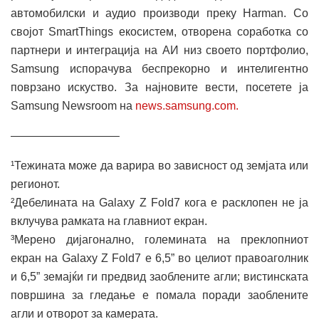
автомобилски и аудио производи преку Harman. Со
својот SmartThings екосистем, отворена соработка со
партнери и интеграција на АИ низ своето портфолио,
Samsung испорачува беспрекорно и интелигентно
поврзано искуство. За најновите вести, посетете ја
Samsung Newsroom на
news.samsung.com.
—————————–
¹Тежината може да варира во зависност од земјата или
регионот.
²Дебелината на Galaxy Z Fold7 кога е расклопен не ја
вклучува рамката на главниот екран.
³Мерено дијагонално, големината на преклопниот
екран на Galaxy Z Fold7 е 6,5” во целиот правоаголник
и 6,5” земајќи ги предвид заоблените агли; вистинската
површина за гледање е помала поради заоблените
агли и отворот за камерата.