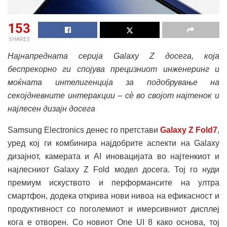
153
SHARES
Најнапредната серија Galaxy Z досега, која
беспрекорно ги спојува прецизниот инженеринг и
моќната интелигенција за подобрување на
секојдневните интеракции – сè во својот најтенок и
најлесен дизајн досега
Samsung Electronics денес го претстави
Galaxy Z Fold7
,
уред кој ги комбинира најдобрите аспекти на Galaxy
дизајнот, камерата и AI иновацијата во најтенкиот и
најлесниот Galaxy Z Fold модел досега. Тој го нуди
премиум искуството и перформансите на ултра
смартфон, додека открива нови нивоа на ефикасност и
продуктивност со поголемиот и имерсивниот дисплеј
кога е отворен. Со новиот One UI 8 како основа, тој