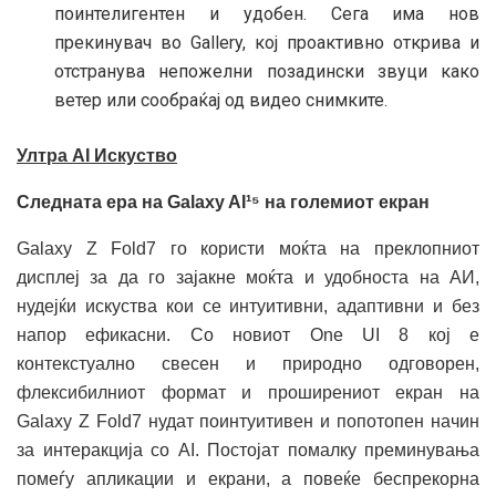
поинтелигентен и удобен. Сега има нов
прекинувач во Gallery, кој проактивно открива и
отстранува непожелни позадински звуци како
ветер или сообраќај од видео снимките.
Ултра AI Искуство
Следната ера на Galaxy AI¹⁵ на големиот екран
Galaxy Z Fold7 го користи моќта на преклопниот
дисплеј за да го зајакне моќта и удобноста на АИ,
нудејќи искуства кои се интуитивни, адаптивни и без
напор ефикасни. Со новиот One UI 8 кој е
контекстуално свесен и природно одговорен,
флексибилниот формат и проширениот екран на
Galaxy Z Fold7 нудат поинтуитивен и попотопен начин
за интеракција со AI. Постојат помалку преминувања
помеѓу апликации и екрани, а повеќе беспрекорна