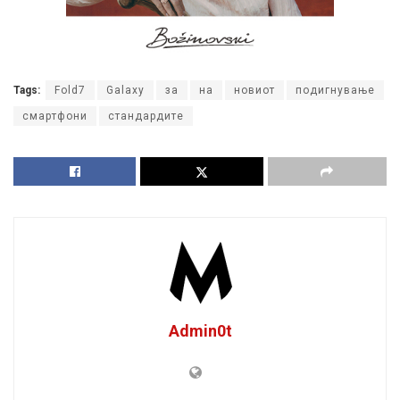
Tags:
Fold7
Galaxy
за
на
новиот
подигнување
смартфони
стандардите
Admin0t