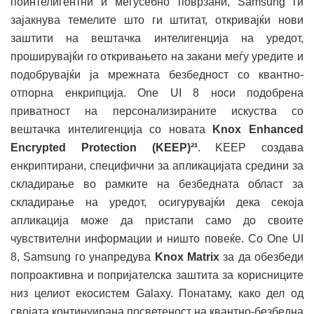
поинтелигентни и меѓусебно поврзани, Samsung ги
зајакнува темелите што ги штитат, откривајќи нови
заштити на вештачка интелигенција на уредот,
проширувајќи го откривањето на закани меѓу уредите и
подобрувајќи ја мрежната безбедност со квантно-
отпорна енкрипција. One UI 8 носи подобрена
приватност на персонализираните искуства со
вештачка интелигенција со новата
Knox Enhanced
Encrypted Protection (KEEP)²¹
. KEEP создава
енкриптирани, специфични за апликацијата средини за
складирање во рамките на безбедната област за
складирање на уредот, осигурувајќи дека секоја
апликација може да пристапи само до своите
чувствителни информации и ништо повеќе. Со One UI
8, Samsung го унапредува
Knox Matrix
за да обезбеди
попроактивна и попријателска заштита за корисниците
низ целиот екосистем Galaxy. Понатаму, како дел од
својата континуирана посветеност на квантно-безбедна