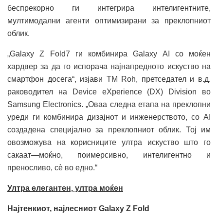
беспрекорно ги интегрира интелигентните,
мултимодални агенти оптимизирани за преклопниот
облик.
„Galaxy Z Fold7 ги комбинира Galaxy AI со моќен
хардвер за да го испорача најнапредното искуство на
смартфон досега“, изјави TM Roh, претседател и в.д.
раководител на Device eXperience (DX) Division во
Samsung Electronics. „Оваа следна етапа на преклопни
уреди ги комбинира дизајнот и инженерството, со AI
создадена специјално за преклопниот облик. Тој им
овозможува на корисниците ултра искуство што го
сакаат—моќно, поимерсивно, интелигентно и
преносливо, сè во едно.“
Ултра елегантен, ултра моќен
Најтенкиот, најлесниот Galaxy Z Fold