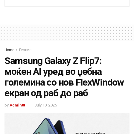
Home
Бизнис
Samsung Galaxy Z Flip7:
моќен AI уред во џебна
големина со нов FlexWindow
екран од раб до раб
by
Admin0t
July 10, 2025