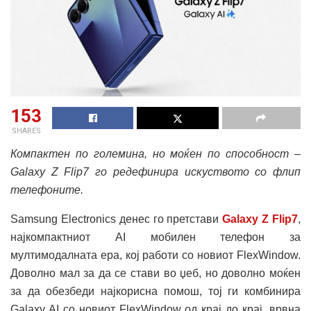
153
SHARES
Компактен по големина, но моќен по способност –
Galaxy Z Flip7 го редефинира искуството со флип
телефоните.
Samsung Electronics денес го претстави
Galaxy Z Flip7
,
најкомпактниот AI мобилен телефон за
мултимодалната ера, кој работи со новиот FlexWindow.
Доволно мал за да се стави во џеб, но доволно моќен
за да обезбеди најкорисна помош, тој ги комбинира
Galaxy AI со новиот FlexWindow од крај до крај, врвна