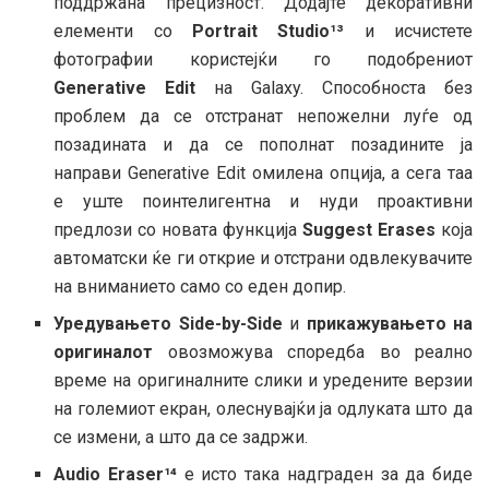
поддржана прецизност. Додајте декоративни
елементи со
Portrait Studio¹³
и исчистете
фотографии користејќи го подобрениот
Generative Edit
на Galaxy. Способноста без
проблем да се отстранат непожелни луѓе од
позадината и да се пополнат позадините ја
направи Generative Edit омилена опција, а сега таа
е уште поинтелигентна и нуди проактивни
предлози со новата функција
Suggest Erases
која
автоматски ќе ги открие и отстрани одвлекувачите
на вниманието само со еден допир.
Уредувањето Side-by-Side
и
прикажувањето на
оригиналот
овозможува споредба во реално
време на оригиналните слики и уредените верзии
на големиот екран, олеснувајќи ја одлуката што да
се измени, а што да се задржи.
Audio Eraser¹⁴
е исто така надграден за да биде