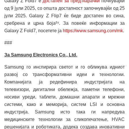
Galaxy Z Fold7 е
достапен за пред-нарачки
почнувајќи
од 9 јули 2025, со општа достапност започнувајќи од 25
јули 2025. Galaxy Z Flip7 ќе биде достапен во сина,
сребрена и црна боја²⁴. За повеќе информации за
Galaxy Z Fold7, посетете ја
https://www.samsung.com/mk
.
###
За Samsung Electronics Co., Ltd.
Samsung го инспирира светот и го обликува идниот
развој со трансформативни идеи и технологии.
Компанијата ја редефинира индустријата на
телевизори, дигитални обележја, паметни телефони,
носиви уреди, таблети, домашни апарати и мрежни
системи, како и меморија, систем LSI и основна
индустрија. Samsung исто така ги напредува
медицинските технологии за сликопечатење, HVAC
решенијата и роботиката, додека создава иновативни