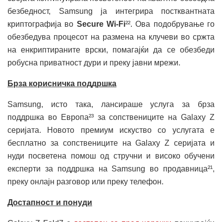
безбедност, Samsung ја интегрира постквантната
криптографија во
Secure Wi-Fi
²². Ова подобрување го
обезбедува процесот на размена на клучеви во сржта
на енкриптираните врски, помагајќи да се обезбеди
робусна приватност дури и преку јавни мрежи.
Брза корисничка поддршка
Samsung, исто така, лансираше услуга за брза
поддршка во Европа²³ за сопствениците на Galaxy Z
серијата. Новото премиум искуство со услугата е
бесплатно за сопствениците на Galaxy Z серијата и
нуди посветена помош од стручни и високо обучени
експерти за поддршка на Samsung во продавница²¹,
преку онлајн разговор или преку телефон.
Достапност и понуди