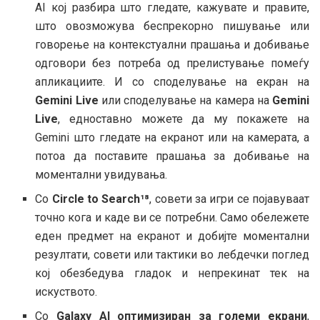
AI кој разбира што гледате, кажувате и правите,
што овозможува беспрекорно пишување или
говорење на контекстуални прашања и добивање
одговори без потреба од прелистување помеѓу
апликациите. И со споделување на екран на
Gemini Live
или споделување на камера на
Gemini
Live
, едноставно можете да му покажете на
Gemini што гледате на екранот или на камерата, а
потоа да поставите прашања за добивање на
моментални увидувања.
Со
Circle to Search¹⁸
, совети за игри се појавуваат
точно кога и каде ви се потребни. Само обележете
еден предмет на екранот и добијте моментални
резултати, совети или тактики во лебдечки поглед
кој обезбедува гладок и непрекинат тек на
искуството.
Со
Galaxy AI оптимизиран за големи екрани
,