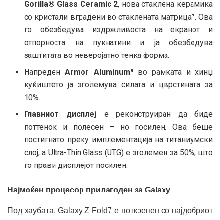
Gorilla® Glass Ceramic 2
, нова стаклена керамика
со кристали вградени во стаклената матрица⁷. Ова
го обезбедува издржливоста на екранот и
отпорноста на пукнатини и ја обезбедува
заштитата во неверојатно тенка форма.
Напреден
Armor Aluminum⁸
во рамката и хинџ
куќиштето ја зголемува силата и цврстината за
10%.
Главниот дисплеј
е реконструиран да биде
поттенок и полесен – но посилен. Ова беше
постигнато преку имплементација на титаниумски
слој, а Ultra-Thin Glass (UTG) е зголемен за 50%, што
го прави дисплејот посилен.
Најмоќен процесор прилагоден за Galaxy
Под хаубата, Galaxy Z Fold7 е поткрепен со најдобриот