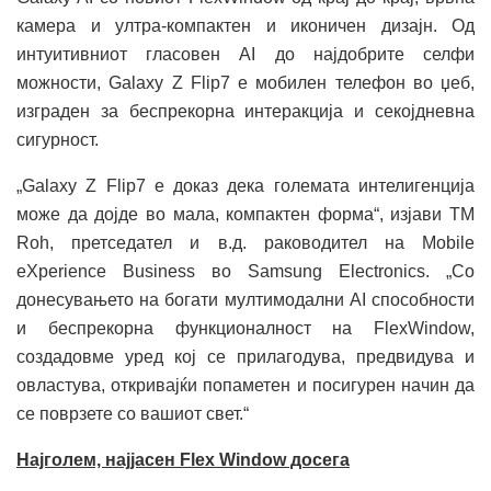
камера и ултра-компактен и иконичен дизајн. Од
интуитивниот гласовен AI до најдобрите селфи
можности, Galaxy Z Flip7 е мобилен телефон во џеб,
изграден за беспрекорна интеракција и секојдневна
сигурност.
„Galaxy Z Flip7 е доказ дека големата интелигенција
може да дојде во мала, компактен форма“, изјави TM
Roh, претседател и в.д. раководител на Mobile
eXperience Business во Samsung Electronics. „Со
донесувањето на богати мултимодални AI способности
и беспрекорна функционалност на FlexWindow,
создадовме уред кој се прилагодува, предвидува и
овластува, откривајќи попаметен и посигурен начин да
се поврзете со вашиот свет.“
Најголем, најјасен Flex Window досега