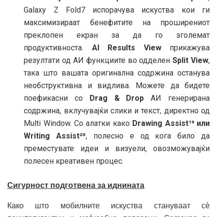
Galaxy Z Fold7 испорачува искуства кои ги
максимизираат бенефитите на проширениот
преклопен екран за да го зголемат
продуктивноста.
AI Results View
прикажува
резултати од АИ функциите во одделен
Split View
,
така што вашата оригинална содржина останува
необструктивна и видлива. Можете да бидете
поефикасни со
Drag & Drop
АИ генерирана
содржина, вклучувајќи слики и текст, директно од
Multi Window. Со алатки како
Drawing Assist¹⁹ или
Writing Assist²⁰
, полесно е од кога било да
преместувате идеи и визуели, овозможувајќи
полесен креативен процес.
Сигурност подготвена за иднината
Како што мобилните искуства стануваат сè