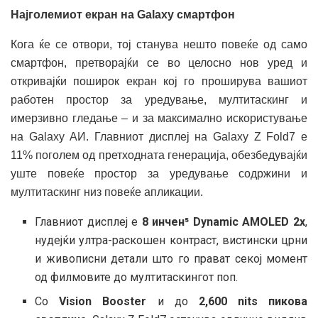
Најголемиот екран на Galaxy смартфон
Кога ќе се отвори, тој станува нешто повеќе од само
смартфон, претворајќи се во целосно нов уред и
откривајќи поширок екран кој го проширува вашиот
работен простор за уредување, мултитаскинг и
имерзивно гледање – и за максимално искористување
на Galaxy АИ. Главниот дисплеј на Galaxy Z Fold7 е
11% поголем од претходната генерација, обезбедувајќи
уште повеќе простор за уредување содржини и
мултитаскинг низ повеќе апликации.
Главниот дисплеј е
8 инчен⁵ Dynamic AMOLED 2x
,
нудејќи ултра-раскошен контраст, вистински црни
и живописни детали што го прават секој момент
од филмовите до мултитаскингот поп.
Со
Vision Booster
и до
2,600 nits пикова