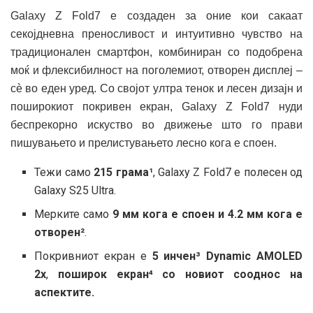
Galaxy Z Fold7 е создаден за оние кои сакаат
секојдневна преносливост и интуитивно чувство на
традиционален смартфон, комбиниран со подобрена
моќ и флексибилност на поголемиот, отворен дисплеј –
сè во еден уред. Со својот ултра тенок и лесен дизајн и
поширокиот покривен екран, Galaxy Z Fold7 нуди
беспрекорно искуство во движење што го прави
пишувањето и прелистувањето лесно кога е споен.
Тежи само
215 грама¹
, Galaxy Z Fold7 е полесен од
Galaxy S25 Ultra.
Мерките само
9 мм кога е споен и 4.2 мм кога е
отворен²
.
Покривниот екран е
5 инчен³ Dynamic AMOLED
2x
,
поширок екран⁴ со новиот сооднос на
аспектите.