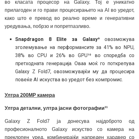
во класата процесор на Galaxy. Тој е уникатно
прилагоден и го прави процесирањето на AI во уредот,
како што е превод во реално време и генеративни
уредувања, побрзо и попретпазливо.
Snapdragon 8 Elite
за Galaxy⁹
овозможува
зголемување на перформансите за 41% во NPU,
38% во CPU и 26% во GPU¹⁰ во споредба со
претходната генерација. Оваа моќ го поткрепува
Galaxy Z Fold7, овозможувајќи му да процесира
повеќе AI искуства во уредот без компромис.
Ултра 200MP камера
Ултра детални, ултра јасни фотографии¹¹
Galaxy Z Fold7 ја донесува најдоброто од
професионалното Galaxy искуство со камера на
преклопен уред, комбинирајќи напреден хардвер со