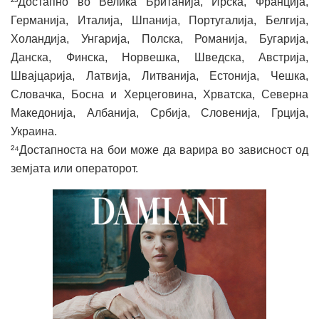
²³Достапно во Велика Британија, Ирска, Франција,
Германија, Италија, Шпанија, Португалија, Белгија,
Холандија, Унгарија, Полска, Романија, Бугарија,
Данска, Финска, Норвешка, Шведска, Австрија,
Швајцарија, Латвија, Литванија, Естонија, Чешка,
Словачка, Босна и Херцеговина, Хрватска, Северна
Македонија, Албанија, Србија, Словенија, Грција,
Украина.
²⁴Достапноста на бои може да варира во зависност од
земјата или операторот.