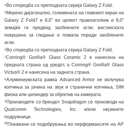
⁴Во споредба со претходната серија Galaxy Z Fold.
⁵Мерено дијагонално, големината на главниот екран на
Galaxy Z Fold7 е 8,0” во целиот правоаголник и 8,0”
земајќи ги предвид заоблените агли; вистинската
површина за гледање е помала поради заоблените
агли.
⁶Во споредба со претходната серија Galaxy Z Fold.
⁷Corning® Gorilla® Glass Ceramic 2 е нанесена на
предната страна од уредот, а Corning® Gorilla® Glass
Victus® 2 е нанесена на задната страна.
⁸Алуминиумската рамка Advanced Armor не вклучува
копчиња за јачина на звук и странични копчиња, SIM
фиока или цилиндер за објектив на камерата.
⁹Производите со брендот Snapdragon се производи на
Qualcomm Technologies, Inc. и/или нејзините
подружници.
¹⁰Покажани се подобрувања во перформансите на AP