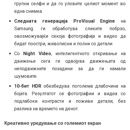
групни селфи и да го уловите целиот момент во
една снимка.
Следната генерација ProVisual Engine
на
Samsung ги обработува сликите побрзо,
овозможувајќи секоја фотографија и видео да
бидат поостри, живописни и полни со детали.
Со
Night Video
, интелигентното откривање на
движење сега ги одвојува движењата од
неподвижните позадини за да ги намали
шумовите.
10-бит HDR
обезбедува поголема длабочина на
бојата. Резултатот се фотографии и видеа со
подлабоки контрасти и поживи детали, без
разлика на времето на денот.
Креативно уредување со големиот екран