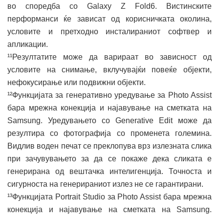
во споредба со Galaxy Z Fold6. Вистинските
перформанси ќе зависат од корисничката околина,
условите и претходно инсталираниот софтвер и
апликации.
¹¹Резултатите може да варираат во зависност од
условите на снимање, вклучувајќи повеќе објекти,
нефокусирање или подвижни објекти.
¹²Функцијата за генеративно уредување за Photo Assist
бара мрежна конекција и најавување на сметката на
Samsung. Уредувањето со Generative Edit може да
резултира со фотографија со променета големина.
Видлив воден печат се преклопува врз излезната слика
при зачувувањето за да се покаже дека сликата е
генерирана од вештачка интелигенција. Точноста и
сигурноста на генерираниот излез не се гарантирани.
¹³Функцијата Portrait Studio за Photo Assist бара мрежна
конекција и најавување на сметката на Samsung.