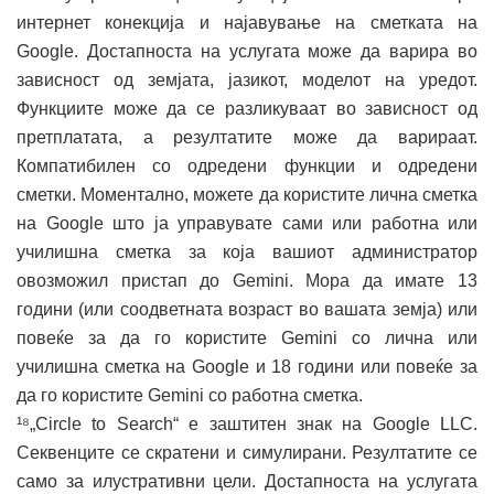
интернет конекција и најавување на сметката на
Google. Достапноста на услугата може да варира во
зависност од земјата, јазикот, моделот на уредот.
Функциите може да се разликуваат во зависност од
претплатата, а резултатите може да варираат.
Компатибилен со одредени функции и одредени
сметки. Моментално, можете да користите лична сметка
на Google што ја управувате сами или работна или
училишна сметка за која вашиот администратор
овозможил пристап до Gemini. Мора да имате 13
години (или соодветната возраст во вашата земја) или
повеќе за да го користите Gemini со лична или
училишна сметка на Google и 18 години или повеќе за
да го користите Gemini со работна сметка.
¹⁸„Circle to Search“ е заштитен знак на Google LLC.
Секвенците се скратени и симулирани. Резултатите се
само за илустративни цели. Достапноста на услугата