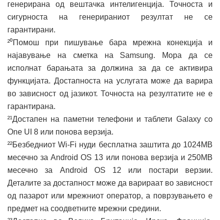
генерирана од вештачка интелигенција. Точноста и
сигурноста на генерираниот резултат не се
гарантирани.
²⁰Помош при пишување бара мрежна конекција и
најавување на сметка на Samsung. Мора да се
исполнат барањата за должина за да се активира
функцијата. Достапноста на услугата може да варира
во зависност од јазикот. Точноста на резултатите не е
гарантирана.
²¹Достапен на паметни телефони и таблети Galaxy со
One UI 8 или понова верзија.
²²Безбедниот Wi-Fi нуди бесплатна заштита до 1024MB
месечно за Android OS 13 или понова верзија и 250MB
месечно за Android OS 12 или постари верзии.
Деталите за достапност може да варираат во зависност
од пазарот или мрежниот оператор, а поврзувањето е
предмет на соодветните мрежни средини.