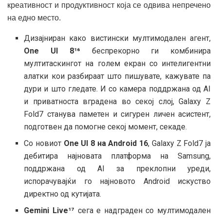
креативност и продуктивност која се одвива непречено
на едно место.
Дизајниран како вистински мултимодален агент,
One UI 8¹⁶
беспрекорно ги комбинира
мултитаскингот на голем екран со интелигентни
алатки кои разбираат што пишувате, кажувате па
дури и што гледате. И со камера поддржана од AI
и приватноста вградена во секој слој, Galaxy Z
Fold7 станува паметен и сигурен личен асистент,
подготвен да помогне секој момент, секаде.
Со новиот
One UI 8
на Android 16
, Galaxy Z Fold7 ја
дебитира најновата платформа на Samsung,
поддржана од AI за преклопни уреди,
испорачувајќи го најновото Android искуство
директно од кутијата.
Gemini Live¹⁷
сега е надграден со мултимодален