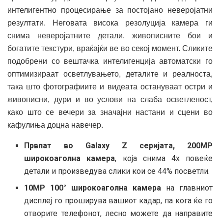
интелигентно процесирање за постојано неверојатни
резултати. Неговата висока резолуција камера ги
снима неверојатните детали, живописните бои и
богатите текстури, враќајќи ве во секој момент. Сликите
подобрени со вештачка интелигенција автоматски го
оптимизираат осветлувањето, деталите и реалноста,
така што фотографиите и видеата остануваат остри и
живописни, дури и во услови на слаба осветленост,
како што се вечери за значајни настани и сцени во
кафулиња доцна навечер.
Првпат во Galaxy Z серијата, 200MP
широкоаголна камера
, која снима 4x повеќе
детали и произведува слики кои се 44% посветли.
10MP 100° широкоаголна камера
на главниот
дисплеј го проширува вашиот кадар, па кога ќе го
отворите телефонот, лесно можете да направите