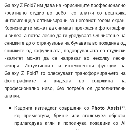
Galaxy Z Fold7 им дава на корисниците професионално
креативно студио во џебот, со алатки со вештачка
интелигенција оптимизирани за неговиот голем екран.
Корисниците можат да снимаат прекрасни фотографии
и видеа, а потоа лесно да ги уредуваат. Од чистење на
снимките до отстранување на бучавата во позадина од
снимките од кафулињата, подобрувањата со студиски
квалитет можат да се направат во неколку лесни
чекори. Интуитивните и интелигентни функции на
Galaxy Z Fold7 го олеснуваат трансформирањето на
фотографиите и видеата во содржина на
професионално ниво, без потреба од дополнителни
алатки.
Кадрите изгледаат совршени со
Photo Assist¹²
,
кој преместува, брише или зголемува објекти,
прилагодува агли и пополнува позадини со AI