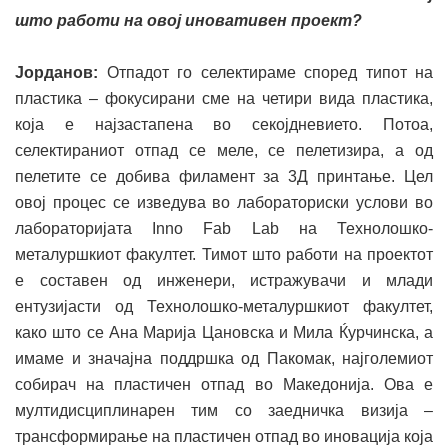
што работи на овој иновативен проект?
Јорданов:
Отпадот го селектираме според типот на
пластика – фокусирани сме на четири вида пластика,
која е најзастапена во секојдневието. Потоа,
селектираниот отпад се меле, се пелетизира, а од
пелетите се добива филамент за 3Д принтање. Цел
овој процес се изведува во лабораториски услови во
лабораторијата Inno Fab Lab на Технолошко-
металуршкиот факултет. Тимот што работи на проектот
е составен од инженери, истражувачи и млади
ентузијасти од Технолошко-металуршкиот факултет,
како што се Ана Марија Цановска и Мила Ќурчинска, а
имаме и значајна поддршка од Пакомак, најголемиот
собирач на пластичен отпад во Македонија. Ова е
мултидисциплинарен тим со заедничка визија –
трансформирање на пластичен отпад во иновација која