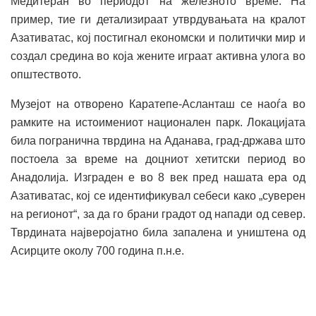
Медитеран во периодот на железното време. На
пример, тие ги детализираат утврдувањата на кралот
Азативатас, кој постигнал економски и политички мир и
создал средина во која жените играат активна улога во
општеството.
Музејот на отворено Каратепе-Асланташ се наоѓа во
рамките на истоимениот национален парк. Локацијата
била погранична тврдина на Аданава, град-држава што
постоела за време на доцниот хетитски период во
Анадолија. Изграден е во 8 век пред нашата ера од
Азативатас, кој се идентификувал себеси како „суверен
на регионот“, за да го брани градот од напади од север.
Тврдината најверојатно била запалена и уништена од
Асирците околу 700 година п.н.е.