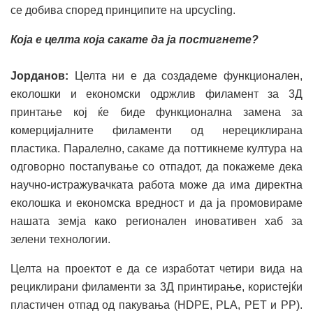
се добива според принципите на upcycling.
Која е целта која сакате да ја постигнете?
Јорданов:
Целта ни е да создадеме функционален,
еколошки и економски одржлив филамент за 3Д
принтање кој ќе биде функционална замена за
комерцијалните филаменти од нерециклирана
пластика. Паралелно, сакаме да поттикнеме култура на
одговорно постапување со отпадот, да покажеме дека
научно-истражувачката работа може да има директна
еколошка и економска вредност и да ја промовираме
нашата земја како регионален иновативен хаб за
зелени технологии.
Целта на проектот е да се изработат четири вида на
рециклирани филаменти за 3Д принтирање, користејќи
пластичен отпад од пакувања (HDPE, PLA, PET и PP).