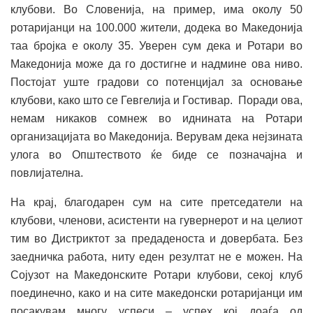
клубови. Во Словенија, на пример, има околу 50
ротаријанци на 100.000 жители, додека во Македонија
таа бројка е околу 35. Уверен сум дека и Ротари во
Македонија може да го достигне и надмине ова ниво.
Постојат уште градови со потенцијал за основање
клубови, како што се Гевгелија и Гостивар. Поради ова,
немам никаков сомнеж во иднината на Ротари
организацијата во Македонија. Верувам дека нејзината
улога во Општеството ќе биде се позначајна и
повлијателна.
На крај, благодарен сум на сите претседатели на
клубови, членови, асистенти на гувернерот и на целиот
тим во Дистриктот за предаденоста и довербата. Без
заедничка работа, ниту еден резултат не е можен. На
Сојузот на Македонските Ротари клубови, секој клуб
поединечно, како и на сите македонски ротаријанци им
посакувам многу успеси – успех кој доаѓа од