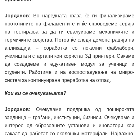
Јорданов:
Во наредната фаза ќе ги финализираме
прототипите на филаментите и ќе спроведеме серија
на тестирања за да ги евалуираме механичките и
термичките својства. Потоа ќе следи демонстрација на
апликација – соработка со локални фаблабори,
училишта и стартапи кои користат 3Д принтери. Сакаме
да создадеме и едукативен модул за ученици и
студенти. Работиме и на воспоставување на микро-
систем за континуирана преработка на отпад.
Кои ви се очекувањата?
Јорданов:
Очекуваме поддршка од пошироката
заедница – граѓани, институции, бизниси. Очекуваме и
интерес од образовните установи и иноватори кои
сакаат да работат со еколошки материјали. Најважно,