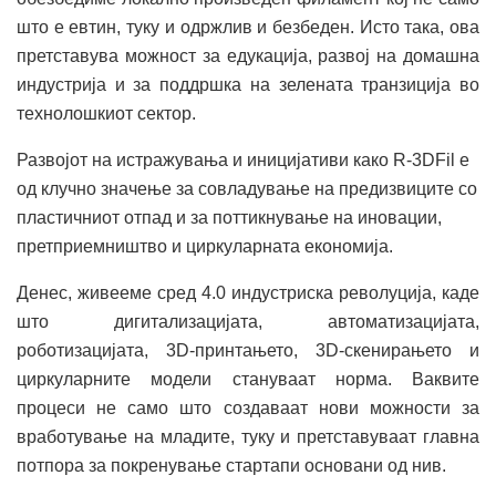
што е евтин, туку и одржлив и безбеден. Исто така, ова
претставува можност за едукација, развој на домашна
индустрија и за поддршка на зелената транзиција во
технолошкиот сектор.
Развојот на истражувања и иницијативи како R-3DFil e
од клучно значење за совладување на предизвиците со
пластичниот отпад и за поттикнување на иновации,
претприемништво и циркуларната економија.
Денес, живееме сред 4.0 индустриска револуција, каде
што дигитализацијата, автоматизацијата,
роботизацијата, 3D-принтањето, 3D-скенирањето и
циркуларните модели стануваат норма. Ваквите
процеси не само што создаваат нови можности за
вработување на младите, туку и претставуваат главна
потпора за покренување стартапи основани од нив.