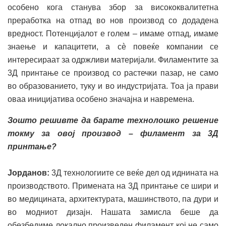
особено кога станува збор за висококвалитетна
преработка на отпад во нов производ со додадена
вредност. Потенцијалот е голем – имаме отпад, имаме
знаење и капацитети, а сè повеќе компании се
интересираат за одржливи материјали. Филаментите за
3Д принтање се производ со растечки пазар, не само
во образованието, туку и во индустријата. Тоа ја прави
оваа иницијатива особено значајна и навремена.
Зошто решивте да барате технолошко решение
токму за овој производ – филамент за 3Д
принтање?
Јорданов:
3Д технологиите се веќе дел од иднината на
производството. Примената на 3Д принтање се шири и
во медицината, архитектурата, машинството, па дури и
во модниот дизајн. Нашата замисла беше да
обезбедиме локално произведен филамент кој не само