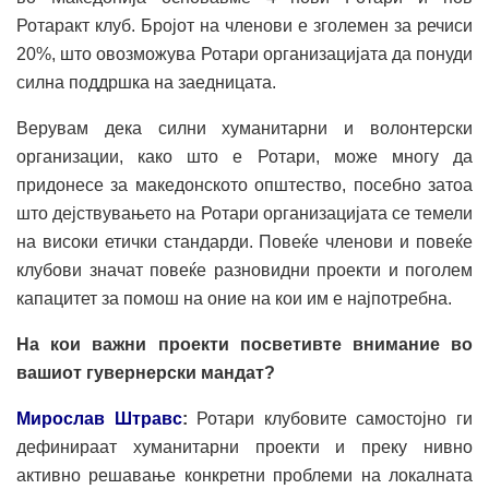
Ротаракт клуб. Бројот на членови е зголемен за речиси
20%, што овозможува Ротари организацијата да понуди
силна поддршка на заедницата.
Верувам дека силни хуманитарни и волонтерски
организации, како што е Ротари, може многу да
придонесе за македонското општество, посебно затоа
што дејствувањето на Ротари организацијата се темели
на високи етички стандарди. Повеќе членови и повеќе
клубови значат повеќе разновидни проекти и поголем
капацитет за помош на оние на кои им е најпотребна.
На кои важни проекти посветивте внимание во
вашиот гувернерски мандат?
Мирослав Штравс
:
Ротари клубовите самостојно ги
дефинираат хуманитарни проекти и преку нивно
активно решавање конкретни проблеми на локалната