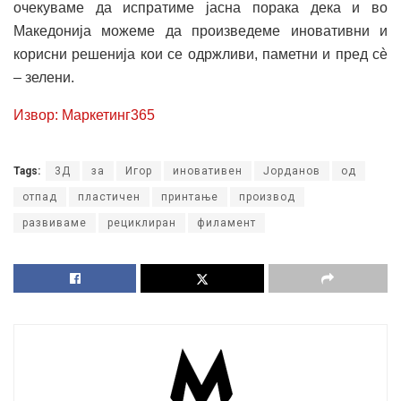
очекуваме да испратиме јасна порака дека и во
Македонија можеме да произведеме иновативни и
корисни решенија кои се одржливи, паметни и пред сè
– зелени.
Извор: Маркетинг365
Tags:
3Д
за
Игор
иновативен
Јорданов
од
отпад
пластичен
принтање
производ
развиваме
рециклиран
филамент