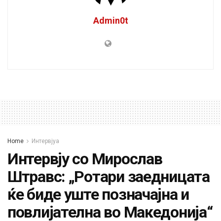
Admin0t
Home
Интервјуа
Интервју со Мирослав
Штравс: „Ротари заедницата
ќе биде уште позначајна и
повлијателна во Македонија“