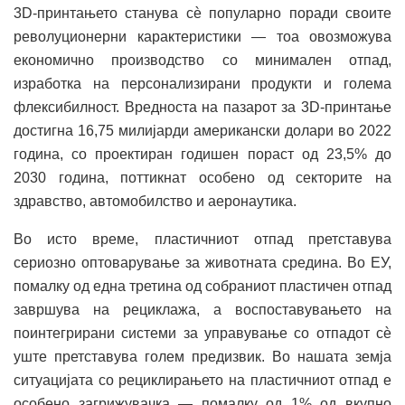
3D-принтањето станува сѐ популарно поради своите
револуционерни карактеристики — тоа овозможува
економично производство со минимален отпад,
изработка на персонализирани продукти и голема
флексибилност. Вредноста на пазарот за 3D-принтање
достигна 16,75 милијарди американски долари во 2022
година, со проектиран годишен пораст од 23,5% до
2030 година, поттикнат особено од секторите на
здравство, автомобилство и аеронаутика.
Во исто време, пластичниот отпад претставува
сериозно оптоварување за животната средина. Во ЕУ,
помалку од една третина од собраниот пластичен отпад
завршува на рециклажа, а воспоставувањето на
поинтегрирани системи за управување со отпадот сѐ
уште претставува голем предизвик. Во нашата земја
ситуацијата со рециклирањето на пластичниот отпад е
особено загрижувачка — помалку од 1% од вкупно