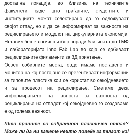
достапна локација, во близина на техничките
факултети, каде што граѓаните, студентите и
институциите можат селектирано да го одложуваат
својот отпад, но и да се информираат за важноста на
рециклирањето и моделот на циркуларната економија.
Нетавил беше логичен избор поради близината до ТМФ
и лабораторијата Inno Fab Lab во која се добиваат
рециклираните филаменти за 3Д принтање.
Освен собирните места, овде имаме поставено и
монитор на кој постојано се презентираат информации
за типовите пластика кои се користат во секојдневието
и за процесот на рециклирање. Сметаме дека
информирањето на јавноста за важноста од
рециклирање на отпадот кој секојдневно го создаваме
е од голема важност.
Што правите со собраниот пластичен отпад?
Може ли да ни кажете нешто повеќе за тимот кој