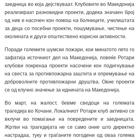
заедница во која дејствуваат. Клубовите во Македонија
реализираат разновидни проекти, додека значаен број
од нив е насочен кон помош на болниците, училиштата
за деца со посебни проекти, пошумување, чистење на
околината и други општествено корисни активности.
Поради големите шумски пожари, кои минатото лето го
зафатија источниот дел на Македонија, повеќе Ротари
клубови покренаа проекти насочени кон подигнување
на свеста за противпожарна заштита и опремување на
доброволните противпожарни друштва. Овие проекти
се од клучно значење за иднината на Македонија.
Во март, на жалост, бевме сведоци на големата
трагедија во Кочани. Локалниот Ротари клуб активно се
вклучи во помагање на повредените и заедницата.
Жртви на трагедијата не се само оние што директно
настрадаа, туку и граѓаните погодени од оваа голема