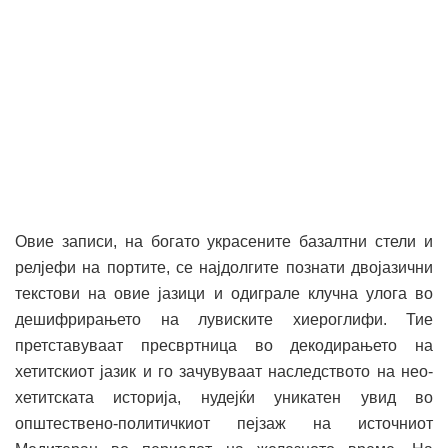
Овие записи, на богато украсените базалтни стели и
релјефи на портите, се најдолгите познати двојазични
текстови на овие јазици и одиграле клучна улога во
дешифрирањето на лувиските хиероглифи. Тие
претставуваат пресвртница во декодирањето на
хетитскиот јазик и го зачувуваат наследството на нео-
хетитската историја, нудејќи уникатен увид во
општествено-политичкиот пејзаж на источниот