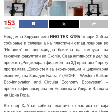
153
SHARES
Неодамна Здружението
ИНО ТЕХ КЛУБ
отвори Хаб за
собирање и селекција на пластичен отпад лоциран во
“Нетавил“ во непосредна близина на кампусот на
технички факултети во Скопје. Оваа активност е дел од
проектот „Рециклиран филамент за 3Д принтање“ преку
програмата „Екосистем за еко-иновации и циркуларна
економија на Западен Балкан“ (EICEE – Western Balkan
Eco-Innovation and Circular Economy Ecosystem) –
проект кофинансирана од Европската Унија и Владата
на Црна Гора.
Во овој Хаб се собира пластичен пластика со која