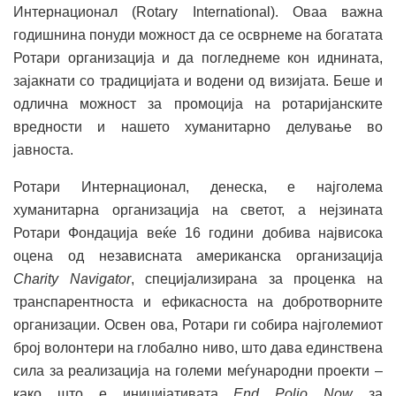
Интернационал (Rotary International). Оваа важна
годишнина понуди можност да се осврнеме на богатата
Ротари организација и да погледнеме кон иднината,
зајакнати со традицијата и водени од визијата. Беше и
одлична можност за промоција на ротаријанските
вредности и нашето хуманитарно делување во
јавноста.
Ротари Интернационал, денеска, е најголема
хуманитарна организација на светот, а нејзината
Ротари Фондација веќе 16 години добива највисока
оцена од независната американска организација
Charity Navigator
, специјализирана за проценка на
транспарентноста и ефикасноста на добротворните
организации. Освен ова, Ротари ги собира најголемиот
број волонтери на глобално ниво, што дава единствена
сила за реализација на големи меѓународни проекти –
како што е иницијативата
End Polio Now
за