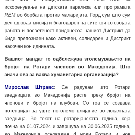
искоренување на детската парализа или програмата
REM
во борбата против маларијата. Горд сум што сум
дел од оваа мисија и благодарен на сите кои со својата
работа и посветеност придонесоа нашиот Дистрикт да
биде препознаен како активен, солидарен и Дистрикт
насочен кон иднината.
Вашиот мандат го одбележува зголемувањето на
бројот на Ротари членови во Македонија. Што
значи ова за ваква хуманитарна организација?
Мирослав Штравс
:
Се радувам што Ротари
заедницата во Македонија расте преку бројот на
членови и бројот на клубови. Со тоа се создава
потенцијал за уште поголемо влијание во локалната
заедница. Во текот на ротаријанската година, која
почна на 01.07.2024 и завршува на 30.06.2025 година,
во Македонија основавме 4 нови Ротари и нов