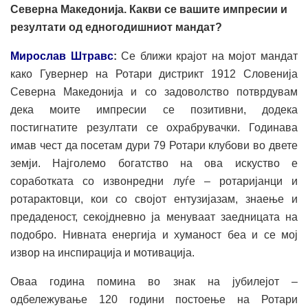
Северна Македонија. Какви се вашите импресии и
резултати од едногодишниот мандат?
Мирослав Штравс
:
Се ближи крајот на мојот мандат
како Гувернер на Ротари дистрикт 1912 Словенија
Северна Македонија и со задоволство потврдувам
дека моите импресии се позитивни, додека
постигнатите резултати се охрабрувачки. Годинава
имав чест да посетам дури 79 Ротари клубови во двете
земји. Најголемо богатство на ова искуство е
соработката со извонредни луѓе – ротаријанци и
ротарактовци, кои со својот ентузијазам, знаење и
предаденост, секојдневно ја менуваат заедницата на
подобро. Нивната енергија и хуманост беа и се мој
извор на инспирација и мотивација.
Оваа година помина во знак на јубилејот –
одбележување 120 години постоење на Ротари