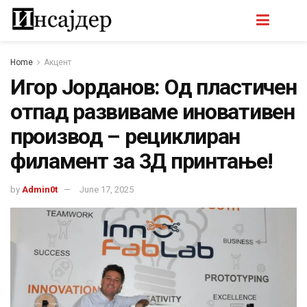
Home
Акцент
Игор Јорданов: Од пластичен
отпад развиваме иновативен
производ – рециклиран
филамент за 3Д принтање!
by
Admin0t
June 17, 2025