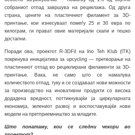
собраниот отпад завршува на рециклажа. Од друга
страна, цените на пластичниот филамент за 3D-
принтање, кои изнесуваат помеѓу 25 и 30 евра по
килограм, ги прават овие материјали скапи и тешко
достапни.
Поради ова, проектот R-3DFil на Ino Teh Klub (ITK)
покренува иницијатива за upcycling — претворање на
пластичниот отпад во рециклирани филаменти за 3D-
принтање. Вака, не само што се намалува
количеството отпад, туку и се создаваат нови можности
за производство на иновативни продукти со висока
додадена вредност, поттикнувајќи ја циркуларната
економија, зелениот развој и воспоставувајќи нови
модели на претприемништво за младите.
Што понатаму, кои се следни чекори во
проектот?