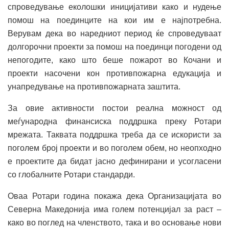
спроведување еколошки иницијативи како и нудење
помош на поединците на кои им е најпотребна.
Верувам дека во наредниот период ќе спроведуваат
долгорочни проекти за помош на поединци погодени од
непогодите, како што беше пожарот во Кочани и
проекти насочени кон противпожарна едукација и
унапредување на противпожарната заштита.
За овие активности постои реална можност од
меѓународна финансиска поддршка преку Ротари
мрежата. Таквата поддршка треба да се искористи за
поголем број проекти и во поголем обем, но неопходно
е проектите да бидат јасно дефинирани и усогласени
со глобалните Ротари стандарди.
Оваа Ротари година покажа дека Организацијата во
Северна Македонија има голем потенцијал за раст –
како во поглед на членството, така и во основање нови