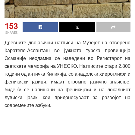
153
SHARES
Древните двојазични натписи на Музејот на отворено
Каратепе-Асланташ во јужната турска провинција
Османије неодамна се наведени во Регистарот на
светската меморија на УНЕСКО. Натписите стари 2.800
години од античка Киликија, со анадолски хиероглифи и
феникиски јазици, имаат огромно јазично значење,
бидејќи се напишани на феникијски и на локалниот
лувиски јазик, кои придонесуваат за развојот на
современите азбуки.