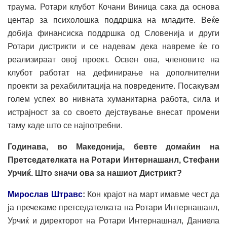
траума. Ротари клубот Кочани Виница сака да основа
центар за психолошка поддршка на младите. Веќе
добија финансиска поддршка од Словенија и други
Ротари дистрикти и се надевам дека навреме ќе го
реализираат овој проект. Освен ова, членовите на
клубот работат на дефинирање на дополнителни
проекти за рехабилитација на повредените. Посакувам
голем успех во нивната хуманитарна работа, сила и
истрајност за со своето дејствување внесат промени
таму каде што се најпотребни.
Годинава, во Македонија, бевте домаќин на
Претседателката на Ротари Интернашанл, Стефани
Урчиќ. Што значи ова за нашиот Дистрикт?
Мирослав Штравс
:
Кон крајот на март имавме чест да
ја пречекаме претседателката на Ротари Интернашанл,
Урчиќ и директорот на Ротари Интернашнал, Даниела