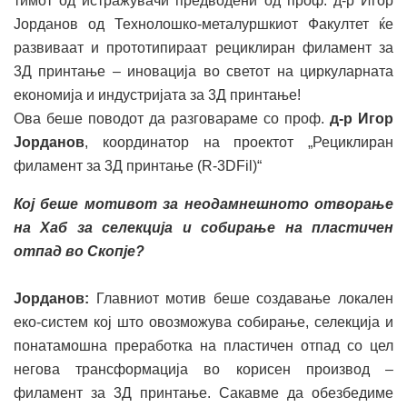
тимот од истражувачи предводени од проф. д-р Игор
Јорданов од Технолошко-металуршкиот Факултет ќе
развиваат и прототипираат рециклиран филамент за
3Д принтање – иновација во светот на циркуларната
економија и индустријата за 3Д принтање!
Ова беше поводот да разговараме со проф.
д-р Игор
Јорданов
, координатор на проектот „Рециклиран
филамент за 3Д принтање (R-3DFil)“
Кој беше мотивот за неодамнешното отворање
на Хаб за селекција и собирање на пластичен
отпад во Скопје?
Јорданов:
Главниот мотив беше создавање локален
еко-систем кој што овозможува собирање, селекција и
понатамошна преработка на пластичен отпад со цел
негова трансформација во корисен производ –
филамент за 3Д принтање. Сакавме да обезбедиме