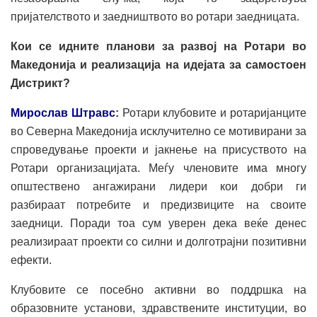
пријателството и заедништвото во ротари заедницата.
Кои се идните планови за развој на Ротари во
Македонија и реализација на идејата за самостоен
Дистрикт?
Мирослав Штравс
:
Ротари клубовите и ротаријанците
во Северна Македонија исклучително се мотивирани за
спроведување проекти и јакнење на присуството на
Ротари организацијата. Меѓу членовите има многу
општествено ангажирани лидери кои добри ги
разбираат потребите и предизвиците на своите
заедници. Поради тоа сум уверен дека веќе денес
реализираат проекти со силни и долготрајни позитивни
ефекти.
Клубовите се посебно активни во поддршка на
образовните установи, здравствените институции, во