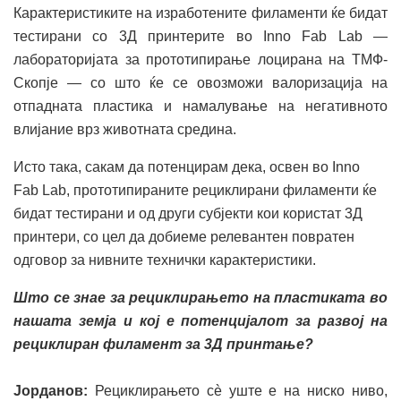
Карактеристиките на изработените филаменти ќе бидат
тестирани со 3Д принтерите во Inno Fab Lab —
лабораторијата за прототипирање лоцирана на ТМФ-
Скопје — со што ќе се овозможи валоризација на
отпадната пластика и намалување на негативното
влијание врз животната средина.
Исто така, сакам да потенцирам дека, освен во Inno
Fab Lab, прототипираните рециклирани филаменти ќе
бидат тестирани и од други субјекти кои користат 3Д
принтери, со цел да добиеме релевантен повратен
одговор за нивните технички карактеристики.
Што се знае за рециклирањето на пластиката во
нашата земја и кој е потенцијалот за развој на
рециклиран филамент за 3Д принтање?
Јорданов:
Рециклирањето сè уште е на ниско ниво,