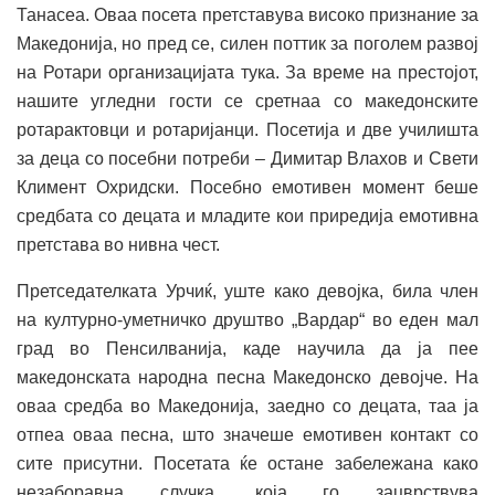
Танасеа. Оваа посета претставува високо признание за
Македонија, но пред се, силен поттик за поголем развој
на Ротари организацијата тука. За време на престојот,
нашите угледни гости се сретнаа со македонските
ротарактовци и ротаријанци. Посетија и две училишта
за деца со посебни потреби – Димитар Влахов и Свети
Климент Охридски. Посебно емотивен момент беше
средбата со децата и младите кои приредија емотивна
претстава во нивна чест.
Претседателката Урчиќ, уште како девојка, била член
на културно-уметничко друштво „Вардар“ во еден мал
град во Пенсилванија, каде научила да ја пее
македонската народна песна Македонско девојче. На
оваа средба во Македонија, заедно со децата, таа ја
отпеа оваа песна, што значеше емотивен контакт со
сите присутни. Посетата ќе остане забележана како
незаборавна случка, која го зацврствува