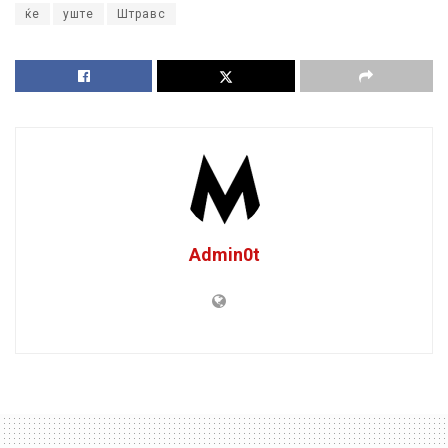
ќе
уште
Штравс
Admin0t