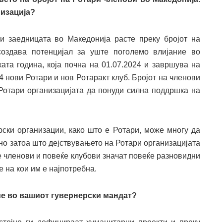
низација?
 заедницата во Македонија расте преку бројот на
создава потенцијал за уште поголемо влијание во
ката година, која почна на 01.07.2024 и завршува на
4 нови Ротари и нов Ротаракт клуб. Бројот на членови
Ротари организацијата да понуди силна поддршка на
ски организации, како што е Ротари, може многу да
но затоа што дејствувањето на Ротари организацијата
е членови и повеќе клубови значат повеќе разновидни
 на кои им е најпотребна.
ие во вашиот гувернерски мандат?