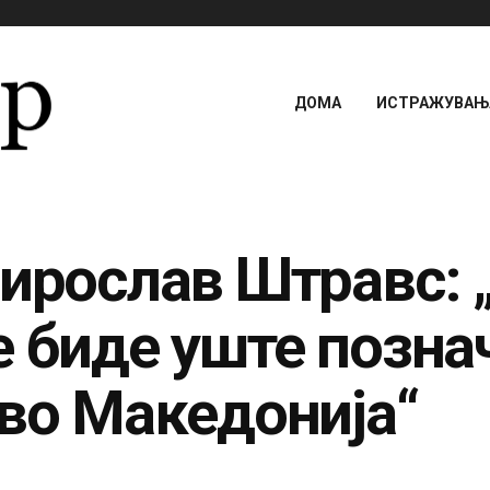
ДОМА
ИСТРАЖУВАЊА
Мирослав Штравс: 
 биде уште познач
 во Македонија“