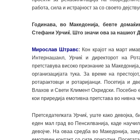
работа, сила и истрајност за со своето дејст
Годинава, во Македонија, бевте домаќ
Стефани Урчиќ. Што значи ова за нашиот 
Мирослав Штравс
:
Кон крајот на март има
Интернашанл, Урчиќ и директорот на Рот
претставува високо признание за Македонија, 
организацијата тука. За време на престојо
ротарактовци и ротаријанци. Посетија и д
Влахов и Свети Климент Охридски. Посебно 
кои приредија емотивна претстава во нивна че
Претседателката Урчиќ, уште како девојка, 
еден мал град во Пенсилванија, каде научи
девојче. На оваа средба во Македонија, зае
емотивен контакт со сите присутни. Посетата