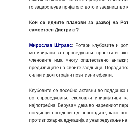
го зацврствува пријателството и заедништвот
Кои се идните планови за развој на Рот
самостоен Дистрикт?
Мирослав Штравс
:
Ротари клубовите и ро
мотивирани за спроведување проекти и јакн
членовите има многу општествено ангажи
предизвиците на своите заедници. Поради то
силни и долготрајни позитивни ефекти.
Клубовите се посебно активни во поддршка 
во спроведување еколошки иницијативи 
најпотребна. Верувам дека во наредниот пер
поединци погодени од непогодите, како шт
противпожарна едукација и унапредување на