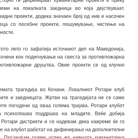
стојно ги дефинираат хуманитарни проекти и преку
еми на локалната заедница во која дејствуваат.
идни проекти, додека значаен број од нив е насочен
еца со посебни проекти, пошумување, чистење на
ности.
то лето го зафатија источниот дел на Македонија,
сочени кон подигнување на свеста за противпожарна
отивпожарни друштва. Овие проекти се од клучно
емата трагедија во Кочани. Локалниот Ротари клуб
ите и заедницата. Жртви на трагедијата не се само
ните погодени од оваа голема траума. Ротари клубот
а психолошка поддршка на младите. Веќе добија
Ротари дистрикти и се надевам дека навреме ќе го
ите на клубот работат на дефинирање на дополнителни
е. Посакувам голем успех во нивната хуманитарна