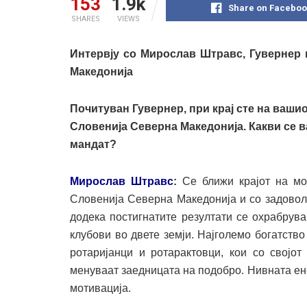
153
1.9k
Share on Faceboo
SHARES
VIEWS
Интервју со Мирослав Штравс, Гувернер 
Македонија
Почитуван Гувернер, при крај сте на ваши
Словенија Северна Македонија. Какви се 
мандат?
Мирослав Штравс
:
Се ближи крајот на мо
Словенија Северна Македонија и со задовол
додека постигнатите резултати се охрабрув
клубови во двете земји. Најголемо богатство
ротаријанци и ротарактовци, кои со својот
менуваат заедницата на подобро. Нивната ене
мотивација.