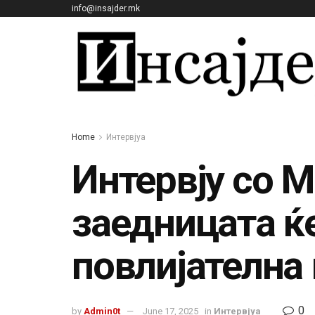
info@insajder.mk
Home
Интервјуа
Интервју со 
заедницата ќе
повлијателна
0
by
Admin0t
June 17, 2025
in
Интервјуа