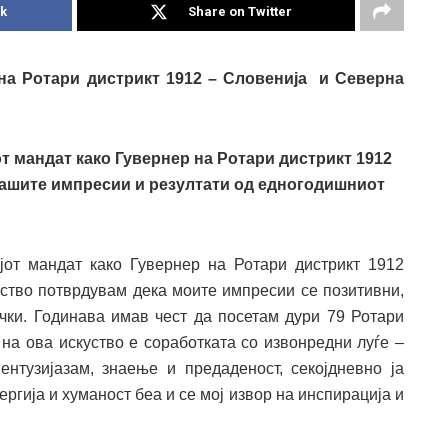
k
Share on Twitter
на Ротари дистрикт 1912 – Словенија и Северна
от мандат како Гувернер на Ротари дистрикт 1912
вашите импресии и резултати од едногодишниот
јот мандат како Гувернер на Ротари дистрикт 1912
ство потврдувам дека моите импресии се позитивни,
ачки. Годинава имав чест да посетам дури 79 Ротари
 на ова искуство е соработката со извонредни луѓе –
 ентузијазам, знаење и предаденост, секојдневно ја
ргија и хуманост беа и се мој извор на инспирација и