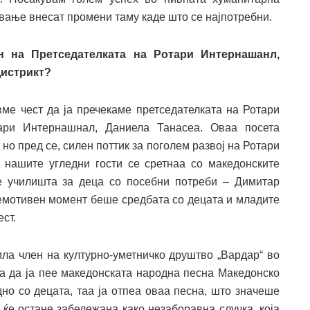
вување внесат промени таму каде што се најпотребни.
ин на Претседателката на Ротари Интернашанл,
Дистрикт?
вме чест да ја пречекаме претседателката на Ротари
ари Интернашнал, Даниела Танасеа. Оваа посета
но пред се, силен поттик за поголем развој на Ротари
т, нашите угледни гости се сретнаа со македонските
ве училишта за деца со посебни потреби – Димитар
емотивен момент беше средбата со децата и младите
ст.
била член на културно-уметничко друштво „Вардар“ во
ла да ја пее македонската народна песна Македонско
дно со децата, таа ја отпеа оваа песна, што значеше
 ќе остане забележана како незаборавна случка, која