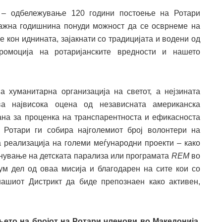
т – одбележување 120 години постоење на Ротари
а важна годишнина понуди можност да се осврнеме на
е кон иднината, зајакнати со традицијата и водени од
ромоција на ротаријанските вредности и нашето
а хуманитарна организација на светот, а нејзината
а највисока оцена од независната американска
ана за проценка на транспарентноста и ефикасноста
 Ротари ги собира најголемиот број волонтери на
а реализација на големи меѓународни проекти – како
нување на детската парализа или програмата
REM
во
ум дел од оваа мисија и благодарен на сите кои со
нашиот Дистрикт да биде препознаен како активен,
ето на бројот на Ротари членови во Македонија.