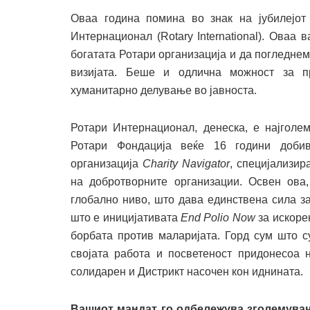
Оваа година помина во знак на јубилејо
Интернационал (Rotary International). Ова
богатата Ротари организација и да погледнем
визијата. Беше и одлична можност за п
хуманитарно делување во јавноста.
Ротари Интернационал, денеска, е најголем
Ротари Фондација веќе 16 години добив
организација
Charity Navigator
, специјализир
на добротворните организации. Освен ова,
глобално ниво, што дава единствена сила з
што е иницијативата
End Polio Now
за искоре
борбата против маларијата. Горд сум што с
својата работа и посветеност придонесоа 
солидарен и Дистрикт насочен кон иднината.
Вашиот мандат го одбележува зголемувањ