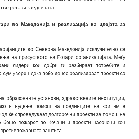
о во ротари заедницата.
ари во Македонија и реализација на идејата за
таријанците во Северна Македонија исклучително се
ење на присуството на Ротари организацијата. Меѓу
рани лидери кои добри ги разбираат потребите и
а сум уверен дека веќе денес реализираат проекти со
на образовните установи, здравствените институции,
како и нудење помош на поединците на кои им е
иод ќе спроведуваат долгорочни проекти за помош на
о беше пожарот во Кочани и проекти насочени кон
 противпожарната заштита.