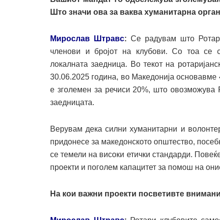
Што значи ова за ваква хуманитарна орга
Мирослав Штравс
:
Се радувам што Ротари
членови и бројот на клубови. Со тоа се 
локалната заедница. Во текот на ротаријанс
30.06.2025 година, во Македонија основавме 
е зголемен за речиси 20%, што овозможува 
заедницата.
Верувам дека силни хуманитарни и волонтер
придонесе за македонското општество, посеб
се темели на високи етички стандарди. Повеќ
проекти и поголем капацитет за помош на оние
На кои важни проекти посветивте вниман