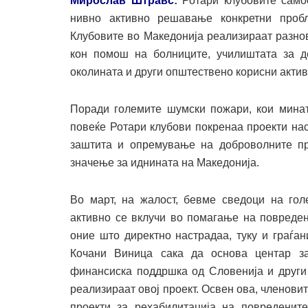
Мирослав Штравс
:
Ротари клубовите само
нивно активно решавање конкретни пробл
Клубовите во Македонија реализираат разнов
кон помош на болниците, училиштата за д
околината и други општествено корисни актив
Поради големите шумски пожари, кои минато
повеќе Ротари клубови покренаа проекти на
заштита и опремување на доброволните пр
значење за иднината на Македонија.
Во март, на жалост, бевме сведоци на гол
активно се вклучи во помагање на повреден
оние што директно настрадаа, туку и граѓа
Кочани Виница сака да основа центар з
финансиска поддршка од Словенија и други 
реализираат овој проект. Освен ова, членов
проекти за рехабилитација на повреденит