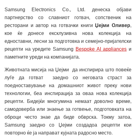
Samsung Electronics Co., Ltd. денеска објави
партнерство со славниот готвач, сопственик на
ресторани и автор на готвачки книги
Џејми Оливер
,
кое ќе донесе ексклузивна нова колекција на
едноставни, лесни за подготовка и семејно-пријателски
рецепти на уредите Samsung
Bespoke AI appliances
и
паметните уреди на компанијата.
Животната мисија на Џејми да инспирира што повеќе
луѓе да готват заедно со неговата страст за
поедноставување на домашниот живот преку нови
технологии, беа инспирација за оваа нова колекција
рецепти. Бидејќи многумина немаат доволно време,
самодоверба или знаење за готвење, подготовката на
оброци често знае да биде обврска. Токму затоа,
Samsung заедно со Џејми создадоа рецепти кои
повторно ќе ја направат кујната радосно место.