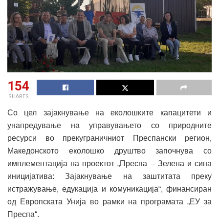
154
SHARES
Со цел зајакнување на еколошките капацитети и
унапредување на управувањето со природните
ресурси во прекуграничниот Преспански регион,
Македонското еколошко друштво започнува со
имплементација на проектот „Преспа – Зелена и сина
иницијатива: Зајакнување на заштитата преку
истражување, едукација и комуникација“, финансиран
од Европската Унија во рамки на програмата „ЕУ за
Преспа“.