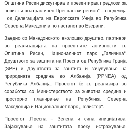
Општина Ресен дискутираа и презентираа предлози за
почист и поатрактивен Преспански регион“ – споделија
од Делегацијата на Европската Унија во Република
Северна Македонија по настанот во Езерани.
Заедно со Македонското еколошко друштво, партнери
во реализацијата на проектните активности се
Општина Ресен, Националниот парк „Галичица“,
Друштвото за заштита на Преспа од Република Грција
(SPP) и Друштвото за заштита и зачувување на
природната средина во Албанија (PPNEA) од
Република Албанија. Проектот ќе се реализира во
соработка со Министерството за животна средина и
просторно планирање на Република Северна
Македонија и Националниот парк „Пелистер“.
Проектот „Преспа – Зелена и сина иницијатива:
Зајакнување на заштитата преку истражување,