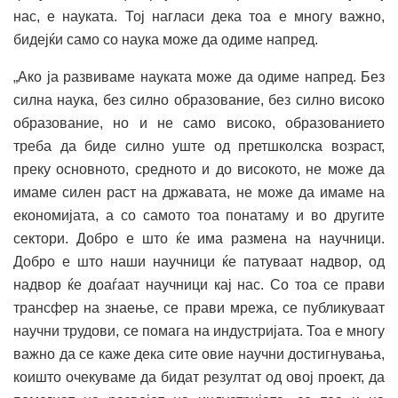
нас, е науката. Тој нагласи дека тоа е многу важно,
бидејќи само со наука може да одиме напред.
„Ако ја развиваме науката може да одиме напред. Без
силна наука, без силно образование, без силно високо
образование, но и не само високо, образованието
треба да биде силно уште од претшколска возраст,
преку основното, средното и до високото, не може да
имаме силен раст на државата, не може да имаме на
економијата, а со самото тоа понатаму и во другите
сектори. Добро е што ќе има размена на научници.
Добро е што наши научници ќе патуваат надвор, од
надвор ќе доаѓаат научници кај нас. Со тоа се прави
трансфер на знаење, се прави мрежа, се публикуваат
научни трудови, се помага на индустријата. Тоа е многу
важно да се каже дека сите овие научни достигнувања,
коишто очекуваме да бидат резултат од овој проект, да