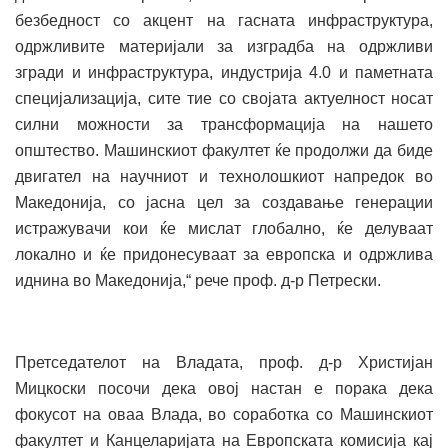
безбедност со акцент на гасната инфраструктура,
одржливите материјали за изградба на одржливи
згради и инфраструктура, индустрија 4.0 и паметната
специјализација, сите тие со својата актуелност носат
силни можности за трансформација на нашето
општество. Машинскиот факултет ќе продолжи да биде
двигател на научниот и технолошкиот напредок во
Македонија, со јасна цел за создавање генерации
истражувачи кои ќе мислат глобално, ќе делуваат
локално и ќе придонесуваат за европска и одржлива
иднина во Македонија,“ рече проф. д-р Петрески.
Претседателот на Владата, проф. д-р Христијан
Мицкоски посочи дека овој настан е порака дека
фокусот на оваа Влада, во соработка со Машинскиот
факултет и Канцеларијата на Европската комисија кај