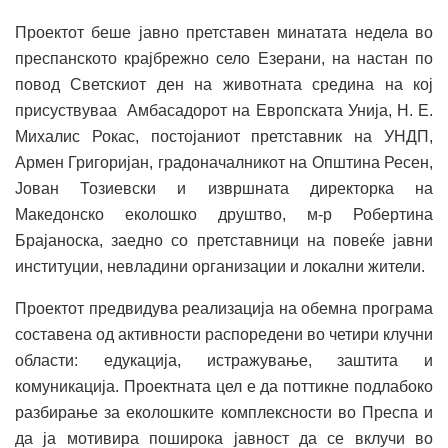
Проектот беше јавно претставен минатата недела во
преспанското крајбрежно село Езерани, на настан по
повод Светскиот ден на животната средина на кој
присуствуваа Амбасадорот на Европската Унија, Н. Е.
Михалис Рокас, постојаниот претставник на УНДП,
Армен Григоријан, градоначалникот на Општина Ресен,
Јован Тозиевски и извршната директорка на
Македонско еколошко друштво, м-р Робертина
Брајаноска, заедно со претставници на повеќе јавни
институции, невладини организации и локални жители.
Проектот предвидува реализација на обемна програма
составена од активности распоредени во четири клучни
области: едукација, истражување, заштита и
комуникација. Проектната цел е да поттикне подлабоко
разбирање за еколошките комплексности во Преспа и
да ја мотивира поширока јавност да се вклучи во