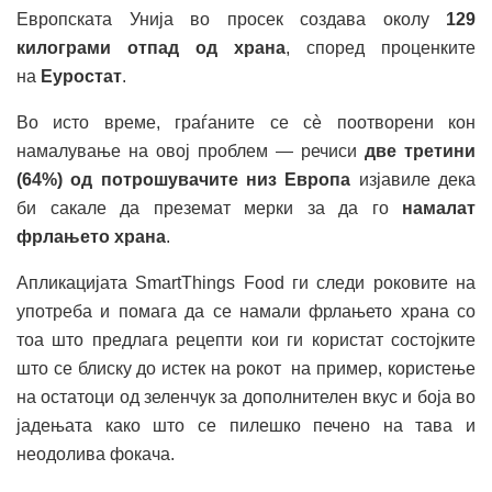
Европската Унија во просек создава околу
129
килограми отпад од храна
, според проценките
на
Еуростат
.
Во исто време, граѓаните се сè поотворени кон
намалување на овој проблем — речиси
две третини
(64%) од потрошувачите низ Европа
изјавиле дека
би сакале да преземат мерки за да го
намалат
фрлањето храна
.
Апликацијата SmartThings Food ги следи роковите на
употреба и помага да се намали фрлањето храна со
тоа што предлага рецепти кои ги користат состојките
што се блиску до истек на рокот на пример, користење
на остатоци од зеленчук за дополнителен вкус и боја во
јадењата како што се пилешко печено на тава и
неодолива фокача.