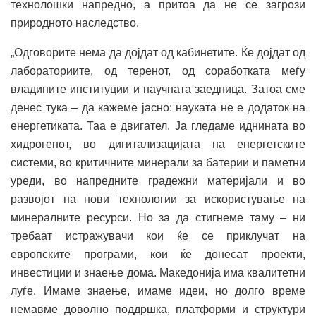
технолошки напредно, а притоа да не се загрози
природното наследство.
„Одговорите нема да дојдат од кабинетите. Ќе дојдат од
лабораториите, од теренот, од соработката меѓу
владините институции и научната заедница. Затоа сме
денес тука – да кажеме јасно: науката не е додаток на
енергетиката. Таа е двигател. Ја гледаме иднината во
хидрогенот, во дигитализацијата на енергетските
системи, во критичните минерали за батерии и паметни
уреди, во напредните градежни материјали и во
развојот на нови технологии за искористување на
минералните ресурси. Но за да стигнеме таму – ни
требаат истражувачи кои ќе се приклучат на
европските програми, кои ќе донесат проекти,
инвестиции и знаење дома. Македонија има квалитетни
луѓе. Имаме знаење, имаме идеи, но долго време
немавме доволно поддршка, платформи и структури