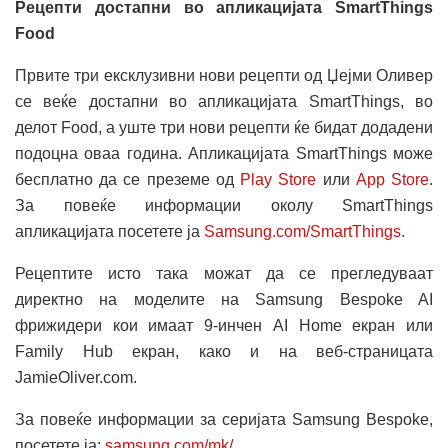
Рецепти достапни во апликацијата SmartThings
Food
Првите три ексклузивни нови рецепти од Џејми Оливер
се веќе достапни во апликацијата SmartThings, во
делот Food, а уште три нови рецепти ќе бидат додадени
подоцна оваа година. Апликацијата SmartThings може
бесплатно да се преземе од
Play Store
или
App Store
.
За повеќе информации околу SmartThings
апликацијата посетете ја
Samsung.com/SmartThings
.
Рецептите исто така можат да се прегледуваат
директно на моделите на Samsung Bespoke AI
фрижидери кои имаат 9-инчен AI Home екран или
Family Hub екран, како и на веб-страницата
JamieOliver.com.
За повеќе информации за серијата Samsung Bespoke,
посетете ја:
samsung.com/mk/