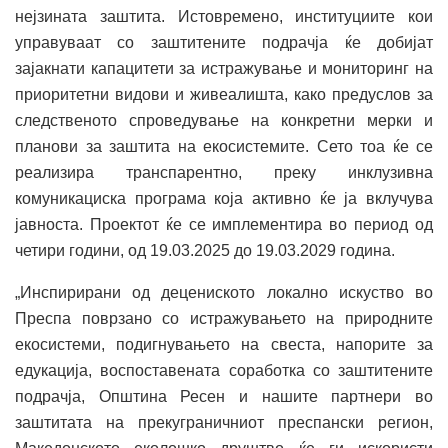
нејзината заштита. Истовремено, институциите кои
управуваат со заштитените подрачја ќе добијат
зајакнати капацитети за истражување и мониторинг на
приоритетни видови и живеалишта, како предуслов за
следственото спроведување на конкретни мерки и
планови за заштита на екосистемите. Сето тоа ќе се
реализира транспарентно, преку инклузивна
комуникациска програма која активно ќе ја вклучува
јавноста. Проектот ќе се имплементира во период од
четири години, од 19.03.2025 до 19.03.2029 година.
„Инспирирани од децениското локално искуство во
Преспа поврзано со истражувањето на природните
екосистеми, подигнувањето на свеста, напорите за
едукација, воспоставената соработка со заштитените
подрачја, Општина Ресен и нашите партнери во
заштитата на прекуграничниот преспански регион,