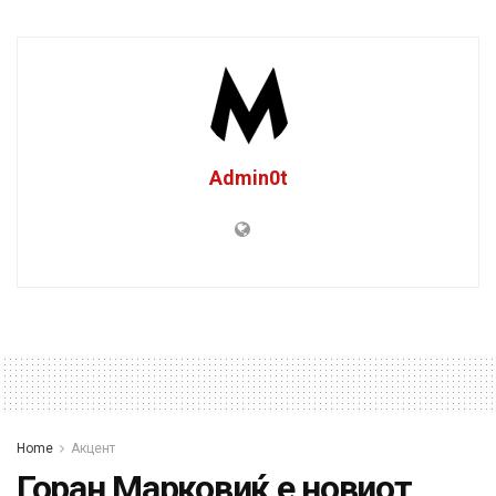
Admin0t
Home
Акцент
Горан Марковиќ е новиот