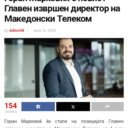
Главен извршен директор на
Македонски Телеком
by
Admin0t
June 12, 2025
154
SHARES
Горан Марковиќ ќе стапи на позицијата Главен