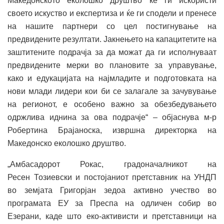
Македонското еколошко друштво ќе ги искористи
своето искуство и експертиза и ќе ги сподели и пренесе
на нашите партнери со цел постигнување на
предвидените резултати. Јакнењето на капацитетите на
заштитените подрачја за да можат да ги исполнуваат
предвидените мерки во плановите за управување,
како и едукацијата на најмладите и подготовката на
нови млади лидери кои би се залагале за зачувување
на регионот, е особено важно за обезбедувањето
одржлива иднина за ова подрачје“ – објаснува м-р
Робертина Брајаноска, извршна директорка на
Македонско еколошко друштво.
„Амбасадорот Рокас, градоначалникот на
Ресен Тозиевски и постојаниот претставник на УНДП
во земјата Григорјан зедоа активно учество во
програмата ЕУ за Преспа на одличен собир во
Езерани, каде што еко-активисти и претставници на