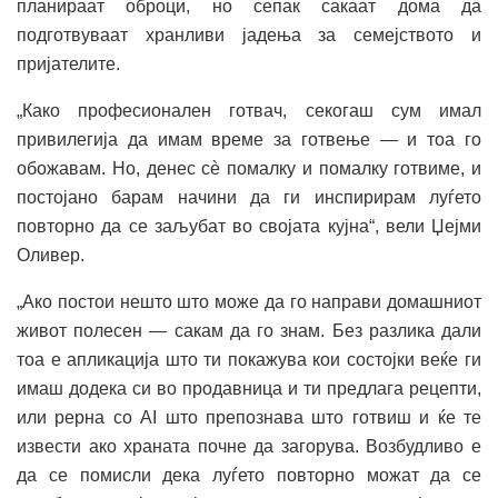
планираат оброци, но сепак сакаат дома да
подготвуваат хранливи јадења за семејството и
пријателите.
„Како професионален готвач, секогаш сум имал
привилегија да имам време за готвење — и тоа го
обожавам. Но, денес сè помалку и помалку готвиме, и
постојано барам начини да ги инспирирам луѓето
повторно да се заљубат во својата кујна“, вели Џејми
Оливер.
„Ако постои нешто што може да го направи домашниот
живот полесен — сакам да го знам. Без разлика дали
тоа е апликација што ти покажува кои состојки веќе ги
имаш додека си во продавница и ти предлага рецепти,
или рерна со AI што препознава што готвиш и ќе те
извести ако храната почне да загорува. Возбудливо е
да се помисли дека луѓето повторно можат да се