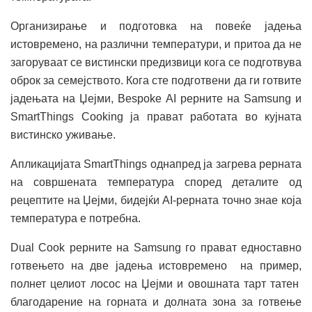
Организирање и подготовка на повеќе јадења
истовремено, на различни температури, и притоа да не
загоруваат се вистински предизвици кога се подготвува
оброк за семејството. Кога сте подготвени да ги готвите
јадењата на Џејми, Bespoke AI рерните на Samsung и
SmartThings Cooking ја прават работата во кујната
вистинско уживање.
Апликацијата SmartThings однапред ја загрева рерната
на совршената температура според деталите од
рецептите на Џејми, бидејќи AI-рерната точно знае која
температура е потребна.
Dual Cook рерните на Samsung го прават едноставно
готвењето на две јадења истовремено на пример,
полнет целиот лосос на Џејми и овошната тарт татен
благодарение на горната и долната зона за готвење