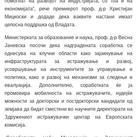
помогнат на развојот на индустријата, со тоа и на
економијата“, рече премиерот проф. д-р Христијан
Мицкоски и додаде дека ваквите настани имаат
целосна поддршка од Владата.
Министерката за образование и наука, проф. д-р Весна
Јаневска посочи дека надградената соработка се
однесува на клучни области како зајакнување на
инфраструктурата за истражување и развој,
усовршување на инструментите за управување и
политика, како и развој на механизми за следење и
евалуација. Дополнително, соработката ќе ја
промовира мобилноста на истражувачите, нудејќи
можности за докторски и постдокторски кандидати од
земјава да бидат сместени во научните директорати на
Здружениот истражувачки центар на Европската
комисија.