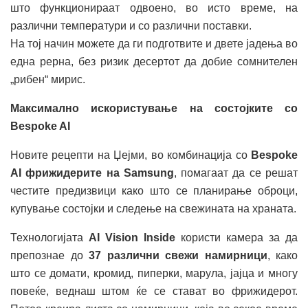
што функционираат одвоено, во исто време, на
различни температури и со различни поставки.
На тој начин можете да ги подготвите и двете јадења во
една рерна, без ризик десертот да добие сомнителен
„рибен“ мирис.
Максимално искористување на состојките со
Bespoke AI
Новите рецепти на Џејми, во комбинација со
Bespoke
AI фрижидерите на Samsung
, помагаат да се решат
честите предизвици како што се планирање оброци,
купување состојки и следење на свежината на храната.
Технологијата
AI Vision Inside
користи камера за да
препознае до
37 различни свежи намирници
, како
што се домати, кромид, пиперки, марула, јајца и многу
повеќе, веднаш штом ќе се стават во фрижидерот.