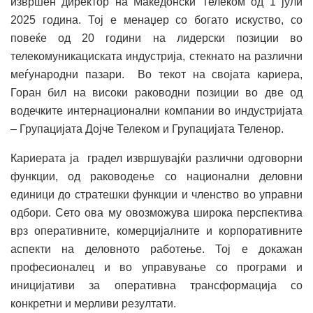
извршен директор на Македонски Телеком од 1 јули
2025 година. Тој е менаџер со богато искуство, со
повеќе од 20 години на лидерски позиции во
телекомуникациската индустрија, стекнато на различни
меѓународни пазари. Во текот на својата кариера,
Горан бил на високи раководни позиции во две од
водечките интернационални компании во индустријата
– Групацијата Дојче Телеком и Групацијата Теленор.
Кариерата ја градел извршувајќи различни одговорни
функции, од раководење со национални деловни
единици до стратешки функции и членство во управни
одбори. Сето ова му овозможува широка перспектива
врз оперативните, комерцијалните и корпоративните
аспекти на деловното работење. Тој е докажан
професионалец и во управување со програми и
иницијативи за оперативна трансформација со
конкретни и мерливи резултати.