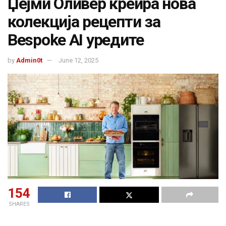
Џејми Оливер креира нова
колекција рецепти за
Bespoke AI уредите
by
Admin0t
June 12, 2025
154
SHARES