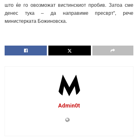
што ќе го овозможат вистинскиот пробив. Затоа сме
денес тука – да направиме пресврт“, рече
министерката Божиновска.
Admin0t