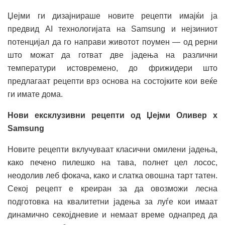
Џејми ги дизајнираше новите рецепти имајќи ја
предвид AI технологијата на Samsung и нејзиниот
потенцијал да го направи животот поумен — од рерни
што можат да готват две јадења на различни
температури истовремено, до фрижидери што
предлагаат рецепти врз основа на состојките кои веќе
ги имате дома.
Нови ексклузивни рецепти од Џејми Оливер x
Samsung
Новите рецепти вклучуваат класични омилени јадења,
како печено пилешко на тава, полнет цел лосос,
неодолив леб фокача, како и слатка овошна тарт татен.
Секој рецепт е креиран за да овозможи лесна
подготовка на квалитетни јадења за луѓе кои имаат
динамично секојдневие и немаат време однапред да