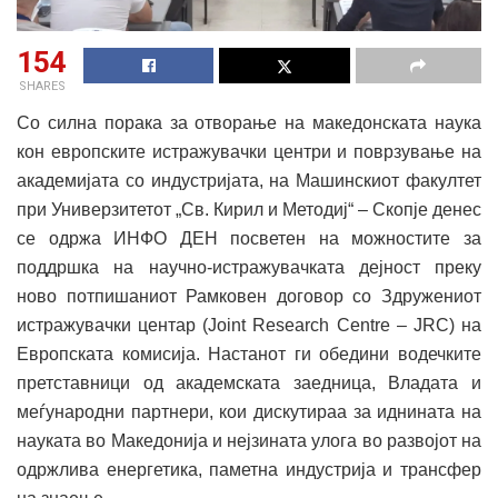
154
SHARES
Со силна порака за отворање на македонската наука
кон европските истражувачки центри и поврзување на
академијата со индустријата, на Машинскиот факултет
при Универзитетот „Св. Кирил и Методиј“ – Скопје денес
се одржа ИНФО ДЕН посветен на можностите за
поддршка на научно-истражувачката дејност преку
ново потпишаниот Рамковен договор со Здружениот
истражувачки центар (Joint Research Centre – JRC) на
Европската комисија. Настанот ги обедини водечките
претставници од академската заедница, Владата и
меѓународни партнери, кои дискутираа за иднината на
науката во Македонија и нејзината улога во развојот на
одржлива енергетика, паметна индустрија и трансфер