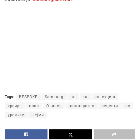
Tags:
BESPOKE
Samsung
во
за
колекција
креира
нова
Оливер
партнерство
рецепти
со
уредите
Џејми