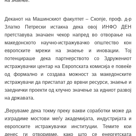
на знаење.
Деканот на Машинскиот факултет – Скопје, проф. д-р
Златко Петрески истакна дека овој ИНФО ДЕН
претставува значаен чекор напред во отворање на
македонското научно-истражувачко општество кон
европските мрежи на знаење и иновации. Тој
потенцираше дека партнерството со Здружениот
истражувачки центар на Европската комисија е повеќе
од формално и создава можност за македонските
истражувачи да пристапат до врвни ресурси, знаење и
заеднички проекти од клучно значење за идниот развој
на државата.
„Веруваме дека токму преку вакви соработки може да
изградиме мостови меѓу академијата, индустријата и
европските истражувачки институции. Темите кои
денес ги отворивме, како што се енергетската