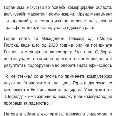
Горан има искуство во повеќе комерцијални области,
вклучувајќи маркетинг, комуникации, бренд-менаџмент
и продажба, и експертиза во водење на деловни
трансформации, и остварување одржлив раст.
Горан доаѓа во Македонски Телеком од T-Mobile
Полска, каде што од 2020 година бил на позицијата
Главен комерцијален директор и Член на Одборот,
постигнувајќи позитивен пресврт во комерцијалните
резултати и подобрувања во оперативната ефикасност.
Тој се стекнал со диплома по применети компјутерски
науки на Универзитетот на Црна Гора и диплома по
менаџмент и бизнис администрација на Универзитетот
„Шефилд“ и има завршено неколку врвни меѓународни
програми за лидерство.
Неговата обемна експертиза, ефикасно лидерство и