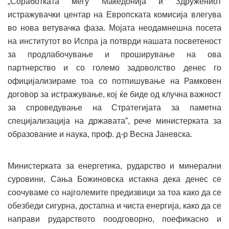
„Соработката меѓу Македонија и Здружениот
истражувачки центар на Европската комисија влегува
во нова ветувачка фаза. Мојата неодамнешна посета
на институтот во Испра ја потврди нашата посветеност
за продлабочување и проширување на ова
партнерство и со големо задоволство денес го
официјализираме тоа со потпишување на Рамковен
договор за истражување, кој ќе биде од клучна важност
за спроведување на Стратегијата за паметна
специјализација на државата”, рече министерката за
образование и наука, проф. д-р Весна Јаневска.
Министерката за енергетика, рударство и минерални
суровини, Сања Божиновска истакна дека денес се
соочуваме со најголемите предизвици за тоа како да се
обезбеди сигурна, достапна и чиста енергија, како да се
направи рударството поодговорно, поефикасно и