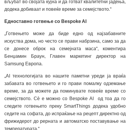
вљубат во својата кујна и да готват квалитетни јадења,
додека добиваат и повеќе време за семејството.“
Едноставно готвење со Bespoke AI
„Готвењето може да биде едно од најзабавните
искуства дома, но често се прави набрзина, само за да
се донесе оброк на семејната маса“, коментира
Бенџамин Браун, Главен маркетинг директор на
Samsung Европа.
„AI технологијата во нашите паметни уреди ја враќа
забавата во готвењето и го прави помалку одземање
време, за да можете да поминувате повеќе време со
семејството. Сè е можно со Bespoke AI од тоа да го
следите готвењето преку SmartThings додека удобно
седите на софата, до испраќање на рецепт директно од
фрижидерот до рерната и автоматско поставување на
температурата.“