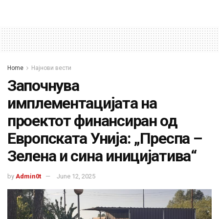
Home
Најнови вести
Започнува
имплементацијата на
проектот финансиран од
Европската Унија: „Преспа –
Зелена и сина иницијатива“
by
Admin0t
June 12, 2025