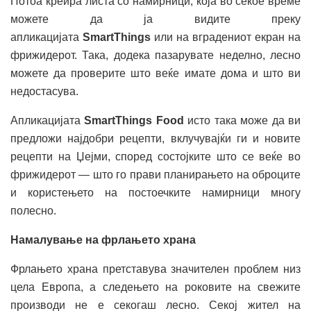
Потоа креира листа со намирници, која во секое време
можете да ја видите преку
апликацијата
SmartThings
или на вградениот екран на
фрижидерот. Така, додека пазарувате неделно, лесно
можете да проверите што веќе имате дома и што ви
недостасува.
Апликацијата
SmartThings Food
исто така може да ви
предложи најдобри рецепти, вклучувајќи ги и новите
рецепти на Џејми, според состојките што се веќе во
фрижидерот — што го прави планирањето на оброците
и користењето на постоечките намирници многу
полесно.
Намалување на фрлањето храна
Фрлањето храна претставува значителен проблем низ
цела Европа, а следењето на роковите на свежите
производи не е секогаш лесно. Секој жител на