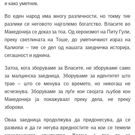
и како уметник.
Во еден народ има многу различности, но токму тие
разлики се неговото најголемо богатство. Власите во
Македонија се доказ за тоа. Од хероизмот на Питу Гули,
преку светлината на Тоше, до уметничкиот израз на
Калиопи – тие се дел од нашата заедничка историја,
сегашност и иднина.
Затоа, кога зборуваме за Власите, не зборуваме само
за малцинска заедница. Зборуваме за идентитет што
трае – што се менува со времето, но никогаш не
исчезнува. Зборуваме за луѓе кои својата љубов кон
Македонија ја покажуваат преку дела, не преку
зборови.
Оваа заедница продолжува да придонесува, да се
развива и да ги негува вредностите на кои се темели