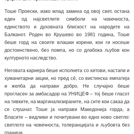
Тоше Проески, иако млад замина од овој свет, остана
еден од најсветлите симболи на човечноста,
единството и духовната блискост на народите на
Балканот. Роден во Крушево во 1981 година, Тоше
беше горд на своите влашки корени, кои ги носеше
достоинствено, без помпа, но со длабока љубов кон
културното наследство.
Неговата кариера беше исполнета со хитови, настапи и
хуманитарни акции, но пред сè, со вистинска емпатија
и желба да направи добро. Не случајно беше
прогласен за амбасадор на УНИЦЕФ – тој беше гласот
на тивките, на маргинализираните, на сите кои сакаа да
се слушнат. Тоше ја направи Македонија горда, а
Власите – видливи и почитувани во едно ново светло:
светлото на човечноста, толеранцијата и љубовта без
граници.