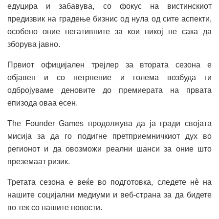
едуцира и забавува, со фокус на вистинскиот
предизвик на градење бизнис од нула од сите аспекти,
особено оние негативните за кои никој не сака да
зборува јавно.
Првиот официјален трејлер за втората сезона е
објавен и со нетрпение и голема возбуда ги
одбројуваме деновите до премиерата на првата
епизода оваа есен.
The Founder Games продолжува да ја гради својата
мисија за да го подигне претприемничкиот дух во
регионот и да овозможи реални шанси за оние што
преземаат ризик.
Третата сезона е веќе во подготовка, следете нè на
нашите социјални медиуми и веб-страна за да бидете
во тек со нашите новости.