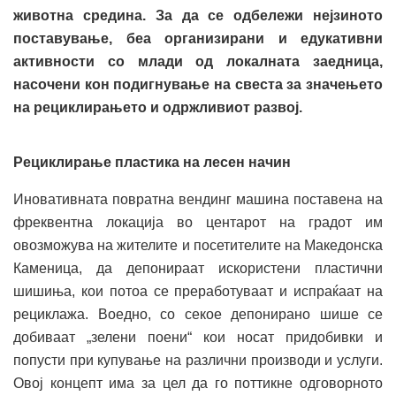
животна средина. За да се одбележи нејзиното
поставување, беа организирани и едукативни
активности со млади од локалната заедница,
насочени кон подигнување на свеста за значењето
на рециклирањето и одржливиот развој.
Рециклирање пластика на лесен начин
Иновативната повратна вендинг машина поставена на
фреквентна локација во центарот на градот им
овозможува на жителите и посетителите на Македонска
Каменица, да депонираат искористени пластични
шишиња, кои потоа се преработуваат и испраќаат на
рециклажа. Воедно, со секое депонирано шише се
добиваат „зелени поени“ кои носат придобивки и
попусти при купување на различни производи и услуги.
Овој концепт има за цел да го поттикне одговорното