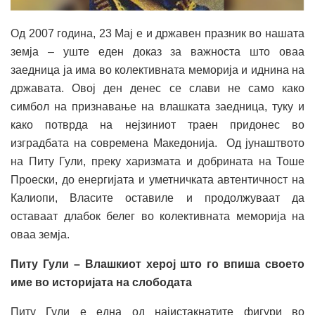
Од 2007 година, 23 Мај е и државен празник во нашата
земја – уште еден доказ за важноста што оваа
заедница ја има во колективната меморија и иднина на
државата. Овој ден денес се слави не само како
симбол на признавање на влашката заедница, туку и
како потврда на нејзиниот траен придонес во
изградбата на современа Македонија. Од јунаштвото
на Питу Гули, преку харизмата и добрината на Тоше
Проески, до енергијата и уметничката автентичност на
Калиопи, Власите оставиле и продолжуваат да
оставаат длабок белег во колективната меморија на
оваа земја.
Питу Гули – Влашкиот херој што го впиша своето
име во историјата на слободата
Питу Гули е една од најистакнатите фигури во