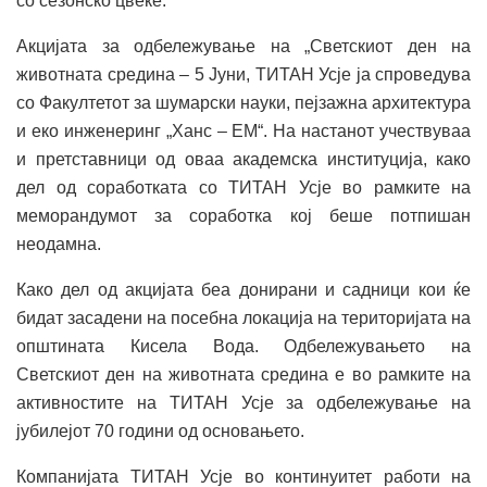
со сезонско цвеќе.
Акцијата за одбележување на „Светскиот ден на
животната средина – 5 Јуни, ТИТАН Усје ја спроведува
со Факултетот за шумарски науки, пејзажна архитектура
и еко инженеринг „Ханс – ЕМ“. На настанот учествуваа
и претставници од оваа академска институција, како
дел од соработката со ТИТАН Усје во рамките на
меморандумот за соработка кој беше потпишан
неодамна.
Како дел од акцијата беа донирани и садници кои ќе
бидат засадени на посебна локација на територијата на
општината Кисела Вода. Одбележувањето на
Светскиот ден на животната средина е во рамките на
активностите на ТИТАН Усје за одбележување на
јубилејот 70 години од основањето.
Компанијата ТИТАН Усје во континуитет работи на