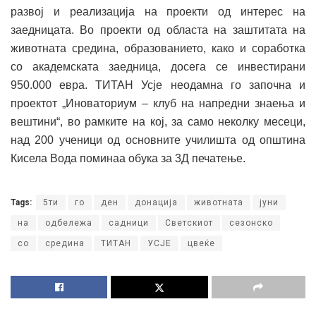
развој и реализација на проекти од интерес на
заедницата. Во проекти од областа на заштитата на
животната средина, образованието, како и соработка
со академската заедница, досега се инвестирани
950.000 евра. ТИТАН Усје неодамна го започна и
проектот „Иноваториум – клуб на напредни знаења и
вештини“, во рамките на кој, за само неколку месеци,
над 200 ученици од основните училишта од општина
Кисела Вода поминаа обука за 3Д печатење.
Tags:
5ти
го
ден
донација
животната
јуни
на
одбележа
садници
Светскиот
сезонско
со
средина
ТИТАН
УСЈЕ
цвеќе