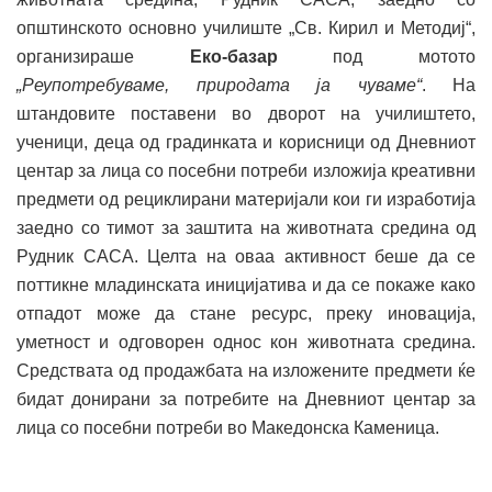
општинското основно училиште „Св. Кирил и Методиј“,
организираше
Еко-базар
под мотото
„Реупотребуваме, природата ја чуваме“
. На
штандовите поставени во дворот на училиштето,
ученици, деца од градинката и корисници од Дневниот
центар за лица со посебни потреби изложија креативни
предмети од рециклирани материјали кои ги изработија
заедно со тимот за заштита на животната средина од
Рудник САСА. Целта на оваа активност беше да се
поттикне младинската иницијатива и да се покаже како
отпадот може да стане ресурс, преку иновација,
уметност и одговорен однос кон животната средина.
Средствата од продажбата на изложените предмети ќе
бидат донирани за потребите на Дневниот центар за
лица со посебни потреби во Македонска Каменица.