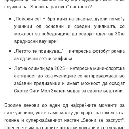
случува на „Sвони за распуст“ настанот?
„Покажи се! – брз квиз на знаење, дуели помеѓу
ученици од основни и средни училишта, со
можност за победниците да освојат еден од 30те
вредносни ваучери!
„Летото те повикува…“ – интересна фотобут рамка
за одлични летни селфиња.
Летна олимпијада 2025 – интересна мини-спортска
активност во која учениците се натпреваруваат во
забавни предизвици и имаат можност да освојат
Скопје Сити Мол Златен медал за своите вештини.
Броиме денови до еден од најсреќните моменти за
сите ученици, уште само малку до крајот на школската
година и супер-забавниот настан „Sвони за распуст“.
Пренесете им на вашите школски другари и се гледаме