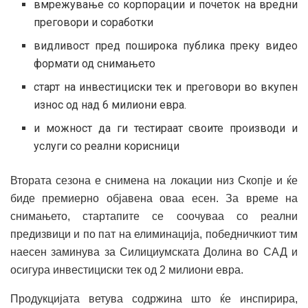
вмрежување со корпорации и почеток на вредни
преговори и соработки
видливост пред поширока публика преку видео
формати од снимањето
старт на инвестициски тек и преговори во вкупен
износ од над 6 милиони евра.
и можност да ги тестираат своите производи и
услуги со реални корисници
Втората сезона е снимена на локации низ Скопје и ќе
биде премиерно објавена оваа есен. За време на
снимањето, стартапите се соочуваа со реални
предизвици и по пат на елиминација, победничкиот тим
наесен заминува за Силициумската Долина во САД и
осигура инвестициски тек од 2 милиони евра.
Продукцијата ветува содржина што ќе инспирира,