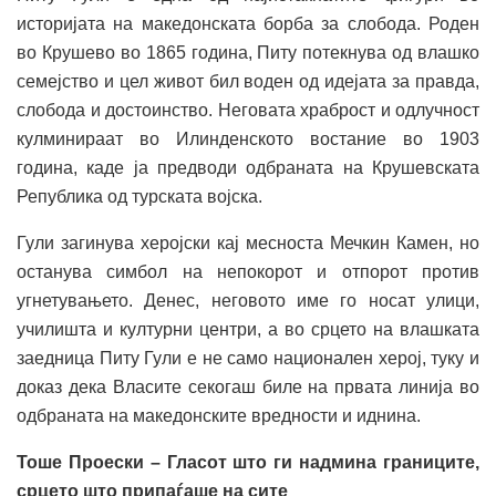
историјата на македонската борба за слобода. Роден
во Крушево во 1865 година, Питу потекнува од влашко
семејство и цел живот бил воден од идејата за правда,
слобода и достоинство. Неговата храброст и одлучност
кулминираат во Илинденското востание во 1903
година, каде ја предводи одбраната на Крушевската
Република од турската војска.
Гули загинува херојски кај месноста Мечкин Камен, но
останува симбол на непокорот и отпорот против
угнетувањето. Денес, неговото име го носат улици,
училишта и културни центри, а во срцето на влашката
заедница Питу Гули е не само национален херој, туку и
доказ дека Власите секогаш биле на првата линија во
одбраната на македонските вредности и иднина.
Тоше Проески – Гласот што ги надмина границите,
срцето што припаѓаше на сите