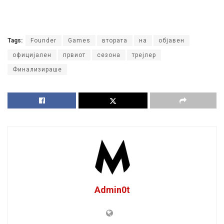
Tags:
Founder
Games
втората
на
објавен
официјален
првиот
сезона
трејлер
Финализираше
Admin0t