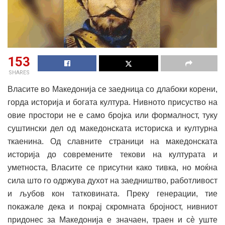
153
SHARES
Власите во Македонија се заедница со длабоки корени,
горда историја и богата култура. Нивното присуство на
овие простори не е само бројка или формалност, туку
суштински дел од македонската историска и културна
ткаенина. Од славните страници на македонската
историја до современите текови на културата и
уметноста, Власите се присутни како тивка, но моќна
сила што го одржува духот на заедништво, работливост
и љубов кон татковината. Преку генерации, тие
покажале дека и покрај скромната бројност, нивниот
придонес за Македонија е значаен, траен и сè уште