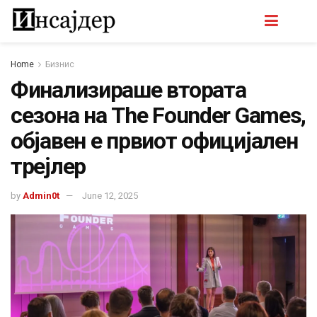
Home
Бизнис
Финализираше втората
сезона на The Founder Games,
објавен е првиот официјален
трејлер
by
Admin0t
June 12, 2025