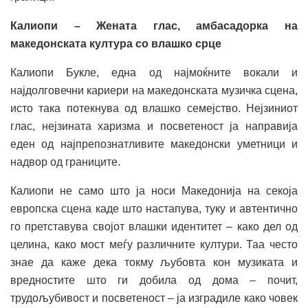
Калиопи – Жената глас, амбасадорка на
македонската култура со влашко срце
Калиопи Букле, една од најмоќните вокали и
најдолговечни кариери на македонската музичка сцена,
исто така потекнува од влашко семејство. Нејзиниот
глас, нејзината харизма и посветеност ја направија
еден од најпрепознатливите македонски уметници и
надвор од границите.
Калиопи не само што ја носи Македонија на секоја
европска сцена каде што настапува, туку и автентично
го претставува својот влашки идентитет – како дел од
целина, како мост меѓу различните култури. Таа често
знае да каже дека токму љубовта кон музиката и
вредностите што ги добила од дома – почит,
трудољубивост и посветеност – ја изградиле како човек