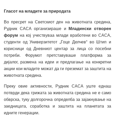
Гласот на младите за природата
Во пресрет на Светскиот ден на животната средина,
Рудник САСА организираше и
Младински отворен
форум
на кој учествуваа млади вработени во САСА,
студенти од Универзитетот „Гоце Делчев“ во Штип и
корисници од Дневниот центар за лица со посебни
потреби. Форумот претставуваше платформа за
дијалог, размена на идеи и предлагање на конкретни
акции кои младите можат да ги преземат за заштита на
животната средина.
Преку овие активности, Рудник САСА уште еднаш
потврди дека грижата за животната средина не е само
обврска, туку долгорочна определба за зајакнување на
заедницата, соработка и заштита на планетата за
идните генерации.