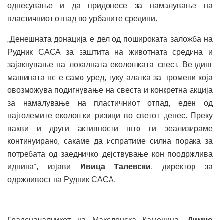
однесување и да придонесе за намалување на
пластичниот отпад во урбаните средини.
„Денешната донација е дел од пошироката заложба на
Рудник САСА за заштита на животната средина и
зајакнување на локалната еколошката свест. Вендинг
машината не е само уред, туку алатка за промени која
овозможува подигнување на свеста и конкретна акција
за намалување на пластичниот отпад, еден од
најголемите еколошки ризици во светот денес. Преку
вакви и други активности што ги реализираме
континуирано, сакаме да испратиме силна порака за
потребата од заедничко дејствување кон поодржлива
иднина“, изјави
Ивица Талевски
, директор за
одржливост на Рудник САСА.
Градоначалникот на Македонска Каменица,
Димчо