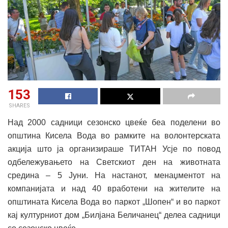
153
SHARES
Над 2000 садници сезонско цвеќе беа поделени во
општина Кисела Вода во рамките на волонтерската
акција што ја организираше ТИТАН Усје по повод
одбележувањето на Светскиот ден на животната
средина – 5 Јуни. На настанот, менаџментот на
компанијата и над 40 вработени на жителите на
општината Кисела Вода во паркот „Шопен“ и во паркот
кај културниот дом „Билјана Беличанец“ делеа садници