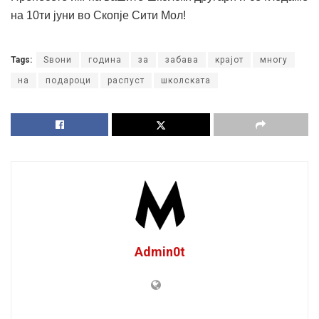
на 10ти јуни во Скопје Сити Мол!
Tags:
Sвони
година
за
забава
крајот
многу
на
подароци
распуст
школската
Admin0t