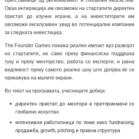
претставници од регионалниот и глобален екосистем.
Оваа интеракција им овозможи на стартапите директен
пристап до клучни играчи, а на инвеститорите им
овозможи ексклузивен увид во потенцијални компании
за следната инвестиција.
The Founder Games покажа реален импакт врз развојот
на стартапите, не само преку финансиска поддршка
туку и преку менторство, работа со експерти, и јавна
видливост преку самото реално шоу што допрва ќе се
прикажува на малите екрани.
Во текот на програмата, учесниците добија:
директен пристап до ментори и претприемачи со
глобално искуство
интензивни работилници по теми како fundraising,
продажба, growth, pitching и правна структура