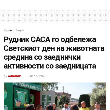
Home
Акцент
Рудник САСА го одбележа
Светскиот ден на животната
средина со заеднички
активности со заедницата
by
Admin0t
June 5, 2025