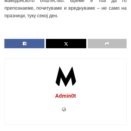
македонското општество. Време е тоа да го
препознаеме, почитуваме и вреднуваме – не само на
празници, туку секој ден.
Admin0t