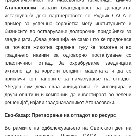
Атанасовски
, изрази благодарност за донацијата,
истакнувајќи дека партнерството со Рудник САСА е
пример за успешна соработка меѓу институциите и
бизнисите во остварување долгорочни придобивки за
заедницата. „Оваа донација не само што ќе придонесе
за почиста животна средина, туку ќе помогне и во
градењето навики за одговорно постапување со
пластичниот отпад. Ја охрабруваме заедницата
активно да ја користи вендинг машината и да се
приклучи кон напорите за намалување на отпадот.
Убеден сум дека оваа иницијатива ќе инспирира и
други општини и компании да инвестираат во зелени
решенија“, изјави градоначалникот Атанасовски.
Еко-базар: Претворање на отпадот во ресурс
Во рамките на одбележувањето на Светскиот ден на
животната средина, Рудник САСА, заедно со