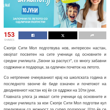
153
SHARES
Скопје Сити Мол подготвува нов, интересен настан,
овојпат посветен на сите ученици од основните и
средни училишта „Sвони за распуст“, со многу забавни
содржини и подароци, за одличен почеток на летото.
Со нетрпение очекуваниот крај на школската година и
последното ѕвонче ќе биде означен и почетокот на
дводневниот настан кој ќе се оддржи на 10ти јуни.
Главната улога ја имаат сите ученици од основните и
средни училишта за кои Скопје Сити Мол подготви кул
предизвици со можност за супер подароци: Што ќе се