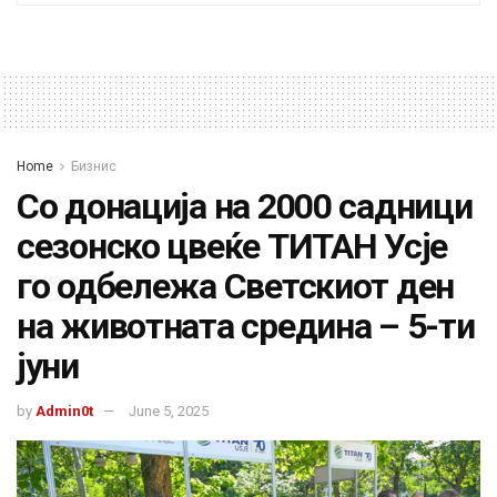
Home
Бизнис
Со донација на 2000 садници
сезонско цвеќе ТИТАН Усје
го одбележа Светскиот ден
на животната средина – 5-ти
јуни
by
Admin0t
June 5, 2025