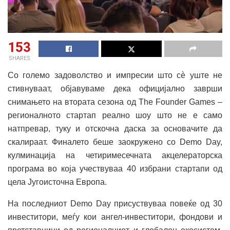
153
SHARES
Со големо задоволство и импресии што сè уште не
стивнуваат, објавуваме дека официјално заврши
снимањето на втората сезона од The Founder Games –
регионалното стартап реално шоу што не е само
натпревар, туку и отскочна даска за основачите да
скалираат. Финалето беше заокружено со Demo Day,
кулминација на четиримесечната акцелераторска
програма во која учествуваа 40 избрани стартапи од
цела Југоисточна Европа.
На последниот Demo Day присуствуваа повеќе од 30
инвеститори, меѓу кои ангел-инвеститори, фондови и