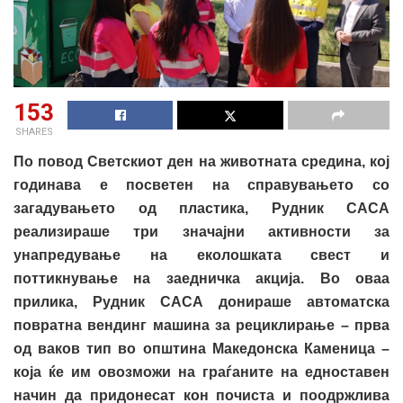
153
SHARES
По повод Светскиот ден на животната средина, кој
годинава е посветен на справувањето со
загадувањето од пластика, Рудник САСА
реализираше три значајни активности за
унапредување на еколошката свест и
поттикнување на заедничка акција. Во оваа
прилика, Рудник САСА донираше автоматска
повратна вендинг машина за рециклирање – прва
од ваков тип во општина Македонска Каменица –
која ќе им овозможи на граѓаните на едноставен
начин да придонесат кон почиста и поодржлива