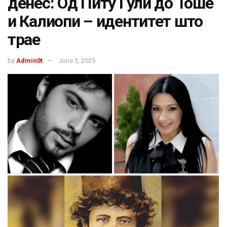
денес: Од Питу Гули до Тоше
и Калиопи – идентитет што
трае
by
Admin0t
June 5, 2025