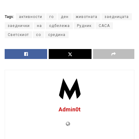
Tags:
активности
го
ден
животната
заедницата
заеднички
на
одбележа
Рудник
САСА
Светскиот
со
средина
Admin0t