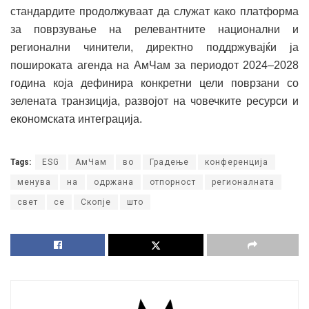
стандардите продолжуваат да служат како платформа
за поврзување на релевантните национални и
регионални чинители, директно поддржувајќи ја
пошироката агенда на АмЧам за периодот 2024–2028
година која дефинира конкретни цели поврзани со
зелената транзиција, развојот на човечките ресурси и
економската интеграција.
Tags:
ESG
АмЧам
во
Градење
конференција
менува
на
одржана
отпорност
регионалната
свет
се
Скопје
што