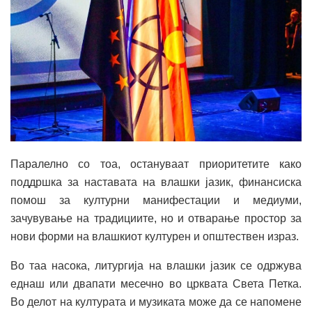
Паралелно со тоа, остануваат приоритетите како
поддршка за наставата на влашки јазик, финансиска
помош за културни манифестации и медиуми,
зачувување на традициите, но и отварање простор за
нови форми на влашкиот културен и општествен израз.
Во таа насока, литургија на влашки јазик се одржува
еднаш или двапати месечно во црквата Света Петка.
Во делот на културата и музиката може да се напомене