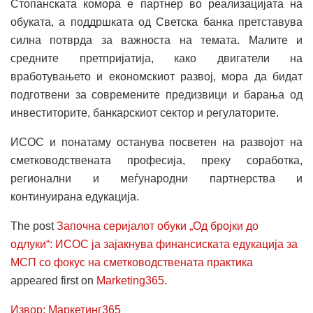
Стопанската комора е партнер во реализацијата на
обуката, а поддршката од Светска банка претставува
силна потврда за важноста на темата. Малите и
средните претпријатија, како двигатели на
вработувањето и економскиот развој, мора да бидат
подготвени за современите предизвици и барања од
инвеститорите, банкарскиот сектор и регулаторите.
ИСОС и понатаму останува посветен на развојот на
сметководствената професија, преку соработка,
регионални и меѓународни партнерства и
континуирана едукација.
The post
Започна серијалот обуки „Од бројки до
одлуки“: ИСОС ја зајакнува финансиската едукација за
МСП со фокус на сметководствената практика
appeared first on
Marketing365
.
Извор: Маркетинг365