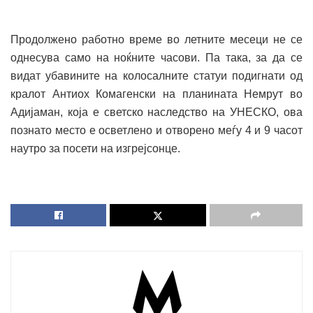
Продолжено работно време во летните месеци не се
однесува само на ноќните часови. Па така, за да се
видат убавините на колосалните статуи подигнати од
кралот Антиох Комагенски на планината Немрут во
Адијаман, која е светско наследство на УНЕСКО, ова
познато место е осветлено и отворено меѓу 4 и 9 часот
наутро за посети на изгрејсонце.