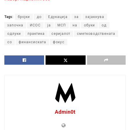
Tags:
бројки
до
Едукација
за
зајакнува
започна
ИСОС
ја
МСП
на
обуки
од
одлуки
практика
серијалот
сметководствената
со
финансиската
фокус
Admin0t