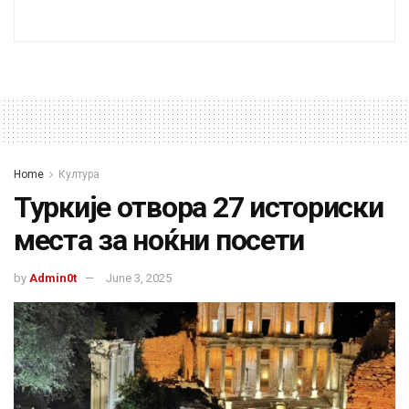
Home
Култура
Туркије отвора 27 историски
места за ноќни посети
by
Admin0t
June 3, 2025