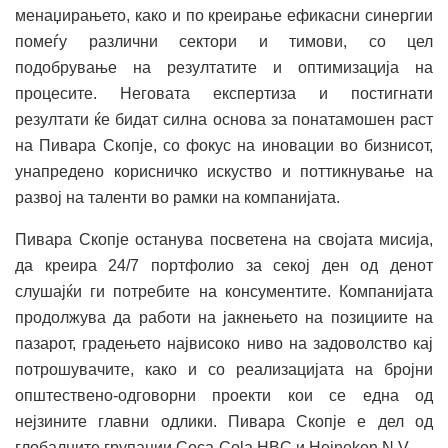
менаџирањето, како и по креирање ефикасни синергии
помеѓу различни сектори и тимови, со цел
подобрување на резултатите и оптимизација на
процесите. Неговата експертиза и постигнати
резултати ќе бидат силна основа за понатамошен раст
на Пивара Скопје, со фокус на иновации во бизнисот,
унапредено корисничко искуство и поттикнување на
развој на таленти во рамки на компанијата.
Пивара Скопје останува посветена на својата мисија,
да креира 24/7 портфолио за секој ден од денот
слушајќи ги потребите на консументите. Компанијата
продолжува да работи на јакнењето на позициите на
пазарот, градењето највисоко ниво на задоволство кај
потрошувачите, како и со реализацијата на бројни
општествено-одговорни проекти кои се една од
нејзините главни одлики. Пивара Скопје е дел од
глобалните групации Coca-Cola HBC и Heineken N.V.