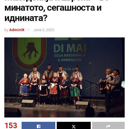
минатото, сегашноста и
иднината?
by
Admin0t
June 3, 2025
153