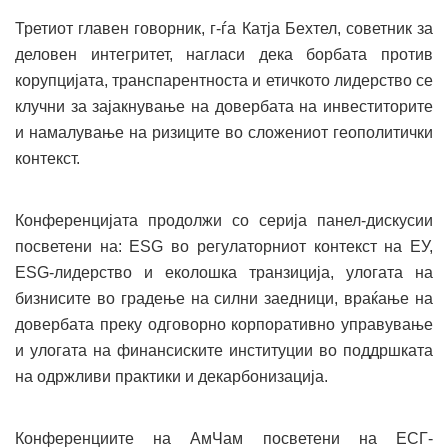
Третиот главен говорник, г-ѓа Катја Бехтел, советник за
деловен интегритет, нагласи дека борбата против
корупцијата, транспарентноста и етичкото лидерство се
клучни за зајакнување на довербата на инвеститорите
и намалување на ризиците во сложениот геополитички
контекст.
Конференцијата продолжи со серија панел-дискусии
посветени на: ESG во регулаторниот контекст на ЕУ,
ESG-лидерство и еколошка транзиција, улогата на
бизнисите во градење на силни заедници, враќање на
довербата преку одговорно корпоративно управување
и улогата на финансиските институции во поддршката
на одржливи практики и декарбонизација.
Конференциите на АмЧам посветени на ЕСГ-