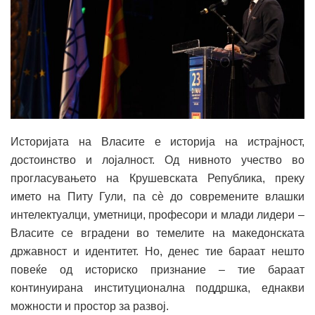
Историјата на Власите е историја на истрајност,
достоинство и лојалност. Од нивното учество во
прогласувањето на Крушевската Република, преку
името на Питу Гули, па сè до современите влашки
интелектуалци, уметници, професори и млади лидери –
Власите се вградени во темелите на македонската
државност и идентитет. Но, денес тие бараат нешто
повеќе од историско признание – тие бараат
континуирана институционална поддршка, еднакви
можности и простор за развој.