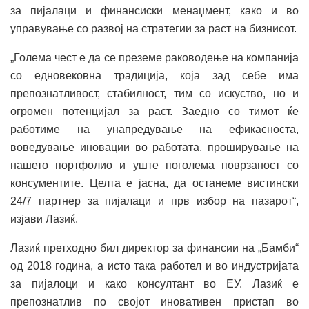
за пијалаци и финансиски менаџмент, како и во
управување со развој на стратегии за раст на бизнисот.
„Голема чест е да се преземе раководење на компанија
со едновековна традиција, која зад себе има
препознатливост, стабилност, тим со искуство, но и
огромен потенцијал за раст. Заедно со тимот ќе
работиме на унапредување на ефикасноста,
воведување иновации во работата, проширување на
нашето портфолио и уште поголема поврзаност со
консументите. Целта е јасна, да останеме вистински
24/7 партнер за пијалаци и прв избор на пазарот“,
изјави Лазиќ.
Лазиќ претходно бил директор за финансии на „Бамби“
од 2018 година, а исто така работел и во индустријата
за пијалоци и како консултант во ЕУ. Лазиќ е
препознатлив по својот иновативен пристап во