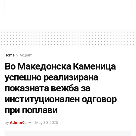
Home
Акцент
Во Македонска Каменица
успешно реализирана
показната вежба за
институционален одговор
при поплави
by
Admin0t
May 30, 2025