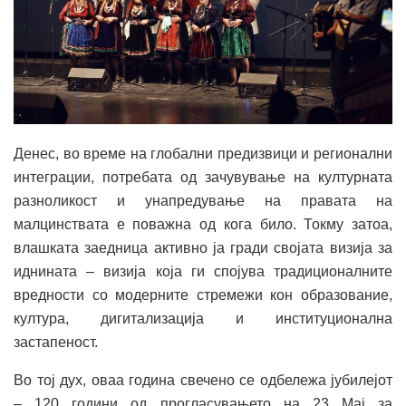
Денес, во време на глобални предизвици и регионални
интеграции, потребата од зачувување на културната
разноликост и унапредување на правата на
малцинствата е поважна од кога било. Токму затоа,
влашката заедница активно ја гради својата визија за
иднината – визија која ги спојува традиционалните
вредности со модерните стремежи кон образование,
култура, дигитализација и институционална
застапеност.
Во тој дух, оваа година свечено се одбележа јубилејот
– 120 години од прогласувањето на 23 Мај за