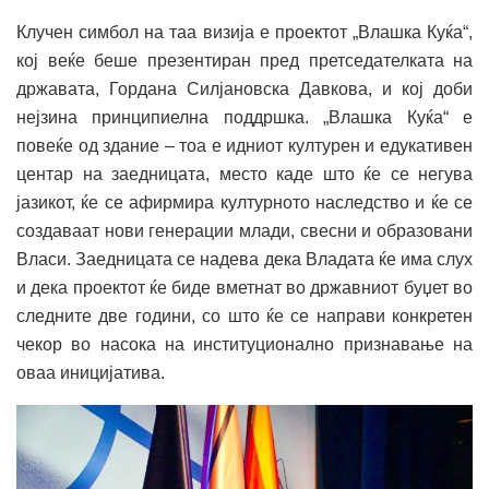
Клучен симбол на таа визија е проектот „Влашка Куќа“,
кој веќе беше презентиран пред претседателката на
државата, Гордана Силјановска Давкова, и кој доби
нејзина принципиелна поддршка. „Влашка Куќа“ е
повеќе од здание – тоа е идниот културен и едукативен
центар на заедницата, место каде што ќе се негува
јазикот, ќе се афирмира културното наследство и ќе се
создаваат нови генерации млади, свесни и образовани
Власи. Заедницата се надева дека Владата ќе има слух
и дека проектот ќе биде вметнат во државниот буџет во
следните две години, со што ќе се направи конкретен
чекор во насока на институционално признавање на
оваа иницијатива.