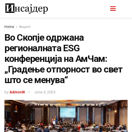
Home
Акцент
Во Скопје одржана
регионалната ESG
конференција на АмЧам:
„Градење отпорност во свет
што се менува“
by
Admin0t
June 4, 2025