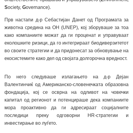
S
ociety,
G
overnance).
Прв настапи д-р Себастијан Данет од Програмата за
животна средина на ОН (UNEP), кој зборуваше за тоа
како компаниите можат да ги проценат и управуваат
еколошките ризици, да го интегрираат биодиверзитетот
во своите стратегии и да придонесат за обновување на
екосистемите како дел од својата долгорочна вредност.
По него следуваше излагањето на д-р Дејан
Валентинчиќ од Американско-словенечката образовна
фондација, кој се осврна на одливот на човечки
капитал од регионот и потенцираше дека компаниите
мора проактивно да ги адресираат социјалните
последици преку одговорни HR-стратегии и
инвестирање во луѓето.