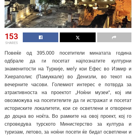
153
SHARES
Повеќе од 395.000 посетители минатата година
одбрале да ги посетат најпознатите културни
знаменитости на Туркије, меѓу кои Ефес во Измир и
Хиераполис (Памуккале) во Денизли, во текот на
вечерните часови. Големиот интерес е потврда за
атрактивноста на проектот „Ноќни музеи“, кој им
овозможува на посетителите да ги истражат и посетат
историските локалитети, кои се осветлени и отворени
до доцна во ноќта. Во рамките на овој проект, кој го
спроведува турското Министерство за култура и
туризам, летово, за ноќни посети ќе бидат осветлени и