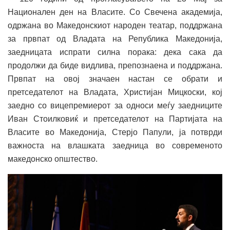
Национален ден на Власите. Со Свечена академија,
одржана во Македонскиот народен театар, поддржана
за првпат од Владата на Република Македонија,
заедницата испрати силна порака: дека сака да
продолжи да биде видлива, препознаена и поддржана.
Првпат на овој значаен настан се обрати и
претседателот на Владата, Христијан Мицкоски, кој
заедно со вицепремиерот за односи меѓу заедниците
Иван Стоилковиќ и претседателот на Партијата на
Власите во Македонија, Стерјо Папули, ја потврди
важноста на влашката заедница во современото
македонско општество.