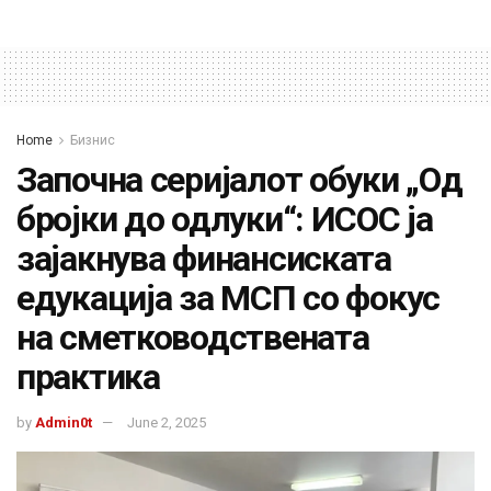
Home
Бизнис
Започна серијалот обуки „Од
бројки до одлуки“: ИСОС ја
зајакнува финансиската
едукација за МСП со фокус
на сметководствената
практика
by
Admin0t
June 2, 2025