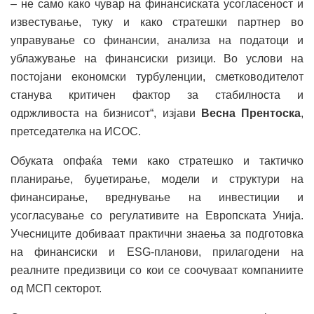
– не само како чувар на финансиската усогласеност и
известување, туку и како стратешки партнер во
управување со финансии, анализа на податоци и
ублажување на финансиски ризици. Во услови на
постојани економски турбуленции, сметководителот
станува критичен фактор за стабилноста и
одржливоста на бизнисот“, изјави
Весна Прентоска
,
претседателка на ИСОС.
Обуката опфаќа теми како стратешко и тактичко
планирање, буџетирање, модели и структури на
финансирање, вреднување на инвестиции и
усогласување со регулативите на Европската Унија.
Учесниците добиваат практични знаења за подготовка
на финансиски и ESG-планови, прилагодени на
реалните предизвици со кои се соочуваат компаниите
од МСП секторот.