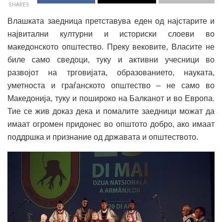
SHARES
Влашката заедница претставува еден од најстарите и
највитални културни и историски слоеви во
македонското општество. Преку вековите, Власите не
биле само сведоци, туку и активни учесници во
развојот на трговијата, образованието, науката,
уметноста и граѓанското општество – не само во
Македонија, туку и пошироко на Балканот и во Европа.
Тие се жив доказ дека и помалите заедници можат да
имаат огромен придонес во општото добро, ако имаат
поддршка и признание од државата и општеството.