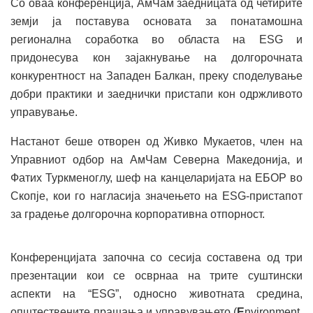
Со оваа конференција, АмЧам заедницата од четирите
земји ја поставува основата за понатамошна
регионална соработка во областа на ESG и
придонесува кон зајакнување на долгорочната
конкурентност на Западен Балкан, преку споделување
добри практики и заеднички пристапи кон одржливото
управување.
Настанот беше отворен од Живко Мукаетов, член на
Управниот одбор на АмЧам Северна Македонија, и
Фатих Туркменоглу, шеф на канцеларијата на ЕБОР во
Скопје, кои го нагласија значењето на ESG-пристапот
за градење долгорочна корпоративна отпорност.
Конференцијата започна со сесија составена од три
презентации кои се осврнаа на трите суштински
аспекти на “ESG”, односно животната средина,
општествените прашања и управувањето (
E
nvironment,