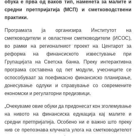
обука е прва од ваков тип, наменета за малите и
средни претпријатија (МСП) и сметководствени
практики.
Програмата ја организира Институтот на
сметководители и овластени сметководители (ИСОС),
во рамки на регионалниот проект на Центарот за
реформа на финансиското известување при
Групацијата на Светска банка. Преку интерактивна
програма составена од пет модули, учесниците се
оспособуваат за поефикасно финансиско планирање,
донесување одлуки и справување со современите
економски и регулаторни предизвици.
„Очекуваме овие обуки да придонесат кон зголемување
на нивото на финансиска едукација кај малите и
средни претпријатија. Особено ни е важно што преку
нив се препознава клучната улога на сметководителот