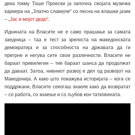
дека токму Тоше Проески ја започна својата музичка
кариера на „Златно славејче“ со песна на влашки јазик
–
„Јас и мојот дедо“
.
Иднината на Власите не е само прашање за самата
заедница – таа е тест за зрелоста на македонската
демократија и за способноста на државата да ги
прегрне и негува сите свои различности. Власите не
бараат привилегии – тие бараат шанса да продолжат
да даваат. Затоа, нивниот развој е дел од развојот на
Македонија. А како што покажува историјата – кога се
поддржани, Власите секогаш знаеле како да возвратат
– со работа, со знаење и со љубов кон татковината.