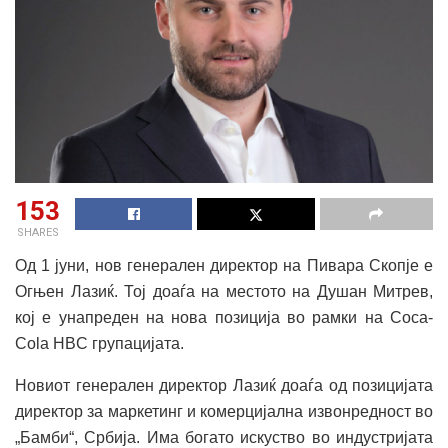
153
SHARES
Од 1 јуни, нов генерален директор на Пивара Скопје е
Огњен Лазиќ. Тој доаѓа на местото на Душан Митрев,
кој е унапреден на нова позиција во рамки на Coca-
Cola HBC групацијата.
Новиот генерален директор Лазиќ доаѓа од позицијата
директор за маркетинг и комерцијална извонредност во
„Бамби“, Србија. Има богато искуство во индустријата