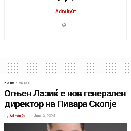
Admin0t
Home
Акцент
Огњен Лазиќ е нов генерален
директор на Пивара Скопје
by
Admin0t
June 3, 2025