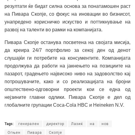
резултати ќе бидат силна основа за понатамошен раст
на Пивара Скопје, со фокус на иновации во бизнисот,
унапредено корисничко искуство и поттикнување на
развој на таленти во рамки на компанијата.
Пивара Скопје останува посветена на својата мисија,
да креира 24/7 портфолио за секој ден од денот
слушајќи ги потребите на консументите. Компанијата
продолжува да работи на јакнењето на позициите на
пазарот, градењето највисоко ниво на задоволство кај
потрошувачите, како и со реализацијата на бројни
општествено-одговорни проекти кои се една од
нејзините главни одлики. Пивара Скопје е дел од
глобалните групации Coca-Cola HBC и Heineken N.V.
Tags:
генерален
директор
Лазиќ
на
нов
Огњен
Пивара
Скопје