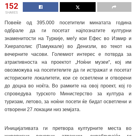
152
SHARES
Повеќе од 395.000 посетители минатата година
одбрале да ги посетат најпознатите културни
знаменитости на Туркије, меѓу кои Ефес во Измир и
Хиераполис (Памуккале) во Денизли, во текот на
вечерните часови. Големиот интерес е потврда за
атрактивноста на проектот „Ноќни музеи“, кој им
овозможува на посетителите да ги истражат и посетат
историските локалитети, кои се осветлени и отворени
до доцна во ноќта. Во рамките на овој проект, кој го
спроведува турското Министерство за култура и
туризам, летово, за ноќни посети ќе бидат осветлени и
отворени 27 локации низ земјата.
Иницијативата ги претвора културните места во