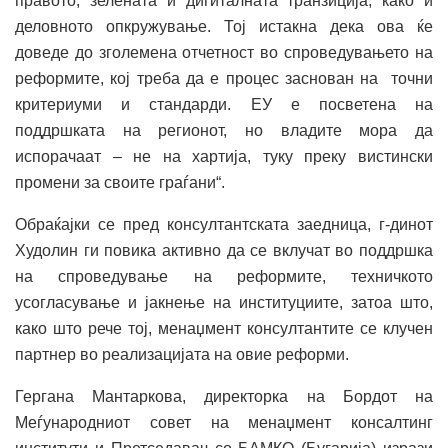
правото, зелената и дигиталната транзиција, како и
деловното опкружување. Тој истакна дека ова ќе
доведе до зголемена отчетност во спроведувањето на
реформите, кој треба да е процес заснован на точни
критериуми и стандарди. ЕУ е посветена на
поддршката на регионот, но владите мора да
испорачаат – не на хартија, туку преку вистински
промени за своите граѓани“.
Обраќајки се пред консултантската заедница, г-динот
Худолин ги повика активно да се вклучат во поддршка
на спроведување на реформите, техничкото
усогласување и јакнење на институциите, затоа што,
како што рече тој, менаџмент консултантите се клучен
партнер во реализацијата на овие реформи.
Гергана Мантаркова, директорка на Бордот на
Меѓународниот совет на менаџмент консалтинг