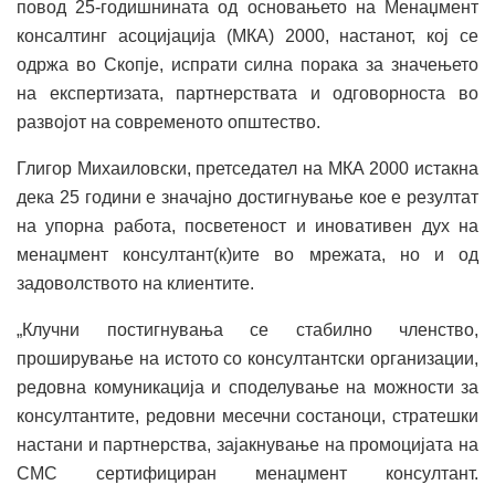
повод 25-годишнината од основањето на Менаџмент
консалтинг асоцијација (МКА) 2000, настанот, кој се
одржа во Скопје, испрати силна порака за значењето
на експертизата, партнерствата и одговорноста во
развојот на современото општество.
Глигор Михаиловски, претседател на МКА 2000 истакна
дека 25 години е значајно достигнување кое е резултат
на упорна работа, посветеност и иновативен дух на
менаџмент консултант(к)ите во мрежата, но и од
задоволството на клиентите.
„Клучни постигнувања се стабилно членство,
проширување на истото со консултантски организации,
редовна комуникација и споделување на можности за
консултантите, редовни месечни состаноци, стратешки
настани и партнерства, зајакнување на промоцијата на
CMC сертифициран менаџмент консултант.