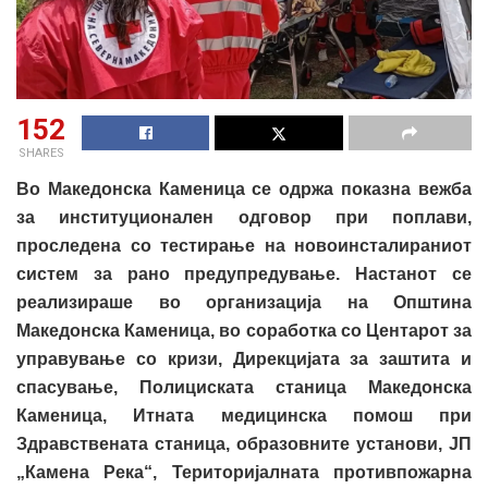
152
SHARES
Во Македонска Каменица се одржа показна вежба
за институционален одговор при поплави,
проследена со тестирање на новоинсталираниот
систем за рано предупредување. Настанот се
реализираше во организација на Општина
Македонска Каменица, во соработка со Центарот за
управување со кризи, Дирекцијата за заштита и
спасување, Полициската станица Македонска
Каменица, Итната медицинска помош при
Здравствената станица, образовните установи, ЈП
„Камена Река“, Територијалната противпожарна