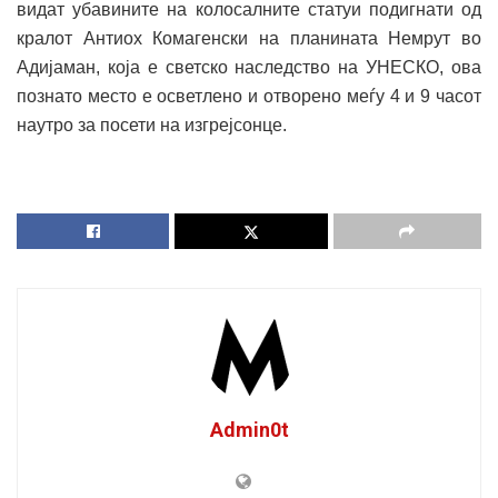
видат убавините на колосалните статуи подигнати од
кралот Антиох Комагенски на планината Немрут во
Адијаман, која е светско наследство на УНЕСКО, ова
познато место е осветлено и отворено меѓу 4 и 9 часот
наутро за посети на изгрејсонце.
Admin0t