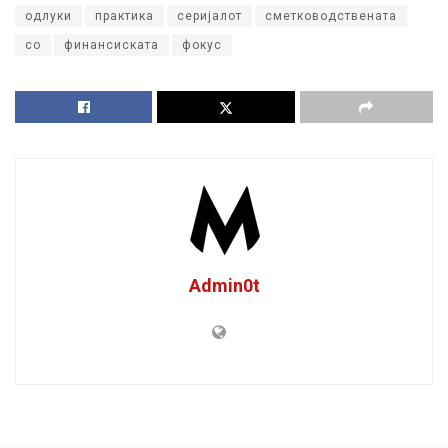
одлуки
практика
серијалот
сметководствената
со
финансиската
фокус
Admin0t