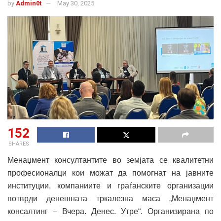
by
Admin0t
May 30, 2025
152
SHARES
Менаџмент консултантите во земјата се квалитетни
професионалци кои можат да помогнат на јавните
институции, компаниите и граѓанските организации
потврди денешната тркалезна маса „Менаџмент
консалтинг – Вчера. Денес. Утре“. Организирана по