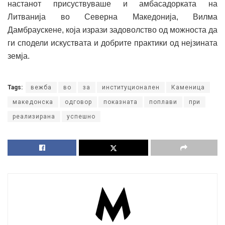
настанот присуствуваше и амбасадорката на
Литванија во Северна Македонија, Вилма
Дамбраускене, која изрази задоволство од можноста да
ги сподели искуствата и добрите практики од нејзината
земја.
Tags:
вежба
во
за
институционален
Каменица
македонска
одговор
показната
поплави
при
реализирана
успешно