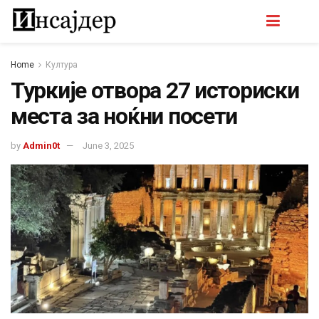
Home
Култура
Туркије отвора 27 историски
места за ноќни посети
by
Admin0t
June 3, 2025