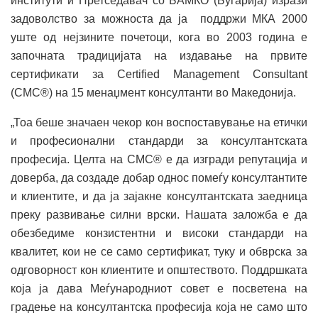
институти и Претседавач со БАМКО (Бугарија) изрази
задоволство за можноста да ја поддржи МКА 2000
уште од нејзините почетоци, кога во 2003 година е
започната традицијата на издавање на првите
сертификати за Certified Management Consultant
(CMC®) на 15 менаџмент консултанти во Македонија.
„Тоа беше значаен чекор кон воспоставување на етички
и професионални стандарди за консултантската
професија. Целта на CMC® е да изгради репутација и
доверба, да создаде добар однос помеѓу консултантите
и клиентите, и да ја зајакне консултантската заедница
преку развивање силни врски. Нашата заложба е да
обезбедиме конзистентни и високи стандарди на
квалитет, кои не се само сертификат, туку и обврска за
одговорност кон клиентите и општеството. Поддршката
која ја дава Меѓународниот совет е посветена на
градење на консултантска професија која не само што