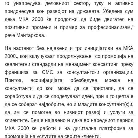
го унапредува деловниот сектор, туку и активно
придонесува кон развојот на државата. Убедена сум
дека МКА 2000 ќе продолжи да биде двигател на
позитивни промени и пример за професионализам,“
рече Мантаркова.
На настанот беа најавени и три иницијативи на МКА
2000., кои вклучуваат продолжување со промоција на
квалитетни стандарди на менаџмент консалтинг, преку
франшиза за CMC за консултантски организации.
Притоа, асоцијацијата обезбедува мрежа на
консултанти до кои може да се пристапи, да се
соработува и да се споделуваат идеи, при што целта е
да се соберат најдобрите, но и младите консултант(к)и,
да им се помогне во нивниот развој и услуги за
клиентите. Беше најавено и дека во наредниот период
МКА 2000 ќе работи и на дигитална платформа за
промоција на услугите на своите клиенти.