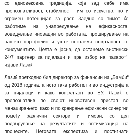
со едновековна традиција, која зад себе има
препознатливост, стабилност, тим со искуство, но и
огромен потенцијал за раст. Заедно со тимот ќе
работиме на унапредување на ефикасноста,
воведување иновации во работата, проширување на
нашето портфолио и уште поголема поврзаност со
консументите. Целта е јасна, да останеме вистински
24/7 партнер за пијалаци и прв избор на пазарот“,
изјави Лазиќ.
Лазиќ претходно бил директор за финансии на „Бамби“
од 2018 година, а исто така работел и во индустријата
за пијалоци и како консултант во ЕУ. Лазиќ е
препознатлив по својот иновативен пристап во
менаџирањето, како и по креирање ефикасни синергии
помеѓу различни сектори и тимови, со цел
подобрување на резултатите и оптимизација на
процесите. Неговата експертиза и постигнати