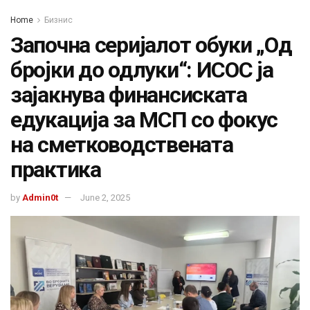
Home
Бизнис
Започна серијалот обуки „Од
бројки до одлуки“: ИСОС ја
зајакнува финансиската
едукација за МСП со фокус
на сметководствената
практика
by
Admin0t
June 2, 2025