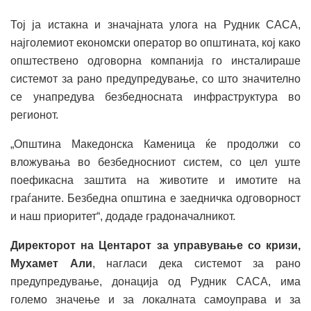
Тој ја истакна и значајната улога на Рудник САСА,
најголемиот економски оператор во општината, кој како
општествено одговорна компанија го инсталираше
системот за рано предупредување, со што значително
се унапредува безбедносната инфраструктура во
регионот.
„Општина Македонска Каменица ќе продолжи со
вложувања во безбедносниот систем, со цел уште
поефикасна заштита на животите и имотите на
граѓаните. Безбедна општина е заедничка одговорност
и наш приоритет“, додаде градоначалникот.
Директорот на Центарот за управување со кризи,
Мухамет Али
, нагласи дека системот за рано
предупредување, донација од Рудник САСА, има
големо значење и за локалната самоуправа и за