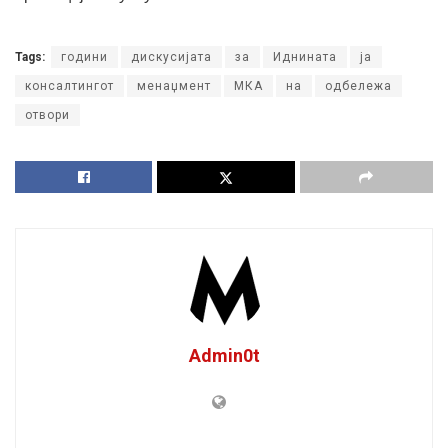
Tags:
години
дискусијата
за
Иднината
ја
консалтингот
менаџмент
МКА
на
одбележа
отвори
Admin0t