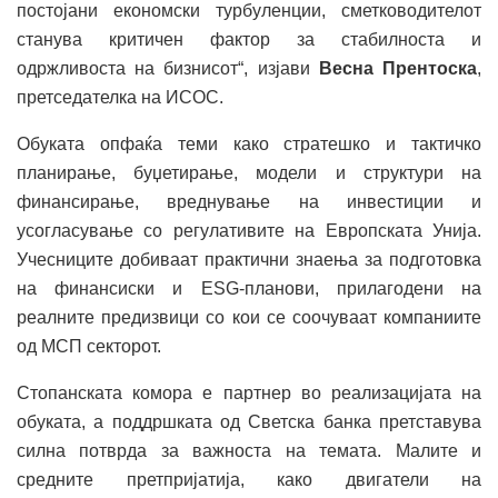
постојани економски турбуленции, сметководителот
станува критичен фактор за стабилноста и
одржливоста на бизнисот“, изјави
Весна Прентоска
,
претседателка на ИСОС.
Обуката опфаќа теми како стратешко и тактичко
планирање, буџетирање, модели и структури на
финансирање, вреднување на инвестиции и
усогласување со регулативите на Европската Унија.
Учесниците добиваат практични знаења за подготовка
на финансиски и ESG-планови, прилагодени на
реалните предизвици со кои се соочуваат компаниите
од МСП секторот.
Стопанската комора е партнер во реализацијата на
обуката, а поддршката од Светска банка претставува
силна потврда за важноста на темата. Малите и
средните претпријатија, како двигатели на