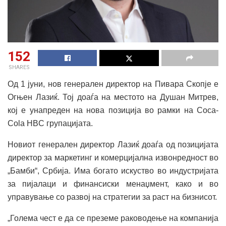
152
SHARES
Од 1 јуни, нов генерален директор на Пивара Скопје е
Огњен Лазиќ. Тој доаѓа на местото на Душан Митрев,
кој е унапреден на нова позиција во рамки на Coca-
Cola HBC групацијата.
Новиот генерален директор Лазиќ доаѓа од позицијата
директор за маркетинг и комерцијална извонредност во
„Бамби“, Србија. Има богато искуство во индустријата
за пијалаци и финансиски менаџмент, како и во
управување со развој на стратегии за раст на бизнисот.
„Голема чест е да се преземе раководење на компанија