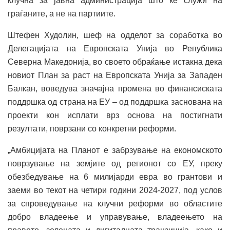
клучна за јавна администрација што ќе служи на
граѓаните, а не на партиите.
Штефен Худолин, шеф на одделот за соработка во
Делегацијата на Европската Унија во Република
Северна Македонија, во своето обраќање истакна дека
новиот План за раст на Европската Унија за Западен
Балкан, воведува значајна промена во финансиската
поддршка од страна на ЕУ – од поддршка заснована на
проекти кон исплати врз основа на постигнати
резултати, поврзани со конкретни реформи.
„Амбицијата на Планот е забрзување на економското
поврзување на земјите од регионот со ЕУ, преку
обезбедување на 6 милијарди евра во грантови и
заеми во текот на четири години 2024-2027, под услов
за спроведување на клучни реформи во областите
добро владеење и управување, владеењето на