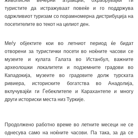
живописни вечерни атракции, охрабрувајќи ги
туристите да истражуваат повеќе и го поддржува
одржливиот туризам со порамномерна дистрибуција на
посетителите во текот на целиот ден.
Меѓу објектите кои во летниот период ќе бидат
отворени за туристички посети во ноќните часови се
музеите и кулата Галата во Истанбул, важните
археолошки локалитети и подземните градови во
Кападокија, музеите во градовите долж турската
ривиера, историските богатства во Анадолија,
вклучувајќи ги Ѓебеклитепе и Карахантепе и многу
други историски места низ Туркије.
Продолжено работно време во летните месеци не се
однесува само на ноќните часови. Па така, за да се