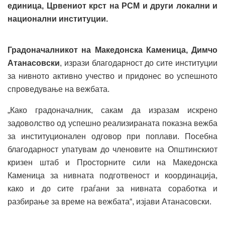
единица, Црвениот крст на РСМ и други локални и
национални институции.
Градоначалникот на Македонска Каменица, Димчо
Атанасовски
, изрази благодарност до сите институции
за нивното активно учество и придонес во успешното
спроведување на вежбата.
„Како градоначалник, сакам да изразам искрено
задоволство од успешно реализираната показна вежба
за институционален одговор при поплави. Посебна
благодарност упатувам до членовите на Општинскиот
кризен штаб и Просторните сили на Македонска
Каменица за нивната подготвеност и координација,
како и до сите граѓани за нивната соработка и
разбирање за време на вежбата“, изјави Атанасовски.