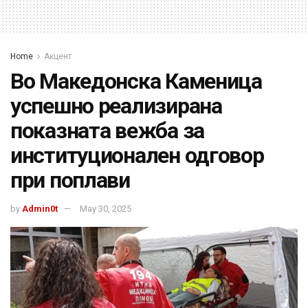
Home
Акцент
Во Македонска Каменица
успешно реализирана
показната вежба за
институционален одговор
при поплави
by
Admin0t
May 30, 2025