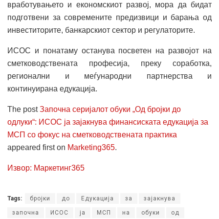
вработувањето и економскиот развој, мора да бидат
подготвени за современите предизвици и барања од
инвеститорите, банкарскиот сектор и регулаторите.
ИСОС и понатаму останува посветен на развојот на
сметководствената професија, преку соработка,
регионални и меѓународни партнерства и
континуирана едукација.
The post
Започна серијалот обуки „Од бројки до
одлуки“: ИСОС ја зајакнува финансиската едукација за
МСП со фокус на сметководствената практика
appeared first on
Marketing365
.
Извор: Маркетинг365
Tags:
бројки
до
Едукација
за
зајакнува
започна
ИСОС
ја
МСП
на
обуки
од