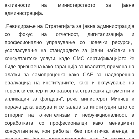
активности на министерството за јавна
администрација.
„Ревидирање на Стратегијата за јавна администрација
со фокус на отчетност, дигитализација и
професионално управување со човечки ресурси,
усогласување на стандардите за јавни набавки на
консултантски услуги, каде CMC сертификацијата ќе
биде признаена како гаранција за квалитет, примена на
алатки за самопроценка како CAF за надворешна
евалуација на институциите, како и вклучување на
теренски експерти во развој на стратешки документи и
апликации за фондови“, рече министерот Минчев и
порача дека верува и се залага за институции што се
отпорни на клиентелизам и нефункционалност, а
соработката со професионалци како менаџмент
консултантите, кои работат без политичка агенда, е