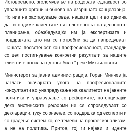
Истовремено, зголемување на родовата еднаквост во
управните органи и обнова на извршната канцеларија.
Но ние не застануваме овде, нашата цел и во иднина
да ги водиме клиентите низ сложеноста на деловното
планирање, обезбедувајќи им ја експертизата и
поддршката што им се потребни за да напредуваат.
Нашата посветеност кон професионалност, стандарди
со цел постигнување конкретни резултати за нашите
клиенти е посилна од кога било,“ рече Михаиловски.
Министерот за јавна администрација, Горан Минчев ја
нагласи значајната улога на професионалните
консултанти во унапредување на квалитетот на јавните
политики и управување со реформите, потенцирајќи
дека вистинските реформи не се спроведуваат со
декларации, туку со знаење, со поддршка од експерти и
со градење систем кој се темели на професионализам,
а не на политика. Притоа, тој ги најави и идните