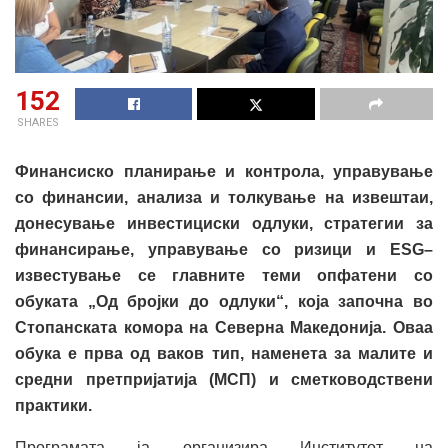
152
SHARES
Финансиско планирање и контрола, управување
со финансии, анализа и толкување на извештаи,
донесување инвестициски одлуки, стратегии за
финансирање, управување со ризици и ESG
–
известување се главните теми опфатени со
обуката „Од бројки до одлуки“, која започна во
Стопанската комора на Северна Македонија. Оваа
обука е прва од ваков тип, наменета за малите и
средни претпријатија (МСП) и сметководствени
практики.
Програмата ја организира Институтот на