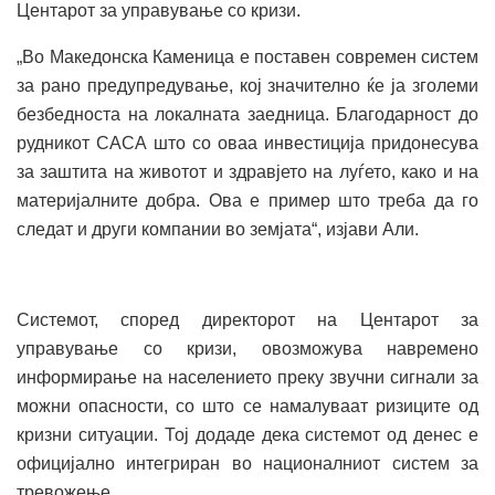
Центарот за управување со кризи.
„Во Македонска Каменица е поставен современ систем
за рано предупредување, кој значително ќе ја зголеми
безбедноста на локалната заедница. Благодарност до
рудникот САСА што со оваа инвестиција придонесува
за заштита на животот и здравјето на луѓето, како и на
материјалните добра. Ова е пример што треба да го
следат и други компании во земјата“, изјави Али.
Системот, според директорот на Центарот за
управување со кризи, овозможува навремено
информирање на населението преку звучни сигнали за
можни опасности, со што се намалуваат ризиците од
кризни ситуации. Тој додаде дека системот од денес е
официјално интегриран во националниот систем за
тревожење.