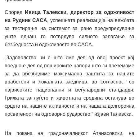
Според
Ивица Талевски, директор за одржливост
на Рудник САСА
, успешната реализација на вежбата
за тестирање на системот за рано предупредување
уште еднаш го потврдува силното залагање за
безбедноста и одржливоста во САСА.
„Задоволство ни е што сме дел од овој проект кој
воедно е дел од пошироките напори што ги преземаме
за да обезбедиме максимална заштита за нашите
вработени и локалната заедница, во согласност со
највисоките национални и меѓународни стандарди.
Грижата за луѓето и животната средина останува во
срцето на нашите активности и на нашата долгорочна
посветеност на одговорно рударство,“ изјави Талевски.
На покана на градоначалникот Атанасовски, на