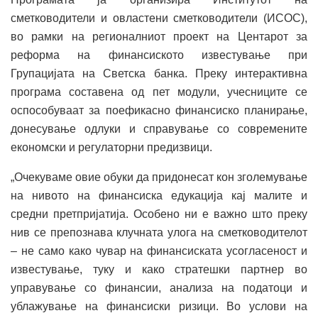
сметководители и овластени сметководители (ИСОС),
во рамки на регионалниот проект на Центарот за
реформа на финансиското известување при
Групацијата на Светска банка. Преку интерактивна
програма составена од пет модули, учесниците се
оспособуваат за поефикасно финансиско планирање,
донесување одлуки и справување со современите
економски и регулаторни предизвици.
„Очекуваме овие обуки да придонесат кон зголемување
на нивото на финансиска едукација кај малите и
средни претпријатија. Особено ни е важно што преку
нив се препознава клучната улога на сметководителот
– не само како чувар на финансиската усогласеност и
известување, туку и како стратешки партнер во
управување со финансии, анализа на податоци и
ублажување на финансиски ризици. Во услови на