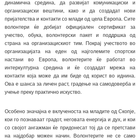
динамична средина, да развијат комуникациски и
организациски вештини, како и да создадат нови
пријателства и контакти со млади од цела Европа. Сите
волонтери ќе добијат официјален сертификат за
учество, обука, волонтерски пакет и поддршка од
страна на организацискиот тим. Покрај учеството во
организацијата на еден од најголемите спортски
настани во Европа, волонтерите ќе работат во
интеркултурна средина и ќе создадат мрежа на
контакти која може да им биде од корист во иднина.
Ова е шанса за личен раст, градење на самодоверба и
учење преку практично искуство.
Особено значајна е вклученоста на младите од Скопје,
кои го познаваат градот, неговата енергија и дух, и кои
со својот ангажман ќе придонесат тој да се претстави
на најдобар можен начин. Волонтерите не се само