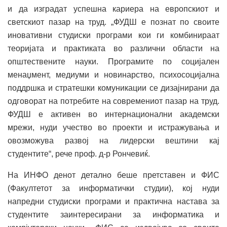
и да изградат успешна кариера на европскиот и
светскиот пазар на труд. „ФУДШ е познат по своите
иновативни студиски програми кои ги комбинираат
теоријата и практиката во различни области на
општествените науки. Програмите по социјален
менаџмент, медиуми и новинарство, психосоцијална
поддршка и стратешки комуникации се дизајнирани да
одговорат на потребите на современиот пазар на труд.
ФУДШ е активен во интернационални академски
мрежи, нуди учество во проекти и истражувања и
овозможува развој на лидерски вештини кај
студентите“, рече проф. д-р Рончевиќ.
На ИНФО денот детално беше претставен и ФИС
(Факултетот за информатички студии), кој нуди
напредни студиски програми и практична настава за
студентите заинтересирани за информатика и