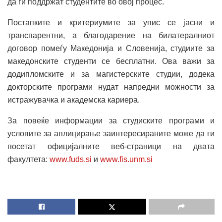
да ги поддржат студентите во овој процес.
Постапките и критериумите за упис се јасни и
транспарентни, а благодарение на билатералниот
договор помеѓу Македонија и Словенија, студиите за
македонските студенти се бесплатни. Ова важи за
додипломските и за магистерските студии, додека
докторските програми нудат напредни можности за
истражувачка и академска кариера.
За повеќе информации за студиските програми и
условите за аплицирање заинтересираните може да ги
посетат официјалните веб-страници на двата
факултета:
www.fuds.si
и
www.fis.unm.si