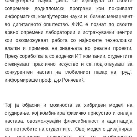
компјутерски науки. „ФИС се издвојува со своите
современи додипломски програми кои покриваат
информатика, компјутерски науки и бизнис менаџмент
во дигиталното општество. ФИС е познат по своите
врвно опремени лаборатории и истражувачки центри
кои овозможуваат работа со најновите технолошки
алатки и примена на знаењата во реални проекти.
Преку соработката со водечки ИТ компании, студентите
стекнуваат практично искуство и се подготвуваат за
конкурентен настап на глобалниот пазар на труд“,
информираше проф. д-р Рончевиќ.
Тој ја објасни и можноста за хибриден модел на
студирање, кој комбинира физичко присуство и онлајн
настава, овозможувајќи флексибилност и адаптација
кон потребите на студентите. „Овој модел е дизајниран
да овозможи студентите да го комбинираат