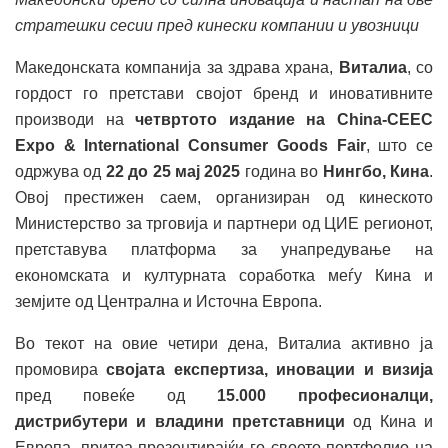
стратешки сесии пред кинески компании и увозници
Македонската компанија за здрава храна,
Виталиа
, со
гордост го претстави својот бренд и иновативните
производи на
четвртото издание на China-CEEC
Expo & International Consumer Goods Fair
, што се
одржува од
22 до 25 мај 2025
година во
Нингбо, Кина
.
Овој престижен саем, организиран од кинеското
Министерство за трговија и партнери од ЦИЕ регионот,
претставува платформа за унапредување на
економската и културната соработка меѓу Кина и
земјите од Централна и Источна Европа.
Во текот на овие четири дена, Виталиа активно ја
промовира
својата експертиза, иновации и визија
пред повеќе од
15.000 професионалци,
дистрибутери и владини претставници
од Кина и
Европа, притоа презентирајќи го своето портфолио на