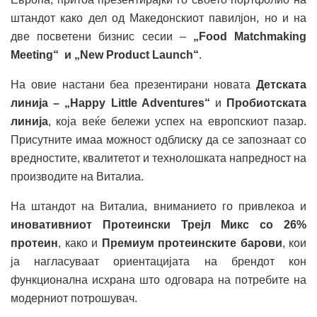
штандот како дел од Македонскиот павилјон, но и на
две посветени бизнис сесии –
„Food Matchmaking
Meeting“
и „New Product Launch“
.
На овие настани беа презентирани новата
Детската
линија – „Happy Little Adventures“
и
Пробиотската
линија
, која веќе бележи успех на европскиот пазар.
Присутните имаа можност одблиску да се запознаат со
вредностите, квалитетот и технолошката напредност на
производите на Виталиа.
На штандот на Виталиа, вниманието го привлекоа и
иновативниот Протеински Трејл Микс со 26%
протеин
, како и
Премиум протеинските барови
, кои
ја нагласуваат ориентацијата на брендот кон
функционална исхрана што одговара на потребите на
модерниот потрошувач.