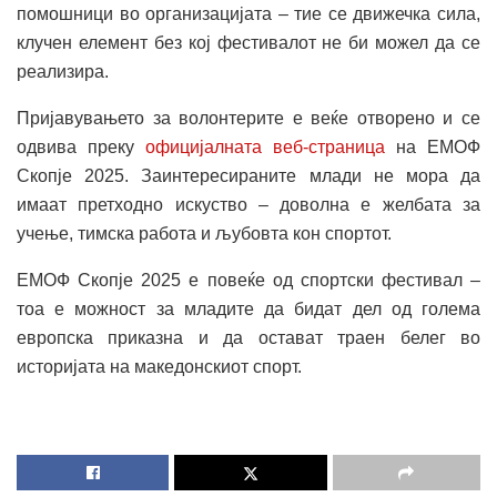
помошници во организацијата – тие се движечка сила,
клучен елемент без кој фестивалот не би можел да се
реализира.
Пријавувањето за волонтерите е веќе отворено и се
одвива преку
официјалната веб-страница
на ЕМОФ
Скопје 2025. Заинтересираните млади не мора да
имаат претходно искуство – доволна е желбата за
учење, тимска работа и љубовта кон спортот.
ЕМОФ Скопје 2025 е повеќе од спортски фестивал –
тоа е можност за младите да бидат дел од голема
европска приказна и да остават траен белег во
историјата на македонскиот спорт.