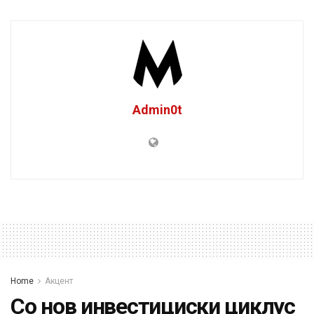
Admin0t
Home
Акцент
Со нов инвестициски циклус