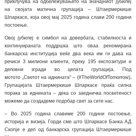
приклучува на одбележувањето на значајниот јубилеј
на својата матична групација – Штаермеркише
Шпаркасе, која овој мај 2025 година слави 200 години
постоење.
Овој јубилеј е симбол на довербата, стабилноста и
континуираната поддршка што оваа реномирана
банкарска институција веќе два века им ги дава на
речиси 3 милиони клиенти, преку 195 експозитури и
деловни згради во целата групација. Под
мотото „Светот на иднината“ – (#TheWorldOfTomorrow),
Групацијата Штаермеркише Шпаркасе праќа силна
порака за иднината – дека со заедничка посветеност
можеме да создадеме подобар свет за сите нас.
– Во 2025 година славиме 200 години постоење,
историја и визија. Горди сме што Шпаркасе Банка АД
Скопје е дел од банкарска групација Штаермеркише