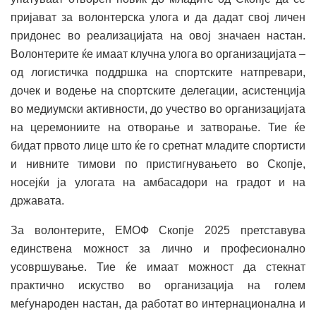
пријават за волонтерска улога и да дадат свој личен
придонес во реализацијата на овој значаен настан.
Волонтерите ќе имаат клучна улога во организацијата –
од логистичка поддршка на спортските натпревари,
дочек и водење на спортските делегации, асистенција
во медиумски активности, до учество во организацијата
на церемониите на отворање и затворање. Тие ќе
бидат првото лице што ќе го сретнат младите спортисти
и нивните тимови по пристигнувањето во Скопје,
носејќи ја улогата на амбасадори на градот и на
државата.
За волонтерите, ЕМОФ Скопје 2025 претставува
единствена можност за лично и професионално
усовршување. Тие ќе имаат можност да стекнат
практично искуство во организација на голем
меѓународен настан, да работат во интернационална и