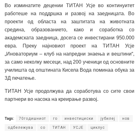
Во изминатите децении ТИТАН Усје во континуитет
работеше на поддршка и развој на заедницата. Во
проекти од областа на заштитата на животната
средина, образованието, како и соработка со
академската заедница, досега се инвестирани 950.000
евра. Преку најновиот проект на ТИТАН Усје
„Иноваториум – клуб на напредни знаења и вештини“,
за само неколку месеци, над 200 ученици од основните
училишта од општината Кисела Вода поминаа обука за
3Д печатење.
ТИТАН Усје продолжува да соработува со сите свои
партнери во насока на креирање развој.
Tags:
70годишниот
го
инвестициски
јубилеј
нов
одбележува
со
ТИТАН
УСЈЕ
циклус