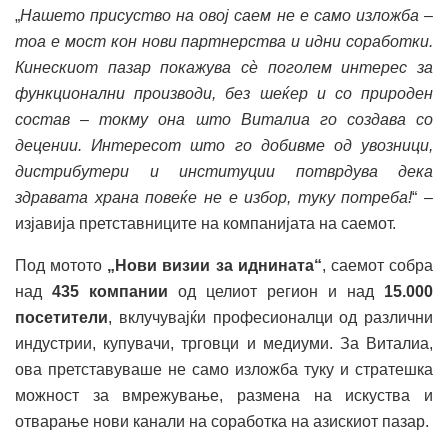
„
Нашето присуство на овој саем не е само изложба –
тоа е мост кон нови партнерства и идни соработки.
Кинескиот пазар покажува сè поголем интерес за
функционални производи, без шеќер и со природен
состав – токму она што Виталиа го создава со
децении. Интересот што го добивме од увозници,
дистрибутери и институции потврдува дека
здравата храна повеќе не е избор, туку потреба!
“ –
изјавија претставниците на компанијата на саемот.
Под мотото
„Нови визии за иднината“
, саемот собра
над
435 компании
од целиот регион и над
15.000
посетители
, вклучувајќи професионалци од различни
индустрии, купувачи, трговци и медиуми. За Виталиа,
ова претставуваше не само изложба туку и стратешка
можност за вмрежување, размена на искуства и
отварање нови канали на соработка на азискиот пазар.