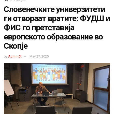
Home
Акцент
Словенечките универзитети
ги отвораат вратите: ФУДШ и
ФИС го претставија
европското образование во
Скопје
by
Admin0t
May 27, 2025