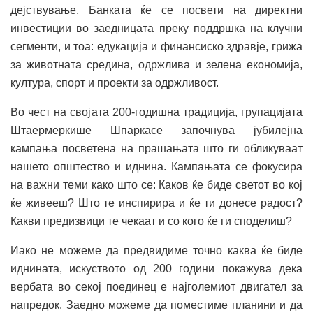
дејствување, Банката ќе се посвети на директни
инвестиции во заедницата преку поддршка на клучни
сегменти, и тоа: едукација и финансиско здравје, грижа
за животната средина, одржлива и зелена економија,
култура, спорт и проекти за одржливост.
Во чест на својата 200-годишна традиција, групацијата
Штаермеркише Шпаркасе започнува јубилејна
кампања посветена на прашањата што ги обликуваат
нашето општество и иднина. Кампањата се фокусира
на важни теми како што се: Каков ќе биде светот во кој
ќе живееш? Што те инспирира и ќе ти донесе радост?
Какви предизвици те чекаат и со кого ќе ги споделиш?
Иако не можеме да предвидиме точно каква ќе биде
иднината, искуството од 200 години покажува дека
вербата во секој поединец е најголемиот двигател за
напредок. Заедно можеме да поместиме планини и да