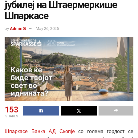
јубилеј на Штаермеркише
Шпаркасе
by
Admin0t
May 26, 2025
153
SHARES
Шпаркасе Банка АД Скопје
со голема гордост се