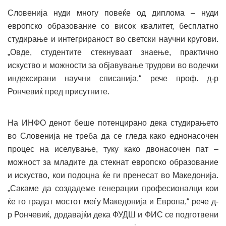
Словенија нуди многу повеќе од диплома – нуди
европско образование со висок квалитет, бесплатно
студирање и интегрираност во светски научни кругови.
„Овде, студентите стекнуваат знаење, практично
искуство и можности за објавување трудови во водечки
индексирани научни списанија,“ рече проф. д-р
Рончевиќ пред присутните.
На ИНФО денот беше потенцирано дека студирањето
во Словенија не треба да се гледа како еднонасочен
процес на иселување, туку како двонасочен пат –
можност за младите да стекнат европско образование
и искуство, кои подоцна ќе ги пренесат во Македонија.
„Сакаме да создадеме генерации професионалци кои
ќе го градат мостот меѓу Македонија и Европа,“ рече д-
р Рончевиќ, додавајќи дека ФУДШ и ФИС се подготвени