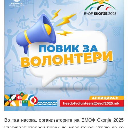
Во таа насока, организаторите на ЕМОФ Скопје 2025
упатуваат отворен повик до младите од Скопје да се