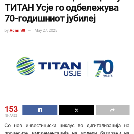
ТИТАН Усје го одбележува
70-годишниот јубилеј
by
Admin0t
May 27, 2025
153
SHARES
Со нов инвестициски циклус во дигитализација на
процесите, имплементација на модели базирани на