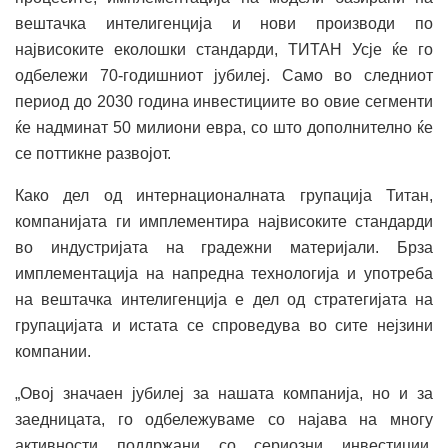
вештачка интелигенција и нови производи по
највисоките еколошки стандарди, ТИТАН Усје ќе го
одбележи 70-годишниот јубилеј. Само во следниот
период до 2030 година инвестициите во овие сегменти
ќе надминат 50 милиони евра, со што дополнително ќе
се поттикне развојот.
Како дел од интернационалната групација Титан,
компанијата ги имплементира највисоките стандарди
во индустријата на градежни материјали. Брза
имплементација на напредна технологија и употреба
на вештачка интелигенција е дел од стратегијата на
групацијата и истата се спроведува во сите нејзини
компании.
„Овој значаен јубилеј за нашата компанија, но и за
заедницата, го одбележуваме со најава на многу
активности поддржани со сериозни инвестиции,