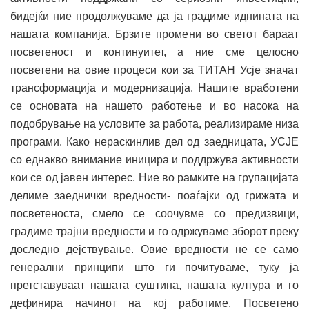
бидејќи ние продолжуваме да ја градиме иднината на
нашата компанија. Брзите промени во светот бараат
посветеност и континуитет, а ние сме целосно
посветени на овие процеси кои за ТИТАН Усје значат
трансформација и модернизација. Нашите вработени
се основата на нашето работење и во насока на
подобрување на условите за работа, реализираме низа
програми. Како нераскинлив дел од заедницата, УСЈЕ
со еднакво внимание иницира и поддржува активности
кои се од јавен интерес. Ние во рамките на групацијата
делиме заеднички вредности- поаѓајки од грижата и
посветеноста, смело се соочувме со предизвици,
градиме трајни вредности и го одржуваме зборот преку
доследно дејствување. Овие вредности не се само
генерални принципи што ги почитуваме, туку ја
претставуваат нашата суштина, нашата култура и го
дефинира начинот на кој работиме. Посветено