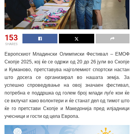
153
SHARES
Европскиот Младински Олимписки Фестивал – ЕМОФ
Скопје 2025, кој ќе се одржи од 20 до 26 јули во Скопје
и Куманово, претставува најголемиот спортски настан
што досега се организирал во нашата земја. За
успешно спроведување на овој значаен фестивал,
потребна е поддршка од голем број млади луѓе кои ќе
се вклучат како волонтери и ќе станат дел од тимот што
ќе го претстави Скопје и Македонија пред илјадници
учесници и гости од цела Европа.