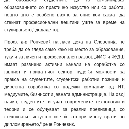
образованието со практично искуство или со работа,
нешто што е особено важно за оние кои сакаат да
стекнат професионални вештини уште за време на
студирањето,“ додаде тој.
Проф. д-р Рончевиќ нагласи дека на Словенија не
треба да се гледа само како на место за образование,
туку и за личен и професионален развој. „ФИС и ФУДШ
имаат развиено активни канали на соработка со
јавниот и приватниот сектор, нудејќи можности за
пракса на студентите, студентски работни позиции и
директна соработка со водечки компании од ИТ,
медиумите, бизнисот и јавната администрација. На овој
начин, студентите ги учат современите технологии и
теории и се обучуваат за реални предизвици, со
стекнување искуство кое ќе отвори многу врати по
дипломирањето,“ рече Рончевиќ.