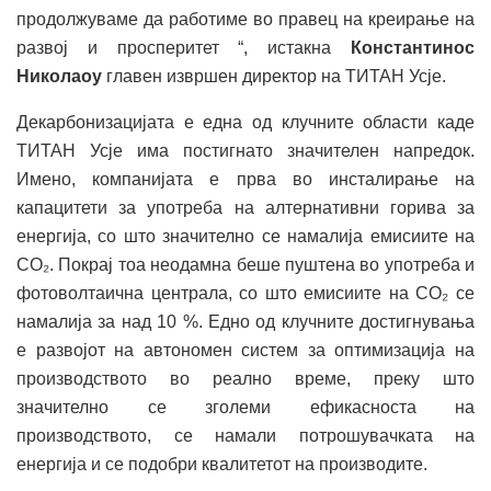
продолжуваме да работиме во правец на креирање на
развој и просперитет “, истакна
Константинос
Николаоу
главен извршен директор на ТИТАН Усје.
Декарбонизацијата е една од клучните области каде
ТИТАН Усје има постигнато значителен напредок.
Имено, компанијата е прва во инсталирање на
капацитети за употреба на алтернативни горива за
енергија, со што значително се намалија емисиите на
CO₂. Покрај тоа неодамна беше пуштена во употреба и
фотоволтаична централа, со што емисиите на CO₂ се
намалија за над 10 %. Едно од клучните достигнувања
е развојот на автономен систем за оптимизација на
производството во реално време, преку што
значително се зголеми ефикасноста на
производството, се намали потрошувачката на
енергија и се подобри квалитетот на производите.