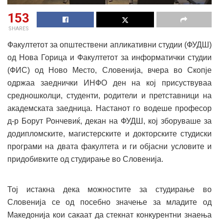
153
SHARES
Факултетот за општествени апликативни студии (ФУДШ)
од Нова Горица и Факултетот за информатички студии
(ФИС) од Ново Место, Словенија, вчера во Скопје
одржаа заеднички ИНФО ден на кој присуствуваа
средношколци, студенти, родители и претставници на
академската заедница. Настанот го водеше професор
д-р Борут Рончевиќ, декан на ФУДШ, кој зборуваше за
додипломските, магистерските и докторските студиски
програми на двата факултета и ги објасни условите и
придобивките од студирање во Словенија.
Тој истакна дека можностите за студирање во
Словенија се од посебно значење за младите од
Македонија кои сакаат да стекнат конкурентни знаења