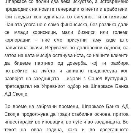
Шпаркасе со полни два века искуство, а истовремено
предводник на новите генерации клиенти и вработени,
кои гледаат кон иднината со сигурност и оптимизам.
Нашата улога не е само финансиска, без разлика дали
се млади корисници, мали бизниси или големи
корпорации – ние сме присутни таму каде што
навистина значи. Веруваме во долгорочни односи, па
затоа нашата мисија останува иста, со нашите клиенти
да бидеме партнер од доверба, кој ги разбира
потребите на луѓето и активно придонесува кон
развојот на заедницата – изјави г. Санел Кустурица,
претседател на Управниот одбор на Шпаркасе Банка
АД Скопје.
Во време на забрзани промени, Шпаркасе Банка АД
Скопје продолжува да гради стабилна основа, притоа
инвестирајќи во иновации, во луѓе и во заедницата. Во
текот на оваа година, како и во досегашното