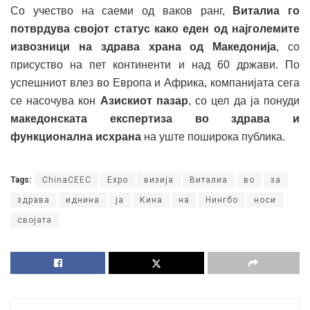
Со учество на саеми од ваков ранг,
Виталиа го
потврдува својот статус како еден од најголемите
извозници на здрава храна од Македонија
, со
присуство на пет континенти и над 60 држави. По
успешниот влез во Европа и Африка, компанијата сега
се насочува кон
Азискиот пазар
, со цел да ја понуди
македонската експертиза во здрава и
функционална исхрана
на уште поширока публика.
Tags:
ChinaCEEC
Expo
визија
Виталиа
во
за
здрава
иднина
ја
Кина
на
Нингбо
носи
својата