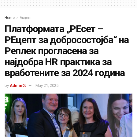
Home
Акцент
Платформата „РЕсет –
РЕцепт за добросостојба“ на
Реплек прогласена за
најдобра HR практика за
вработените за 2024 година
by
Admin0t
May 21, 2025