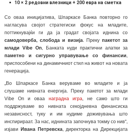
10 × 2 редовни влезници + 200 евра на сметка
Со оваа иницијатива, Шпаркасе Банка повторно го
нагласува својот стратегиски фокус на младите,
поттикнувајќи ги да ја градат својата иднина со
самодоверба, слобода и визија
. Преку
пакетот за
млади Vibe On
, Банката нуди практични алатки за
паметно и сигурно управување со финансии
,
приспособени на динамичниот стил на живот на новата
генерација.
„Во Шпаркасе Банка веруваме во младите и ја
слушаме нивната енергија. Преку пакетот за млади
Vibe On и оваа
наградна игра
, не само што ги
поддржуваме во нивната секојдневна финансиска
независност, туку и им нудиме доживувања што
инспирираат. За нас, иднината започнува токму со нив“,
изјави
Ивана Петревска
, директорка на Дирекцијата