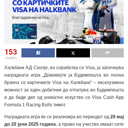
153
SHARES
Халкбанк АД Скопје, во соработка со Visa, ја започнува
наградната игра „Доживејте ја Будимпешта во полна
брзина со картичките Visa на Халкбанк“ – ексклузивна
можност за еден добитник да отпатува во Будимпешта
и да биде дел од уникатно искуство со Visa Cash App
Formula 1 Racing Bulls тимот.
Наградната игра ќе се реализира во периодот од
20 мај
до 20 јуни 2025 година
, а право на учество имаат сите