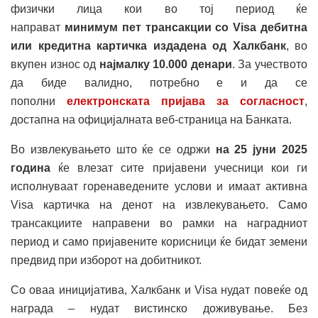
физички лица кои во тој период ќе
направат
минимум
пет трансакции со Visa дебитна
или кредитна картичка издадена од Халкбанк
, во
вкупен износ од
најмалку 10.000 денари
. За учеството
да биде валидно, потребно е и да се
пополни
електронската пријава за согласност
,
достапна на официјалната веб-страница на Банката.
Во извлекувањето што ќе се одржи
на 25 јуни 2025
година
ќе влезат сите пријавени учесници кои ги
исполнуваат горенаведените услови и имаат активна
Visa картичка на денот на извлекувањето. Само
трансакциите направени во рамки на наградниот
период и само пријавените корисници ќе бидат земени
предвид при изборот на добитникот.
Со оваа иницијатива, Халкбанк и Visa нудат повеќе од
награда – нудат вистинско доживување. Без