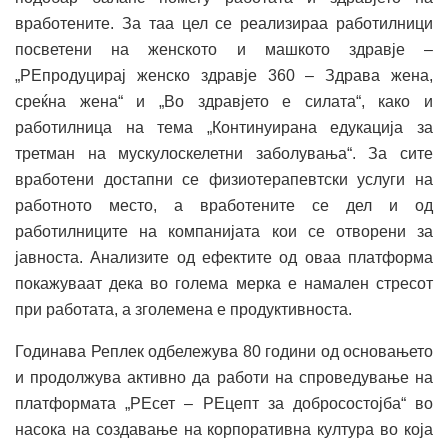
вработените. За таа цел се реализираа работилници
посветени на женското и машкото здравје –
„РЕпродуцирај женско здравје 360 – Здрава жена,
среќна жена“ и „Во здравјето е силата“, како и
работилница на тема „Континуирана едукација за
третман на мускулоскелетни заболувања“. За сите
вработени достапни се физиотерапевтски услуги на
работното место, а вработените се дел и од
работилниците на компанијата кои се отворени за
јавноста. Анализите од ефектите од оваа платформа
покажуваат дека во голема мерка е намален стресот
при работата, а зголемена е продуктивноста.
Годинава Реплек одбележува 80 години од основањето
и продолжува активно да работи на спроведување на
платформата „РЕсет – РЕцепт за добросостојба“ во
насока на создавање на корпоративна култура во која