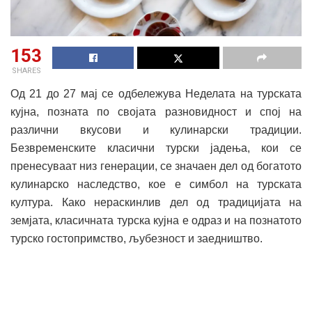
153
SHARES
Од 21 до 27 мај се одбележува Неделата на турската
кујна, позната по својата разновидност и спој на
различни вкусови и кулинарски традиции.
Безвременските класични турски јадења, кои се
пренесуваат низ генерации, се значаен дел од богатото
кулинарско наследство, кое е симбол на турската
култура. Како нераскинлив дел од традицијата на
земјата, класичната турска кујна е одраз и на познатото
турско гостопримство, љубезност и заедништво.