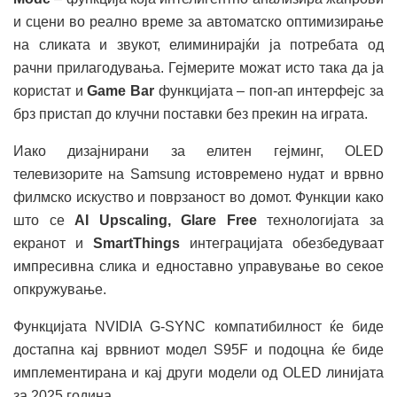
и сцени во реално време за автоматско оптимизирање
на сликата и звукот, елиминирајќи ја потребата од
рачни прилагодувања. Гејмерите можат исто така да ја
користат и
Game Bar
функцијата – поп-ап интерфејс за
брз пристап до клучни поставки без прекин на играта.
Иако дизајнирани за елитен гејминг, OLED
телевизорите на Samsung истовремено нудат и врвно
филмско искуство и поврзаност во домот. Функции како
што се
AI Upscaling, Glare Free
технологијата за
екранот и
SmartThings
интеграцијата обезбедуваат
импресивна слика и едноставно управување во секое
опкружување.
Функцијата NVIDIA G-SYNC компатибилност ќе биде
достапна кај врвниот модел S95F и подоцна ќе биде
имплементирана и кај други модели од OLED линијата
за 2025 година.