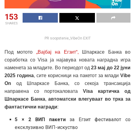
153
SHARES
PR soopstenie_VibeOn EXIT
Под мотото
„Вајбај на Егзит“,
Шпаркасе Банка во
соработка со Visa ја најавува новата наградна игра
наменета за младите. Во периодот од
23 мај до 22 јуни
2025 година
, сите корисници на пакетот за млади
Vibe
On
од Шпаркасе Банка, со секоја трансакција
направена со портокаловата
Visa картичка од
Шпаркасе Банка
,
автоматски влегуваат во трка за
фантастични награди
:
5 × 2 ВИП пакети
за Егзит фестивалот со
ексклузивно ВИП-искуство