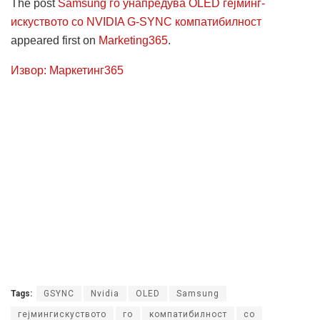
The post
Samsung го унапредува OLED гејминг-
искуството со NVIDIA G-SYNC компатибилност
appeared first on
Marketing365
.
Извор: Маркетинг365
Tags:
GSYNC
Nvidia
OLED
Samsung
гејмингискуството
го
компатибилност
со