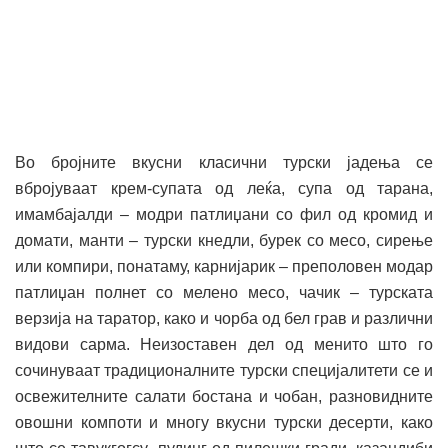
Во бројните вкусни класични турски јадења се
вбројуваат крем-супата од леќа, супа од тарана,
имамбајалди – модри патлиџани со фил од кромид и
домати, манти – турски кнедли, бурек со месо, сирење
или компири, понатаму, карнијарик – преполовен модар
патлиџан полнет со мелено месо, чачик – турската
верзија на таратор, како и чорба од бел грав и различни
видови сарма. Неизоставен дел од менито што го
сочинуваат традиционалните турски специјалитети се и
освежителните салати бостана и чобан, разновидните
овошни компоти и многу вкусни турски десерти, како