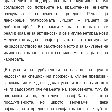
вработените и подобрување на продуктивноста. Во
согласност со потребите на вработените, нивните
очекувања и современите трендови, Реплек ја
лансираше платформата „РЕсет – РЕцепт за
добросостојба“. Во рамките на програмата се
реализираа низа активности и се имплементираа нови
модели кои дадоа значајни резултати во зголемување
на задоволството на работното место и зајакнување на
имиџот на компанијата како солидно место за развој на
кариерата.
„Во услови на турбуленции на пазарот на труд и
недостиг на специфични професии, клучен предизвик
за компаниите е да создадат услови кои, не само што
ќе ги задоволат очекувањата на вработените, туку ќе
овозможат и соодветен личен развој. За нас е важна
продуктивноста, но цврсто веруваме дека
најзначајната вредност на секоја компанија се луѓето.