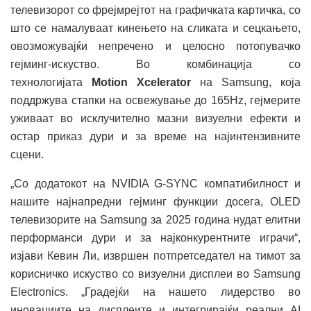
телевизорот со фрејмрејтот на графичката картичка, со
што се намалуваат кинењето на сликата и сецкањето,
овозможувајќи непречено и целосно потопувачко
гејминг-искуство. Во комбинација со
технологијата
Motion Xcelerator
на Samsung, која
поддржува стапки на освежување до 165Hz, гејмерите
уживаат во исклучително мазни визуелни ефекти и
остар приказ дури и за време на најинтензивните
сцени.
„Со додатокот на NVIDIA G-SYNC компатибилност и
нашите најнапредни гејминг функции досега, OLED
телевизорите на Samsung за 2025 година нудат елитни
перформанси дури и за најконкурентните играчи“,
изјави Кевин Ли, извршен потпретседател на тимот за
корисничко искуство со визуелни дисплеи во Samsung
Electronics. „Градејќи на нашето лидерство во
иновациите на дисплеите и интегрирајќи реални AI