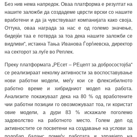
Без нив нема напредок. Оваа платформа е резултат на
нашите заложби да создадеме цврсти врски со нашите
вработени и да ја чувствуваат компанијата како своја.
Оттука, оваа награда за нас е од големо значење,
бидејќи таа е потврда за тоа дека нашите заложби се
видливи“, истакна Тања Иванова Ѓорѓиевска, директор
на секторот за луѓе во Реплек.
Преку платформата „РЕсет – РЕцепт за добросостојба“
се реализираат неколку активности за воспоставување
нови работни модели, меѓу кои се флексибилното
работно време и хибридниот модел на работа.
Анализите покажуваат дека на 80 % од вработените
чии работни позиции го овозможуваат тоа, ги користат
овие модели, а дури 83 % искажале поголемо
задоволство на работното место. Голем дел од
активностите се посветени на создавање на услови за
подобар баланс помеѓу работата и здравјето на