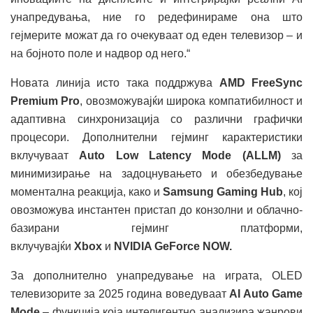
унапредувања, ние го редефинираме она што
гејмерите можат да го очекуваат од еден телевизор – и
на бојното поле и надвор од него.“
Новата линија исто така поддржува
AMD FreeSync
Premium Pro
, овозможувајќи широка компатибилност и
адаптивна синхронизација со различни графички
процесори. Дополнителни гејминг карактеристики
вклучуваат
Auto Low Latency
Mode (ALLM)
за
минимизирање на задоцнувањето и обезбедување
моментална реакција, како и
Samsung Gaming Hub
, кој
овозможува инстантен пристап до конзолни и облачно-
базирани гејминг платформи,
вклучувајќи
Xbox
и
NVIDIA GeForce NOW.
За дополнително унапредување на играта, OLED
телевизорите за 2025 година воведуваат
AI Auto Game
Mode
– функција која интелигентно анализира жанрови