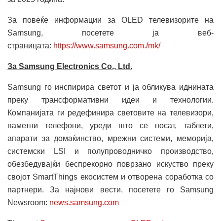
За повеќе информации за OLED телевизорите на
Samsung, посетете ја веб-
страницата:
https://www.samsung.com./mk/
За Samsung Electronics Co., Ltd.
Samsung го инспирира светот и ја обликува иднината
преку трансформативни идеи и технологии.
Компанијата ги редефинира световите на телевизори,
паметни телефони, уреди што се носат, таблети,
апарати за домаќинство, мрежни системи, меморија,
системски LSI и полупроводничко производство,
обезбедувајќи беспрекорно поврзано искуство преку
својот SmartThings екосистем и отворена соработка со
партнери. За најнови вести, посетете го Samsung
Newsroom:
news.samsung.com