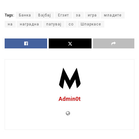
Tags:
Банка
Вајбај
Егзит
за
игра
младите
на
наградна
патувај
со
Шпаркасе
Admin0t