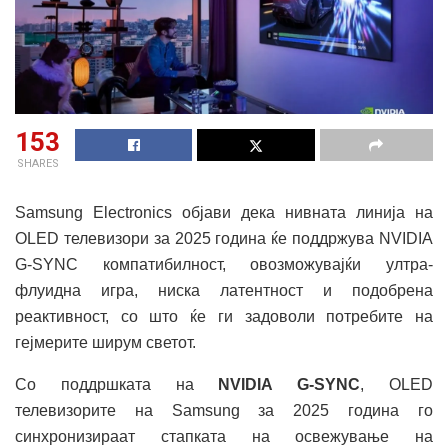
153
SHARES
Samsung Electronics објави дека нивната линија на
OLED телевизори за 2025 година ќе поддржува NVIDIA
G-SYNC компатибилност, овозможувајќи ултра-
флуидна игра, ниска латентност и подобрена
реактивност, со што ќе ги задоволи потребите на
гејмерите ширум светот.
Со поддршката на
NVIDIA G-SYNC
, OLED
телевизорите на Samsung за 2025 година го
синхронизираат стапката на освежување на