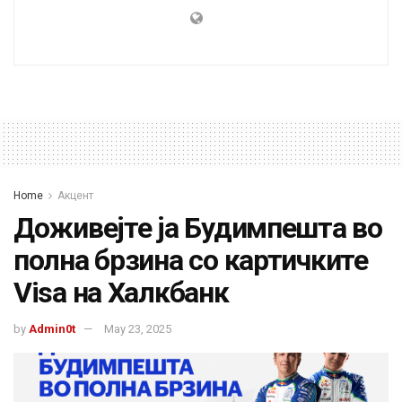
Home
Акцент
Доживејте ја Будимпешта во
полна брзина со картичките
Visa на Халкбанк
by
Admin0t
May 23, 2025