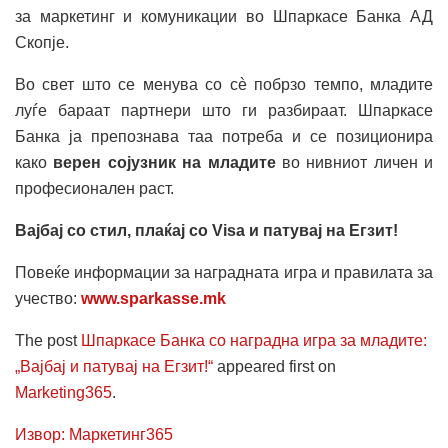
за маркетинг и комуникации во Шпаркасе Банка АД
Скопје.
Во свет што се менува со сè побрзо темпо, младите
луѓе бараат партнери што ги разбираат. Шпаркасе
Банка ја препознава таа потреба и се позиционира
како
верен сојузник на младите
во нивниот личен и
професионален раст.
Вајбај со стил, плаќај со Visa и патувај на Егзит!
Повеќе информации за наградната игра и правилата за
учество:
www.sparkasse.mk
The post
Шпаркасе Банка со наградна игра за младите:
„Вајбај и патувај на Егзит!“
appeared first on
Marketing365
.
Извор: Маркетинг365