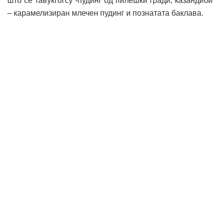
што се тавукгогсу -пудинг од пилешки гради, казандиби
– карамелизиран млечен пудинг и познатата баклава.