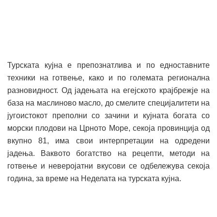
Турската кујна е препознатлива и по едноставните
техники на готвење, како и по големата регионална
разновидност. Од јадењата на егејското крајбрежје на
база на маслиново масло, до смелите специјалитети на
југоистокот преполни со зачини и кујната богата со
морски плодови на Црното Море, секоја провинција од
вкупно 81, има свои интерпретации на одредени
јадења. Ваквото богатство на рецепти, методи на
готвење и неверојатни вкусови се одбележува секоја
година, за време на Неделата на турската кујна.