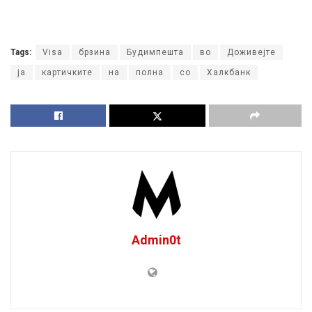
Tags:
Visa
брзина
Будимпешта
во
Доживејте
ја
картичките
на
полна
со
Халкбанк
Admin0t