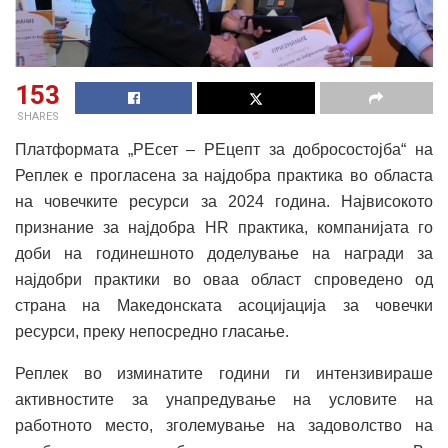
153
SHARES
Платформата „РЕсет – РЕцепт за добросостојба“ на
Реплек е прогласена за најдобра практика во областа
на човечките ресурси за 2024 година. Највисокото
признание за најдобра HR практика, компанијата го
доби на годинешното доделување на награди за
најдобри практики во оваа област спроведено од
страна на Македонската асоцијација за човечки
ресурси, преку непосредно гласање.
Реплек во изминатите години ги интензивираше
активностите за унапредување на условите на
работното место, зголемување на задоволство на