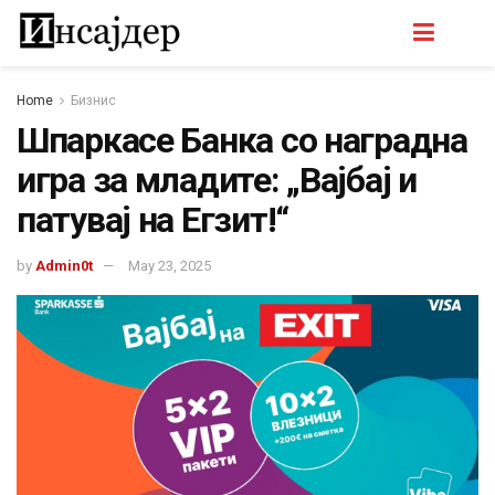
Home
Бизнис
Шпаркасе Банка со наградна
игра за младите: „Вајбај и
патувај на Егзит!“
by
Admin0t
May 23, 2025