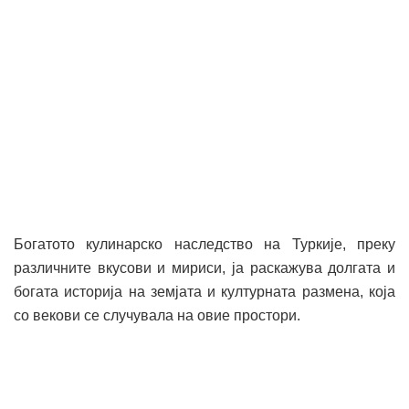
Богатото кулинарско наследство на Туркије, преку
различните вкусови и мириси, ја раскажува долгата и
богата историја на земјата и културната размена, која
со векови се случувала на овие простори.