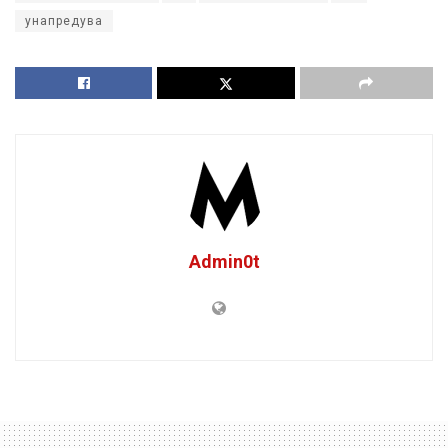
унапредува
Admin0t