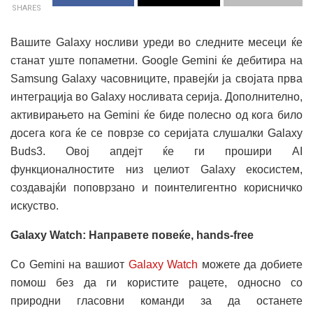
SHARES
Вашите Galaxy носливи уреди во следните месеци ќе
станат уште попаметни. Google Gemini ќе дебитира на
Samsung Galaxy часовниците, правејќи ја својата прва
интеграција во Galaxy носливата серија. Дополнително,
активирањето на Gemini ќе биде полесно од кога било
досега кога ќе се поврзе со серијата слушалки Galaxy
Buds3. Овој апдејт ќе ги прошири AI
функционалностите низ целиот Galaxy екосистем,
создавајќи поповрзано и поинтелигентно корисничко
искуство.
Galaxy Watch: Направете повеќе, hands-free
Со Gemini на вашиот
Galaxy Watch
можете да добиете
помош без да ги користите рацете, односно со
природни гласовни команди за да останете