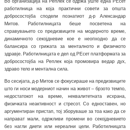
Во организација на Реплек се одржа уште една РЕсет
работилница на која практични совети за општа
добросостојба сподели познатиот д-р Александар
Митов. Работилницата беше посветена на
справувањето со предизвиците на модерното време,
динамичното секојдневие кое е неопходно да се
балансира со грижата за менталното и физичкото
здравје. Работилницата е дел од РЕсет платформата за
добросостојба на Реплек која промовира ведар дух,
здраво тело и ментална сила.
Во сесијата, д-р Митов се фокусираше на предизвиците
што ги носи модерниот начин на живот – брзото темпо,
недостатокот на време, неквалитетната исхрана,
физичката неактивност и стресот. Со едноставен, но
аргументиран пристап, тој зборуваше за тоа како да се
направат мали, одржливи промени во секојдневието
без нагли диети или нереални цели. Работилницата