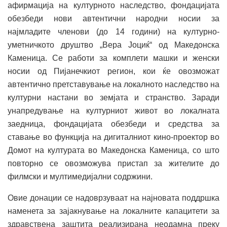
афирмација на културното наследство, фондацијата
обезбеди нови автентични народни носии за
најмладите членови (до 14 години) на културно-
уметничкото друштво „Вера Јоциќ“ од Македонска
Каменица. Се работи за комплети машки и женски
носии од Пијанечкиот регион, кои ќе овозможат
автентично претставување на локалното наследство на
културни настани во земјата и странство. Заради
унапредување на културниот живот во локалната
заедница, фондацијата обезбеди и средства за
ставање во функција на дигиталниот кино-проектор во
Домот на културата во Македонска Каменица, со што
повторно се овозможува пристап за жителите до
филмски и мултимедијални содржини.
Овие донации се надоврзуваат на најновата поддршка
наменета за зајакнување на локалните капацитети за
здравствена заштита реализирана неодамна преку