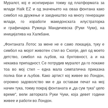
Муралот, кој е иснпириран токму од платформата за
млади Halk EZ и од значењето на оваа фонтана како
симбол на дружење и заедништво на многу генерации
млади, го изработи македонската илустраторка
и графичарка Ружица Мандичевска (Руки Чуки), на
иницијатива на Халкбанк.
„Фонтаната Лотос за мене не е само локација, туку е
симбол на мојот животен стил во Скопје, дел од моето
детство, симбол на љубов, на бунтовност, а и на
некаква припадност. Се потрудив муралот да го покаже
тоа во мој стил – една мала симпатична приказна
полна бои и љубов. Како артист кој живее во Лондон,
огромно задоволство ми е да оставам печат на мој
начин тука, токму покрај фонтаната и „да сум тука“ цело
време“, вели авторката Руки Чуки, која девет години
живее и работи во Лондон.