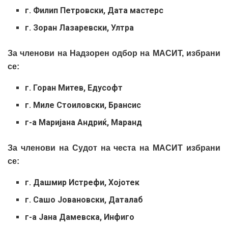
г. Филип Петровски, Дата мастерс
г. Зоран Лазаревски, Ултра
За членови на Надзорен одбор на МАСИТ, избрани
се:
г. Горан Митев, Едусофт
г. Миле Стоиловски, Брансис
г-а Маријана Андриќ, Маранд
За членови на Судот на честа на МАСИТ избрани
се:
г. Дашмир Истрефи, Хојотек
г. Сашо Јовановски, Даталаб
г-а Јана Дамевска, Инфиго