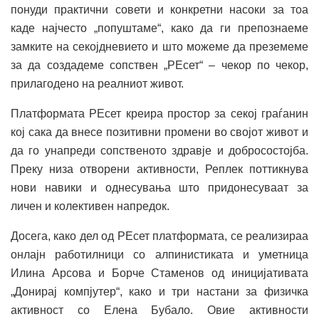
понуди практични совети и конкретни насоки за тоа
каде најчесто „попуштаме“, како да ги препознаеме
замките на секојдневието и што можеме да преземеме
за да создадеме сопствен „РЕсет“ – чекор по чекор,
прилагодено на реалниот живот.
Платформата РЕсет креира простор за секој граѓанин
кој сака да внесе позитивни промени во својот живот и
да го унапреди сопственото здравје и добросостојба.
Преку низа отворени активности, Реплек поттикнува
нови навики и однесувања што придонесуваат за
личен и колективен напредок.
Досега, како дел од РЕсет платформата, се реализираа
онлајн работилници со алпинистиката и уметница
Илина Арсова и Борче Стаменов од иницијативата
„Донирај компјутер“, како и три настани за физичка
активност со Елена Бубало. Овие активности