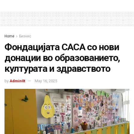
Home
Бизнис
Фондацијата САСА со нови
донации во образованието,
културата и здравството
by
Admin0t
May 16, 2025