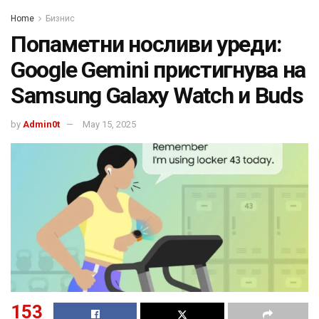
Home
Бизнис
Попаметни носливи уреди:
Google Gemini пристигнува на
Samsung Galaxy Watch и Buds
by
Admin0t
May 15, 2025
153