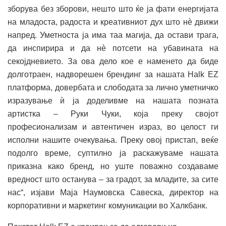
зборува без зборови, нешто што ќе ја фати енергијата
на младоста, радоста и креативниот дух што нè движи
напред. Уметноста ја има таа магија, да остави трага,
да инспирира и да нè потсети на убавината на
секојдневието. За ова дело кое е наменето да биде
долготраен, надворешен брендинг за нашата Halk ЕZ
платформа, довербата и слободата за лично уметничко
изразување ѝ ја доделивме на нашата позната
артистка – Руки Чуки, која преку својот
професионализам и автентичен израз, во целост ги
исполни нашите очекувања. Преку овој пристап, веќе
подолго време, суптилно ја раскажуваме нашата
приказна како бренд, но уште поважно создаваме
вредност што останува – за градот, за младите, за сите
нас“, изјави Маја Наумовска Савеска, директор на
корпоративни и маркетинг комуникации во Халкбанк.