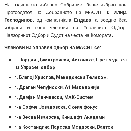
На годишното изборно Собрание, беше избран нов
Претседател на Собранието на МАСИТ,
г.
Илија
Господинов,
од компанијата
Ендава
, а воедно беа
избрани и нови членови на Управниот Одбор,
Надзорниот Одбор и Судот на честа на Комората.
Членови на Управен одбор на МАСИТ се:
г. Јордан Димитровски, Аитоникс
, Претседател
на Управен одбор
г. Благој Христов, Македонски Телеком
,
г. Драган Чепујноски, А1 Македонија
г. Дамјан Манчевски, МАК-Систем
г-а Софче Јовановска, Скеил фокус
г-а Весна Иваноска, Киншифт Академи
г-а Костандина Пареска Медарски, Валтек