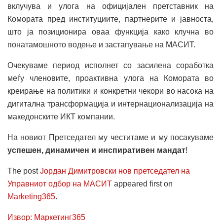
вклучува и улога на официјален претставник на
Комората пред институциите, партнерите и јавноста,
што ја позиционира оваа функција како клучна во
понатамошното водење и застапување на МАСИТ.
Очекуваме период исполнет со засилена соработка
меѓу членовите, проактивна улога на Комората во
креирање на политики и конкретни чекори во насока на
дигитална трансформација и интернационализација на
македонските ИКТ компании.
На новиот Претседател му честитаме и му посакуваме
успешен, динамичен и инспиративен мандат
!
The post
Јордан Димитровски нов претседател на
Управниот одбор на МАСИТ
appeared first on
Marketing365
.
Извор: Маркетинг365