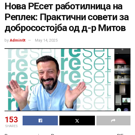
Нова РЕсет работилница на
Реплек: Практични совети за
добросостојба од д-р Митов
by
Admin0t
May 14, 2025
153
SHARES