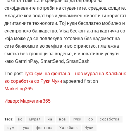
Пакетот Halk EZ е креиран за да одговори на
секојдневните потреби на студентите, средношколците,
младите кои водат брз и динамичен живот и ги користат
дигиталните технологии. Тој нуди бесплатно мобилно и
електронско банкарство, Visa бесконтактна картичка со
која може да се повлекува готовина без надомест на
сите банкомати во земјата и во странство, платежна
сметка без трошоци за водење, и иновативни услуги
како GarminPay, SmartSend, SmartCash.
The post
Тука сум, на фонтана – нов мурал на Халкбанк
во соработка со Руки Чуки
appeared first on
Marketing365
.
Извор: Маркетинг365
Tags:
во
мурал
на
нов
Руки
со
соработка
сум
тука
фонтана
Халкбанк
Чуки