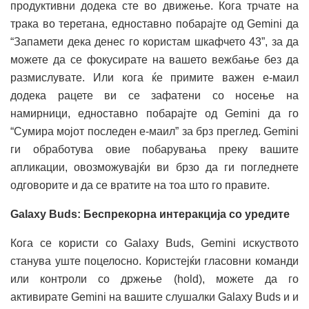
продуктивни додека сте во движење. Кога трчате на
трака во теретана, едноставно побарајте од Gemini да
“Запамети дека денес го користам шкафчето 43”, за да
можете да се фокусирате на вашето вежбање без да
размислувате. Или кога ќе примите важен е-маил
додека рацете ви се зафатени со носење на
намирници, едноставно побарајте од Gemini да го
“Сумира мојот последен е-маил” за брз преглед. Gemini
ги обработува овие побарувања преку вашите
апликации, овозможувајќи ви брзо да ги погледнете
одговорите и да се вратите на тоа што го правите.
Galaxy Buds: Беспрекорна интеракција со уредите
Кога се користи со Galaxy Buds, Gemini искуството
станува уште поцелосно. Користејќи гласовни команди
или контроли со држење (hold), можете да го
активирате Gemini на вашите слушалки Galaxy Buds и и