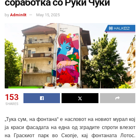
соработка со Руки Чуки
by
Admin0t
May 15, 2025
153
SHARES
„Тука сум, на фонтана“ е насловот на новиот мурал кој
ја краси фасадата на една од зградите спроти влезот
на Граскиот парк во Скопје, кај фонтаната Лотос.