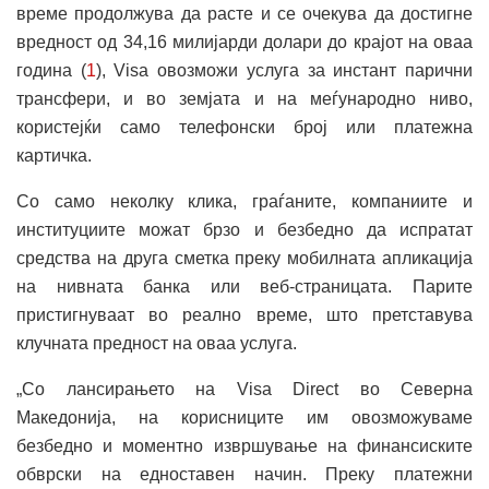
време продолжува да расте и се очекува да достигне
вредност од 34,16 милијарди долари до крајот на оваа
година (
1
), Visa овозможи услуга за инстант парични
трансфери, и во земјата и на меѓународно ниво,
користејќи само телефонски број или платежна
картичка.
Со само неколку клика, граѓаните, компаниите и
институциите можат брзо и безбедно да испратат
средства на друга сметка преку мобилната апликација
на нивната банка или веб-страницата. Парите
пристигнуваат во реално време, што претставува
клучната предност на оваа услуга.
„Со лансирањето на Visa Direct во Северна
Македонија, на корисниците им овозможуваме
безбедно и моментно извршување на финансиските
обврски на едноставен начин. Преку платежни