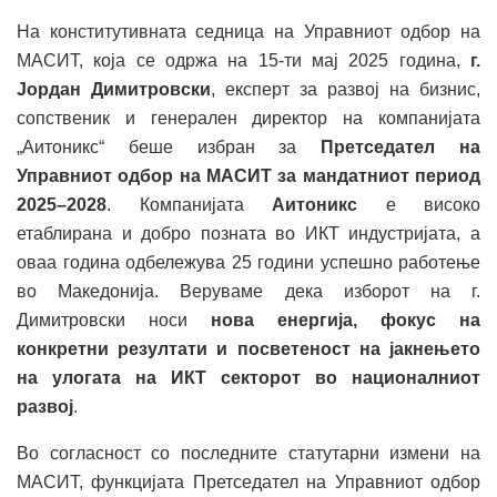
На конститутивната седница на Управниот одбор на
МАСИТ, која се одржа на 15-ти мај 2025 година,
г.
Јордан Димитровски
, експерт за развој на бизнис,
сопственик и генерален директор на компанијата
„Аитоникс“ беше избран за
Претседател на
Управниот одбор на МАСИТ за мандатниот период
2025–2028
. Компанијата
Аитоникс
е високо
етаблирана и добро позната во ИКТ индустријата, а
оваа година одбележува 25 години успешно работење
во Македонија. Веруваме дека изборот на г.
Димитровски носи
нова енергија, фокус на
конкретни резултати и посветеност на јакнењето
на улогата на ИКТ секторот во националниот
развој
.
Во согласност со последните статутарни измени на
МАСИТ, функцијата Претседател на Управниот одбор