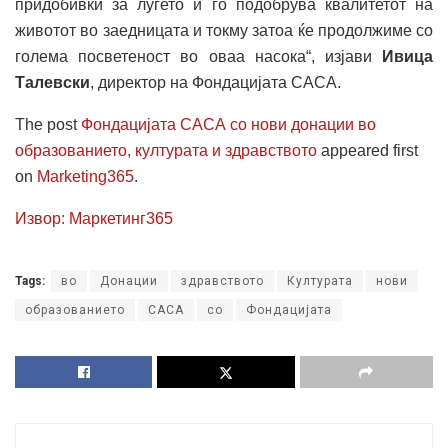
придобивки за луѓето и го подобрува квалитетот на
животот во заедницата и токму затоа ќе продолжиме со
голема посветеност во оваа насока“, изјави
Ивица
Талевски
, директор на Фондацијата САСА.
The post
Фондацијата САСА со нови донации во
образованието, културата и здравството
appeared first
on
Marketing365
.
Извор: Маркетинг365
Tags:
во
Донации
здравството
Културата
нови
образованието
САСА
со
Фондацијата