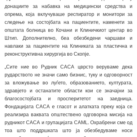
донациите за набавка на медицински средства и
опрема, која вклучуваше респиратор и монитори за
следење на состојбата на пациентите, наменети за
општата болница во Кочани и Клиничкиот центар во
Штип. Дополнително, беа обезбедени чаршави и
навлаки за пациентите на Клиниката за пластична и
реконструктивна хирургија во Скопје.
„Сите ние во Рудник САСА цврсто веруваме дека
рударството не значи само бизнис, туку и одговорност
за вложување во луѓето, образованието, културата,
здравјето и останатите области кои се значајни за
благосостојбата и просперитетот на заедница.
Фондацијата САСА е гласот и алатката преку која се
реализира ваквата општествено одговорна мисија на
рудникот САСА и групацијата CAML. Охрабрени сме од
тоа што поддршката што ја обезбедуваме носи