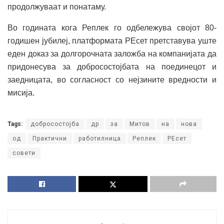
продолжуваат и понатаму.
Во годината кога Реплек го одбележува својот 80-
годишен јубилеј, платформата РЕсет претставува уште
еден доказ за долгорочната заложба на компанијата да
придонесува за добросостојбата на поединецот и
заедницата, во согласност со нејзините вредности и
мисија.
Tags:
добросостојба
др
за
Митов
на
нова
од
Практични
работилница
Реплек
РЕсет
совети