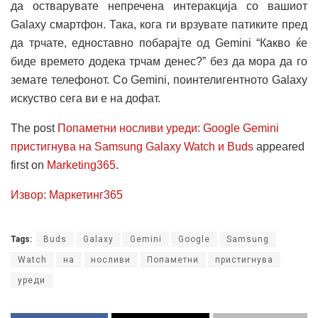
да остварувате непречена интеракција со вашиот
Galaxy смартфон. Така, кога ги врзувате патиките пред
да трчате, едноставно побарајте од Gemini “Какво ќе
биде времето додека трчам денес?” без да мора да го
земате телефонот. Со Gemini, поинтелигентното Galaxy
искуство сега ви е на дофат.
The post
Попаметни носливи уреди: Google Gemini
пристигнува на Samsung Galaxy Watch и Buds
appeared
first on
Marketing365
.
Извор: Маркетинг365
Tags:
Buds
Galaxy
Gemini
Google
Samsung
Watch
на
носливи
Попаметни
пристигнува
уреди