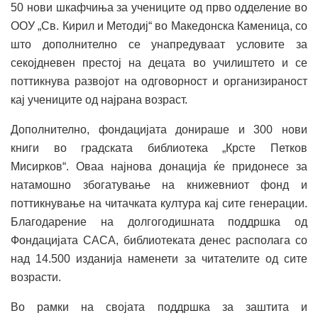
50 нови шкафчиња за учениците од прво одделение во
ООУ „Св. Кирил и Методиј“ во Македонска Каменица, со
што дополнително се унапредуваат условите за
секојдневен престој на децата во училиштето и се
поттикнува развојот на одговорност и организираност
кај учениците од најрана возраст.
Дополнително, фондацијата донираше и 300 нови
книги во градската библиотека „Крсте Петков
Мисирков“. Оваа најнова донација ќе придонесе за
натамошно збогатување на книжевниот фонд и
поттикнување на читачката култура кај сите генерации.
Благодарение на долгогодишната поддршка од
Фондацијата САСА, библиотеката денес располага со
над 14.500 изданија наменети за читателите од сите
возрасти.
Во рамки на својата поддршка за заштита и