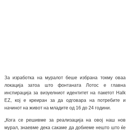
За изработка на муралот беше избрана токму оваа
локација затоа што фонтаната Лотос е главна
инспирација за визуелниот идентитет на пакетот Halk
EZ, кој е креиран за да одговара на потребите и
начинот на живот на младите од 16 до 24 години.
„Кога се решивме за реализација на овој наш нов
мурал, знаевме дека сакаме да добиеме нешто што ќе