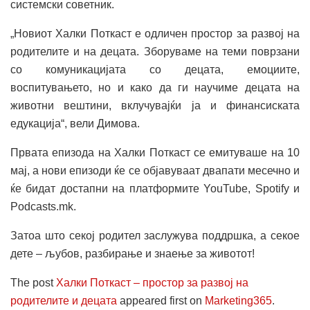
системски советник.
„Новиот Халки Поткаст е одличен простор за развој на
родителите и на децата. Зборуваме на теми поврзани
со комуникацијата со децата, емоциите,
воспитувањето, но и како да ги научиме децата на
животни вештини, вклучувајќи ја и финансиската
едукација“, вели Димова.
Првата епизода на Халки Поткаст се емитуваше на 10
мај, а нови епизоди ќе се објавуваат двапати месечно и
ќе бидат достапни на платформите YouTube, Spotify и
Podcasts.mk.
Затоа што секој родител заслужува поддршка, а секое
дете – љубов, разбирање и знаење за животот!
The post
Халки Поткаст – простор за развој на
родителите и децата
appeared first on
Marketing365
.