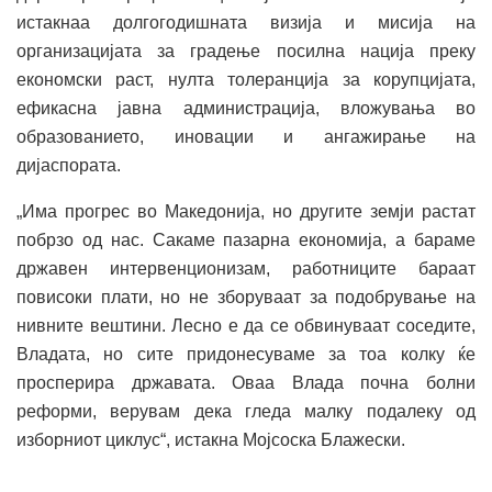
истакнаа долгогодишната визија и мисија на
организацијата за градење посилна нација преку
економски раст, нулта толеранција за корупцијата,
ефикасна јавна администрација, вложувања во
образованието, иновации и ангажирање на
дијаспората.
„Има прогрес во Македонија, но другите земји растат
побрзо од нас. Сакаме пазарна економија, а бараме
државен интервенционизам, работниците бараат
повисоки плати, но не зборуваат за подобрување на
нивните вештини. Лесно е да се обвинуваат соседите,
Владата, но сите придонесуваме за тоа колку ќе
просперира државата. Оваа Влада почна болни
реформи, верувам дека гледа малку подалеку од
изборниот циклус“, истакна Мојсоска Блажески.