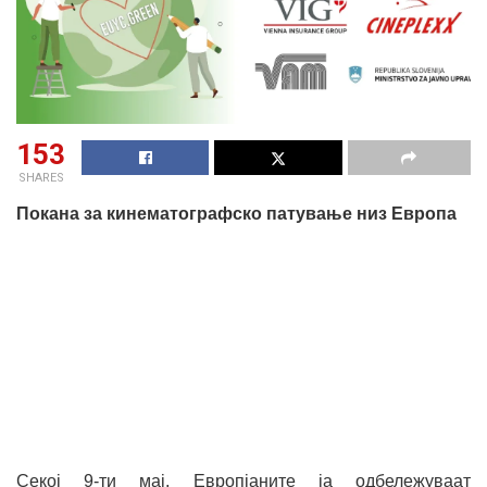
153
SHARES
Покана за кинематографско патување низ Европа
Секој 9-ти мај, Европјаните ја одбележуваат