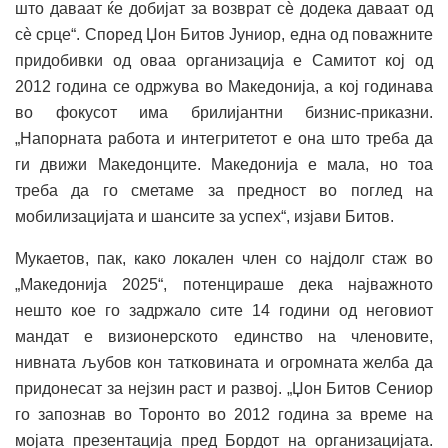
што даваат ќе добијат за возврат сѐ додека даваат од
сè срце“. Според Џон Битов Јуниор, една од поважните
придобивки од оваа организација е Самитот кој од
2012 година се одржува во Македонија, а кој годинава
во фокусот има брилијантни бизнис-приказни.
„Напорната работа и интегритетот е она што треба да
ги движи Македонците. Македонија е мала, но тоа
треба да го сметаме за предност во поглед на
мобилизацијата и шансите за успех“, изјави Битов.
Мукаетов, пак, како локален член со најдолг стаж во
„Македонија 2025“, потенцираше дека најважното
нешто кое го задржало сите 14 години од неговиот
мандат е визионерското единство на членовите,
нивната љубов кон татковината и огромната желба да
придонесат за нејзин раст и развој. „Џон Битов Сениор
го запознав во Торонто во 2012 година за време на
мојата презентација пред Бордот на организацијата.