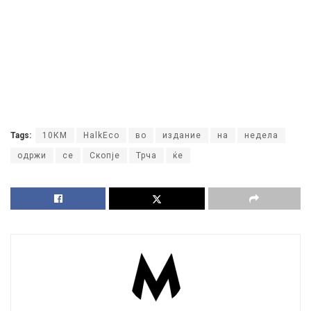
Tags:
10КМ
HalkEco
во
издание
на
недела
одржи
се
Скопје
Трча
ќе