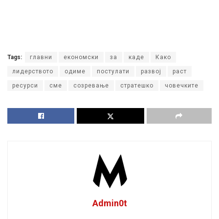
Tags:
главни
економски
за
каде
Како
лидерството
одиме
постулати
развој
раст
ресурси
сме
созревање
стратешко
човечките
Admin0t