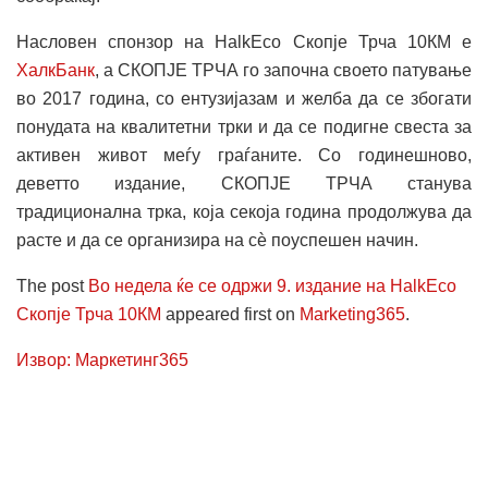
Насловен спонзор на HalkEco Скопје Трча 10КМ
e
ХалкБанк
, а СКОПЈЕ ТРЧА го започна своето патување
во 2017 година, со ентузијазам и желба да се збогати
понудата на квалитетни трки и да се подигне свеста за
активен живот меѓу граѓаните. Со годинешново,
деветто издание, СКОПЈЕ ТРЧА станува
традиционална трка, која секоја година продолжува да
расте и да се организира на сѐ поуспешен начин.
The post
Во недела ќе се одржи 9. издание на HalkEco
Скопје Трча 10КМ
appeared first on
Marketing365
.
Извор: Маркетинг365