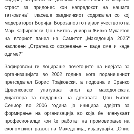
страст за придонес кон напредокот на нашата
татковина“, гласеше заедничкиот содржател со кој
модераторот Боријан Борозанов го најави учеството на
Мајк Зафировски, Џон Битов Јуниор и Живко Мукаетов
на вториот панел на Самитот „Македонија 2025“
насловен „Стратешко созревање – каде сме и каде
одиме?“
Зафировски ги лоцираше почетоците на идејата за
организацијата во 2002 година, кога поранешниот
претседател Борис Трајковски, а подоцна и Бранко
Црвенковски упатуваат апел до македонската
дијаспора за поддршка на државата. Џон Битов
Сениор во 2006 година ја иницира идејата за
формирање на организација во која ќе членуваат
професионалци кои ќе работат на промовирање на
економскиот развој на Македонија, изјавувајќи: „Оние