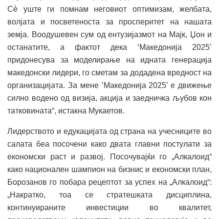
Сè уште ги помнам неговиот оптимизам, желбата,
волјата и посветеноста за просперитет на нашата
земја. Воодушевен сум од ентузијазмот на Мајк, Џон и
останатите, а фактот дека ‘Македонија 2025’
придонесува за моделирање на идната генерација
македонски лидери, го сметам за додадена вредност на
организацијата. За мене ’Македонија 2025’ е движење
силно водено од визија, акција и заедничка љубов кон
татковината“, истакна Мукаетов.
Лидерството и едукацијата oд страна на учесниците во
салата беа посочени како двата главни постулати за
економски раст и развој. Посочувајќи го „Алкалоид“
како национален шампион на бизнис и економски план,
Борозанов го побара рецептот за успех на „Алкалоид“:
„Накратко, тоа се стратешката дисциплина,
континуираните инвестиции во квалитет,