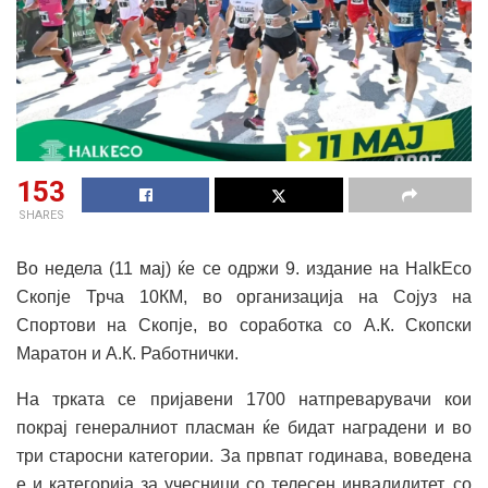
153
SHARES
Во недела (11 мај) ќе се одржи 9. издание на HalkEco
Скопје Трча 10КМ, во организација на Сојуз на
Спортови на Скопје, во соработка со А.К. Скопски
Маратон и А.К. Работнички.
На трката се пријавени 1700 натпреварувачи кои
покрај генералниот пласман ќе бидат наградени и во
три старосни категории. За првпат годинава, воведена
е и категорија за учесници со телесен инвалидитет, со