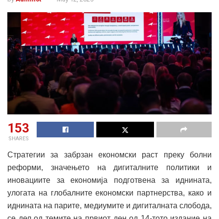
153
SHARES
Стратегии за забрзан економски раст преку болни
реформи, значењето на дигиталните политики и
иновациите за економија подготвена за иднината,
улогата на глобалните економски партнерства, како и
иднината на парите, медиумите и дигиталната слобода,
се дел од темите на првиот ден од 14-тото издание на