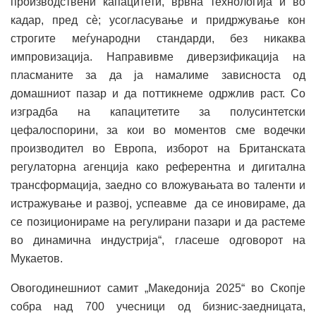
производствени капацитети, врвна технологија и во
кадар, пред сè; усогласување и придржување кон
строгите меѓународни стандарди, без никаква
импровизација. Направивме диверзификација на
пласманите за да ја намалиме зависноста од
домашниот пазар и да поттикнеме одржлив раст. Со
изградба на капацитетите за полусинтетски
цефалоспорини, за кои во моментов сме водечки
производител во Европа, изборот на Британската
регулаторна агенција како референтна и дигитална
трансформација, заедно со вложувањата во таленти и
истражување и развој, успеавме да се иновираме, да
се позиционираме на регулирани пазари и да растеме
во динамична индустрија“, гласеше одговорот на
Мукаетов.
Овогодинешниот самит „Македонија 2025“ во Скопје
собра над 700 учесници од бизнис-заедницата,