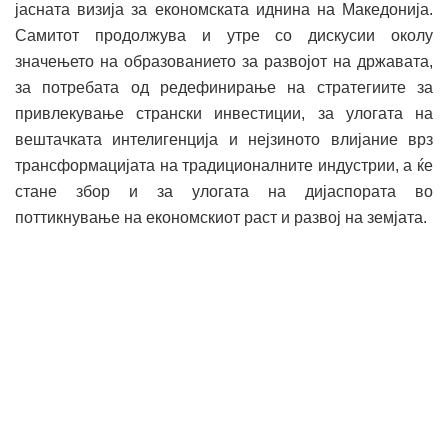
јасната визија за економската иднина на Македонија.
Самитот продолжува и утре со дискусии околу
значењето на образованието за развојот на државата,
за потребата од редефинирање на стратегиите за
привлекување странски инвестиции, за улогата на
вештачката интелигенција и нејзиното влијание врз
трансформацијата на традиционалните индустрии, а ќе
стане збор и за улогата на дијаспората во
поттикнување на економскиот раст и развој на земјата.