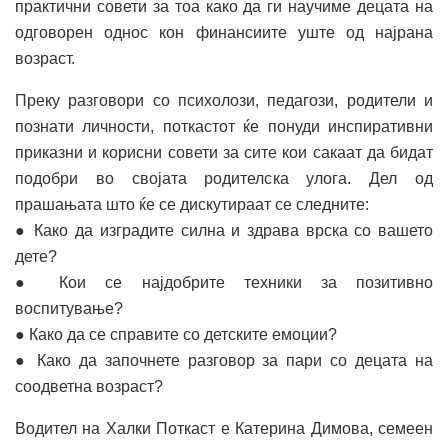
практични совети за тоа како да ги научиме децата на
одговорен однос кон финансиите уште од најрана
возраст.
Преку разговори со психолози, педагози, родители и
познати личности, поткастот ќе понуди инспиративни
приказни и корисни совети за сите кои сакаат да бидат
подобри во својата родителска улога. Дел од
прашањата што ќе се дискутираат се следните:
● Како да изградите силна и здрава врска со вашето
дете?
● Кои се најдобрите техники за позитивно
воспитување?
● Како да се справите со детските емоции?
● Како да започнете разговор за пари со децата на
соодветна возраст?
Водител на Халки Поткаст е Катерина Димова, семеен