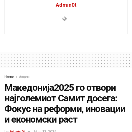
Admin0t
Home
Акцент
Македонија2025 го отвори
најголемиот Самит досега:
Фокус на реформи, иновации
и економски раст
by
Admin0t
May 12, 2025