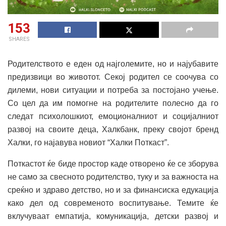
153
SHARES
Родителството е еден од најголемите, но и најубавите
предизвици во животот. Секој родител се соочува со
дилеми, нови ситуации и потреба за постојано учење.
Со цел да им помогне на родителите полесно да го
следат психолошкиот, емоционалниот и социјалниот
развој на своите деца, Халкбанк, преку својот бренд
Халки, го најавува новиот “Халки Поткаст”.
Поткастот ќе биде простор каде отворено ќе се зборува
не само за свесното родителство, туку и за важноста на
среќно и здраво детство, но и за финансиска едукација
како дел од современото воспитување. Темите ќе
вклучуваат емпатија, комуникација, детски развој и