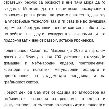
стратешки ресурс за развојот и ние така мора да го
гледаме. Можеме да го постигнеме посакуваниот
економски раст и развој на целото општество, доколку
ја употребиме технологијата и ги ставиме во функција
огромниот број домашни таленти кои сега работат за
потребите на други конкурентни економии и го
поддржуваат нивниот развој“, истакна Кроневски.
Годинешниот Самит на Македонија 2025 е најголем
досега и обединува над 700 учесници, вклучувајќи
домашни и меѓународни лидери, претприемачи,
креатори на политики, меѓународни експерти и
претставници на академската заедница и на
граѓанскиот сектор.
Првиот ден од Самитот се одвива во атмосфера на
амбициозни разговори за реформи, отчетност и
конкурентност – втемелени во заедничките вредности и