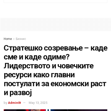
Home
Бизнис
Стратешко созревање – каде
сме и каде одиме?
Лидерството и човечките
ресурси како главни
постулати за економски раст
и развој
by
Admin0t
May 13, 2025