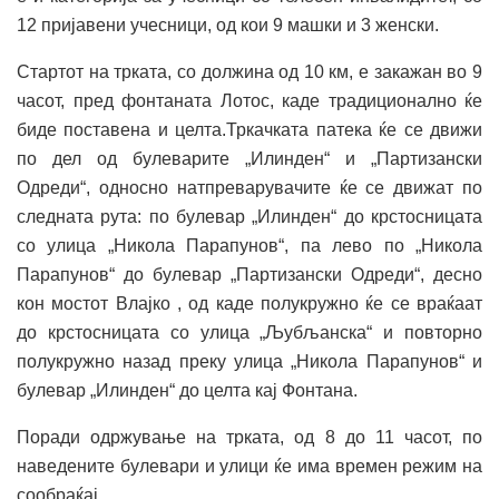
12 пријавени учесници, од кои 9 машки и 3 женски.
Стартот на трката, со должина од 10 км, е закажан во 9
часот, пред фонтаната Лотос, каде традиционално ќе
биде поставена и целта.Тркачката патека ќе се движи
по дел од булеварите „Илинден“ и „Партизански
Одреди“, односно натпреварувачите ќе се движат по
следната рута: по булевар „Илинден“ до крстосницата
со улица „Никола Парапунов“, па лево по „Никола
Парапунов“ до булевар „Партизански Одреди“, десно
кон мостот Влајко , од каде полукружно ќе се враќаат
до крстосницата со улица „Љубљанска“ и повторно
полукружно назад преку улица „Никола Парапунов“ и
булевар „Илинден“ до целта кај Фонтана.
Поради одржување на трката, од 8 до 11 часот, по
наведените булевари и улици ќе има времен режим на
сообраќај.