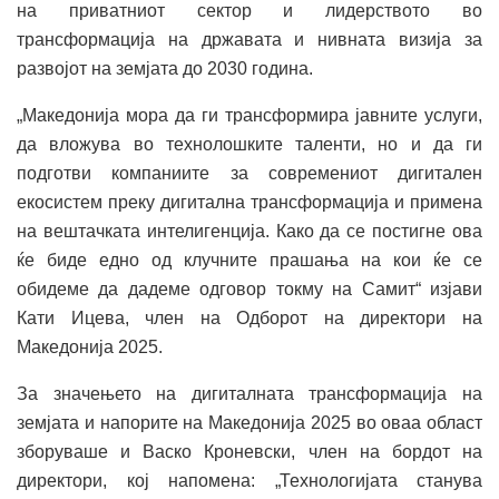
на приватниот сектор и лидерството во
трансформација на државата и нивната визија за
развојот на земјата до 2030 година.
„Македонија мора да ги трансформира јавните услуги,
да вложува во технолошките таленти, но и да ги
подготви компаниите за современиот дигитален
екосистем преку дигитална трансформација и примена
на вештачката интелигенција. Како да се постигне ова
ќе биде едно од клучните прашања на кои ќе се
обидеме да дадеме одговор токму на Самит“ изјави
Кати Ицева, член на Одборот на директори на
Македонија 2025.
За значењето на дигиталната трансформација на
земјата и напорите на Македонија 2025 во оваа област
зборуваше и Васко Кроневски, член на бордот на
директори, кој напомена: „Технологијата станува