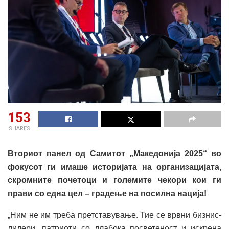
153
SHARES
Вториот панел од Самитот „Македонија 2025“ во
фокусот ги имаше историјата на организацијата,
скромните почетоци и големите чекори кои ги
прави со една цел – градење на посилна нација!
„Ним не им треба претставување. Тие се врвни бизнис-
лидери, патриоти со длабока посветеност и искрена