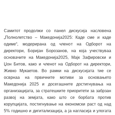
Самитот продолжи со панел дискусија насловена
„Полнолетство – Македонија2025: Каде сме и каде
одиме“, модерирана од членот на Одборот на
директори, Боријан Борозанов, на која учествуваа
основачите на Македонија2025, Мајк Зафировски и
Џон Битов, како и членот на Одборот на директори,
Живко Мукаетов. Во рамки на дискусијата тие се
осврнаа на првичните мотиви за основањето
Македонија 2025 и досегашните достигнувања на
организацијата, за стратешките приоритети за забрзан
развој на земјата, како што се борбата против
корупцијата, постигнување на економски раст од над
5% годишно и дигитализација, а ја нагласија и улогата