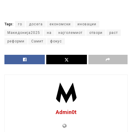
Tags:
го
досега
економски
иновации
Македонија2025
на
најголемиот
отвори
раст
реформи
Самит
фокус
Admin0t