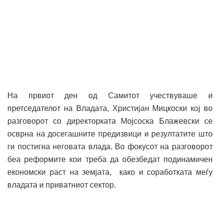
На првиот ден од Самитот учествуваше и
претседателот на Владата, Христијан Мицкоски кој во
разговорот со директорката Мојсоска Блажевски се
осврна на досегашните предизвици и резултатите што
ги постигна неговата влада. Во фокусот на разговорот
беа реформите кои треба да обезбедат подинамичен
економски раст на земјата, како и соработката меѓу
владата и приватниот сектор.