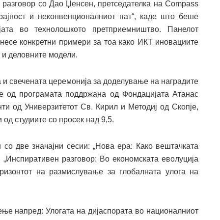
разговор со Дао Џенсен, претседателка на Compass
рајност и неконвенционалниот пат“, каде што беше
ијата во технолошкото претприемништво. Панелот
онесе конкретни примери за тоа како ИКТ иновациите
 и деловните модели.
а и свечената церемонија за доделување на наградите
те од програмата поддржана од Фондацијата Атанас
ти од Универзитетот Св. Кирил и Методиј од Скопје,
 од студиите со просек над 9,5.
со две значајни сесии: „Нова ера: Како вештачката
и „Инспиративен разговор: Во економската еволуција
оризонтот на размислување за глобалната улога на
ење напред: Улогата на дијаспората во националниот