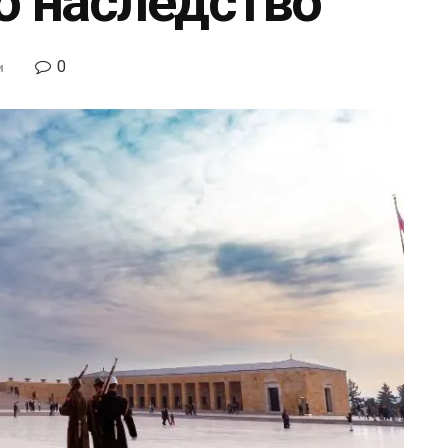
о наследство
0
и