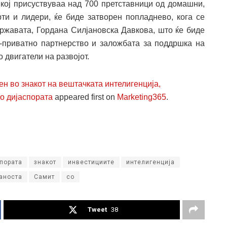
 кој присуствуваа над 700 претставници од домашни,
рти и лидери, ќе биде затворен попладнево, кога се
државата, Гордана Силјановска Давкова, што ќе биде
-приватно партнерство и заложбата за поддршка на
 двигатели на развојот.
н во знакот на вештачката интелигенција,
о дијаспората
appeared first on
Marketing365
.
пората
знакот
инвестициите
интелигенција
аноста
Самит
со
Tweet
38