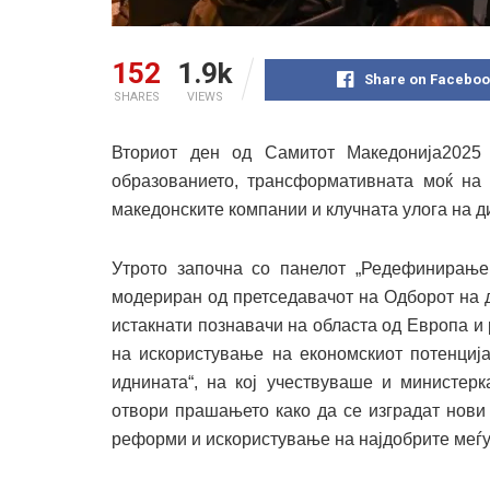
152
1.9k
Share on Faceboo
SHARES
VIEWS
Вториот ден од Самитот Македонија2025
образованието, трансформативната моќ на 
македонските компании и клучната улога на д
Утрото започна со панелот „Редефинирање 
модериран од претседавачот на Одборот на 
истакнати познавачи на областа од Европа и
на искористување на економскиот потенциј
иднината“, на кој учествуваше и министерк
отвори прашањето како да се изградат нови
реформи и искористување на најдобрите меѓу