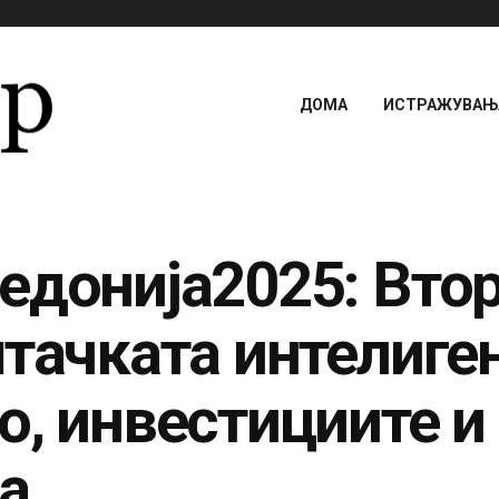
ДОМА
ИСТРАЖУВАЊА
едонија2025: Втор
тачката интелиген
о, инвестициите и
а