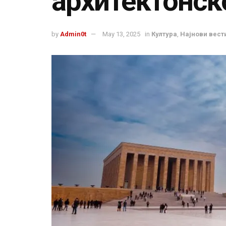
архитектонск
by
Admin0t
May 13, 2025
in
Култура
,
Најнови вест