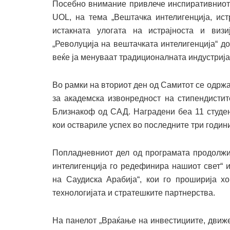
Посебно внимание привлече инспиративниот 
UOL, на тема „Вештачка интелигенција, ист
истакната улогата на истрајноста и виз
„Револуција на вештачката интелигенција“ д
веќе ја менуваат традиционалната индустрија
Во рамки на вториот ден од Самитот се одрж
за академска извонредност на стипендисти
Близнакоф од САД. Наградени беа 11 студен
кои оствариле успех во последните три години
Попладневниот дел од програмата продолжи 
интелигенција го редефинира нашиот свет“ 
на Саудиска Арабија“, кои го проширија х
технологијата и стратешките партнерства.
На панелот „Враќање на инвестициите, движ