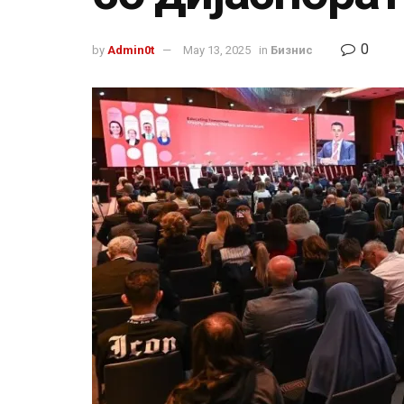
0
by
Admin0t
May 13, 2025
in
Бизнис