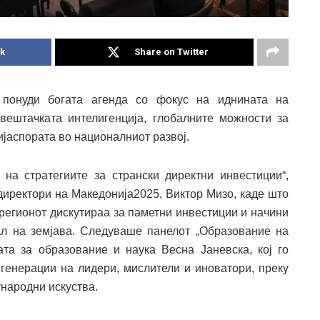
k
Share on Twitter
 понуди богата агенда со фокус на иднината на
вештачката интелигенција, глобалните можности за
ијаспората во националниот развој.
на стратегиите за странски директни инвестиции“,
директори на Македонија2025, Виктор Мизо, каде што
 регионот дискутираа за паметни инвестиции и начини
ал на земјава. Следуваше панелот „Образование на
ата за образование и наука Весна Јаневска, кој го
 генерации на лидери, мислители и иноватори, преку
народни искуства.