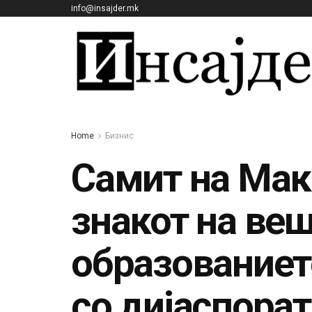
info@insajder.mk
Home
Бизнис
Самит на Мак
знакот на веш
образованиет
со дијаспорат