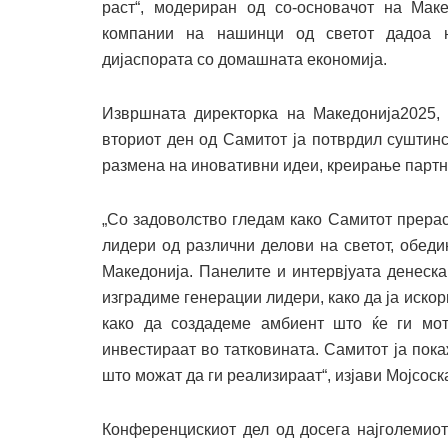
раст“, модериран од со-основачот на Мак
компании на нашинци од светот дадоа н
дијаспората со домашната економија.
Извршната директорка на Македонија2025, 
вториот ден од Самитот ја потврдил суштинс
размена на иновативни идеи, креирање партн
„Со задоволство гледам како Самитот прерас
лидери од различни делови на светот, обеди
Македонија. Панелите и интервјуата денеска
изградиме генерации лидери, како да ја иско
како да создадеме амбиент што ќе ги мот
инвестираат во татковината. Самитот ја пока
што можат да ги реализираат“, изјави Мојсос
Конференцискиот дел од досега најголемиот