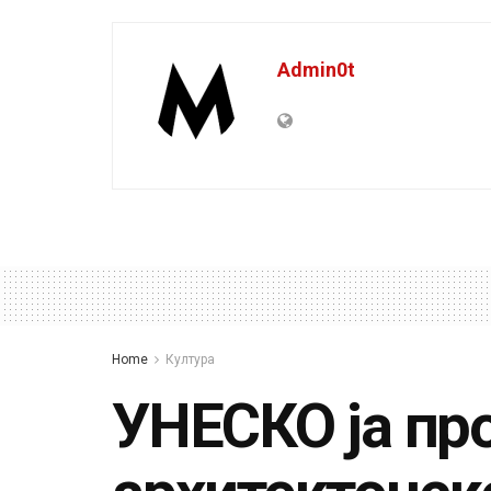
Admin0t
Home
Култура
УНЕСКО ја пр