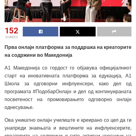
152
SHARES
Прва онлајн платформа за поддршка на креаторите
на содржини во Македонија
А1 Македонија со гордост го објавува официјалниот
старт на иновативната платформа за едукација, А1
Школа за одговорни инфлуенсери, како дел од
програмата #ПодобарОнлајн и дел од континуираната
посветеност на промовирањето одговорно онлајн
однесување.
Ова уникатно онлајн училиште е креирано со цел да ги
унапреди знаењата и вештините на инфлуенсерите,
креаторите на содржини и сите активни учесници на