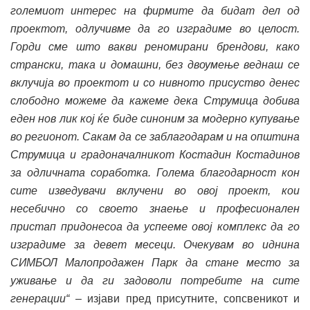
големиот интерес на фирмите да бидат дел од
проектот, одлучивме да го изградиме во целост.
Горди сме што вакви реномирани брендови, како
странски
, така и домашни, без двоумење веднаш се
вклучија во проектот и со нивното присуство денес
слободно можеме да кажеме дека Струмица добива
еден нов лик кој ќе биде синоним за модерно купување
во регионот.
Сакам да се заблагодарам и на
општина
Струмица и градоначалникот Коста
дин Костадинов
за одличната соработка. Голема благодарност кон
сите изведувачи
вклучени во овој проект, кои
несебично со своето знаење и професионален
пристап придонесоа да успееме овој комплекс да го
изградиме за девет месеци.
Очекувам во иднина
СИМБОЛ Малопродажен Парк да стане место за
уживање и да ги задоволи потребите на сите
генерации“ –
изјави пред присутните, сопсвеникот и