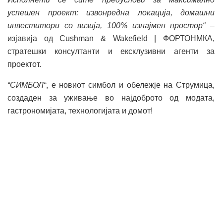
успешен проект: извонредна локација, домашни
инвеститори со визија, 100% изнајмен простор“ –
изјавија од Cushman & Wakefield | ФОРТОНМКА,
стратешки консултанти и ексклузивни агенти за
проектот.
“С
ИМБОЛ“
, е новиот симбол и обележје на Струмица,
создаден за уживање во најдоброто од модата,
гастрономијата, технологијата и домот!