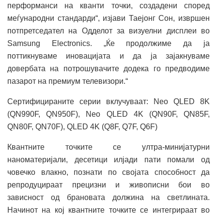
перформанси на кванти точки, создадени според
меѓународни стандарди“, изјави Таејонг Сон, извршен
потпретседател на Одделот за визуелни дисплеи во
Samsung Electronics. „Ќе продолжиме да ја
поттикнуваме иновацијата и да ја зајакнуваме
довербата на потрошувачите додека го предводиме
пазарот на премиум телевизори.“
Сертифицираните серии вклучуваат: Neo QLED 8K
(QN990F, QN950F), Neo QLED 4K (QN90F, QN85F,
QN80F, QN70F), QLED 4K (Q8F, Q7F, Q6F)
Квантните точките се ултра-минијатурни
наноматеријали, десетици илјади пати помали од
човечко влакно, познати по својата способност да
репродуцираат прецизни и живописни бои во
зависност од брановата должина на светлината.
Начинот на кој квантните точките се интегрираат во