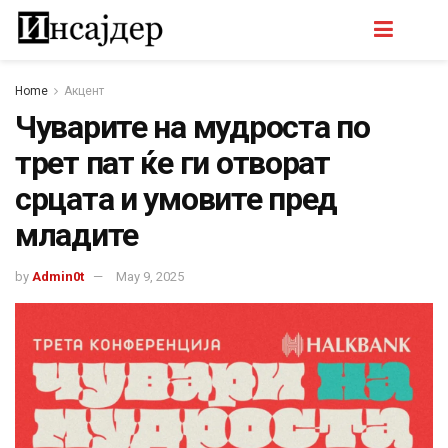
Home
Акцент
Чуварите на мудроста по
трет пат ќе ги отворат
срцата и умовите пред
младите
by
Admin0t
May 9, 2025