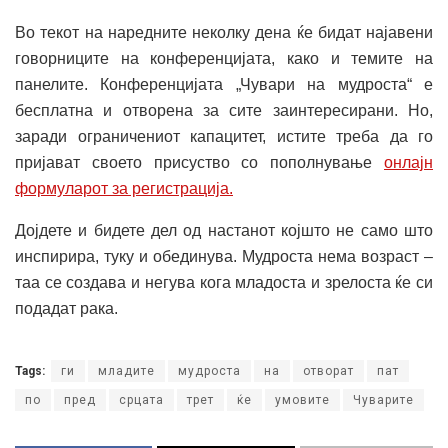
Во текот на наредните неколку дена ќе бидат најавени
говорниците на конференцијата, како и темите на
панелите. Конференцијата „Чувари на мудроста“ е
бесплатна и отворена за сите заинтересирани. Но,
заради ограничениот капацитет, истите треба да го
пријават своето присуство со пополнување
онлајн
формуларот за регистрација.
Дојдете и бидете дел од настанот којшто не само што
инспирира, туку и обединува. Мудроста нема возраст –
таа се создава и негува кога младоста и зрелоста ќе си
подадат рака.
Tags:
ги
младите
мудроста
на
отворат
пат
по
пред
срцата
трет
ќе
умовите
Чуварите