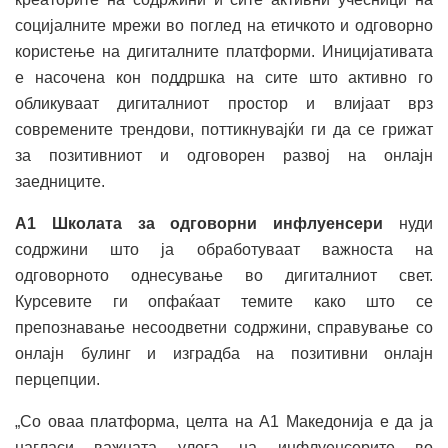
социјалните мрежи во поглед на етичкото и одговорно
користење на дигиталните платформи. Иницијативата
е насочена кон поддршка на сите што активно го
обликуваат дигиталниот простор и влијаат врз
современите трендови, поттикнувајќи ги да се грижат
за позитивниот и одговорен развој на онлајн
заедниците.
A1 Школата за одговорни инфлуенсери
нуди
содржини што ја обработуваат важноста на
одговорното однесување во дигиталниот свет.
Курсевите ги опфаќаат темите како што се
препознавање несоодветни содржини, справување со
онлајн булинг и изградба на позитивни онлајн
перцепции.
„Со оваа платформа, целта на А1 Македонија е да ја
нагласи важната улога на инфлуенсерите во