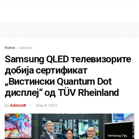
Home
Бизнис
Samsung QLED телевизорите
добија сертификат
„Вистински Quantum Dot
дисплеј“ од TÜV Rheinland
by
Admin0t
May 8, 2025