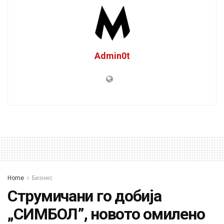
Admin0t
Home
Бизнис
Струмичани го добија
„СИМБОЛ”, новото омилено