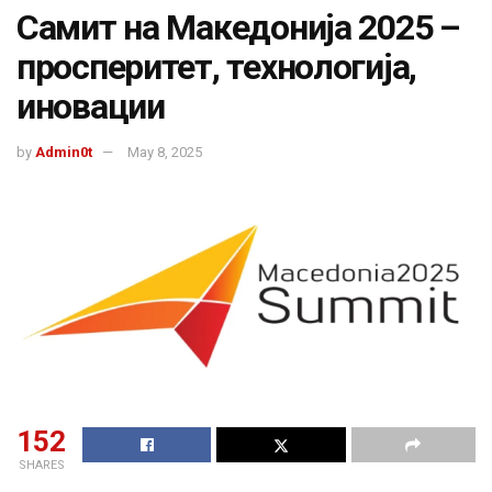
Самит на Македонија 2025 –
просперитет, технологија,
иновации
by
Admin0t
May 8, 2025
152
SHARES