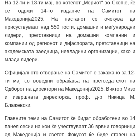
На 12-ти и 13-ти мај, во хотелот „Мериот“ во Скопје, ќе
се одржи 14-то издание на Самитот на
Македонија2025. На настанот се очекува да
присуствуваат над 550 гости, домашни и меѓународни
лидери, претставници на домашни компании и
компании од регионот и дијаспората, претставници на
академската заедница, невладини организации, како и
млади лидери.
Официјалното отворање на Самитот е закажано за 12-
ти мај со воведни обраќања на претседателот на
Одборот на директори на Македонија2025, Виктор Мизо
и извршната директорка, проф. д-р Никица М.
Блажевски.
Главните теми на Самитот ќе бидат обработени во 14
панел сесии на кои ќе учествуваат 36 врвни говорници
од Македонија и светот. Фокусот ќе биде ставен на