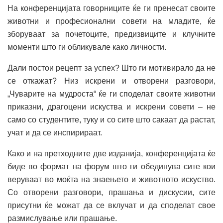
На конференцијата говорниците ќе ги пренесат своите
животни и професионални совети на младите, ќе
зборуваат за почетоците, предизвиците и клучните
моменти што ги обликувале како личности.
Дали постои рецепт за успех? Што ги мотивирало да не
се откажат? Низ искрени и отворени разговори,
„Чуварите на мудроста“ ќе ги споделат своите животни
приказни, драгоцени искуства и искрени совети – не
само со студентите, туку и со сите што сакаат да растат,
учат и да се инспирираат.
Како и на претходните две изданија, конференцијата ќе
биде во формат на форум што ги обединува сите кои
веруваат во моќта на знаењето и животното искуство.
Со отворени разговори, прашања и дискусии, сите
присутни ќе можат да се вклучат и да споделат свое
размислување или прашање.