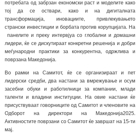
потребата од забрзан економски раст и моделите како
тој да се оствари, како и на дигиталната
трансформација, иновациите, привлекувањето
странски инвестиции и борбата против корупцијата. На
панелите и преку интервјуа со глобални и домашни
лидери, ќе се дискутираат конкретни решенија и добри
меѓународни практики за конкурентна, одржлива и
поврзана Македонија.
Во рамки на Самитот, ќе се организираат и пет
лидерски средби, два настани за вмрежување и осум
засебни обуки и работилници за компании, млади
таленти и владини институции. На овие настани ќе
присуствуваат говорниците од Самитот и членовите на
Одборот на директори на Македонија2025.
Активностите поврзани со Самитот ќе завршат на 15-ти
мај.