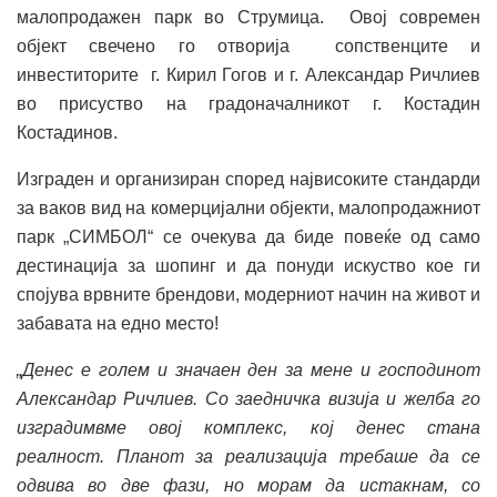
малопродажен парк во Струмица. Овој современ
објект свечено го отворија сопственците и
инвеститорите г. Кирил Гогов и г. Александар Ричлиев
во присуство на градоначалникот г. Костадин
Костадинов.
Изграден и организиран според највисоките стандарди
за ваков вид на комерцијални објекти, малопродажниот
парк „СИМБОЛ“ се очекува да биде повеќе од само
дестинација за шопинг и да понуди искуство кое ги
спојува врвните брендови, модерниот начин на живот и
забавата на едно место!
„Денес е голем и значаен ден за мене и господинот
Александар Ричлиев. Со заедничка визија и желба го
изградимвме овој комплекс, кој денес стана
реалност.
Планот за реализација
требаше да се
одвива во две фази, но морам да истакнам, со