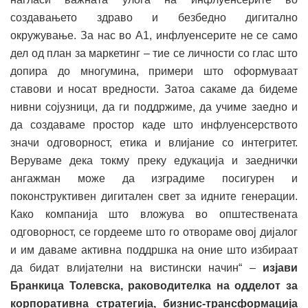
создавањето здраво и безбедно дигитално
окружување. За нас во А1, инфлуенсерите не се само
дел од план за маркетинг – тие се личности со глас што
допира до многумина, примери што оформуваат
ставови и носат вредности. Затоа сакаме да бидеме
нивни сојузници, да ги поддржиме, да учиме заедно и
да создаваме простор каде што инфлуенсерството
значи одговорност, етика и влијание со интегритет.
Веруваме дека токму преку едукација и заеднички
ангажман може да изградиме посигурен и
поконструктивен дигитален свет за идните генерации.
Како компанија што вложува во општествената
одговорност, се гордееме што го отвораме овој дијалог
и им даваме активна поддршка на оние што избираат
да бидат влијателни на вистински начин“ –
изјави
Бранкица Толевска, раководителка на одделот за
корпоративна стратегија, бизнис-трансформација