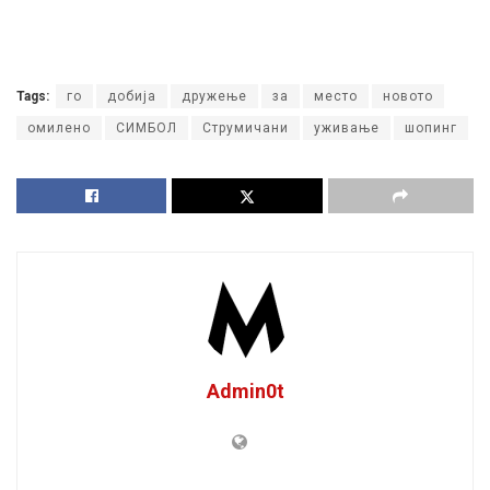
Tags:
го
добија
дружење
за
место
новото
омилено
СИМБОЛ
Струмичани
уживање
шопинг
Admin0t