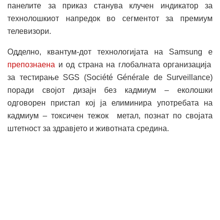
панелите за приказ станува клучен индикатор за
технолошкиот напредок во сегментот за премиум
телевизори.
Одделно, квантум-дот технологијата на Samsung е
препознаена
и од страна на глобалната организација
за тестирање SGS (Société Générale de Surveillance)
поради својот дизајн без кадмиум – еколошки
одговорен пристап кој ја елиминира употребата на
кадмиум – токсичен тежок метал, познат по својата
штетност за здравјето и животната средина.