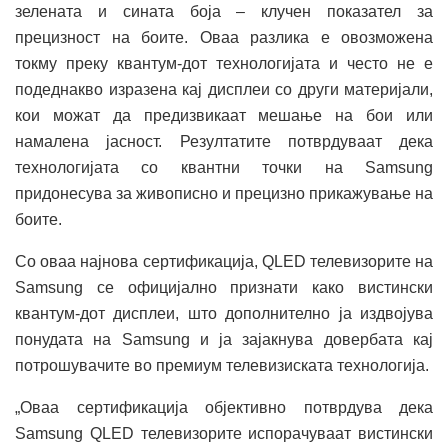
зелената и сината боја – клучен показател за
прецизност на боите. Оваа разлика е овозможена
токму преку квантум-дот технологијата и често не е
подеднакво изразена кај дисплеи со други материјали,
кои можат да предизвикаат мешање на бои или
намалена јасност. Резултатите потврдуваат дека
технологијата со квантни точки на Samsung
придонесува за живописно и прецизно прикажување на
боите.
Со оваа најнова сертификација, QLED телевизорите на
Samsung се официјално признати како вистински
квантум-дот дисплеи, што дополнително ја издвојува
понудата на Samsung и ја зајакнува довербата кај
потрошувачите во премиум телевизиската технологија.
„Оваа сертификација објективно потврдува дека
Samsung QLED телевизорите испорачуваат вистински