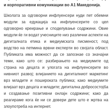
и корпоративни комуникации во А1 Македонија
.
Школата за одговорни инфлуенсери нуди пет обемни
модули за едукација на инфлуенсерите со цел
одговорно креирање и споделување содржини. Овие
модули ќе ги водат учесниците низ различни аспекти на
дигиталната етика и медиумската писменост, под
водство на петмина врвни експерти во својата област.
Публиката има можност да се запознае со значајни
теми, како што се: разбирањето на медиумите од
страна на децата и улогата на инфлуенсерите во
нивниот развој; влијанието на дигиталниот маркетинг
врз младите и пошироката публика; како медиумите
влијаат врз децата и младите; дигитална добросостојба
и создавање позитивни онлајн содржини; како да
реагираме кога ќе ни се довери дете што е жртва на
злоупотреба на интернет.