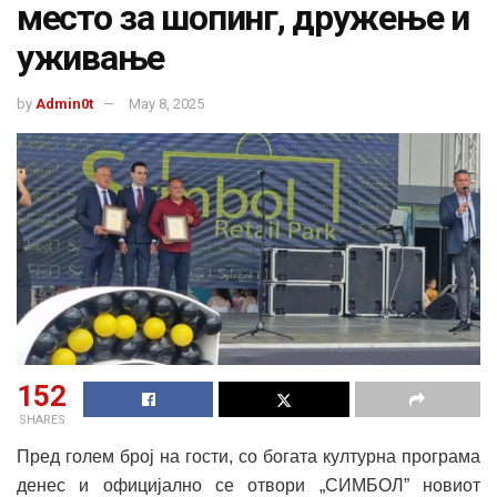
место за шопинг, дружење и
уживање
by
Admin0t
May 8, 2025
152
SHARES
Пред голем број на гости, со богата културна програма
денес и официјално се отвори „СИМБОЛ” новиот