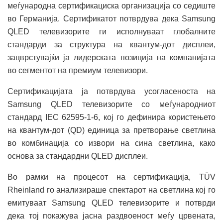
меѓународна сертификациска организација со седиште
во Германија. Сертификатот потврдува дека Samsung
QLED телевизорите ги исполнуваат глобалните
стандарди за структура на квантум-дот дисплеи,
зацврстувајќи ја лидерската позиција на компанијата
во сегментот на премиум телевизори.
Сертификацијата ја потврдува усогласеноста на
Samsung QLED телевизорите со меѓународниот
стандард IEC 62595-1-6, кој го дефинира користењето
на квантум-дот (QD) единица за претворање светлина
во комбинација со извори на сина светлина, како
основа за стандардни QLED дисплеи.
Во рамки на процесот на сертификација, TÜV
Rheinland го анализираше спектарот на светлина кој го
емитуваат Samsung QLED телевизорите и потврди
дека тој покажува јасна раздвоеност меѓу црвената,