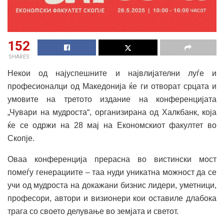
152
SHARES
Некои од најуспешните и највлијателни луѓе и
професионалци од Македонија ќе ги отворат срцата и
умовите на третото издание на конференцијата
„Чувари на мудроста“, организирана од Халкбанк, која
ќе се одржи на 28 мај на Економскиот факултет во
Скопје.
Оваа конференција прерасна во вистински мост
помеѓу генерациите – таа нуди уникатна можност да се
учи од мудроста на докажани бизнис лидери, уметници,
професори, автори и визионери кои оставиле длабока
трага со своето делување во земјата и светот.