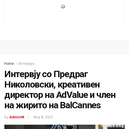
Home
Интервјуа
Интервју со Предраг
Николовски, креативен
директор на AdValue и член
на жирито на BalCannes
by
Admin0t
May 8, 2025