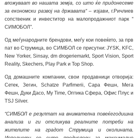
вложуваат во нашата земја, со што ќе придонесеме
за економски развој
на државата“
– изјави, г.Ричлиев
сопственик и инвеститор на малопродажниот парк “
СИМОБОЛ”.
Од меѓународните брендови, меѓу кои повеќето, за прв
пат во Струмица, во СИМБОЛ се присутни: JYSK, KFC,
New Yorker, Sinsay, dm drogeriemarkt, Sport Vision, Sport
Reality, Skechers, Play Park и Top Shop.
Од домашните компании, свои продавници отворија:
Сетек, Зегин, Schatze Parfimerii, Сара Фешн, Мега
Фешн, Дуки Дасо, My Time, Оптика Сфера, Oфис Плус и
TSJ Silver.
“С
ИМБОЛ е резултат на внимателна
повеќегодишна
анализа и ги отсликува реалните потреби на
жителите на градот Струмица и околината.
Исполнети се сите предуслови за максимално