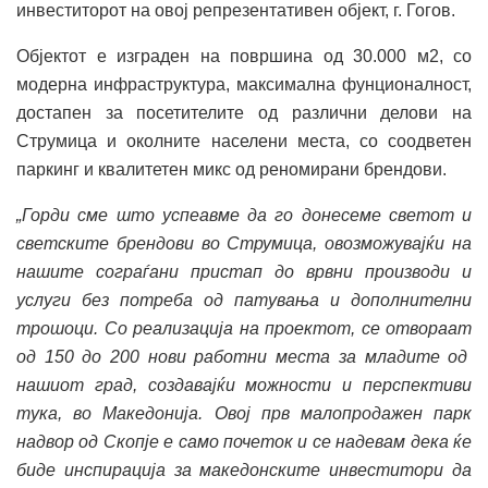
инвеститорот на овој репрезентативен објект, г. Гогов.
Објектот е изграден на површина од 30.000 м2, со
модерна инфраструктура, максимална фунционалност,
достапен за посетителите од различни делови на
Струмица и околните населени места, со соодветен
паркинг и квалитетен микс од реномирани брендови.
„Горди сме што успеавме да го донесеме светот и
светските брендови во Струмица, овозможувајќи на
нашите сограѓани пристап до врвни производи и
услуги без потреба од патувања и дополнителни
трошоци.
Со реализација на проект
от
,
се
отв
ораат
од 150 до 200 нови работни места за младите од
нашиот град, создавајќи можности и перспективи
тука, во Македонија.
Овој прв малопродажен парк
надвор од Скопје е само почеток и се надевам дека ќе
биде инспирација за македонските инвеститори да