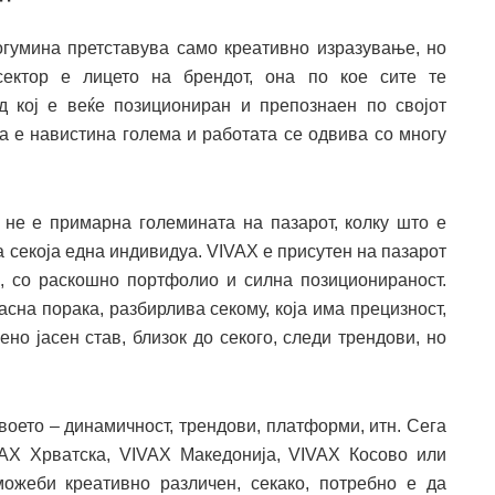
гумина претставува само креативно изразување, но
сектор е лицето на брендот, она по кое сите те
д кој е веќе позициониран и препознаен по својот
та е навистина голема и работата се одвива со многу
а не е примарна големината на пазарот, колку што е
а секоја една индивидуа. VIVAX е присутен на пазарот
и, со раскошно портфолио и силна позиционираност.
асна порака, разбирлива секому, која има прецизност,
но јасен став, близок до секого, следи трендови, но
своето – динамичност, трендови, платформи, итн. Сега
AX Хрватска, VIVAX Македонија, VIVAX Косово или
можеби креативно различен, секако, потребно е да