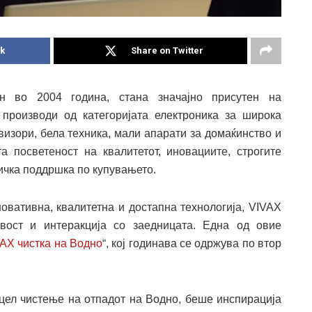
k
Share on Twitter
ан во 2004 година, стана значајно присутен на
 производи од категоријата електроника за широка
визори, бела техника, мали апарати за домаќинство и
а посветеност на квалитетот, иновациите, строгите
ичка поддршка по купувањето.
овативна, квалитетна и достапна технологија, VIVAX
вост и интеракција со заедницата. Една од овие
AX чистка на Водно
“, кој годинава се одржува по втор
о цел чистење на отпадот на Водно, беше инспирација