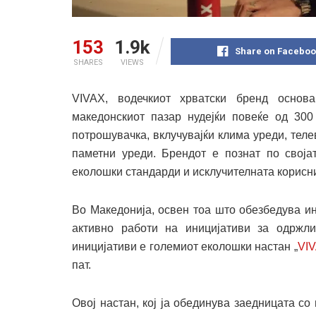
153
1.9k
Share on Faceboo
SHARES
VIEWS
VIVAX, водечкиот хрватски бренд основ
македонскиот пазар нудејќи повеќе од 300
потрошувачка, вклучувајќи клима уреди, теле
паметни уреди. Брендот е познат по својат
еколошки стандарди и исклучителната корисн
Во Македонија, освен тоа што обезбедува ин
активно работи на иницијативи за одржли
иницијативи е големиот еколошки настан „
VIV
пат.
Овој настан, кој ја обединува заедницата с