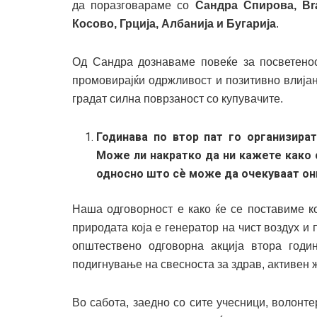
да поразговараме со
Сандра Спирова,
Br
Косово
,
Грција, Албанија и Бугарија
.
Од Сандра дознаваме повеќе за посветеност
промовирајќи одржливост и позитивно влијан
градат силна поврзаност со купувачите.
Годинава по втор пат го организират
Може ли накратко да ни кажете како с
односно што с
ѐ може да очекуваат они
Наша одговорност е како ќе се поставиме к
природата која е генератор на чист воздух и
општествено одговорна акција втора годи
подигнување на свесноста за здрав, активен 
Во сабота, заедно со сите учесници, волонт