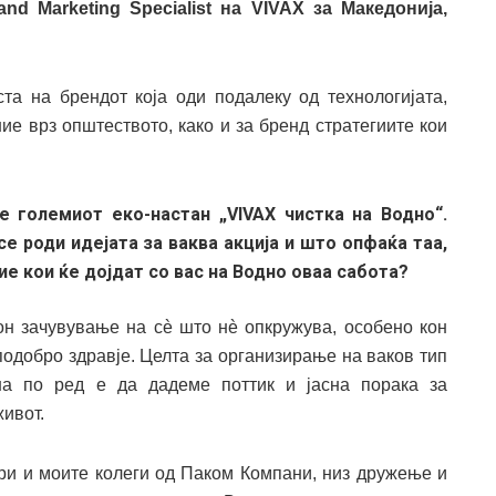
and
Marketing
Specialist
на VIVAX за Македонија,
а на брендот која оди подалеку од технологијата,
ие врз општеството, како и за бренд стратегиите кои
е големиот еко-настан „VIVAX чистка на Водно“.
е роди идејата за ваква акција и што опфаќа таа,
е кои ќе дојдат со вас на Водно оваа сабота?
он зачувување на сè што нè опкружува, особено кон
 подобро здравје. Целта за организирање на ваков тип
на по ред е да дадеме поттик и јасна порака за
живот.
ери и моите колеги од Паком Компани, низ дружење и