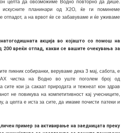
кон целта да овозможиме Водно повторно да дише.
а искусните планинари од Х2О, ќе ги поминеме
е отпадот, а на врвот ќе се забавуваме и ќе уживаме
инатогодишната акција во којашто со помош на
д 200 вреќи отпад, какви се вашите очекувања за
ите пикник собиранки, веруваме дека 3 мај, сабота, е
VAX чистка на Водно во уште поголем број од
а сите кои ја сакаат природата и тежнеат кон здрав
анот не повикува на компетитивност кај учесниците,
, а целта е иста за сите, да имаме почисти патеки и
дличен пример за активирање на заедницата преку