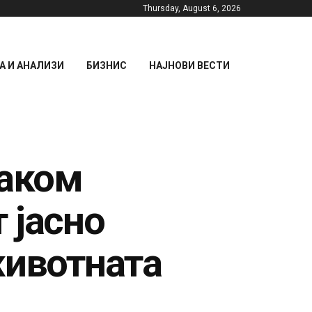
Thursday, August 6, 2026
 И АНАЛИЗИ
БИЗНИС
НАЈНОВИ ВЕСТИ
Паком
 јасно
животната