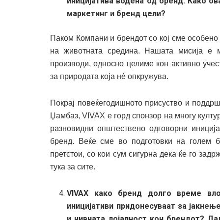
иницијатива водена од бренд. Како ов
маркетинг и бренд цели?
Паком Компани и брендот со кој сме особено 
на животната средина. Нашата мисија е 
производи, односно целиме кон активно учес
за природата која нè опкружува.
Покрај повеќегодишното присуство и поддрш
Џамбаз, VIVAX е горд спонзор на многу култур
разновидни општествено одговорни инициј
бренд. Веќе сме во подготовки на голем б
претстои, со кои сум сигурна дека ќе го зад
тука за сите.
VIVAX како бренд долго време вло
иницијативи придонесуваат за јакнењ
и нивната лојалност кон брендот? Да