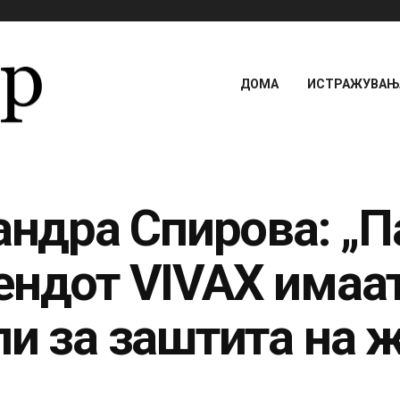
ДОМА
ИСТРАЖУВАЊА
Сандра Спирова: „
ендот VIVAX имаат
ли за заштита на 