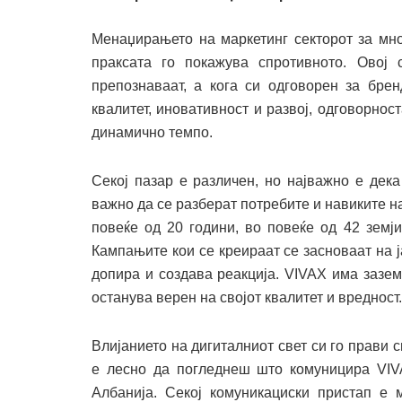
Менаџирањето на маркетинг секторот за мно
праксата го покажува спротивното. Овој 
препознаваат, а кога си одговорен за брен
квалитет, иновативност и развој, одговорнос
динамично темпо.
Секој пазар е различен, но најважно е дек
важно да се разберат потребите и навиките н
повеќе од 20 години, во повеќе од 42 земј
Кампањите кои се креираат се засноваат на ј
допира и создава реакција. VIVAX има заземе
останува верен на својот квалитет и вредност.
Влијанието на дигиталниот свет си го прави 
е лесно да погледнеш што комуницира VIV
Албанија. Секој комуникациски пристап е 