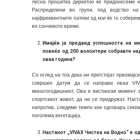
лесна прошетка директно ќе придонесеме 
Распределени во групи, под водство н
најфреквентните патеки од кои ќе го соберем
во сончевото време.
Имајќи ја предвид успешноста на м
повеќе од 200 волонтери собравте на
оваа година?
Со оглед на тоа дека ни претстојат првомајск
совршен датум да се направи оваа VI
минатогодишниот. Ова е вистински момент з
спортскиот живот, да ни се придружат. Наст
напротив, следиме темпо кое одговара секому
поголема вегетација.
Настанот „VIVAX Чистка на Водно“ е о