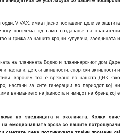
аа иницијатива се усогласува со вашите пошироки
горди, VIVAX, имаат јасно поставени цели за заштита
многу поголема од само создавање на квалитетни
тво и грижа за нашите крајни купувачи, заедницата и
ката на планината Водно и планинарскиот дом Даре
ни настани, детски активности, спортски активности и
ативи, впрочем тоа е врежано во нашата ДНК како
рој настани за сите генерации во периодот кој ни
ржиме вниманието на јавноста и имиџот на бренд кој е
жува во заедницата и околината. Колку овие
е на емоционалната врска со вашите потрошувачи
ли сметате дека
поттикнувате трајни промени кај