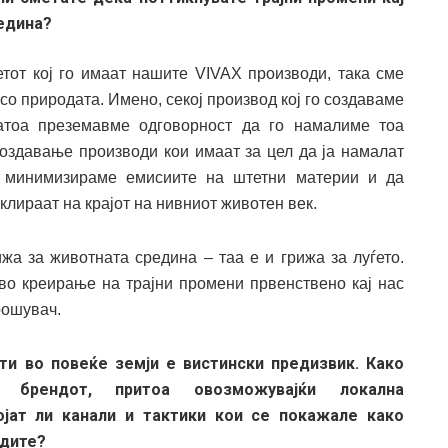
редина?
етот кој го имаат нашите VIVAX производи, така сме
 со природата. Имено, секој производ кој го создаваме
атоа преземавме одговорност да го намалиме тоа
создавање производи кои имаат за цел да ја намалат
и минимизираме емисиите на штетни материи и да
клираат на крајот на нивниот животен век.
жа за животната средина – таа е и грижа за луѓето.
 во креирање на трајни промени првенствено кај нас
рошувач.
ти во повеќе земји е вистински предизвик. Како
а брендот, притоа овозможувајќи локална
јат ли канали и тактики кои се покажале како
одите?