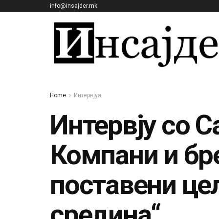
info@insajder.mk
Home
Интервјуа
Интервју со 
Компани и бр
поставени це
средина“