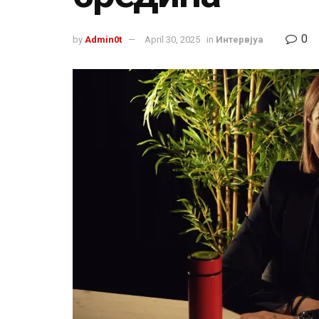
0
by
Admin0t
April 30, 2025
in
Интервјуа