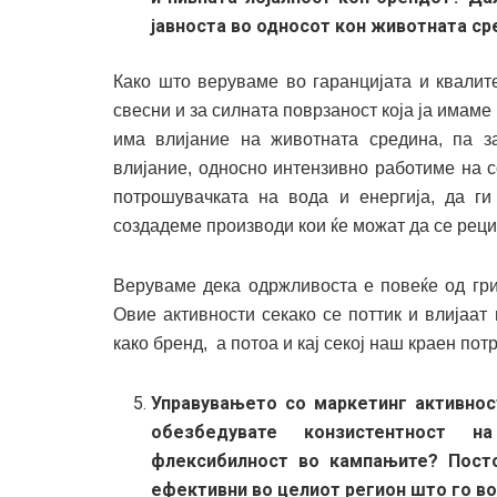
јавноста во односот кон животната с
Како што веруваме во гаранцијата и квалит
свесни и за силната поврзаност која ја имаме
има влијание на животната средина, па з
влијание, односно интензивно работиме на 
потрошувачката на вода и енергија, да г
создадеме производи кои ќе можат да се реци
Веруваме дека одржливоста е повеќе од гри
Овие активности секако се поттик и влијаат
како бренд, а потоа и кај секој наш краен пот
Управувањето со маркетинг активнос
обезбедувате конзистентност н
флексибилност во кампањите? Посто
ефективни во целиот регион што го в