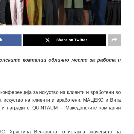
k
Share on Twitter
онските компании одлично место за работа и
конференција за искуство на клиенти и вработени во
за искуство на клиенти и вработени, МАЦЕКС и Вита
и и наградите QUINTAUM – Македонските компании
С, Христина Велковска го истакна значењето на