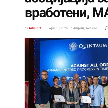
вработени, М
by
Admin0t
April 17, 2025
in
Акцент
,
Бизнис