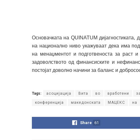
Основачката на QUINATUM дијагностиката, др
на национално ниво укажуваат дека има под
на менаџментот и подготвеноста за раст и 
задоволството од финансиските и нефинанс
постојат доволно начини за баланс и добросос
Tags:
асоцијација
Вита
во
вработени
з
конференција
македонската
МАЦЕКС
на
Share
61