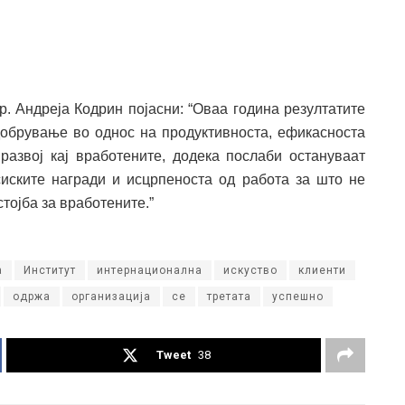
. Андреја Кодрин појасни: “Оваа година резултатите
обрување во однос на продуктивноста, ефикасноста
развој кај вработените, додека послаби остануваат
иските награди и исцрпеноста од работа за што не
тојба за вработените.”
а
Институт
интернационална
искуство
клиенти
одржа
организација
се
третата
успешно
Tweet
38