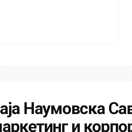
аја Наумовска Са
маркетинг и корпо