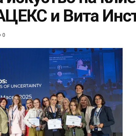
АЦЕКС и Вита Инс
0