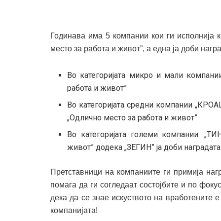
Годинава има 5 компании кои ги исполнија к
место за работа и живот”, а една ја доби нагр
Во категоријата микро и мали компании
работа и живот”
Во категоријата средни компании „КРОА
„Одлично место за работа и живот”
Во категоријата големи компании: „ТИ
живот” додека „ЗЕГИН” ја доби наградата
Претставници на компаниите ги примија нагр
помага да ги согледаат состојбите и по фок
дека да се знае искуството на вработените е
компанијата!