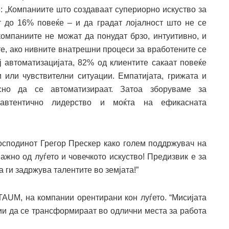
е: „Компаниите што создаваат супериорно искуство за
 до 16% повеќе – и да градат лојалност што не се
 компаниите не можат да понудат брзо, интуитивно, и
е, ако нивните внатрешни процеси за вработените се
ај автоматизацијата, 82% од клиентите сакаат повеќе
и или чувствителни ситуации. Емпатијата, грижата и
сно да се автоматизираат. Затоа зборуваме за
, автентично лидерство и моќта на ефикасната
сподинот Грегор Прескер како голем поддржувач на
жно од луѓето и човечкото искуство! Предизвик е за
 ги задржува талентите во земјата!”
TAUM, на компании орентирани кон луѓето. “Мисијата
ии да се трансформираат во одлични места за работа