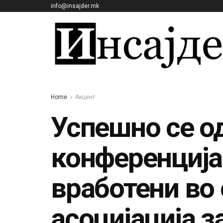
info@insajder.mk
Home
Акцент
Успешно се о
конференција 
вработени во
асоцијација з