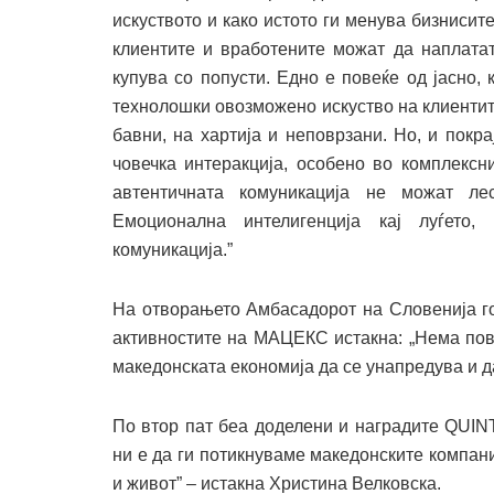
искуството и како истото ги менува бизнисит
клиентите и вработените можат да наплатат
купува со попусти. Едно е повеќе од јасно,
технолошки овозможено искуство на клиентит
бавни, на хартија и неповрзани. Но, и покр
човечка интеракција, особено во комплексн
автентичната комуникација не можат ле
Емоционална интелигенција кај луѓето
комуникација.”
На отворањето Амбасадорот на Словенија го
активностите на МАЦЕКС истакна: „Нема пова
македонската економија да се унапредува и да
По втор пат беа доделени и наградите QUIN
ни е да ги потикнуваме македонските компан
и живот” – истакна Христина Велковска.