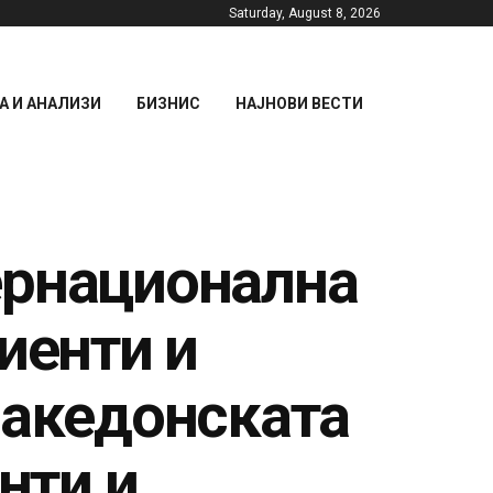
Saturday, August 8, 2026
 И АНАЛИЗИ
БИЗНИС
НАЈНОВИ ВЕСТИ
ернационална
иенти и
Македонската
нти и