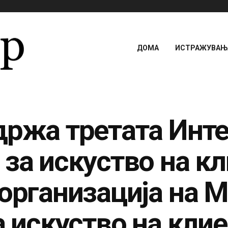
ДОМА
ИСТРАЖУВАЊА
држа третата Инт
за искуство на кл
 организација на 
а искуство на клие