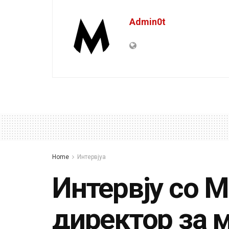
Admin0t
Home
Интервјуа
Интервју со М
директор за 