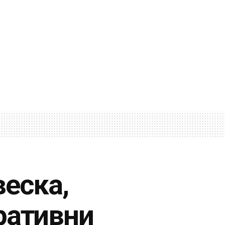
веска,
ративни