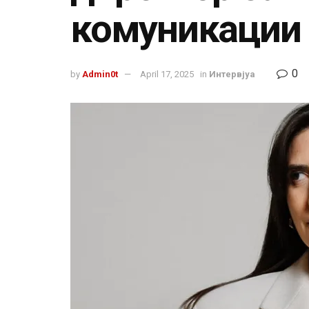
комуникации 
0
by
Admin0t
April 17, 2025
in
Интервјуа