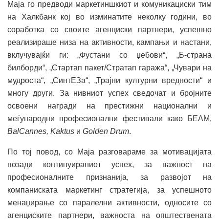
Маја го предводи маркетиншкиот и комуникациски тим
на Халкбанк кој во изминатите неколку години, во
соработка со своите агенциски партнери, успешно
реализираше низа на активности, кампањи и настани,
вклучувајќи ги: „Фустани со џебови“, „Б-страна
билборди“, „Стартап пакет/Стратап гаража“, „Чувари на
мудроста“, „СинтЕЗа“, „Трајни културни вредности“ и
многу други. За нивниот успех сведочат и бројните
освоени награди на престижни национални и
меѓународни професионални фестивали како БЕАМ,
BalCannes, Kaktus
и
Golden Drum
.
По тој повод, со Маја разговараме за мотивацијата
позади континуираниот успех, за важност на
професионалните признанија, за развојот на
компаниската маркетинг стратегија, за успешното
менаџирање со паралелни активности, односите со
агенциските партнери, важноста на општествената