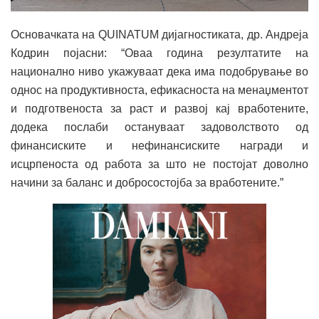
Основачката на QUINATUM дијагностиката, др. Андреја
Кодрин појасни: “Оваа година резултатите на
национално ниво укажуваат дека има подобрување во
однос на продуктивноста, ефикасноста на менаџментот
и подготвеноста за раст и развој кај вработените,
додека послаби остануваат задоволството од
финансиските и нефинансиските награди и
исцрпеноста од работа за што не постојат доволно
начини за баланс и добросостојба за вработените.”