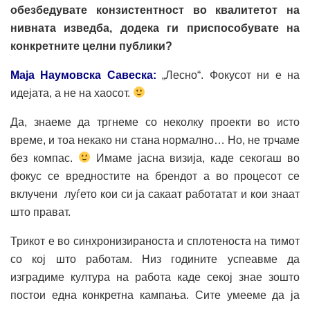
обезбедувате конзистентност во квалитетот на
нивната изведба, додека ги приспособувате на
конкретните целни публики?
Маја Наумовска Савеска:
„Лесно“. Фокусот ни е на
идејата, а не на хаосот.
Да, знаеме да тргнеме со неколку проекти во исто
време, и тоа некако ни стана нормално… Но, не трчаме
без компас.
Имаме јасна визија, каде секогаш во
фокус се вредностите на брендот а во процесот се
вклучени луѓето кои си ја сакаат работатат и кои знаат
што прават.
Трикот е во синхронизираноста и сплотеноста на тимот
со кој што работам. Низ годините успеавме да
изградиме култура на работа каде секој знае зошто
постои една конкретна кампања. Сите умееме да ја