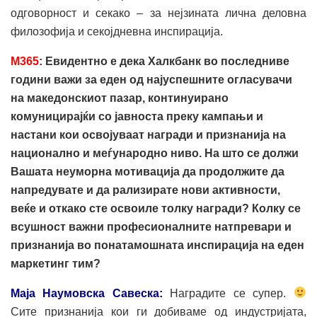
одговорност и секако – за нејзината лична деловна
филозофија и секојдневна инспирација.
M
365
: Евидентно е дека Халкбанк во последниве
години важи за еден од најуспешните огласувачи
на македонскиот пазар, континуирано
комуницирајќи со јавноста преку кампањи и
настани кои освојуваат награди и признанија на
национално и меѓународно ниво. На што се должи
Вашата неуморна мотивација да продолжите да
напредувате и да рализирате нови активности,
веќе и откако сте освоиле толку награди? Колку се
всушност важни професионалните натпревари и
признанија во понатамошната инспирација на еден
маркетинг тим?
Маја Наумовска Савеска:
Наградите се супер.
Сите признанија кои ги добиваме од индустријата,