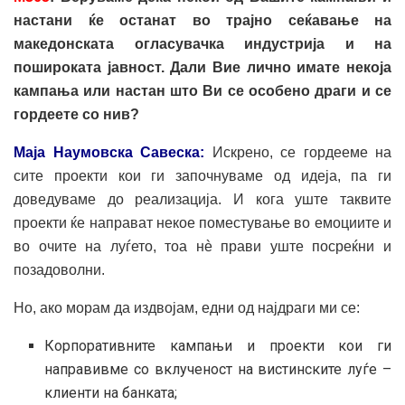
настани ќе останат во трајно сеќавање на
македонската огласувачка индустрија и на
пошироката јавност. Дали Вие лично имате некоја
кампања или настан што Ви се особено драги и се
гордеете со нив?
Маја Наумовска Савеска:
Искрено, се гордееме на
сите проекти кои ги започнуваме од идеја, па ги
доведуваме до реализација. И кога уште таквите
проекти ќе направат некое поместување во емоциите и
во очите на луѓето, тоа нè прави уште посреќни и
позадоволни.
Но, ако морам да издвојам, едни од најдраги ми се:
Корпоративните кампањи и проекти кои ги
направивме со вклученост на вистинските луѓе –
клиенти на банката;