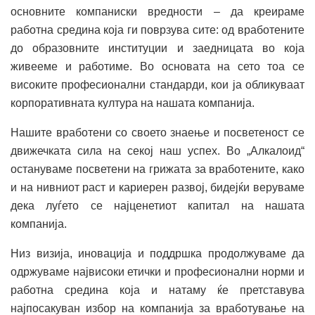
основните компаниски вредности – да креираме
работна средина која ги поврзува сите: од вработените
до образовните институции и заедницата во која
живееме и работиме. Во основата на сето тоа се
високите професионални стандарди, кои ја обликуваат
корпоративната култура на нашата компанија.
Нашите вработени со своето знаење и посветеност се
движечката сила на секој наш успех. Во „Алкалоид“
остануваме посветени на грижата за вработените, како
и на нивниот раст и кариерен развој, бидејќи веруваме
дека луѓето се најценетиот капитал на нашата
компанија.
Низ визија, иновација и поддршка продолжуваме да
одржуваме највисоки етички и професионални норми и
работна средина која и натаму ќе претставува
најпосакуван избор на компанија за вработување на