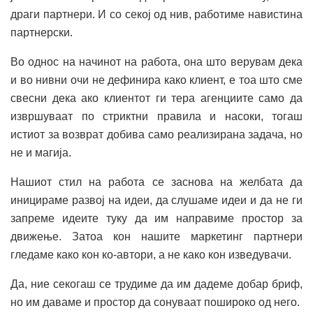
драги партнери. И со секој од нив, работиме навистина
партнерски.
Во однос на начинот на работа, она што верувам дека
и во нивни очи не дефинира како клиент, е тоа што сме
свесни дека ако клиентот ги тера агенциите само да
извршуваат по стриктни правила и насоки, тогаш
истиот за возврат добива само реализирана задача, но
не и магија.
Нашиот стил на работа се заснова на желбата да
иницираме развој на идеи, да слушаме идеи и да не ги
запреме идеите туку да им направиме простор за
движење. Затоа кон нашите маркетинг партнери
гледаме како кон ко-автори, а не како кон изведувачи.
Да, ние секогаш се трудиме да им дадеме добар бриф,
но им даваме и простор да сонуваат пошироко од него.