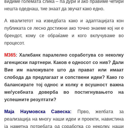
видиме големата слика – па дури и ако правиме четири
нешта одеднаш, тие знаат да звучат како едно.
А квалитетот на изведбата како и адаптацијата кон
публиката се лесно достижни ако точно знаеме кој ни е
брендот, кому се обраќаме и кого вклучуваме во
процесот.
M
365
: Халкбанк паралелно соработува со неколку
агенциски партнери. Каков е односот со нив? Дали
Вие им наложувате што да прават или имаат
слобода да предлагаат и сопствени идеи? Како го
балансирате тој однос и колку е всушност важна
меѓусебната доверба во постигнувањето на
успешните резултати?
Маја Наумовска Савеска:
Прво, желбата за
реализација на многу наши идеи и проекти, навистина
ја наметна потребата од соработка со неколку, наши