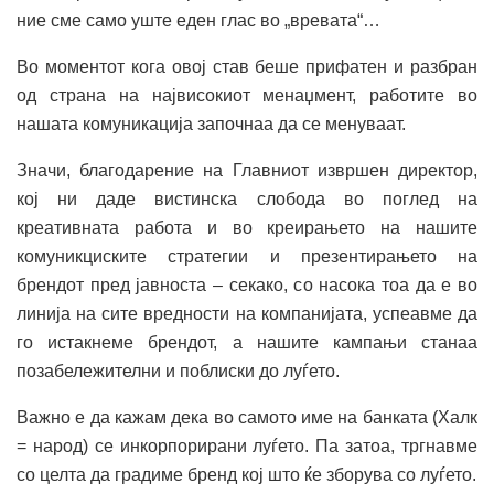
ние сме само уште еден глас во „вревата“…
Во моментот кога овој став беше прифатен и разбран
од страна на највисокиот менаџмент, работите во
нашата комуникација започнаа да се менуваат.
Значи, благодарение на Главниот извршен директор,
кој ни даде вистинска слобода во поглед на
креативната работа и во креирањето на нашите
комуникциските стратегии и презентирањето на
брендот пред јавноста – секако, со насока тоа да е во
линија на сите вредности на компанијата, успеавме да
го истакнеме брендот, а нашите кампањи станаа
позабележителни и поблиски до луѓето.
Важно е да кажам дека во самото име на банката (Халк
= народ) се инкорпорирани луѓето. Па затоа, тргнавме
со целта да градиме бренд кој што ќе зборува со луѓето.