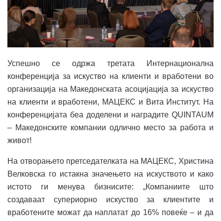
Успешно се одржа третата Интернационална
конференција за искуство на клиенти и вработени во
организација на Македонската асоцијација за искуство
на клиенти и вработени, МАЦЕКС и Вита Институт. На
конференцијата беа доделени и наградите QUINTAUM
– Македонските компании одлично место за работа и
живот!
На отворањето претседателката на МАЦЕКС, Христина
Велковска го истакна значењето на искуството и како
истото ги менува бизнисите: „Компаниите што
создаваат супериорно искуство за клиентите и
вработените можат да наплатат до 16% повеќе – и да