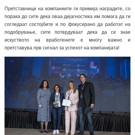
Претставници на компаниите ги примија наградите, со
порака до сите дека оваа дијагностика им помага да ги
согледаат состојбите и по фокусирано да работат на
подобрување, сите потврдуваат дека да се знае
искуството на вработените е многу важно и
претставува прв сигнал за успехот на компанијата!