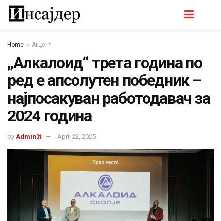
Home
Акцент
„Алкалоид“ трета година по
ред е апсолутен победник –
најпосакуван работодавач за
2024 година
by
Admin0t
April 22, 2025