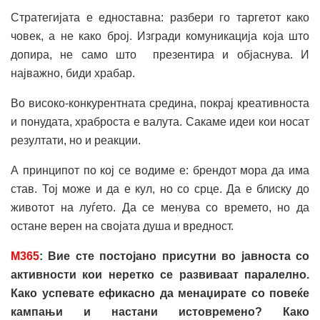
Стратегијата е едноставна: разбери го таргетот како
човек, а не како број. Изгради комуникација која што
допира, не само што презентира и објаснува. И
најважно, биди храбар.
Во високо-конкурентната средина, покрај креативноста
и понудата, храброста е валута. Сакаме идеи кои носат
резултати, но и реакции.
А принципот по кој се водиме е: брендот мора да има
став. Тој може и да е кул, но со срце. Да е блиску до
животот на луѓето. Да се менува со времето, но да
остане верен на својата душа и вредност.
M
365
: Вие сте постојано присутни во јавноста со
активности кои неретко се развиваат паралелно.
Како успевате ефикасно да менаџирате со повеќе
кампањи и настани истовремено? Како