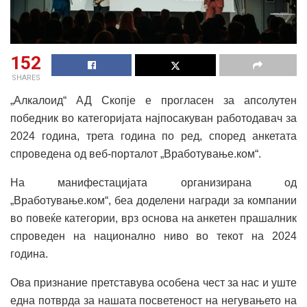
152
SHARES
„Алкалоид“ АД Скопје е прогласен за апсолутен
победник во категоријата најпосакуван работодавач за
2024 година, трета година по ред, според анкетата
спроведена од веб-порталот „Вработување.ком“.
На манифестацијата организирана од
„Вработување.ком“, беа доделени награди за компании
во повеќе категории, врз основа на анкетен прашалник
спроведен на национално ниво во текот на 2024
година.
Ова признание претставува особена чест за нас и уште
една потврда за нашата посветеност на негувањето на