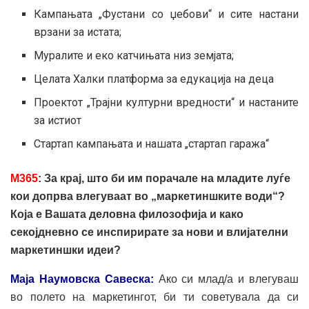
Кампањата „Фустани со џебови“ и сите настани
врзани за истата;
Муралите и еко катчињата низ земјата;
Целата Халки платформа за едукација на деца
Проектот „Трајни културни вредности“ и настаните
за истиот
Стартап кампањата и нашата „стартап гаража“
M
365
: За крај, што би им порачале на младите луѓе
кои допрва влегуваат во „маркетиншките води“?
Која е Вашата деловна филозофија и како
секојдневно се инспирирате за нови и влијателни
маркетиншки идеи?
Маја Наумовска Савеска:
Ако си млад/а и влегуваш
во полето на маркетингот, би ти советувала да си