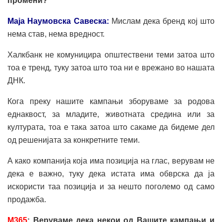
промени?
Маја Наумовска Савеска:
Мислам дека бренд кој што
нема став, нема вредност.
Халкбанк не комуницира општествени теми затоа што
тоа е тренд, туку затоа што тоа ни е врежано во нашата
ДНК.
Кога преку нашите кампањи зборуваме за родова
еднаквост, за младите, животната средина или за
културата, тоа е така затоа што сакаме да бидеме дел
од решенијата за конкретните теми.
А како компанија која има позиција на глас, верувам не
дека е важно, туку дека истата има обврска да ја
искористи таа позиција и за нешто поголемо од само
продажба.
M
365
: Веруваме дека некои од Вашите кампањи и