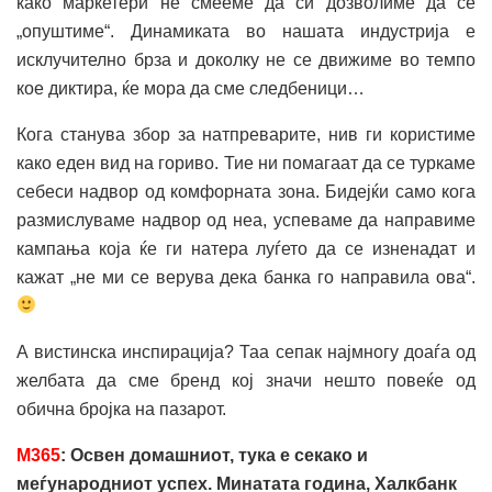
како маркетери не смееме да си дозволиме да се
„опуштиме“. Динамиката во нашата индустрија е
исклучително брза и доколку не се движиме во темпо
кое диктира, ќе мора да сме следбеници…
Кога станува збор за натпреварите, нив ги користиме
како еден вид на гориво. Тие ни помагаат да се туркаме
себеси надвор од комфорната зона. Бидејќи само кога
размислуваме надвор од неа, успеваме да направиме
кампања која ќе ги натера луѓето да се изненадат и
кажат „не ми се верува дека банка го направила ова“.
А вистинска инспирација? Таа сепак најмногу доаѓа од
желбата да сме бренд кој значи нешто повеќе од
обична бројка на пазарот.
M
365
: Освен домашниот, тука е секако и
меѓународниот успех. Минатата година, Халкбанк