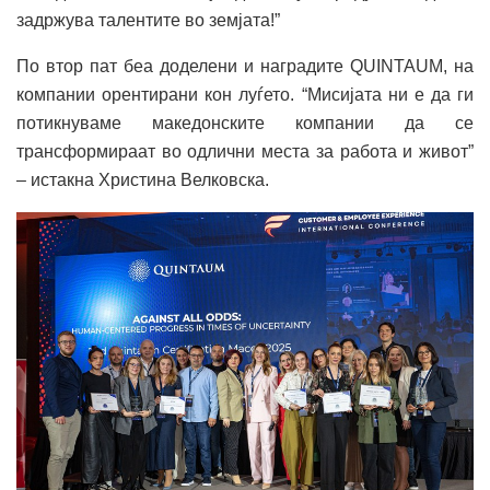
задржува талентите во земјата!”
По втор пат беа доделени и наградите QUINTAUM, на
компании орентирани кон луѓето. “Мисијата ни е да ги
потикнуваме македонските компании да се
трансформираат во одлични места за работа и живот”
– истакна Христина Велковска.