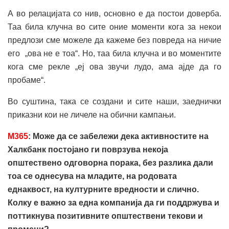
А во релацијата со нив, основно е да постои доверба.
Таа била клучна во сите оние моменти кога за некои
предлози сме можеле да кажеме без повреда на ничие
его „ова не е тоа“. Но, таа била клучна и во моментите
кога сме рекле „еј ова звучи лудо, ама ајде да го
пробаме“.
Во суштина, така се создани и сите наши, заеднички
приказни кои не личеле на обични кампањи.
M
365
: Може да се забележи дека активностите на
Халкбанк постојано ги поврзува некоја
општествено одговорна порака, без разлика дали
тоа се однесува на младите, на родовата
еднаквост, на културните вредности и слично.
Колку е важно за една компанија да ги поддржува и
поттикнува позитивните општествени текови и