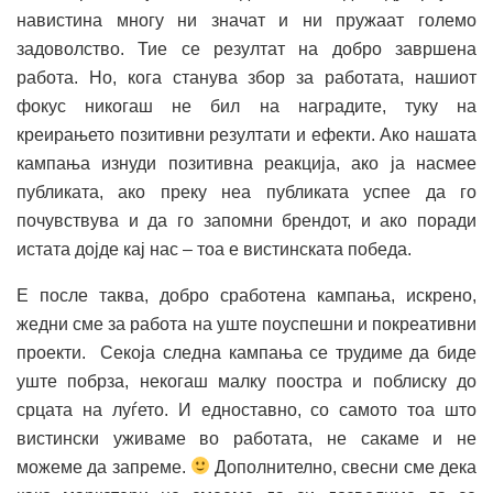
навистина многу ни значат и ни пружаат големо
задоволство. Тие се резултат на добро завршена
работа. Но, кога станува збор за работата, нашиот
фокус никогаш не бил на наградите, туку на
креирањето позитивни резултати и ефекти. Ако нашата
кампања изнуди позитивна реакција, ако ја насмее
публиката, ако преку неа публиката успее да го
почувствува и да го запомни брендот, и ако поради
истата дојде кај нас – тоа е вистинската победа.
Е после таква, добро сработена кампања, искрено,
жедни сме за работа на уште поуспешни и покреативни
проекти. Секоја следна кампања се трудиме да биде
уште побрза, некогаш малку поостра и поблиску до
срцата на луѓето. И едноставно, со самото тоа што
вистински уживаме во работата, не сакаме и не
можеме да запреме.
Дополнително, свесни сме дека