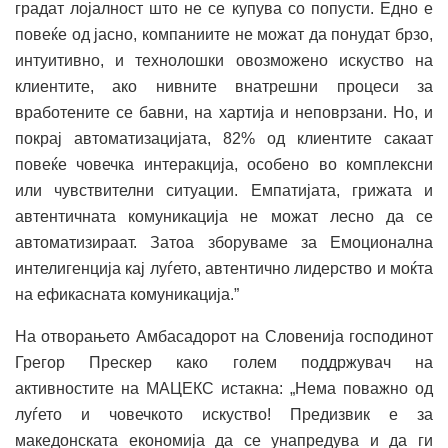
градат лојалност што не се купува со попусти. Едно е
повеќе од јасно, компаниите не можат да понудат брзо,
интуитивно, и технолошки овозможено искуство на
клиентите, ако нивните внатрешни процеси за
вработените се бавни, на хартија и неповрзани. Но, и
покрај автоматизацијата, 82% од клиентите сакаат
повеќе човечка интеракција, особено во комплексни
или чувствителни ситуации. Емпатијата, грижата и
автентичната комуникација не можат лесно да се
автоматизираат. Затоа зборуваме за Емоционална
интелигенција кај луѓето, автентично лидерство и моќта
на ефикасната комуникација.”
На отворањето Амбасадорот на Словенија господинот
Грегор Прескер како голем поддржувач на
активностите на МАЦЕКС истакна: „Нема поважно од
луѓето и човечкото искуство! Предизвик е за
македонската економија да се унапредува и да ги