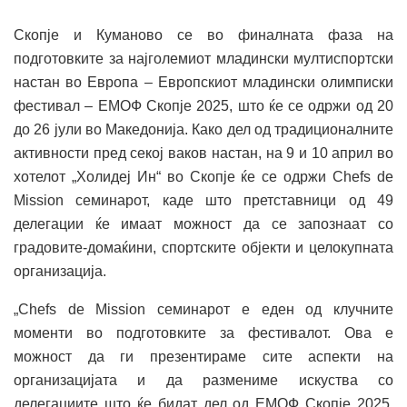
Скопје и Куманово се во финалната фаза на
подготовките за најголемиот младински мултиспортски
настан во Европа – Европскиот младински олимписки
фестивал – ЕМОФ Скопје 2025, што ќе се одржи од 20
до 26 јули во Македонија. Како дел од традиционалните
активности пред секој ваков настан, на 9 и 10 април во
хотелот „Холидеј Ин“ во Скопје ќе се одржи Chefs de
Mission семинарот, каде што претставници од 49
делегации ќе имаат можност да се запознаат со
градовите-домаќини, спортските објекти и целокупната
организација.
„Chefs de Mission семинарот е еден од клучните
моменти во подготовките за фестивалот. Ова е
можност да ги презентираме сите аспекти на
организацијата и да размениме искуства со
делегациите што ќе бидат дел од ЕМОФ Скопје 2025.