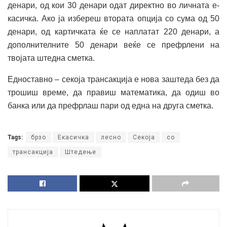
денари, од кои 30 денари одат директно во личната е-
касичка. Ако ја избереш втората опција со сума од 50
денари, од картичката ќе се наплатат 220 денари, а
дополнителните 50 денари веќе се префрлени на
твојата штедна сметка.
Едноставно – секоја трансакција е нова заштеда без да
трошиш време, да правиш математика, да одиш во
банка или да префрлаш пари од една на друга сметка.
Tags:
брзо
Екасичка
лесно
Секоја
со
трансакција
Штедење