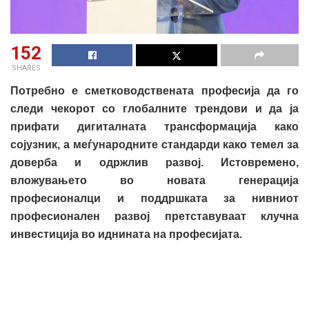
152
SHARES
Потребно е сметководствената професија да го
следи чекорот со глобалните трендови и да ја
прифати дигиталната трансформација како
сојузник, а меѓународните стандарди како темел за
доверба и одржлив развој. Истовремено,
вложувањето во новата генерација
професионалци и поддршката за нивниот
професионален развој претставуваат клучна
инвестиција во иднината на професијата.