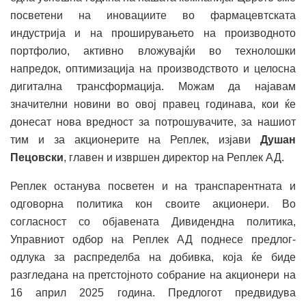
посветени на иновациите во фармацевтската
индустрија и на проширувањето на производното
портфолио, активно вложувајќи во технолошки
напредок, оптимизација на производството и целосна
дигитална трансформација. Можам да најавам
значителни новини во овој правец годинава, кои ќе
донесат нова вредност за потрошувачите, за нашиот
тим и за акционерите на Реплек, изјави
Душан
Пецовски
, главен и извршен директор на Реплек АД.
Реплек останува посветен и на транспарентната и
одговорна политика кон своите акционери. Во
согласност со објавената Дивидендна политика,
Управниот одбор на Реплек АД поднесе предлог-
одлука за распределба на добивка, која ќе биде
разгледана на претстојното собрание на акционери на
16 април 2025 година. Предлогот предвидува