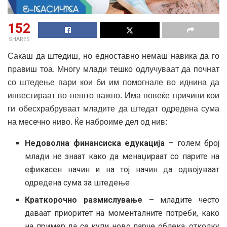
152
SHARES
Сакаш да штедиш, но едноставно немаш навика да го
правиш тоа. Многу млади тешко одлучуваат да почнат
со штедење пари кои би им помогнале во иднина да
инвестираат во нешто важно. Има повеќе причини кои
ги обесхрабруваат младите да штедат одредена сума
на месечно ниво. Ќе наброиме дел од нив:
Недоволна финансиска едукација
– голем број
млади не знаат како да менаџираат со парите на
ефикасен начин и на тој начин да одвојуваат
одредена сума за штедење
Краткорочно размислување
– младите често
даваат приоритет на моменталните потреби, како
на пример да се купи ново парче облека, отколку