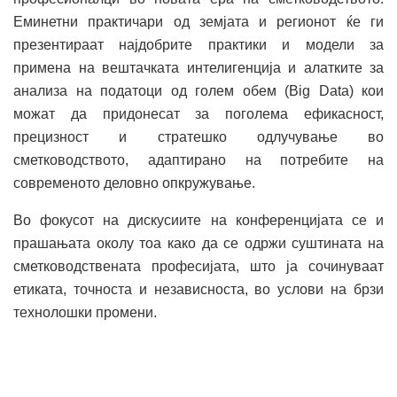
Еминетни практичари од земјата и регионот ќе ги
презентираат најдобрите практики и модели за
примена на вештачката интелигенција и алатките за
анализа на податоци од голем обем (Big Data) кои
можат да придонесат за поголема ефикасност,
прецизност и стратешко одлучување во
сметководството, адаптирано на потребите на
современото деловно опкружување.
Во фокусот на дискусиите на конференцијата се и
прашањата околу тоа како да се одржи суштината на
сметководствената професијата, што ја сочинуваат
етиката, точноста и независноста, во услови на брзи
технолошки промени.