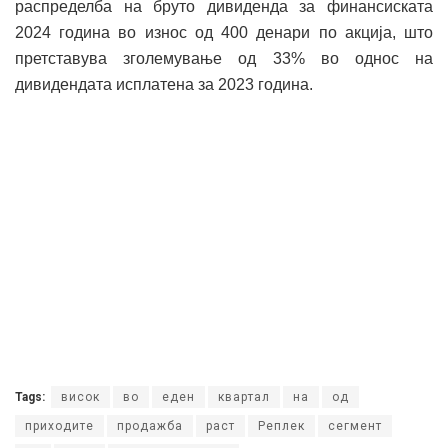
распределба на бруто дивиденда за финансиската
2024 година во износ од 400 денари по акција, што
претставува зголемување од 33% во однос на
дивидендата исплатена за 2023 година.
Tags:
висок
во
еден
квартал
на
од
приходите
продажба
раст
Реплек
сегмент