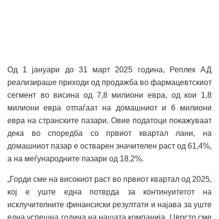
Од 1 јануари до 31 март 2025 година, Реплек АД
реализираше приходи од продажба во фармацевтскиот
сегмент во висина од 7,8 милиони евра, од кои 1,8
милиони евра отпаѓаат на домашниот и 6 милиони
евра на странските пазари. Овие податоци покажуваат
дека во споредба со првиот квартал лани, на
домашниот пазар е остварен значителен раст од 61,4%,
а на меѓународните пазари од 18,2%.
„Горди сме на високиот раст во првиот квартал од 2025,
кој е уште една потврда за континуитетот на
исклучителните финансиски резултати и најава за уште
една успешна година на нашата компанија. Цврсто сме