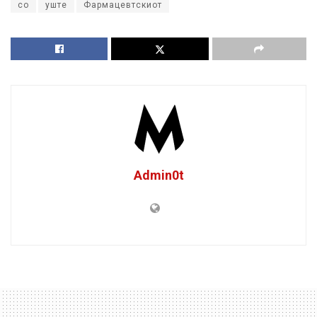
со
уште
Фармацевтскиот
Admin0t