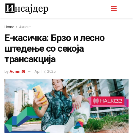
Home
Акцент
Е-касичка: Брзо и лесно
штедење со секоја
трансакција
by
Admin0t
April 7, 2025