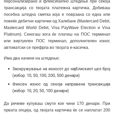
персонализирано и флексибилно штедење при секоја
трансакција со твојата платежна картичка. Добиваш
посебна штедна сметка која е поврзана со една или
повеќе дебитни картички од Халкбанк (Mastercard Debit,
Mastercard World Debit, Visa PayWave Electron и Visa
Platinum). Секогаш кога ќе платиш на ПОС терминал
или виртуелен ПОС терминал, дополнителен износ
автоматски се префрла во твојата е-касичка.
Има два начини на штедење:
Заокружување на износот до најблискиот цел број
(избор: 10, 50, 100, 200, 500 денари)
Фиксен износ од секоја направена трансакција
(избор: 10, 20, 50, 100 денари)
Да речеме купуваш смути кое чини 170 денари. При
првата опција, од твојата картичка ќе се наплатат 200