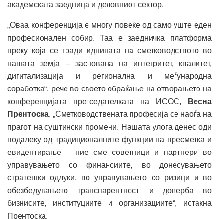
академската заедница и деловниот сектор.
„Оваа конференција е многу повеќе од само уште еден
професионален собир. Таа е заедничка платформа
преку која се гради иднината на сметководството во
нашата земја – заснована на интегритет, квалитет,
дигитализација и регионална и меѓународна
соработка“, рече во своето обраќање на отворањето на
конференцијата претседателката на ИСОС,
Весна
Прентоска
. „Сметководствената професија се наоѓа на
прагот на суштински промени. Нашата улога денес оди
подалеку од традиционалните функции на пресметка и
евидентирање – ние сме советници и партнери во
управувањето со финансиите, во донесувањето
стратешки одлуки, во управувањето со ризици и во
обезбедувањето транспарентност и доверба во
бизнисите, институциите и организациите“, истакна
Прентоска.