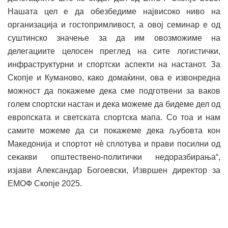
Нашата цел е да обезбедиме највисоко ниво на
организација и гостопримливост, а овој семинар е од
суштинско значење за да им овозможиме на
делегациите целосен преглед на сите логистички,
инфраструктурни и спортски аспекти на настанот. За
Скопје и Куманово, како домаќини, ова е извонредна
можност да покажеме дека сме подготвени за ваков
голем спортски настан и дека можеме да бидеме дел од
европската и светската спортска мапа. Со тоа и нам
самите можеме да си покажеме дека љубовта кон
Македонија и спортот нè сплотува и прави посилни од
секакви општествено-политички недоразбирања“,
изјави Александар Богоевски, Извршен директор за
ЕМОФ Скопје 2025.