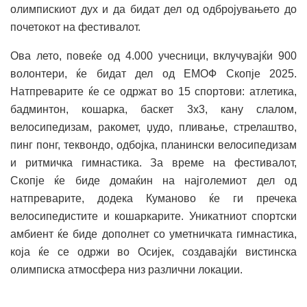
олимпискиот дух и да бидат дел од одбројувањето до
почетокот на фестивалот.
Ова лето, повеќе од 4.000 учесници, вклучувајќи 900
волонтери, ќе бидат дел од ЕМОФ Скопје 2025.
Натпреварите ќе се одржат во 15 спортови: атлетика,
бадминтон, кошарка, баскет 3х3, кану слалом,
велосипедизам, ракомет, џудо, пливање, стрелаштво,
пинг понг, теквондо, одбојка, планински велосипедизам
и ритмичка гимнастика. За време на фестивалот,
Скопје ќе биде домаќин на најголемиот дел од
натпреварите, додека Куманово ќе ги пречека
велосипедистите и кошаркарите. Уникатниот спортски
амбиент ќе биде дополнет со уметничката гимнастика,
која ќе се одржи во Осиjек, создавајќи вистинска
олимписка атмосфера низ различни локации.