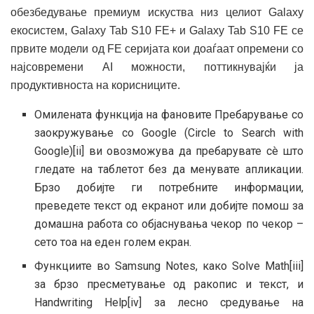
обезбедување премиум искуства низ целиот Galaxy
екосистем, Galaxy Tab S10 FE+ и Galaxy Tab S10 FE се
првите модели од FE серијата кои доаѓаат опремени со
најсовремени AI можности, поттикнувајќи ја
продуктивноста на корисниците.
Омилената функција на фановите Пребарување со
заокружување со Google (Circle to Search with
Google)[ii] ви овозможува да пребарувате сè што
гледате на таблетот без да менувате апликации.
Брзо добијте ги потребните информации,
преведете текст од екранот или добијте помош за
домашна работа со објаснувања чекор по чекор –
сето тоа на еден голем екран.
Функциите во Samsung Notes, како Solve Math[iii]
за брзо пресметување од ракопис и текст, и
Handwriting Help[iv] за лесно средување на