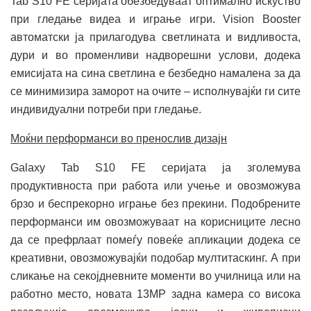
Tab S10 FE серијата обезбедуваат оптимално искуство
при гледање видеа и играње игри. Vision Booster
автоматски ја прилагодува светлината и видливоста,
дури и во променливи надворешни услови, додека
емисијата на сина светлина е безбедно намалена за да
се минимизира заморот на очите – исполнувајќи ги сите
индивидуални потреби при гледање.
Моќни перформанси во пренослив дизајн
Galaxy Tab S10 FE серијата ја зголемува
продуктивноста при работа или учење и овозможува
брзо и беспрекорно играње без прекини. Подобрените
перформанси им овозможуваат на корисниците лесно
да се префрлаат помеѓу повеќе апликации додека се
креативни, овозможувајќи подобар мултитаскинг. А при
сликање на секојдневните моменти во училница или на
работно место, новата 13MP задна камера со висока