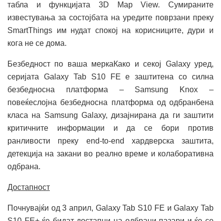
табла и функцијата 3D Map View. Сумираните
известувања за состојбата на уредите поврзани преку
SmartThings им нудат спокој на корисниците, дури и
кога не се дома.
Безбедност по ваша меркаКако и секој Galaxy уред,
серијата Galaxy Tab S10 FE е заштитена со силна
безбедносна платформа – Samsung Knox –
повеќеслојна безбедносна платформа од одбранбена
класа на Samsung Galaxy, дизајнирана да ги заштити
критичните информации и да се бори против
ранливости преку end-to-end хардверска заштита,
детекција на закани во реално време и колаборативна
одбрана.
Достапност
Почнувајќи од 3 април, Galaxy Tab S10 FE и Galaxy Tab
S10 FE+ ќе бидат достапни на одбрани пазари и ќе се