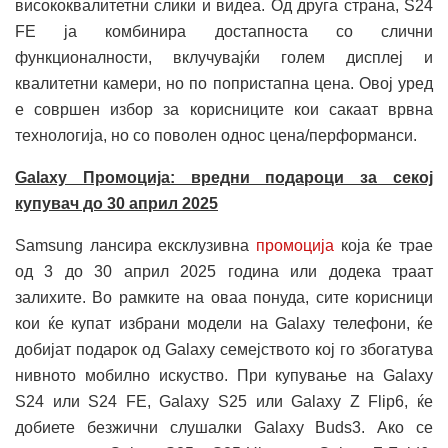
висококвалитетни слики и видеа. Од друга страна, S24
FE ја комбинира достапноста со слични
функционалности, вклучувајќи голем дисплеј и
квалитетни камери, но по попристапна цена. Овој уред
е совршен избор за корисниците кои сакаат врвна
технологија, но со поволен однос цена/перформанси.
Galaxy Промоција: вредни подароци за секој
купувач до 30 април 2025
Samsung лансира ексклузивна
промоција
која ќе трае
од 3 до 30 април 2025 година или додека траат
залихите. Во рамките на оваа понуда, сите корисници
кои ќе купат избрани модели на Galaxy телефони, ќе
добијат подарок од Galaxy семејството кој го збогатува
нивното мобилно искуство. При купување на Galaxy
S24 или S24 FE, Galaxy S25 или Galaxy Z Flip6, ќе
добиете безжични слушалки Galaxy Buds3. Ако се