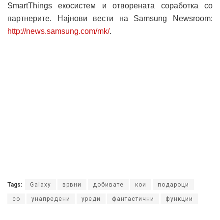
SmartThings екосистем и отворената соработка со
партнерите. Најнови вести на Samsung Newsroom:
http://news.samsung.com/mk/
.
Tags:
Galaxy
врвни
добивате
кои
подароци
со
унапредени
уреди
фантастични
функции