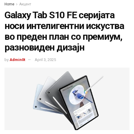
Home
Акцент
Galaxy Tab S10 FE серијата
носи интелигентни искуства
во преден план со премиум,
разновиден дизајн
by
Admin0t
April 3, 2025