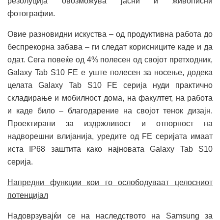
резолуција овозможува јасни и живописни
фотографии.
Овие разновидни искуства – од продуктивна работа до
беспрекорна забава – ги следат корисниците каде и да
одат. Сега повеќе од 4% полесен од својот претходник,
Galaxy Tab S10 FE е уште полесен за носење, додека
целата Galaxy Tab S10 FE серија нуди практично
складирање и мобилност дома, на факултет, на работа
и каде било – благодарение на својот тенок дизајн.
Проектирани за издржливост и отпорност на
надворешни влијанија, уредите од FE серијата имаат
иста IP68 заштита како најновата Galaxy Tab S10
серија.
Напредни функции кои го ослободуваат целосниот
потенцијал
Надоврзувајќи се на наследството на Samsung за