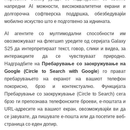
напредни AI можности, висококвалитетни екрани и
долгорочна софтверска поддршка, обезбедувајќи
мобилно искуство што е подготвено за иднината.
AI агентите со мултимодални способности им
овозможуваат на флегшип уредите од серијата Galaxy
S25 да интерпретираат текст, говор, слики и видеа, за
интеракциите да се чувствуваат природно.
Надградбите на
Пребарување со заокружување на
Google (Circle to Search with Google
) го прават
пребарувањето на екранот на вашиот телефон
покорисно, брзо и контекстуално. Функцијата
Пребарување со заокружување (Circle to Search) сега
брзо ги препознава телефонските броеви, е-поштата и
URL-адресите на вашиот екран, овозможувајќи ви да
се јавувате, да пишувате е-пошта или да посетите веб-
страница со еден допир.