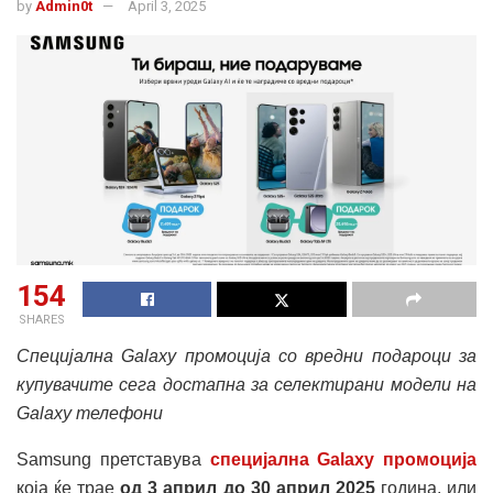
by
Admin0t
April 3, 2025
154
SHARES
Специјална Galaxy промоција со вредни подароци за
купувачите
сега достапна за селектирани модели на
Galaxy телефони
Samsung претставува
специјална Galaxy промоција
која ќе трае
од 3
април
до
30
април
2025
година, или