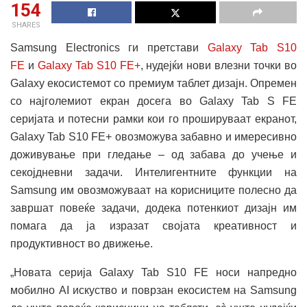
154
SHARES
Samsung Electronics ги претстави
Galaxy Tab S10
FE
и
Galaxy Tab S10 FE+
, нудејќи нови влезни точки во
Galaxy екосистемот со премиум таблет дизајн. Опремен
со најголемиот екран досега во Galaxy Tab S FE
серијата и потесни рамки кои го прошируваат екранот,
Galaxy Tab S10 FE+ овозможува забавно и имересивно
доживување при гледање – од забава до учење и
секојдневни задачи. Интелигентните функции на
Samsung им овозможуваат на корисниците полесно да
завршат повеќе задачи, додека потенкиот дизајн им
помага да ја изразат својата креативност и
продуктивност во движење.
„Новата серија Galaxy Tab S10 FE носи напредно
мобилно AI искуство и поврзан екосистем на Samsung