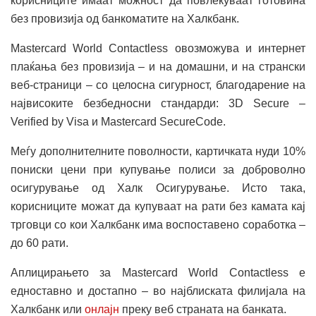
корисниците имаат можност да повлекуваат готовина
без провизија од банкоматите на Халкбанк.
Mastercard World Contactless овозможува и интернет
плаќања без провизија – и на домашни, и на странски
веб-страници – со целосна сигурност, благодарение на
највисоките безбедносни стандарди: 3D Secure –
Verified by Visa и Mastercard SecureCode.
Меѓу дополнителните поволности, картичката нуди 10%
пониски цени при купување полиси за доброволно
осигурување од Халк Осигурување. Исто така,
корисниците можат да купуваат на рати без камата кај
трговци со кои Халкбанк има воспоставено соработка –
до 60 рати.
Аплицирањето за Mastercard World Contactless е
едноставно и достапно – во најблиската филијала на
Халкбанк или
онлајн
преку веб страната на банката.