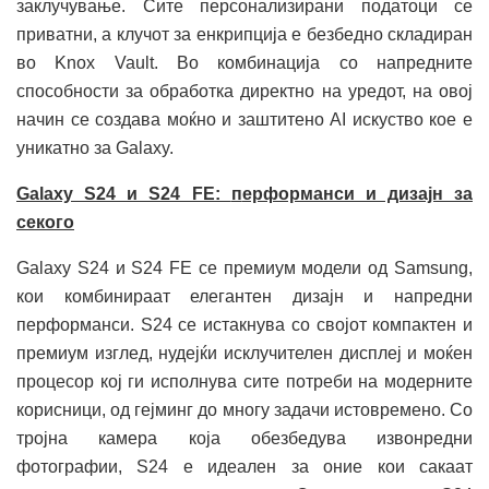
заклучување. Сите персонализирани податоци се
приватни, а клучот за енкрипција е безбедно складиран
во Knox Vault. Во комбинација со напредните
способности за обработка директно на уредот, на овој
начин се создава моќно и заштитено AI искуство кое е
уникатно за Galaxy.
Galaxy S24 и S24 FE:
п
ерформанси и дизајн за
секого
Galaxy S24 и S24 FE се премиум модели од Samsung,
кои комбинираат елегантен дизајн и напредни
перформанси. S24 се истакнува со својот компактен и
премиум изглед, нудејќи исклучителен дисплеј и моќен
процесор кој ги исполнува сите потреби на модерните
корисници, од гејминг до многу задачи истовремено. Со
тројна камера која обезбедува извонредни
фотографии, S24 е идеален за оние кои сакаат