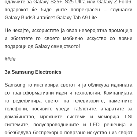
одлучите за Galaxy S25+, S25 Ultra или Galaxy Z Fold6,
подарокот ќе биде уште попрекрасен – слушалки
Galaxy Buds3 и таблет Galaxy Tab A9 Lite.
Не чекајте, искористете ја оваа неверојатна промоција
и збогатете го своето мобилно искуство со врвни
подароци од Galaxy семејството!
####
За Samsung Electronics
Samsung го инспирира светот и ја обликува иднината
со трансформативни идеи и технологии. Компанијата
го редефинира светот на телевизорите, паметните
телефони, носивите уреди, таблетите, апаратите за
домаќинство, мрежните системи и меморија, LSI
системите, полуспроводниците и LED решенија и
обезбедува беспрекорно поврзано искуство низ својот