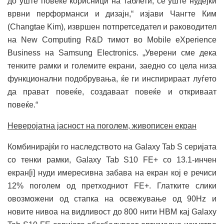
до уште повеќе корисници на таблети, сè уште нудејќи
врвни перформанси и дизајн,“ изјави Чангте Ким
(Changtae Kim), извршен потпретседател и раководител
на New Computing R&D тимот во Mobile eXperience
Business на Samsung Electronics. „Уверени сме дека
тенките рамки и големите екрани, заедно со цела низа
функционални подобрувања, ќе ги инспирираат луѓето
да прават повеќе, создаваат повеќе и откриваат
повеќе.“
Неверојатна јасност на поголем, живописен екран
Комбинирајќи го наследството на Galaxy Tab S серијата
со тенки рамки, Galaxy Tab S10 FE+ со 13.1-инчен
екран[i] нуди имересивна забава на екран кој е речиси
12% поголем од претходниот FE+. Глатките слики
овозможени од стапка на освежување од 90Hz и
новите нивоа на видливост до 800 нити HBM кај Galaxy