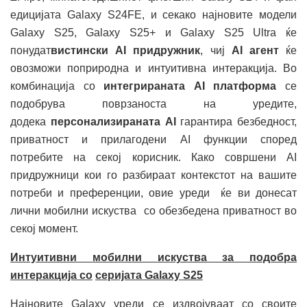
едицијата Galaxy S24FE, и секако најновите модели
Galaxy S25, Galaxy S25+ и Galaxy S25 Ultra ќе
понудат
вистински AI придружник
, чиј
AI агент
ќе
овозможи поприродна и интуитивна интеракција. Во
комбинација со
интегрираната AI платформа
се
подобрува поврзаноста на уредите,
додека
персонализираната AI
гарантира безбедност,
приватност и прилагодени AI функции според
потребите на секој корисник. Како совршени AI
придружници кои го разбираат контекстот на вашите
потреби и преференции, овие уреди ќе ви донесат
лични мобилни искуства со обезбедена приватност во
секој момент.
Интуитивни мобилни искуства за подобра
интеракција
со
серијата
Galaxy S25
Најновите Galaxy уреди се издвојуваат со своите