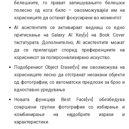
белешките, го прават запишувањето белешки
полесно од кога било – овозможувајќи им на
корисниците да останат фокусирани во моментот.
AI асистентите се активираат веднаш со едно
притискање на Galaxy AI Key[v] на Book Cover
тастатурата. Дополнително, AI асистентите можат
да се прилагодат според преференциите на
корисникот за поперсонализирано искуство.
Подобрениот Object Eraser[vi] им овозможува на
корисниците лесно да отстранат несакани објекти
од фотографии, со автоматски предлози за брзо и
едноставно уредување.
Новата функција Best Face[vii] обезбедува
совршени групни фотографии со избирање и
комбинирање на најдобрите изрази и
карактеристики.