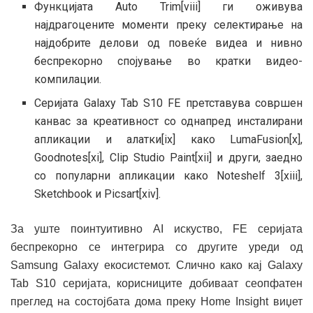
Функцијата Auto Trim[viii] ги оживува
најдрагоцените моменти преку селектирање на
најдобрите делови од повеќе видеа и нивно
беспрекорно спојување во кратки видео-
компилации.
Серијата Galaxy Tab S10 FE претставува совршен
канвас за креативност со однапред инсталирани
апликации и алатки[ix] како LumaFusion[x],
Goodnotes[xi], Clip Studio Paint[xii] и други, заедно
со популарни апликации како Noteshelf 3[xiii],
Sketchbook и Picsart[xiv].
За уште поинтуитивно AI искуство, FE серијата
беспрекорно се интегрира со другите уреди од
Samsung Galaxy екосистемот. Слично како кај Galaxy
Tab S10 серијата, корисниците добиваат сеопфатен
преглед на состојбата дома преку Home Insight виџет