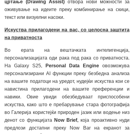
цртање (Drawing Assist)
отвора нови можности за
оживување на идеите преку комбинирање на скици,
текст или визуелни насоки.
Искуства прилагодени на вас, со целосна заштита
на приватноста
Во ерата на вештачката интелигенција,
персонализацијата оди рака под рака со приватноста.
На Galaxy S25,
Personal Data Engine
овозможува
персонализирани AI функции преку безбедна анализа
на вашите податоци на уредот, нудејќи искуства кои се
навистина прилагодени на вашите преференции и
навики. Овие увиди обезбедуваат приспособени
искуства, како што е пребарување стара фотографија
во Галерија користејќи природен јазик или водење низ
денот со функцијата
Now Brief,
која проактивно нуди
предлози достапни преку Now Bar на екранот за