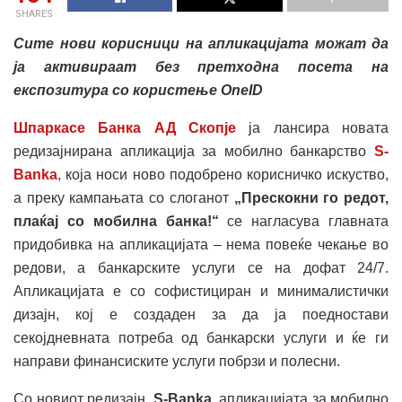
SHARES
Сите нови корисници на апликацијата можат да
ја активираат без претходна посета на
експозитура со користење OneID
Шпаркасе Банка АД Скопје
ја лансира новата
редизајнирана апликација за мобилно банкарство
S-
Banka
, која носи ново подобрено корисничко искуство,
а преку кампањата со слоганот
„Прескокни го редот,
плаќај со мобилна банка!“
се нагласува главната
придобивка на апликацијата – нема повеќе чекање во
редови, а банкарските услуги се на дофат 24/7.
Апликацијата е со софистициран и минималистички
дизајн, кој е создаден за да ја поедностави
секојдневната потреба од банкарски услуги и ќе ги
направи финансиските услуги побрзи и полесни.
Со новиот редизајн,
S-Banka
, апликацијата за мобилно