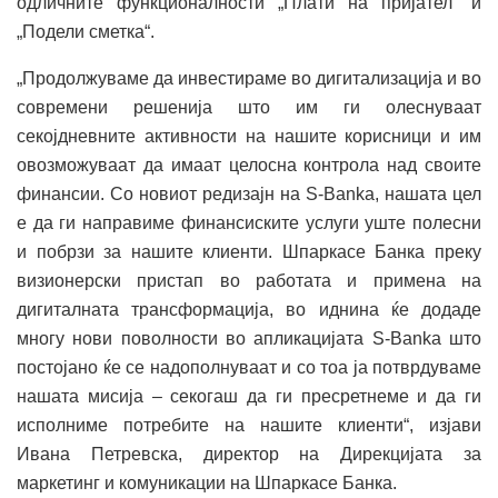
одличните функционалности „Плати на пријател“ и
„Подели сметка“.
„Продолжуваме да инвестираме во дигитализација и во
современи решенија што им ги олеснуваат
секојдневните активности на нашите корисници и им
овозможуваат да имаат целосна контрола над своите
финансии. Со новиот редизајн на S-Banka, нашата цел
е да ги направиме финансиските услуги уште полесни
и побрзи за нашите клиенти. Шпаркасе Банка преку
визионерски пристап во работата и примена на
дигиталната трансформација, во иднина ќе додаде
многу нови поволности во апликацијата S-Banka што
постојано ќе се надополнуваат и со тоа ја потврдуваме
нашата мисија – секогаш да ги пресретнеме и да ги
исполниме потребите на нашите клиенти“, изјави
Ивана Петревска, директор на Дирекцијата за
маркетинг и комуникации на Шпаркасе Банка.