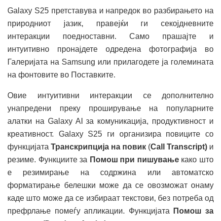
Galaxy S25 претставува и напредок во разбирањето на
природниот јазик, правејќи ги секојдневните
интеракции поедноставни. Само прашајте и
интуитивно пронајдете одредена фотографија во
Галеријата на Samsung или прилагодете ја големината
на фонтовите во Поставките.
Овие интуитивни интеракции се дополнително
унапредени преку проширување на популарните
алатки на Galaxy AI за комуникација, продуктивност и
креативност. Galaxy S25 ги организира повиците со
функцијата
Транскрипција на повик
(
Call Transcript)
и
резиме. Функциите за
Помош при пишување
како што
е резимирање на содржина или автоматско
форматирање белешки може да се овозможат онаму
каде што може да се избираат текстови, без потреба од
префрлање помеѓу апликации. Функцијата
Помош за