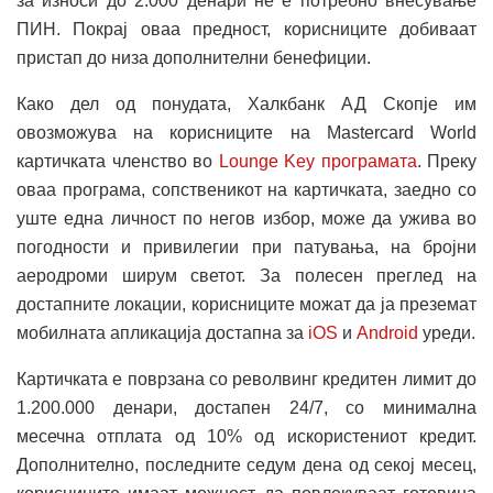
за износи до 2.000 денари не е потребно внесување
ПИН. Покрај оваа предност, корисниците добиваат
пристап до низа дополнителни бенефиции.
Како дел од понудата, Халкбанк АД Скопје им
овозможува на корисниците на Mastercard World
картичката членство во
Lounge Key програмата
. Преку
оваа програма, сопственикот на картичката, заедно со
уште една личност по негов избор, може да ужива во
погодности и привилегии при патувања, на бројни
аеродроми ширум светот. За полесен преглед на
достапните локации, корисниците можат да ја преземат
мобилната апликација достапна за
iOS
и
Android
уреди.
Картичката е поврзана со револвинг кредитен лимит до
1.200.000 денари, достапен 24/7, со минимална
месечна отплата од 10% од искористениот кредит.
Дополнително, последните седум дена од секој месец,