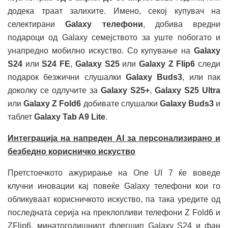
додека траат залихите. Имено, секој купувач на
селектирани
Galaxy
телефони
, добива вредни
подароци од Galaxy семејството за уште побогато и
унапредно мобилно искуство. Со купување на
Galaxy
S24
или
S24 FE
,
Galaxy S25
или
Galaxy Z Flip6
следи
подарок безжични слушалки
Galaxy Buds3
, или пак
доколку се одлучите за
Galaxy S25+
,
Galaxy S25 Ultra
или
Galaxy Z Fold6
добивате слушалки
Galaxy Buds3
и
таблет
Galaxy Tab A9 Lite
.
Интеграција на напреден AI за персонализирано и
безбедно корисничко искуство
Претстоечкото ажурирање на One UI 7 ќе воведе
клучни иновации кај повеќе Galaxy телефони кои го
обликуваат корисничкото искуство, па така уредите од
последната серија на преклопливи телефони Z Fold6 и
ZFlip6, минатогодишниот флегшип Galaxy S24 и фан