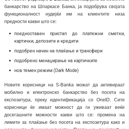
банкарство на Шпаркасе Банка, ја подобрува својата
функционалност нудејќи им на клиентите низа
предности какви што се:
поедноставен пристап до платежни сметки,
картички, депозити и кредити
подобрен начин на плаќање и трансфери
подобрено менаџирање на картичките
нов темен режим (Dark Mode)
Новите корисници на S-Banka можат да активираат
мобилно и електронско банкарство без посета на
експозитура, преку идентификација со OneID. Сите
корисници ќе имаат можност да ги уживаат веќе
досегашните можности какви што се: промена на
лимити за плаќање без посета на експозитура како и