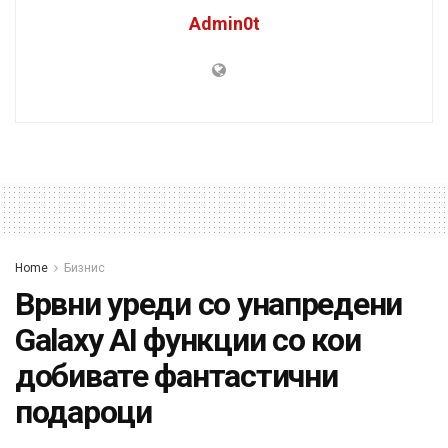
Admin0t
Home
Бизнис
Врвни уреди со унапредени
Galaxy AI функции со кои
добивате фантастични
подароци