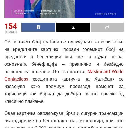
154
SHARES
Сѐ поголем број граѓани се одлучуваат за користење
на кредитните картички поради големиот број на
предности и бенефиции кои тие ги нудат покрај
основната бенефиција – практично и безбедно
решение за плаќање. Во таа насока,
Mastercard World
Contactless
кредитната картичка на Халкбанк се
издвојува како премиум производ наменет за
корисници кои бараат да добијат нешто повеќе од
класично плаќање.
Оваа картичка овозможува брзи и сигурни трансакции
благодарение на бесконтактната технологија, при што