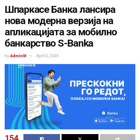
Шпаркасе Банка лансира
нова модерна верзија на
апликацијата за мобилно
банкарство S-Banka
by
Admin0t
April 3, 2025
154