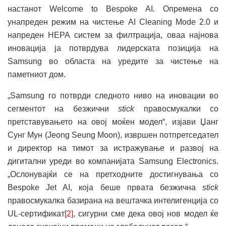
настанот Welcome to Bespoke AI. Опременa со
унапреден режим на чистење AI Cleaning Mode 2.0 и
напреден HEPA систем за филтрација, оваа најнова
иновација ја потврдува лидерската позиција на
Samsung во областа на уредите за чистење на
паметниот дом.
„Samsung го потврди следното ниво на иновации во
сегментот на безжични
stick
правосмукалки со
претставувањето на овој моќен модел“, изјави Џанг
Сунг Мун (Jeong Seung Moon), извршен потпретседател
и директор на тимот за истражување и развој на
дигитални уреди во компанијата Samsung Electronics.
„Ослонувајќи се на претходните достигнувања со
Bespoke Jet AI, која беше првата безжична
stick
правосмукалка базирана на вештачка интелигенција со
UL-сертификат
[2]
, сигурни сме дека овој нов модел ќе