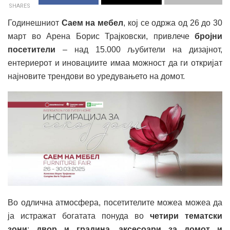
SHARES
Годинешниот
Саем на мебел
, кој се одржа од 26 до 30
март во Арена Борис Трајковски, привлече
бројни
посетители
– над 15.000 љубители на дизајнот,
ентериерот и иновациите имаа можност да ги откријат
најновите трендови во уредувањето на домот.
Во одлична атмосфера, посетителите можеа можеа да
ја истражат богатата понуда во
четири тематски
зони
:
двор и градина, аксесоари за домот и