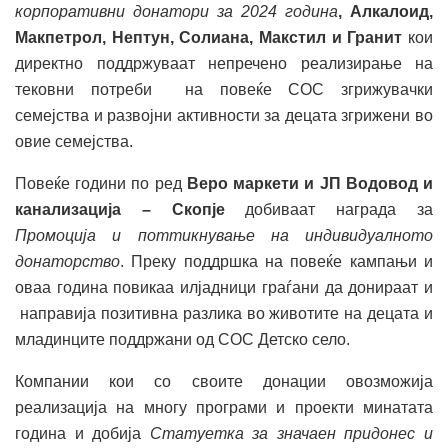
корпоративни донатори за 2024 година
, Алкалоид,
Макпетрол
,
Нептун, Солиана, Макстил и Гранит
кои
директно поддржуваат непречено реализирање на
тековни потреби на повеќе СОС згрижувачки
семејства и развојни активности за децата згрижени во
овие семејства.
Повеќе години по ред
Веро маркети и ЈП Водовод и
канализација – Скопје
добиваат награда за
Промоција и поттикнување на индивидуалното
донаторство
. Преку поддршка на повеќе кампањи и
оваа година повикаа илјадници граѓани да донираат и
направија позитивна разлика во животите на децата и
младинците поддржани од СОС Детско село.
Компании кои со своите донации овозможија
реализација на многу програми и проекти минатата
година и добија
Статуетка за значаен придонес и