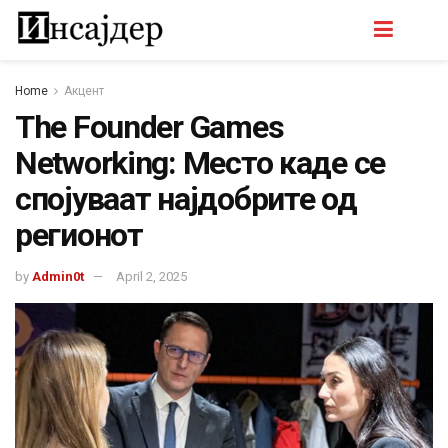
Home
Акцент
The Founder Games
Networking: Место каде се
спојуваат најдобрите од
регионот
by
Admin0t
April 2, 2025