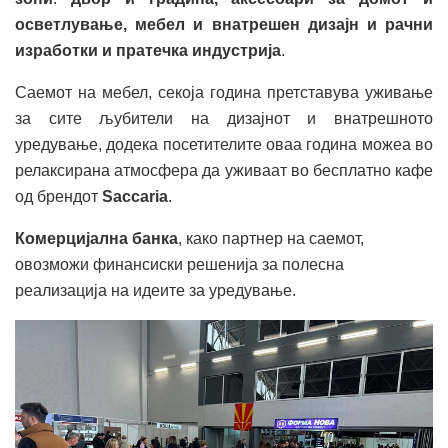
осветлување, мебел и внатрешен дизајн и рачни
изработки и пратечка индустрија
.
Саемот на мебел, секоја година претставува уживање
за сите љубители на дизајнот и внатрешното
уредување, додека посетителите оваа година можеа во
релаксирана атмосфера да уживаат во бесплатно кафе
од брендот
Saccaria
.
Комерцијална банка
, како партнер на саемот,
овозможи финансиски решенија за полесна
реализација на идеите за уредување.