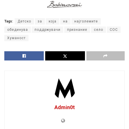
Tags:
Детско
за
која
на
најголемите
обединува
поддржувачи
признание
село
СОС
Хуманост
Admin0t