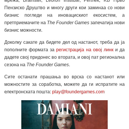
мрежа, Brainster, Leoron Institute, Реплек, KБ Прво
Пензиско Друштво и многу други кои заминаа со нови
бизнис погледи на иновацискиот екосистем, а
претприемачите на
The Founder Games
запечатија нови
бизнис можности.
Доколку сакате да бидете дел од настанот, треба да ја
пополните формата за
регистрација на овој линк
и да
дадете свој придонес во втората, и овој пат регионална
сезона на
The Founder Games
.
Сите останати прашања во врска со настанот или
можностите за соработка, можете да ги испратите на
електронската пошта:
play@foundergames.com