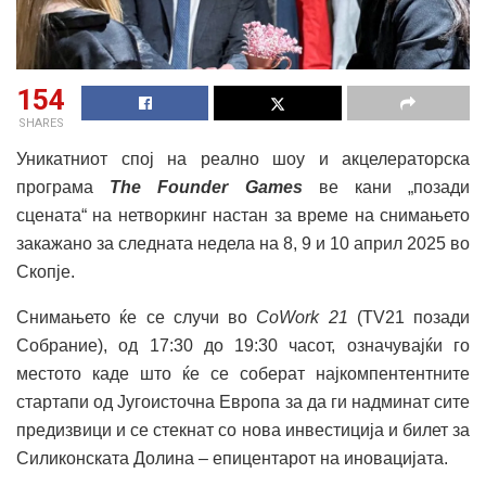
154
SHARES
Уникатниот спој на реално шоу и акцелераторска
програма
The Founder Games
ве кани „позади
сцената“ на нетворкинг настан за време на снимањетo
закажано за следната недела на 8, 9 и 10 април 2025 во
Скопје.
Снимањето ќе се случи во
CoWork 21
(TV21 позади
Собрание), од 17:30 до 19:30 часот, означувајќи го
местото каде што ќе се соберат најкомпентентните
стартапи од Југоисточна Европа за да ги надминат сите
предизвици и се стекнат со нова инвестиција и билет за
Силиконската Долина – епицентарот на иновацијата.