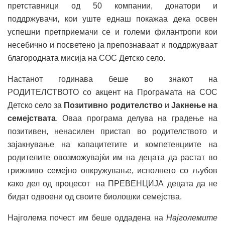
претставници од 50 компании, донатори и
поддржувачи, кои уште еднаш покажаа дека освен
успешни претприемачи се и големи филантропи кои
несебично и посветено ја препознаваат и поддржуваат
благородната мисија на СОС Детско село.
Настанот годинава беше во знакот на
РОДИТЕЛСТВОТО со акцент на Програмата на СОС
Детско село за
Позитивно родителство
и
Јакнење на
семејствата
. Оваа програма делува на градење на
позитивен, ненасилен пристап во родителството и
зајакнување на капацитетите и компетенциите на
родителите овозможувајќи им на децата да растат во
грижливо семејно опкружување, исполнето со љубов
како дел од процесот на ПРЕВЕНЦИЈА децата да не
бидат одвоени од своите биолошки семејства.
Најголема почест им беше оддадена на
Најголемите