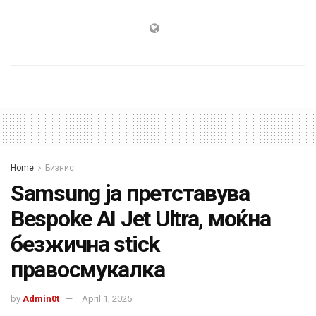
Home
Бизнис
Samsung ја претставува
Bespoke AI Jet Ultra, моќна
безжична stick
правосмукалка
by
Admin0t
April 1, 2025