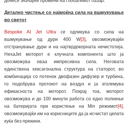
донесе значајни промени на глобалниот пазар.“
Детално
чистење
со
најмоќна
сила на вшмукување
во светот
Bespoke AI Jet Ultra
се одликува со сила на
вшмукување од дури 400 W
[3]
, овозможувајќи
отстранување дури и на најтврдокорната нечистотија.
HexaJet моторот е клучната компонента што ја
овозможува оваа импресивна сила. Неговата
единствена хексагонална структура на статорот, во
комбинација со потенок двофазен дифузер и турбина,
го подобрува протокот на воздух и ја зголемува
ефикасноста на моторот. Покрај тоа, моторот
овозможува и до 100 минути работа со едно полнење
на батеријата при користење на Min режимот
[4]
,
овозможувајќи им на корисниците да ја исчистат целата
куќа без прекини.