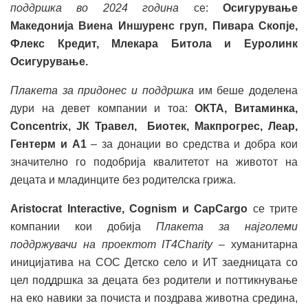
поддршка во 2024 година
се:
Осигурување
Македонија Виена Иншуренс груп, Пивара Скопје,
Флекс Кредит, Млекара Битола и Еуролинк
Осигурување.
Плакета за придонес и поддршка
им беше доделена
дури на девет компании и тоа:
ОКТА, Витаминка,
Concentrix,
ЈК Травел, Биотек, Макпрогрес, Леар,
Гентерм и А1
– за донации во средства и добра кои
значително го подобрија квалитетот на животот на
децата и младинците без родителска грижа.
Aristocrat Interactive, Cognism
и CapCargo
се трите
компании кои добија
Плакета за најголеми
поддржувачи на проектот
IT4Charity
– хуманитарна
иницијатива на СОС Детско село и ИТ заедницата со
цел поддршка за децата без родители и поттикнување
на еко навики за почиста и поздрава животна средина,