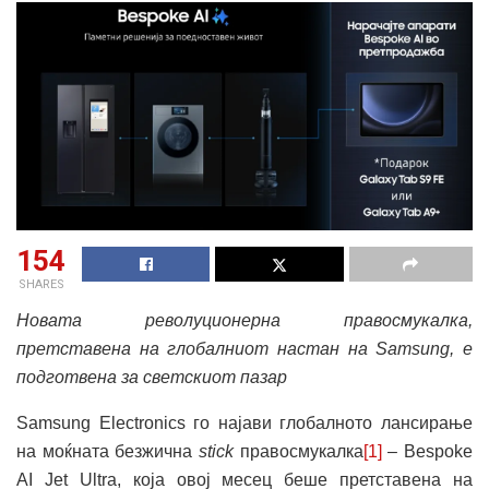
154
SHARES
Новата
револуционерна
правосмукалка
,
претставена
на
глобалниот
настан
на
Samsung,
е
подготвена
за
светскиот
пазар
Samsung Electronics го најави глобалното лансирање
на моќната безжична
stick
правосмукалка
[1]
– Bespoke
AI Jet Ultra, којa овој месец беше претставенa на