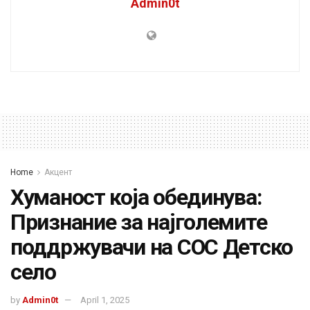
Admin0t
Home
Акцент
Хуманост која обединува:
Признание за најголемите
поддржувачи на СОС Детско
село
by
Admin0t
April 1, 2025