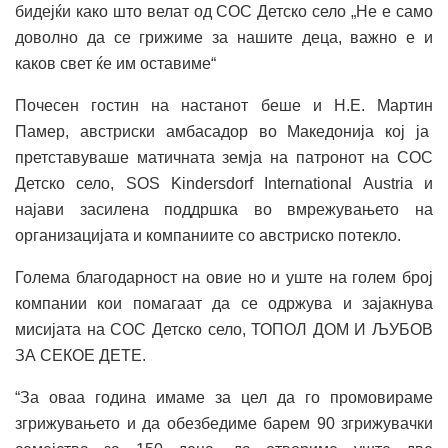
бидејќи како што велат од СОС Детско село „Не е само
доволно да се грижиме за нашите деца, важно е и
каков свет ќе им оставиме“
Почесен гостин на настанот беше и Н.Е. Мартин
Памер, австриски амбасадор во Македонија кој ја
претставуваше матичната земја на патронот на СОС
Детско село, SOS Kindersdorf International Austria и
најави засилена поддршка во вмрежувањето на
организацијата и компаниите со австриско потекло.
Голема благодарност на овие но и уште на голем број
компании кои помагаат да се одржува и зајакнува
мисијата на СОС Детско село, ТОПОЛ ДОМ И ЉУБОВ
ЗА СЕКОЕ ДЕТЕ.
“За оваа година имаме за цел да го промовираме
згрижувањето и да обезбедиме барем 90 згрижувачки