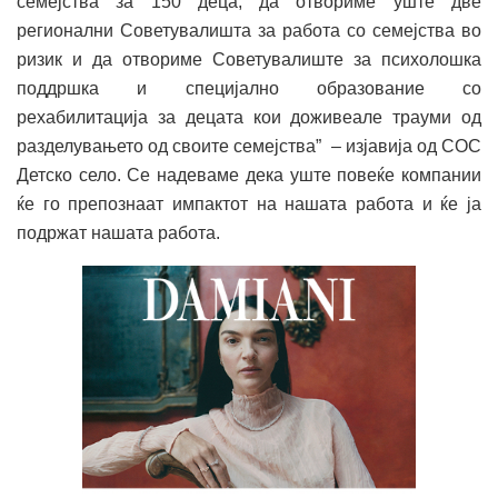
семејства за 150 деца​, да отвориме уште ​две
регионални Советувалишта за работа со семејства во
ризик ​и да отвориме Советувалиште за психолошка
поддршка и специјално образование со
рехабилитација за децата кои доживеале трауми од
разделувањето од своите семејствa” – изјавија од СОС
Детско село. Се надеваме дека уште повеќе компании
ќе го препознаат импактот на нашата работа и ќе ја
подржат нашата работа.