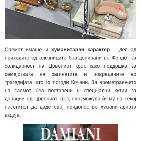
Саемот имаше и
хуманитарен карактер
– дел од
приходите од влезниците беа донирани во Фондот за
солидарност на Црвениот крст, како поддршка за
семејствата на загинатите и повредените во
трагедијата што го погоди Кочани. За времетраењето
на саемот беа поставени и специјални кутии за
донации од Црвениот крст, овозможувајќи му на секој
посетител да даде свој придонес во хуманитарната
акција.