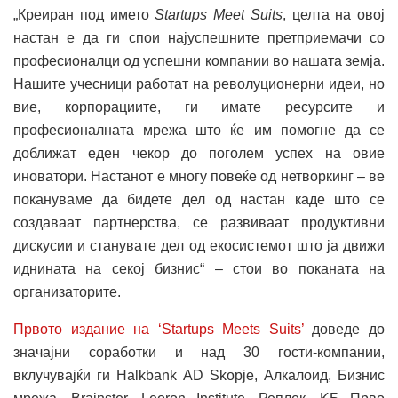
„Креиран под името
Startups Meet Suits
, целта на овој
настан е да ги спои најуспешните претприемачи со
професионалци од успешни компании во нашата земја.
Нашите учесници работат на револуционерни идеи, но
вие, корпорациите, ги имате ресурсите и
професионалната мрежа што ќе им помогне да се
доближат еден чекор до поголем успех на овие
иноватори. Настанот е многу повеќе од нетворкинг – ве
покануваме да бидете дел од настан каде што се
создаваат партнерства, се развиваат продуктивни
дискусии и станувате дел од екосистемот што ја движи
иднината на секој бизнис“ – стои во поканата на
организаторите.
Првото издание на ‘Startups Meets Suits’
доведе до
значајни соработки и над 30 гости-компании,
вклучувајќи ги Halkbank AD Skopje, Алкалоид, Бизнис