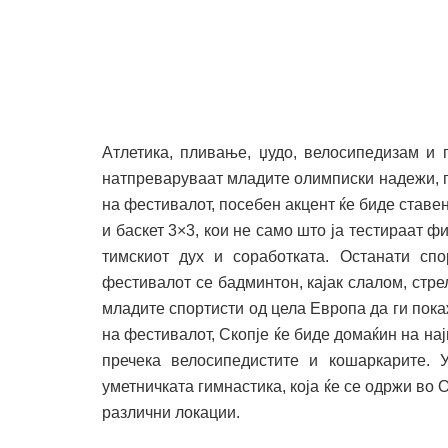
Атлетика, пливање, џудо, велосипедизам и 
натпреваруваат младите олимписки надежи, п
на фестивалот, посебен акцент ќе биде ставен
и баскет 3×3, кои не само што ја тестираат ф
тимскиот дух и соработката. Останати сп
фестивалот се бадминтон, кајак слалом, стре
младите спортисти од цела Европа да ги пок
на фестивалот, Скопје ќе биде домаќин на на
пречека велосипедистите и кошаркарите. 
уметничката гимнастика, која ќе се одржи во
различни локации.