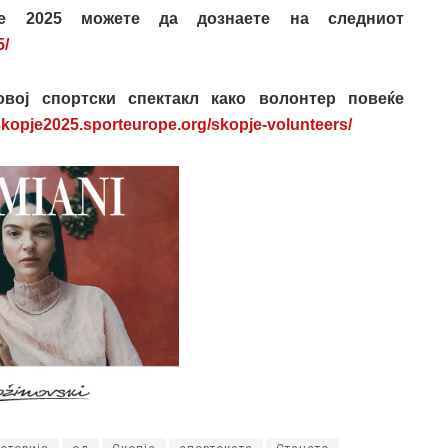
е 2025 можете да дознаете на следниот
5/
овој спортски спектакл како волонтер повеќе
/skopje2025.sporteurope.org/skopje-volunteers/