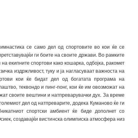
гимнастика се само дел од спортовите во кои ќе се
ретставувајќи ги боите на своите држави. Во рамките
 на екипните спортови како кошарка, одбојка, ракомет
изичка издржливост, туку и ја нагласуваат важноста на
ортови кои ќе бидат дел од богатата програма на
лаштво, теквондо и пинг-понг, кои ќе им овозможат на
ажат своите вештини и натпреварувачки дух. За време
јголемиот дел од натпреварите, додека Куманово ќе ги
Уникатниот спортски амбиент ќе биде дополнет со
 Осиек, создавајќи вистинска олимписка атмосфера низ