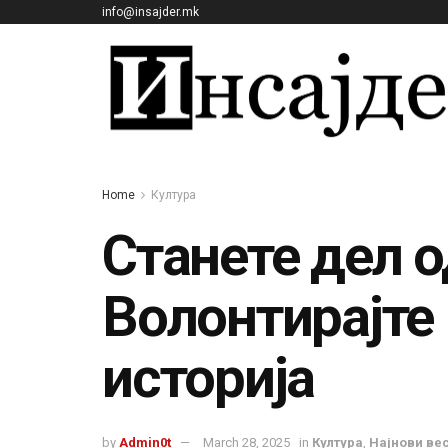
info@insajder.mk
Home
Култура
Станете дел 
Волонтирајте 
историја
by
Admin0t
March 28, 2025
in
Култура
,
Најнови ве