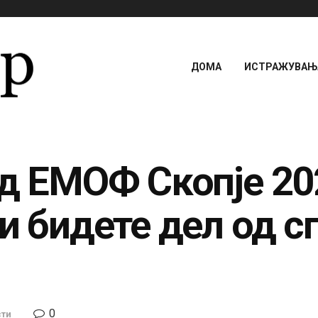
ДОМА
ИСТРАЖУВАЊА
од ЕМОФ Скопје 20
и бидете дел од с
0
сти