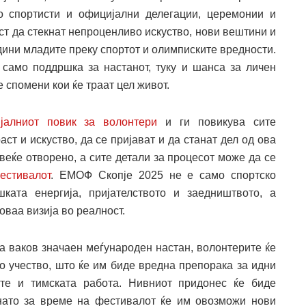
со спортисти и официјални делегации, церемонии и
ст да стекнат непроценливо искуство, нови вештини и
едини младите преку спортот и олимписките вредности.
само поддршка за настанот, туку и шанса за личен
 спомени кои ќе траат цел живот.
јалниот повик за волонтери
и ги повикува сите
ст и искуство, да се пријават и да станат дел од ова
веќе отворено, а сите детали за процесот може да се
естивалот
. ЕМОФ Скопје 2025 не е само спортско
ката енергија, пријателството и заедништвото, а
оваа визија во реалност.
а ваков значаен меѓународен настан, волонтерите ќе
о учество, што ќе им биде вредна препорака за идни
ите и тимската работа. Нивниот придонес ќе биде
кнато за време на фестивалот ќе им овозможи нови