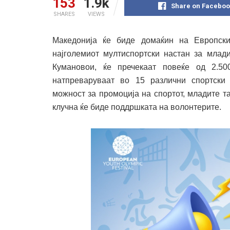
153
1.9k
Share on Faceboo
SHARES
VIEWS
Македонија ќе биде домаќин на Европск
најголемиот мултиспортски настан за млади
Кумановои, ќе пречекаат повеќе од 2.5
натпреваруваат во 15 различни спортски 
можност за промоција на спортот, младите т
клучна ќе биде поддршката на волонтерите.