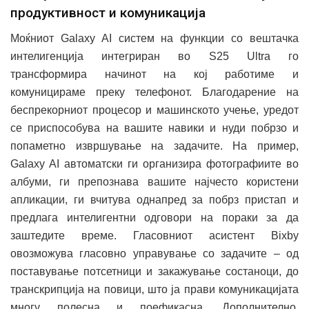
продуктивност и комуникација
Моќниот Galaxy AI систем на функции со вештачка
интелигенција интегриран во S25 Ultra го
трансформира начинот на кој работиме и
комуницираме преку телефонот. Благодарение на
беспрекорниот процесор и машинското учење, уредот
се приспособува на вашите навики и нуди побрзо и
попаметно извршување на задачите. На пример,
Galaxy AI автоматски ги организира фотографиите во
албуми, ги препознава вашите најчесто користени
апликации, ги вчитува однапред за побрз пристап и
предлага интелигентни одговори на пораки за да
заштедите време. Гласовниот асистент Bixby
овозможува гласовно управување со задачите – од
поставување потсетници и закажување состаноци, до
транскрипција на повици, што ја прави комуникацијата
многу полесна и поефикасна. Дополнително,