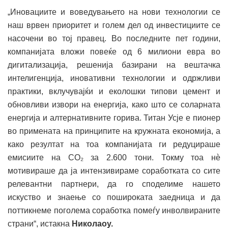
„Иновациите и воведувањето на нови технологии се
наш врвен приоритет и голем дел од инвестициите се
насочени во тој правец. Во последните пет години,
компанијата вложи повеќе од 6 милиони евра во
дигитализација, решенија базирани на вештачка
интелигенција, иновативни технологии и одржливи
практики, вклучувајќи и еколошки типови цемент и
обновливи извори на енергија, како што се соларната
енергија и алтернативните горива. Титан Усје е пионер
во примената на принципите на кружната економија, а
како резултат на тоа компанијата ги редуцираше
емисиите на CO₂ за 2.600 тони. Токму тоа нѐ
мотивираше да ја интензивираме соработката со сите
релевантни партнери, да го споделиме нашето
искуство и знаење со пошироката заедница и да
поттикнеме поголема соработка помеѓу инволвираните
страни“, истакна
Николаоу.