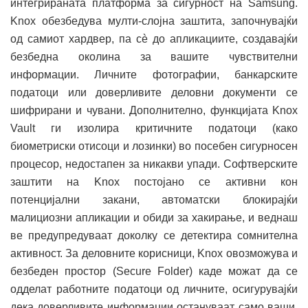
интегрираната платформа за сигурност на Samsung.
Knox обезбедува мулти-слојна заштита, започнувајќи
од самиот хардвер, па сè до апликациите, создавајќи
безбедна околина за вашите чувствителни
информации. Личните фотографии, банкарските
податоци или доверливите деловни документи се
шифрирани и чувани. Дополнително, функцијата Knox
Vault ги изолира критичните податоци (како
биометриски отисоци и лозинки) во посебен сигурносен
процесор, недостапен за никакви упади. Софтверските
заштити на Knox постојано се активни кон
потенцијални закани, автоматски блокирајќи
малициозни апликации и обиди за хакирање, и веднаш
ве предупредуваат доколку се детектира сомнителна
активност. За деловните корисници, Knox овозможува и
безбеден простор (Secure Folder) каде можат да се
одделат работните податоци од личните, осигурувајќи
дека доверливите информации остануваат само ваши.