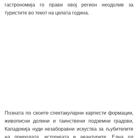
гастрономија го прави овој регион неодолив за
туристите во текот на целата година.
Позната по своите спектакуларни карпести формации,
живописни долини и таинствени подземни градови,
Кападокија нуди незаборавни искуства за љубителите
на природата, историјата и авантурите. Една од