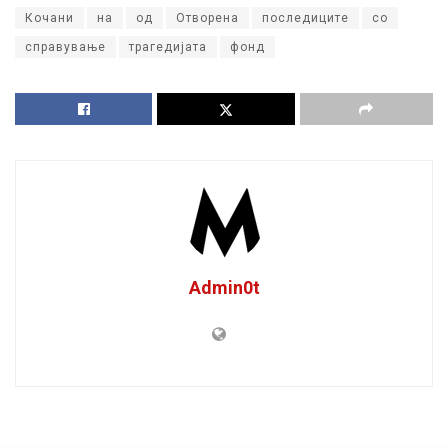
Кочани
на
од
Отворена
последиците
со
справување
трагедијата
фонд
Admin0t