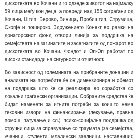
дискотеката во Кочани и го одзеде животот на најмалку
59 лица меѓу кои деца, а повреди над 155 сограѓани од
Кочани, Штип, Берово, Виница, Пробиштип, Струмица,
Скопје и пошироко. Здружението Конект во рамки на
донаторскиот фонд отвори линија за поддршка на
семејствата на загинатите и засегнатите од пожарот во
дискотеката во Кочани. Фондот и Оп-Оп работат по
високи стандарди на сигурност и отчетност.
Во зависност од големината на прибраните донации и
анализата на потребите ќе се димензионира и обемот
на поддршка што ќе се реализира во соработка со
локални граѓански организации. Собраните средства ќе
бидат наменети за итните потреби за коишто нема
тековни извори на финансирање (лекување, правна
помош, патување и сл.); психо-социјална поддршка од
стручни лица за справување со траумата (за семејства,
ученици, студенти, младински заедници, наставници);