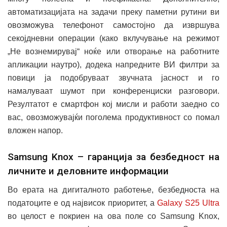
автоматизацијата на задачи преку паметни рутини ви
овозможува телефонот самостојно да извршува
секојдневни операции (како вклучување на режимот
„Не вознемирувај“ ноќе или отворање на работните
апликации наутро), додека напредните ВИ филтри за
повици ја подобруваат звучната јасност и го
намалуваат шумот при конференциски разговори.
Резултатот е смартфон кој мисли и работи заедно со
вас, овозможувајќи поголема продуктивност со помал
вложен напор.
Samsung Knox – гаранција за безбедност на
личните и деловните информации
Во ерата на дигиталното работење, безбедноста на
податоците е од највисок приоритет, а
Galaxy S25 Ultra
во целост е покриен на ова поле со Samsung Knox,