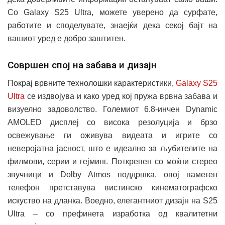
Со Galaxy S25 Ultra, можете уверено да сурфате,
работите и споделувате, знаејќи дека секој бајт на
вашиот уред е добро заштитен.
Совршен спој на забава и дизајн
Покрај врвните технолошки карактеристики,
Galaxy S25
Ultra
се издвојува и како уред кој пружа врвна забава и
визуелно задоволство. Големиот 6.8-инчен Dynamic
AMOLED дисплеј со висока резолуција и брзо
освежување ги оживува видеата и игрите со
неверојатна јасност, што е идеално за љубителите на
филмови, серии и гејминг. Поткрепен со моќни стерео
звучници и Dolby Atmos поддршка, овој паметен
телефон претставува вистинско кинематографско
искуство на дланка. Воедно, елегантниот дизајн на S25
Ultra – со префинета изработка од квалитетни