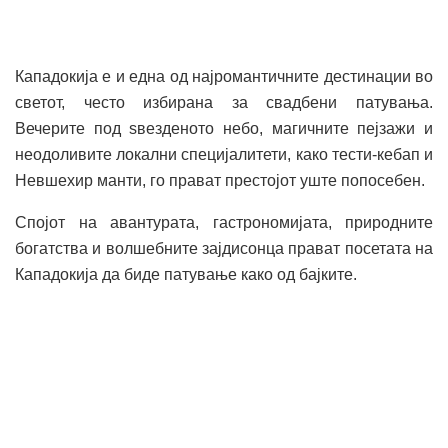
Кападокија е и една од најромантичните дестинации во
светот, често избирана за свадбени патувања.
Вечерите под ѕвезденото небо, магичните пејзажи и
неодоливите локални специјалитети, како тести-кебап и
Невшехир манти, го прават престојот уште попосебен.
Спојот на авантурата, гастрономијата, природните
богатства и волшебните зајдисонца прават посетата на
Кападокија да биде патување како од бајките.