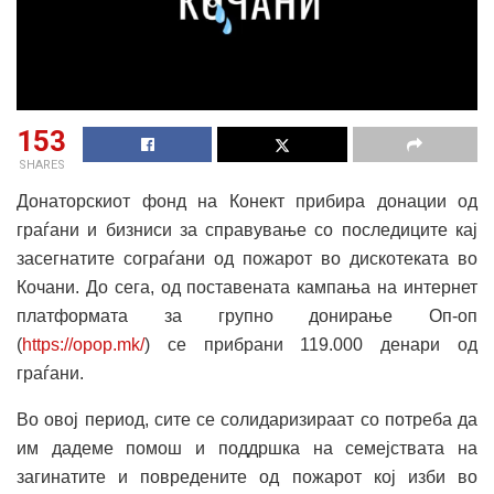
153
SHARES
Донаторскиот фонд на Конект прибира донации од
граѓани и бизниси за справување со последиците кај
засегнатите сограѓани од пожарот во дискотеката во
Кочани. До сега, од поставената кампања на интернет
платформата за групно донирање Оп-оп
(
https://opop.mk/
) се прибрани 119.000 денари од
граѓани.
Во овој период, сите се солидаризираат со потреба да
им дадеме помош и поддршка на семејствата на
загинатите и повредените од пожарот кој изби во