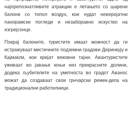
најпрепознатливите атракции е летањето со шарени
балони со топол воздух, кои нудат неверојатни
панорамски погледи и незаборавно искуство на
изгрејсонце.
Покрај балоните, туристите имаат можност да ги
истражуваат мистичните подземни градови Деринкују и
Кајмакли, кои кријат вековни тајни. Авантуристите
уживаат во јавање коњи низ прекрасните долини,
додека љубителите на уметноста во градот Аванос
можат да создаваат свои грнчарски ремек-дела на
традиционални работилници.