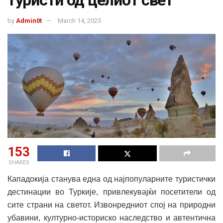
туристи од целиот свет
by
Admin0t
March 14, 2025
153
SHARES
Кападокија станува една од најпопуларните туристички
дестинации во Туркије, привлекувајќи посетители од
сите страни на светот. Извонредниот спој на природни
убавини, културно-историско наследство и автентична