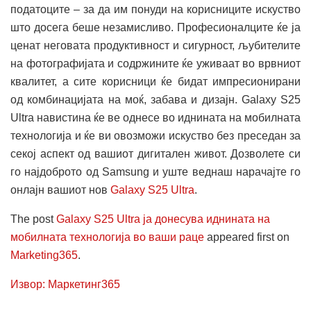
податоците – за да им понуди на корисниците искуство
што досега беше незамисливо. Професионалците ќе ја
ценат неговата продуктивност и сигурност, љубителите
на фотографијата и содржините ќе уживаат во врвниот
квалитет, а сите корисници ќе бидат импресионирани
од комбинацијата на моќ, забава и дизајн. Galaxy S25
Ultra навистина ќе ве однесе во иднината на мобилната
технологија и ќе ви овозможи искуство без преседан за
секој аспект од вашиот дигитален живот. Дозволете си
го најдоброто од Samsung и уште веднаш нарачајте го
онлајн вашиот нов
Galaxy S25 Ultra
.
The post
Galaxy S25 Ultra ја донесува иднината на
мобилната технологија во ваши раце
appeared first on
Marketing365
.
Извор: Маркетинг365