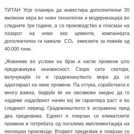
ТИТАН Усје планира да инвестира дополнителни 20
милиони евра во нови технологии и модернизација во
следните три години, а со производство и пласман на
пазарот на нови еко цементи, компанијата
дополнително ги намали CO₂ емисиите за повеќе од
40.000 тони.
„Живееме во услови на брзи и нагли промени што
предизвикува неизвесност. Скоро сите сектори,
вклучувајќи го и градежништвото мора да се
адаптираат на овие промени. Па оттука, соработката е
многу важна, бидејќи ќе ни овозможи заедно да го
најдеме најдобриот начин кој ќе гарантира раст и во
следниот период. Градежништвото е исправено пред
два предизвика. Едниот е поврзан со климатските
промени и потребата од поголема имплементација на
еколошки производи. Вториот предизвик е поврзан со