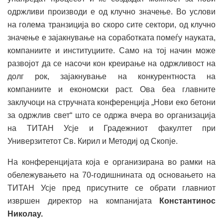
одржливи производи е од клучно значење. Во услови
на голема транзиција во скоро сите сектори, од клучно
значење е зајакнување на соработката помеѓу науката,
компаниите и институциите. Само на тој начин може
развојот да се насочи кон креирање на одржливост на
долг рок, зајакнување на конкурентноста на
компаниите и економски раст. Ова беа главните
заклучоци на стручната конференција „Нови еко бетони
за одржлив свет“ што се одржа вчера во организација
на ТИТАН Усје и Градежниот факултет при
Универзитетот Св. Кирил и Методиј од Скопје.
На конференцијата која е организирана во рамки на
обележувањето на 70-годишнината од основањето на
ТИТАН Усје пред присутните се обрати главниот
извршен директор на компанијата
Константинос
Николау.