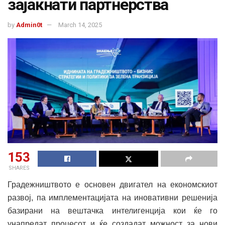
зајакнати партнерства
by
Admin0t
March 14, 2025
153
SHARES
Градежништвото е основен двигател на економскиот
развој, па имплементацијата на иновативни решенија
базирани на вештачка интелигенција кои ќе го
унапредат процесот и ќе создадат можност за нови