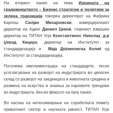
На вториот панел на тема
Иднината на
градежништвото – Бизнис стратегии и политики за
зелена транзиција
говореа директорот на Фабрика
Карпош
Силјан Михајловски
, комерцијалниот
директор на Адинг
Даниел Цеков
, главниот извршен
директор на ТИТАН Усје
Константинос Николау
,
д-р
Џевад Кицера
, директор на Институтот за
стандардизација и
Маја Дојчиновска Колиќ
од
Институтот за стандардизација.
Поголема имплементација на стандардите, тесно
усогласување на развојот на индустријата во целосен
склад со развојот на заедницата и животната средина и
размена на искуства и знаења за најновите трендови
во индустријата, беа во фокусот на овој панел.
Во насока на интензивирање на соработката помеѓу
приватниот сектор и научната јавност, ТИТАН Усје