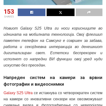
153
SHARES
Нов
иот Galaxy S25 Ultra ги носи корисниците во
иднината на мобилната технологија. Овој
флегшип
паметен телефон
на Самсунг е совршен за забава
,
работа и секојдневна интеракција во денешниот
дигитализиран свет.
Естетски беспрекорен
и
исполнет со напредни
ВИ функции
овој уред нуд
и
искуство без преседан.
Напреден систем на камери за врвни
фотографии и видеоснимки
Galaxy S25 Ultra
се истакнува со четворократен систем
на камери со иновативни сензори кои овозможуваат
снимање видеа и фотографирање со неверојатен