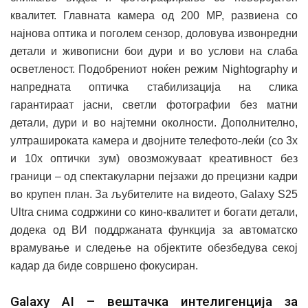
квалитет. Главната камера од 200 MP, развиена со
најнова оптика и поголем сензор, доловува извонредни
детали и живописни бои дури и во услови на слаба
осветленост. Подобрениот ноќен режим Nightography и
напредната оптичка стабилизација на слика
гарантираат јасни, светли фотографии без матни
детали, дури и во најтемни околности. Дополнително,
ултрашироката камера и двојните телефото-леќи (со 3x
и 10x оптички зум) овозможуваат креативност без
граници – од спектакуларни пејзажи до прецизни кадри
во крупен план. За љубителите на видеото, Galaxy S25
Ultra снима содржини со кино-квалитет и богати детали,
додека од ВИ поддржаната функција за автоматско
врамување и следење на објектите обезбедува секој
кадар да биде совршено фокусиран.
Galaxy AI – вештачка интелигенција за