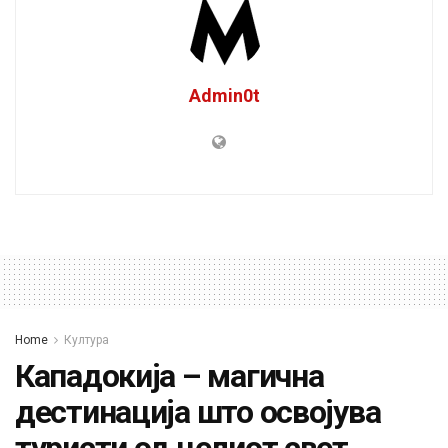
Admin0t
Home
Култура
Кападокија – магична
дестинација што освојува