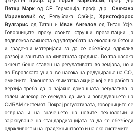
факултет
проф.
д-р Горан Марковски
, проф. д-р
Петер Марк
од СР Германија, проф. д-р
Снежана
Маринковиќ
од Република Србија,
Христофорос
Вулгарис
од Титан и
Иван Ангелов
од Титан Усје.
Говорниците преку своите стручни презентации ја
подвлекоа важноста од употребата на еколошки бетони
и градежни материјали за да се обезбеди одржлив
развој и заштита на животната средина. Во таа насока
акцент беше ставен на регулативата во земјава, но и
во Европската унија, во насока на редуцирање на CO₂
емисиите. Законот за климатска акција кој е во работна
верзија треба да ја зајакне домашната регулатива, а
голем исчекор се очекува да има и воведувањето на
СИБАМ системот. Покрај регулативата, говорниците се
осврнаа и на значењето на новите технологии и
зајакнување на стандардизацијата за да се обезбеди
одржливост и на градежништвото и на еко системите.