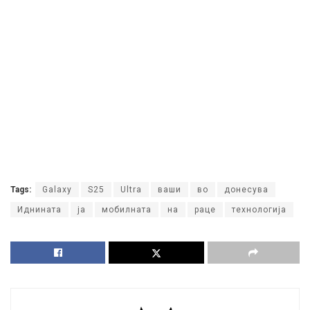
Tags:
Galaxy
S25
Ultra
ваши
во
донесува
Иднината
ја
мобилната
на
раце
технологија