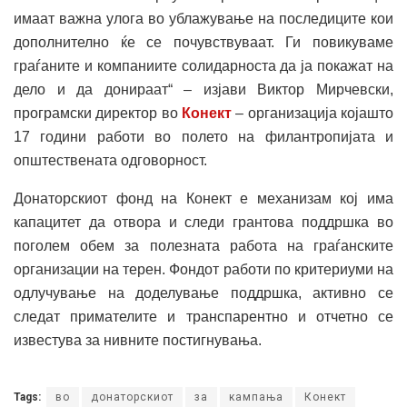
имаат важна улога во ублажување на последиците кои
дополнително ќе се почувствуваат. Ги повикуваме
граѓаните и компаниите солидарноста да ја покажат на
дело и да донираат“ – изјави Виктор Мирчевски,
програмски директор во
Конект
– организација којашто
17 години работи во полето на филантропијата и
општествената одговорност.
Донаторскиот фонд на Конект е механизам кој има
капацитет да отвора и следи грантова поддршка во
поголем обем за полезната работа на граѓанските
организации на терен. Фондот работи по критериуми на
одлучување на доделување поддршка, активно се
следат примателите и транспарентно и отчетно се
известува за нивните постигнувања.
Tags:
во
донаторскиот
за
кампања
Конект