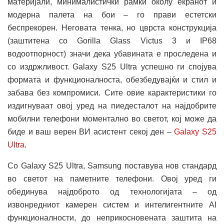
материјали, минималистички рамки околу екранот и
модерна палета на бои – го прави естетски
беспрекорен. Неговата тенка, но цврста конструкција
(заштитена со Gorilla Glass Victus 3 и IP68
водоотпорност) значи дека убавината е проследена и
со издржливост. Galaxy S25 Ultra успешно ги спојува
формата и функционалноста, обезбедувајќи и стил и
забава без компромиси. Сите овие карактеристики го
издигнуваат овој уред на пиедесталот на најдобрите
мобилни телефони моментално во светот, кој може да
биде и ваш верен ВИ асистент секој ден –
Galaxy S25
Ultra
.
Со Galaxy S25 Ultra, Samsung поставува нов стандард
во светот на паметните телефони. Овој уред ги
обединува најдоброто од технологијата – од
извонредниот камерен систем и интелигентните AI
функционалности, до неприкосновената заштита на