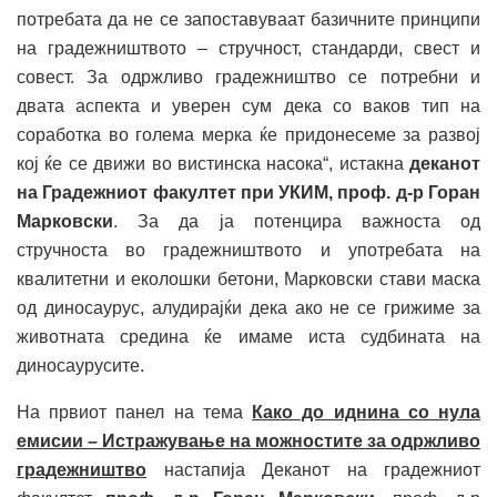
потребата да не се запоставуваат базичните принципи
на градежништвото – стручност, стандарди, свест и
совест. За одржливо градежништво се потребни и
двата аспекта и уверен сум дека со ваков тип на
соработка во голема мерка ќе придонесеме за развој
кој ќе се движи во вистинска насока“, истакна
деканот
на Градежниот факултет при УКИМ, проф. д-р Горан
Марковски
. За да ја потенцира важноста од
стручноста во градежништвото и употребата на
квалитетни и еколошки бетони, Марковски стави маска
од диносаурус, алудирајќи дека ако не се грижиме за
животната средина ќе имаме иста судбината на
диносаурусите.
На првиот панел на тема
Како до иднина со нула
емисии – Истражување на можностите за одржливо
градежништво
настапија Деканот на градежниот