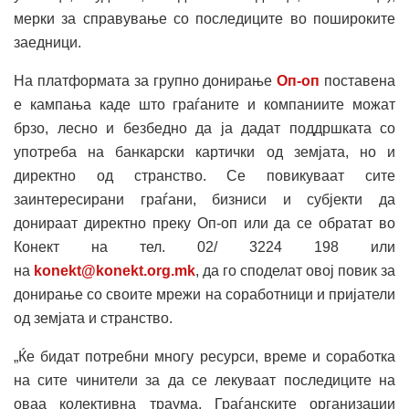
мерки за справување со последиците во пошироките
заедници.
На платформата за групно донирање
Оп-оп
поставена
е кампања каде што граѓаните и компаниите можат
брзо, лесно и безбедно да ја дадат поддршката со
употреба на банкарски картички од земјата, но и
директно од странство. Се повикуваат сите
заинтересирани граѓани, бизниси и субјекти да
донираат директно преку Оп-оп или да се обратат во
Конект на тел. 02/ 3224 198 или
на
konekt@konekt.org.mk
, да го споделат овој повик за
донирање со своите мрежи на соработници и пријатели
од земјата и странство.
„Ќе бидат потребни многу ресурси, време и соработка
на сите чинители за да се лекуваат последиците на
оваа колективна траума. Граѓанските организации