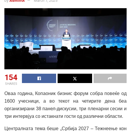
by
Admin0t
March 7, 2025
154
SHARES
Оваа година, Копаоник бизнис форум собра повеќе од
1600 учесници, а во текот на четирите дена беа
организирани 38 панел-дискусии, три пленарни сесии и
три интервјуа со истакнати гости од различни области.
Централната тема беше „Србија 2027 – Тежнеење кон