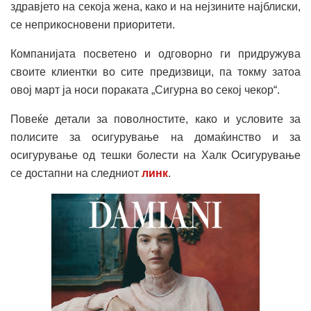
здравјето на секоја жена, како и на нејзините најблиски,
се неприкосновени приоритети.
Компанијата посветено и одговорно ги придружува
своите клиентки во сите предизвици, па токму затоа
овој март ја носи пораката „Сигурна во секој чекор“.
Повеќе детали за поволностите, како и условите за
полисите за осигурување на домаќинство и за
осигурување од тешки болести на Халк Осигурување
се достапни на следниот
линк
.