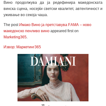
Вино продолжува да ја редефинира македонската
винска сцена, носејќи светски квалитет, автентичност и
уживање во секоја чаша.
The post
Имако Вино ја претставува FАМА – ново
македонско пенливо вино
appeared first on
Marketing365
.
Извор: Маркетинг365