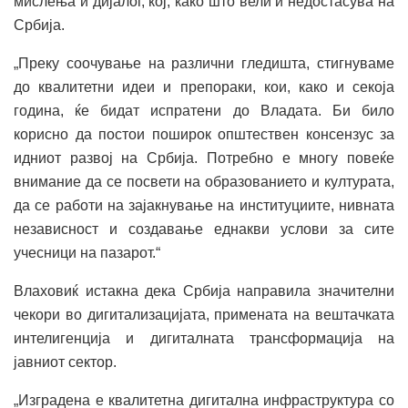
мислења и дијалог, кој, како што вели ѝ недостасува на
Србија.
„Преку соочување на различни гледишта, стигнуваме
до квалитетни идеи и препораки, кои, како и секоја
година, ќе бидат испратени до Владата. Би било
корисно да постои поширок општествен консензус за
идниот развој на Србија. Потребно е многу повеќе
внимание да се посвети на образованието и културата,
да се работи на зајакнување на институциите, нивната
независност и создавање еднакви услови за сите
учесници на пазарот.“
Влаховиќ истакна дека Србија направила значителни
чекори во дигитализацијата, примената на вештачката
интелигенција и дигиталната трансформација на
јавниот сектор.
„Изградена е квалитетна дигитална инфраструктура со