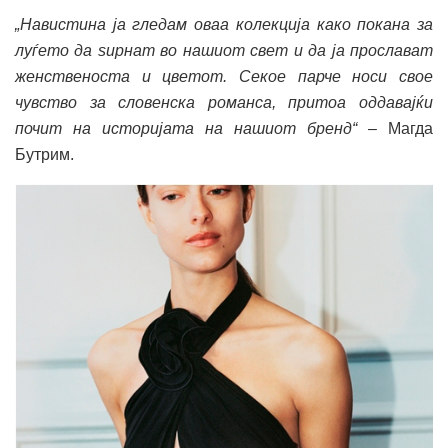
„Навистина ја гледам оваа колекција како покана за
луѓето да ѕирнат во нашиот свет и да ја прослават
женственоста и цветот. Секое парче носи свое
чувство за словенска романса, притоа оддавајќи
почит на историјата на нашиот бренд“
– Магда
Бутрим.