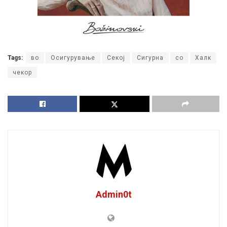
Tags:
во
Осигурување
Секој
Сигурна
со
Халк
чекор
Admin0t