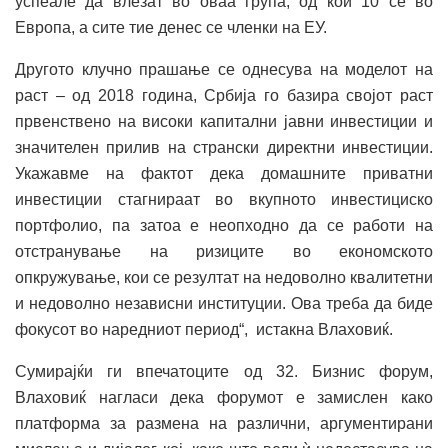
успеале да влезат во оваа група, од кои 10 се во
Европа, а сите тие денес се членки на ЕУ.
Другото клучно прашање се однесува на моделот на
раст – од 2018 година, Србија го базира својот раст
првенствено на високи капитални јавни инвестиции и
значителен прилив на странски директни инвестиции.
Укажавме на фактот дека домашните приватни
инвестиции стагнираат во вкупното инвестициско
портфолио, па затоа е неопходно да се работи на
отстранување на ризиците во економското
опкружување, кои се резултат на недоволно квалитетни
и недоволно независни институции. Ова треба да биде
фокусот во наредниот период“, истакна Влаховиќ.
Сумирајќи ги впечатоците од 32. Бизнис форум,
Влаховиќ нагласи дека форумот е замислен како
платформа за размена на различни, аргументирани