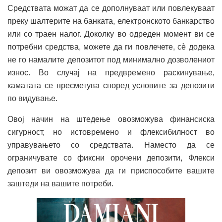
Средствата можат да се дополнуваат или повлекуваат
преку шалтерите на банката, електронското банкарство
или со траен налог. Доколку во одреден момент ви се
потребни средства, можете да ги повлечете, сè додека
не го намалите депозитот под минимално дозволениот
износ. Во случај на предвремено раскинување,
каматата се пресметува според условите за депозити
по видување.
Овој начин на штедење овозможува финансиска
сигурност, но истовремено и флексибилност во
управувањето со средствата. Наместо да се
ограничувате со фиксни орочени депозити, Флекси
депозит ви овозможува да ги приспособите вашите
заштеди на вашите потреби.