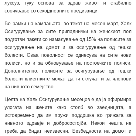
луксуз, туку основа за здрав живот и стабилно
соочување со секојдневните предизвици.
Во рамки на кампањата, во текот на месец март, Халк
Осигурување за сите припаднички на женскиот пол
подготви пакети со намалување од 15% на полисите за
осигурување на домот и за осигурување од тешки
болести. Оваа поволност се однесува на сите нови
полиси, но и за обновување на постоечките полиси.
Дополнително, полисите за осигурување од тешки
болести клиентките можат да ги склучат и за членови
на нивното семејство.
Целта на Халк Осигурување месецов е да ја афирмира
улогата на жените како столб во заедницата, а
истовремено да им пружи поддршка во грижата за
нивното здравје и добросостојба. Некои нешта не
треба да бидат неизвесни. Безбедноста на домот и