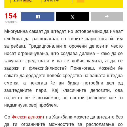
154
SHARES
Многумина сакаат да штедат, но истовремено да имаат
слобода да располагаат со своите пари кога ќе им
затребаат. Традиционалните орочени депозити често
носат ограничувања, што создава дилема – како да се
зачуваат средствата и да се добие камата, а да се
задржи и флексибилноста? Понекогаш, можеби ќе
сакате да додадете повеќе средства на вашата штедна
сметка, а некогаш ќе ви бидат потребни дел од
заштедените пари. Kaj класичните депозити, ова
најчесто не е возможно, но постои решение кое го
надминува овој проблем.
Со
Флекси депозит
на Халкбанк можете да штедите без
да ги ограничите можностите за располагање со