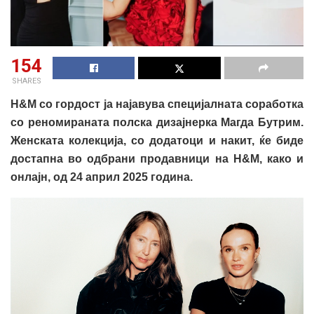
154
SHARES
H&M со гордост
ја
најавува специјална
та
соработка
со реномираната полска дизајнерка Магда Бутри
м
.
Женската колекција, со додатоци и накит, ќе биде
достапна во
одбрани продавници
на H&M, како и
онлајн, од 24 април 2025 година.