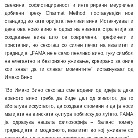
свежина, софистицираност и интегрирани меурчиња
добиени преку Charmat Method, поставувајќи нов
стандард во категоријата пенливи вина. Истакнуваат и
дека ова ново вино е одраз на нивната стратегија за
создавање вина што се современи, префинети и
пристапни, но секогаш со силен печат на квалитет и
традиција. „FАМА не е само пенливо вино, туку симбол
на елегантно и безгрижно уживање, креирано за оние
кои знаат да ги слават моментите“, истакнуваат од
Имако Вино.
“Во Имако Вино секогаш сме водени од идејата дека
врвното вино треба да биде дел од животот, да го
збогатува искуството, да создава спомени и да ја носи
магијата на винската култура поблиску до луѓето. FАМА
ја одразува нашата филозофија – баланс помеѓу
традицијата и модерното, квалитет во кој уживате со