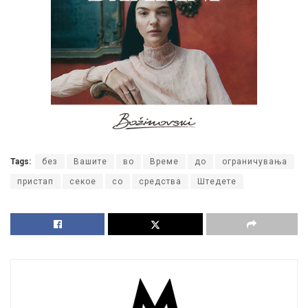
Tags:
без
Вашите
во
Време
до
ограничувања
пристап
секое
со
средства
Штедете