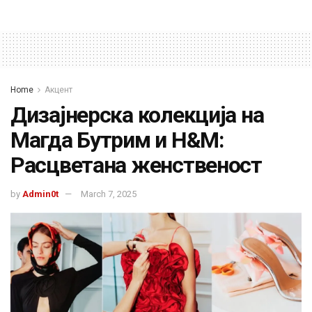
Home
Акцент
Дизајнерска колекција на
Магда Бутрим и H&M:
Расцветана женственост
by
Admin0t
March 7, 2025