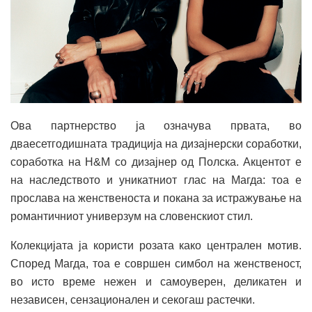
Ова партнерство ја означува првата, во
дваесетгодишната традиција на дизајнерски соработки,
соработка на H&M со дизајнер од Полска. Акцентот е
на наследството и уникатниот глас на Магда: тоа е
прослава на женственоста и покана за истражување на
романтичниот универзум на словенскиот стил.
Колекцијата ја користи розата како централен мотив.
Според Магда, тоа е совршен симбол на женственост,
во исто време нежен и самоуверен, деликатен и
независен, сензационален и секогаш растечки.