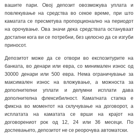
вашите пари. Овој депозит овозможува уплата и
повлекување на средства во секое време, при што
каматата се пресметува пропорционално на периодот
на орочување. Ова значи дека средствата остануваат
достапни кога ви се потребни, без целосно да се изгуби
приносот.
Депозитот може да се отвори во експозитурите на
банката, во денари или евра, со минимален износ од
30000 денари или 500 евра. Нема ограничување за
максимален износ на вложување, а можноста за
дополнителни уплати и делумни исплати дава
дополнителна флексибилност. Каматната стапка е
фиксна во моментот на склучување на договорот, а
исплатата на каматата се врши на крајот на
договорениот рок од 12, 24 или 36 месеци. По
доспевањето, депозитот не се реорочува автоматски.