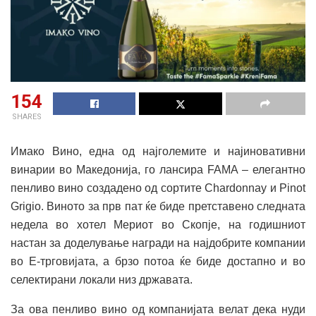
154
SHARES
Имако Вино, една од најголемите и најиновативни
винарии во Македонија, го лансира FAMA – елегантно
пенливо вино создадено од сортите Chardonnay и Pinot
Grigio. Виното за прв пат ќе биде претставено следната
недела во хотел Мериот во Скопје, на годишниот
настан за доделување награди на најдобрите компании
во Е-трговијата, а брзо потоа ќе биде достапно и во
селектирани локали низ државата.
За ова пенливо вино од компанијата велат дека нуди