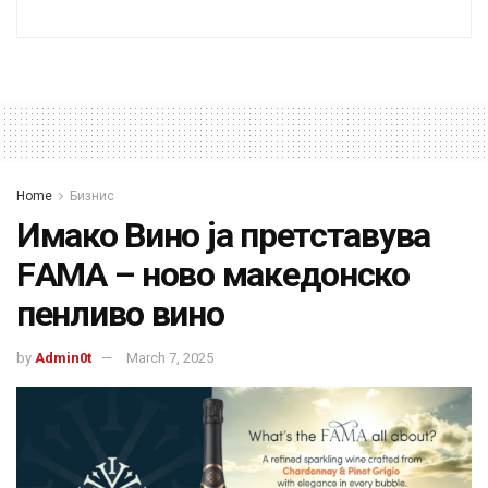
Home
Бизнис
Имако Вино ја претставува
FАМА – ново македонско
пенливо вино
by
Admin0t
March 7, 2025