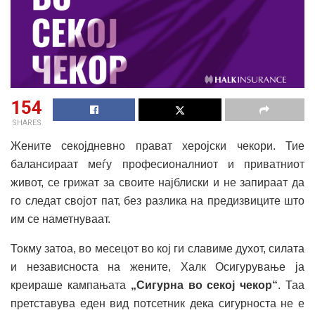
154
SHARES
Жените секојдневно прават херојски чекори. Тие
балансираат меѓу професионалниот и приватниот
живот, се грижат за своите најблиски и не запираат да
го следат својот пат, без разлика на предизвиците што
им се наметнуваат.
Токму затоа, во месецот во кој ги славиме духот, силата
и независноста на жените, Халк Осигурување ја
креираше кампањата
„Сигурна во секој чекор“
. Таа
претставува еден вид потсетник дека сигурноста не е