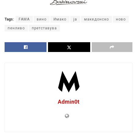
Tags:
FАМА
вино
Имако
ја
македонско
ново
пенливо
претставува
Admin0t