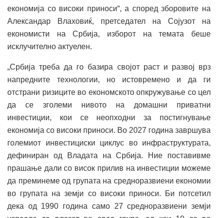
економија со високи приноси“, а според зборовите на
Александар Влаховиќ, претседател на Сојузот на
економисти на Србија, изборот на темата беше
исклучително актуелен.
„Србија треба да го базира својот раст и развој врз
напредните технологии, но истовремено и да ги
отстрани ризиците во економското опкружување со цел
да се зголеми нивото на домашни приватни
инвестиции, кои се неопходни за постигнување
економија со високи приноси. Во 2027 година завршува
големиот инвестициски циклус во инфраструктурата,
дефиниран од Владата на Србија. Ние поставивме
прашање дали со висок прилив на инвестиции можеме
да преминеме од групата на средноразвиени економии
во групата на земји со високи приноси. Би потсетил
дека од 1990 година само 27 средноразвиени земји