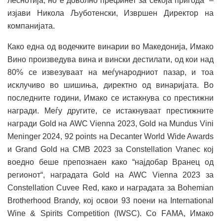
леснотија, но е доволно префинет за секоја пригода” –
изјави Никола Љуботенски, Извршен Директор на
компанијата.
Како една од водечките винарии во Македонија, Имако
Вино произведува вина и вински дестилати, од кои над
80% се извезуваат на меѓународниот пазар, и тоа
исклучиво во шишиња, директно од винаријата. Во
последните години, Имако се истакнува со престижни
награди. Меѓу другите, се истакнуваат престижните
награди Gold на AWC Vienna 2023, Gold на Mundus Vini
Meninger 2024, 92 points на Decanter World Wide Awards
и Grand Gold на CMB 2023 за Constellation Vranec кој
воедно беше препознаен како “најдобар Вранец од
регионот“, наградата Gold на AWC Vienna 2023 за
Constellation Cuvee Red, како и наградата за Bohemian
Brotherhood Brandy, кој освои 93 поени на International
Wine & Spirits Competition (IWSC). Со FАМА, Имако