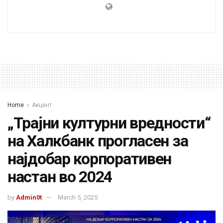
Home
Акцент
„Трајни културни вредности“
на Халкбанк прогласен за
најдобар корпоративен
настан во 2024
by
Admin0t
March 5, 2025