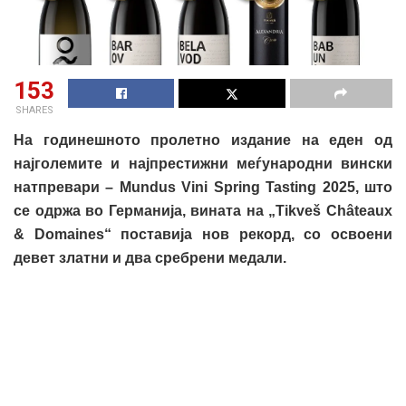
153
SHARES
На годинешното пролетно издание на еден од
најголемите и најпрестижни меѓународни вински
натпревари – Mundus Vini Spring Tasting 2025, што
се одрж
a
во Германија, вината на „Tikveš Châteaux
& Domaines“ поставија нов рекорд, со освоени
девет златни и два сребрени медали.