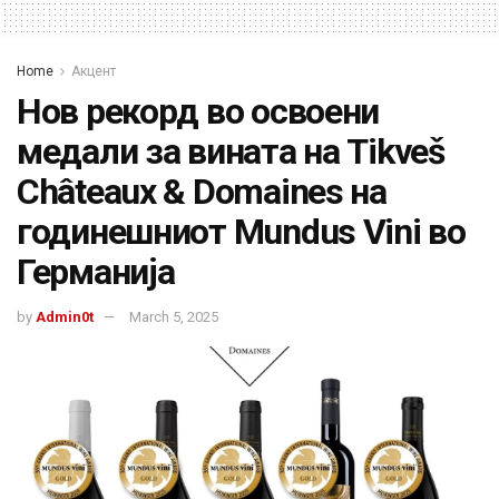
Home
Акцент
Нов рекорд во освоени
медали за вината на Tikveš
Châteaux & Domaines на
годинешниот Mundus Vini во
Германија
by
Admin0t
March 5, 2025