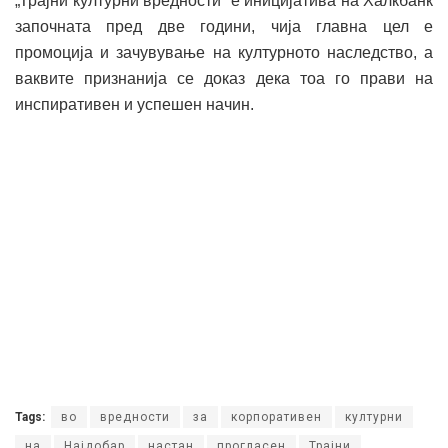
„Трајни културни вредности“ е иницијатива на Халкбанк
започната пред две години, чија главна цел е
промоција и зачувување на културното наследство, а
ваквите признанија се доказ дека тоа го прави на
инспиративен и успешен начин.
Tags:
во
вредности
за
корпоративен
културни
на
Најдобар
настан
прогласен
Трајни