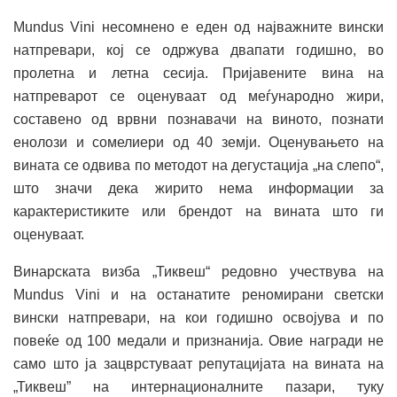
Mundus Vini несомнено е еден од најважните вински
натпревари, кој се одржува двапати годишно, во
пролетна и летна сесија. Пријавените вина на
натпреварот се оценуваат од меѓународно жири,
составено од врвни познавачи на виното, познати
енолози и сомелиери од 40 земји. Оценувањето на
вината се одвива по методот на дегустација „на слепо“,
што значи дека жирито нема информации за
карактеристиките или брендот на вината што ги
оценуваат.
Винарската визба „Тиквеш“ редовно учествува на
Mundus Vini и на останатите реномирани светски
вински натпревари, на кои годишно освојува и по
повеќе од 100 медали и признанија. Овие награди не
само што ја зацврстуваат репутацијата на вината на
„Тиквеш” на интернационалните пазари, туку