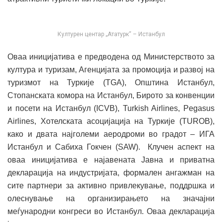
Културен центар „Ататурк“ – Истанбул
Оваа иницијатива е предводена од Министерството за
култура и туризам, Агенцијата за промоција и развој на
туризмот на Туркије (TGA), Општина Истанбул,
Стопанската комора на Истанбул, Бирото за конвенции
и посети на Истанбул (ICVB), Turkish Airlines, Pegasus
Airlines, Хотелската асоцијација на Туркије (TUROB),
како и двата најголеми аеродроми во градот – ИГА
Истанбул и Сабиха Гокчен (SAW). Клучен аспект на
оваа иницијатива е најавената Јавна и приватна
декларација на индустријата, формален ангажман на
сите партнери за активно привлекување, поддршка и
олеснување на организирањето на значајни
меѓународни конгреси во Истанбул. Оваа декларација