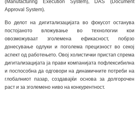
(Manufacturing Execution System), DAS (Document
Approval System).
Во делот на дигитализацијата во фокусот останува
постојаното вложување во технологии кои
овозможуваат зголемена ефикасност, побрзо
донесување одлуки и поголема прецизност во секој
аспект од работењето. Овој холистички пристап спрема
дигитализацијата ја прави компанијата пофлексибилна
и поспособна да одговори на динамичните потреби на
глобалниот пазар, создавајќи основа за долгорочен
раст и за зголемено ниво на конкурентност.