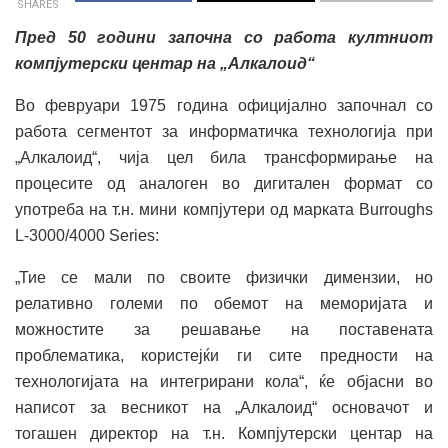
SHARES
Пред 50
години започна со работа култниот
компјутерски центар на „Алкалоид“
Во февруари 1975 година официјално започнал со
работа сегментот за информатичка технологија при
„Алкалоид“, чија цел била трансформирање на
процесите од аналоген во дигитален формат со
употреба на т.н. мини компјутери од марката Burroughs
L-3000/4000 Series:
„Тие се мали по своите физички димензии, но
релативно големи по обемот на меморијата и
можностите за решавање на поставената
проблематика, користејќи ги сите предности на
технологијата на интегрирани кола“, ќе објасни во
написот за весникот на „Алкалоид“ основачот и
тогашен директор на т.н. Компјутерски центар на