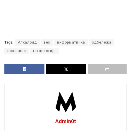
Tags:
Алкалоид
век
информатичкa
одбележа
половина
технологија
Admin0t