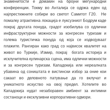
знаменитости е домаќин на бројни меѓународни
конференции. Токму во Анталија се одржа еден од
најпрестижните собири во светот Самитот Г20. Не
помалку атрактивна локација е луксузниот Бодрум каде
покрај другата понуда, градот изобилува со одлични
инфраструктурни можности за конгресен туризам и
голема туристичка понуда од која се издвојуваат
плажите. Рангиран како град со највисок квалитет на
живот во Туркије, Измир, покрај богата историја и
исклучителна кулинарска сцена, има одлични можности
и за конгресен туризам. Кападокија или нереалната
убавина од соништата е вистински избор за оние кои
сакаат во деловното патување да го вклучат и
уникатното искуство на овој предел. Хотелите во
Кападокија нудат незаборавен амбиент за интимни
состаноци и ексклузивни корпоративни одмори.