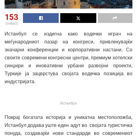
153
SHARES
Истанбул се издигна како водечки играч на
меѓународниот пазар на конгреси, привлекувајќи
значајни конференции и корпоративни настани. Со
своите современи конгресни центри, премиум хотелски
синџири и иновативни урбани развојни проекти,
Туркије ја зацврстува својата водечка позиција во
индустријата.
Истанбул
Покрај богатата историја и уникатна местоположба,
Истанбул додава уште еден адут во својата туристичка
понуда, создавајќи нови стандарди во современиот