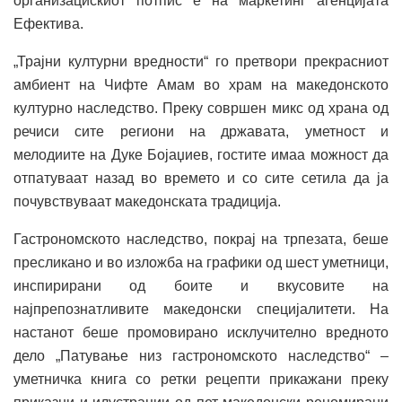
организацискиот потпис е на маркетинг агенцијата
Ефектива.
„Трајни културни вредности“ го претвори прекрасниот
амбиент на Чифте Амам во храм на македонското
културно наследство. Преку совршен микс од храна од
речиси сите региони на државата, уметност и
мелодиите на Дуке Бојаџиев, гостите имаа можност да
отпатуваат назад во времето и со сите сетила да ја
почувствуваат македонската традиција.
Гастрономското наследство, покрај на трпезата, беше
пресликано и во изложба на графики од шест уметници,
инспирирани од боите и вкусовите на
најпрепознатливите македонски специјалитети. На
настанот беше промовирано исклучително вредното
дело „Патување низ гастрономското наследство“ –
уметничка книга со ретки рецепти прикажани преку