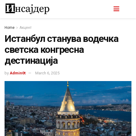
Home
Акцент
Истанбул станува водечка
светска конгресна
дестинација
by
Admin0t
March 6, 2025