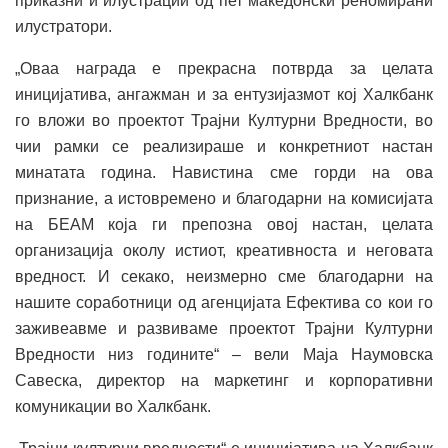
приказни и илустрации од пет македонски реномирани
илустратори.
„Оваа награда е прекрасна потврда за целата
иницијатива, ангажман и за ентузијазмот кој Халкбанк
го вложи во проектот Трајни Културни Вредности, во
чии рамки се реализираше и конкретниот настан
минатата година. Навистина сме горди на ова
признание, а истовремено и благодарни на комисијата
на БЕАМ која ги препозна овој настан, целата
организација околу истиот, креативноста и неговата
вредност. И секако, неизмерно сме благодарни на
нашите соработници од агенцијата Ефектива со кои го
заживеавме и развиваме проектот Трајни Културни
Вредности низ годините“ – вели Маја Наумовска
Савеска, директор на маркетинг и корпоративни
комуникации во Халкбанк.