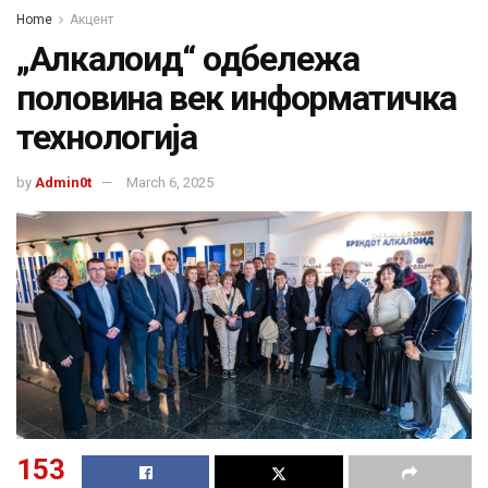
Home
Акцент
„Алкалоид“ одбележа
половина век информатичкa
технологија
by
Admin0t
March 6, 2025
153