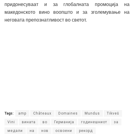
придонесуваат и за глобалната промоција на
македонското вино воопшто и за зголемување на
неговата препознатливост во светот.
Tags:
amp
Châteaux
Domaines
Mundus
Tikveš
Vini
вината
во
Германија
годинешниот
за
медали
на
нов
освоени
рекорд