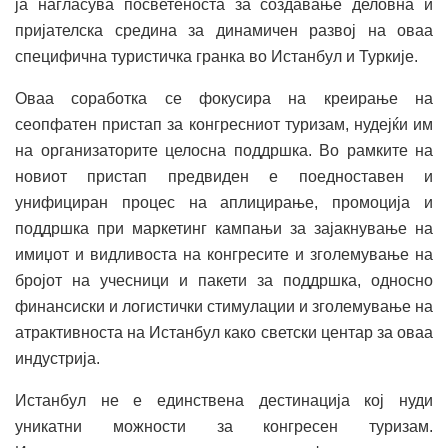
ја нагласува посветеноста за создавање деловна и
пријателска средина за динамичен развој на оваа
специфична туристичка гранка во Истанбул и Туркије.
Оваа соработка се фокусира на креирање на
сеопфатен пристап за конгресниот туризам, нудејќи им
на организаторите целосна поддршка. Во рамките на
новиот пристап предвиден е поедноставен и
унифициран процес на аплицирање, промоција и
поддршка при маркетинг кампањи за зајакнување на
имиџот и видливоста на конгресите и зголемување на
бројот на учесници и пакети за поддршка, односно
финансиски и логистички стимулации и зголемување на
атрактивноста на Истанбул како светски центар за оваа
индустрија.
Истанбул не е единствена дестинација кој нуди
уникатни можности за конгресен туризам.