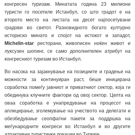
конгресен туризам. Минатата година 23 милиони
туристи го посетиле Истанбул, со што градот е на
второто место на листата на десет најпосетувани
градови во светот. Разновидното богато културно
историско минато и спојот на истокот и западот,
Michelin-star
ресторани, живописен ноќен живот и
луксузен шопинг, се само дополнителен атрибут на
конгресниот туризам во Истанбул.
Во насока на зајакнување на позициите и градење на
можности за континуиран раст, беше иницирана
соработка помеѓу јавниот и приватниот сектор, која ги
обединува клучните фактори од овој сектор. Целта на
оваа соработка е унапредување на процесот на
аплицирање, зголемување на учеството на делегати и
обезбедување сеопфатни пакети за поддршка на
меѓународните конгреси во Истанбул и во другите
атрактивни туристички локации во Туркије.