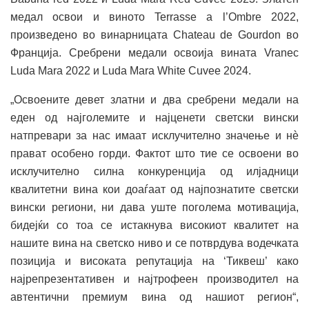
медал освои и виното Terrasse a l’Ombre 2022,
произведено во винарницата Chateau de Gourdon во
Франција. Сребрени медали освоија вината Vranec
Luda Mara 2022 и Luda Mara White Cuvee 2024.
„Освоените девет златни и два сребрени медали на
еден од најголемите и најценети светски вински
натпревари за нас имаат исклучително значење и нѐ
прават особено горди. Фактот што тие се освоени во
исклучително силна конкуренција од илјадници
квалитетни вина кои доаѓаат од најпознатите светски
вински региони, ни дава уште поголема мотивација,
бидејќи со тоа се истакнува високиот квалитет на
нашите вина на светско ниво и се потврдува водечката
позиција и високата репутација на ‘Тиквеш’ како
најрепрезентативен и најтрофеен производител на
автентични премиум вина од нашиот регион“,