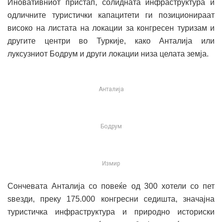
Иновативниот пристап, солидната инфраструктура и
одличните туристички капацитети ги позиционираат
високо на листата на локации за конгресен туризам и
другите центри во Туркије, како Анталија или
луксузниот Бодрум и други локации низа целата земја.
Анталија
Бодрум
Измир
Сончевата Анталија со повеќе од 300 хотели со пет
ѕвезди, преку 175.000 конгресни седишта, значајна
туристичка инфраструктура и природно историски