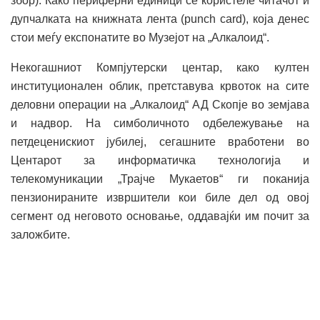
збор). Како периферни единици се користеле читачот и
дупчалката на книжната лента (punch card), коjа денес
стои меѓу експонатите во Музејот на „Алкалоид“.
Некогашниот Компјутерски центар, како култен
институционален облик, претставува крвоток на сите
деловни операции на „Алкалоид“ АД Скопје во земјава
и надвор. На симболичното одбележување на
петдеценискиот јубилеј, сегашните вработени во
Центарот за информатичка технологија и
телекомуникации „Трајче Мукаетов“ ги поканија
пензионираните извршители кои биле дел од овој
сегмент од неговото основање, оддавајќи им почит за
заложбите.