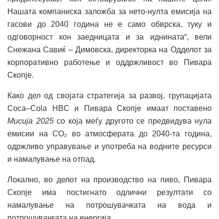
Нашата компаниска заложба за нето-нулта емисија на
гасови до 2040 година не е само обврска, туку и
одговорност кон заедницата и за иднината“, вели
Снежана Савиќ – Димовска, директорка на Одделот за
корпоративно работење и оддржливост во Пивара
Скопје.
Како дел од својата стратегија за развој, групацијата
Coca–Cola HBC и Пивара Скопје имаат поставено
Мисија 2025
со која меѓу другото се предвидува нула
емисии на CO₂ во атмосферата до 2040-та година,
одржливо управување и употреба на водните ресурси
и намалување на отпад.
Локално, во делот на производство на пиво, Пивара
Скопје има постигнато одлични резултати со
намалување на потрошувачката на вода и
потрошувачката на енергија.