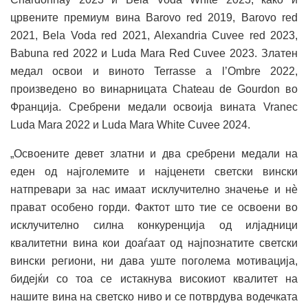
црвените премиум вина Barovo red 2019, Barovo red
2021, Bela Voda red 2021, Alexandria Cuvee red 2023,
Babuna red 2022 и Luda Mara Red Cuvee 2023. Златен
медал освои и виното Terrasse a l’Ombre 2022,
произведено во винарницата Chateau de Gourdon во
Франција. Сребрени медали освоија вината Vranec
Luda Mara 2022 и Luda Mara White Cuvee 2024.
„Освоените девет златни и два сребрени медали на
еден од најголемите и најценети светски вински
натпревари за нас имаат исклучително значење и нѐ
прават особено горди. Фактот што тие се освоени во
исклучително силна конкуренција од илјадници
квалитетни вина кои доаѓаат од најпознатите светски
вински региони, ни дава уште поголема мотивација,
бидејќи со тоа се истакнува високиот квалитет на
нашите вина на светско ниво и се потврдува водечката