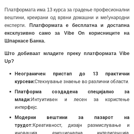
Платформата има 13 курса за градење професионални
вештини, креирани од врвни домашни и меѓународни
експерти.
Платформата е бесплатна и достапна
ексклузивно само за Vibe On корисниците на
Шпаркасе Банка.
Што добиваат младите преку платформата Vibe
Up?
Неограничен пристап до 13 практични
курсеви:
Стекнување знаење во различни области.
Платформа создадена специјално за
млади:
Интуитивен и лесен за користење
интерфејс.
Модерни вештини за пазарот на
трудот:
Креативност, дизајн размислување и
иновација, емоционална интелигенција,