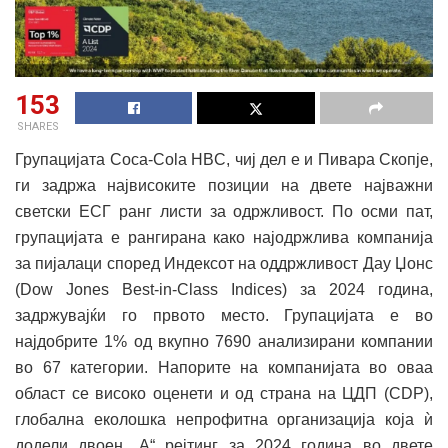
153
SHARES
Групацијата Coca-Cola HBC, чиј дел е и Пивара Скопје,
ги задржа највисоките позиции на двете најважни
светски ЕСГ ранг листи за одржливост. По осми пат,
групацијата е рангирана како најодржлива компанија
за пијалаци според Индексот на оддржливост Дау Џонс
(Dow Jones Best-in-Class Indices) за 2024 година,
задржувајќи го првото место. Групацијата е во
најдобрите 1% од вкупно 7690 анализирани компании
во 67 категории. Напорите на компанијата во оваа
област се високо оценети и од страна на ЦДП (CDP),
глобална еколошка непрофитна организација која ѝ
додели двоен „А“ рејтинг за 2024 година во двете