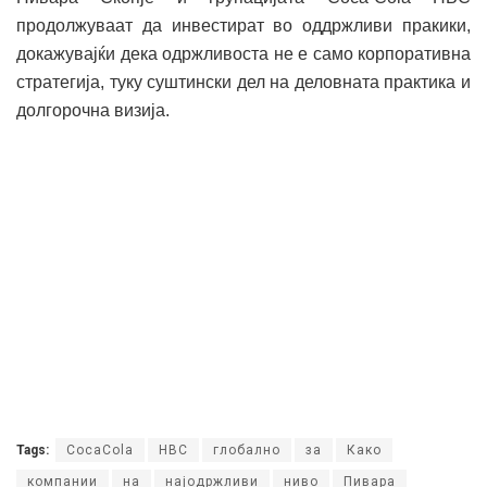
продолжуваат да инвестират во оддржливи пракики,
докажувајќи дека одржливоста не е само корпоративна
стратегија, туку суштински дел на деловната практика и
долгорочна визија.
Tags:
CocaCola
HBC
глобално
за
Како
компании
на
најодржливи
ниво
Пивара