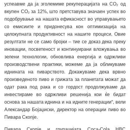
успеавме да ја зголемиме рекуперацијата на CO₂ од
вкупен CO₂ за 12%, што претставува значаен успех во
подобрување на нашата ефикасност во управувањето
со емисиите и придонесува кон оптимизација на
целокупната продуктивност на нашите процеси. Овие
резултати не се само бројки – тие се доказ дека преку
иновации, посветеност и континуирани вложувања во
зелени технологии, обновлива енергија и одржливи
производствени практики, можеме да ја обликуваме
иднината на пиварството. Докажуваме дека врвно
произведеното пиво и грижата за планетата можат да
одат рака под рака и со гордост продолжуваме да
инвестираме во одржливи решенија кои ќе бидат
основа за нашата иднина и на идните генерации“, вели
Александар Бојаџиски, директор на операции пиво во
Пивара Скопје.
Пивара Скопје и групацијата Coca-Cola HBC