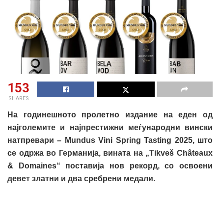
153
SHARES
На годинешното пролетно издание на еден од
најголемите и најпрестижни меѓународни вински
натпревари – Mundus Vini Spring Tasting 2025, што
се одрж
a
во Германија, вината на „Tikveš Châteaux
& Domaines“ поставија нов рекорд, со освоени
девет златни и два сребрени медали.