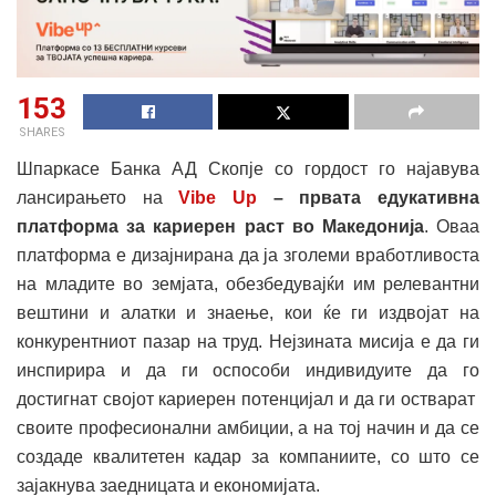
153
SHARES
Шпаркасе Банка АД Скопје со гордост го најавува
лансирањето на
Vibe Up
– првата едукативна
платформа за кариерен раст во Македонија
. Оваа
платформа е дизајнирана да ја зголеми вработливоста
на младите во земјата, обезбедувајќи им релевантни
вештини и алатки и знаење, кои ќе ги издвојат на
конкурентниот пазар на труд. Нејзината мисија е да ги
инспирира и да ги оспособи индивидуите да го
достигнат својот кариерен потенцијал и да ги остварат
своите професионални амбиции, а на тој начин и да се
создаде квалитетен кадар за компаниите, со што се
зајакнува заедницата и економијата.