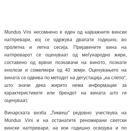
Mundus Vini несомнено е еден од најважните вински
натпревари, кој се одржува двапати годишно, во
пролетна и летна сесија. Пријавените вина на
натпреварот се оценуваат од меѓународно жири,
составено од врвни познавачи на виното, познати
енолози и сомелиери од 40 земји. Оценувањето на
вината се одвива по методот на дегустација „на слепо“,
што значи дека жирито нема информации за
карактеристиките или брендот на вината што ги
оценуваат.
Винарската визба „Тиквеш“ редовно учествува на
Mundus Vini и на останатите реномирани светски
вински натпревари, на кои годишно освојува и по