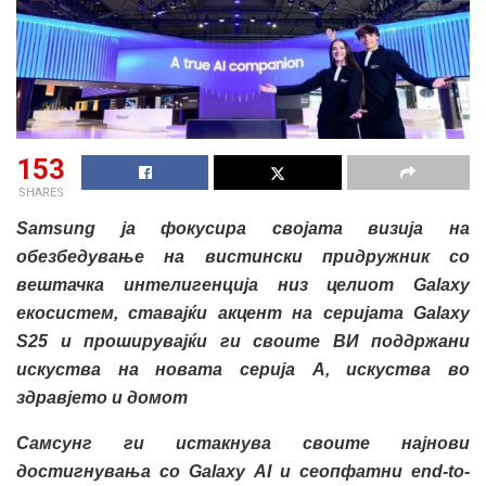
153
SHARES
Samsung ја фокусира својата визија на
обезбедување на вистински придружник со
вештачка интелигенција низ целиот Galaxy
екосистем, ставајќи акцент на серијата Galaxy
S25 и проширувајќи ги своите ВИ поддржани
искуства на новата серија А, искуства во
здравјето и домот
Самсунг ги истакнува своите најнови
достигнувања со Galaxy AI и сеопфатни end-to-