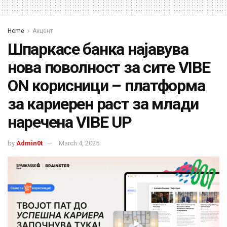
Home
Акцент
Шпаркасе банка најавува
нова поволност за сите VIBE
ON корисници – платформа
за кариерен раст за млади
наречена VIBE UP
by
Admin0t
March 4, 2025