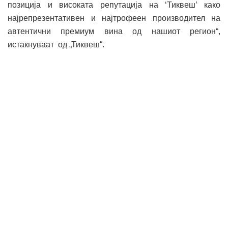
позиција и високата репутација на ‘Тиквеш’ како
најрепрезентативен и најтрофеен производител на
автентични премиум вина од нашиот регион“,
истакнуваат од „Тиквеш“.