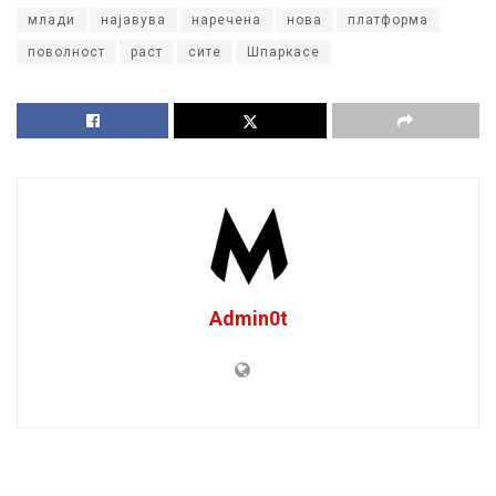
млади
најавува
наречена
нова
платформа
поволност
раст
сите
Шпаркасе
Admin0t