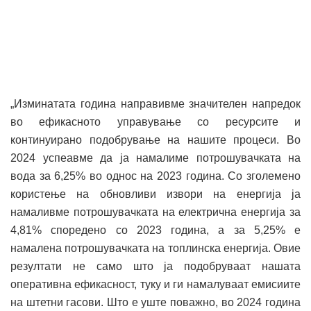
„Изминатата година направивме значителен напредок
во ефикасното управување со ресурсите и
континуирано подобрување на нашите процеси. Во
2024 успеавме да ја намалиме потрошувачката на
вода за 6,25% во однос на 2023 година. Со зголемено
користење на обновливи извори на енергија ja
намаливме потрошувачката на електрична енергија за
4,81% споредено со 2023 година, а за 5,25% е
намалена потрошувачката на топлинска енергија. Овие
резултати не само што ја подобруваат нашата
оперативна ефикасност, туку и ги намалуваат емисиите
на штетни гасови. Што е уште поважно, во 2024 година