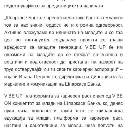
подготвувајќи се за предизвиците на иднината.
„Шпаркасе Банка е препознаена како банка за млади и
тоа за нас значи гордост, но и огромна одговорност.
Активно вложуваме во иднината на младите и со таа
цел во континуитет создаваме проекти со трајни
вредности за младите генерации. VIBE UP ќе им
овозможи на младите да се стекнат со знаења и
вештини и подготвеност да пристапат на пазарот на
труд остварувајќи си ги своите кариерни аспирации“ –
изјави Ивана Петревска, директорка на Дирекцијата за
маркетинг и комуникации на Шпаркасе Банка.
VIBE UP платформата за кариерен раст е дел од VIBE
ON концептот за млади на Шпаркасе Банка, кој денес
нуди низа поволности какви што се финансиска
едукација за млади, платформа за кариерен раст,
настани и работилници за млади, низа попусти на