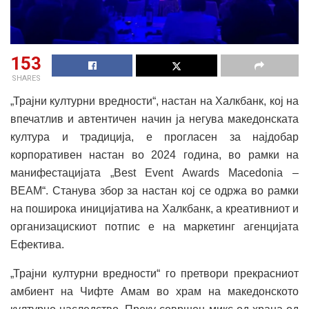
153
SHARES
„Трајни културни вредности“, настан на Халкбанк, кој на
впечатлив и автентичен начин ја негува македонската
култура и традиција, е прогласен за најдобар
корпоративен настан во 2024 година, во рамки на
манифестацијата „Best Event Awards Macedonia –
BEAM“. Станува збор за настан кој се одржа во рамки
на поширока иницијатива на Халкбанк, а креативниот и
организацискиот потпис е на маркетинг агенцијата
Ефектива.
„Трајни културни вредности“ го претвори прекрасниот
амбиент на Чифте Амам во храм на македонското