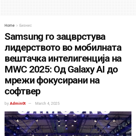
Home
Бизнис
Samsung го зацврстува
лидерството во мобилната
вештачка интелигенција на
MWC 2025: Од Galaxy AI до
мрежи фокусирани на
софтвер
by
Admin0t
March 4, 2025