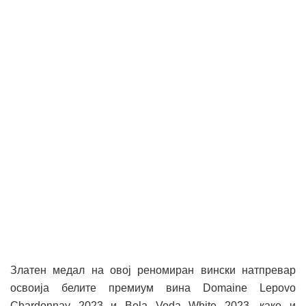
Златен медал на овој реномиран вински натпревар
освоија белите премиум вина Domaine Lepovo
Chardonnay 2023 и Bela Voda White 2023, како и