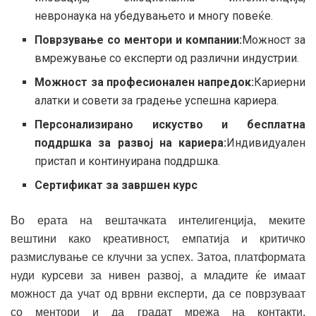
невронаука на убедувањето и многу повеќе.
Поврзување со ментори и компании:
Можност за
вмрежување со експерти од различни индустрии.
Можност за професионален напредок:
Кариерни
алатки и совети за градење успешна кариера.
Персонализирано искуство и бесплатна
поддршка за развој на кариера:
Индивидуален
пристап и континуирана поддршка.
Сертификат за завршен курс
Во ерата на вештачката интелигенција, меките
вештини како креативност, емпатија и критичко
размислување се клучни за успех. Затоа, платформата
нуди курсеви за нивен развој, а младите ќе имаат
можност да учат од врвни експерти, да се поврзуваат
со ментори и да градат мрежа на контакти,