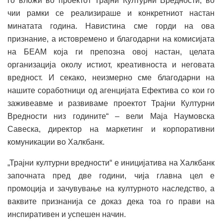
го вложи во проектот Трајни Културни Вредности, во
чии рамки се реализираше и конкретниот настан
минатата година. Навистина сме горди на ова
признание, а истовремено и благодарни на комисијата
на БЕАМ која ги препозна овој настан, целата
организација околу истиот, креативноста и неговата
вредност. И секако, неизмерно сме благодарни на
нашите соработници од агенцијата Ефектива со кои го
заживеавме и развиваме проектот Трајни Културни
Вредности низ годините“ – вели Маја Наумовска
Савеска, директор на маркетинг и корпоративни
комуникации во Халкбанк.
„Трајни културни вредности“ е иницијатива на Халкбанк
започната пред две години, чија главна цел е
промоција и зачувување на културното наследство, а
ваквите признанија се доказ дека тоа го прави на
инспиративен и успешен начин.