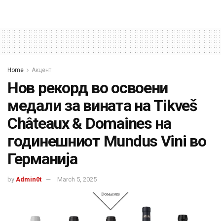
Home
Акцент
Нов рекорд во освоени
медали за вината на Tikveš
Châteaux & Domaines на
годинешниот Mundus Vini во
Германија
by
Admin0t
March 5, 2025