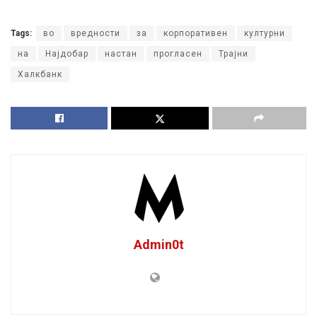
Tags:
во
вредности
за
корпоративен
културни
на
Најдобар
настан
прогласен
Трајни
Халкбанк
Admin0t