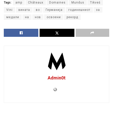
Tags:
amp
Châteaux
Domaines
Mundus
Tikveš
Vini
вината
во
Германија
годинешниот
за
медали
на
нов
освоени
рекорд
Admin0t