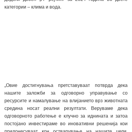
категории – клима и вода.
„Овие достигнувања претставуваат потврда дека
нашите заложби за одговорно управување со
ресурсите и намалување на влијанието врз животната
средина носат реални резултати. Веруваме дека
одговорното работење е клучно за иднината и затоа
постојано инвестираме во иновативни решенија кои
придонесуваат кон остварување на нашите цели.