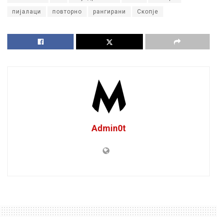
пијалаци
повторно
рангирани
Скопје
Admin0t