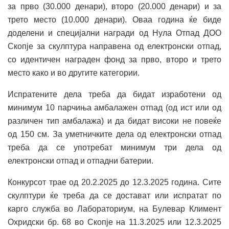
за прво (30.000 денари), второ (20.000 денари) и за
трето место (10.000 денари). Оваа година ќе биде
доделени и специјални награди од Нула Отпад ДОО
Скопје за скулптура направена од електронски отпад,
со идентичен награден фонд за прво, второ и трето
место како и во другите категории.
Испратените дела треба да бидат изработени од
минимум 10 парчиња амбалажен отпад (од ист или од
различен тип амбалажа) и да бидат високи не повеќе
од 150 см. За уметничките дела од електронски отпад
треба да се употребат минимум три дела од
електронски отпад и отпадни батерии.
Конкурсот трае од 20.2.2025 до 12.3.2025 година. Сите
скулптури ќе треба да се достават или испратат по
карго служба во Лабораториум, на Булевар Климент
Охридски бр. 68 во Скопје на 11.3.2025 или 12.3.2025