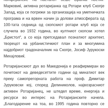
Марковиќ, активна ротаријанка од Ротари клуб Скопје
Запад, која се погрижи за организација на уметничката
програма и на врвен начин ја долови атмосферата од
100-тата седница од скопскиот ротари клуб која се
случила во 1932 година, во култниот скопски хотел
„Бристол“, а со која претседавал познатиот архитект,
творецот на урбанистичкиот план и за многумина
најдобриот градоначалник на Скопје, Јосиф Јурукоски
Михајловиќ.
Ротаријанскиот дух во Македонија е реафирмиран во
почетокот на деведесеттите години од минатиот век
преку самопрегорната работа на проф. Димитар
Јуруковски кој, според Делиниколов, највозрасниот
активен Ротаријанец, не штедел време, енергија и
ресурси во интерес на Ротаријанските начела.
„Благодарение на тоа, во 1995 година повторно се