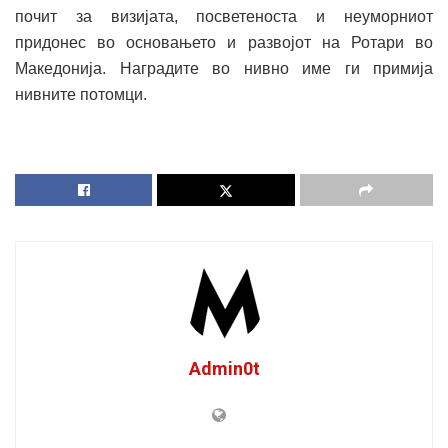
почит за визијата, посветеноста и неуморниот
придонес во основањето и развојот на Ротари во
Македонија. Наградите во нивно име ги примија
нивните потомци.
Admin0t