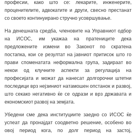
професии, како што се: лекарите, инженерите,
проценителите, адвокатите и други, свесно престанат
со своето континуирано стручно усовршување.
На денешната средба, членовите на Управниот одбор
на ИСОС, им укажаа на пратениците дека
предложените измени во Законот по скратена
постапка, кои се резултат на јавниот притисок што го
прави споменатата неформална група, задираат во
некои од клучните аспекти за регулација на
професијата и можат да нанесат долгорочни штетни
последици врз нејзиниот натамошен опстанок и развој,
што секако негативно ќе се одрази и врз државата и
економскиот развој на земјата.
Убедени сме дека институциите заедно со ИСОС ќе
успеат да пронајдат соодветно решение, особено во
овој период кога, по долг период на застој,