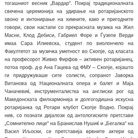
тогашниот весник „Вардар“. Покрај традиционалната
свечена церемонија на удирање на ротаријанското
ѕвоно и интонирање на химните, како и пригодните
говори, свои настапи со прекрасната музика на Жил
Масне, Клод Дебиси, Габриел Форе и Ѓузепе Верди
имаа Сара Илиевска, студент по виолончело на
Факултетот за музичка уметност во Скопје, од класата
на професорот Живко Фирфов – активен ротаријанец,
потоа проф. д-р Ана Гацева од ФМУ – Скопје, којашто
ги придружуваше сите солисти, сопранот Јаворка
Витанова од Националната опера и балет и Маја
Чаначевиќ, инструменталистка на англиски рог од
Македонската филхармонија и долгогодишна искусна
ротаријанка од Ротари клубот Скопје Водно. Покрај
нив, со познати дијалози од антологиските претстави
„Сомнително лице“ на Бранислав Нушиќ и „Бегалка“ на
Васил Иљоски, се претставија врвните актери од