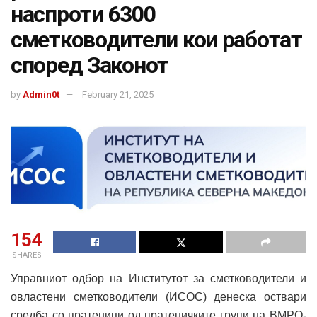
наспроти 6300
сметководители кои работат
според Законот
by
Admin0t
February 21, 2025
154
SHARES
Управниот одбор на Институтот за сметководители и
овластени сметководители (ИСОС) денеска оствари
средба со пратеници од пратеничките групи на ВМРО-