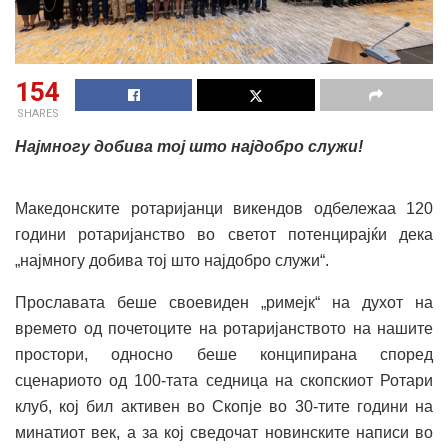
154
SHARES
Најмногу добива тој што најдобро служи!
Македонските ротаријанци викендов одбележаа 120
години ротаријанство во светот потенцирајќи дека
„најмногу добива тој што најдобро служи“.
Прославата беше своевиден „римејк“ на духот на
времето од почетоците на ротаријанството на нашите
простори, односно беше конципирана според
сценариото од 100-тата седница на скопскиот Ротари
клуб, кој бил активен во Скопје во 30-тите години на
минатиот век, а за кој сведочат новинските написи во