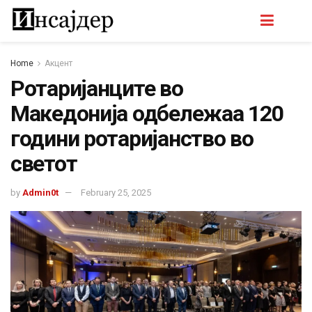
Home
Акцент
Ротаријанците во
Македонија одбележаа 120
години ротаријанство во
светот
by
Admin0t
February 25, 2025