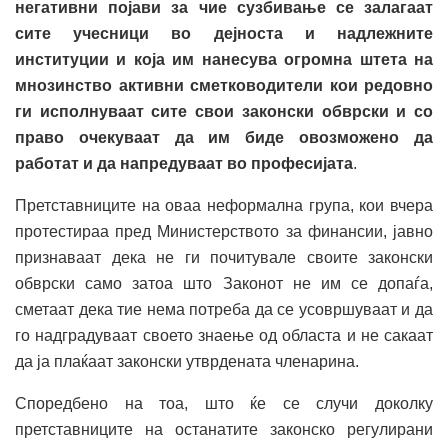
негативни појави за чие сузбивање се залагаат
сите учесници во дејноста и надлежните
институции и која им нанесува огромна штета на
мнозинство активни сметководители кои редовно
ги исполнуваат сите свои законски обврски и со
право очекуваат да им биде овозможено да
работат и да напредуваат во професијата
.
Претставниците на оваа неформална група, кои вчера
протестираа пред Министерството за финансии, јавно
признаваат дека не ги почитувале своите законски
обврски само затоа што Законот не им се допаѓа,
сметаат дека тие нема потреба да се усовршуваат и да
го надградуваат своето знаење од областа и не сакаат
да ја плаќаат законски утврдената членарина.
Споредбено на тоа, што ќе се случи доколку
претставниците на останатите законско регулирани