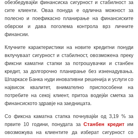
обезбедувајќи финансиска сигурност и стабилност за
сите клиенти. Оваа понуда е одлична можност за
полесно и поефикасно планирање на финансиските
обврски и дава поголема контрола врз личните
финансии.
Клучните карактеристики на новите кредитни понуди
вклучуваат сигурност и стабилност, овозможена преку
фиксни каматни стапки за потрошувачки и станбен
кредит, за долгорочно планирање без изненадувања.
Шпаркасе Банка нуди иновативни решенија и услуги со
највисок квалитет, внимателно приспособени на
потребите на секој клиент, притоа водејќи сметка за
финансиското здравје на заедницата.
Со фиксна каматна стапка почнувајќи од 3,19 % за
првите 10 години, понудата за
Станбен кредит
им
овозможува на клиентите да изберат сигурност со