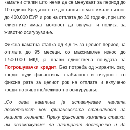
каматни стапки што нема да се менуваат за период до
10 години. Кредитите се достапни со максимален износ
до 400.000 ЕУР и рок на отплата до 30 години, при што
клиентите имаат можност да вклучат и полиса за
животно осигурување.
Фиксна каматна стапка од 4,9 % за целиот период на
отплата до 95 месеци, со максимален износ до
1.500.000 МКД ја прави единствена понудата за
Потрошувачки кредит
. Без потреба од жиранти, овој
кредит нуди финансиска стабилност и сигурност со
фиксна рата за целиот рок на отплата и вклучено
кредитно животно/неживотно осигурување.
„
Со оваа кампања ја истакнуваме нашата
посветеност кон финансиската стабилност на
нашите клиенти. Преку фиксните каматни стапки,
им овозможуваме да планираат долгорочно и да