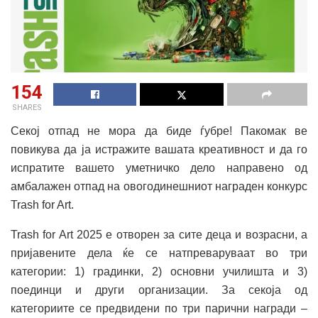
154
SHARES
Секој отпад не мора да биде ѓубре! Пакомак ве
повикува да ја истражите вашата креативност и да го
испратите вашето уметничко дело направено од
амбалажен отпад на овогодинешниот награден конкурс
Trash for Art.
Trash for Art 2025 е отворен за сите деца и возрасни, а
пријавените дела ќе се натпреваруваат во три
категории: 1) градинки, 2) основни училишта и 3)
поединци и други организации. За секоја од
категориите се предвидени по три парични награди –