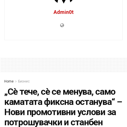
Admin0t
Home
Бизнис
„Сè тече, сè се менува, само
каматата фиксна останува“ –
Нови промотивни услови за
потрошувачки и станбен