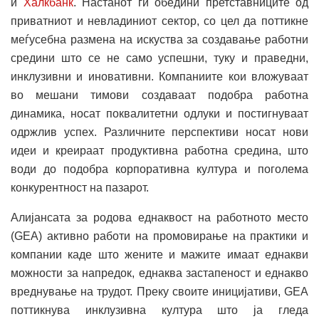
и
Халкбанк
. Настанот ги обедини претставниците од
приватниот и невладиниот сектор, со цел да поттикне
меѓусебна размена на искуства за создавање работни
средини што се не само успешни, туку и праведни,
инклузивни и иновативни. Компаниите кои вложуваат
во мешани тимови создаваат подобра работна
динамика, носат поквалитетни одлуки и постигнуваат
одржлив успех. Различните перспективи носат нови
идеи и креираат продуктивна работна средина, што
води до подобра корпоративна култура и поголема
конкурентност на пазарот.
Алијансата за родова еднаквост на работното место
(GEA) активно работи на промовирање на практики и
компании каде што жените и мажите имаат еднакви
можности за напредок, еднаква застапеност и еднакво
вреднување на трудот. Преку своите иницијативи, GEA
поттикнува инклузивна култура што ја гледа