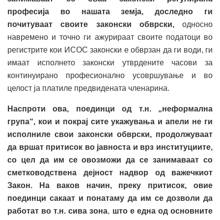
професија во нашата земја, доследно ги
почитуваат своите законски обврски,
односно
навремено и точно ги ажурираат своите податоци во
регистрите кои ИСОС законски е обврзан да ги води, ги
имаат исполнето законски утврдените часови за
континуирано професионално усовршување и во
целост ја платиле предвидената членарина.
Наспроти ова,
поединци од т.н. „неформална
група“, кои и покрај сите укажувања и апели не ги
исполниле свои законски обврски, продолжуваат
да вршат притисок во јавноста и врз институциите,
со цел да им се овозможи да се занимаваат со
сметководствена дејност надвор од важечкиот
Закон.
На ваков начин, преку притисок, овие
поединци сакаат и понатаму да им се дозволи да
работат во т.н. сива зона
,
што е една од основните