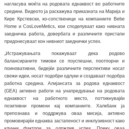
нагласува моќта на родовата еднаквост во работните
средини. Видеото ја раскажува приказната на Марија и
Кире Крстевски, ко-сопственици на компаниите Bebe
Home и CosLoveMetics, кои споделуваат како нивната
заедничка работа, довербата и различните пристапи
придонесуваат кон нивниот заеднички успех.
„Истражувањата покажуваат дека родово
балансираните тимови се поуспешни, поотпорни и
поиновативни, бидејќи различните перспективи носат
свежи идеи, носат подобри одлуки и создаваат подобра
работна средина. Алијансата за родова еднаквост
(GEA) активно работи на унапредување на родовата
еднаквост на работното место, поттикнувајќи
позитивни промени кај компаниите. Халкбанк ја
препознава и поддржува оваа мисија, активно
промовирајќи еднаква застапеност и инклузивност како
клучни фактори за одржлив успех. Преку оваа