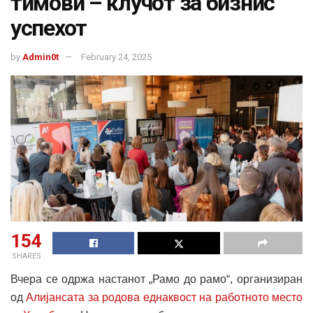
тимови – клучот за бизнис
успехот
by
Admin0t
February 24, 2025
154
SHARES
Вчера се одржа настанот „Рамо до рамо“, организиран
од
Алијансата за родова еднаквост на работното место