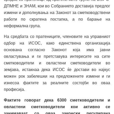
ДПМНЕ и ЗНАМ, кои во Собранието доставија предлог
измени и дополнувања на Законот за сметководствени
работи по скратена постапка, а по барање на
неформална група.
На средбата со пратениците, членовите на управниот
одбор на ИСОС, како единствена организација
основана согласно Законот која има јавни
овластувања и ги претставува интересите на сите
сметководители и овластени сметководители во
земјава, истакнаа дека ИСОС ќе достави во најкус
можен рок забелешки на предложените измени и ги
изнесоа фактите за реалните состојби во оваа
професија.
Фактите говорат дека 6300 сметководители и
овластени сметководители кои активно се
занимаваат со оваа законски регулирана