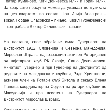
Театар Куманово, Кети Дончевска Илиќ и Горан Илиќ.
За крај, сите присутни можеа да уживаат во музиката
на џез квартетот во состав: Џон Илија Апелгрен –
вокал, Гордан Спасовски – пијано, Кирил Туфекчиевски
– контрабас и Виктор Филиповски –тапани.
На настанот, свое обраќање имаа Гувернерот на
Дистриктот 1912, Словенија и Северна Македонија,
Мирослав Штравс, највозрасниот активен Ротаријанец
од најстариот клуб РК Скопје, Сашо Делиниколов,
минатиот Гувернер и прв Гувернер на Дистриктот, од
редовите на македонските клубови, Раде Христовски,
активен член на Ротари клуб Битола и секако Елена
Панова, координатор на Сојузот на ротари клубови во
Македонија и прв асистент на Гувернерот на
Дистриктот, Мирослав Штравс.
Конферансие на настанот беше Бранка Костиќ-