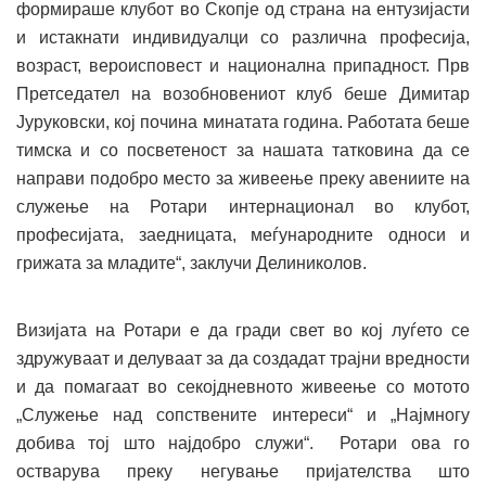
формираше клубот во Скопје од страна на ентузијасти
и истакнати индивидуалци со различна професија,
возраст, вероисповест и национална припадност. Прв
Претседател на возобновениот клуб беше Димитар
Јуруковски, кој почина минатата година. Работата беше
тимска и со посветеност за нашата татковина да се
направи подобро место за живеење преку авениите на
служење на Ротари интернационал во клубот,
професијата, заедницата, меѓународните односи и
грижата за младите“, заклучи Делиниколов.
Визијата на Ротари е да гради свет во кој луѓето се
здружуваат и делуваат за да создадат трајни вредности
и да помагаат во секојдневното живеење со мотото
„Служење над сопствените интереси“ и „Најмногу
добива тој што најдобро служи“. Ротари ова го
остварува преку негување пријателства што