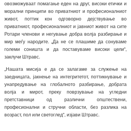
овозможуваат помагање еден на друг, високи етички и
морални принципи во приватниот и професионалниот
живот, поттик кон одговорно дејствување во
приватниот, професионалниот и јавниот живот на сите
Ротари членови и негување добра волја разбирање и
мир меѓу народите. „Да не се плашиме да сонуваме
големи соништа и да поставуваме високи цели“,
заклучи Штравс.
„Нашата мисија е да се залагаме за служење на
заедницата, јакнење на интегритетот, поттикнување и
унапредување на глобалното разбирање, добрата
волја и мирот, преку поврзување на угледни
претставници од различни општествени,
професионални и стручни области, без разлика на
возраст, пол или светоглед“, изјави Штравс.