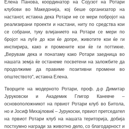
Елена Панова, координатор на Сојузот на Ротари
клубови во Македонија, кој беше организатор на
настанот, истакна дека Ротари не се мери побројот на
реализирани проекти и настани, ниту по средства кои
се собрани, туку влијанието на Ротари се мери по
бројот на луѓе до кои ќе допре, животите кои ќе ги
инспирира, како и промените кои ќе ги поттикне.
„Верувам дека и понатаму како Ротари заедница во
нашата земја ќе останеме посветени на заложбите да
продолжиме да правиме позитивни промени во
општеството“, истакна Елена.
Творците на модерното Ротари, проф. д-р Димитар
Јуруковски и Академик Глигор Каневче –
основоположникот на првиот Ротари клуб во Битола,
но и Јосиф Михајловиќ – Јурукоски, првиот претседател
на првиот Ротари клуб на нашата територија, добија
постхумно награди за животно дело, со благодарност и