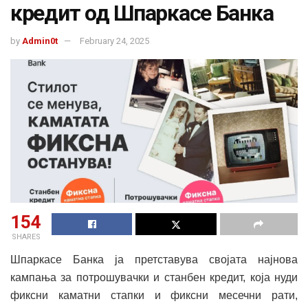
кредит од Шпаркасе Банка
by
Admin0t
February 24, 2025
154
SHARES
Шпаркасе Банка ја претставува својата најнова
кампања за потрошувачки и станбен кредит, која нуди
фиксни каматни стапки и фиксни месечни рати,