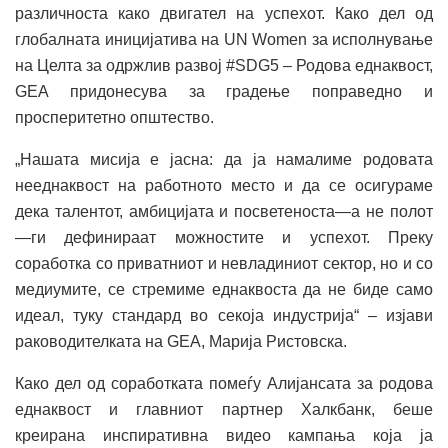
различноста како двигател на успехот. Како дел од
глобалната иницијатива на UN Women за исполнување
на Целта за одржлив развој #SDG5 – Родова еднаквост,
GEA придонесува за градење поправедно и
просперитетно општество.
„Нашата мисија е јасна: да ја намалиме родовата
нееднаквост на работното место и да се осигураме
дека талентот, амбицијата и посветеноста—а не полот
—ги дефинираат можностите и успехот. Преку
соработка со приватниот и невладиниот сектор, но и со
медиумите, се стремиме еднаквоста да не биде само
идеал, туку стандард во секоја индустрија“ – изјави
раководителката на GEA, Марија Ристовска.
Како дел од соработката помеѓу Алијансата за родова
еднаквост и главниот партнер Халкбанк, беше
креирана инспиративна видео кампања која ја