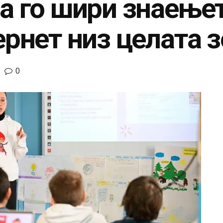
а го шири знаењет
рнет низ целата з
0