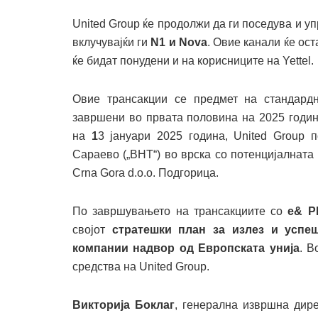
United Group ќе продолжи да ги поседува и у
вклучувајќи ги
N1 и Nova
. Овие канали ќе ос
ќе бидат понудени и на корисниците на Yettel.
Овие трансакции се предмет на стандардн
завршени во првата половина на 2025 годин
на
1
3 јануари 2025 година, United Group 
Сараево („BHT“) во врска со потенцијалната
Crna Gora d.o.o. Подгорица.
По завршувањето на трансакциите со
e& P
својот
стратешки план за излез и успе
компании надвор од Европската унија
. В
средства на United Group.
Викторија Боклаг
, генерална извршна дире