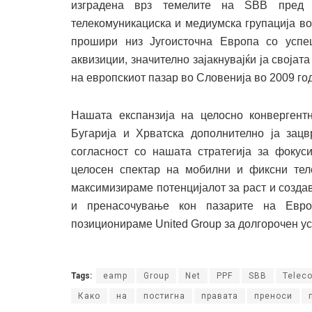
изградена врз темелите на SBB пред 
телекомуникациска и медиумска групација во
прошири низ Југоисточна Европа со усп
аквизиции, значително зајакнувајќи ја својат
на европскиот пазар во Словенија во 2009 го
Нашата експанзија на целосно конвергентн
Бугарија и Хрватска дополнително ја зацв
согласност со нашата стратегија за фоку
целосен спектар на мобилни и фиксни тел
максимизираме потенцијалот за раст и созд
и пренасочување кон пазарите на Европ
позиционираме United Group за долгорочен ус
Tags:
eamp
Group
Net
PPF
SBB
Telec
Како
на
постигна
правата
преноси