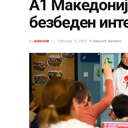
А1 Македониј
безбеден инте
by
Admin0t
February 11, 2025
in
Акцент
,
Бизнис