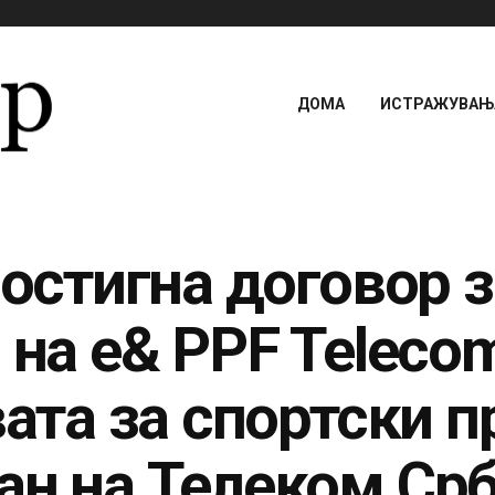
ДОМА
ИСТРАЖУВАЊА
постигна договор 
 на e& PPF Telecom
вата за спортски п
ан на Телеком Срб