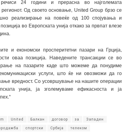
речиси 24 години и прерасна во најголемата
 регионот. Од своето основање, United Group брзо се
ешно реализирање на повеќе од 100 спојувања и
а позиција во Европската унија откако за првпат влезе
дина.
ите и економски просперитетни пазари на Грција,
рсти оваа позиција. Наведените трансакции се во
сирање на пазарите каде што можеме да понудиме
екомуникациски услуги, што ќе ни овозможи да го
авање вредност. Со усовршување на нашите операции
ската унија, ја зголемуваме ефикасноста и ја
пех.“
om
United
Балкан
договор
за
Западен
продажба
спортски
Србија
телеком