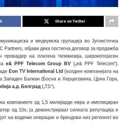
k
Share on Twitter
екомуникацискa и медиумска групација во Југоисточна
C Partners, објави дека постигна договор за продажба
 провајдер на платена телевизија, широкопојасен
 на
e& PPF Telecom Group BV
(„e& PPF Telecom“).
даде
Eon TV International Ltd
(холдинг-компанијата на
за Западен Балкан (Босна и Херцеговина, Црна Гора,
бија а.д. Белград
(„TS“).
на компаниите од 1,5 милијарди евра и имплициран
атор од 10x, ја демонстрираат силната репутација и
ојот на водечки операции и брендови низ регионот во