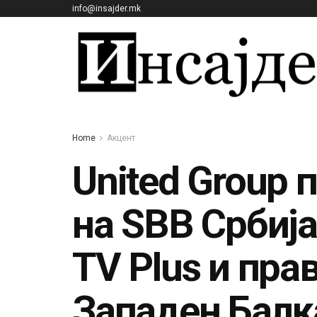
info@insajder.mk
Home
Акцент
United Group 
на SBB Србија
TV Plus и пра
Западен Балк