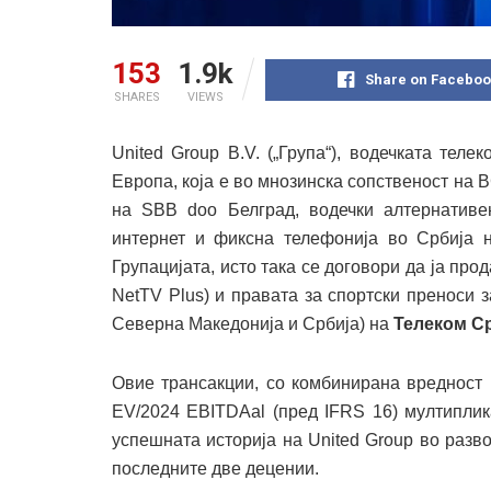
153
1.9k
Share on Faceboo
SHARES
VIEWS
United Group B.V. („Група“), водечката тел
Европа, која е во мнозинска сопственост на B
на SBB doo Белград, водечки алтернативен
интернет и фиксна телефонија во Србија
Групацијата, исто така се договори да ја про
NetTV Plus) и правата за спортски преноси 
Северна Македонија и Србија) на
Телеком Ср
Овие трансакции, со комбинирана вредност 
EV/2024 EBITDAal (пред IFRS 16) мултиплик
успешната историја на United Group во разв
последните две децении.