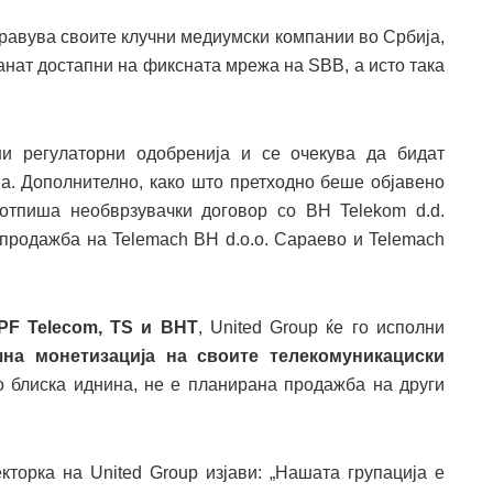
правува своите клучни медиумски компании во Србија,
танат достапни на фиксната мрежа на SBB, а исто така
и регулаторни одобренија и се очекува да бидат
а. Дополнително, како што претходно беше објавено
потпиша необврзувачки договор со BH Telekom d.d.
 продажба на Telemach BH d.o.o. Сараево и Telemach
PF Telecom, TS и BHT
, United Group ќе го исполни
шна монетизација на своите телекомуникациски
о блиска иднина, не е планирана продажба на други
кторка на United Group изјави: „Нашата групација е