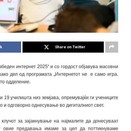
k
Share on Twitter
збеден интернет 2025“ и со гордост објавува масовни
како дел од програмата „Интернетот не е само игра.
-то одделение.
и 19 училишта низ земјава, опремувајќи ги учениците
о и одговорно однесување во дигиталниот свет.
клучот за зајакнување на најмалите да донесуваат
у овие предавања имаме за цел да поттикнуваме