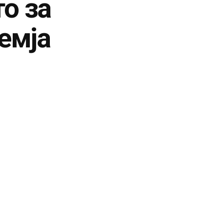
о за
емја