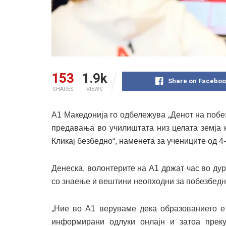
153
1.9k
Share on Faceboo
SHARES
VIEWS
А1 Македонија го одбележува „Денот на побе
предавања во училиштата низ целата земја 
Кликај безбедно“, наменета за учениците од 4
Денеска, волонтерите на А1 држат час во дур
со знаење и вештини неопходни за побезбедн
„Ние во А1 веруваме дека образованието е 
информирани одлуки онлајн и затоа прек