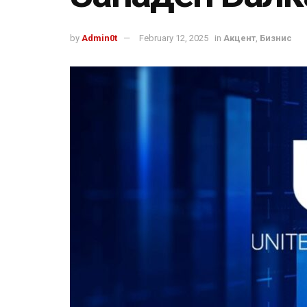
by
Admin0t
February 12, 2025
in
Акцент
,
Бизнис