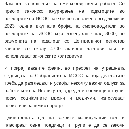
Законот за вршење на сметководствени работи. Со
првото законско ажурирање на податоците во
регистрите на ИСОС, кое беше направено во декември
2023 година, вкупната бројка на сметководители во
регистрите на ИСОС која изнесуваше над 8000, по
размената на податоци со Централниот регистар
заврши со околу 4700 активни членови кои ги
исполнуваат законските критериуми.
И покрај ваквите факти, во пресрет на утрешната
седницата на Собранието на ИСОС на која делегатите
треба да разгледаат и усвојат неколку важни одлуки за
работењето на Институтот, одредени поединци и групи,
преку социјалните мрежи и медиуми, изнесуваат
невистини за целиот процес.
Единствената цел на ваквите манипулации кои ги
пласираат овие поединци и групи е да се закочи