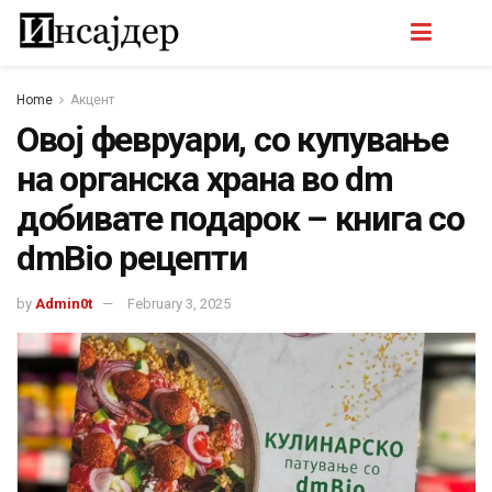
Home
Акцент
Овој февруари, со купување
на органска храна во dm
добивате подарок – книга со
dmBio рецепти
by
Admin0t
February 3, 2025