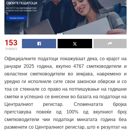
153
SHARES
Официјалните податоци покажуваат дека, со крајот на
јануари 2025 година, вкупно 4767 сметководители и
овластени сметководители во земјава, навремено и
уредно ги исполниле сите свои законски обврски и со
тоа се стекнале со право на потпишување на годишни
сметки и успешно се внесени во базата на податоци на
Централниот регистар. Споменатата бројка
претставува повеќе од 100% од вкупниот број
сметководители чии податоци минатата година беа
разменети со Централниот регистар, што е резултат на