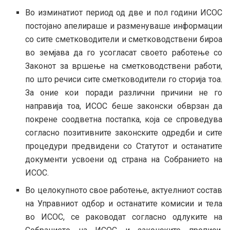
Во изминатиот период од две и пол години ИСОС
постојано апелираше и разменуваше информации
со сите сметководители и сметководствени бироа
во земјава да го усогласат своето работење со
Законот за вршење на сметководствени работи,
по што речиси сите сметководители го сторија тоа.
За оние кои поради различни причини не го
направија тоа, ИСОС беше законски обврзан да
покрене соодветна постапка, која се спроведува
согласно позитивните законските одредби и сите
процедури предвидени со Статутот и останатите
документи усвоени од страна на Собранието на
ИСОС.
Во целокупното свое работење, актуелниот состав
на Управниот одбор и останатите комисии и тела
во ИСОС, се раководат согласно одлуките на