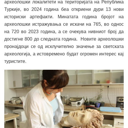
археолошки локалитети на територијата на Република
Туркије, во 2024 година беа откриени дури 13 нови
историски артефакти. Минатата година бројот на
археолошки истражувања се искачи на 765, во однос
на 720 во 2023 година, а се очекува нивниот број да
достигне 800 до следната година. Новите археолошки
пронајдоци се од исклучително значење за светската
археологија, а истовремено будат огромен интерес кај
туристите.