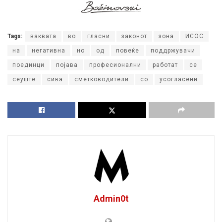
Tags:
ваквата
во
гласни
законот
зона
ИСОС
на
негативна
но
од
повеќе
поддржувачи
поединци
појава
професионални
работат
се
сеуште
сива
сметководители
со
усогласени
Admin0t