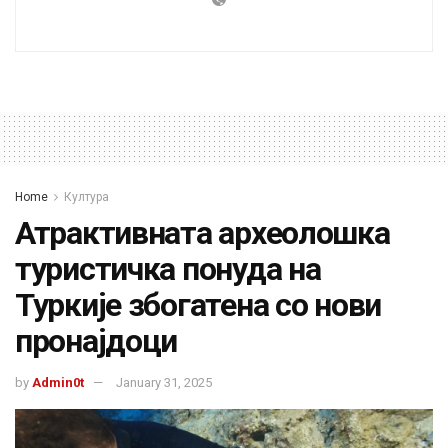
Home
Култура
Атрактивната археолошка
туристичка понуда на
Туркије збогатена со нови
пронајдоци
by
Admin0t
January 31, 2025