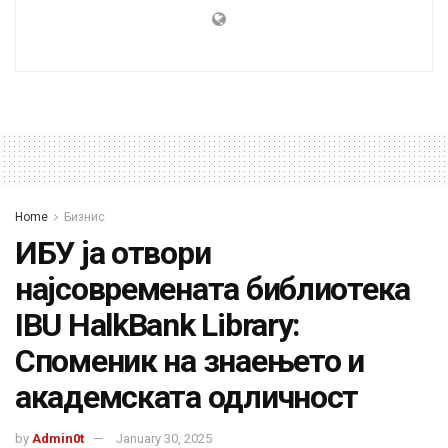
Home
Бизнис
ИБУ ја отвори
најсовремената библиотека
IBU HalkBank Library:
Споменик на знаењето и
академската одличност
by
Admin0t
January 30, 2025