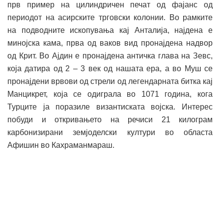
прв пример на цилиндричен печат од фајанс од
периодот на асирските трговски колонии. Во рамките
на подводните ископувања кај Анталија, најдена е
минојска кама, прва од ваков вид пронајдена надвор
од Крит. Во Ајдин е пронајдена античка глава на Зевс,
која датира од 2 – 3 век од нашата ера, а во Муш се
пронајдени врвови од стрели од легендарната битка кај
Манцикрет, која се одиграла во 1071 година, кога
Турците ја поразиле византиската војска. Интерес
побуди и откривањето на речиси 21 килограм
карбонизирани земјоделски култури во областа
Афишин во Кахраманмараш.