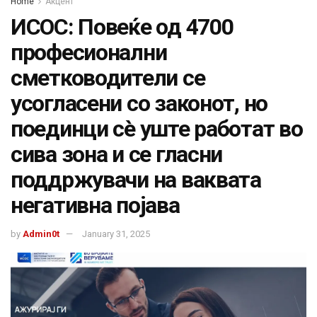
Home
Акцент
ИСОС: Повеќе од 4700
професионални
сметководители се
усогласени со законот, но
поединци сè уште работат во
сива зона и се гласни
поддржувачи на ваквата
негативна појава
by
Admin0t
January 31, 2025