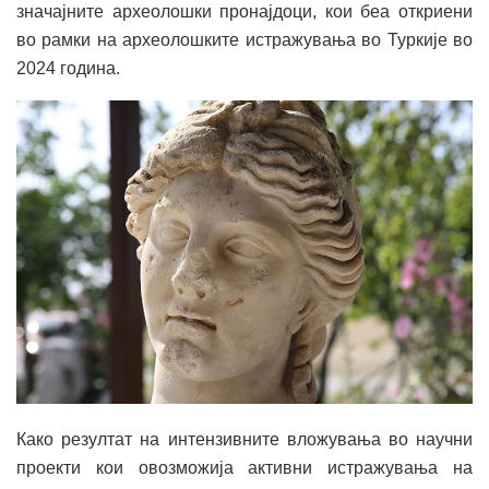
значајните археолошки пронајдоци, кои беа откриени
во рамки на археолошките истражувања во Туркије во
2024 година.
Како резултат на интензивните вложувања во научни
проекти кои овозможија активни истражувања на