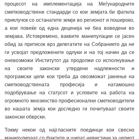
процесот на имплементација на Меѓународните
сметководствени стандарди со кои земјата би фатила
приклучок со останатите земји во регионот и пошироко,
а кои повеќе од една деценија не беа воведени во
земјава. Истовремено, ваквите манипулации се јасен
обид за притисок врз делегатите на Собранието да не
ги усвојат предложените одлуки и на тој начин да се
оневозможи Институтот да продолжи со исполнување
на своите законски утврдени надлежности и
програмски цели кои треба да овозможат јакнење на
сметководствената професија и натамошно
подобрување на статусот и условите на работа на
огромното мнозинство професионални сметководители
во нашата земја кои доследно ги почитуваат своите
законски обврски.
Токму некои од најгласните поединци кои свесно
манипулираат со фактите и шират невистини за целиот