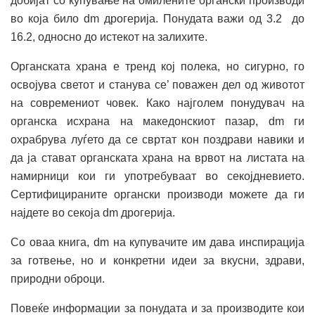
добијат со купување на омилените органски производи
во која било dm дрогерија. Понудата важи од 3.2 до
16.2, односно до истекот на залихите.
Органската храна е тренд кој полека, но сигурно, го
освојува светот и станува се’ поважен дел од животот
на современиот човек. Како најголем понудувач на
органска исхрана на македонскиот пазар, dm ги
охрабрува луѓето да се свртат кон поздрави навики и
да ја стават органската храна на врвот на листата на
намирници кои ги употребуваат во секојдневието.
Сертифицираните органски производи можете да ги
најдете во секоја dm дрогерија.
Со оваа книга, dm на купувачите им дава инспирација
за готвење, но и конкретни идеи за вкусни, здрави,
природни оброци.
Повеќе информации за понудата и за производите кои