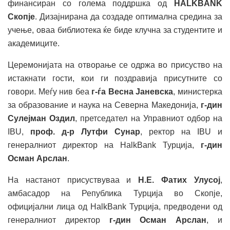
финансиран со голема поддршка од
HALKBANK
Скопје
. Дизајнирана да создаде оптимална средина за
учење, оваа библиотека ќе биде клучна за студентите и
академиците.
Церемонијата на отворање се одржа во присуство на
истакнати гости, кои ги поздравија присутните со
говори. Меѓу нив беа
г-ѓа Весна Јаневска
, министерка
за образование и наука на Северна Македонија,
г-дин
Сулејман Оздил
, претседател на Управниот одбор на
IBU,
проф. д-р Лутфи Сунар
, ректор на IBU и
генералниот директор на HalkBank Турција,
г-дин
Осман Арслан
.
На настанот присуствуваа и
Н.Е. Фатих Улусој
,
амбасадор на Република Турција во Скопје,
официјални лица од HalkBank Турција, предводени од
генералниот директор
г-дин Осман Арслан
, и