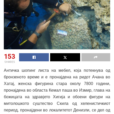
153
SHARES
Античка шопинг листа на мебел, која потекнува од
бронзеното време и е пронајдена на ридот Ачана во
Хатај, женска фигурина стара околу 7800 години,
пронајдена во областа Кемал паша во Измир, глава на
божицата на здравјето Хигија и обоени фигури на
митолошкото суштество Скила од хеленистичкиот
период, пронајдени во локалитетот Денизли, се дел од