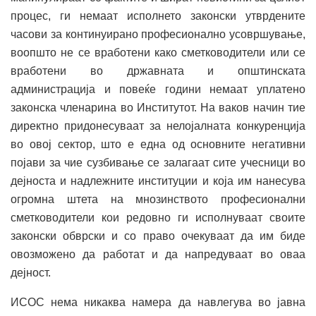
процес, ги немаат исполнето законски утврдените
часови за континуирано професионално усовршување,
воопшто не се вработени како сметководители или се
вработени во државната и општинската
администрација и повеќе години немаат уплатено
законска членарина во Институтот. На ваков начин тие
директно придонесуваат за нелојалната конкуренција
во овој сектор, што е една од основните негативни
појави за чие сузбивање се залагаат сите учесници во
дејноста и надлежните институции и која им нанесува
огромна штета на мнозинството професионални
сметководители кои редовно ги исполнуваат своите
законски обврски и со право очекуваат да им биде
овозможено да работат и да напредуваат во оваа
дејност.
ИСОС нема никаква намера да навлегува во јавна