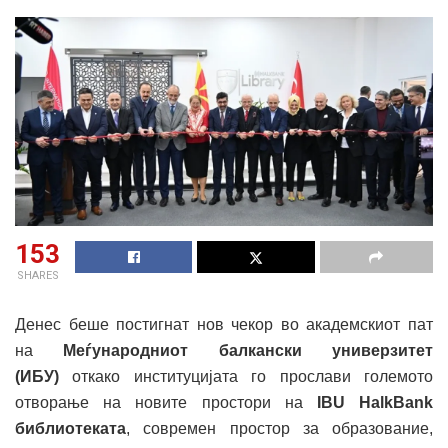
153
SHARES
Денес беше постигнат нов чекор во академскиот пат
на
Меѓународниот балкански универзитет
(ИБУ)
откако институцијата го прослави големото
отворање на новите простори на
IBU HalkBank
библиотеката
, современ простор за образование,