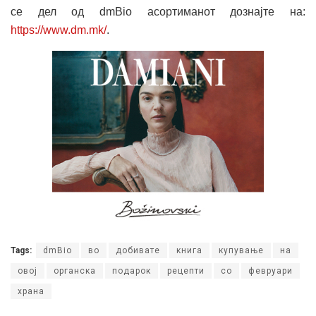
се дел од dmBio асортиманот дознајте на:
https://www.dm.mk/
.
Tags:
dmBio
во
добивате
книга
купување
на
овој
органска
подарок
рецепти
со
февруари
храна