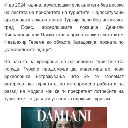
И во 2024 година, археолошките локалитети беа високо
на листата на приоритети на туристите. Најпосетувани
археолошки локалитети во Туркије лани беа античкиот
град Ефес, археолошката локација Денизли
Хиераполис или Памук кале и археолошкиот локалитет
Невшехир Гереме во областа Кападокија, позната по
„самовилските оџаци“.
Во насока на креирање на разновидна туристичката
понуда, Туркије продолжува да инвестира во нови
археолошки истражувања што ќе го зголемат
интересот кај туристите, но истовремено работи и на
развој на модели кои ќе ги пресретнат потребите на
туристите, создавајќи услови за одржлив туризам.