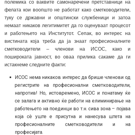
полемика со ваквите самонаречени претставници на
фелата кои воопшто не работат како сметководители,
туку се државни и општински службеници и затоа
немаат никаков легитимитет да го оценуваат процесот
и работењето на Институтот. Сепак, во интерес на
вистината која треба да ја знаат професионалните
сметководители – членови на ИСОС, како и
пошироката јавност, во оваа прилика сакаме да ги
истакнеме следните факти:
ИСОС нема никаков интерес да брише членови од
регистрите на професионални сметководители,
напротив! Но, истовремено, ИСОС и понатаму ќе
се залага и активно ќе работи на елиминирање на
работењето на поединци во т.н. сива зона – појава
која сѐ уште е присутна и нанесува штета на
професионалните сметководители и на
професијата.