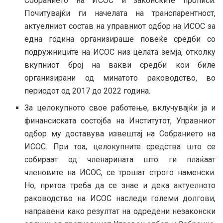
Собранието на ИСОС и законските прописи.
Почитувајќи ги начелата на транспарентност,
актуелниот состав на управниот одбор на ИСОС за
една година организираше повеќе средби со
подружниците на ИСОС низ целата земја, отколку
вкупниот број на вакви средби кои биле
организирани од минатото раководство, во
периодот од 2017 до 2022 година.
За целокупното свое работење, вклучувајќи ја и
финансиската состојба на Институтот, Управниот
одбор му доставува извештај на Собранието на
ИСОС. При тоа, целокупните средства што се
собираат од членарината што ги плаќаат
членовите на ИСОС, се трошат строго наменски.
Но, притоа треба да се знае и дека актуелното
раководство на ИСОС наследи големи долгови,
направени како резултат на одредени незаконски