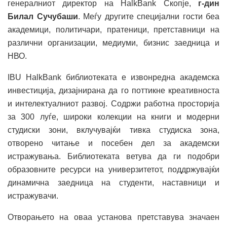
генералниот директор на HalkBank Скопје,
г-дин
Билал Сучубаши
. Меѓу другите специјални гости беа
академици, политичари, пратеници, претставници на
различни организации, медиуми, бизнис заедница и
НВО.
IBU HalkBank библиотеката е извонредна академска
инвестиција, дизајнирана да го поттикне креативноста
и интелектуалниот развој. Содржи работна просторија
за 300 луѓе, широки колекции на книги и модерни
студиски зони, вклучувајќи тивка студиска зона,
отворено читање и посебен дел за академски
истражувања. Библиотеката ветува да ги подобри
образовните ресурси на универзитетот, поддржувајќи
динамична заедница на студенти, наставници и
истражувачи.
Отворањето на оваа установа претставува значаен