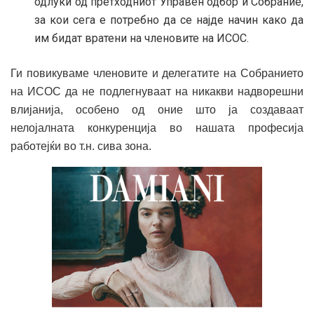
одлуки од претходниот Управен одбор и Собрание,
за кои сега е потребно да се најде начин како да
им бидат вратени на членовите на ИСОС.
Ги повикуваме членовите и делегатите на Собранието
на ИСОС да не подлегнуваат на никакви надворешни
влијанија, особено од оние што ја создаваат
нелојалната конкуренција во нашата професија
работејќи во т.н. сива зона.