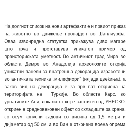
На долгиот список на нови артефакти е и првиот приказ
на животно во движење пронајден во Шанлиурфа.
Оваа извонредна статуетка прикажува диво магаре
што трча и претставува уникатен пример од
праисториската уметност. Во античкиот град Мира во
областа Демре во Анадолија археолозите открија
уникатни панели за внатрешна декорација изработени
во античката техника „милефиори“ (илјада цвеќиња), а
ваков вид на декорација е за прв пат откриена на
територијата на Туркије. Во областа Карс, во
урнатините Ани, локалитет кој е заштитен од УНЕСКО,
откриен е средновековен објект со складиште за храна,
со осум конусни садови со висина од 1,5 метри и
дијаметар од 50 см, а во Ван е откриена воена опрема