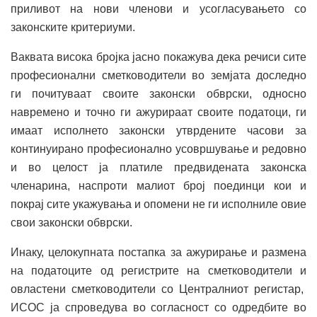
приливот на нови членови и усогласувањето со
законските критериуми.
Ваквата висока бројка јасно покажува дека речиси сите
професионални сметководители во земјата доследно
ги почитуваат своите законски обврски, односно
навремено и точно ги ажурираат своите податоци, ги
имаат исполнето законски утврдените часови за
континуирано професионално усовршување и редовно
и во целост ја платиле предвидената законска
членарина, наспроти малиот број поединци кои и
покрај сите укажувања и опомени не ги исполниле овие
свои законски обврски.
Инаку, целокупната постапка за ажурирање и размена
на податоците од регистрите на сметководители и
овластени сметководители со Централниот регистар,
ИСОС ја спроведува во согласност со одредбите во