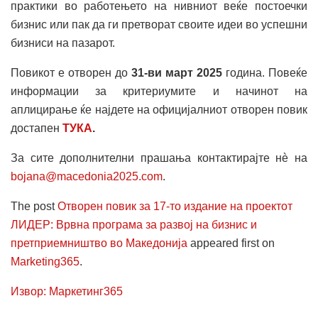
практики во работењето на нивниот веќе постоечки
бизнис или пак да ги претворат своите идеи во успешни
бизниси на пазарот.
Повикот е отворен до
31-ви март 2025
година. Повеќе
информации за критериумите и начинот на
аплицирање ќе најдете на официјалниот отворен повик
достапен
ТУКА
.
За сите дополнителни прашања контактирајте нè на
bojana@macedonia2025.com
.
The post
Отворен повик за 17-то издание на проектот
ЛИДЕР: Врвна програма за развој на бизнис и
претприемништво во Македонија
appeared first on
Marketing365
.
Извор: Маркетинг365