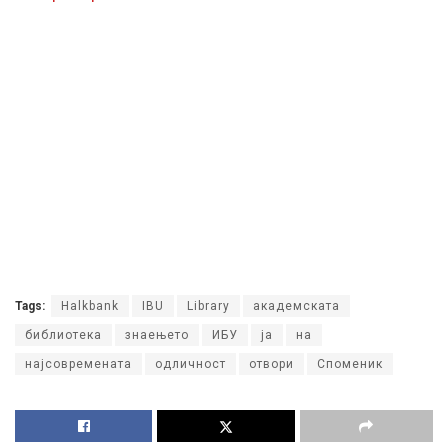
Tags:
Halkbank
IBU
Library
академската
библиотека
знаењето
ИБУ
ја
на
најсовремената
одличност
отвори
Споменик