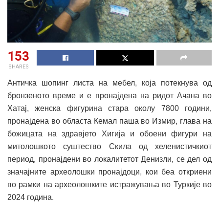
153
SHARES
Античка шопинг листа на мебел, која потекнува од
бронзеното време и е пронајдена на ридот Ачана во
Хатај, женска фигурина стара околу 7800 години,
пронајдена во областа Кемал паша во Измир, глава на
божицата на здравјето Хигија и обоени фигури на
митолошкото суштество Скила од хеленистичкиот
период, пронајдени во локалитетот Денизли, се дел од
значајните археолошки пронајдоци, кои беа откриени
во рамки на археолошките истражувања во Туркије во
2024 година.