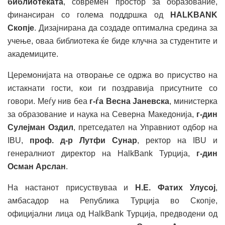
библиотеката
, современ простор за образование,
финансиран со голема поддршка од
HALKBANK
Скопје
. Дизајнирана да создаде оптимална средина за
учење, оваа библиотека ќе биде клучна за студентите и
академиците.
Церемонијата на отворање се одржа во присуство на
истакнати гости, кои ги поздравија присутните со
говори. Меѓу нив беа
г-ѓа Весна Јаневска
, министерка
за образование и наука на Северна Македонија,
г-дин
Сулејман Оздил
, претседател на Управниот одбор на
IBU,
проф. д-р Лутфи Сунар
, ректор на IBU и
генералниот директор на HalkBank Турција,
г-дин
Осман Арслан
.
На настанот присуствуваа и
Н.Е. Фатих Улусој
,
амбасадор на Република Турција во Скопје,
официјални лица од HalkBank Турција, предводени од