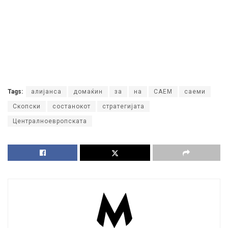
Tags:
алијанса
домаќин
за
на
САЕМ
саеми
Скопски
состанокот
стратегијата
Централноевропската