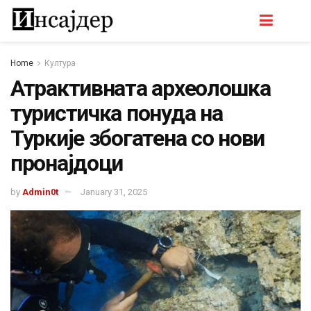
Home
Култура
Атрактивната археолошка
туристичка понуда на
Туркије збогатена со нови
пронајдоци
by
Admin0t
January 31, 2025