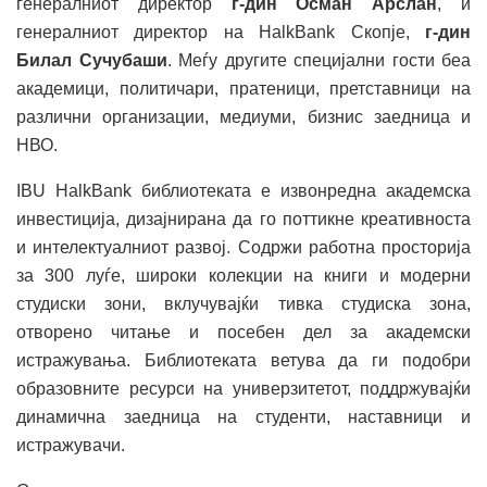
генералниот директор
г-дин Осман Арслан
, и
генералниот директор на HalkBank Скопје,
г-дин
Билал Сучубаши
. Меѓу другите специјални гости беа
академици, политичари, пратеници, претставници на
различни организации, медиуми, бизнис заедница и
НВО.
IBU HalkBank библиотеката е извонредна академска
инвестиција, дизајнирана да го поттикне креативноста
и интелектуалниот развој. Содржи работна просторија
за 300 луѓе, широки колекции на книги и модерни
студиски зони, вклучувајќи тивка студиска зона,
отворено читање и посебен дел за академски
истражувања. Библиотеката ветува да ги подобри
образовните ресурси на универзитетот, поддржувајќи
динамична заедница на студенти, наставници и
истражувачи.