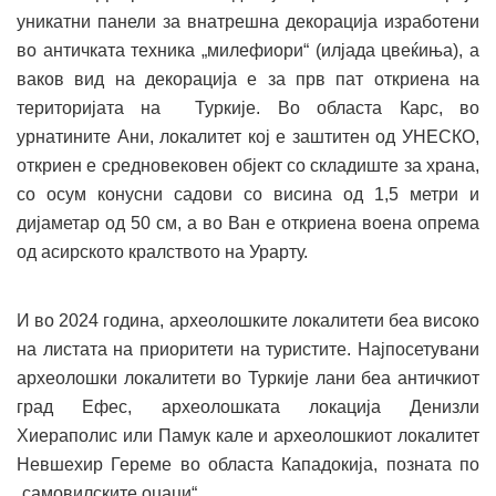
уникатни панели за внатрешна декорација изработени
во античката техника „милефиори“ (илјада цвеќиња), а
ваков вид на декорација е за прв пат откриена на
територијата на Туркије. Во областа Карс, во
урнатините Ани, локалитет кој е заштитен од УНЕСКО,
откриен е средновековен објект со складиште за храна,
со осум конусни садови со висина од 1,5 метри и
дијаметар од 50 см, а во Ван е откриена воена опрема
од асирското кралството на Урарту.
И во 2024 година, археолошките локалитети беа високо
на листата на приоритети на туристите. Најпосетувани
археолошки локалитети во Туркије лани беа античкиот
град Ефес, археолошката локација Денизли
Хиераполис или Памук кале и археолошкиот локалитет
Невшехир Гереме во областа Кападокија, позната по
„самовилските оџаци“.