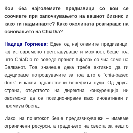
Кои беа најголемите предизвици со кои се
соочивте при започнувањето на вашиот бизнис и
како ги надминавте? Како околината реагираше на
основањето на ChiaDia?
Надица Горгиева:
Еден од најголемите предизвици,
кој истовремено претставуваше и можност, беше тоа
што ChiaDia го воведе првиот пијалак со чиа семе на
Балканот. Тоа значеше дека треба активно да ги
едуцираме потрошувачите за тоа што е “chia-based
drink” и какви здравствени бенефити нуди. Од друга
страна, отсуството на директна конкуренција ни
овозможи да се позиционираме како иновативен и
премиум бренд.
Иако, на почетокот беше предизвикувачки – имавме
ограничени ресурси, а градењето на свеста за нешто