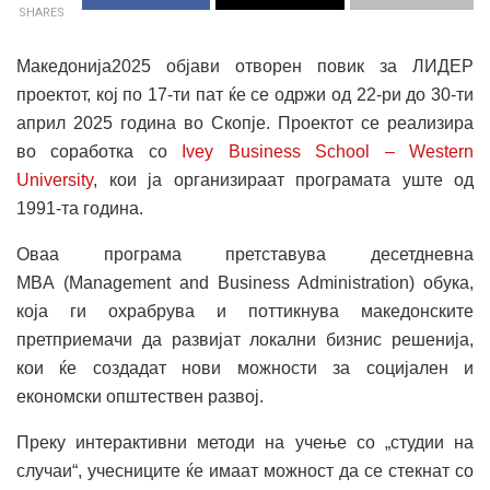
SHARES
Македонија2025 објави отворен повик за ЛИДЕР
проектот, кој по 17-ти пат ќе се одржи од 22-ри до 30-ти
април 2025 година во Скопје. Проектот се реализира
во соработка со
Ivey Business School – Western
University
,
кои ја организираат програмата уште од
1991-та година.
Оваа програма претставува десетдневна
MBA (Management and Business Administration) обука,
која ги охрабрува и поттикнува македонските
претприемачи да развијат локални бизнис решенија,
кои ќе создадат нови можности за социјален и
економски општествен развој.
Преку интерактивни методи на учење со „студии на
случаи“, учесниците ќе имаат можност да се стекнат со