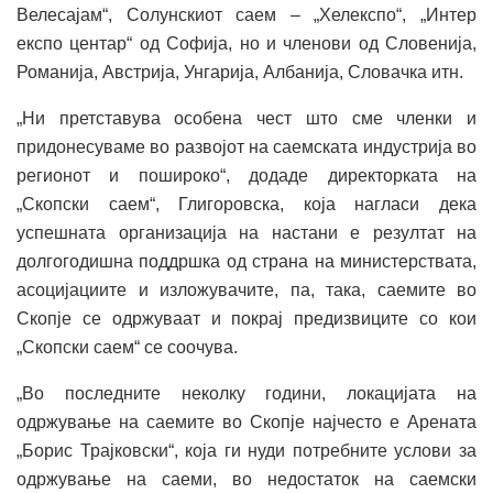
Велесајам“, Солунскиот саем – „Хелекспо“, „Интер
експо центар“ од Софија, но и членови од Словенија,
Романија, Австрија, Унгарија, Албанија, Словачка итн.
„Ни претставува особена чест што сме членки и
придонесуваме во развојот на саемската индустрија во
регионот и пошироко“, додаде директорката на
„Скопски саем“, Глигоровска, која нагласи дека
успешната организација на настани е резултат на
долгогодишна поддршка од страна на министерствата,
асоцијациите и изложувачите, па, така, саемите во
Скопје се одржуваат и покрај предизвиците со кои
„Скопски саем“ се соочува.
„Во последните неколку години, локацијата на
одржување на саемите во Скопје најчесто е Арената
„Борис Трајковски“, која ги нуди потребните услови за
одржување на саеми, во недостаток на саемски