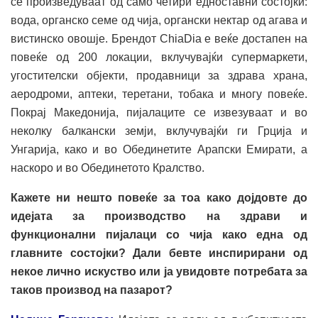
се произведуваат од само четири едноставни состојки:
вода, органско семе од чија, органски нектар од агава и
вистинско овошје. Брендот ChiaDia е веќе достапен на
повеќе од 200 локации, вклучувајќи супермаркети,
угостителски објекти, продавници за здрава храна,
аеродроми, аптеки, теретани, тобака и многу повеќе.
Покрај Македонија, пијалаците се извезуваат и во
неколку балкански земји, вклучувајќи ги Грција и
Унгарија, како и во Обединетите Арапски Емирати, а
наскоро и во Обединетото Кралство.
Кажете ни нешто повеќе за тоа како дојдовте до
идејата за производство на здрави и
функционални пијалаци со чија како една од
главните состојки? Дали бевте инспирирани од
некое лично искуство или ја увидовте потребата за
таков производ на пазарот?