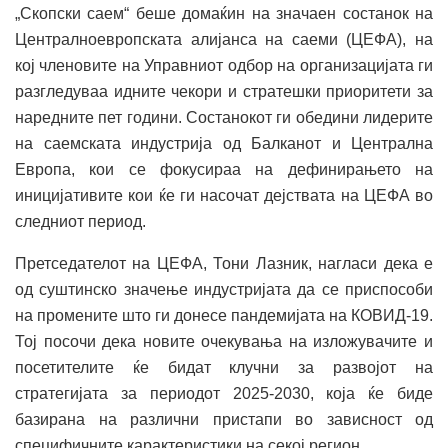
„Скопски саем“ беше домаќин на значаен состанок на
Централноевропската алијанса на саеми (ЦЕФА), на
кој членовите на Управниот одбор на организацијата ги
разгледуваа идните чекори и стратешки приоритети за
наредните пет години. Состанокот ги обедини лидерите
на саемската индустрија од Балканот и Централна
Европа, кои се фокусираа на дефинирањето на
иницијативите кои ќе ги насочат дејствата на ЦЕФА во
следниот период.
Претседателот на ЦЕФА, Тони Лазник, нагласи дека е
од суштинско значење индустријата да се приспособи
на промените што ги донесе пандемијата на КОВИД-19.
Тој посочи дека новите очекувања на изложувачите и
посетителите ќе бидат клучни за развојот на
стратегијата за периодот 2025-2030, која ќе биде
базирана на различни пристапи во зависност од
специфичните карактеристики на секој регион.