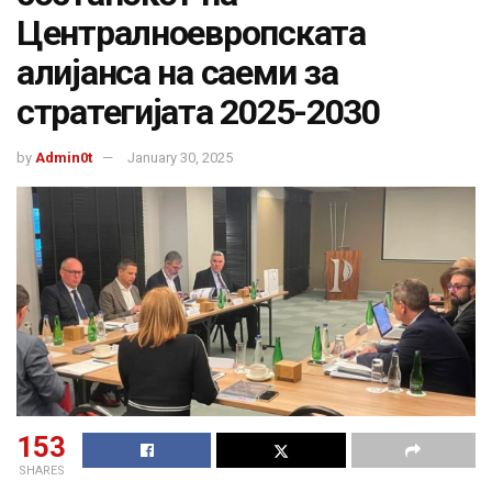
Централноевропската
алијанса на саеми за
стратегијата 2025-2030
by
Admin0t
January 30, 2025
153
SHARES