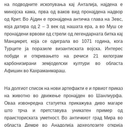
на подводните ископувања кај Анталија, најдена е
минојска кама, прва од ваков вид пронајдена надвор
од Крит. Во Ајдин е пронајдена античка глава на Зевс,
која датира од 2 – 3 век од нашата ера, а во Муш се
пронајдени врвови од стрели од легендарната битка кај
Манцикрет, која се одиграла во 1071 година, кога
Турците ја поразиле византиската војска. Интерес
побуди и откривањето на речиси 21 килограм
карбонизирани земјоделски култури во областа
Афишин во Кахраманмараш.
На долгиот список на нови артефакти е и првиот приказ
на животно во движење пронајден во Шанлиурфа.
Оваа извонредна статуетка прикажува диво магаре
што трча и претставува уникатен пример од
праисториската уметност. Во античкиот град Мира во
областа Демре во Анадолија археолозите открија