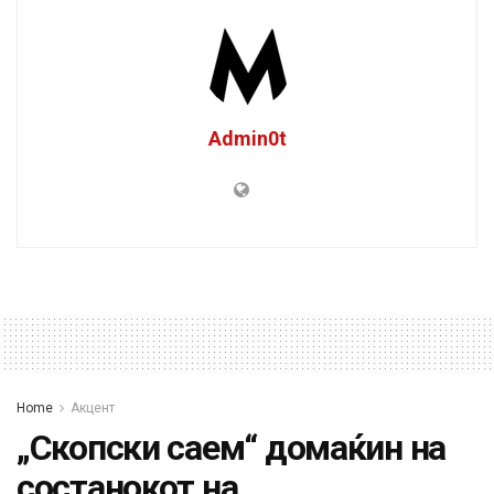
Admin0t
Home
Акцент
„Скопски саем“ домаќин на
состанокот на