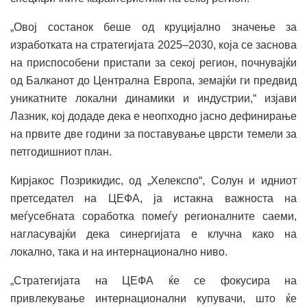
„Овој состанок беше од круцијално значење за
изработката на стратегијата 2025–2030, која се заснова
на приспособени пристапи за секој регион, почнувајќи
од Балканот до Централна Европа, земајќи ги предвид
уникатните локални динамики и индустрии,“ изјави
Лазник, кој додаде дека е неопходно јасно дефинирање
на првите две години за поставување цврсти темели за
петгодишниот план.
Кирјакос Позрикидис, од „Хелекспо“, Солун и идниот
претседател на ЦЕФА, ја истакна важноста на
меѓусебната соработка помеѓу регионалните саеми,
нагласувајќи дека синергијата е клучна како на
локално, така и на интернационално ниво.
„Стратегијата на ЦЕФА ќе се фокусира на
привлекување интернационални купувачи, што ќе