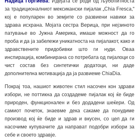
Надица Горгиева:
Идејата се роди од љубопитноста
за традиционалниот мексикански пијалак „Chia Fresca,“
кој е популарен во земјите со развиени навики за
здрава исхрана. Мојата сестра Верица, при нејзиното
патување во Јужна Америка, имаше можност да го
проба и да ја забележи уникатноста на пијалакот, како и
здравствените придобивки што ги нуди. Оваа
инспирација, комбинирана со потребата од пијалоци со
чист состав без синтетички додатоци, ни даде
дополнителна мотивација да ја развиеме ChiaDia.
Покрај тоа, нашиот животен стил насочен кон здрави
избори, не поттикна да создадеме пијалак кој ќе биде
природен, функционален и без додадени шеќери. Од
самиот почеток, знаевме дека сакаме да понудиме
производ кој ќе биде и здрав и вкусен, со цел да ги
насочиме купувачите да направат подобри избори за
себе и своето здравје.