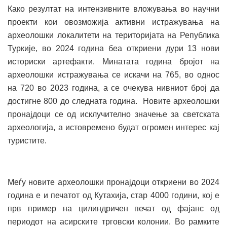
Како резултат на интензивните вложувања во научни
проекти кои овозможија активни истражувања на
археолошки локалитети на територијата на Република
Туркије, во 2024 година беа откриени дури 13 нови
историски артефакти. Минатата година бројот на
археолошки истражувања се искачи на 765, во однос
на 720 во 2023 година, а се очекува нивниот број да
достигне 800 до следната година. Новите археолошки
пронајдоци се од исклучително значење за светската
археологија, а истовремено будат огромен интерес кај
туристите.
Меѓу новите археолошки пронајдоци откриени во 2024
година е и печатот од Кутахија, стар 4000 години, кој е
прв пример на цилиндричен печат од фајанс од
периодот на асирските трговски колонии. Во рамките