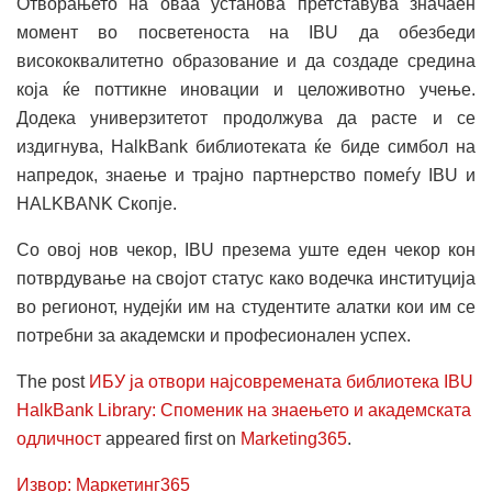
Отворањето на оваа установа претставува значаен
момент во посветеноста на IBU да обезбеди
висококвалитетно образование и да создаде средина
која ќе поттикне иновации и целоживотно учење.
Додека универзитетот продолжува да расте и се
издигнува, HalkBank библиотеката ќе биде симбол на
напредок, знаење и трајно партнерство помеѓу IBU и
HALKBANK Скопје.
Со овој нов чекор, IBU презема уште еден чекор кон
потврдување на својот статус како водечка институција
во регионот, нудејќи им на студентите алатки кои им се
потребни за академски и професионален успех.
The post
ИБУ ја отвори најсовремената библиотека IBU
HalkBank Library: Споменик на знаењето и академската
одличност
appeared first on
Marketing365
.
Извор: Маркетинг365