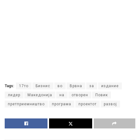
Tags:
17то
Бизнис
во
Врвна
за
издание
лидер
Македонија
на
отворен
Повик
претприемништво
програма
проектот
развој