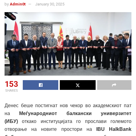
by
Admin0t
January 30, 2025
153
SHARES
Денес беше постигнат нов чекор во академскиот пат
на
Меѓународниот балкански универзитет
(ИБУ)
откако институцијата го прослави големото
отворање на новите простори на
IBU HalkBank