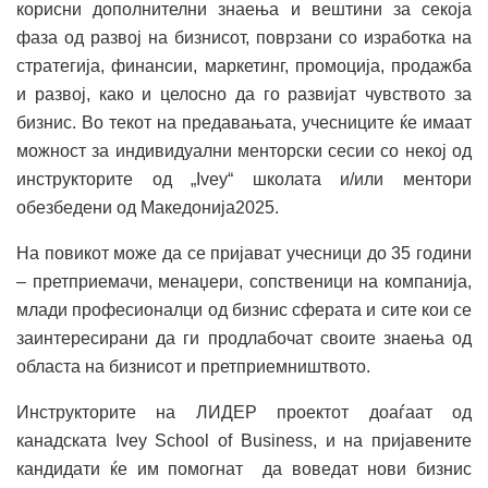
корисни дополнителни знаења и вештини за секоја
фаза од развој на бизнисот, поврзани со изработка на
стратегија, финансии, маркетинг, промоција, продажба
и развој, како и целосно да го развијат чувството за
бизнис. Во текот на предавањата, учесниците ќе имаат
можност за индивидуални менторски сесии со некој од
инструкторите од „Ivey“ школата и/или ментори
обезбедени од Македонија2025.
На повикот може да се пријават учесници до 35 години
– претприемачи, менаџери, сопственици на компанија,
млади професионалци од бизнис сферата и сите кои се
заинтересирани да ги продлабочат своите знаења од
областа на бизнисот и претприемништвото.
Инструкторите на ЛИДЕР проектот доаѓаат од
канадската Ivey School of Business, и на пријавените
кандидати ќе им помогнат да воведат нови бизнис