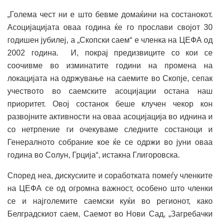
„Голема чест ни е што бевме домаќини на состанокот.
Асоцијацијата оваа година ќе го прослави својот 30
годишен јубилеј, а „Скопски саем“ е членка на ЦЕФА од
2002 година. И, покрај предизвиците со кои се
соочивме во изминатите години на промена на
локацијата на одржување на саемите во Скопје, сепак
учеството во саемските асоцијации остана наш
приоритет. Овој состанок беше клучен чекор кон
развојните активности на оваа асоцијација во иднина и
со нетрпение ги очекуваме следните состаноци и
Генералното собрание кое ќе се одржи во јуни оваа
година во Солун, Грција“, истакна Глигоровска.
Според неа, дискусиите и соработката помеѓу членките
на ЦЕФА се од огромна важност, особено што членки
се и најголемите саемски куќи во регионот, како
Белградскиот саем, Саемот во Нови Сад, „Загребачки