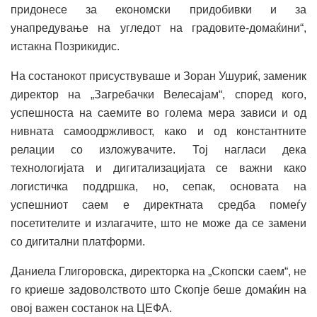
придонесе за економски придобивки и за
унапредување на угледот на градовите-домаќини“,
истакна Позрикидис.
На состанокот присуствуваше и Зоран Ушуриќ, заменик
директор на „Загребачки Велесајам“, според кого,
успешноста на саемите во голема мера зависи и од
нивната самоодржливост, како и од константните
релации со изложувачите. Тој нагласи дека
технологијата и дигитализацијата се важни како
логистичка поддршка, но, сепак, основата на
успешниот саем е директната средба помеѓу
посетителите и излагачите, што не може да се замени
со дигитални платформи.
Даниела Глигоровска, директорка на „Скопски саем“, не
го криеше задоволството што Скопје беше домаќин на
овој важен состанок на ЦЕФА.