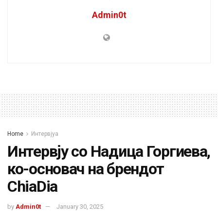
Admin0t
Home
Интервјуа
Интервју со Надица Горгиева,
ко-основач на брендот
ChiaDia
by
Admin0t
January 30, 2025