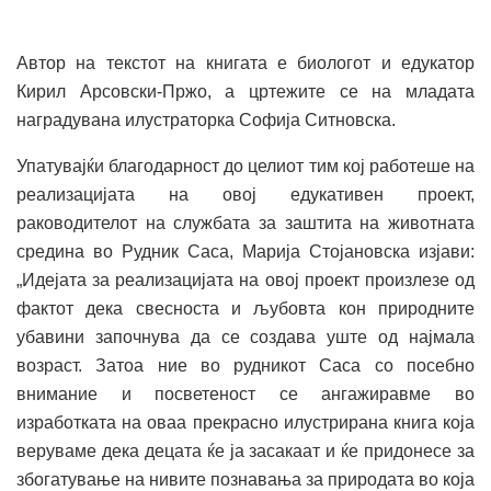
Автор на текстот на книгата е биологот и едукатор
Кирил Арсовски-Пржо, а цртежите се на младата
наградувана илустраторка Софија Ситновска.
Упатувајќи благодарност до целиот тим кој работеше на
реализацијата на овој едукативен проект,
раководителот на службата за заштита на животната
средина во Рудник Саса, Марија Стојановска изјави:
„Идејата за реализацијата на овој проект произлезе од
фактот дека свесноста и љубовта кон природните
убавини започнува да се создава уште од најмала
возраст. Затоа ние во рудникот Саса со посебно
внимание и посветеност се ангажиравме во
изработката на оваа прекрасно илустрирана книга која
веруваме дека децата ќе ја засакаат и ќе придонесе за
збогатување на нивите познавања за природата во која