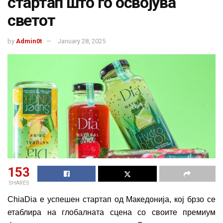
стартап што го освојува
светот
by
Admin0t
January 28, 2025
153
SHARES
ChiaDia е успешен стартап од Македонија, кој брзо се
етаблира на глобалната сцена со своите премиум