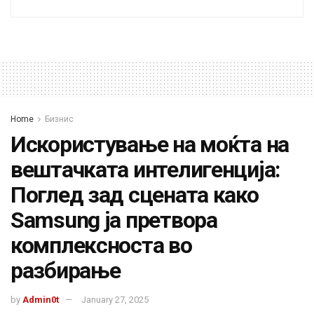
Home
Бизнис
Искористување на моќта на
вештачката интелигенција:
Поглед зад сцената како
Samsung ја претвора
комплексноста во
разбирање
by
Admin0t
January 27, 2025