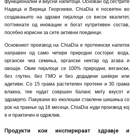
функционални и вкусни напитоци. Основан од сестрите
Надица и Верица Георгиеви, ChiaDia е посветен во
создавањето на здрави пијалоци со висок квалитет,
поттикнати од иновации и богат нутритивен состав,
посебно корисни за сите активни поединци.
Основниот производ на ChiaDia е протеински напиток
направен од само четири природни состојки: вода,
органски чиа семиња, органски нектар од агава и
овошје. Овие пијалоци се 100% природни, вегански,
без глутен, без ГМО и без додадени шеќери или
адитиви. Со 15 грама растителен протеин и 30 грама
влакна, тие нудат совршен баланс меѓу вкусот и
здравјето. Пакувани во еколошки стаклени шишиња со
рок на траење од 18 месеци, ChiaDia нуди производ кој
е и практичен и одржлив.
Продукти кои инспирираат здравје и