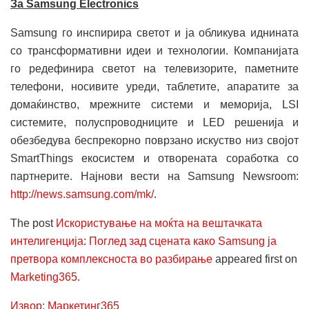
За Samsung Electronics
Samsung го инспирира светот и ја обликува иднината
со трансформативни идеи и технологии. Компанијата
го редефинира светот на телевизорите, паметните
телефони, носивите уреди, таблетите, апаратите за
домаќинство, мрежните системи и меморија, LSI
системите, полуспроводниците и LED решенија и
обезбедува беспрекорно поврзано искуство низ својот
SmartThings екосистем и отворената соработка со
партнерите. Најнови вести на Samsung Newsroom:
http://news.samsung.com/mk/
.
The post
Искористување на моќта на вештачката
интелигенција: Поглед зад сцената како Samsung ја
претвора комплексноста во разбирање
appeared first on
Marketing365
.
Извор: Маркетинг365