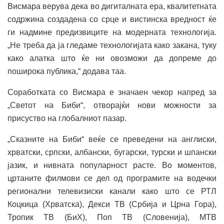
Висмара верува дека во дигиталната ера, квалитетната
содржина создадена со срце и вистинска вредност ќе
ги надмине предизвиците на модерната технологија.
„Не треба да ја гледаме технологијата како закана, туку
како алатка што ќе ни овозможи да допреме до
поширока публика,“ додава таа.
Соработката со Висмара е значаен чекор напред за
„Светот на Биби“, отворајќи нови можности за
присуство на глобалниот пазар.
„Сказните на Биби“ веќе се преведени на англиски,
хрватски, српски, албански, бугарски, турски и шпански
јазик, и нивната популарност расте. Во моментов,
цртаните филмови се дел од програмите на водечки
регионални телевизиски канали како што се РТЛ
Коцкица (Хрватска), Декси ТВ (Србија и Црна Гора),
Тропик ТВ (БиХ), Поп ТВ (Словенија), МТВ