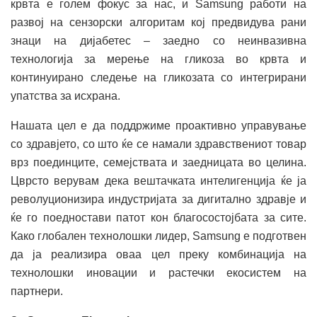
крвта е голем фокус за нас, и Samsung работи на
развој на сензорски алгоритам кој предвидува рани
знаци на дијабетес – заедно со неинвазивна
технологија за мерење на гликоза во крвта и
континуирано следење на гликозата со интегрирани
упатства за исхрана.
Нашата цел е да поддржиме проактивно управување
со здравјето, со што ќе се намали здравствениот товар
врз поединците, семејствата и заедницата во целина.
Цврсто верувам дека вештачката интелигенција ќе ја
револуционизира индустријата за дигитално здравје и
ќе го поедностави патот кон благосостојбата за сите.
Како глобален технолошки лидер, Samsung е подготвен
да ја реализира оваа цел преку комбинација на
технолошки иновации и растечки екосистем на
партнери.