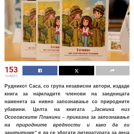
153
SHARES
Рудникот Саса, со група независни автори, издаде
книга за најмладите членови на заедницата
наменета за нивно запознавање со природните
убавини. Целта на книгата
„Јасмина низ
Осоговските Планини – приказна за запознавање
на природните вредности и како да ги
заштитиме“
е да се збогати литературата за деца