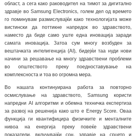
област, а сега како раководител на тимот за дигитално
здравје во Samsung Electronics, голем дел од времето
го поминувам размислувајќи како технологијата може
вистински да поттикне напредок во здравството,
наместо да биде само уште една иновација заради
самата иновација. Затоа сум многу возбуден за
вештачката интелигенција (AI), бидејќи таа нуди нови
начини за решавање на многу здравствени проблеми
во општеството преку поедноставување на
комплексноста и тоа во огромна мера.
Во нашата континуирана работа за повторно
осмислување на здравството, Samsung користи
напредни AI алгоритми и обемна техничка експертиза
за развој на решенија како што е Energy Score. Оваа
функција ги квантифицира физичките и менталните
нивоа на енергија преку повеќе здравствени
показатели, вклучувајќи сон, здравје на срцето и