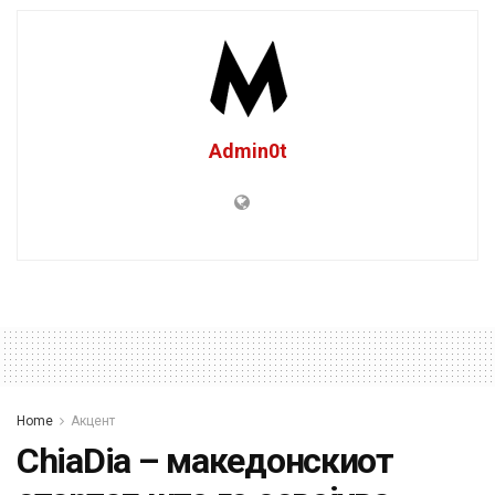
Admin0t
Home
Акцент
ChiaDia – македонскиот