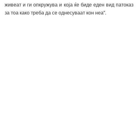
живеат и ги опкружува и која ќе биде еден вид патоказ
за тоа како треба да се однесуваат кон неа“.