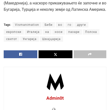
(Македонија), а наскоро прикажувањето ќе започне и во
Бугарија, Турција и неколку земји од Латинска Америка.
Tags:
Vismanimation
Биби
во
го
други
европски
Италија
на
носи
пазари
Полска
светот
Унгарија
Швајцарија
Admin0t