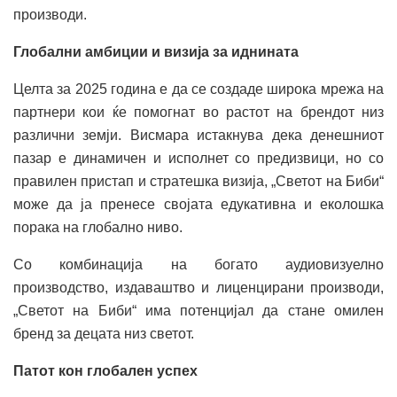
производи.
Глобални амбиции и визија за иднината
Целта за 2025 година е да се создаде широка мрежа на
партнери кои ќе помогнат во растот на брендот низ
различни земји. Висмара истакнува дека денешниот
пазар е динамичен и исполнет со предизвици, но со
правилен пристап и стратешка визија, „Светот на Биби“
може да ја пренесе својата едукативна и еколошка
порака на глобално ниво.
Со комбинација на богато аудиовизуелно
производство, издаваштво и лиценцирани производи,
„Светот на Биби“ има потенцијал да стане омилен
бренд за децата низ светот.
Патот кон глобален успех