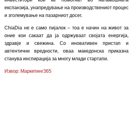
експанзија, унапредување на производствениот процес
и зголемување на пазарниот досег.
ChiaDia не е само пијалок – тоа е начин на живот за
оние кои сакаат да ја одржуваат својата енергија,
здравје и свежина. Со иновативен пристап и
автентични вредности, оваа македонска приказна
станува инспирација за многу млади стартапи.
Извор: Маркетинг365