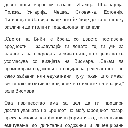
девет нови европски пазари: Италија, Швајцарија,
Полска, Унгарија, Чешка, Словачка, Естонија,
Литванија и Латвија, каде што ќе биде достапен преку
различни дигитални и традиционални канали.
„Светот на Биби“ е бренд со цврсто поставени
вредности – забавувајќи ги децата, тој ги учи за
важноста на природата и животните, што целосно се
усогласува со визијата на Висмара. „Сакам да
промовирам содржини со социјална релевантност, не
само забавни или едукативни, туку такви што имаат
вистинско позитивно влијание врз идните генерации,“
вели Висмара.
Ова партнерство има за цел да ги прошири
достигнувањата на брендот на меѓународниот пазар,
преку различни платформи и формати – од телевизиски
емитувања до дигитални содржини и лиценцирани