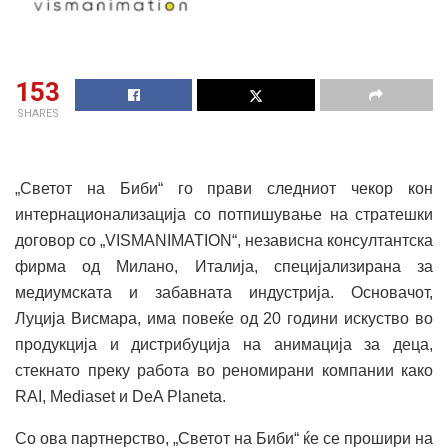
153
SHARES
„Светот на Биби“ го прави следниот чекор кон
интернационализација со потпишување на стратешки
договор со „VISMANIMATION“, независна консултантска
фирма од Милано, Италија, специјализирана за
медиумската и забавната индустрија. Основачот,
Луција Висмара, има повеќе од 20 години искуство во
продукција и дистрибуција на анимација за деца,
стекнато преку работа во реномирани компании како
RAI, Mediaset и DeA Planeta.
Со ова партнерство, „Светот на Биби“ ќе се прошири на