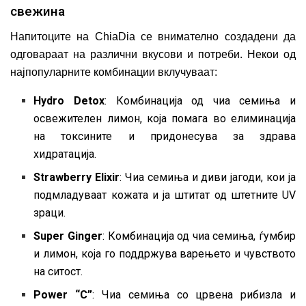
свежина
Напитоците на ChiaDia се внимателно создадени да
одговараат на различни вкусови и потреби. Некои од
најпопуларните комбинации вклучуваат:
Hydro Detox
: Комбинација од чиа семиња и
освежителен лимон, која помага во елиминација
на токсините и придонесува за здрава
хидратација.
Strawberry Elixir
: Чиа семиња и диви јагоди, кои ја
подмладуваат кожата и ја штитат од штетните UV
зраци.
Super Ginger
: Комбинација од чиа семиња, ѓумбир
и лимон, која го поддржува варењето и чувството
на ситост.
Power “C”
: Чиа семиња со црвена рибизла и