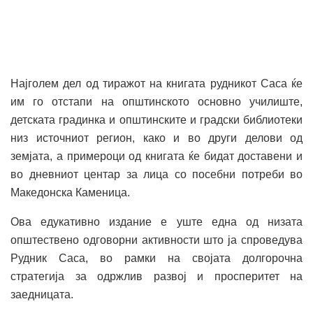
Најголем дел од тиражот на книгата рудникот Саса ќе
им го отстапи на општинското основно училиште,
детската градинка и општинските и градски библиотеки
низ источниот регион, како и во други делови од
земјата, а примероци од книгата ќе бидат доставени и
во дневниот центар за лица со посебни потреби во
Македонска Каменица.
Ова едукативно издание е уште една од низата
општествено одговорни активности што ја спроведува
Рудник Саса, во рамки на својата долгорочна
стратегија за одржлив развој и просперитет на
заедницата.