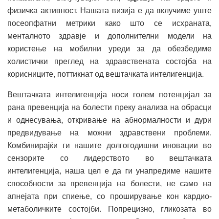
физичка активност. Нашата визија е да вклучиме уште
посеопфатни метрики како што се исхраната,
менталното здравје и дополнителни модели на
користење на мобилни уреди за да обезбедиме
холистички преглед на здравствената состојба на
корисниците, поттикнат од вештачката интелигенција.
Вештачката интелигенција носи голем потенцијал за
рана превенција на болести преку анализа на обрасци
и однесувања, откривање на абнормалности и дури
предвидување на можни здравствени проблеми.
Комбинирајќи ги нашите долгогодишни иновации во
сензорите со лидерството во вештачката
интелигенција, наша цел е да ги унапредиме нашите
способности за превенција на болести, не само на
апнејата при спиење, со проширување кон кардио-
метаболичките состојби. Попрецизно, гликозата во