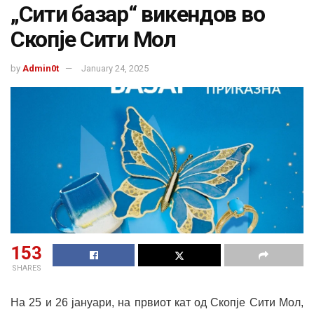
„Сити базар“ викендов во
Скопје Сити Мол
by
Admin0t
January 24, 2025
153
SHARES
На 25 и 26 јануари, на првиот кат од Скопје Сити Мол,