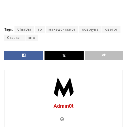
Tags:
ChiaDia
го
македонскиот
освојува
светот
Стартап
што
Admin0t