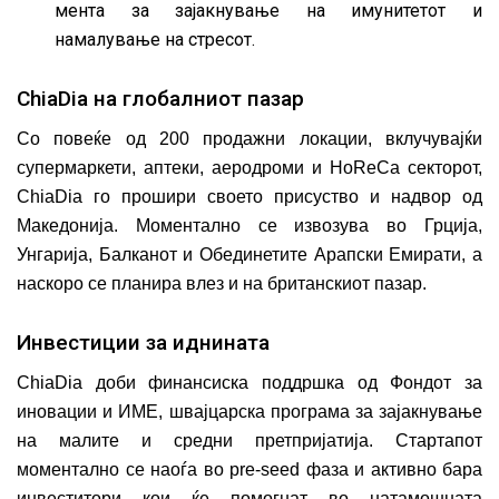
мента за зајакнување на имунитетот и
намалување на стресот.
ChiaDia на глобалниот пазар
Со повеќе од 200 продажни локации, вклучувајќи
супермаркети, аптеки, аеродроми и HoReCa секторот,
ChiaDia го прошири своето присуство и надвор од
Македонија. Моментално се извозува во Грција,
Унгарија, Балканот и Обединетите Арапски Емирати, а
наскоро се планира влез и на британскиот пазар.
Инвестиции за иднината
ChiaDia доби финансиска поддршка од Фондот за
иновации и ИМЕ, швајцарска програма за зајакнување
на малите и средни претпријатија. Стартапот
моментално се наоѓа во pre-seed фаза и активно бара
инвеститори кои ќе помогнат во натамошната