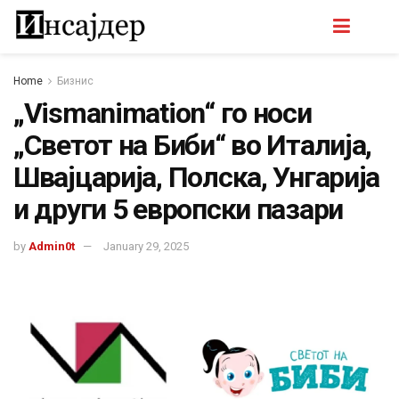
Home
Бизнис
„Vismanimation“ го носи
„Светот на Биби“ во Италија,
Швајцарија, Полска, Унгарија
и други 5 европски пазари
by
Admin0t
January 29, 2025