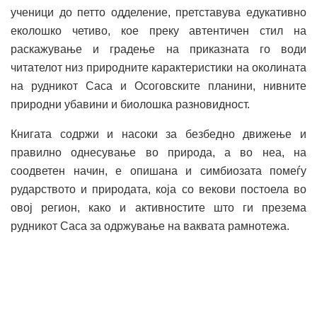
ученици до петто одделение, претставува едукативно
еколошко четиво, кое преку автентичен стил на
раскажување и градење на приказната го води
читателот низ природните карактеристики на околината
на рудникот Саса и Осоговските планини, нивните
природни убавини и биолошка разновидност.
Книгата содржи и насоки за безбедно движење и
правилно однесување во природа, а во неа, на
соодветен начин, е опишана и симбиозата помеѓу
рударството и природата, која со векови постоела во
овој регион, како и активностите што ги презема
рудникот Саса за одржување на ваквата рамнотежа.