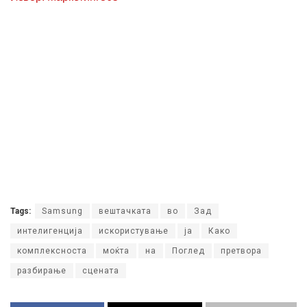
Tags:
Samsung
вештачката
во
Зад
интелигенција
искористување
ја
Како
комплексноста
моќта
на
Поглед
претвора
разбирање
сцената