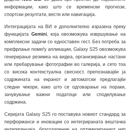
информации, како што се временски прогнози,
спортски резултати, вести или навигација.
Интеграцијата на ВИ е дополнително изразена преку
функцијата
Gemini
, која овозможува извршување на
комплексни задачи со едноставен гест. Без потреба за
префрлање помеѓу апликации, Galaxy S25 овозможува
генерирање резимеа на видеа, организирање настани
или пребарување фотографии во галерија, и сето тоа
со висока контекстуална свесност, препознавајќи ја
содржината на екранот и автоматски предлагајќи
следни чекори, како што се одговарање на пораки,
зачувување важни податоци или споделување
содржина.
Серијата Galaxy S25 го поставува новиот стандард за
перформанси и иновации со интегрираната вештачка
интелигенција, благодарение на оптимизираниот чип