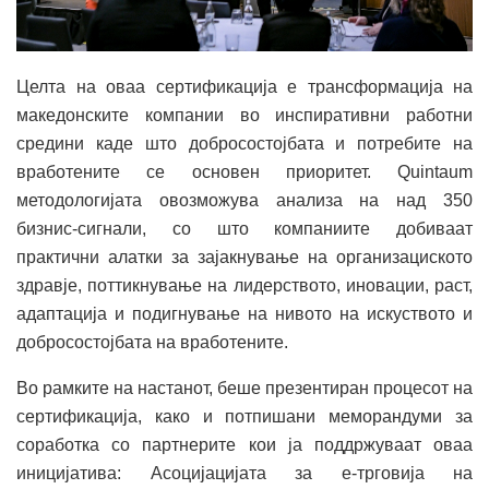
Целта на оваа сертификација е трансформација на
македонските компании во инспиративни работни
средини каде што добросостојбата и потребите на
вработените се основен приоритет. Quintaum
методологијата овозможува анализа на над 350
бизнис-сигнали, со што компаниите добиваат
практични алатки за зајакнување на организациското
здравје, поттикнување на лидерството, иновации, раст,
адаптација и подигнување на нивото на искуството и
добросостојбата на вработените.
Во рамките на настанот, беше презентиран процесот на
сертификација, како и потпишани меморандуми за
соработка со партнерите кои ја поддржуваат оваа
иницијатива: Асоцијацијата за е-трговија на