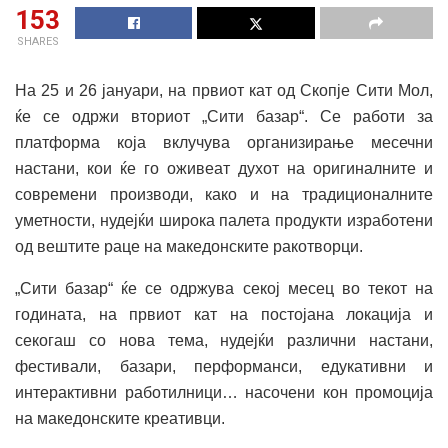
153
SHARES
На 25 и 26 јануари, на првиот кат од Скопје Сити Мол,
ќе се одржи вториот „Сити базар“. Се работи за
платформа која вклучува организирање месечни
настани, кои ќе го оживеат духот на оригиналните и
современи производи, како и на традиционалните
уметности, нудејќи широка палета продукти изработени
од вештите раце на македонските ракотворци.
„Сити базар“ ќе се одржува секој месец во текот на
годината, на првиот кат на постојана локација и
секогаш со нова тема, нудејќи различни настани,
фестивали, базари, перформанси, едукативни и
интерактивни работилници… насочени кон промоција
на македонските креативци.