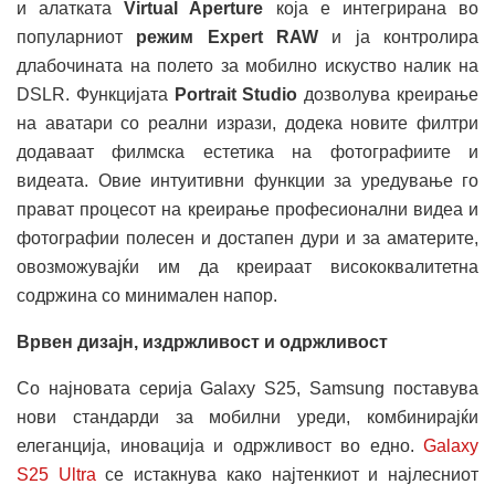
и алатката
Virtual Aperture
која е интегрирана во
популарниот
режим Expert RAW
и ја контролира
длабочината на полето за мобилно искуство налик на
DSLR. Функцијата
Portrait Studio
дозволува креирање
на аватари со реални изрази, додека новите филтри
додаваат филмска естетика на фотографиите и
видеата. Овие интуитивни функции за уредување го
прават процесот на креирање професионални видеа и
фотографии полесен и достапен дури и за аматерите,
овозможувајќи им да креираат висококвалитетна
содржина со минимален напор.
Врвен дизајн, издржливост и одржливост
Со најновата серија Galaxy S25, Samsung поставува
нови стандарди за мобилни уреди, комбинирајќи
елеганција, иновација и одржливост во едно.
Galaxy
S25 Ultra
се истакнува како најтенкиот и најлесниот