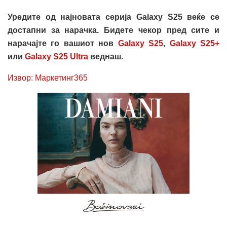
Уредите од најновата серија Galaxy S25 веќе се
достапни за нарачка. Бидете чекор пред сите и
нарачајте го вашиот нов
Galaxy S25
,
Galaxy S25+
или
Galaxy S25 Ultra
веднаш.
Извор: Маркетинг365