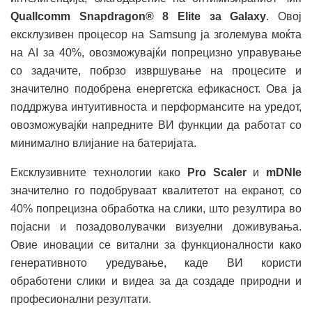
Quallcomm Snapdragon® 8 Elite за Galaxy
. Овој
ексклузивен процесор на Samsung ја зголемува моќта
на AI за 40%, овозможувајќи попрецизно управување
со задачите, побрзо извршување на процесите и
значително подобрена енергетска ефикасност. Ова ја
поддржува интуитивноста и перформансите на уредот,
овозможувајќи напредните ВИ функции да работат со
минимално влијание на батеријата.
Ексклузивните технологии како
Pro Scaler
и
mDNIe
значително го подобруваат квалитетот на екранот, со
40% попрецизна обработка на слики, што резултира во
појасни и позадоволувачки визуелни доживувања.
Овие иновации се витални за функционалности како
генеративното уредување, каде ВИ користи
обработени слики и видеа за да создаде природни и
професионални резултати.