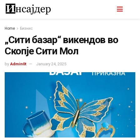
Home
Бизнис
„Сити базар“ викендов во
Скопје Сити Мол
by
Admin0t
January 24, 2025