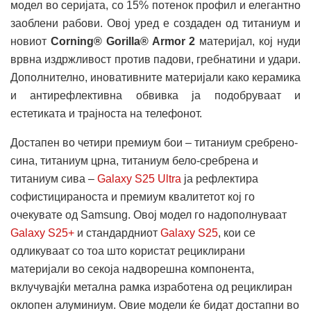
модел во серијата, со 15% потенок профил и елегантно
заоблени рабови. Овој уред е создаден од титаниум и
новиот
Corning® Gorilla® Armor 2
материјал, кој нуди
врвна издржливост против падови, гребнатини и удари.
Дополнително, иновативните материјали како керамика
и антирефлективна обвивка ја подобруваат и
естетиката и трајноста на телефонот.
Достапен во четири премиум бои – титаниум сребрено-
сина, титаниум црна, титаниум бело-сребрена и
титаниум сива –
Galaxy S25 Ultra
ја рефлектира
софистицираноста и премиум квалитетот кој го
очекувате од Samsung. Овој модел го надополнуваат
Galaxy S25+
и стандардниот
Galaxy S25
, кои се
одликуваат со тоа што користат рециклирани
материјали во секоја надворешна компонента,
вклучувајќи метална рамка изработена од рециклиран
оклопен алуминиум. Овие модели ќе бидат достапни во