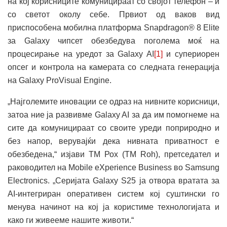
на кој корисниците комуницираат со својот телефон – и
со светот околу себе. Првиот од ваков вид
приспособена мобилна платформа Snapdragon® 8 Elite
за Galaxy чипсет обезбедува поголема моќ на
процесирање на уредот за Galaxy AI
[1]
и супериорен
опсег и контрола на камерата со следната генерација
на Galaxy ProVisual Engine.
„Најголемите иновации се одраз на нивните корисници,
затоа ние ја развивме Galaxy AI за да им помогнеме на
сите да комуницираат со своите уреди поприродно и
без напор, верувајќи дека нивната приватност е
обезбедена,“ изјави ТМ Рох (TM Roh), претседател и
раководител на Mobile eXperience Business во Samsung
Electronics. „Серијата Galaxy S25 ја отвора вратата за
AI-интегриран оперативен систем кој суштински го
менува начинот на кој ја користиме технологијата и
како ги живееме нашите животи.“