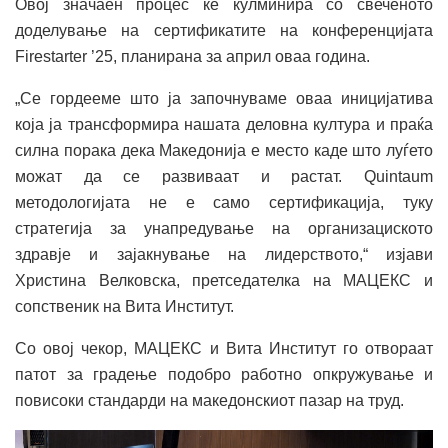
Овој значаен процес ќе кулминира со свеченото
доделување на сертификатите на конференцијата
Firestarter ’25, планирана за април оваа година.
„Се гордееме што ја започнуваме оваа иницијатива
која ја трансформира нашата деловна култура и праќа
силна порака дека Македонија е место каде што луѓето
можат да се развиваат и растат. Quintaum
методологијата не е само сертификација, туку
стратегија за унапредување на организациското
здравје и зајакнување на лидерството,“ изјави
Христина Велковска, претседателка на МАЦЕКС и
сопственик на Вита Институт.
Со овој чекор, МАЦЕКС и Вита Институт го отвораат
патот за градење подобро работно опкружување и
повисоки стандарди на македонскиот пазар на труд.