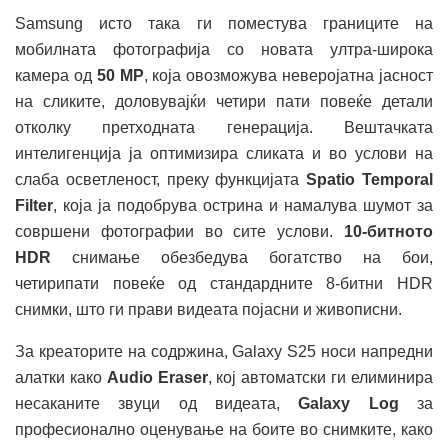
Samsung исто така ги поместува границите на
мобилната фотографија со новата ултра-широка
камера од
50 MP
, која овозможува неверојатна јасност
на сликите, доловувајќи четири пати повеќе детали
отколку претходната генерација. Вештачката
интелигенција ја оптимизира сликата и во услови на
слаба осветленост, преку функцијата
Spatio Temporal
Filter
, која ја подобрува острина и намалува шумот за
совршени фотографии во сите услови.
10-битното
HDR
снимање обезбедува богатство на бои,
четирипати повеќе од стандардните 8-битни HDR
снимки, што ги прави видеата појасни и живописни.
За креаторите на содржина, Galaxy S25 носи напредни
алатки како
Audio Eraser
, кој автоматски ги елиминира
несаканите звуци од видеата,
Galaxy Log
за
професионално оценување на боите во снимките, како