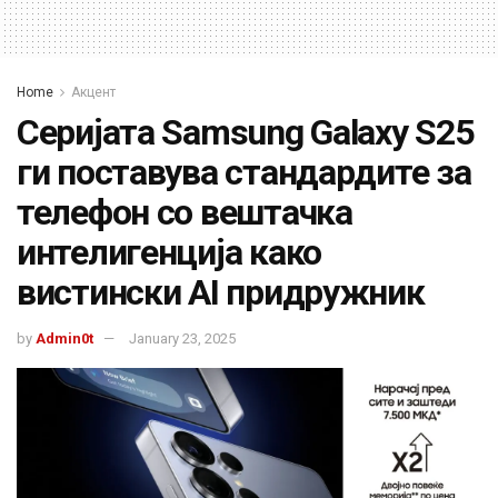
Home
Акцент
Серијата Samsung Galaxy S25
ги поставува стандардите за
телефон со вештачка
интелигенција како
вистински AI придружник
by
Admin0t
January 23, 2025