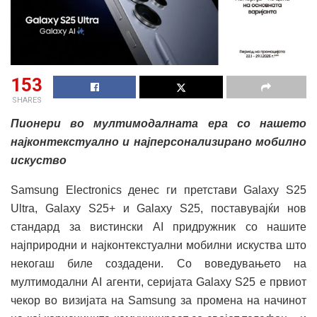
153
SHARES
Пионери во мултимодалната ера со нашето
најконтекстуално и најперсонализирано мобилно
искуство
Samsung Electronics денес ги претстави Galaxy S25
Ultra, Galaxy S25+ и Galaxy S25, поставувајќи нов
стандард за вистински AI придружник со нашите
најприродни и најконтекстуални мобилни искуства што
некогаш биле создадени. Со воведувањето на
мултимодални AI агенти, серијата Galaxy S25 е првиот
чекор во визијата на Samsung за промена на начинот