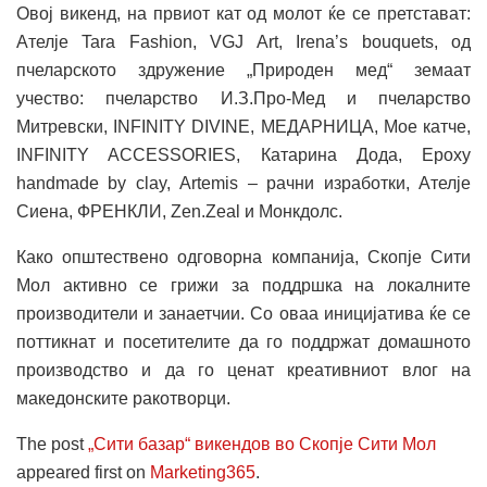
Овој викенд, на првиот кат од молот ќе се претстават:
Ателје Tara Fashion, VGJ Art, Irena’s bouquets, од
пчеларското здружение „Природен мед“ земаат
учество: пчеларство И.З.Про-Мед и пчеларство
Митревски, INFINITY DIVINE, МЕДАРНИЦА, Мое катче,
INFINITY ACCESSORIES, Катарина Дода, Еpoxy
handmade by clay, Аrtemis – рачни изработки, Ателје
Сиена, ФРЕНКЛИ, Zen.Zeal и Монкдолс.
Како општествено одговорна компанија, Скопје Сити
Мол активно се грижи за поддршка на локалните
производители и занаетчии. Со оваа иницијатива ќе се
поттикнат и посетителите да го поддржат домашното
производство и да го ценат креативниот влог на
македонските ракотворци.
The post
„Сити базар“ викендов во Скопје Сити Мол
appeared first on
Marketing365
.