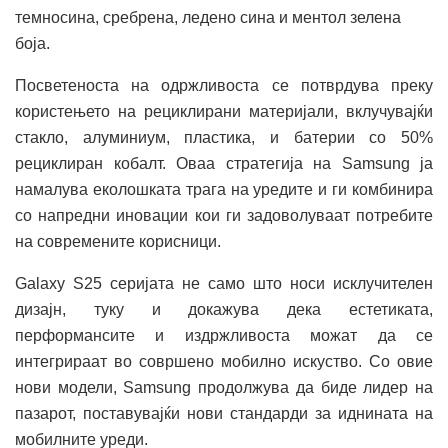
темносина, сребрена, ледено сина и ментол зелена
боја.
Посветеноста на одржливоста се потврдува преку
користењето на рециклирани материјали, вклучувајќи
стакло, алуминиум, пластика, и батерии со 50%
рециклиран кобалт. Оваа стратегија на Samsung ја
намалува еколошката трага на уредите и ги комбинира
со напредни иновации кои ги задоволуваат потребите
на современите корисници.
Galaxy S25 серијата не само што носи исклучителен
дизајн, туку и докажува дека естетиката,
перформансите и издржливоста можат да се
интегрираат во совршено мобилно искуство. Со овие
нови модели, Samsung продолжува да биде лидер на
пазарот, поставувајќи нови стандарди за иднината на
мобилните уреди.