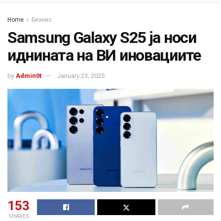
Home
Бизнис
Samsung Galaxy S25 ја носи
иднината на ВИ иновациите
by
Admin0t
January 23, 2025
153
SHARES