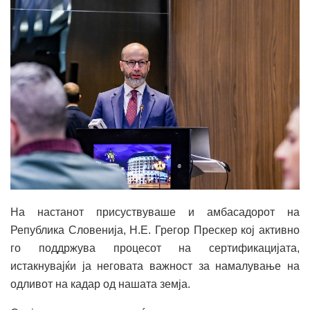
На настанот присуствуваше и амбасадорот на
Република Словенија, Н.Е. Грегор Прескер кој активно
го поддржува процесот на сертификацијата,
истакнувајќи ја неговата важност за намалување на
одливот на кадар од нашата земја.