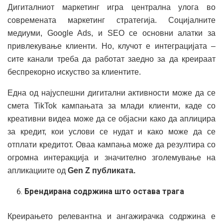
Дигиталниот маркетинг игра централна улога во
современата маркетинг стратегија. Социјалните
медиуми, Google Ads, и SEO се основни алатки за
привлекување клиенти. Но, клучот е интеграцијата –
сите канали треба да работат заедно за да креираат
беспрекорно искуство за клиентите.
Една од најуспешни дигитални активности може да се
смета TikTok кампањата за млади клиенти, каде со
креативни видеа може да се објасни како да аплицира
за кредит, кои услови се нудат и како може да се
отплати кредитот. Оваа кампања може да резултира со
огромна интеракција и значително зголемување на
апликациите од
Gen Z публиката.
Брендирана содржина што остава трага
Креирањето релевантна и ангажирачка содржина е