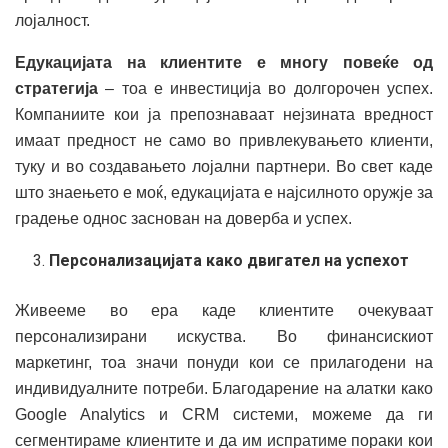
лојалност.
Едукацијата на клиентите е многу повеќе од
стратегија
– тоа е инвестиција во долгорочен успех.
Компаниите кои ја препознаваат нејзината вредност
имаат предност не само во привлекувањето клиенти,
туку и во создавањето лојални партнери. Во свет каде
што знаењето е моќ, едукацијата е најсилното оружје за
градење однос заснован на доверба и успех.
Персонализацијата како двигател на успехот
Живееме во ера каде клиентите очекуваат
персонализирани искуства. Во финансискиот
маркетинг, тоа значи понуди кои се прилагодени на
индивидуалните потреби. Благодарение на алатки како
Google Analytics и CRM системи, можеме да ги
сегментираме клиентите и да им испратиме пораки кои