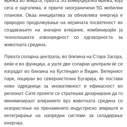
мрежа во земјата, првата 5G комерцијална мрежа, која
сега е најголема, и првите неограничени 5G мобилни
планови. Оваа иницијатива за обновлива енергија е
природно продолжување на нејзината посветеност во
создавањето на значајно влијание, комбинирајќи ја
технолошката извонредност со одговорноста за
животната средина.
Првата соларна централа, во близина на Стара Загора,
веќе е во функција, а уште две соларни централи ќе се
изградат во близина на Ќустендил и Видин. Ветерниот
парк, лоциран во североисточна Бугарија, ќе постави
нови одредници за иновативност и ефикасност во
регионот. Сите проекти се стратешки дизајнирани да го
минимизираат влијанието врз животната средина со
искористење на пренаменето индустриско земјиште и
интегрирање на напредни системи за складирање
енергија.