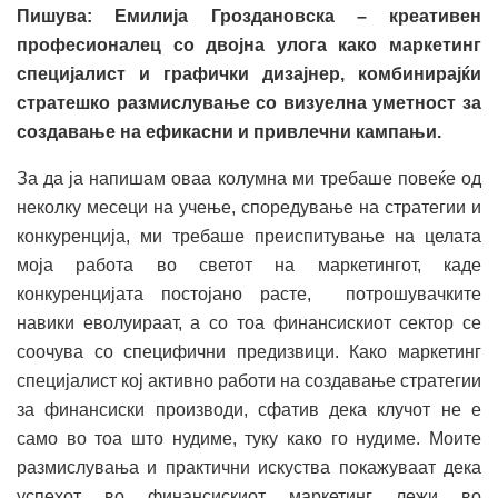
Пишува: Емилија Гроздановска – креативен
професионалец со двојна улога како маркетинг
специјалист и графички дизајнер, комбинирајќи
стратешко размислување со визуелна уметност за
создавање на ефикасни и привлечни кампањи.
За да ја напишам оваа колумна ми требаше повеќе од
неколку месеци на учење, споредување на стратегии и
конкуренција, ми требаше преиспитување на целата
моја работа во светот на маркетингот, каде
конкуренцијата постојано расте, потрошувачките
навики еволуираат, а со тоа финансискиот сектор се
соочува со специфични предизвици. Како маркетинг
специјалист кој активно работи на создавање стратегии
за финансиски производи, сфатив дека клучот не е
само во тоа што нудиме, туку како го нудиме. Моите
размислувања и практични искуства покажуваат дека
успехот во финансискиот маркетинг лежи во