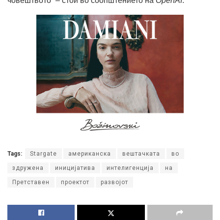
човештвото“ – стои во соопштението на
OpenAI
.
Tags:
Stargate
американска
вештачката
во
здружена
иницијатива
интелигенција
на
Претставен
проектот
развојот