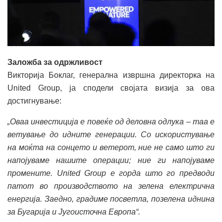
Заложба за одржливост
Викторија Боклаг, генерална извршна директорка на
United Group, ја сподели својата визија за ова
достигнување:
„Оваа инвестиција е повеќе од деловна одлука – таа е
ветување до идните генерации. Со искористување
на моќта на сонцето и ветерот, ние не само што ги
напојуваме нашите операции; ние ги напојуваме
промените. United Group е горда што го предводи
патот во производството на зелена електрична
енергија. Заедно, градиме посветла, позелена иднина
за Бугарија и Југоисточна Европа“.