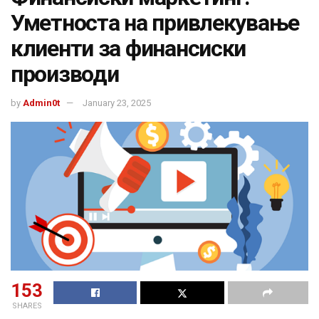
Уметноста на привлекување
клиенти за финансиски
производи
by
Admin0t
January 23, 2025
153
SHARES