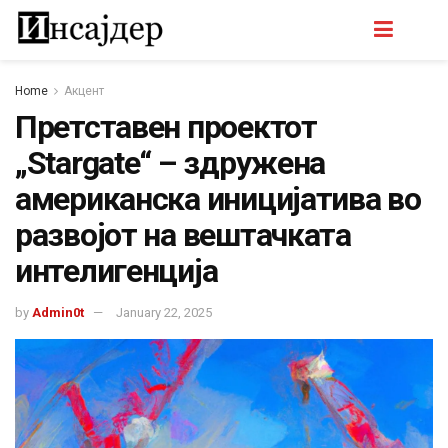
Home
Акцент
Претставен проектот
„Stargate“ – здружена
американска иницијатива во
развојот на вештачката
интелигенција
by
Admin0t
January 22, 2025