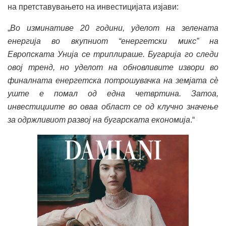
на претставувањето на инвестицијата изјави:
„
Во изминативе 20 години, уделот на зелената
енергија во вкупниот “енергетски микс” на
Европската Унија се триплираше. Бугарија го следи
овој тренд, но уделот на обновливите извори во
финалната енергетска потрошувачка на земјата сè
уште е помал од една четвртина. Затоа,
инвестициите во оваа област се од клучно значење
за одржливиот развој на бугарската економија
.“