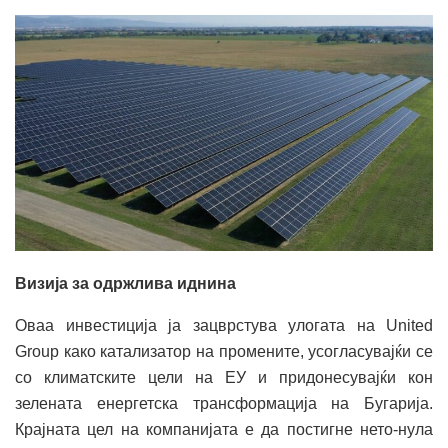
Визија за одржлива иднина
Оваа инвестиција ја зацврстува улогата на United
Group како катализатор на промените, усогласувајќи се
со климатските цели на ЕУ и придонесувајќи кон
зелената енергетска трансформација на Бугарија.
Крајната цел на компанијата е да постигне нето-нула