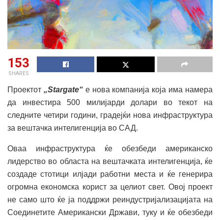
153
SHARES
Проектот
„Stargate“
е нова компанија која има намера
да инвестира 500 милијарди долари во текот на
следните четири години, градејќи нова инфраструктура
за вештачка интелигенција во САД.
Оваа инфраструктура ќе обезбеди американско
лидерство во областа на вештачката интелигенција, ќе
создаде стотици илјади работни места и ќе генерира
огромна економска корист за целиот свет. Овој проект
не само што ќе ја поддржи реиндустријализацијата на
Соединетите Американски Држави, туку и ќе обезбеди