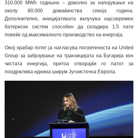
310.000 MWh годишно – доволно за напојување на
околу 60.000 домаќинства секоја година.
Дополнително, иницијативата вклучува најсовремен
батериски систем способен да складира 1,5 пати
повеќе од максималното производство на енергија.
Овој храбар потег ја нагласува посветеноста на United
Group за забрзување на транзицијата на Бугарија кон
чистата енергија, притоа отворајќи го патот за
поодржлива иднина ширум Југоисточна Европа.