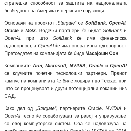
стратешка способност за заштита на националната
безбедност на Америка и нејзините сојузници.
Основачи на проектот
„Stargate“
се
SoftBank, OpenAI,
Oracle
и
MGX.
Водечки партнери ќе бидат
SoftBank
и
OpenAI
, при што
SoftBank
ќе има финансиска
одговорност, а
OpenAI
ќе има оперативна одговорност.
Претседател на компанијата ќе биде
Масајоши Сон
.
Компаниите
Arm, Microsoft, NVIDIA, Oracle
и
OpenAI
се клучните почетни технолошки партнери. Првиот
кампус на компанијата ќе биле лоциран во Тексас, при
што се проценуваат и други потенцијални локации низ
САД.
Како дел од
„Stargate“
, партнерите
Oracle, NVIDIA
и
OpenAI
тесно ќе соработуваат за равој и управување
со овој компјутерски систем. Ова се надоврзува на