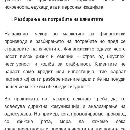
искреноста, едукацијата и персонализацијата.
Разбирање на потребите на клиентите
Најважниот чекор во маркетинг за финансиски
производи е разбирањето на потребите но пред се
стравовите на клиентите. Финансиските одлуки често
носат висок ризик и емоции – страв од неуспех,
несигурност и желба за стабилност. Клиентите не
бараат само кредит или инвестиција; тие бараат
партнер кој ќе ги разбере нивните цели и ќе им понуди
решение кое ќе им обезбеди сигурност.
Во практиката на пазарот, секогаш треба да се
воведува директна комуникација и анализирање на
однесувања. На пример, кога промовиравме производ
со фиксна рата, мора да кажеме дека
транспарентноста и предвидливоста на трошоците се