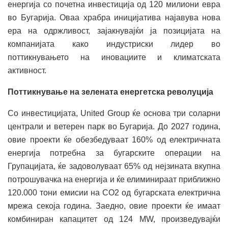
енергија со почетна инвестиција од 120 милиони евра
во Бугарија. Оваа храбра иницијатива најавува нова
ера на одржливост, зајакнувајќи ја позицијата на
компанијата како индустриски лидер во
поттикнувањето на иновациите и климатската
активност.
Поттикнување на зелената енергетска револуција
Со инвестицијата, United Group ќе основа три соларни
централи и ветерен парк во Бугарија. До 2027 година,
овие проекти ќе обезбедуваат 160% од електричната
енергија потребна за бугарските операции на
Групацијата, ќе задоволуваат 65% од нејзината вкупна
потрошувачка на енергија и ќе елиминираат приближно
120.000 тони емисии на CO2 од бугарската електрична
мрежа секоја година. Заедно, овие проекти ќе имаат
комбиниран капацитет од 124 MW, произведувајќи