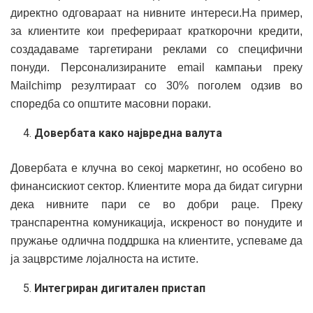
директно одговараат на нивните интереси.На пример,
за клиентите кои преферираат краткорочни кредити,
создадaваме таргетирани реклами со специфични
понуди. Персонализираните email кампањи преку
Mailchimp резултираат со 30% поголем одзив во
споредба со општите масовни пораки.
Довербата како највредна валута
Довербата е клучна во секој маркетинг, но особено во
финансискиот сектор. Клиентите мора да бидат сигурни
дека нивните пари се во добри раце. Преку
транспарентна комуникација, искреност во понудите и
пружање одлична поддршка на клиентите, успеваме да
ја зацврстиме лојалноста на истите.
Интегриран дигитален пристап