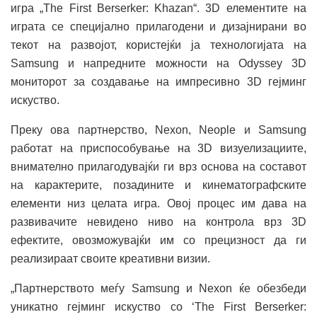
игра „The First Berserker: Khazan“. 3D елементите на
играта се специјално прилагодени и дизајнирани во
текот на развојот, користејќи ја технологијата на
Samsung и напредните можности на Odyssey 3D
мониторот за создавање на импресивно 3D гејминг
искуство.
Преку ова партнерство, Nexon, Neople и Samsung
работат на приспособување на 3D визуелизациите,
внимателно прилагодувајќи ги врз основа на составот
на карактерите, позадините и кинематографските
елементи низ целата игра. Овој процес им дава на
развивачите невидено ниво на контрола врз 3D
ефектите, овозможувајќи им со прецизност да ги
реализираат своите креативни визии.
„Партнерството меѓу Samsung и Nexon ќе обезбеди
уникатно гејминг искуство со ‘The First Berserker: