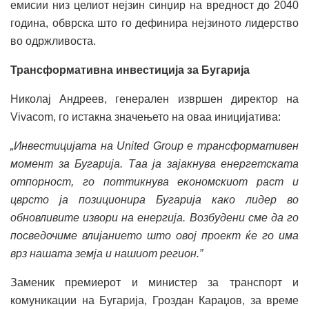
емисии низ целиот нејзин синџир на вредност до 2040
година, обврска што го дефинира нејзиното лидерство
во одржливоста.
Трансформативна инвестиција за Бугарија
Николај Андреев, генерален извршен директор на
Vivacom, го истакна значењето на оваа иницијатива:
„Инвестицијата на United Group е трансформативен
момент за Бугарија. Таа ја зајакнува енергетската
отпорност, го поттикнува економскиот раст и
цврсто ја позиционира Бугарија како лидер во
обновливите извори на енергија. Возбудени сме да го
посведочиме влијанието што овој проект ќе го има
врз нашата земја и нашиот регион.”
Заменик премиерот и министер за транспорт и
комуникации на Бугарија, Гроздан Караџов, за време