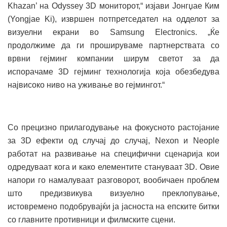
Khazan’ на Odyssey 3D мониторот,“ изјави Јонгџае Ким
(Yongjae Ki), извршен потпретседател на одделот за
визуелни екрани во Samsung Electronics. „Ќе
продолжиме да ги прошируваме партнерствата со
врвни гејминг компании ширум светот за да
испорачаме 3D гејминг технологија која обезбедува
највисоко ниво на уживање во гејмингот.“
Со прецизно прилагодување на фокусното растојание
за 3D ефекти од случај до случај, Nexon и Neople
работат на развивање на специфични сценарија кои
одредуваат кога и како елементите стануваат 3D. Овие
напори го намалуваат разговорот, вообичаен проблем
што предизвикува визуелно преклопување,
истовремено подобрувајќи ја јасноста на епските битки
со главните противници и филмските сцени.