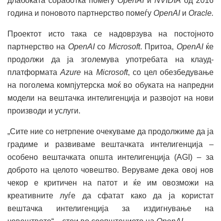
длабоката соработка помеѓу
OpenAI
и
NVIDIA
од 2016
година и поновото партнерство помеѓу
OpenAI
и
Oracle.
Проектот исто така се надоврзува на постојното
партнерство на
OpenAI
со
Microsoft
. Притоа,
OpenAI
ќе
продолжи да ја зголемува употребата на клауд-
платформата
Azure
на
Microsoft
, со цел обезбедување
на поголема компјутерска моќ во обуката на напредни
модели на вештачка интелигенција и развојот на нови
производи и услуги.
„Сите ние со нетрпение очекуваме да продолжиме да ја
градиме и развиваме вештачката интелигенција –
особено вештачката општа интелигенција (AGI) – за
доброто на целото човештво. Веруваме дека овој нов
чекор е критичен на патот и ќе им овозможи на
креативните луѓе да сфатат како да ја користат
вештачка интелигенција за издигнување на