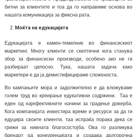
битни за клиентите и тоа да го направиме основа во
нашата комуникација за фиксна рата.
Моќта на едукацијата
Едукацијата е камен-темелник во финансискиот
маркетинг. Многу клиенти се скептични кога станува
збор за финансиски производи, особено ако не ги
разбираат целосно. Тука, нашата задача како
маркетери е да ја демистифицираме сложеноста.
Во кампањите мора и задолжително е да вложуваме
голем труд во креирање едукативни содржини. Таа е
еден од најефективните начини за градење доверба.
Кога компанијата инвестира време и ресурси за да ги
едуцира своите клиенти, таа испраќа порака дека се
грижи за нивната благосостојба. Ова го разликува
брендот од конкуренцијата и создава долгорочна