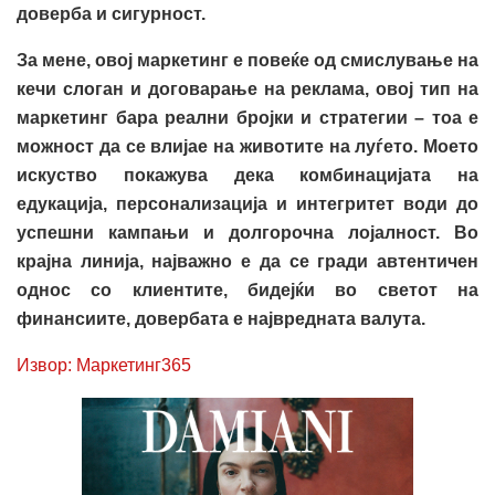
доверба и сигурност.
За мене, овој маркетинг е повеќе од смислување на
кечи слоган и договарање на реклама, овој тип на
маркетинг бара реални бројки и стратегии – тоа е
можност да се влијае на животите на луѓето. Моето
искуство покажува дека комбинацијата на
едукација, персонализација и интегритет води до
успешни кампањи и долгорочна лојалност. Во
крајна линија, најважно е да се гради автентичен
однос со клиентите, бидејќи во светот на
финансиите, довербата е највредната валута.
Извор: Маркетинг365