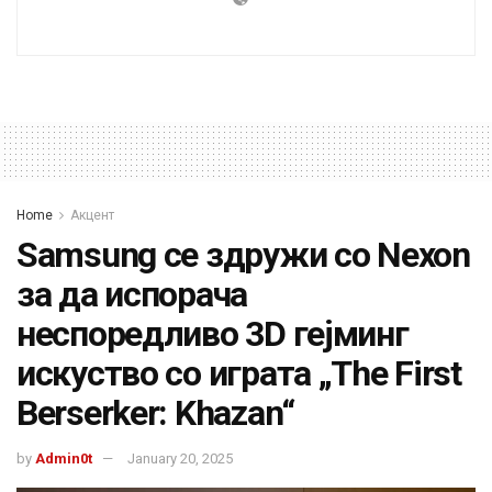
Home
Акцент
Samsung се здружи со Nexon
за да испорача
неспоредливо 3D гејминг
искуство со играта „The First
Berserker: Khazan“
by
Admin0t
January 20, 2025