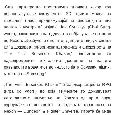
„Ова партнерство претставува значаен чекор кон
воспоставување конкурентен 3D гејминг модел на
глобално ниво, придвижувајќи ја иновацијата низ
целата индустрија,“ изјави Чои Сунг-вук (Choi Sung-
wook), раководител на одделот за објавување во живо
во Nexon. „Возбудени сме што гејмерите ширум светот
ќе ја доживеат живописната графика и сложеноста на
‘The First Berserker: Khazan,’ овозможени со
најсовремените технологии достапни на нашите
развивачи и водечкиот во индустријата Odyssey гејминг
монитор на Samsung.“
„The First Berserker: Khazan“ е хардкор акциона RPG
(игра со улоги) во која гејмерите го доживуваат
легендарното патување на Khazan од прва рака,
нурнувајќи се во светот на водечката франшиза на
Nexon — Dungeon & Fighter Universe. Играта ќе биде