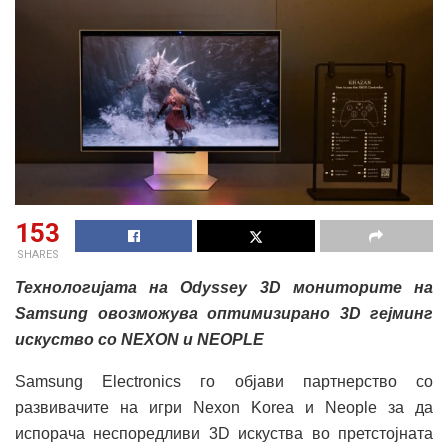
153
SHARES
Технологијата на Odyssey 3D мониторите на
Samsung овозможува оптимизирано 3D гејминг
искуство со NEXON и NEOPLE
Samsung Electronics го објави партнерство со
развивачите на игри Nexon Korea и Neople за да
испорача неспоредливи 3D искуства во претстојната