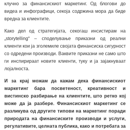
клучно за финансискиот маркетинг. Од блогови до
видеа и инфографици, секоја содржина мора да биде
вредна за клиентите.
Како дел од стратегијата, секогаш инсистирам на
„storytelling“ – споделување приказни од реални
клиенти кои ја зголемиле својата финансиска сигурност
со одредени производи. Ваквите приказни не само што
ги инспирираат новите клиенти, туку и ја зајакнуваат
лојалноста.
И за крај можам да кажам дека финансискиот
маркетинг бара посветеност, креативност и
вистинско разбирање на клиентите, што ретко кој
може да ја разбере. Финансискиот маркетинг се
разликува од другите типови на маркетинг поради
природата на финансиските производи и услуги,
регулативите, целната публика, како и потребата за