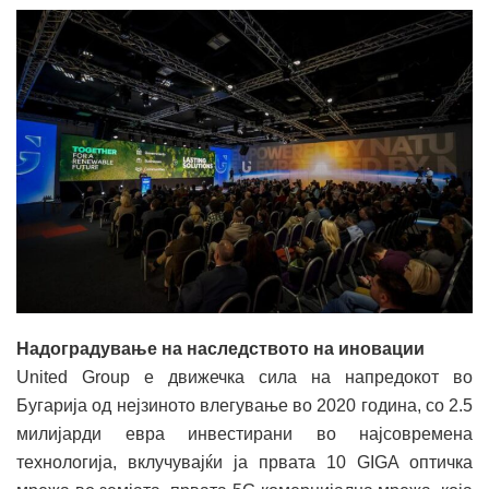
Надоградување на наследството на иновации
United Group е движечка сила на напредокот во
Бугарија од нејзиното влегување во 2020 година, со 2.5
милијарди евра инвестирани во најсовремена
технологија, вклучувајќи ја првата 10 GIGA оптичка