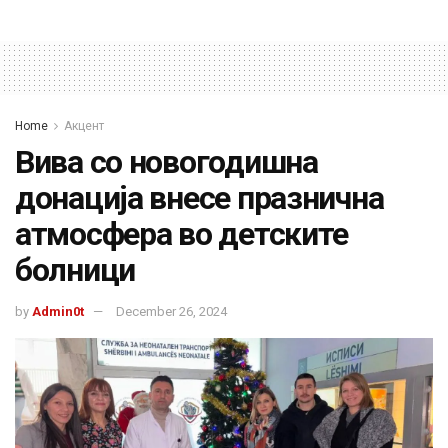
Home
Акцент
Вива со новогодишна
донација внесе празнична
атмосфера во детските
болници
by
Admin0t
December 26, 2024