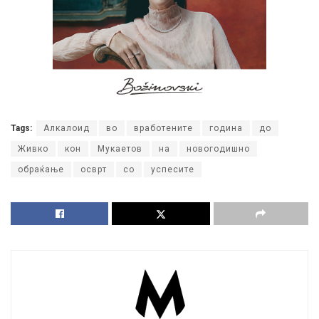
Tags:
Алкалоид
во
вработените
година
до
Живко
кон
Мукаетов
на
новогодишно
обраќање
осврт
со
успесите