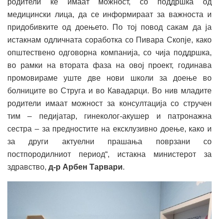
родители ќе имаат можност, со поддршка од
медицински лица, да се информираат за важноста и
придобивките од доењето. По тој повод сакам да ја
истакнам одличната соработка со Пивара Скопје, како
општествено одговорна компанија, со чија поддршка,
во рамки на втората фаза на овој проект, годинава
промовираме уште две нови школи за доење во
болниците во Струга и во Кавадарци. Во нив младите
родители имаат можност за консултација со стручен
тим – педијатар, гинеколог-акушер и патронажна
сестра – за предностите на ексклузивно доење, како и
за други актуелни прашања поврзани со
постпородилниот период“, истакна министерот за
здравство,
д-р Арбен Тарвари
.