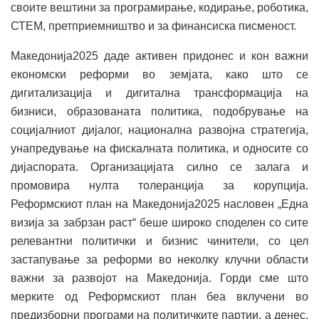
своите вештини за програмирање, кодирање, роботика,
СТЕМ, претприемништво и за финансиска писменост.
Македонија2025 даде активен придонес и кон важни
економски реформи во земјата, како што се
дигитализација и дигитална трансформација на
бизниси, образованата политика, подобрување на
социјалниот дијалог, национална развојна стратегија,
унапредување на фискалната политика, и односите со
дијаспората. Организацијата силно се залага и
промовира нулта толеранција за корупција.
Реформскиот план на Македонија2025 насловен „Една
визија за забрзан раст“ беше широко споделен со сите
релевантни политички и бизнис чинители, со цел
застапување за реформи во неколку клучни области
важни за развојот на Македонија. Горди сме што
мерките од Реформскиот план беа вклучени во
предизборни програми на политичките партии, а денес,