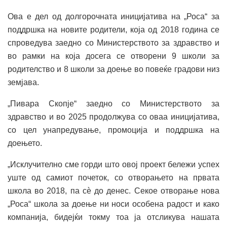
Ова е дел од долгорочната иницијатива на „Роса“ за
поддршка на новите родители, која од 2018 година се
спроведува заедно со Министерството за здравство и
во рамки на која досега се отворени 9 школи за
родителство и 8 школи за доење во повеќе градови низ
земјава.
„Пивара Скопје“ заедно со Министерството за
здравство и во 2025 продолжува со оваа иницијатива,
со цел унапредување, промоција и поддршка на
доењето.
„Исклучително сме горди што овој проект бележи успех
уште од самиот почеток, со отворањето на првата
школа во 2018, па сѐ до денес. Секое отворање нова
„Роса“ школа за доење ни носи особена радост и како
компанија, бидејќи токму тоа ја отсликува нашата