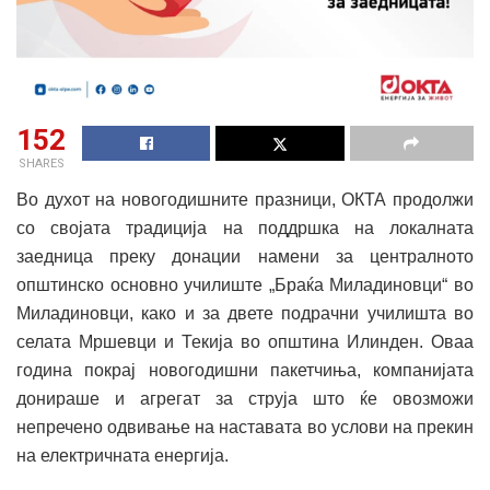
152
SHARES
Во духот на новогодишните празници, ОКТА продолжи
со својата традиција на поддршка на локалната
заедница преку донации намени за централното
општинско основно училиште „Браќа Миладиновци“ во
Миладиновци, како и за двете подрачни училишта во
селата Мршевци и Текија во општина Илинден. Оваа
година покрај новогодишни пакетчиња, компанијата
донираше и агрегат за струја што ќе овозможи
непречено одвивање на наставата во услови на прекин
на електричната енергија.