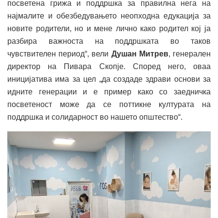
посветена грижа и поддршка за правилна нега на
најмалите и обезбедувањето неопходна едукација за
новите родители, но и мене лично како родител кој ја
разбира важноста на поддршката во таков
чувствителен период“, вели
Душан Митрев
, генерален
директор на Пивара Скопје. Според него, оваа
иницијатива има за цел „да создаде здрави основи за
идните генерации и е пример како со заедничка
посветеност може да се поттикне културата на
поддршка и солидарност во нашето општество“.