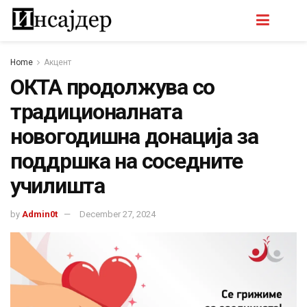
Home
Акцент
ОКТА продолжува со
традиционалната
новогодишна донација за
поддршка на соседните
училишта
by
Admin0t
December 27, 2024