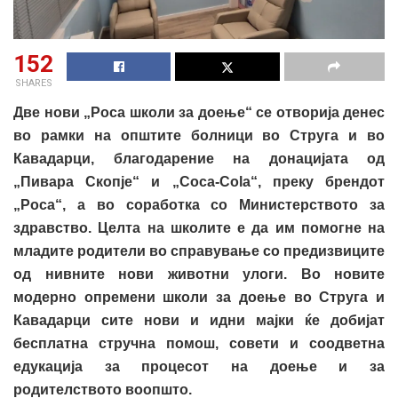
152
SHARES
Две нови „Роса школи за доење“ се отворија денес
во рамки на општите болници во Струга и во
Кавадарци, благодарение на донацијата од
„Пивара Скопје“ и „Coca-Cola“, преку брендот
„Роса“, а во соработка со Министерството за
здравство. Целта на школите е да им помогне на
младите родители во справување со предизвиците
од нивните нови животни улоги. Во новите
модерно опремени школи за доење во Струга и
Кавадарци сите нови и идни мајки ќе добијат
бесплатна стручна помош, совети и соодветна
едукација за процесот на доење и за
родителството воопшто.