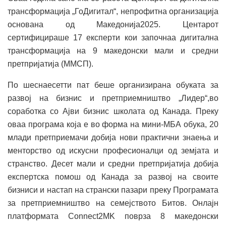
трансформација „ГоДигитал“, непрофитна организација
основана од Македонија2025. Центарот
сертифицираше 17 експерти кои започнаа дигитална
трансформација на 9 македонски мали и средни
претпријатија (ММСП).
По шеснаесетти пат беше организирана обуката за
развој на бизнис и претприемништво „Лидер“,во
соработка со Ајви бизнис школата од Канада. Преку
оваа програма која е во форма на мини-МБА обука, 20
млади претприемачи добија нови практични знаења и
менторство од искусни професионалци од земјата и
странство. Десет мали и средни претпријатија добија
експертска помош од Канада за развој на своите
бизниси и настап на странски пазари преку Програмата
за претприемништво на семејството Битов. Онлајн
платформата Connect2MK поврза 8 македонски