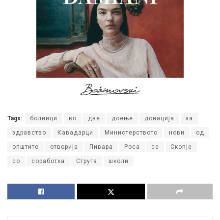
Tags:
болници
во
две
доење
донација
за
здравство
Кавадарци
Министерството
нови
од
општите
отворија
Пивара
Роса
се
Скопје
со
соработка
Струга
школи