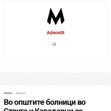
Admin0t
Home
Акцент
Во општите болници во
Струга и Кавадарци се