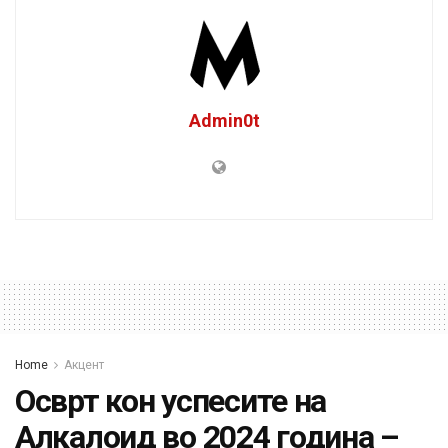
Admin0t
Home
Акцент
Осврт кон успесите на
Алкалоид во 2024 година –