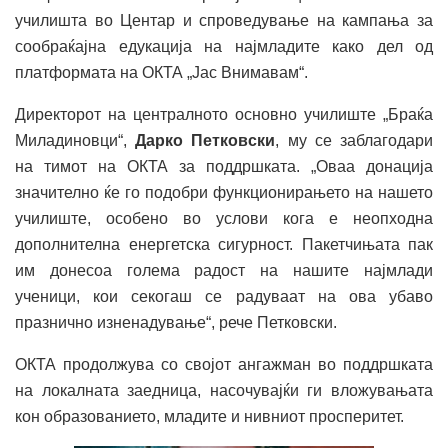
училишта во Центар и спроведување на кампања за
сообраќајна едукација на најмладите како дел од
платформата на ОКТА „Јас Внимавам“.
Директорот на централното основно училиште „Браќа
Миладиновци“,
Дарко
Петковски
, му се заблагодари
на тимот на ОКТА за поддршката. „Оваа донација
значително ќе го подобри функционирањето на нашето
училиште, особено во услови кога е неопходна
дополнителна енергетска сигурност. Пакетчињата пак
им донесоа голема радост на нашите најмлади
ученици, кои секогаш се радуваат на ова убаво
празнично изненадување“, рече Петковски.
ОКТА продолжува со својот ангажман во поддршката
на локалната заедница, насочувајќи ги вложувањата
кон образованието, младите и нивниот просперитет.