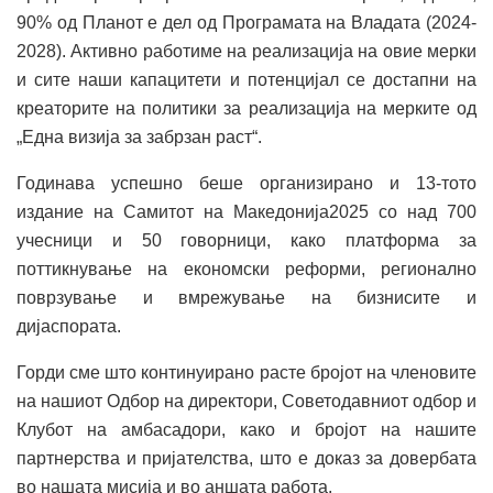
90% од Планот е дел од Програмата на Владата (2024-
2028). Активно работиме на реализација на овие мерки
и сите наши капацитети и потенцијал се достапни на
креаторите на политики за реализација на мерките од
„Една визија за забрзан раст“.
Годинава успешно беше организирано и 13-тото
издание на Самитот на Македонија2025 со над 700
учесници и 50 говорници, како платформа за
поттикнување на економски реформи, регионално
поврзување и вмрежување на бизнисите и
дијаспората.
Горди сме што континуирано расте бројот на членовите
на нашиот Одбор на директори, Советодавниот одбор и
Клубот на амбасадори, како и бројот на нашите
партнерства и пријателства, што е доказ за довербата
во нашата мисија и во аншата работа.