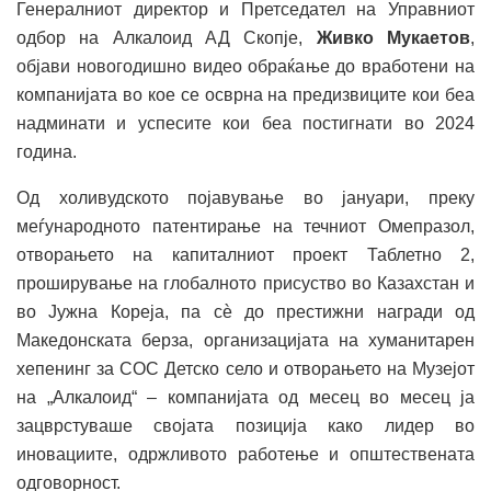
Генералниот директор и Претседател на Управниот
одбор на Алкалоид АД Скопје,
Живко Мукаетов
,
објави новогодишно видео обраќање до вработени на
компанијата во кое се осврна на предизвиците кои беа
надминати и успесите кои беа постигнати во 2024
година.
Од холивудското појавување во јануари, преку
меѓународното патентирање на течниот Омепразол,
отворањето на капиталниот проект Таблетно 2,
проширување на глобалното присуство во Казахстан и
во Јужна Кореја, па сѐ до престижни награди од
Македонската берза, организацијата на хуманитарен
хепенинг за СОС Детско село и отворањето на Музејот
на „Алкалоид“ – компанијата од месец во месец ја
зацврстуваше својата позиција како лидер во
иновациите, одржливото работење и општествената
одговорност.