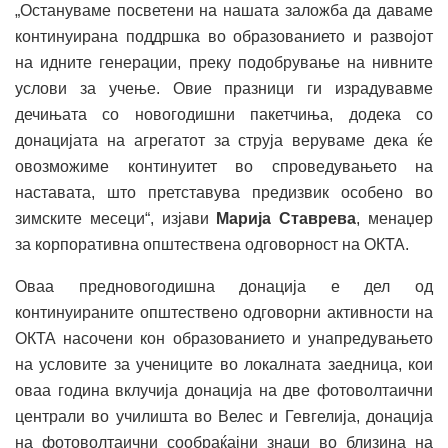
„Остануваме посветени на нашата заложба да даваме
континуирана поддршка во образованието и развојот
на идните генерации, преку подобрување на нивните
услови за учење. Овие празници ги израдувавме
дечињата со новогодишни пакетчиња, додека со
донацијата на агрегатот за струја веруваме дека ќе
овозможиме континуитет во спроведувањето на
наставата, што претставува предизвик особено во
зимските месеци“, изјави
Марија
Ставрева
, менаџер
за корпоративна општествена одговорност на ОКТА.
Оваа предновогодишна донација е дел од
континуираните општествено одговорни активности на
ОКТА насочени кон образованието и унапредувањето
на условите за учениците во локалната заедница, кои
оваа година вклучија донација на две фотоволтаични
централи во училишта во Велес и Гевгелија, донација
на фотоволтаични сообраќајни знаци во близина на