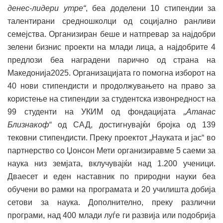
денес-лидери утре“
, беа доделени 10 стипендии за
талентирани средношколци од социјално ранливи
семејства. Организиран беше и натпревар за најдобри
зелени бизнис проекти на млади лица, а најдобрите 4
предлози беа наградени парично од страна на
Македонија2025. Организацијата го помогна изборот на
40 нови стипендисти и продолжувањето на право за
користење на стипендии за студентска извонредност на
99 студенти на УКИМ од фондацијата
„Атанас
Близнакоф“
од САД, достигнувајќи бројка од 139
тековни стипендисти. Преку проектот „Науката и јас“ во
партнерство со Џонсон Мети организиравме 5 саеми за
наука низ земјата, вклучувајќи над 1.200 ученици.
Дваесет и еден наставник по природни науки беа
обучени во рамки на програмата и 20 училишта добија
сетови за наука. Дополнително, преку различни
програми, над 400 млади луѓе ги развија или подобрија