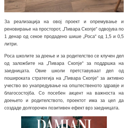
За реализација на овој проект и опремување и
реновирање на просторот, „Пивара Скопје“ одвојува по
1 денар од секое продадено шише „Роса“ од 1,5 и 0,5
литри.
Роса школите за доење и за родителство се клучен дел
од заложбите на „Пивара Скопје“ за поддршка на
заедницата. Овие школи претставуваат дел од
пошироката стратегија на „Пивара Скопје“ за активно
учество во унапредување на општественото здравје и
благосостојба. Со посебен акцент на важноста на
доењето и родителството, проектот има за цел да
создаде долгорочен позитивен ефект врз заедницата.