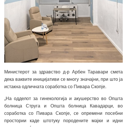
Министерот за здравство д-р Арбен Таравари смета
дека ваквите иницијативи се многу значајни, при што ја
истакна одличната соработка со Пивара Скопје.
„На одделот за гинекологија и акушерство во Општа
болница Струга и Општа болница Кавадарци, во
соработка со Пивара Скопје, се опремени посебни
простории каде штотуку породените мајки и идни