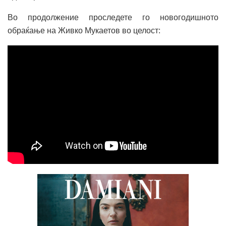
Во продолжение проследете го новогодишното
обраќање на Живко Мукаетов во целост: