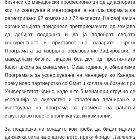
бизниси со македонски професионалци од дијаспората
кои ги советуваа и менторираа, а на платформата се
регистрирани 97 компании и 72 експерти. На овој начин
организацијата придонесе претприемачите од земјава
да добијат поддршка и да ја подобрат својата
конкурентност и пристапот на пазарите. Преку
Програмата за извршно образование-Зафировски, 6
македонски бизнис лидери беа дел од престижната
Келог школа за менаџмент. Оваа година ја обновивме
Програмата за усовршување на менаџери во Канада,
преку ново партнерство со Смит школата за бизнис при
Универзитетот Квинс, каде што 5 менаџери стручно се
усовршија за лидерство и стратешко планирање и
учествуваа на програма за размена на работни
искуства во повеќе врвни канадски компании.
За поддршка на младите кои треба да бидат идната
движечка сила на општеството, преку Фондот
„Таленти