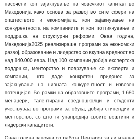
насочени кон зајакнување на човечкиот капитал во
Македонија како основа за развој во сите сфери на
општеството и економијата, кон зајакнување на
конкурентноста на компаниите и кон поттикнување и
поддршка на структурни реформи. Оваа година,
Македонија2025 реализираше програми за економски
развој, образование и лидерство со вкупна вредност во
над 840.000 евра. Над 100 компании добија експертска
поддршка, менторство и поврзување со експерти и
компании, што даде конкретен придонес за
зајакнување на нивната конкурентност и извозен
потенцијал. Во рамки на образовните програми, 1.680
менаџери, талентирани средношколци и студенти
учествуваа во програми за обука, добија стипендии и
менторство, со што ги унапредија своите вештини и
лидерски капацитети.
Оваа година започна со работа Центарот за дигитална