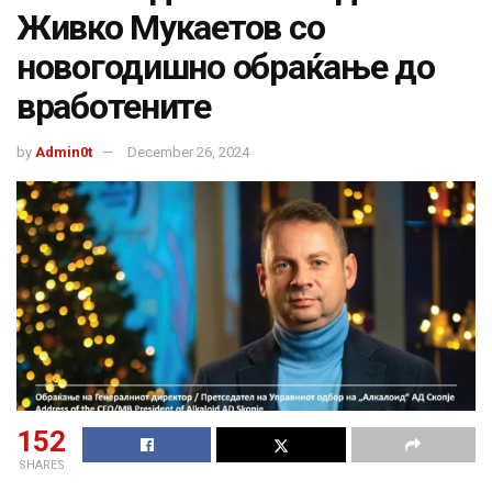
Живко Мукаетов со
новогодишно обраќање до
вработените
by
Admin0t
December 26, 2024
152
SHARES