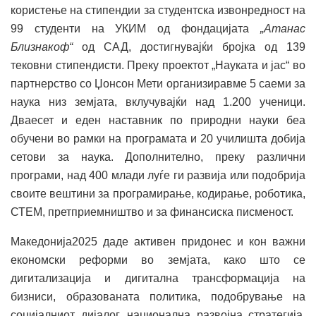
користење на стипендии за студентска извонредност на
99 студенти на УКИМ од фондацијата
„Атанас
Близнакоф“
од САД, достигнувајќи бројка од 139
тековни стипендисти. Преку проектот „Науката и јас“ во
партнерство со Џонсон Мети организиравме 5 саеми за
наука низ земјата, вклучувајќи над 1.200 ученици.
Дваесет и еден наставник по природни науки беа
обучени во рамки на програмата и 20 училишта добија
сетови за наука. Дополнително, преку различни
програми, над 400 млади луѓе ги развија или подобрија
своите вештини за програмирање, кодирање, роботика,
СТЕМ, претприемништво и за финансиска писменост.
Македонија2025 даде активен придонес и кон важни
економски реформи во земјата, како што се
дигитализација и дигитална трансформација на
бизниси, образованата политика, подобрување на
социјалниот дијалог, национална развојна стратегија,