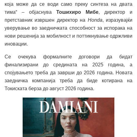
која може да се води само преку синтеза на двата
тима“ – објаснува
Тошихиро Мибе
, директор и
претставник извршен директор на
Honda
, изразувајќи
уверување во заедничката способност за испорака на
нови решенија за мобилност и поттикнување одржливи
иновации.
Се очекува формалните договори да бидат
финализирани до средината на 2025 година, а
спојувањето треба да заврши до 2026 година. Новата
заедничка компанија треба да биде котирана на
Токиската берза до август 2026 година.