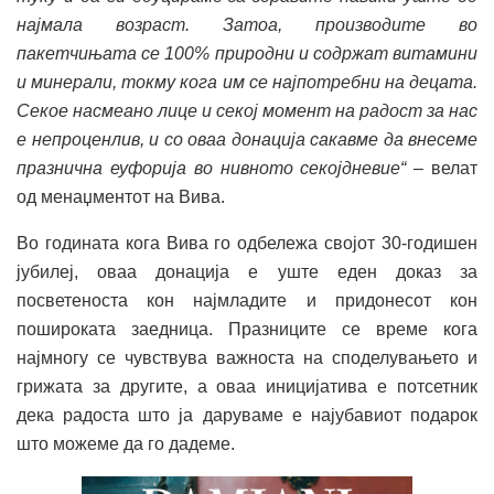
најмала возраст. Затоа, производите во
пакетчињата се 100% природни и содржат витамини
и минерали, токму кога им се најпотребни на децата.
Секое насмеано лице и секој момент на радост за нас
е непроценлив, и со оваа донација сакавме да внесеме
празнична еуфорија во нивното секојдневие“
– велат
од менаџментот на Вива.
Во годината кога Вива го одбележа својот 30-годишен
јубилеј, оваа донација е уште еден доказ за
посветеноста кон најмладите и придонесот кон
пошироката заедница. Празниците се време кога
најмногу се чувствува важноста на споделувањето и
грижата за другите, а оваа иницијатива е потсетник
дека радоста што ја даруваме е најубавиот подарок
што можеме да го дадеме.