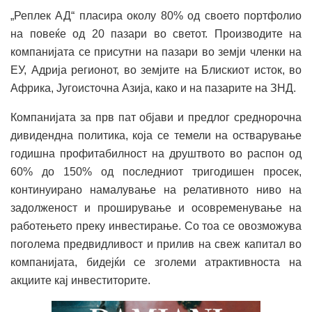
„Реплек АД“ пласира околу 80% од своето портфолио
на повеќе од 20 пазари во светот. Производите на
компанијата се присутни на пазари во земји членки на
ЕУ, Адрија регионот, во земјите на Блискиот исток, во
Африка, Југоисточна Азија, како и на пазарите на ЗНД.
Компанијата за прв пат објави и предлог среднорочна
дивидендна политика, која се темели на остварување
годишна профитабилност на друштвото во распон од
60% до 150% од последниот тригодишен просек,
континуирано намалување на релативното ниво на
задолженост и проширување и осовременување на
работењето преку инвестирање. Со тоа се овозможува
поголема предвидливост и прилив на свеж капитал во
компанијата, бидејќи се зголеми атрактивноста на
акциите кај инвеститорите.