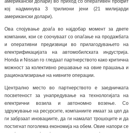
американски долари) во приход со оперативен профит
кој надминува 3 трилиони јени (21 милијарди
американски долари).
Ова спојување доаѓа во најдобар момент за двете
компании, кои се соочуваат со опаѓање на продажбата
и оперативни предизвици во прилагодувањето на
електрификацијата на автомобилската индустрија.
Honda и Nissan го гледаат партнерството како критична
можност за колективно решавање на овие прашања и
рационализирање на нивните операции.
Централно место во партнерството е заедничката
посветеност за унапредување на технологијата на
електрични возила и автономно возење. Со
здружување на ресурсите, компаниите имаат за цел да
ги забрзаат иновациите, да ги намалат трошоците и да
постигнат поголема економија на обем. Овие напори се