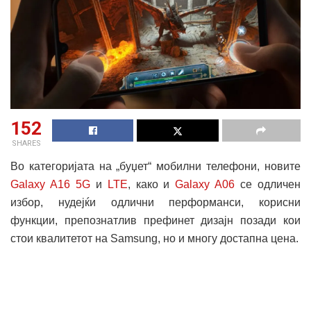
152
SHARES
Во категоријата на „буџет“ мобилни телефони, новите
Galaxy A16 5G
и
LTE
, како и
Galaxy A06
се одличен
избор, нудејќи одлични перформанси, корисни
функции, препознатлив префинет дизајн позади кои
стои квалитетот на Samsung, но и многу достапна цена.