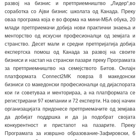
развој на бизнис и претприемништво „Лидер“,во
соработка со Ајви бизнис школата од Канада. Преку
оваа програма која е во форма на мини-МБА обука, 20
млади претприемачи добија нови практични знаења и
менторство од искусни професионалци од земјата и
странство. Десет мали и средни претпријатија добија
експертска помош од Канада за развој на своите
бизниси и настап на странски пазари преку Програмата
за претприемништво на семејството Битов. Онлајн
платформата Connect2MK поврза 8 македонски
бизниси со македонски професионалци од дијаспората
кои ги советуваа и менторираа, а на платформата се
регистрирани 97 компании и 72 експерти. На овој начин
организацијата придонесе претприемачите од земјава
да добијат поддршка и да ја подобрат својата
конкурентност и пристапот на пазарите. Преку
Програмата за извршно образование-Зафировски, 6