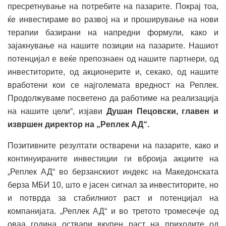
пресретнување на потребите на пазарите. Покрај тоа,
ќе инвестираме во развој на и проширување на нови
терапии базирани на напредни формули, како и
зајакнување на нашите позиции на пазарите. Нашиот
потенцијал е веќе препознаен од нашите партнери, од
инвеститорите, од акционерите и, секако, од нашите
вработени кои се најголемата вредност на Реплек.
Продолжуваме посветено да работиме на реализација
на нашите цели“, изјави
Душан Пецовски, главен и
извршен директор на „Реплек АД“.
Позитивните резултати остварени на пазарите, како и
континуираните инвестиции ги вброија акциите на
„Реплек АД“ во берзанскиот индекс на Македонската
берза МБИ 10, што е јасен сигнал за инвеститорите, но
и потврда за стабилниот раст и потенцијал на
компанијата. „Реплек АД“ и во третото тромесечје од
оваа година оствари вкупен раст на приходите од