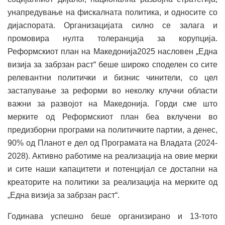
унапредување на фискалната политика, и односите со
дијаспората. Организацијата силно се залага и
промовира нулта толеранција за корупција.
Реформскиот план на Македонија2025 насловен „Една
визија за забрзан раст“ беше широко споделен со сите
релевантни политички и бизнис чинители, со цел
застапување за реформи во неколку клучни области
важни за развојот на Македонија. Горди сме што
мерките од Реформскиот план беа вклучени во
предизборни програми на политичките партии, а денес,
90% од Планот е дел од Програмата на Владата (2024-
2028). Активно работиме на реализација на овие мерки
и сите наши капацитети и потенцијал се достапни на
креаторите на политики за реализација на мерките од
„Една визија за забрзан раст“.
Годинава успешно беше организирано и 13-тото