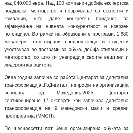
над 840.000 евра. Над 100 компании добија експертска
поддршка, менторство и поврзување со експерти и
компании, што даде конкретен придонес за
зајакнување на нивната конкурентност и извозен
потенцијал. Во рамки на образовните програми, 1.680
менаџери, талентирани средношколци и студенти
учествуваа во програми за обука, добија стипендии и
менторство, со што ги унапредија своите вештини и
лидерски капацитети.
Оваа година започна со работа Центарот за дигитална
трансформација „ГоДигитал“, непрофитна организација
основана од Македонија2025. Центарот
сертифицираше 17 експерти кои започнаа дигитална
трансформација на 9 македонски мали и средни
претпријатија (ММСП).
По шеснаесетти пат беше организирана обуката за