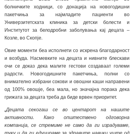
болничките ходници, со донација на новогодишни
пакетчиња за најмладите пациенти во
Универзитетската клиника за детски болести и
Институтот за белодробни заболувања кај децата –
Козле, во Скопје.
Овие моменти беа исполнети со искрена благодарност
и возбуда. Насмевките на децата и нивните блескави
очи се доказ дека малите гестови создаваат големи
радости. Новогодишните пакетчиња, полни со
внимателно избрани сокови и овошни каши направени
од 100% овошје, беа мала, но значајна порака дека
грижата за децата треба да биде врвен приоритет.
„Децата секогаш се во центарот на нашите
активности. Како општествено одговорна
компанија, се стремиме не само да ги израдуваме,
туку и да ги едуцираме за здравите навики уште од