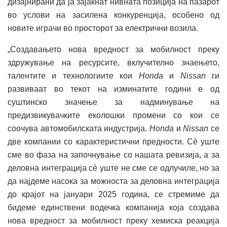
дизајнирани да ја зајакнат нивната позиција на пазарот
во услови на засилена конкуренција, особено од
новите играчи во просторот за електрични возила.
„Создавањето нова вредност за мобилност преку
здружување на ресурсите, вклучително знаењето,
талентите и технологиите кои
Honda
и
Nissan
ги
развиваат во текот на изминатите години е од
суштинско значење за надминување на
предизвикувачките еколошки промени со кои се
соочува автомобилската индустрија.
Honda
и
Nissan
се
две компании со карактеристични предности. Сè уште
сме во фаза на започнување со нашата ревизија, а за
деловна интеграција сè уште не сме се одлучиле, но за
да најдеме насока за можноста за деловна интеграција
до крајот на јануари 2025 година, се стремиме да
бидеме единствени водечка компанија која создава
нова вредност за мобилност преку хемиска реакција