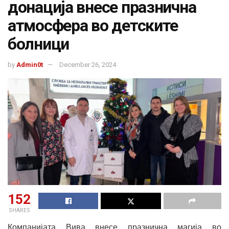
донација внесе празнична
атмосфера во детските
болници
by
Admin0t
December 26, 2024
152
SHARES
Компанијата Вива внесе празнична магија во