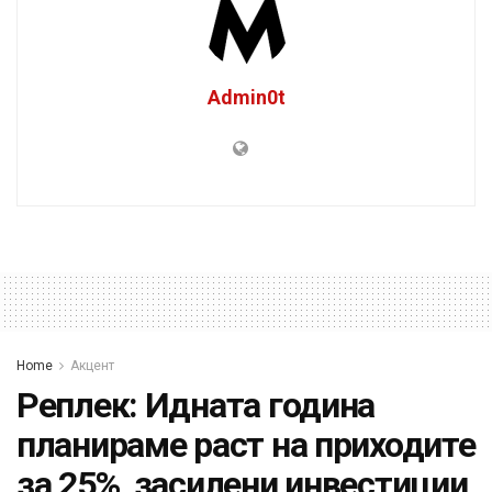
Admin0t
Home
Акцент
Реплек: Идната година
планираме раст на приходите
за 25%, засилени инвестиции