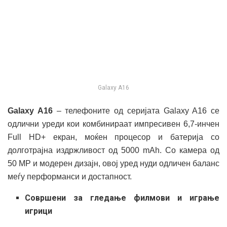
Galaxy A16
Galaxy A16
– телефоните од серијата Galaxy A16 се
одлични уреди кои комбинираат импресивен 6,7-инчен
Full HD+ екран, моќен процесор и батерија со
долготрајна издржливост од 5000 mAh. Со камера од
50 MP и модерен дизајн, овој уред нуди одличен баланс
меѓу перформанси и достапност.
Совршени за гледање филмови и играње
игрици