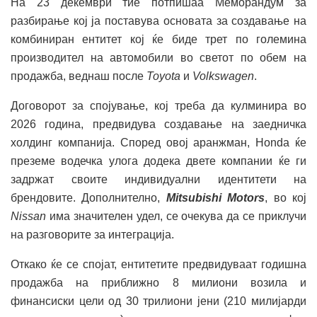
На 23 декември тие потпишаа Меморандум за
разбирање кој ја поставува основата за создавање на
комбиниран ентитет кој ќе биде трет по големина
производител на автомобили во светот по обем на
продажба, веднаш после
Toyota
и
Volkswagen
.
Договорот за спојување, кој треба да кулминира во
2026 година, предвидува создавање на заедничка
холдинг компанија. Според овој аранжман, Honda ќе
преземе водечка улога додека двете компании ќе ги
задржат своите индивидуални идентитети на
брендовите. Дополнително,
Mitsubishi Motors
, во кој
Nissan
има значителен удел, се очекува да се приклучи
на разговорите за интеграција.
Откако ќе се спојат, ентитетите предвидуваат годишна
продажба на приближно 8 милиони возила и
финансиски цели од 30 трилиони јени (210 милијарди