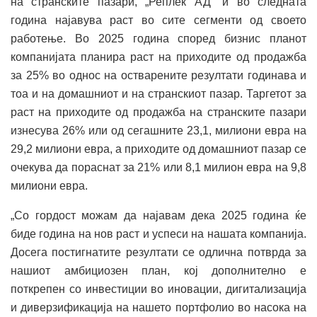
на странските пазари, „Реплек АД“ и во следната
година најавува раст во сите сегменти од своето
работење. Во 2025 година според бизнис планот
компанијата планира раст на приходите од продажба
за 25% во однос на остварените резултати годинава и
тоа и на домашниот и на странскиот пазар. Таргетот за
раст на приходите од продажба на странските пазари
изнесува 26% или од сегашните 23,1, милиони евра на
29,2 милиони евра, а приходите од домашниот пазар се
очекува да пораснат за 21% или 8,1 милион евра на 9,8
милиони евра.
„Со гордост можам да најавам дека 2025 година ќе
биде година на нов раст и успеси на нашата компанија.
Досега постигнатите резултати се одлична потврда за
нашиот амбициозен план, кој дополнително е
поткрепен со инвестиции во иновации, дигитализација
и диверзификација на нашето портфолио во насока на