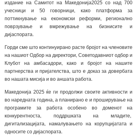
издание на Самитот на Македонија2025 со над 700
учесници и 50 говорници, како платформа за
поттикнување на економски реформи, регионално
поврзување и вмрежување на бизнисите и
дијаспората.
Горди сме што континуирано расте бројот на членовите
на нашиот Одбор на директори, Советодавниот одбор и
Клубот на амбасадори, како и бројот на нашите
партнерства и пријателства, што е доказ за довербата
во нашата мисија и во аншата работа.
Македонија 2025 ќе ги продолжи своите активности и
во наредната година, а планирано е и проширување на
програмите за работа особено во доменот на
конкурентноста, поддршката на младите,
дигитализацијата, намалувањето на корупцијатата и
односите со дијаспората.