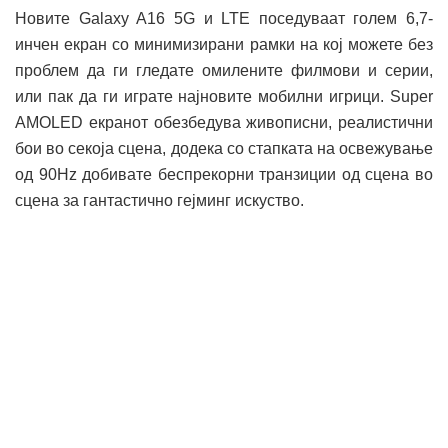
Новите Galaxy A16 5G и LTE поседуваат голем 6,7-
инчен екран со минимизирани рамки на кој можете без
проблем да ги гледате омилените филмови и серии,
или пак да ги играте најновите мобилни игрици. Super
AMOLED екранот обезбедува живописни, реалистични
бои во секоја сцена, додека со стапката на освежување
од 90Hz добивате беспрекорни транзиции од сцена во
сцена за гантастично гејминг искуство.