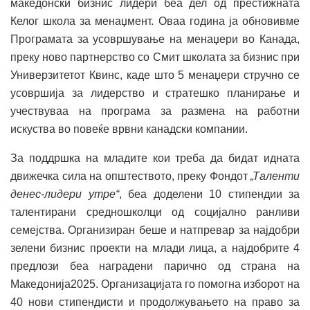
македонски бизнис лидери беа дел од престижната
Келог школа за менаџмент. Оваа година ја обновивме
Програмата за усовршување на менаџери во Канада,
преку ново партнерство со Смит школата за бизнис при
Универзитетот Квинс, каде што 5 менаџери стручно се
усовршија за лидерство и стратешко планирање и
учествуваа на програма за размена на работни
искуства во повеќе врвни канадски компании.
За поддршка на младите кои треба да бидат идната
движечка сила на општеството, преку Фондот
„Таленти
денес-лидери утре“
, беа доделени 10 стипендии за
талентирани средношколци од социјално ранливи
семејства. Организиран беше и натпревар за најдобри
зелени бизнис проекти на млади лица, а најдобрите 4
предлози беа наградени парично од страна на
Македонија2025. Организацијата го помогна изборот на
40 нови стипендисти и продолжувањето на право за