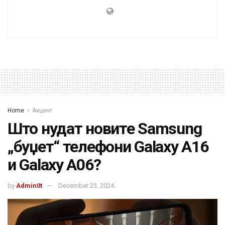
Home
Акцент
Што нудат новите Samsung
„буџет“ телефони Galaxy A16
и Galaxy A06?
by
Admin0t
December 23, 2024