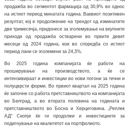
продажба во сегментот фармација од 30,9% во однос
на истиот период минатата година. Ваквиот позитивен
резултат, кој е продолжение на трендот од изминатите
две тримесечја, придонесе за зголемување на вкупните
приходи од продажба остварени во првите девет
месеци од 2024 година, кои во споредба со истиот
период лани се зголемени за 24,3%.
Во 2025 година компанијата ќе работи на
проширување на производството, а ќе се
интензивираат и инвестиции во нови погони за течни и
полуцврсти форми. Во првиот квартал на 2025 година
ќе започне со работа претставништвото на компанијата
во Белград, а во втората половина на годината и
претставништвото во Босна и Херцеговина. „Реплек
АД“ Скопје ќе ги продолжи и инвестициите за
подигнување на квалитетот на портфолиото.