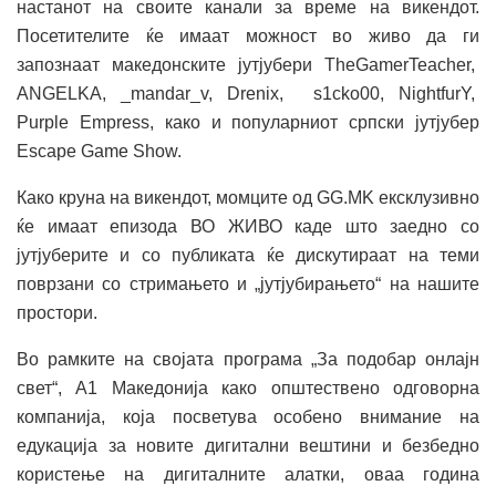
настанот на своите канали за време на викендот.
Посетителите ќе имаат можност во живо да ги
запознаат македонските јутјубери TheGamerTeacher,
ANGELKA, _mandar_v, Drenix, s1cko00, NightfurY,
Purple Empress, како и популарниот српски јутјубер
Escape Game Show.
Како круна на викендот, момците од GG.MK ексклузивно
ќе имаат епизода ВО ЖИВО каде што заедно со
јутјуберите и со публиката ќе дискутираат на теми
поврзани со стримањето и „јутјубирањето“ на нашите
простори.
Во рамките на својата програма „За подобар онлајн
свет“, A1 Mакедонија како општествено одговорна
компанија, која посветува особено внимание на
едукација за новите дигитални вештини и безбедно
користење на дигиталните алатки, оваа година