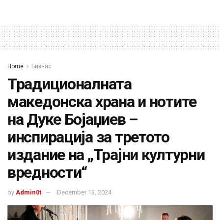
Home
Бизнис
Традиционалната
македонска храна и нотите
на Дуке Бојаџиев –
инспирација за третото
издание на „Трајни културни
вредности“
by
Admin0t
December 13, 2024