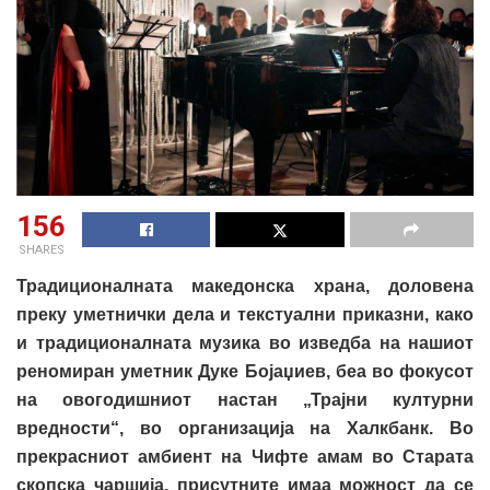
156
SHARES
Традиционалната македонска храна, доловена
преку уметнички дела и текстуални приказни, како
и традиционалната музика во изведба на нашиот
реномиран уметник Дуке Бојаџиев, беа во фокусот
на овогодишниот настан „Трајни културни
вредности“, во организација на Халкбанк. Во
прекрасниот амбиент на Чифте амам во Старата
скопска чаршија, присутните имаа можност да се