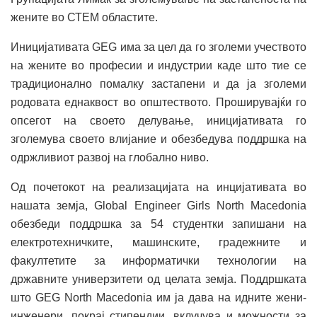
жените во СТЕМ областите.
Иницијативата GEG има за цел да го зголеми учеството
на жените во професии и индустрии каде што тие се
традиционално помалку застапени и да ја зголеми
родовата еднаквост во општеството. Проширувајќи го
опсегот на своето делување, иницијативата го
зголемува своето влијание и обезбедува поддршка на
одржливиот развој на глобално ниво.
Од почетокот на реализацијата на инцијативата во
нашата земја, Global Engineer Girls North Macedonia
обезбеди поддршка за 54 студентки запишани на
електротехничките, машинските, градежните и
факултетите за информатички технологии на
државните универзитети од целата земја. Поддршката
што GEG North Macedonia им ја дава на идните жени-
инженери, покрај стипендии, вклучува и можности за