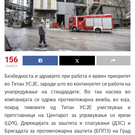
156
SHARES
Безбедноста и здравјето при работа е врвен приоритет
во Титан УСЈЕ, заради што во континуитет се работи на
унапредување на стандардите. Во таа насока во
компанијата се одржа противпожарна вежба, во која,
покрај тимовите од Титан УСЈЕ учествуваа и
претставници на Центарот за управување со кризи
(ЦУК), Дирекцијата за заштита и спасување (ДЗС) и
Бригадата за противпожарна заштита (БППЗ) на Град