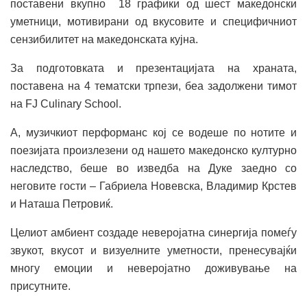
поставени вкупно 18 графики од шест македонски
уметници, мотивирани од вкусовите и специфичниот
сензибилитет на македонската кујна.
За подготовката и презентацијата на храната,
поставена на 4 тематски трпези, беа задолжени тимот
на FJ Culinary School.
А, музичкиот перформанс кој се водеше по нотите и
поезијата произлезени од нашето македонско културно
наследство, беше во изведба на Дуке заедно со
неговите гости – Габриела Новевска, Владимир Крстев
и Наташа Петровиќ.
Целиот амбиент создаде неверојатна синергија помеѓу
звукот, вкусот и визуелните уметности, пренесувајќи
многу емоции и неверојатно доживување на
присутните.