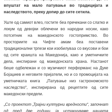
впуштат на мало патување во традицијата и
наследството, преку допир до сите сетила.
Уште од самиот влез, гостите беа пречекани со слатко и
локум од девојки облечени во народни носии, како
потсетник на македонското гостопримство. Во
просториите на Чифте амам беа поставени
традиционални трпези кои изобилуваа со вкусови и бои
од сите краишта на Македонија, како и уметничките
дела, инспирани од македонската храна. Настанот
беше одбележан и со музичкиот перформанс на Дуке
Бојаџиев и неговите пријатели, но и со промоцијата на
уметничката книга „Патување низ гастрономското
наследство“, инспирирана од рецептите од сите
македонски предели.
„
Со проектот „Трајни културни вредности“, започнат
од пред две години, ја истакнуваме нашата