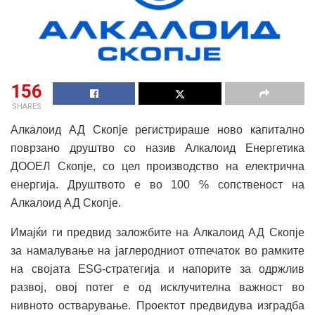
156
SHARES
Алкалоид АД Скопје регистрираше ново капитално
поврзано друштво со назив Алкалоид Енергетика
ДООЕЛ Скопје, со цел производство на електрична
енергија. Друштвото е во 100 % сопственост на
Алкалоид АД Скопје.
Имајќи ги предвид заложбите на Алкалоид АД Скопје
за намалување на јаглеродниот отпечаток во рамките
на својата ESG-стратегија и напорите за одржлив
развој, овој потег е од исклучителна важност во
нивното остварување. Проектот предвидува изградба