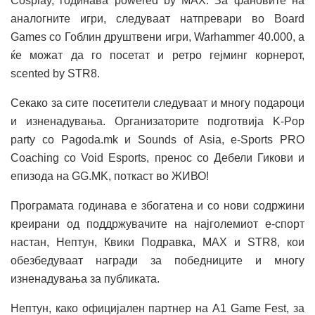
Cosplay, годинава powered by MAX. За фановите на
аналогните игри, следуваат натпревари во Board
Games со Гоблин друштвени игри, Warhammer 40.000, а
ќе можат да го посетат и ретро гејминг корнерот,
scented by STR8.
Секако за сите посетители следуваат и многу подароци
и изненадувања. Организаторите подготвија K-Pop
party со Pagoda.mk и Sounds of Asia, e-Sports PRO
Coaching со Void Esports, пренос со Дебели Гикови и
епизода на GG.MK, поткаст во ЖИВО!
Програмата годинава е збогатена и со нови содржини
креирани од поддржувачите на најголемиот е-спорт
настан, Нептун, Квики Подравка, MAX и STR8, кои
обезбедуваат награди за победниците и многу
изненадувања за публиката.
Нептун, како официјален партнер на А1 Game Fest, за