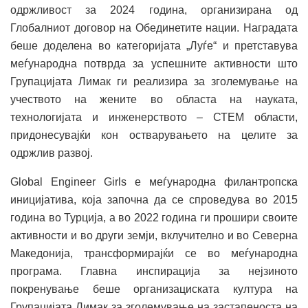
одржливост за 2024 година, организирана од
Глобалниот договор на Обединетите нации. Наградата
беше доделена во категоријата „Луѓе“ и претставува
меѓународна потврда за успешните активности што
Групацијата Лимак ги реализира за зголемување на
учеството на жените во областа на науката,
технологијата и инженерството – СТЕМ области,
придонесувајќи кон остварувањето на целите за
одржлив развој.
Global Engineer Girls е меѓународна филантропска
иницијатива, која започна да се спроведува во 2015
година во Турција, а во 2022 година ги прошири своите
активности и во други земји, вклучително и во Северна
Македонија, трансформирајќи се во меѓународна
програма. Главна инспирација за нејзиното
покренување беше организациската култура на
Групацијата Лимак за зголемување на застапеноста на