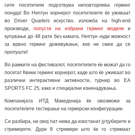
сите посетители подготвува неповторлива гејминг
понуда! Во Нептун корнерот посетителите ќе уживаат
во Driver Quarters искуство, изложба на high-end
производи,
попусти на избрани гејминг модели
и
купување до 48 рати без камата. Нептун нуди можност
за врвно гејминг доживување, кое не смее да се
пропушти!
Во рамките на фестивалот, посетителите ќе можат да го
посетат Квики гејминг корнерот, каде што ќе уживаат во
различни интерактивни активности, турнир во EA
SPORTS FC 25, како и специјални изненадувања.
Компанијата ИТД Македонија ќе овозможи за
посетителите тестирање на гејмерски конфигурации.
Се разбира, ни овој пат нема да изостанат јутјуберите и
стримерите. Дури 8 стримери што ќе го стримаат