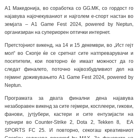
А1 Македонија, во соработка со GG.MK, со гордост го
најавува најочекуваниот и најголем е-спорт настан во
земјата
–
А1 Game Fest 2024, powered by Neptun,
организиран на супериорен оптички интернет.
Претстојниот викенд, на 14 и 15 декември, во „Ист гејт
мол“ во Скопје ќе се сретнат сите натпреварувачи и
посетители, кои повторно ќе имаат можност да го
следат финалето, поточно највозбудливиот дел на
гејминг доживувањето A1 Game Fest 2024, powered by
Neptun.
Програмата за двата финални дена најавува
незаборавен викенд за сите гејмери, косплеери, гикови,
фанови, јутјубери, кастери и сите ентузијасти на
турнири во Counter-Strike 2, Dota 2, Tekken 8, EA
SPORTS FC 25. И повторно, секогаш креативниот