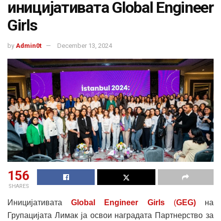
иницијативата Global Engineer
Girls
by
Admin0t
December 13, 2024
156
SHARES
Иницијативата
Global Engineer Girls
(
GEG)
на
Групацијата Лимак ја освои наградата Партнерство за