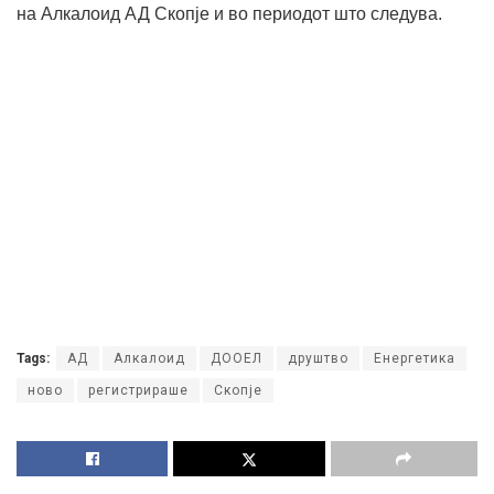
на Алкалоид АД Скопје и во периодот што следува.
Tags:
АД
Алкалоид
ДООЕЛ
друштво
Енергетика
ново
регистрираше
Скопје