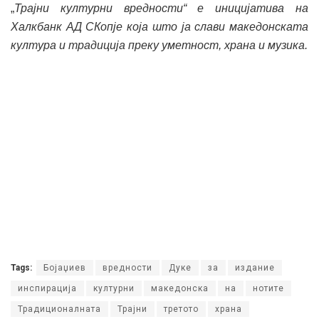
„
Трајни културни вредности“ е иницијатива на
Халкбанк АД СКопје која што ја слави македонската
култура и традиција преку уметност, храна и музика.
Tags:
Бојаџиев
вредности
Дуке
за
издание
инспирација
културни
македонска
на
нотите
Традиционалната
Трајни
третото
храна