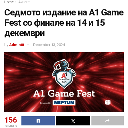
Home
Акцент
Седмото издание на А1 Game
Fest со финале на 14 и 15
декември
by
Admin0t
December 13, 2024
156
SHARES