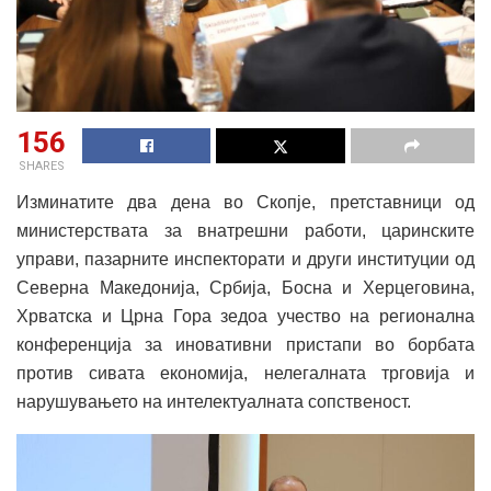
156
SHARES
Изминатите два дена во Скопје, претставници од
министерствата за внатрешни работи, царинските
управи, пазарните инспекторати и други институции од
Северна Македонија, Србија, Босна и Херцеговина,
Хрватска и Црна Гора зедоа учество на регионална
конференција за иновативни пристапи во борбата
против сивата економија, нелегалната трговија и
нарушувањето на интелектуалната сопственост.