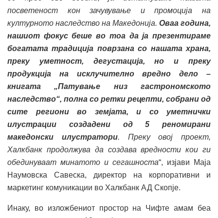
посветеност кон зачувување и промоција на
културното наследство на Македонија.
Оваа година,
нашиот фокус беше во тоа да ја презентираме
богатата традиција поврзана со нашата храна,
преку уметност, дегустација, но и
преку
продукција на исклучително вредно дело –
книгата „Патување низ гастрономското
наследство“, полна со ретки рецепти, собрани од
сите региони во земјата, и со уметнички
илустрации создадени од 5 реномирани
македонски илустратори
. Преку овој проект,
Халкбанк продолжува да создава вредности кои ги
обединуваат минатото и сегашноста
“, изјави Маја
Наумовска Савеска, директор на корпоративни и
маркетинг комуникации во Халкбанк АД Скопје.
Инаку, во изложбениот простор на Чифте амам беа