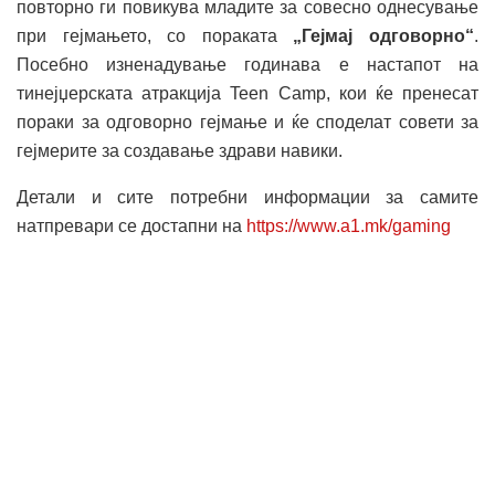
повторно ги повикува младите за совесно однесување
при гејмањето, со пораката
„Гејмај одговорно“
.
Посебно изненадување годинава е настапот на
тинејџерската атракција Teen Camp, кои ќе пренесат
пораки за одговорно гејмање и ќе споделат совети за
гејмерите за создавање здрави навики.
Детали и сите потребни информации за самите
натпревари се достапни на
https://www.a1.mk/gaming