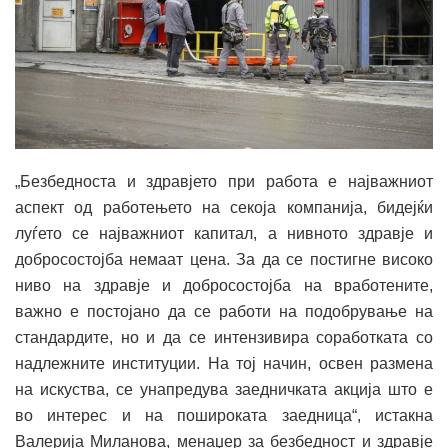
„Безбедноста и здравјето при работа е најважниот
аспект од работењето на секоја компанија, бидејќи
луѓето се најважниот капитал, а нивното здравје и
добросостојба немаат цена. За да се постигне високо
ниво на здравје и добросостојба на вработените,
важно е постојано да се работи на подобрување на
стандардите, но и да се интензивира соработката со
надлежните институции. На тој начин, освен размена
на искуства, се унапредува заедничката акција што е
во интерес и на пошироката заедница“, истакна
Валерија Миланова, менаџер за безбедност и здравје