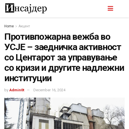
Home
Акцент
Противпожарна вежба во
УСЈЕ – заедничка активност
со Центарот за управување
со кризи и другите надлежни
институции
by
Admin0t
December 16, 2024