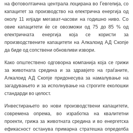
на фотоволтаична централа лоцирана во Гевгелија, со
капацитет за производство на електрична енергија од
околу 11 илјади мегават-часови на годишно ниво. Со
овие капацитети ќе се овозможи од 75 до 85 % од
електричната енергија која се користи за
производствените капацитети на Алкалоид АД Скопје
да биде од сопствени обновливи извори.
Како општествено одговорна компанија која се грижи
за животната средина и за здравјето на граѓаните,
Алкалоид АД Скопје придонесува за намалување на
загадувањето и за исполнување на строгите еколошки
стандарди во целост.
Инвестирањето во нови производствени капацитети,
современа опрема, во изработка на квалитетни
проекти, грижа за животната средина и во енергетска
ефикасност останува примарна стратешка определба