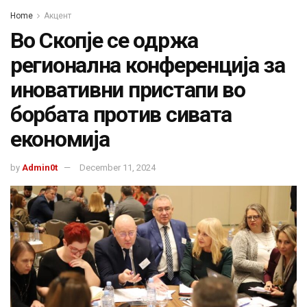
Home
Акцент
Во Скопје се одржa
регионална конференција за
иновативни пристапи во
борбата против сивата
економија
by
Admin0t
December 11, 2024