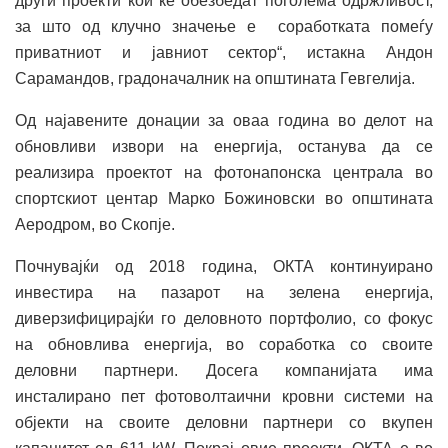
други проекти кои ќе обезбедат поголема одржливост,
за што од клучно значење е соработката помеѓу
приватниот и јавниот сектор“, истакна Андон
Сарамандов, градоначалник на општината Гевгелија.
Од најавените донации за оваа година во делот на
обновливи извори на енергија, останува да се
реализира проектот на фотонапонска централа во
спортскиот центар Марко Божиновски во општината
Аеродром, во Скопје.
Почнувајќи од 2018 година, ОКТА континуирано
инвестира на пазарот на зелена енергија,
диверзифицирајќи го деловното портфолио, со фокус
на обновлива енергија, во соработка со своите
деловни партнери. Досега компанијата има
инсталирано пет фотоволтаични кровни системи на
објекти на своите деловни партнери со вкупен