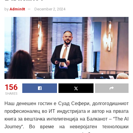
by
Admin0t
December 2, 2024
156
SHARES
Наш денешен гостин е Суад Сефери, долгогодишниот
професионалец во ИТ индустријата и автор на првата
книга за вештачка интелигенција на Балканот – “The AI
Journey“. Во време на неверојатен технолошки