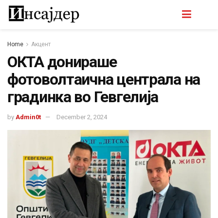
Home
Акцент
ОКТА донираше
фотоволтаична централа на
градинка во Гевгелија
by
Admin0t
December 2, 2024