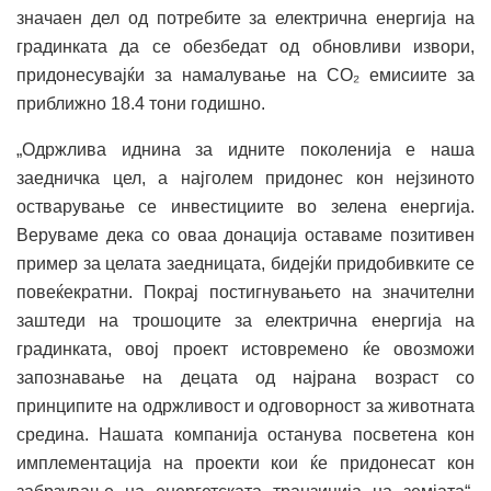
значаен дел од потребите за електрична енергија на
градинката да се обезбедат од обновливи извори,
придонесувајќи за намалување на CO₂ емисиите за
приближно 18.4 тони годишно.
„Одржлива иднина за идните поколенија е наша
заедничка цел, а најголем придонес кон нејзиното
остварување се инвестициите во зелена енергија.
Веруваме дека со оваа донација оставаме позитивен
пример за целата заедницата, бидејќи придобивките се
повеќекратни. Покрај постигнувањето на значителни
заштеди на трошоците за електрична енергија на
градинката, овој проект истовремено ќе овозможи
запознавање на децата од најрана возраст со
принципите на одржливост и одговорност за животната
средина. Нашата компанија останува посветена кон
имплементација на проекти кои ќе придонесат кон