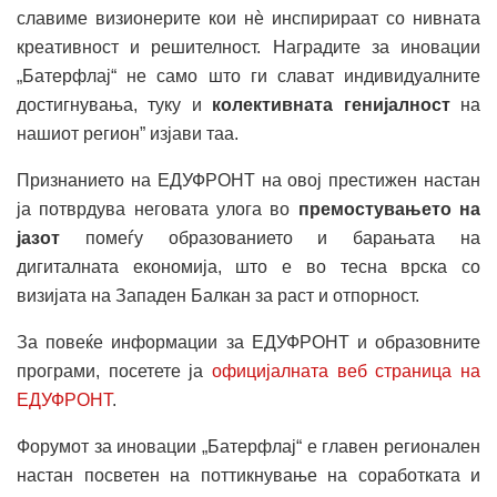
славиме визионерите кои нѐ инспирираат со нивната
креативност и решителност. Наградите за иновации
„Батерфлај“ не само што ги слават индивидуалните
достигнувања, туку и
колективната генијалност
на
нашиот регион” изјави таа.
Признанието на ЕДУФРОНТ на овој престижен настан
ја потврдува неговата улога во
премостувањето на
јазот
помеѓу образованието и барањата на
дигиталната економија, што е во тесна врска со
визијата на Западен Балкан за раст и отпорност.
За повеќе информации за ЕДУФРОНТ и образовните
програми, посетете ја
официјалната веб страница на
ЕДУФРОНТ
.
Форумот за иновации „Батерфлај“ е главен регионален
настан посветен на поттикнување на соработката и