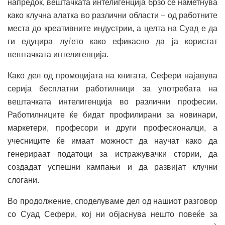
напредок, вештачката интелигенција брзо се наметнува
како клучна алатка во различни области – од работните
места до креативните индустрии, а целта на Суад е да
ги едуцира луѓето како ефикасно да ја користат
вештачката интелигенција.
Како дел од промоцијата на книгата, Сефери најавува
серија бесплатни работилници за употребата на
вештачката интелигенција во различни професии.
Работилниците ќе бидат профилирани за новинари,
маркетери, професори и други професионалци, а
учесниците ќе имаат можност да научат како да
генерираат податоци за истражувачки стории, да
создадат успешни кампањи и да развијат клучни
слогани.
Во продолжение, споделуваме дел од нашиот разговор
со Суад Сефери, кој ни објаснува нешто повеќе за