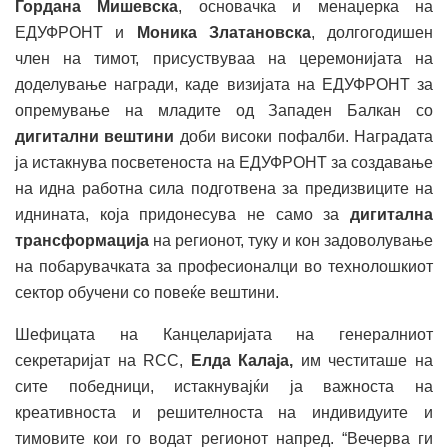
Гордана Мишевска
, основачка и менаџерка на
ЕДУФРОНТ и
Моника Златановска
, долгогодишен
член на тимот, присуствуваа на церемонијата на
доделување награди, каде визијата на ЕДУФРОНТ за
опремување на младите од Западен Балкан со
дигитални вештини
доби високи пофалби. Наградата
ја истакнува посветеноста на ЕДУФРОНТ за создавање
на идна работна сила подготвена за предизвиците на
иднината, која придонесува не само за
дигитална
трансформација
на регионот, туку и кон задоволување
на побарувачката за професионалци во технолошкиот
сектор обучени со повеќе вештини.
Шефицата на Канцеларијата на генералниот
секретаријат на RCC,
Елда Калаја,
им честиташе на
сите победници, истакнувајќи ја важноста на
креативноста и решителноста на индивидуите и
тимовите кои го водат регионот напред. “Вечерва ги