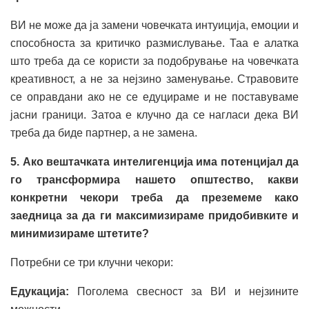
ВИ не може да ја замени човечката интуиција, емоции и
способноста за критичко размислување. Таа е алатка
што треба да се користи за подобрување на човечката
креативност, а не за нејзино заменување. Стравовите
се оправдани ако не се едуцираме и не поставуваме
јасни граници. Затоа е клучно да се нагласи дека ВИ
треба да биде партнер, а не замена.
5. Ако вештачката интелигенција има потенцијал да
го трансформира нашето општество, какви
конкретни чекори треба да преземеме како
заедница за да ги максимизираме придобивките и
минимизираме штетите?
Потребни се три клучни чекори:
Едукација:
Поголема свесност за ВИ и нејзините