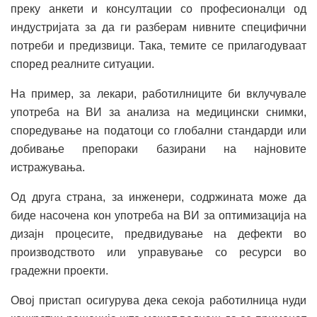
преку анкети и консултации со професионалци од
индустријата за да ги разберам нивните специфични
потреби и предизвици. Така, темите се прилагодуваат
според реалните ситуации.
На пример, за лекари, работилниците би вклучувале
употреба на ВИ за анализа на медицински снимки,
споредување на податоци со глобални стандарди или
добивање препораки базирани на најновите
истражувања.
Од друга страна, за инженери, содржината може да
биде насочена кон употреба на ВИ за оптимизација на
дизајн процесите, предвидување на дефекти во
производството или управување со ресурси во
градежни проекти.
Овој пристап осигурува дека секоја работилница нуди