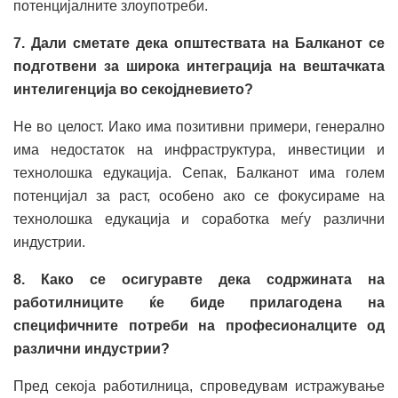
потенцијалните злоупотреби.
7. Дали сметате дека општествата на Балканот се
подготвени за широка интеграција на вештачката
интелигенција во секојдневието?
Не во целост. Иако има позитивни примери, генерално
има недостаток на инфраструктура, инвестиции и
технолошка едукација. Сепак, Балканот има голем
потенцијал за раст, особено ако се фокусираме на
технолошка едукација и соработка меѓу различни
индустрии.
8. Како се осигуравте дека содржината на
работилниците ќе биде прилагодена на
специфичните потреби на професионалците од
различни индустрии?
Пред секоја работилница, спроведувам истражување