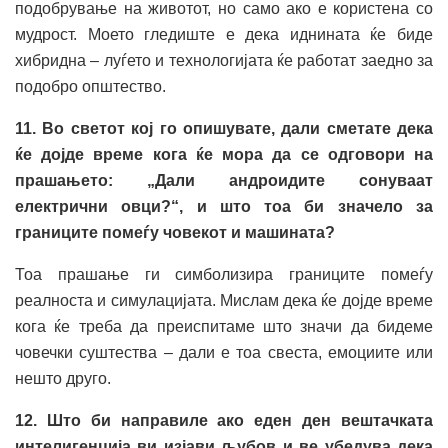
подобрување на животот, но само ако е користена со
мудрост. Моето гледиште е дека иднината ќе биде
хибридна – луѓето и технологијата ќе работат заедно за
подобро општество.
11. Во светот кој го опишувате, дали сметате дека
ќе дојде време кога ќе мора да се одговори на
прашањето: „Дали андроидите сонуваат
електрични овци?“, и што тоа би значело за
границите помеѓу човекот и машината?
Тоа прашање ги симболизира границите помеѓу
реалноста и симулацијата. Мислам дека ќе дојде време
кога ќе треба да преиспитаме што значи да бидеме
човечки суштества – дали е тоа свеста, емоциите или
нешто друго.
12. Што би направиле ако еден ден вештачката
интелигенција ви изјави љубов и ве убедува дека