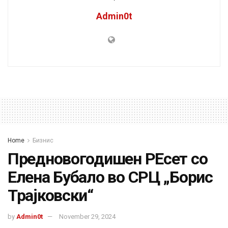
Admin0t
Home
Бизнис
Предновогодишен РЕсет со
Елена Бубало во СРЦ „Борис
Трајковски“
by
Admin0t
November 29, 2024