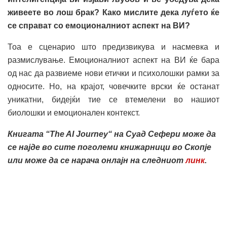
живеете во лош брак? Како мислите дека луѓето ќе
се справат со емоционалниот аспект на ВИ?
Тоа е сценарио што предизвикува и насмевка и
размислување. Емоционалниот аспект на ВИ ќе бара
од нас да развиеме нови етички и психолошки рамки за
односите. Но, на крајот, човечките врски ќе останат
уникатни, бидејќи тие се втемелени во нашиот
биолошки и емоционален контекст.
Книгата “The AI Journey“ на Суад Сефери може да
се најде во сите поголеми книжарници во Скопје
или може да се нарача онлајн на следниот
линк
.