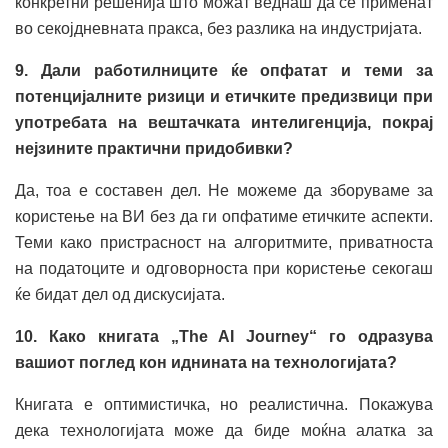
конкретни решенија што можат веднаш да се применат
во секојдневната пракса, без разлика на индустријата.
9. Дали работилниците ќе опфатат и теми за
потенцијалните ризици и етичките предизвици при
употребата на вештачката интелигенција, покрај
нејзините практични придобивки?
Да, тоа е составен дел. Не можеме да зборуваме за
користење на ВИ без да ги опфатиме етичките аспекти.
Теми како пристрасност на алгоритмите, приватноста
на податоците и одговорноста при користење секогаш
ќе бидат дел од дискусијата.
10. Како книгата „The AI Journey“ го одразува
вашиот поглед кон иднината на технологијата?
Книгата е оптимистичка, но реалистична. Покажува
дека технологијата може да биде моќна алатка за