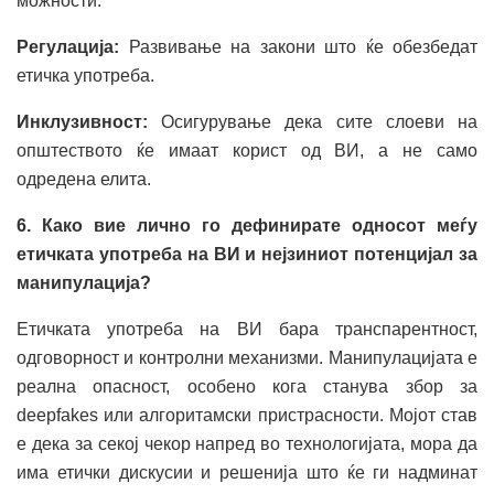
можности.
Регулација:
Развивање на закони што ќе обезбедат
етичка употреба.
Инклузивност:
Осигурување дека сите слоеви на
општеството ќе имаат корист од ВИ, а не само
одредена елита.
6. Како вие лично го дефинирате односот меѓу
етичката употреба на ВИ и нејзиниот потенцијал за
манипулација?
Етичката употреба на ВИ бара транспарентност,
одговорност и контролни механизми. Манипулацијата е
реална опасност, особено кога станува збор за
deepfakes или алгоритамски пристрасности. Мојот став
е дека за секој чекор напред во технологијата, мора да
има етички дискусии и решенија што ќе ги надминат