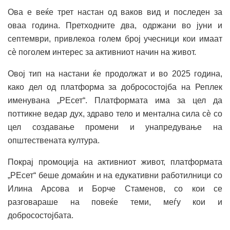
Ова е веќе трет настан од ваков вид и последен за
оваа година. Претходните два, одржани во јуни и
септември, привлекоа голем број учесници кои имаат
сè поголем интерес за активниот начин на живот.
Овој тип на настани ќе продолжат и во 2025 година,
како дел од платформа за добросостојба на Реплек
именувана „РЕсет“. Платформата има за цел да
поттикне ведар дух, здраво тело и ментална сила сѐ со
цел создавање промени и унапредување на
општествената култура.
Покрај промоција на активниот живот, платформата
„РЕсет“ беше домаќин и на едукативни работилници со
Илина Арсова и Борче Стаменов, со кои се
разговараше на повеќе теми, меѓу кои и
добросостојбата.