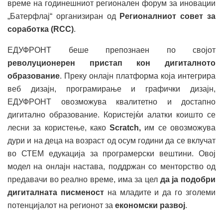
време на годинешниот регионален форум за иновации
„Батерфлај“ организиран од
Регионалниот совет за
соработка (RCC)
.
ЕДУФРОНТ беше препознаен по својот
револуционерен пристап кон дигиталното
образование
. Преку онлајн платформа која интегрира
веб дизајн, програмирање и графички дизајн,
ЕДУФРОНТ овозможува квалитетно и достапно
дигитално образование. Користејќи алатки коишто се
лесни за користење, како
Scratch,
им се овозможува
дури и на деца на возраст од осум години да се вклучат
во СТЕМ едукација за програмерски вештини. Овој
модел на онлајн настава, поддржан со менторство од
предавачи во реално време, има за цел
да ја подобри
дигиталната писменост
на младите и да го зголеми
потенцијалот на регионот за
економски развој
.