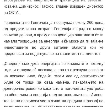
забрзување на енергетската транзиција на земјата“,
истакна Димитриос Пасхос, главен извршен директор
на ОКТА.
Градинката во Гевгелија ја посетуваат околу 260 деца
од предучилишна возраст. Гевгелија е град со многу
сончеви денови, а преку оваа донација општината ќе ги
намали трошоците за енергија и ќе може да ги зајакне
инвестициите во други витални области кои ќе
придонесат за подигнување на квалитетот на животот.
„Сведоци сме дека енергијата во изминатите неколку
години станува сѐ поскапа, а тоа го отежнува развојот
на локално ниво, бидејќи голем дел од општинскиот
буџет се троши за оваа намена. Изнаоѓањето на
долгорочно решение како што е поголемата употреба
на обновливата енергија е од витално значење. Имено,
тоа ќе ни овозможи чиста животна средина и развој на