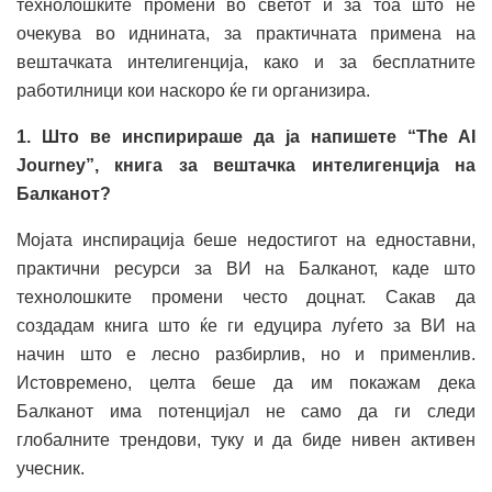
технолошките промени во светот и за тоа што нè
очекува во иднината, за практичната примена на
вештачката интелигенција, како и за бесплатните
работилници кои наскоро ќе ги организира.
1. Што ве инспирираше да ја напишете “The AI
Journey”, книга за вештачка интелигенција на
Балканот?
Мојата инспирација беше недостигот на едноставни,
практични ресурси за ВИ на Балканот, каде што
технолошките промени често доцнат. Сакав да
создадам книга што ќе ги едуцира луѓето за ВИ на
начин што е лесно разбирлив, но и применлив.
Истовремено, целта беше да им покажам дека
Балканот има потенцијал не само да ги следи
глобалните трендови, туку и да биде нивен активен
учесник.