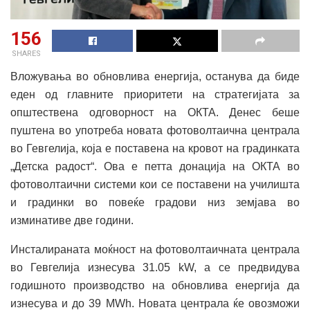
156
SHARES
Вложувања во обновлива енергија, останува да биде
еден од главните приоритети на стратегијата за
општествена одговорност на ОКТА. Денес беше
пуштена во употреба новата фотоволтаична централа
во Гевгелија, која е поставена на кровот на градинката
„Детска радост“. Ова е петта донација на ОКТА во
фотоволтаични системи кои се поставени на училишта
и градинки во повеќе градови низ земјава во
изминативе две години.
Инсталираната моќност на фотоволтаичната централа
во Гевгелија изнесува 31.05 kW, а се предвидува
годишното производство на обновлива енергија да
изнесува и до 39 MWh. Новата централа ќе овозможи