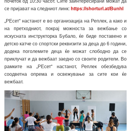
почеток од 10:30 часот. Сите заинтересирани можат да
се пријават на следниот линк:
https://shorturl.at/BunhI
„РЕсет“ настанот е во организација на Реплек, а како и
на претходниот, покрај можноста за вежбање со
искусната инструкторка Бубало, ќе биде поставено и
детско катче со спортски реквизити за деца до 6 години,
додека поголемите деца ќе можат слободно да се
приклучат и да вежбаат заедно со своите родители. Во
рамките на „РЕсет“ настанот, Реплек обезбедува
соодветна опрема и освежување за сите кои ќе
вежбаат.