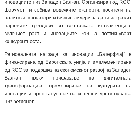
иновациите низ Западен Балкан. Организиран од RCC,
форумот ги собира водечките експерти, носители на
политики, иноватори и бизнис лидери за да ги истражат
најновите трендови во вештачката интелигенција,
зелениот раст и иновациите кои ја поттикнуваат
конкурентноста.
Регионалната награда за иновации „Батерфлај“ е
финансирана од Европската унија и имплементирана
од RCC за поддршка на економскиот развој на Западен
Балкан преку прифаќање на дигиталната
трансформација, промовирање на културата на
иновации и претставување на успешни достигнувања
низ регионот.