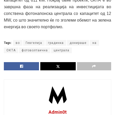
капацитет од 611 kW. Покрај овие проекти, ОКТА е во
завршна фаза на реализација на инвестицијата во
сопствена фотонапонска централа со капацитет од 12
MW, со што значително ќе го зголеми обемот на зелена
енергија во своето портфолио.
Tags:
во
Гевгелија
градинка
донираше
на
ОКТА
фотоволтаична
централа
Admin0t