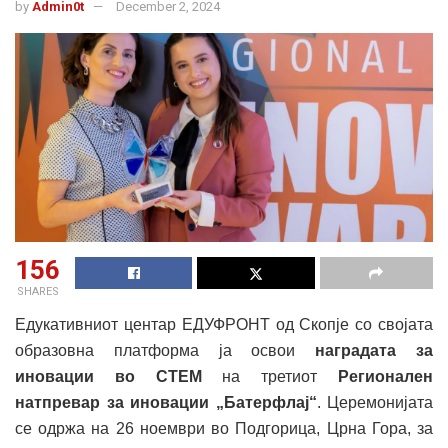
by
Admin0t
December 2, 2024
156
SHARES
Едукативниот центар ЕДУФРОНТ од Скопје со својата
образовна платформа ја освои
наградата за
иновации во СТЕМ
на третиот
Регионален
натпревар за иновации „Батерфлај“
. Церемонијата
се одржа на 26 ноември во Подгорица, Црна Гора, за