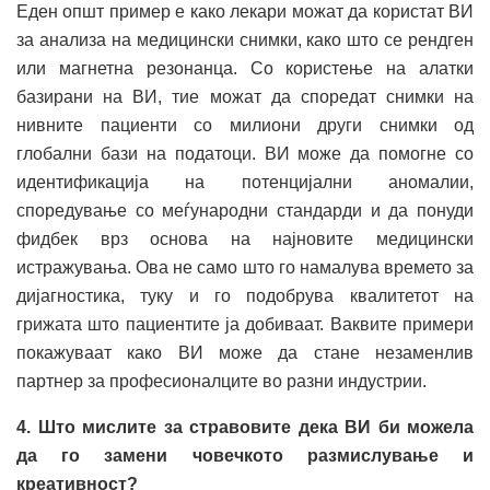
Еден општ пример е како лекари можат да користат ВИ
за анализа на медицински снимки, како што се рендген
или магнетна резонанца. Со користење на алатки
базирани на ВИ, тие можат да споредат снимки на
нивните пациенти со милиони други снимки од
глобални бази на податоци. ВИ може да помогне со
идентификација на потенцијални аномалии,
споредување со меѓународни стандарди и да понуди
фидбек врз основа на најновите медицински
истражувања. Ова не само што го намалува времето за
дијагностика, туку и го подобрува квалитетот на
грижата што пациентите ја добиваат. Ваквите примери
покажуваат како ВИ може да стане незаменлив
партнер за професионалците во разни индустрии.
4. Што мислите за стравовите дека ВИ би можела
да го замени човечкото размислување и
креативност?