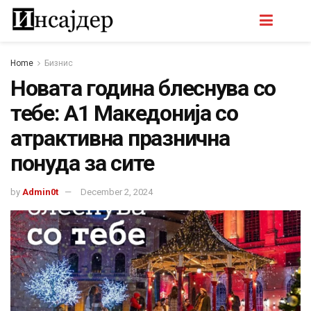
Home
Бизнис
Новата година блеснува со
тебе: A1 Македонија со
атрактивна празнична
понуда за сите
by
Admin0t
December 2, 2024