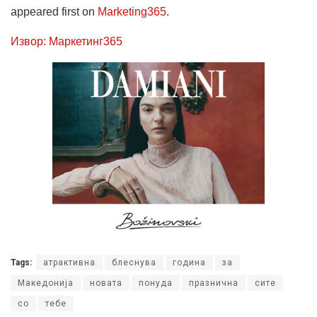
appeared first on
Marketing365
.
Извор: Маркетинг365
Tags:
атрактивна
блеснува
година
за
Македонија
новата
понуда
празнична
сите
со
тебе