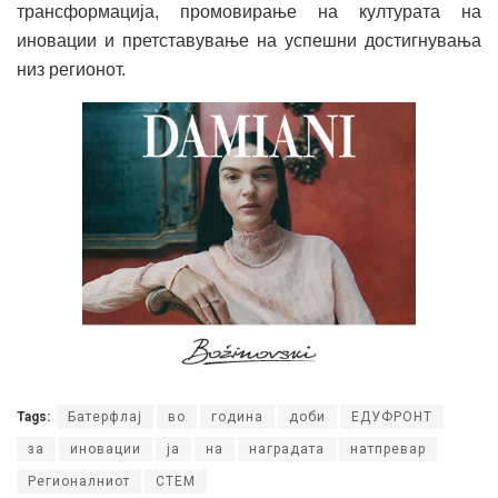
трансформација, промовирање на културата на
иновации и претставување на успешни достигнувања
низ регионот.
Tags:
Батерфлај
во
година
доби
ЕДУФРОНТ
за
иновации
ја
на
наградата
натпревар
Регионалниот
СТЕМ