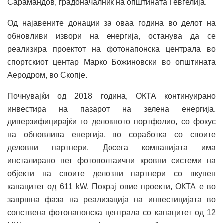
Сарамандов, градоначалник на општината Гевгелија.
Од најавените донации за оваа година во делот на
обновливи извори на енергија, останува да се
реализира проектот на фотонапонска централа во
спортскиот центар Марко Божиновски во општината
Аеродром, во Скопје.
Почнувајќи од 2018 година, ОКТА континуирано
инвестира на пазарот на зелена енергија,
диверзифицирајќи го деловното портфолио, со фокус
на обновлива енергија, во соработка со своите
деловни партнери. Досега компанијата има
инсталирано пет фотоволтаични кровни системи на
објекти на своите деловни партнери со вкупен
капацитет од 611 kW. Покрај овие проекти, ОКТА е во
завршна фаза на реализација на инвестицијата во
сопствена фотонапонска централа со капацитет од 12