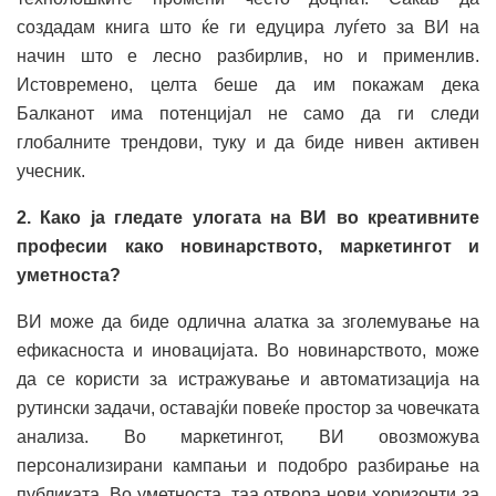
создадам книга што ќе ги едуцира луѓето за ВИ на
начин што е лесно разбирлив, но и применлив.
Истовремено, целта беше да им покажам дека
Балканот има потенцијал не само да ги следи
глобалните трендови, туку и да биде нивен активен
учесник.
2. Како ја гледате улогата на ВИ во креативните
професии како новинарството, маркетингот и
уметноста?
ВИ може да биде одлична алатка за зголемување на
ефикасноста и иновацијата. Во новинарството, може
да се користи за истражување и автоматизација на
рутински задачи, оставајќи повеќе простор за човечката
анализа. Во маркетингот, ВИ овозможува
персонализирани кампањи и подобро разбирање на
публиката. Во уметноста, таа отвора нови хоризонти за