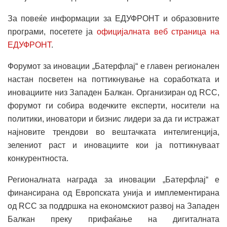
За повеќе информации за ЕДУФРОНТ и образовните
програми, посетете ја
официјалната веб страница на
ЕДУФРОНТ
.
Форумот за иновации „Батерфлај“ е главен регионален
настан посветен на поттикнување на соработката и
иновациите низ Западен Балкан. Организиран од RCC,
форумот ги собира водечките експерти, носители на
политики, иноватори и бизнис лидери за да ги истражат
најновите трендови во вештачката интелигенција,
зелениот раст и иновациите кои ја поттикнуваат
конкурентноста.
Регионалната награда за иновации „Батерфлај“ е
финансирана од Европската унија и имплементирана
од RCC за поддршка на економскиот развој на Западен
Балкан преку прифаќање на дигиталната