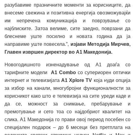
разубавиме празничните моменти за корисниците, да
внесеме свежина и позитивна енергија овозможувајќи
им непречена комуникација и поврзување со
најблиските. Затоа велиме, сите заедно, поврзани да
блеснеме уште посилно и новата година да ја
направиме уште повесела.”,
изјави Методија Мирчев,
Главен извршен директор во А1 Македонија.
Новогодишното изненадување од А1 доаѓа со
тарифните модели
А1
Combo
со супериорен оптички
интернет и телевизијата
A1
Xplore TV
која нуди опција
за избор на канали, многубројни функционалности за
корисникот како што е телевизија на сите уреди каде и
да се, можност за снимање, пребарување и
премотување и сето тоа со најдобриот квалитет на
слика. А1 Македонија го прави овој период посебен со
специјален подарок – до 6 месеци без претплата на