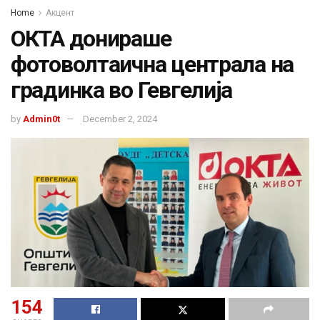
Home
Акцент
ОКТА донираше
фотоволтаична централа на
градинка во Гевгелија
by
Admin0t
December 2, 2024
154