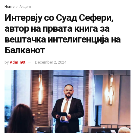
Home
Акцент
Интервју со Суад Сефери,
автор на првата книга за
вештачка интелигенција на
Балканот
by
Admin0t
December 2, 2024