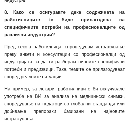
индустрии.
8. Како се осигуравте дека содржината на
работилниците ќе биде прилагодена на
специфичните потреби на професионалците од
различни индустрии?
Пред секоја работилница, спроведувам истражување
преку анкети и консултации со професионалци од
индустријата за да ги разберам нивните специфични
потреби и предизвици. Така, темите се прилагодуваат
според реалните ситуации.
На пример, за лекари, работилниците би вклучувале
употреба на ВИ за анализа на медицински снимки,
споредување на податоци со глобални стандарди или
добивање препораки базирани на најновите
истражувања.