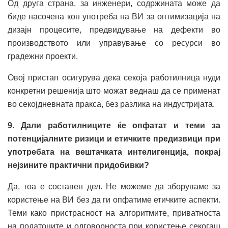
Од друга страна, за инженери, содржината може да
биде насочена кон употреба на ВИ за оптимизација на
дизајн процесите, предвидување на дефекти во
производството или управување со ресурси во
градежни проекти.
Овој пристап осигурува дека секоја работилница нуди
конкретни решенија што можат веднаш да се применат
во секојдневната пракса, без разлика на индустријата.
9. Дали работилниците ќе опфатат и теми за
потенцијалните ризици и етичките предизвици при
употребата на вештачката интелигенција, покрај
нејзините практични придобивки?
Да, тоа е составен дел. Не можеме да зборуваме за
користење на ВИ без да ги опфатиме етичките аспекти.
Теми како пристрасност на алгоритмите, приватноста
на податоците и одговорноста при користење секогаш