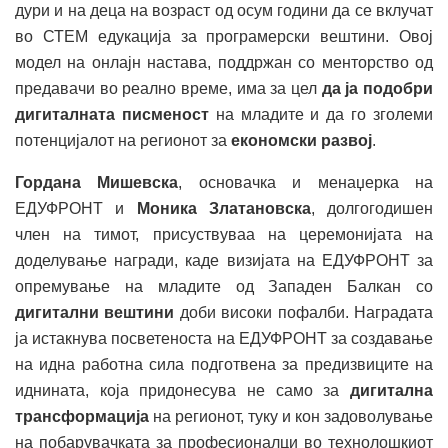
дури и на деца на возраст од осум години да се вклучат
во СТЕМ едукација за програмерски вештини. Овој
модел на онлајн настава, поддржан со менторство од
предавачи во реално време, има за цел
да ја подобри
дигиталната писменост
на младите и да го зголеми
потенцијалот на регионот за
економски развој
.
Гордана Мишевска
, основачка и менаџерка на
ЕДУФРОНТ и
Моника Златановска
, долгогодишен
член на тимот, присуствуваа на церемонијата на
доделување награди, каде визијата на ЕДУФРОНТ за
опремување на младите од Западен Балкан со
дигитални вештини
доби високи пофалби. Наградата
ја истакнува посветеноста на ЕДУФРОНТ за создавање
на идна работна сила подготвена за предизвиците на
иднината, која придонесува не само за
дигитална
трансформација
на регионот, туку и кон задоволување
на побарувачката за професионалци во технолошкиот