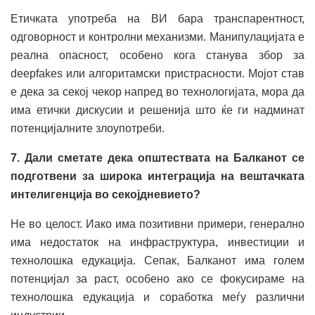
Етичката употреба на ВИ бара транспарентност,
одговорност и контролни механизми. Манипулацијата е
реална опасност, особено кога станува збор за
deepfakes или алгоритамски пристрасности. Мојот став
е дека за секој чекор напред во технологијата, мора да
има етички дискусии и решенија што ќе ги надминат
потенцијалните злоупотреби.
7. Дали сметате дека општествата на Балканот се
подготвени за широка интеграција на вештачката
интелигенција во секојдневието?
Не во целост. Иако има позитивни примери, генерално
има недостаток на инфраструктура, инвестиции и
технолошка едукација. Сепак, Балканот има голем
потенцијал за раст, особено ако се фокусираме на
технолошка едукација и соработка меѓу различни