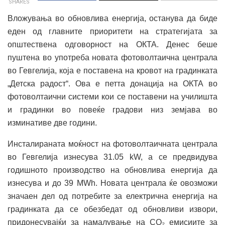
SHARES
Вложувања во обновлива енергија, останува да биде
еден од главните приоритети на стратегијата за
општествена одговорност на ОКТА. Денес беше
пуштена во употреба новата фотоволтаична централа
во Гевгелија, која е поставена на кровот на градинката
„Детска радост“. Ова е петта донација на ОКТА во
фотоволтаични системи кои се поставени на училишта
и градинки во повеќе градови низ земјава во
изминативе две години.
Инсталираната моќност на фотоволтаичната централа
во Гевгелија изнесува 31.05 kW, а се предвидува
годишното производство на обновлива енергија да
изнесува и до 39 MWh. Новата централа ќе овозможи
значаен дел од потребите за електрична енергија на
градинката да се обезбедат од обновливи извори,
придонесувајќи за намалување на CO₂ емисиите за