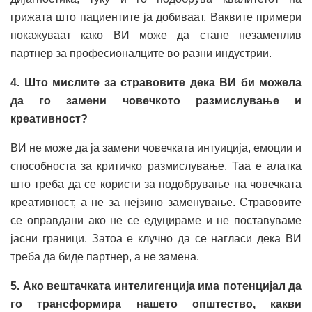
грижата што пациентите ја добиваат. Ваквите примери
покажуваат како ВИ може да стане незаменлив
партнер за професионалците во разни индустрии.
4. Што мислите за стравовите дека ВИ би можела
да го замени човечкото размислување и
креативност?
ВИ не може да ја замени човечката интуиција, емоции и
способноста за критичко размислување. Таа е алатка
што треба да се користи за подобрување на човечката
креативност, а не за нејзино заменување. Стравовите
се оправдани ако не се едуцираме и не поставуваме
јасни граници. Затоа е клучно да се нагласи дека ВИ
треба да биде партнер, а не замена.
5. Ако вештачката интелигенција има потенцијал да
го трансформира нашето општество, какви