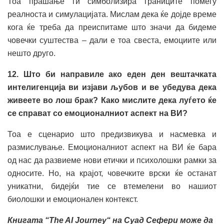
Тоа прашање ги симболизира границите помеѓу
реалноста и симулацијата. Мислам дека ќе дојде време
кога ќе треба да преиспитаме што значи да бидеме
човечки суштества – дали е тоа свеста, емоциите или
нешто друго.
12. Што би направиле ако еден ден вештачката
интелигенција ви изјави љубов и ве убедува дека
живеете во лош брак? Како мислите дека луѓето ќе
се справат со емоционалниот аспект на ВИ?
Тоа е сценарио што предизвикува и насмевка и
размислување. Емоционалниот аспект на ВИ ќе бара
од нас да развиеме нови етички и психолошки рамки за
односите. Но, на крајот, човечките врски ќе останат
уникатни, бидејќи тие се втемелени во нашиот
биолошки и емоционален контекст.
Книгата “The AI Journey“ на Суад Сефери може да