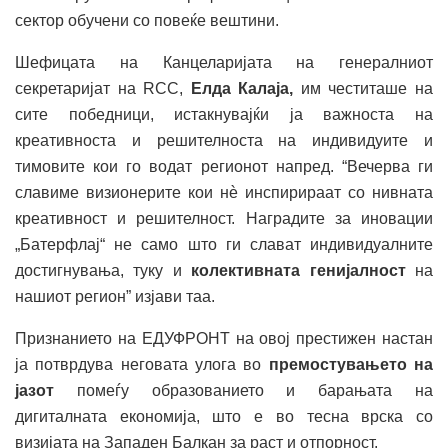
сектор обучени со повеќе вештини.
Шефицата на Канцеларијата на генералниот
секретаријат на RCC,
Елда Калаја,
им честиташе на
сите победници, истакнувајќи ја важноста на
креативноста и решителноста на индивидуите и
тимовите кои го водат регионот напред. “Вечерва ги
славиме визионерите кои нѐ инспирираат со нивната
креативност и решителност. Наградите за иновации
„Батерфлај“ не само што ги слават индивидуалните
достигнувања, туку и
колективната генијалност
на
нашиот регион” изјави таа.
Признанието на ЕДУФРОНТ на овој престижен настан
ја потврдува неговата улога во
премостувањето на
јазот
помеѓу образованието и барањата на
дигиталната економија, што е во тесна врска со
визијата на Западен Балкан за раст и отпорност.