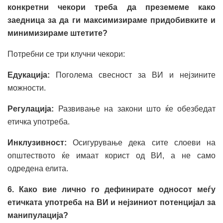
конкретни чекори треба да преземеме како
заедница за да ги максимизираме придобивките и
минимизираме штетите?
Потребни се три клучни чекори:
Едукација:
Поголема свесност за ВИ и нејзините
можности.
Регулација:
Развивање на закони што ќе обезбедат
етичка употреба.
Инклузивност:
Осигурување дека сите слоеви на
општеството ќе имаат корист од ВИ, а не само
одредена елита.
6. Како вие лично го дефинирате односот меѓу
етичката употреба на ВИ и нејзиниот потенцијал за
манипулација?