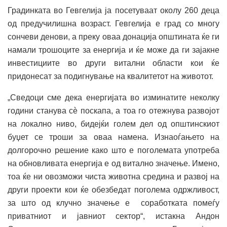
Градинката во Гевгелија ја посетуваат околу 260 деца
од предучилишна возраст. Гевгелија е град со многу
сончеви денови, а преку оваа донација општината ќе ги
намали трошоците за енергија и ќе може да ги зајакне
инвестициите во други витални области кои ќе
придонесат за подигнување на квалитетот на животот.
„Сведоци сме дека енергијата во изминатите неколку
години станува сѐ поскапа, а тоа го отежнува развојот
на локално ниво, бидејќи голем дел од општинскиот
буџет се троши за оваа намена. Изнаоѓањето на
долгорочно решение како што е поголемата употреба
на обновливата енергија е од витално значење. Имено,
тоа ќе ни овозможи чиста животна средина и развој на
други проекти кои ќе обезбедат поголема одржливост,
за што од клучно значење е соработката помеѓу
приватниот и јавниот сектор“, истакна Андон