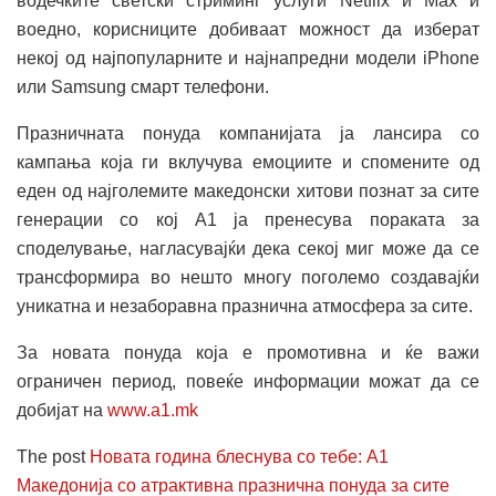
водечките светски стриминг услуги Netflix и Max и
воедно, корисниците добиваат можност да изберат
некој од најпопуларните и најнапредни модели iPhone
или Samsung смарт телефони.
Празничната понуда компанијата ја лансира со
кампања која ги вклучува емоциите и спомените од
еден од најголемите македонски хитови познат за сите
генерации со кој А1 ја пренесува пораката за
споделување, нагласувајќи дека секој миг може да се
трансформира во нешто многу поголемо создавајќи
уникатна и незаборавна празнична атмосфера за сите.
За новата понуда која е промотивна и ќе важи
ограничен период, повеќе информации можат да се
добијат на
www.a1.mk
The post
Новата година блеснува со тебе: A1
Македонија со атрактивна празнична понуда за сите