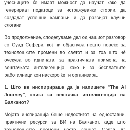
учесниците ќе имаат можност да научат како да
генерираат податоци за истражувачки стории, да
создадат успешни кампањи и да развијат клучни
слогани.
Во продолжение, споделуваме дел од нашиот разговор
со Суад Сефери, кој ни објаснува нешто повеќе за
технолошките промени во светот и за тоа што нè
очекува во иднината, за практичната примена на
вештачката интелигенција, како и за бесплатните
работилници кои наскоро ќе ги организира.
1. Што ве инспирираше да ја напишете “The AI
Journey”, книга за вештачка интелигенција на
Балканот?
Мојата инспирација беше недостигот на едноставни,
практични ресурси за ВИ на Балканот, каде што
технолошките промени често доцнат. Сакав да