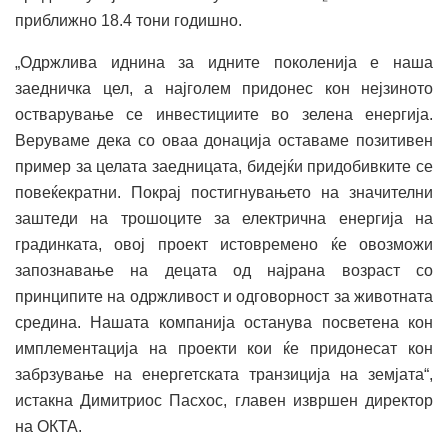
приближно 18.4 тони годишно.
„Одржлива иднина за идните поколенија е наша
заедничка цел, а најголем придонес кон нејзиното
остварување се инвестициите во зелена енергија.
Веруваме дека со оваа донација оставаме позитивен
пример за целата заедницата, бидејќи придобивките се
повеќекратни. Покрај постигнувањето на значителни
заштеди на трошоците за електрична енергија на
градинката, овој проект истовремено ќе овозможи
запознавање на децата од најрана возраст со
принципите на одржливост и одговорност за животната
средина. Нашата компанија останува посветена кон
имплементација на проекти кои ќе придонесат кон
забрзување на енергетската транзиција на земјата“,
истакна Димитриос Пасхос, главен извршен директор
на ОКТА.