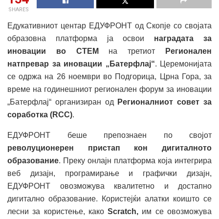
SHARES
Едукативниот центар ЕДУФРОНТ од Скопје со својата
образовна платформа ја освои
наградата за
иновации во СТЕМ
на третиот
Регионален
натпревар за иновации „Батерфлај“
. Церемонијата
се одржа на 26 ноември во Подгорица, Црна Гора, за
време на годинешниот регионален форум за иновации
„Батерфлај“ организиран од
Регионалниот совет за
соработка (RCC)
.
ЕДУФРОНТ беше препознаен по својот
револуционерен пристап кон дигиталното
образование
. Преку онлајн платформа која интегрира
веб дизајн, програмирање и графички дизајн,
ЕДУФРОНТ овозможува квалитетно и достапно
дигитално образование. Користејќи алатки коишто се
лесни за користење, како
Scratch,
им се овозможува