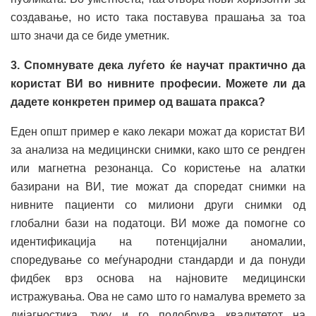
создавање, но исто така поставува прашања за тоа
што значи да се биде уметник.
3. Спомнувате дека луѓето ќе научат практично да
користат ВИ во нивните професии. Можете ли да
дадете конкретен пример од вашата пракса?
Еден општ пример е како лекари можат да користат ВИ
за анализа на медицински снимки, како што се рендген
или магнетна резонанца. Со користење на алатки
базирани на ВИ, тие можат да споредат снимки на
нивните пациенти со милиони други снимки од
глобални бази на податоци. ВИ може да помогне со
идентификација на потенцијални аномалии,
споредување со меѓународни стандарди и да понуди
фидбек врз основа на најновите медицински
истражувања. Ова не само што го намалува времето за
дијагностика, туку и го подобрува квалитетот на