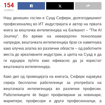
154
SHARES
Наш денешен гостин е Суад Сефери, долгогодишниот
професионалец во ИТ индустријата и автор на првата
книга за вештачка интелигенција на Балканот – “The AI
Journey“. Во време на неверојатен технолошки
напредок, вештачката интелигенција брзо се наметнува
како клучна алатка во различни области – од работните
места до креативните индустрии, а целта на Суад е да
ги едуцира луѓето како ефикасно да ја користат
вештачката интелигенција.
Како дел од промоцијата на книгата, Сефери најавува
серија бесплатни работилници за употребата на
вештачката интелигенција во различни професии.
Работилниците ќе бидат профилирани за новинари,
маркетери, професори и други професионалци, а