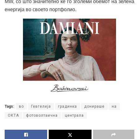
MW, со што значително ќе го зголеми обемот на зелена
енергија во своето портфолио.
Tags:
во
Гевгелија
градинка
донираше
на
ОКТА
фотоволтаична
централа