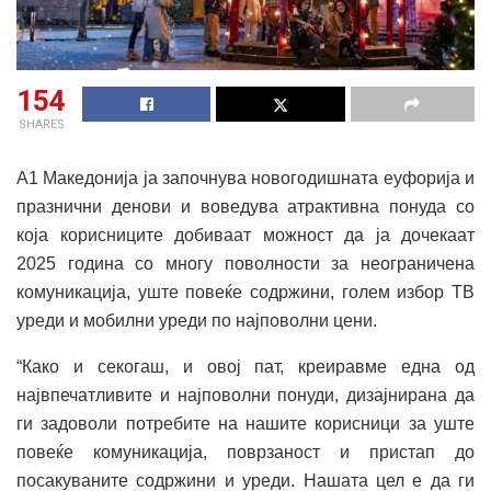
154
SHARES
А1 Македонија ја започнува новогодишната еуфорија и
празнични денови и воведува атрактивна понуда со
која корисниците добиваат можност да ја дочекаат
2025 година со многу поволности за неограничена
комуникација, уште повеќе содржини, голем избор ТВ
уреди и мобилни уреди по најповолни цени.
“Како и секогаш, и овој пат, креиравме една од
највпечатливите и најповолни понуди, дизајнирана да
ги задоволи потребите на нашите корисници за уште
повеќе комуникација, поврзаност и пристап до
посакуваните содржини и уреди. Нашата цел е да ги