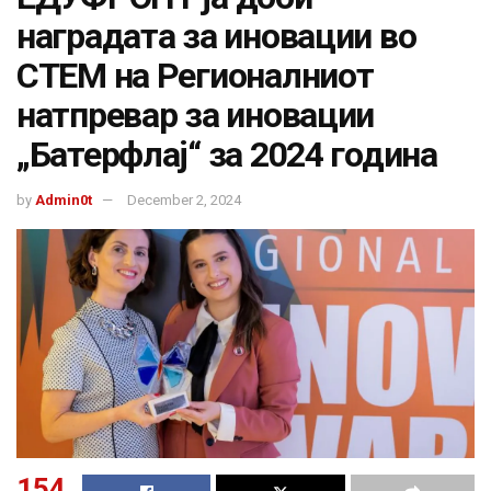
наградата за иновации во
СТЕМ на Регионалниот
натпревар за иновации
„Батерфлај“ за 2024 година
by
Admin0t
December 2, 2024
154