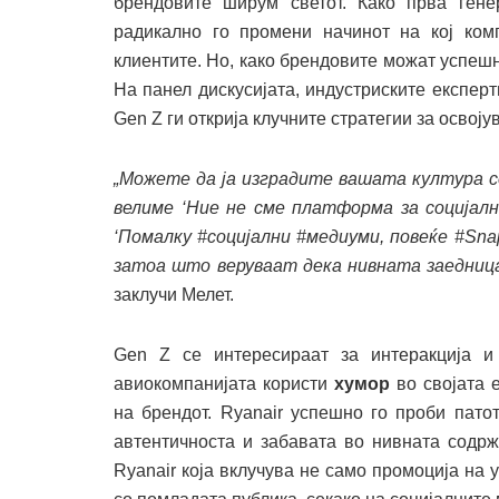
брендовите ширум светот. Како прва гене
радикално го промени начинот на кој ком
клиентите. Но, како брендовите можат успеш
На панел дискусијата, индустриските експер
Gen Z ги открија клучните стратегии за освој
„
Можете да ја изградите вашата култура со
велиме
‘
Ние не сме платформа за социјалн
‘
Помалку #социјални #медиуми, повеќе #Sna
затоа што веруваат дека нивната заедница 
заклучи Мелет.
Gen Z се интересираат за интеракција и 
авиокомпанијата користи
хумор
во својата е
на брендот. Ryanair успешно го проби пат
автентичноста и забавата во нивната содрж
Ryanair која вклучува не само промоција на 