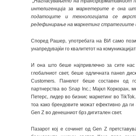
„Нагласувањето на трансформативниот п
интелигенција за маркетерите е она шт
податоците и технологијата се вкрст
редефинирање на маркетинг стратегиите и
Според Рашер, употребата на ВИ само позит
унапредувајќи го квалитетот на комуникација
И она што беше најпривлечно за сите нас 
глобалниот свет, беше одличната панел диску
Customers. Панелот беше составен од го
партнерства во Snap Inc.; Мајкл Коркоран, 
Петерс, лидер во бизнис маркетинг во TikTok.
тоа како брендовите можат ефективно да ги 
Gen Z во денешниот брз дигитален свет.
Пазарот кој е сочинет од Gen Z претставув