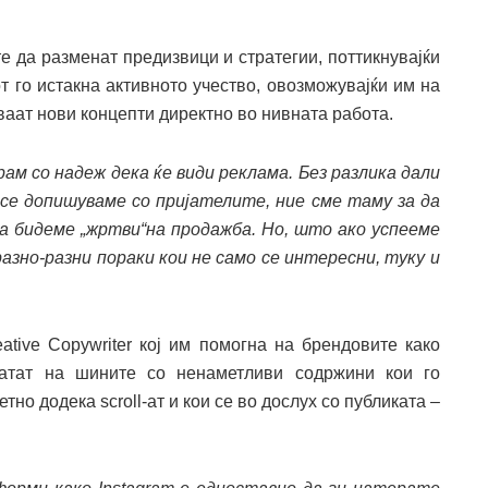
е да разменат предизвици и стратегии, поттикнувајќи
т го истакна активното учество, овозможувајќи им на
ваат нови концепти директно во нивната работа.
рам со надеж дека ќе види реклама. Без разлика дали
 се
допишуваме со
пријателите, ние сме таму за да
да бидеме „жртви“на продажба
. Но, што ако
успееме
раз
но-разни
пораки кои не само
се интересни
, туку и
ative Copywriter кој им помогна на брендовите како
атат на шините со ненаметливи содржини кои го
но додека scroll-ат и кои се во дослух со публиката –
.