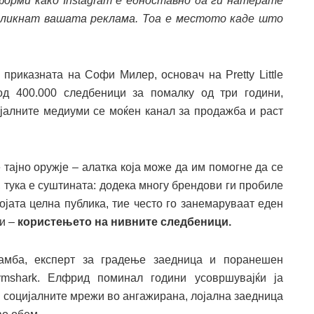
орми како Instagram е едноставно да ги натерате
 кликнат вашата реклама
. Тоа е местото каде што
приказната на Софи Милер, основач на Pretty Little
 од 400.000 следбеници за помалку од три години,
ијалните медиуми се моќен канал за продажба и раст
тајно оружје – алатка која може да им помогне да се
, тука е суштината: додека многу брендови ги пробиле
ојата целна публика, тие често го занемаруваат еден
ми –
користењето на нивните следбеници.
мба, експерт за градење заедница и поранешен
mshark. Елфрид поминал години усовршувајќи ја
 социјалните мрежи во ангажирана, лојална заедница