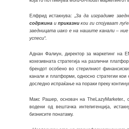
која го поттикнува word-of-mouth маркетингот 
Елфрид истакнува: „
За да изградиме заед
содржина
и
приказни
кои ги спојуваат луѓ
заедницата иако е на нашите канали – ние 
успеси“.
Аднан Фалиун, директор за маркетинг на E
кохезивната стратегија на различни платфо
брендот особено во стерилниот финансиски
канали и платформи, односно стратегии кои 
доследно испраќање на пораки преку контину
Макс Рашер, основач на TheLazyMarketer., 
водени од вештачка интелигенција, истакн
бизнисите понатаму.