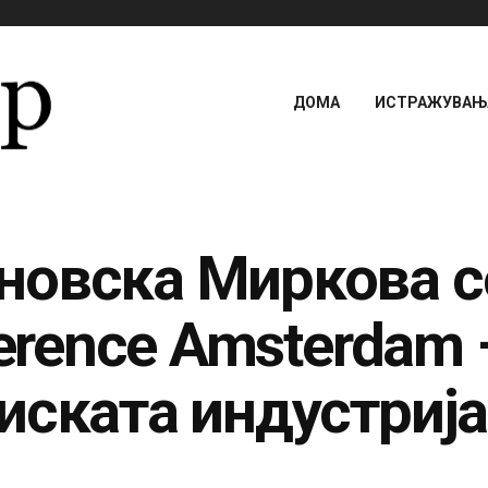
ДОМА
ИСТРАЖУВАЊА
овска Миркова со
ference Amsterdam
иската индустрија