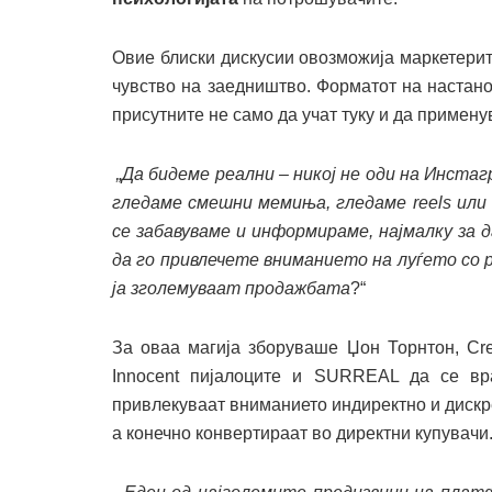
Овие блиски дискусии овозможија маркетерит
чувство на заедништво. Форматот на настано
присутните не само да учат туку и да примену
„Да бидеме реални
– никој не оди на Инстаг
гледаме
смешни мемиња, гледаме
reels
или
се забавуваме
и информираме
,
најмалку за 
да го привлечете вниманието на луѓето со 
ја зголемуваат продажбата
?“
За оваа магија зборуваше Џон Торнтон, Cre
Innocent пијалоците и SURREAL да се вр
привлекуваат вниманието индиректно и дискрет
а конечно конвертираат во директни купувачи