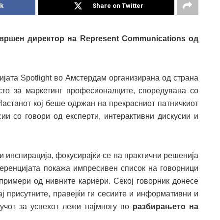
k
Share on Twitter
звршен директор на
Represent Communications
од
ијата Spotlight во Амстердам организирана од страна
то за маркетинг професионалците, споредувана со
 Настанот кој беше одржан на прекрасниот патничкиот
и со говори од експерти, интерактивни дискусии и
и инспирација, фокусирајќи се на практични решенија
еренцијата покажа импресивен список на говорници
 примери од нивните кариери. Секој говорник донесе
ај присутните, правејќи ги сесиите и информативни и
учот за успехот лежи најмногу во
разбирањето на