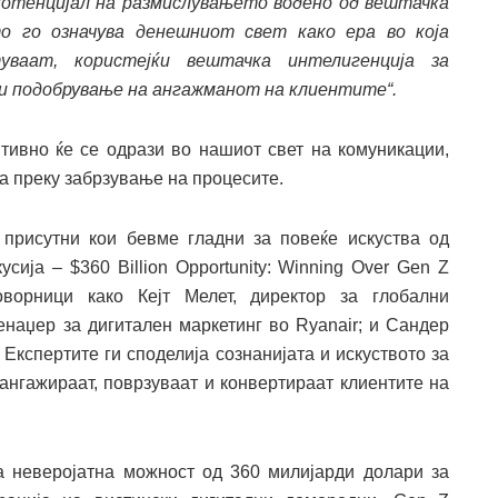
отенцијал на размислувањето водено од вештачка
о го означува денешниот свет како ера во која
уваат, користејќи вештачка интелигенција за
 подобрување на ангажманот на клиентите“
.
ивно ќе се одрази во нашиот свет на комуникации,
та преку забрзување на процесите.
присутни кои бевме гладни за повеќе искуства од
сија – $360 Billion Opportunity: Winning Over Gen Z
ворници како Кејт Мелет, директор за глобални
менаџер за дигитален маркетинг во Ryanair; и Сандер
 Експертите ги споделија сознанијата и искуството за
ангажираат, поврзуваат и конвертираат клиентите на
а неверојатна можност од 360 милијарди долари за