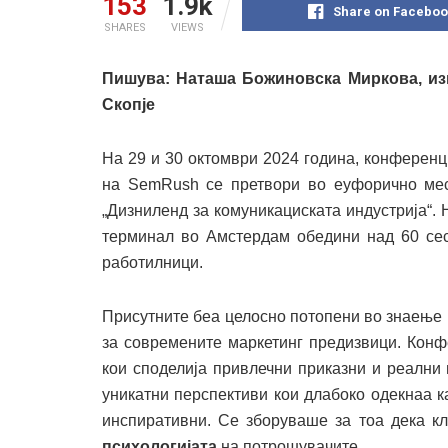
153
1.9k
Share on Faceboo
SHARES
VIEWS
Пишува
:
Наташа Божиновска Миркова, и
Скопје
На 29 и 30 октомври 2024 година, конференц
на SemRush се претвори во еуфорично мес
„Дизниленд за комуникациската индустрија“.
терминал во Амстердам обедини над 60 сеси
работилници.
Присутните беа целосно потопени во знаење 
за современите маркетинг предизвици. Конф
кои споделија привлечни приказни и реални
уникатни перспективи кои длабоко одекнаа к
инспиративни. Се зборуваше за тоа дека кл
психологијата
на потрошувачите.