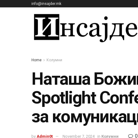
info@insajder.mk
Home
Колумни
Наташа Божин
Spotlight Con
за комуникац
0
by
Admin0t
November 7, 2024
in
Колумни