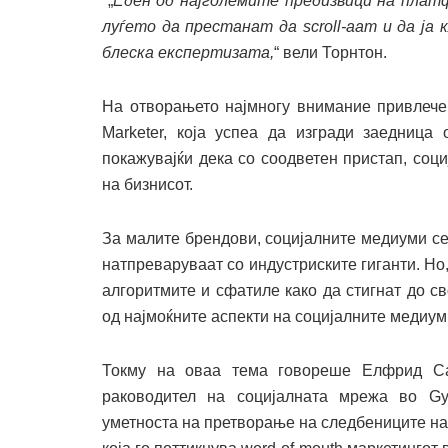
„
Еден од најголемите предизвици на платф
луѓето да престанат да scroll
-аат
и да ја
блеска експертизата,
“ вели Торнтон.
На отворањето најмногу внимание привлече 
Marketer, која успеа да изгради заедница
покажувајќи дека со соодветен пристап, соц
на бизнисот.
За малите брендови, социјалните медиуми се 
натпреваруваат со индустриските гиганти. Но
алгоритмите и сфатиле како да стигнат до св
од најмоќните аспекти на социјалните медиу
Токму на оваа тема говореше Елфрид Са
раководител на социјалната мрежа во Gy
уметноста на претворање на следбениците на