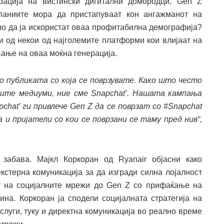
рација на вистински дигитални домородци, Gen Z
паниите мора да пристапуваат кон ангажманот на
но да ја искористат оваа профитабилна демографија?
ти од некои од најголемите платформи кои влијаат на
ување на оваа моќна генерација.
 публиката со која се поврзувате. Како што често
ите медиуми, ние сме Snapchat
’
. Нашата кампања
pchat
’
г
и
привлече
Gen Z да
се поврзат со
#Snapchat
и пријатели со кои се поврзани се таму пред нив“,
забава. Мајкл Коркоран од Ryanair објасни како
кстерна комуникација за да изгради силна лојалност
от на социјалните мрежи до Gen Z со прифаќање на
ина. Коркоран ја сподели социјалната стратегија на
услуги, туку и директна комуникација во реално време