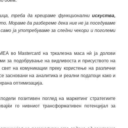
во обем.
ница, треба да креираме функционални
искуства,
ето. Мораме да разбереме дека ние не ја поседуваме
само ја употребуваме за следни чекори и поголеми
MEA во Mastercard на тркалезна маса нѝ ја долови
рми за подобрување на видливоста и присуството на
 свет на комуникации преку користење на различни
се засновани на аналитика и реални податоци како и
ирана оптимизација.
сподели позитивен поглед на маркетинг стратегиите
увајќи го нивниот трансформативен потенцијал за