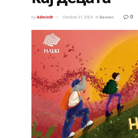
0
by
Admin0t
October 31, 2024
in
Бизнис