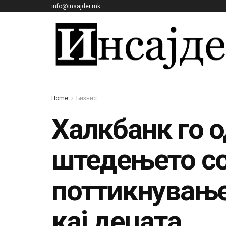
info@insajder.mk
Home
Бизнис
Халкбанк го 
штедењето со
поттикнување
кај децата