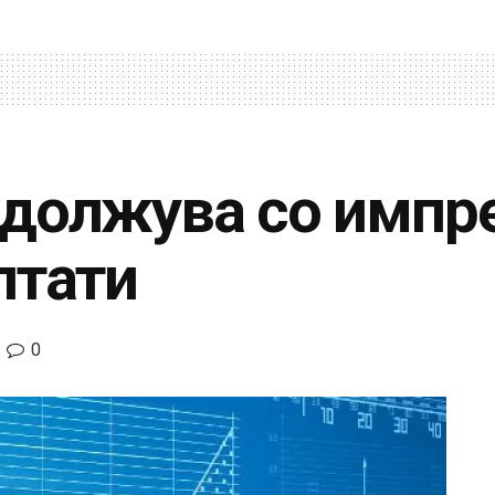
должува со импр
лтати
0