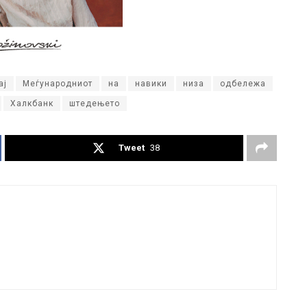
ај
Меѓународниот
на
навики
низа
одбележа
Халкбанк
штедењето
Tweet
38