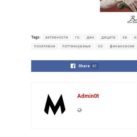
Tags:
активности
го
ден
децата
за
к
позитивни
поттикнување
со
финансиски
Share
61
Admin0t