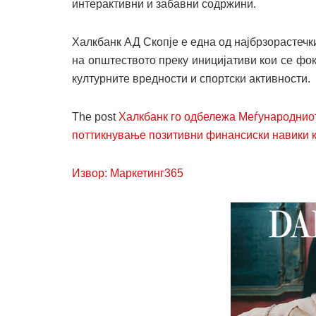
интерактивни и забавни содржини.
Халкбанк АД Скопје е една од најбрзорастечк
на општеството преку иницијативи кои се фок
културните вредности и спортски активности.
The post
Халкбанк го одбележа Меѓународниот
поттикнување позитивни финансиски навики к
Извор: Маркетинг365