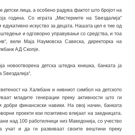
е детски лица, а особено радува фактот што бројот на
ја година. Со играта „Мистериите на Ѕвездалија“
 едукативно искуство за децата. Нашата цел е тие од
а штедење и одговорно управување со средства, и тоа
ив“, вели Маја Наумовска Савеска, директорка на
лкбанк АД Скопје.
ја новоотворена детска штедна книшка, банката ја
 Ѕвездалија“.
светеност на Халкбанк и нивниот симбол на детското
уваат младите генерации преку активности што ги
и добри финансиски навики. На овој начин, банката
ворни проекти кои позитивно влијаат на заедницата.
жани над 100 работилници низ Македонија, со учество
а учат и да ги развиваат своите вештини преку