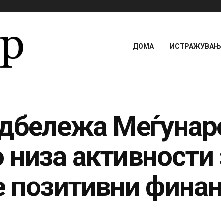
ДОМА
ИСТРАЖУВАЊА
одбележа Меѓунар
 низа активности 
 позитивни финан