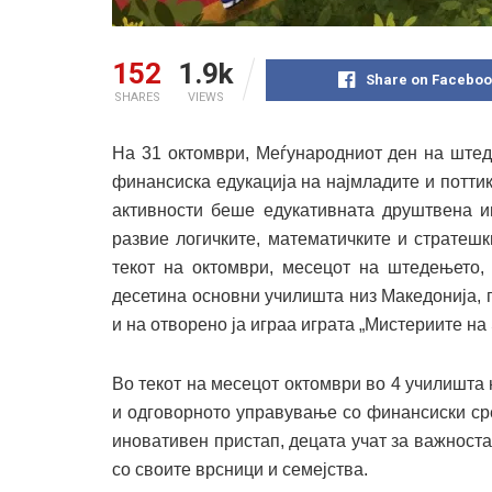
152
1.9k
Share on Faceboo
SHARES
VIEWS
На 31 октомври, Меѓународниот ден на ште
финансиска едукација на најмладите и потт
активности беше едукативната друштвена иг
развие логичките, математичките и стратеш
текот на октомври, месецот на штедењето,
десетина основни училишта низ Македонија, 
и на отворено ја играа играта „Мистериите на
Во текот на месецот октомври во 4 училишта
и одговорното управување со финансиски ср
иновативен пристап, децата учат за важноста
со своите врсници и семејства.