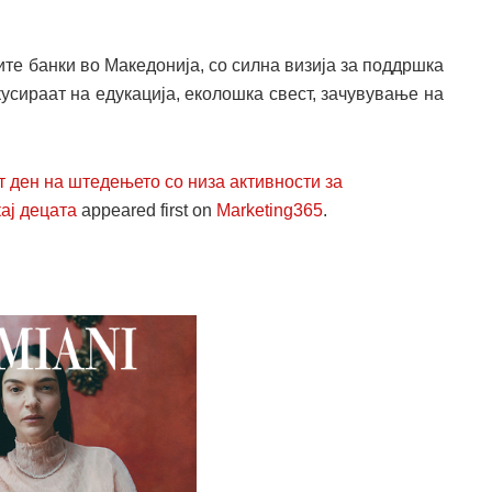
ите банки во Македонија, со силна визија за поддршка
усираат на едукација, еколошка свест, зачувување на
 ден на штедењето со низа активности за
ај децата
appeared first on
Marketing365
.