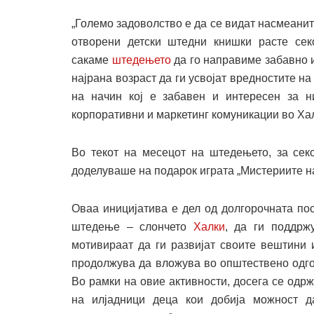
„Големо задоволство е да се видат насмеанит
отворени детски штедни книшки расте секо
сакаме
штедењето
да го направиме забавно и
најрана возраст да ги усвојат вредностите н
на начин кој е забавен и интересен за н
корпоративни и маркетинг комуникации во Ха
Во текот на месецот на штедењето, за секо
доделуваше на подарок играта „Мистериите на
Оваа иницијатива е дел од долгорочната по
штедење – слончето
Халки
, да ги поддрж
мотивираат да ги развијат своите вештини 
продолжува да вложува во општествено одго
Во рамки на овие активности, досега се одр
на илјадници деца кои добија можност д