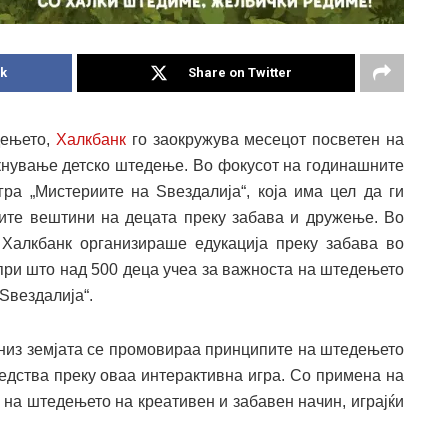
k
Share on Twitter
дењето,
Халкбанк
го заокружува месецот посветен на
икнување детско штедење. Во фокусот на годинашните
ра „Мистериите на Ѕвездалија“, која има цел да ги
ките вештини на децата преку забава и дружење. Во
 Халкбанк организираше едукација преку забава во
при што над 500 деца учеа за важноста на штедењето
 Ѕвездалија“.
 низ земјата се промовираа принципите на штедењето
едства преку оваа интерактивна игра. Со примена на
 на штедењето на креативен и забавен начин, играјќи