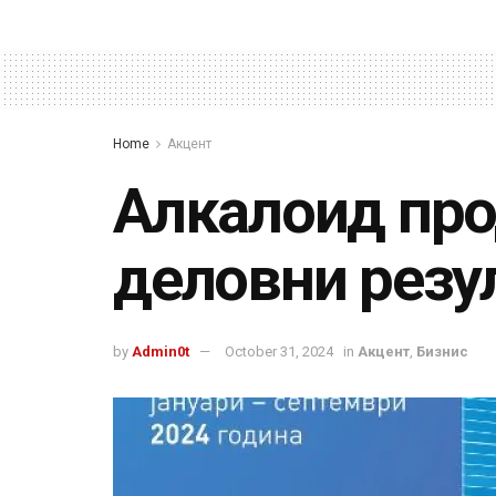
Home
Акцент
Алкалоид про
деловни резу
by
Admin0t
October 31, 2024
in
Акцент
,
Бизнис