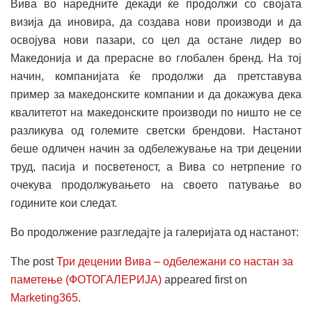
Вива во наредните декади ќе продолжи со својата
визија да иновира, да создава нови производи и да
освојува нови пазари, со цел да остане лидер во
Македонија и да прерасне во глобален бренд. На тој
начин, компанијата ќе продолжи да претставува
пример за македонските компании и да докажува дека
квалитетот на македонските производи по ништо не се
разликува од големите светски брендови. Настанот
беше одличен начин за одбележување на три децении
труд, пасија и посветеност, а Вива со нетрпение го
очекува продолжувањето на своето патување во
годините кои следат.
Во продолжение разгледајте ја галеријата од настанот:
The post
Три децении Вива – одбележани со настан за
паметење (ФОТОГАЛЕРИЈА)
appeared first on
Marketing365
.