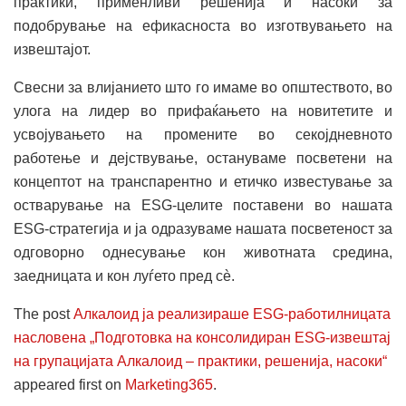
практики, применливи решенија и насоки за
подобрување на ефикасноста во изготвувањето на
извештајот.
Свесни за влијанието што го имаме во општеството, во
улога на лидер во прифаќањето на новитетите и
усвојувањето на промените во секојдневното
работење и дејствување, остануваме посветени на
концептот на транспарентно и етичко известување за
остварување на ESG-целите поставени во нашата
ESG-стратегија и ја одразуваме нашата посветеност за
одговорно однесување кон животната средина,
заедницата и кон луѓето пред сè.
The post
Алкалоид ја реализираше ESG-работилницата
насловена „Подготовка на консолидиран ESG-извештај
на групацијата Алкалоид – практики, решенија, насоки“
appeared first on
Marketing365
.