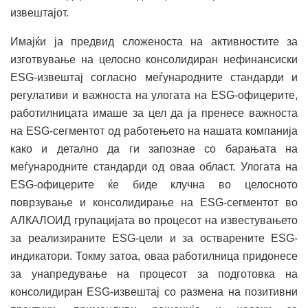
извештајот.
Имајќи ја предвид сложеноста на активностите за
изготвување на целосно консолидиран нефинансиски
ESG-извештај согласно меѓународните стандарди и
регулативи и важноста на улогата на ESG-офицерите,
работилницата имаше за цел да ја пренесе важноста
на ESG-сегментот oд работењето на нашата компанија
како и детално да ги запознае со барањата на
меѓународните стандарди од оваа област. Улогата на
ESG-офицерите ќе биде клучна во целосното
поврзување и консолидирање на ESG-сегментот во
АЛКАЛОИД групацијата во процесот на известувањето
за реализираните ESG-цели и за остварените ESG-
индикатори. Токму затоа, оваа работилница придонесе
за унапредување на процесот за подготовка на
консолидиран ESG-извештај со размена на позитивни