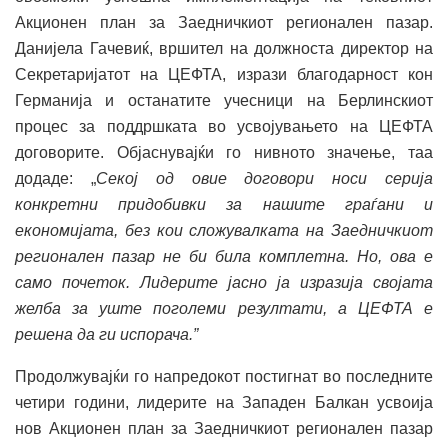
Акционен план за Заедничкиот регионален пазар.
Данијела Гачевиќ, вршител на должноста директор на
Секретаријатот на ЦЕФТА, изрази благодарност кон
Германија и останатите учесници на Берлинскиот
процес за поддршката во усвојувањето на ЦЕФТА
договорите. Објаснувајќи го нивното значење, таа
додаде: „
Секој од овие договори носи серија
конкретни придобивки за нашите граѓани и
економијата, без кои сложувалката на Заедничкиот
регионален пазар не би била комплетна. Но, ова е
само почеток. Лидерите јасно ја изразија својата
желба за уште поголеми резултати, а ЦЕФТА е
решена да ги испорача.”
Продолжувајќи го напредокот постигнат во последните
четири години, лидерите на Западен Балкан усвоија
нов Акционен план за Заедничкиот регионален пазар