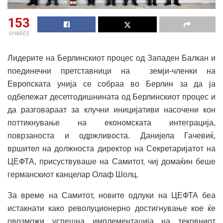
153
SHARES
Лидерите на Берлинскиот процес од Западен Балкан и
поединечни претставници на земји-членки на
Европската унија се собраа во Берлин за да ја
одбележат десетгодишнината од Берлинскиот процес и
да разговараат за клучни иницијативи насочени кон
поттикнување на економската интеграција,
поврзаноста и одржливоста. Данијела Гачевиќ,
вршител на должноста директор на Секретаријатот на
ЦЕФТА, присуствуваше на Самитот, чиј домаќин беше
германскиот канцелар Олаф Шолц.
За време на Самитот, новите одлуки на ЦЕФТА беа
истакнати како револуционерно достигнување кое ќе
овозможи успешна имплементација на тековниот