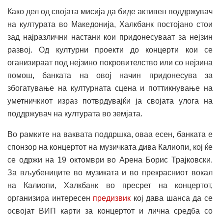
Како дел од својата мисија да биде активен поддржувач
на културата во Македонија, Халкбанк постојано стои
зад најразлични настани кои придонесуваат за нејзин
развој. Од културни проекти до концерти кои се
оганизираат под нејзино покровителство или со нејзина
помош, банката на овој начин придонесува за
збогатување на културната сцена и поттикнување на
уметничкиот израз потврдувајќи ја својата улога на
поддржувач на културата во земјата.
Во рамките на ваквата поддршка, оваа есен, банката е
спонзор на концертот на музичката дива Калиопи, кој ќе
се одржи на 19 октомври во Арена Борис Трајковски.
За вљубениците во музиката и во прекрасниот вокал
на Калиопи, Халкбанк во пресрет на концертот,
организира интересен
предизвик
кој дава шанса да се
освојат ВИП карти за концертот и лична средба со