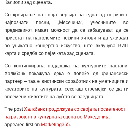
Калиопи зад сцената.
Со креирање на своја верзија на една од нејзините
најпознати песни, „Месечина“, учесниците во
предизвикот, имаат можност да се забавуваат, да се
присетат на најголемите нејзини хитови и да уживаат
во уникатно концертно искуство, што вклучува ВИП
карта и средба со пејачката зад сцената.
Со континуирана поддршка на културните настани,
Халкбанк покажува дека е повеќе од финансиски
партнер – таа е вистински соработник на уметниците и
креаторите на културата, секогаш стремејќи се да ги
оплемени животите на луѓето во заедницата.
The post
Халкбанк продолжува со својата посветеност
на развојот на културната сцена во Македонија
appeared first on
Marketing365
.