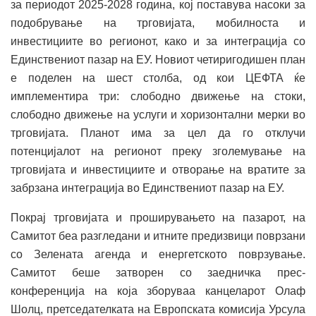
за периодот 2025-2028 година, кој поставува насоки за
подобрување на трговијата, мобилноста и
инвестициите во регионот, како и за интеграција со
Единствениот пазар на ЕУ. Новиот четиригодишен план
е поделен на шест столба, од кои ЦЕФТА ќе
имплементира три: слободно движење на стоки,
слободно движење на услуги и хоризонтални мерки во
трговијата. Планот има за цел да го отклучи
потенцијалот на регионот преку зголемување на
трговијата и инвестициите и отворање на вратите за
забрзана интеграција во Единствениот пазар на ЕУ.
Покрај трговијата и проширувањето на пазарот, на
Самитот беа разгледани и итните предизвици поврзани
со Зелената агенда и енергетското поврзување.
Самитот беше затворен со заедничка прес-
конференција на која зборуваа канцеларот Олаф
Шолц, претседателката на Европската комисија Урсула