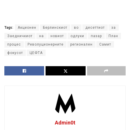
Tags:
Акционен
Берлинскиот
во
десеттиот
за
Заедничкиот
на
новиот
одлуки
пазар
План
процес
Револуционерните
регионален
Самит
фокусот
ЦЕФТА
Admin0t