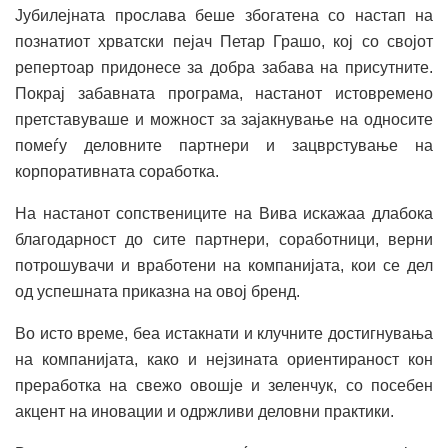
Јубилејната прослава беше збогатена со настап на
познатиот хрватски пејач Петар Грашо, кој со својот
репертоар придонесе за добра забава на присутните.
Покрај забавната програма, настанот истовремено
претставуваше и можност за зајакнување на односите
помеѓу деловните партнери и зацврстување на
корпоративната соработка.
На настанот сопствениците на Вива искажаа длабока
благодарност до сите партнери, соработници, верни
потрошувачи и вработени на компанијата, кои се дел
од успешната приказна на овој бренд.
Во исто време, беа истакнати и клучните достигнувања
на компанијата, како и нејзината ориентираност кон
преработка на свежо овошје и зеленчук, со посебен
акцент на иновации и одржливи деловни практики.