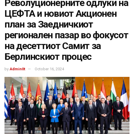
Револуционерните одлуки на
ЦЕФТА и новиот Акционен
план за Заедничкиот
регионален пазар во фокусот
на десеттиот Самит за
Берлинскиот процес
by
Admin0t
October 16, 2024