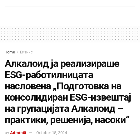
Home
Бизнис
Алкалоид ја реализираше
ESG-работилницата
насловена „Подготовка на
консолидиран ESG-извештај
на групацијата Алкалоид –
практики, решенија, насоки“
by
Admin0t
October 18, 2024