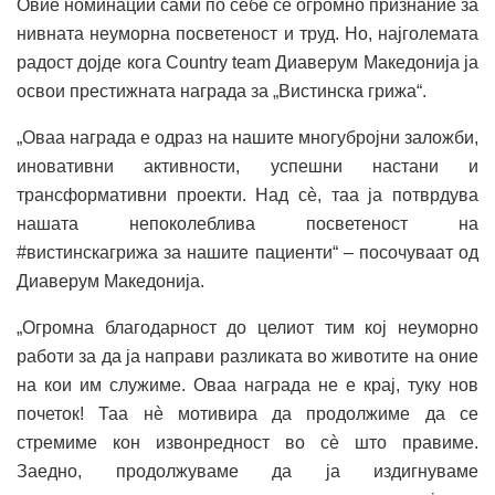
Овие номинации сами по себе се огромно признание за
нивната неуморна посветеност и труд. Но, најголемата
радост дојде кога Country team Диаверум Македонија ја
освои престижната награда за „Вистинска грижа“.
„Оваа награда е одраз на нашите многубројни заложби,
иновативни активности, успешни настани и
трансформативни проекти. Над сè, таа ја потврдува
нашата непоколеблива посветеност на
#вистинскагрижа за нашите пациенти“ – посочуваат од
Диаверум Македонија.
„Огромна благодарност до целиот тим кој неуморно
работи за да ја направи разликата во животите на оние
на кои им служиме. Оваа награда не е крај, туку нов
почеток! Таа нè мотивира да продолжиме да се
стремиме кон извонредност во сè што правиме.
Заедно, продолжуваме да ја издигнуваме