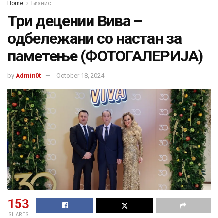
Home
Бизнис
Три децении Вива –
одбележани со настан за
паметење (ФОТОГАЛЕРИЈА)
by
Admin0t
October 18, 2024
153
SHARES