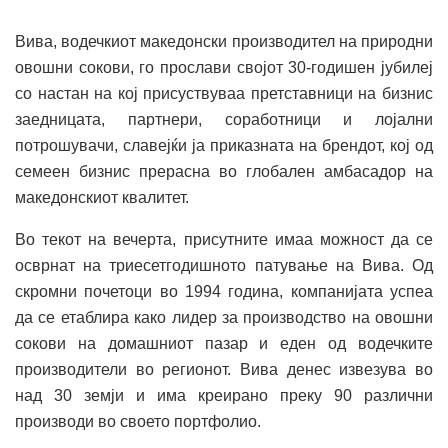
Вива, водечкиот македонски производител на природни
овошни сокови, го прослави својот 30-годишен јубилеј
со настан на кој присуствуваа претставници на бизнис
заедницата, партнери, соработници и лојални
потрошувачи, славејќи ја приказната на брендот, кој од
семеен бизнис прерасна во глобален амбасадор на
македонскиот квалитет.
Во текот на вечерта, присутните имаа можност да се
осврнат на триесетгодишното патување на Вива. Од
скромни почетоци во 1994 година, компанијата успеа
да се етаблира како лидер за производство на овошни
сокови на домашниот пазар и еден од водечките
производители во регионот. Вива денес извезува во
над 30 земји и има креирано преку 90 различни
производи во своето портфолио.