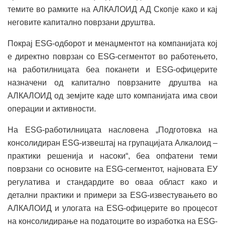
темите во рамките на АЛКАЛОИД АД Скопје како и кај
неговите капитално поврзани друштва.
Покрај ESG-одборот и менаџментот на компанијата кој
е директно поврзан со ESG-сегментот во работењето,
на работилницата беа поканети и ESG-офицерите
назначени од капитално поврзаните друштва на
АЛКАЛОИД од земјите каде што компанијата има свои
операции и активности.
На ESG-работилницата насловена „Подготовка на
консолидиран ESG-извештај на групацијата Алкалоид –
практики решенија и насоки“, беа опфатени теми
поврзани со основите на ESG-сегментот, најновата ЕУ
регулатива и стандардите во оваа област како и
детални практики и примери за ESG-известувањето во
АЛКАЛОИД и улогата на ESG-офицерите во процесот
на консолидирање на податоците во изработка на ESG-