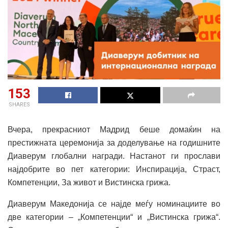
153
SHARES
Вчера, прекрасниот Мадрид беше домаќин на
престижната церемонија за доделување на годишните
Диаверум глобални награди. Настанот ги прослави
најдобрите во пет категории: Инспирација, Страст,
Компетенции, За живот и Вистинска грижа.
Диаверум Македонија се најде меѓу номинациите во
две категории – „Компетенции“ и „Вистинска грижа“.