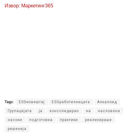
Извор: Маркетинг365
Tags:
ESGизвештај
ESGработилницата
Алкалоид
Групацијата
ја
консолидиран
на
насловена
насоки
подготовка
практики
реализираше
решенија