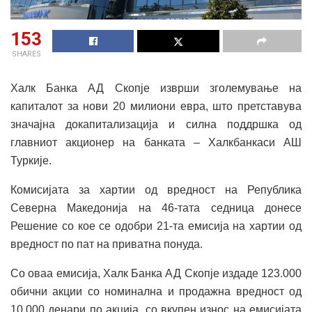
153
SHARES
Халк Банка АД Скопје изврши зголемување на
капиталот за нови 20 милиони евра, што претставува
значајна докапитализација и силна поддршка од
главниот акционер на банката – Халкбанкаси АШ
Туркије.
Комисијата за хартии од вредност на Република
Северна Македонија на 46-тата седница донесе
Решение со кое се одобри 21-та емисија на хартии од
вредност по пат на приватна понуда.
Со оваа емисија, Халк Банка АД Скопје издаде 123.000
обични акции со номинална и продажна вредност од
10.000 денари по акција, со вкупен износ на емисијата