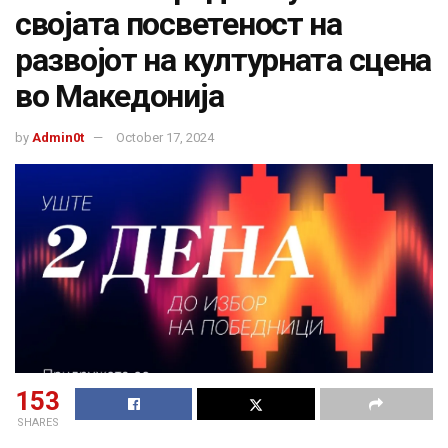
својата посветеност на
развојот на културната сцена
во Македонија
by
Admin0t
October 17, 2024
153
SHARES