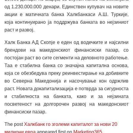
од 1.230.000.000 денари. Единствен купувач на новите
акции е матичната банка Халкбанкаси А.Ш. Туркије,
која континуирано ја поддржува банката во нејзиниот
раст и развој.
Халк Банка АД Скопје е еден од водечките и најсилни
брендови на македонскиот финансиски пазар, со
постојан раст во сите сегменти на деловното работење.
Таа е стабилна банка со значајна капитална основа,
која се обезбедува преку реинвестирање на добивките
во Северна Македонија и насочување кон одржлив
раст. Новата докапитализација е потврда за сигурноста
и стабилноста на банката, како и за нејзината
посветеност на долгорочен развој на македонскиот
финансиски пазар.
The post
Халкбанк го зголеми капиталот за нови 20
милиони евра
appeared first on
Marketing365
.