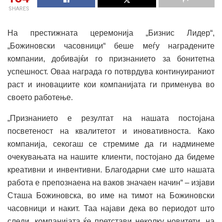
SHARES
На престижната церемонија „Бизнис Лидер“,
„Божиновски часовници“ беше меѓу наградените
компании, добивајќи го признанието за бонитетна
успешност. Оваа награда го потврдува континуираниот
раст и иновациите кои компанијата ги применува во
своето работење.
„Признанието е резултат на нашата постојана
посветеност на квалитетот и иновативноста. Како
компанија, секогаш се стремиме да ги надминеме
очекувањата на нашите клиенти, постојано да бидеме
креативни и инвентивни. Благодарни сме што нашата
работа е препознаена на ваков значаен начин“ – изјави
Сташа Божиновска, во име на тимот на Божиновски
часовници и накит. Таа најави дека во периодот што
следи, компанијата ќе претстави неколку новитети, на