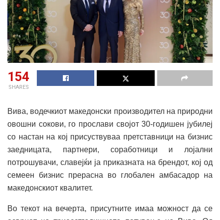
154
SHARES
Вива, водечкиот македонски производител на природни
овошни сокови, го прослави својот 30-годишен јубилеј
со настан на кој присуствуваа претставници на бизнис
заедницата, партнери, соработници и лојални
потрошувачи, славејќи ја приказната на брендот, кој од
семеен бизнис прерасна во глобален амбасадор на
македонскиот квалитет.
Во текот на вечерта, присутните имаа можност да се