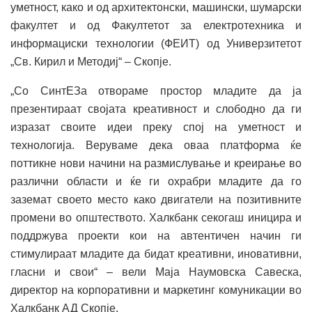
уметност, како и од архитектонски, машински, шумарски
факултет и од Факултетот за електротехника и
информациски технологии (ФЕИТ) од Универзитетот
„Св. Кирил и Методиј“ – Скопје.
„Со СинтЕЗа отвораме простор младите да ја
презентираат својата креативност и слободно да ги
изразат своите идеи преку спој на уметност и
технологија. Веруваме дека оваа платформа ќе
поттикне нови начини на размислување и креирање во
различни области и ќе ги охрабри младите да го
заземат своето место како двигатели на позитивните
промени во општеството. Халкбанк секогаш иницира и
поддржува проекти кои на автентичен начин ги
стимулираат младите да бидат креативни, иновативни,
гласни и свои“ – вели Маја Наумовска Савеска,
директор на корпоративни и маркетинг комуникации во
Халкбанк АД Скопје.