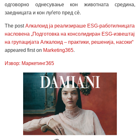
одговорно однесување кон животната средина,
заедницата и кон луѓето пред сè.
The post
Алкалоид ја реализираше ESG-работилницата
насловена „Подготовка на консолидиран ESG-извештај
на групацијата Алкалоид – практики, решенија, насоки“
appeared first on
Marketing365
.
Извор: Маркетинг365