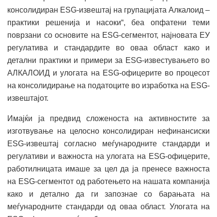
консолидиран ESG-извештај на групацијата Алкалоид –
практики решенија и насоки“, беа опфатени теми
поврзани со основите на ESG-сегментот, најновата ЕУ
регулатива и стандардите во оваа област како и
детални практики и примери за ESG-известувањето во
АЛКАЛОИД и улогата на ESG-офицерите во процесот
на консолидирање на податоците во изработка на ESG-
извештајот.
Имајќи ја предвид сложеноста на активностите за
изготвување на целосно консолидиран нефинансиски
ESG-извештај согласно меѓународните стандарди и
регулативи и важноста на улогата на ESG-офицерите,
работилницата имаше за цел да ја пренесе важноста
на ESG-сегментот oд работењето на нашата компанија
како и детално да ги запознае со барањата на
меѓународните стандарди од оваа област. Улогата на