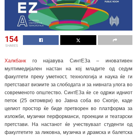
154
SHARES
Халкбанк
го најавува СинтЕЗа – иновативен
мултимедијален настан на кој младите од седум
факултети преку уметност, технологија и наука ќе ги
претстават визиите за слободата и за нивната улога во
современото општество. СинтЕЗа ќе се одржи идниот
петок (25 октомври) во Јавна соба во Скопје, каде
целиот простор ќе биде претворен во платформа за
изложби, музички перформанси, проекции и театарски
претстави. На настанот ќе учествуваат студенти од
факултетите за ликовна, музичка и драмска и балетска