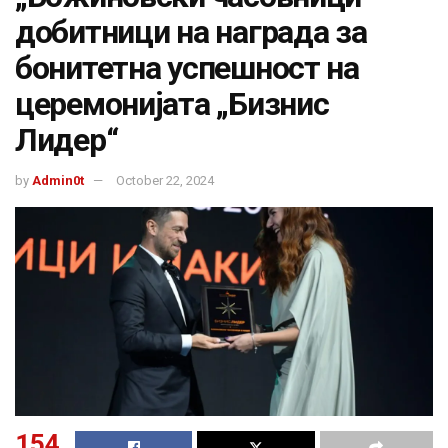
добитници на награда за
бонитетна успешност на
церемонијата „Бизнис
Лидер“
by
Admin0t
October 22, 2024
154