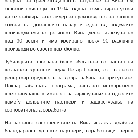
осврнат на триесетгодишното патување на Вива. Од
скромни почетоци во 1994 година, компанијата успеа
да се етаблира како лидер за производство на овошни
сокови на домашниот пазар и еден од водечките
производители во регионот. Вива денес извезува во
над 30 земји и има креирано преку 90 различни
производи во своето портфолио.
Јубилејната прослава беше збогатена со настап на
познатиот хрватски пејач Петар Грашо, кој со својот
репертоар придонесе за добра забава на присутните.
Покрај забавната програма, настанот истовремено
претставуваше и можност за зајакнување на односите
помеѓу деловните партнери и зацврстување на
корпоративната соработка.
На настанот сопствениците на Вива искажаа длабока
благодарност до сите партнери, соработници, верни