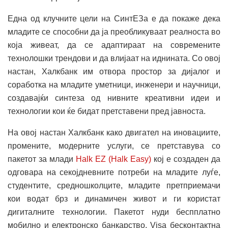
Една од клучните цели на СинтЕЗа е да покаже дека
младите се способни да ја преобликуваат реалноста во
која живеат, да се адаптираат на современите
технолошки трендови и да влијаат на иднината. Со овој
настан, Халкбанк им отвора простор за дијалог и
соработка на младите уметници, инженери и научници,
создавајќи синтеза од нивните креативни идеи и
технологии кои ќе бидат претставени пред јавноста.
На овој настан Халкбанк како двигател на иновациите,
промените, модерните услуги, се претставува со
пакетот за млади
Halk EZ (Halk Easy)
кој е создаден да
одговара на секојдневните потреби на младите луѓе,
студентите, средношколците, младите претприемачи
кои водат брз и динамичен живот и ги користат
дигиталните технологии. Пакетот нуди беспплатно
мобилно и електронско банкарство, Visa бесконтактна