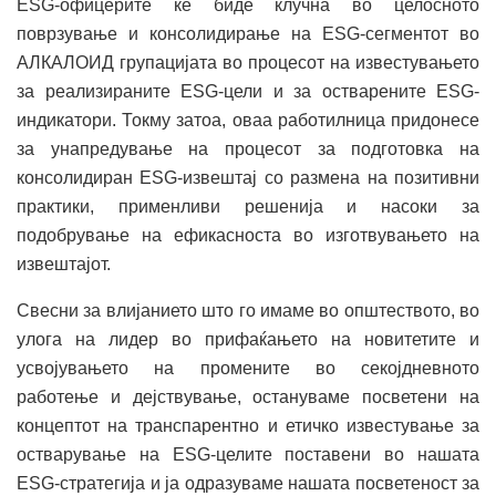
ESG-офицерите ќе биде клучна во целосното
поврзување и консолидирање на ESG-сегментот во
АЛКАЛОИД групацијата во процесот на известувањето
за реализираните ESG-цели и за остварените ESG-
индикатори. Токму затоа, оваа работилница придонесе
за унапредување на процесот за подготовка на
консолидиран ESG-извештај со размена на позитивни
практики, применливи решенија и насоки за
подобрување на ефикасноста во изготвувањето на
извештајот.
Свесни за влијанието што го имаме во општеството, во
улога на лидер во прифаќањето на новитетите и
усвојувањето на промените во секојдневното
работење и дејствување, остануваме посветени на
концептот на транспарентно и етичко известување за
остварување на ESG-целите поставени во нашата
ESG-стратегија и ја одразуваме нашата посветеност за