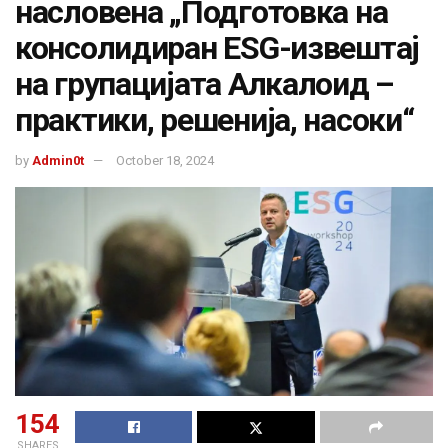
насловена „Подготовка на
консолидиран ESG-извештај
на групацијата Алкалоид –
практики, решенија, насоки“
by
Admin0t
October 18, 2024
154
SHARES