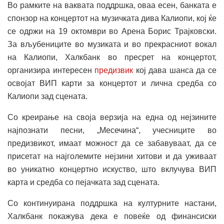
Во рамките на ваквата поддршка, оваа есен, банката е
спонзор на концертот на музичката дива Калиопи, кој ќе
се одржи на 19 октомври во Арена Борис Трајковски.
За вљубениците во музиката и во прекрасниот вокал
на Калиопи, Халкбанк во пресрет на концертот,
организира интересен
предизвик
кој дава шанса да се
освојат ВИП карти за концертот и лична средба со
Калиопи зад сцената.
Со креирање на своја верзија на една од нејзините
најпознати песни, „Месечина“, учесниците во
предизвикот, имаат можност да се забавуваат, да се
присетат на најголемите нејзини хитови и да уживаат
во уникатно концертно искуство, што вклучува ВИП
карта и средба со пејачката зад сцената.
Со континуирана поддршка на културните настани,
Халкбанк покажува дека е повеќе од финансиски