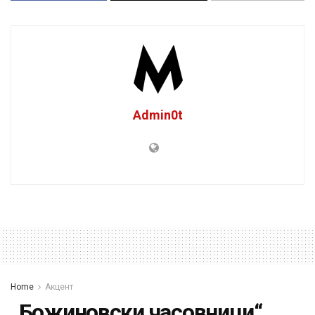
Admin0t
Home
Акцент
„Божиновски часовници“