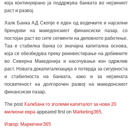
која континуирано ја поддржува банката во нејзиниот
раст и развој.
Халк Банка АД Скопје е еден од водечките и најсилни
брендови на македонскиот финансиски пазар, со
постојан раст во сите сегменти на деловното работење.
Таа е стабилна банка со значајна капитална основа,
која се обезбедува преку реинвестирање на добивките
во Северна Македонија и насочување кон одржлив
раст. Новата докапитализација е потврда за сигурноста
и стабилноста на банката, како и за нејзината
посветеност на долгорочен развој на македонскиот
финансиски пазар.
The post
Халкбанк го зголеми капиталот за нови 20
милиони евра
appeared first on
Marketing365
.
Извор: Маркетинг365