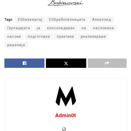
Tags:
ESGизвештај
ESGработилницата
Алкалоид
Групацијата
ја
консолидиран
на
насловена
насоки
подготовка
практики
реализираше
решенија
Admin0t