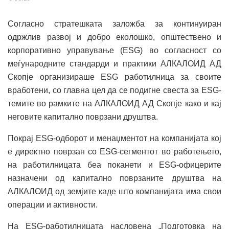
Согласно стратешката заложба за континуиран
одржлив развој и добро еколошко, општествено и
корпоративно управување (ESG) во согласност со
меѓународните стандарди и практики АЛКАЛОИД АД
Скопје организираше ESG работилница за своите
вработени, со главна цел да се подигне свеста за ESG-
темите во рамките на АЛКАЛОИД АД Скопје како и кај
неговите капитално поврзани друштва.
Покрај ESG-одборот и менаџментот на компанијата кој
е директно поврзан со ESG-сегментот во работењето,
на работилницата беа поканети и ESG-офицерите
назначени од капитално поврзаните друштва на
АЛКАЛОИД од земјите каде што компанијата има свои
операции и активности.
На ESG-работилницата насловена „Подготовка на