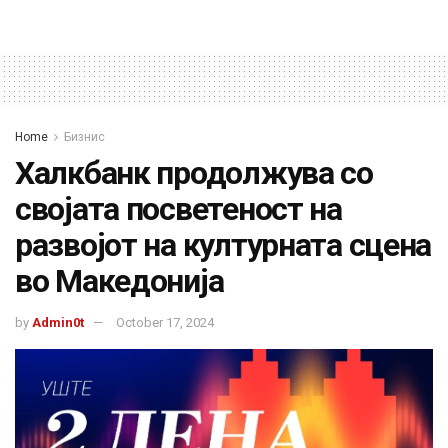
Home
Бизнис
Халкбанк продолжува со
својата посветеност на
развојот на културната сцена
во Македонија
by
Admin0t
October 17, 2024