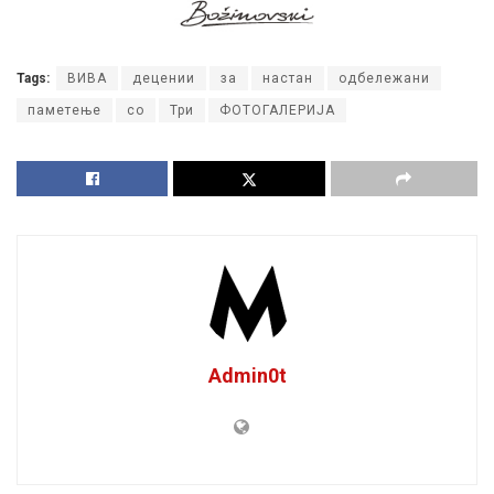
Tags:
ВИВА
децении
за
настан
одбележани
паметење
со
Три
ФОТОГАЛЕРИЈА
Admin0t