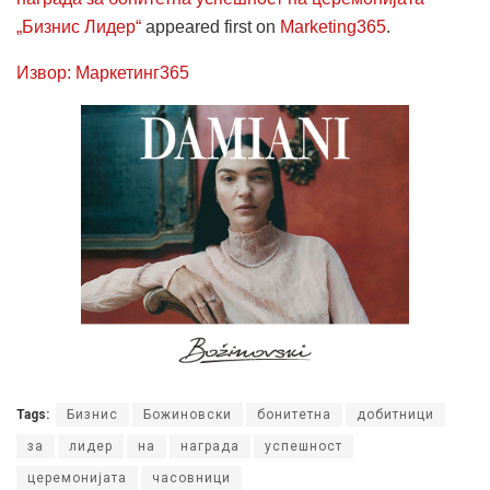
„Бизнис Лидер“
appeared first on
Marketing365
.
Извор: Маркетинг365
Tags:
Бизнис
Божиновски
бонитетна
добитници
за
лидер
на
награда
успешност
церемонијата
часовници