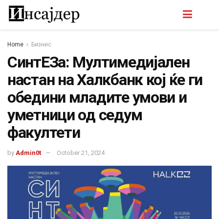
Home
Бизнис
СинтЕЗа: Мултимедијален
настан на Халкбанк кој ќе ги
обедини младите умови и
уметници од седум
факултети
by
Admin0t
October 21, 2024