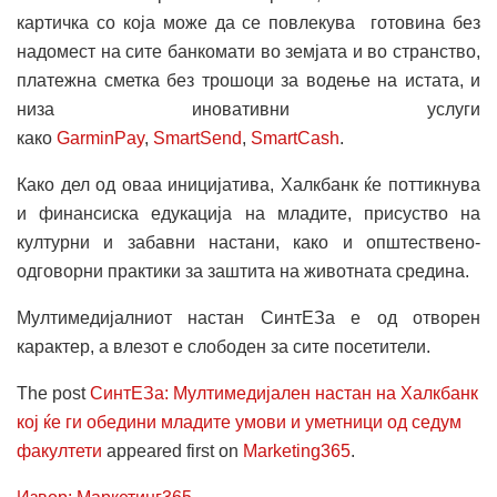
картичка со која може да се повлекува готовина без
надомест на сите банкомати во земјата и во странство,
платежна сметка без трошоци за водење на истата, и
низа иновативни услуги
како
GarminPay
,
SmartSend
,
SmartCash
.
Како дел од оваа иницијатива, Халкбанк ќе поттикнува
и финансиска едукација на младите, присуство на
културни и забавни настани, како и општествено-
одговорни практики за заштита на животната средина.
Мултимедијалниот настан СинтЕЗа е од отворен
карактер, а влезот е слободен за сите посетители.
The post
СинтЕЗа: Мултимедијален настан на Халкбанк
кој ќе ги обедини младите умови и уметници од седум
факултети
appeared first on
Marketing365
.