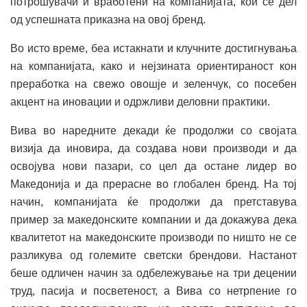
потрошувачи и вработени на компанијата, кои се дел
од успешната приказна на овој бренд.
Во исто време, беа истакнати и клучните достигнувања
на компанијата, како и нејзината ориентираност кон
преработка на свежо овошје и зеленчук, со посебен
акцент на иновации и одржливи деловни практики.
Вива во наредните декади ќе продолжи со својата
визија да иновира, да создава нови производи и да
освојува нови пазари, со цел да остане лидер во
Македонија и да прерасне во глобален бренд. На тој
начин, компанијата ќе продолжи да претставува
пример за македонските компании и да докажува дека
квалитетот на македонските производи по ништо не се
разликува од големите светски брендови. Настанот
беше одличен начин за одбележување на три децении
труд, пасија и посветеност, а Вива со нетрпение го