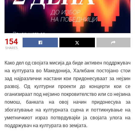
154
SHARES
Како дел од својата мисија да биде активен поддржувач
на културата во Македонија, Халкбанк постојано стои
зад најразлични настани кои придонесуваат за нејзин
развој. Од културни проекти до концерти кои се
оганизираат под нејзино покровителство или со нејзина
помош, банката на овој начин придонесува за
збогатување на културната сцена и поттикнување на
уметничкиот израз потврдувајќи ја својата улога на
поддржувач на културата во земјата.