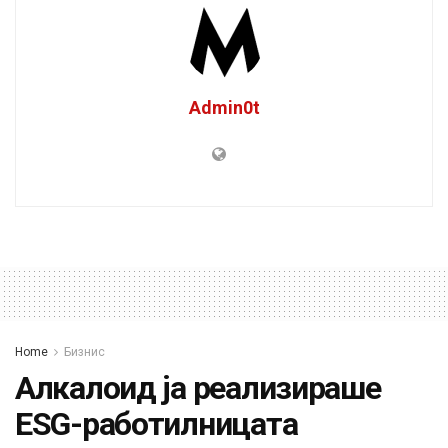
Admin0t
Home
Бизнис
Алкалоид ја реализираше
ESG-работилницата