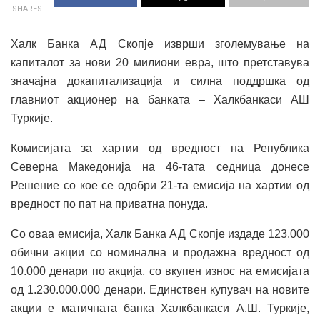
SHARES
Халк Банка АД Скопје изврши зголемување на
капиталот за нови 20 милиони евра, што претставува
значајна докапитализација и силна поддршка од
главниот акционер на банката – Халкбанкаси АШ
Туркије.
Комисијата за хартии од вредност на Република
Северна Македонија на 46-тата седница донесе
Решение со кое се одобри 21-та емисија на хартии од
вредност по пат на приватна понуда.
Со оваа емисија, Халк Банка АД Скопје издаде 123.000
обични акции со номинална и продажна вредност од
10.000 денари по акција, со вкупен износ на емисијата
од 1.230.000.000 денари. Единствен купувач на новите
акции е матичната банка Халкбанкаси А.Ш. Туркије,