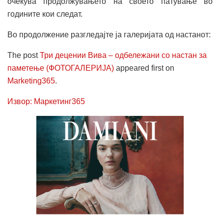
очекува продолжувањето на своето патување во
годините кои следат.
Во продолжение разгледајте ја галеријата од настанот:
The post
Три децении Вива – одбележани со настан за
паметење (ФОТОГАЛЕРИЈА)
appeared first on
Marketing365
.
Извор: Маркетинг365