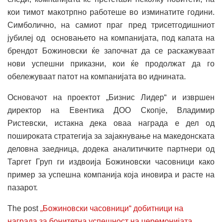
кои тимот макотрпно работеше во изминатите години.
Симболично, на самиот праг пред трисетгодишниот
јубилеј од основањето на компанијата, под капата на
брендот Божиновски ќе започнат да се раскажуваат
нови успешни приказни, кои ќе продолжат да го
обележуваат патот на компанијата во иднината.
Основачот на проектот „Бизнис Лидер“ и извршен
директор на Евентика ДОО Скопје, Владимир
Ристевски, истакна дека оваа награда е дел од
пошироката стратегија за зајакнување на македонската
деловна заедница, додека аналитичките партнери од
Таргет Груп ги издвоија Божиновски часовници како
пример за успешна компанија која иновира и расте на
пазарот.
The post
„Божиновски часовници“ добитници на
награда за бонитетна успешност на церемонијата