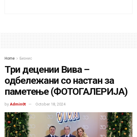
Home
Бизнис
Три децении Вива –
одбележани со настан за
паметење (ФОТОГАЛЕРИЈА)
by
Admin0t
October 18, 2024