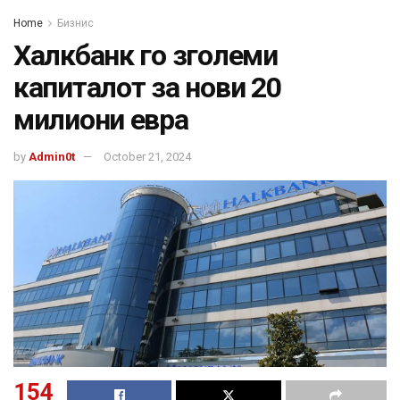
Home
Бизнис
Халкбанк го зголеми
капиталот за нови 20
милиони евра
by
Admin0t
October 21, 2024
154