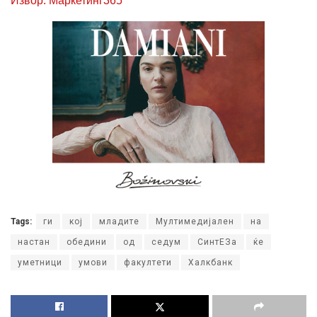
Извор: Маркетинг365
Tags:
ги
кој
младите
Мултимедијален
на
настан
обедини
од
седум
СинтЕЗа
ќе
уметници
умови
факултети
Халкбанк