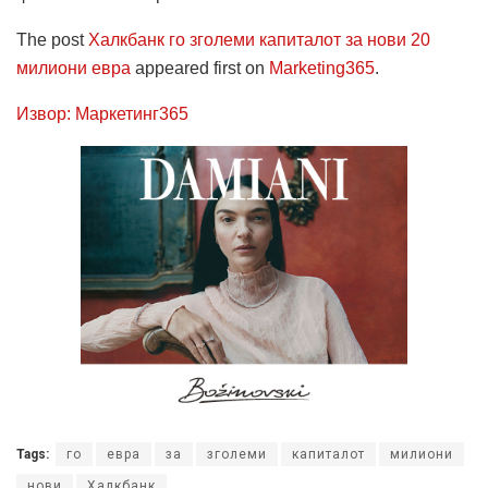
The post
Халкбанк го зголеми капиталот за нови 20
милиони евра
appeared first on
Marketing365
.
Извор: Маркетинг365
Tags:
го
евра
за
зголеми
капиталот
милиони
нови
Халкбанк