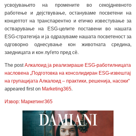
усвојувањето на промените во секојдневното
работење и дејствување, остануваме посветени на
концептот на транспарентно и етичко известување за
остварување на ESG-целите поставени во нашата
ESG-стратегија и ја одразуваме нашата посветеност за
одговорно однесување кон животната средина,
заедницата и кон луѓето пред сè.
The post
Алкалоид ја реализираше ESG-работилницата
насловена „Подготовка на консолидиран ESG-извештај
на групацијата Алкалоид – практики, решенија, насоки“
appeared first on
Marketing365
.
Извор: Маркетинг365