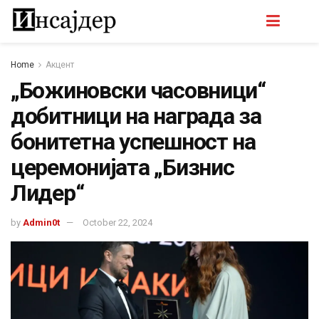
Home
Акцент
„Божиновски часовници“
добитници на награда за
бонитетна успешност на
церемонијата „Бизнис
Лидер“
by
Admin0t
October 22, 2024