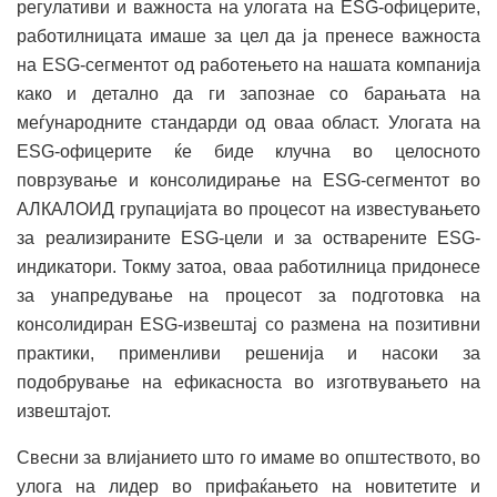
регулативи и важноста на улогата на ESG-офицерите,
работилницата имаше за цел да ја пренесе важноста
на ESG-сегментот oд работењето на нашата компанија
како и детално да ги запознае со барањата на
меѓународните стандарди од оваа област. Улогата на
ESG-офицерите ќе биде клучна во целосното
поврзување и консолидирање на ESG-сегментот во
АЛКАЛОИД групацијата во процесот на известувањето
за реализираните ESG-цели и за остварените ESG-
индикатори. Токму затоа, оваа работилница придонесе
за унапредување на процесот за подготовка на
консолидиран ESG-извештај со размена на позитивни
практики, применливи решенија и насоки за
подобрување на ефикасноста во изготвувањето на
извештајот.
Свесни за влијанието што го имаме во општеството, во
улога на лидер во прифаќањето на новитетите и