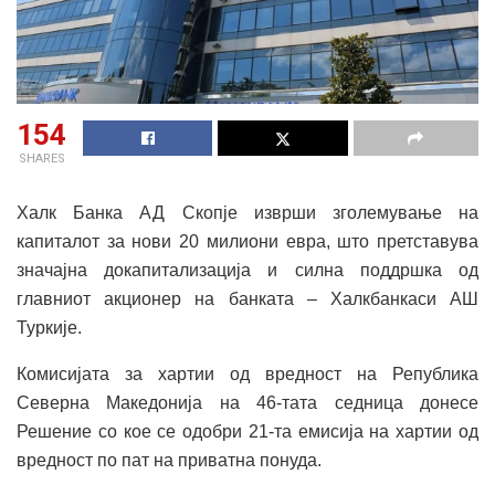
154
SHARES
Халк Банка АД Скопје изврши зголемување на
капиталот за нови 20 милиони евра, што претставува
значајна докапитализација и силна поддршка од
главниот акционер на банката – Халкбанкаси АШ
Туркије.
Комисијата за хартии од вредност на Република
Северна Македонија на 46-тата седница донесе
Решение со кое се одобри 21-та емисија на хартии од
вредност по пат на приватна понуда.