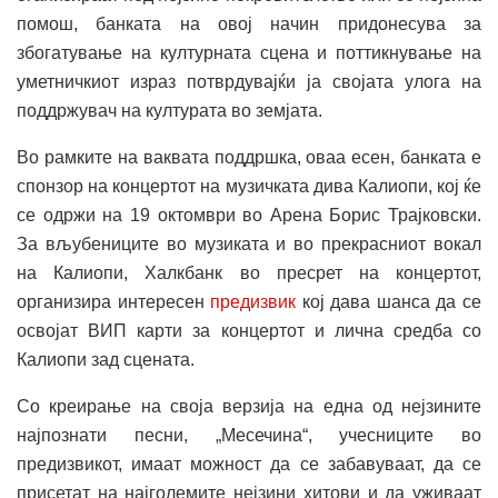
помош, банката на овој начин придонесува за
збогатување на културната сцена и поттикнување на
уметничкиот израз потврдувајќи ја својата улога на
поддржувач на културата во земјата.
Во рамките на ваквата поддршка, оваа есен, банката е
спонзор на концертот на музичката дива Калиопи, кој ќе
се одржи на 19 октомври во Арена Борис Трајковски.
За вљубениците во музиката и во прекрасниот вокал
на Калиопи, Халкбанк во пресрет на концертот,
организира интересен
предизвик
кој дава шанса да се
освојат ВИП карти за концертот и лична средба со
Калиопи зад сцената.
Со креирање на своја верзија на една од нејзините
најпознати песни, „Месечина“, учесниците во
предизвикот, имаат можност да се забавуваат, да се
присетат на најголемите нејзини хитови и да уживаат