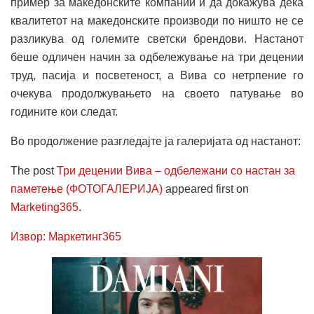
пример за македонските компании и да докажува дека
квалитетот на македонските производи по ништо не се
разликува од големите светски брендови. Настанот
беше одличен начин за одбележување на три децении
труд, пасија и посветеност, а Вива со нетрпение го
очекува продолжувањето на своето патување во
годините кои следат.
Во продолжение разгледајте ја галеријата од настанот:
The post
Три децении Вива – одбележани со настан за
паметење (ФОТОГАЛЕРИЈА)
appeared first on
Marketing365
.
Извор: Маркетинг365