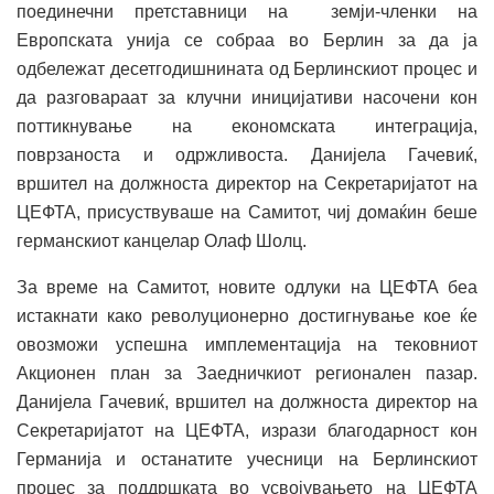
поединечни претставници на земји-членки на
Европската унија се собраа во Берлин за да ја
одбележат десетгодишнината од Берлинскиот процес и
да разговараат за клучни иницијативи насочени кон
поттикнување на економската интеграција,
поврзаноста и одржливоста. Данијела Гачевиќ,
вршител на должноста директор на Секретаријатот на
ЦЕФТА, присуствуваше на Самитот, чиј домаќин беше
германскиот канцелар Олаф Шолц.
За време на Самитот, новите одлуки на ЦЕФТА беа
истакнати како револуционерно достигнување кое ќе
овозможи успешна имплементација на тековниот
Акционен план за Заедничкиот регионален пазар.
Данијела Гачевиќ, вршител на должноста директор на
Секретаријатот на ЦЕФТА, изрази благодарност кон
Германија и останатите учесници на Берлинскиот
процес за поддршката во усвојувањето на ЦЕФТА