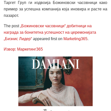
Таргет Груп ги издвоија Божиновски часовници како
пример за успешна компанија која иновира и расте на
пазарот.
The post
„Божиновски часовници“ добитници на
награда за бонитетна успешност на церемонијата
„Бизнис Лидер“
appeared first on
Marketing365
.
Извор: Маркетинг365