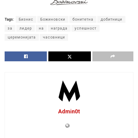
Tags:
Бизнис
Божиновски
бонитетна
добитници
за
лидер
на
награда
успешност
церемонијата
часовници
Admin0t