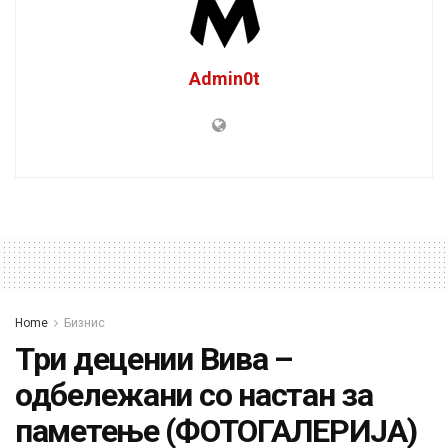
Admin0t
Home
Бизнис
Три децении Вива –
одбележани со настан за
паметење (ФОТОГАЛЕРИЈА)