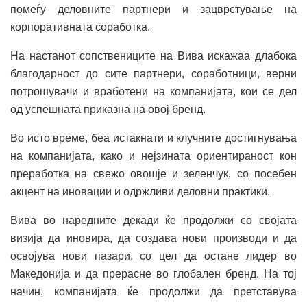
помеѓу деловните партнери и зацврстување на
корпоративната соработка.
На настанот сопствениците на Вива искажаа длабока
благодарност до сите партнери, соработници, верни
потрошувачи и вработени на компанијата, кои се дел
од успешната приказна на овој бренд.
Во исто време, беа истакнати и клучните достигнувања
на компанијата, како и нејзината ориентираност кон
преработка на свежо овошје и зеленчук, со посебен
акцент на иновации и одржливи деловни практики.
Вива во наредните декади ќе продолжи со својата
визија да иновира, да создава нови производи и да
освојува нови пазари, со цел да остане лидер во
Македонија и да прерасне во глобален бренд. На тој
начин, компанијата ќе продолжи да претставува