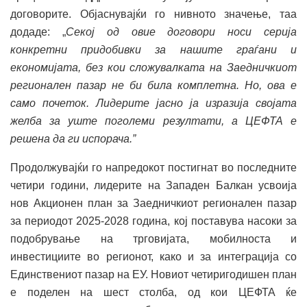
договорите. Објаснувајќи го нивното значење, таа
додаде: „
Секој од овие договори носи серија
конкретни придобивки за нашите граѓани и
економијата, без кои сложувалката на Заедничкиот
регионален пазар не би била комплетна. Но, ова е
само почеток. Лидерите јасно ја изразија својата
желба за уште поголеми резултати, а ЦЕФТА е
решена да ги испорача.”
Продолжувајќи го напредокот постигнат во последните
четири години, лидерите на Западен Балкан усвоија
нов Акционен план за Заедничкиот регионален пазар
за периодот 2025-2028 година, кој поставува насоки за
подобрување на трговијата, мобилноста и
инвестициите во регионот, како и за интеграција со
Единствениот пазар на ЕУ. Новиот четиригодишен план
е поделен на шест столба, од кои ЦЕФТА ќе