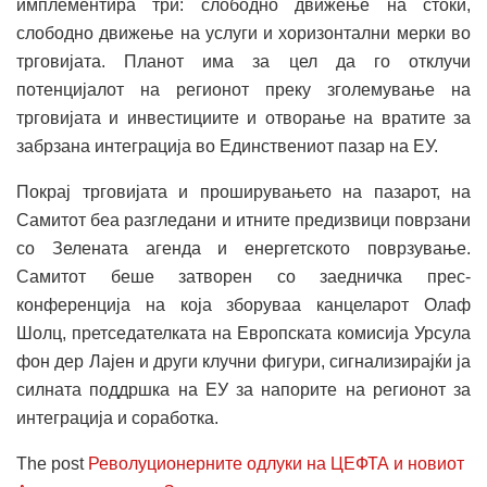
имплементира три: слободно движење на стоки,
слободно движење на услуги и хоризонтални мерки во
трговијата. Планот има за цел да го отклучи
потенцијалот на регионот преку зголемување на
трговијата и инвестициите и отворање на вратите за
забрзана интеграција во Единствениот пазар на ЕУ.
Покрај трговијата и проширувањето на пазарот, на
Самитот беа разгледани и итните предизвици поврзани
со Зелената агенда и енергетското поврзување.
Самитот беше затворен со заедничка прес-
конференција на која зборуваа канцеларот Олаф
Шолц, претседателката на Европската комисија Урсула
фон дер Лајен и други клучни фигури, сигнализирајќи ја
силната поддршка на ЕУ за напорите на регионот за
интеграција и соработка.
The post
Револуционерните одлуки на ЦЕФТА и новиот