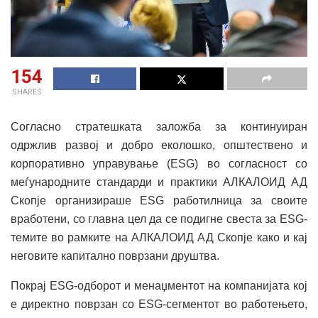
154
SHARES
Согласно стратешката заложба за континуиран
одржлив развој и добро еколошко, општествено и
корпоративно управување (ESG) во согласност со
меѓународните стандарди и практики АЛКАЛОИД АД
Скопје организираше ESG работилница за своите
вработени, со главна цел да се подигне свеста за ESG-
темите во рамките на АЛКАЛОИД АД Скопје како и кај
неговите капитално поврзани друштва.
Покрај ESG-одборот и менаџментот на компанијата кој
е директно поврзан со ESG-сегментот во работењето,