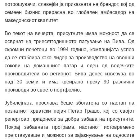
потрошувачи, славејќи ја приказната на брендот, кој од
семеен бизнис прерасна во глобален амбасадор на
македонскиот квалитет.
Во текот на вечерта, присутните имаа можност да се
осврнат на триесетгодишното патување на Вива. Од
скромни почетоци во 1994 година, компанијата успеа
да се етаблира како лидер за производство на овошни
сокови на домашниот пазар и еден од водечките
производители во регионот. Вива денес извезува во
над 30 земји и има креирано преку 90 различни
производи во своето портфолио.
Јубилејната прослава беше збогатена со настап на
познатиот хрватски пејач Петар Грашо, кој со својот
репертоар придонесе за добра забава на присутните.
Покрај забавната програма, настанот истовремено
претставуваше и можност за зајакнување на односите