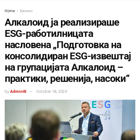
Home
Бизнис
Алкалоид ја реализираше
ESG-работилницата
насловена „Подготовка на
консолидиран ESG-извештај
на групацијата Алкалоид –
практики, решенија, насоки“
by
Admin0t
October 18, 2024