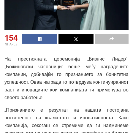
154
SHARES
На престижната церемонија „Бизнис Лидер“,
„Божиновски часовници“ беше меѓу наградените
компании, добивајќи го признанието за бонитетна
успешност. Оваа награда го потврдува континуираниот
раст и иновациите кои компанијата ги применува во
своето работење.
„Признанието е резултат на нашата постојана
посветеност на квалитетот и иновативноста. Како
компанија, секогаш се стремиме да ги надминеме