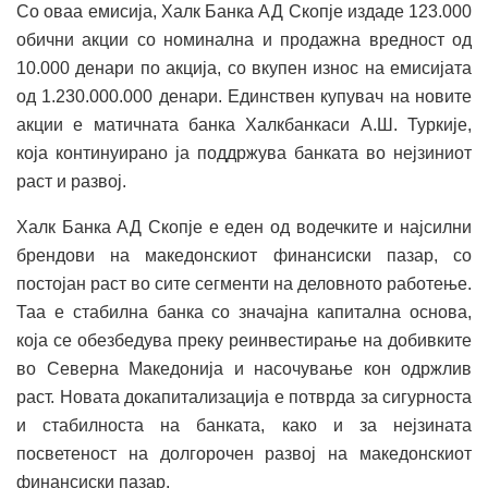
Со оваа емисија, Халк Банка АД Скопје издаде 123.000
обични акции со номинална и продажна вредност од
10.000 денари по акција, со вкупен износ на емисијата
од 1.230.000.000 денари. Единствен купувач на новите
акции е матичната банка Халкбанкаси А.Ш. Туркије,
која континуирано ја поддржува банката во нејзиниот
раст и развој.
Халк Банка АД Скопје е еден од водечките и најсилни
брендови на македонскиот финансиски пазар, со
постојан раст во сите сегменти на деловното работење.
Таа е стабилна банка со значајна капитална основа,
која се обезбедува преку реинвестирање на добивките
во Северна Македонија и насочување кон одржлив
раст. Новата докапитализација е потврда за сигурноста
и стабилноста на банката, како и за нејзината
посветеност на долгорочен развој на македонскиот
финансиски пазар.