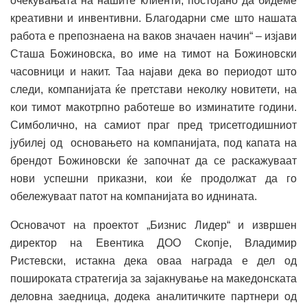
очекувањата на нашите клиенти, постојано да бидеме
креативни и инвентивни. Благодарни сме што нашата
работа е препознаена на ваков значаен начин“ – изјави
Сташа Божиновска, во име на тимот на Божиновски
часовници и накит. Таа најави дека во периодот што
следи, компанијата ќе претстави неколку новитети, на
кои тимот макотрпно работеше во изминатите години.
Симболично, на самиот праг пред трисетгодишниот
јубилеј од основањето на компанијата, под капата на
брендот Божиновски ќе започнат да се раскажуваат
нови успешни приказни, кои ќе продолжат да го
обележуваат патот на компанијата во иднината.
Основачот на проектот „Бизнис Лидер“ и извршен
директор на Евентика ДОО Скопје, Владимир
Ристевски, истакна дека оваа награда е дел од
пошироката стратегија за зајакнување на македонската
деловна заедница, додека аналитичките партнери од