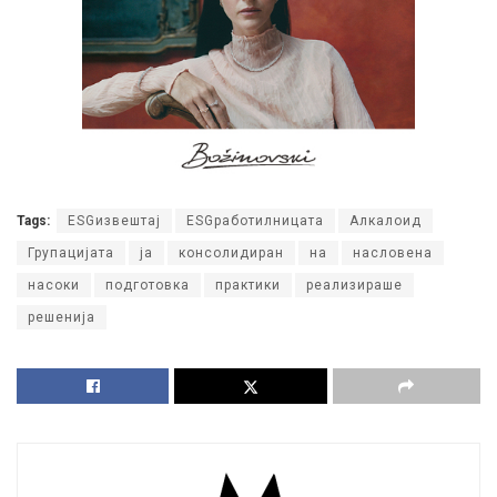
Tags:
ESGизвештај
ESGработилницата
Алкалоид
Групацијата
ја
консолидиран
на
насловена
насоки
подготовка
практики
реализираше
решенија