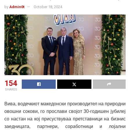
by
Admin0t
October 18, 2024
154
SHARES
Вива, водечкиот македонски производител на природни
овошни сокови, го прослави својот 30-годишен јубилеј
со настан на кој присуствуваа претставници на бизнис
заедницата, партнери, соработници и лојални