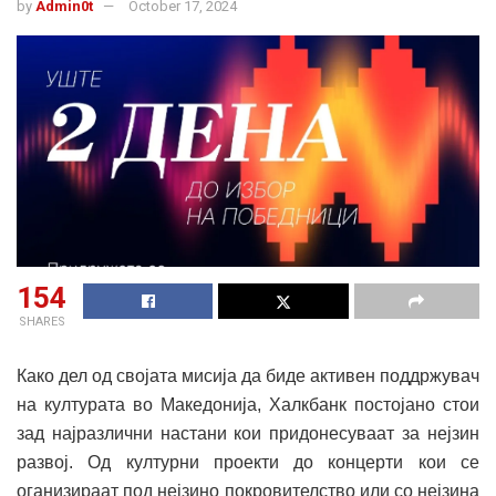
by
Admin0t
October 17, 2024
154
SHARES
Како дел од својата мисија да биде активен поддржувач
на културата во Македонија, Халкбанк постојано стои
зад најразлични настани кои придонесуваат за нејзин
развој. Од културни проекти до концерти кои се
оганизираат под нејзино покровителство или со нејзина