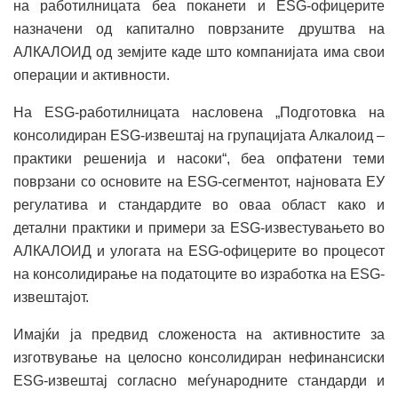
на работилницата беа поканети и ESG-офицерите
назначени од капитално поврзаните друштва на
АЛКАЛОИД од земјите каде што компанијата има свои
операции и активности.
На ESG-работилницата насловена „Подготовка на
консолидиран ESG-извештај на групацијата Алкалоид –
практики решенија и насоки“, беа опфатени теми
поврзани со основите на ESG-сегментот, најновата ЕУ
регулатива и стандардите во оваа област како и
детални практики и примери за ESG-известувањето во
АЛКАЛОИД и улогата на ESG-офицерите во процесот
на консолидирање на податоците во изработка на ESG-
извештајот.
Имајќи ја предвид сложеноста на активностите за
изготвување на целосно консолидиран нефинансиски
ESG-извештај согласно меѓународните стандарди и