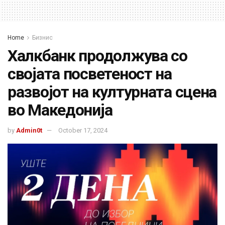
Home
Бизнис
Халкбанк продолжува со
својата посветеност на
развојот на културната сцена
во Македонија
by
Admin0t
October 17, 2024