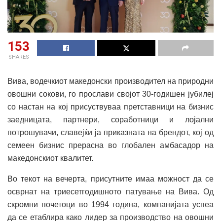
153
SHARES
Вива, водечкиот македонски производител на природни
овошни сокови, го прослави својот 30-годишен јубилеј
со настан на кој присуствуваа претставници на бизнис
заедницата, партнери, соработници и лојални
потрошувачи, славејќи ја приказната на брендот, кој од
семеен бизнис прерасна во глобален амбасадор на
македонскиот квалитет.
Во текот на вечерта, присутните имаа можност да се
осврнат на триесетгодишното патување на Вива. Од
скромни почетоци во 1994 година, компанијата успеа
да се етаблира како лидер за производство на овошни