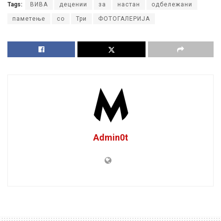
Tags:
ВИВА
децении
за
настан
одбележани
паметење
со
Три
ФОТОГАЛЕРИЈА
Admin0t