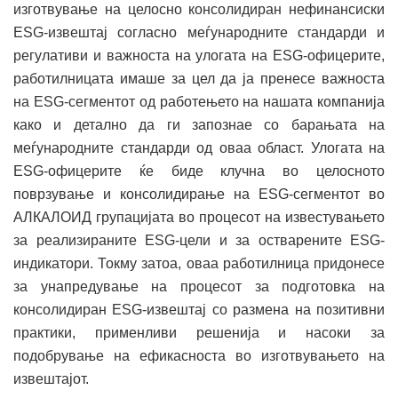
изготвување на целосно консолидиран нефинансиски
ESG-извештај согласно меѓународните стандарди и
регулативи и важноста на улогата на ESG-офицерите,
работилницата имаше за цел да ја пренесе важноста
на ESG-сегментот oд работењето на нашата компанија
како и детално да ги запознае со барањата на
меѓународните стандарди од оваа област. Улогата на
ESG-офицерите ќе биде клучна во целосното
поврзување и консолидирање на ESG-сегментот во
АЛКАЛОИД групацијата во процесот на известувањето
за реализираните ESG-цели и за остварените ESG-
индикатори. Токму затоа, оваа работилница придонесе
за унапредување на процесот за подготовка на
консолидиран ESG-извештај со размена на позитивни
практики, применливи решенија и насоки за
подобрување на ефикасноста во изготвувањето на
извештајот.