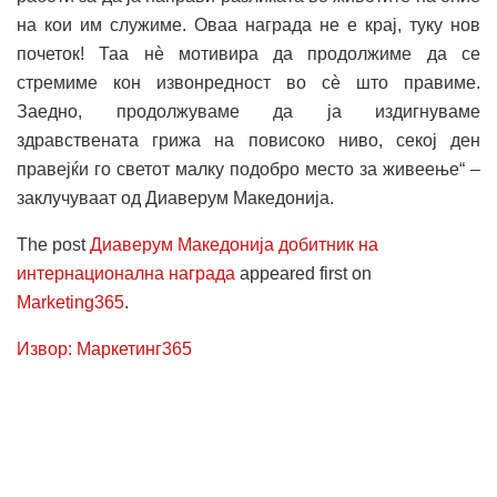
на кои им служиме. Оваа награда не е крај, туку нов
почеток! Таа нè мотивира да продолжиме да се
стремиме кон извонредност во сè што правиме.
Заедно, продолжуваме да ја издигнуваме
здравствената грижа на повисоко ниво, секој ден
правејќи го светот малку подобро место за живеење“ –
заклучуваат од Диаверум Македонија.
The post
Диаверум Македонија добитник на
интернационална награда
appeared first on
Marketing365
.
Извор: Маркетинг365