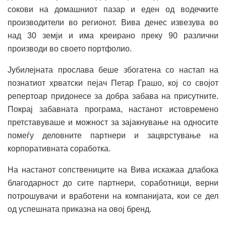
сокови на домашниот пазар и еден од водечките
производители во регионот. Вива денес извезува во
над 30 земји и има креирано преку 90 различни
производи во своето портфолио.
Јубилејната прослава беше збогатена со настап на
познатиот хрватски пејач Петар Грашо, кој со својот
репертоар придонесе за добра забава на присутните.
Покрај забавната програма, настанот истовремено
претставуваше и можност за зајакнување на односите
помеѓу деловните партнери и зацврстување на
корпоративната соработка.
На настанот сопствениците на Вива искажаа длабока
благодарност до сите партнери, соработници, верни
потрошувачи и вработени на компанијата, кои се дел
од успешната приказна на овој бренд.