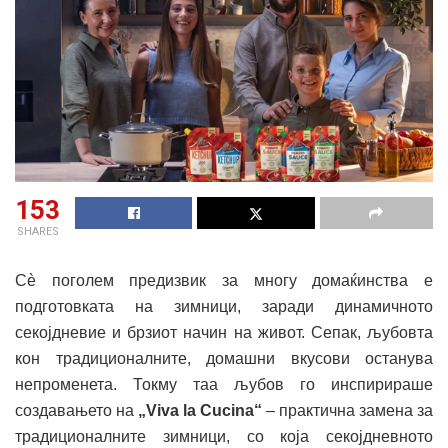
153
SHARES
Сè поголем предизвик за многу домаќинства е
подготовката на зимници, заради динамичното
секојдневие и брзиот начин на живот. Сепак, љубовта
кон традиционалните, домашни вкусови останува
непроменета. Токму таа љубов го инспирираше
создавањето на
„Viva la Cucina“
– практична замена за
традиционалните зимници, со која секојдневното