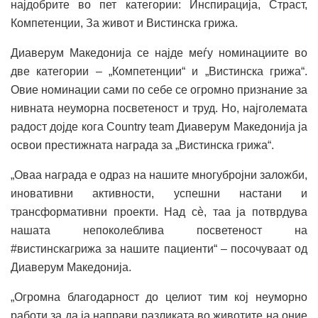
најдобрите во пет категории: Инспирација, Страст,
Компетенции, За живот и Вистинска грижа.
Диаверум Македонија се најде меѓу номинациите во
две категории – „Компетенции“ и „Вистинска грижа“.
Овие номинации сами по себе се огромно признание за
нивната неуморна посветеност и труд. Но, најголемата
радост дојде кога Country team Диаверум Македонија ја
освои престижната награда за „Вистинска грижа“.
„Оваа награда е одраз на нашите многубројни заложби,
иновативни активности, успешни настани и
трансформативни проекти. Над сè, таа ја потврдува
нашата непоколеблива посветеност на
#вистинскагрижа за нашите пациенти“ – посочуваат од
Диаверум Македонија.
„Огромна благодарност до целиот тим кој неуморно
работи за да ја направи разликата во животите на оние