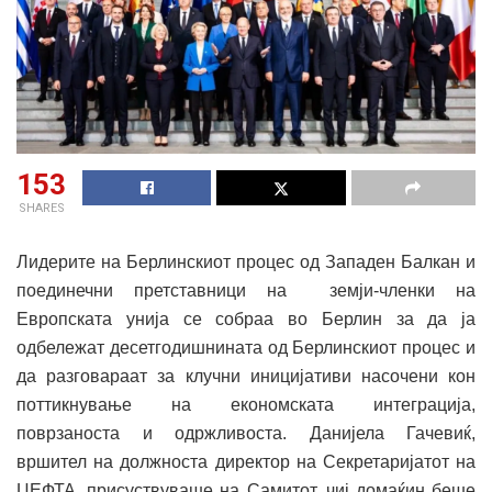
153
SHARES
Лидерите на Берлинскиот процес од Западен Балкан и
поединечни претставници на земји-членки на
Европската унија се собраа во Берлин за да ја
одбележат десетгодишнината од Берлинскиот процес и
да разговараат за клучни иницијативи насочени кон
поттикнување на економската интеграција,
поврзаноста и одржливоста. Данијела Гачевиќ,
вршител на должноста директор на Секретаријатот на
ЦЕФТА, присуствуваше на Самитот, чиј домаќин беше