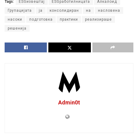
Tags:
ESGизвештај
ESGработилницата
Алкалоид
Групацијата
ја
консолидиран
на
насловена
насоки
подготовка
практики
реализираше
решенија
Admin0t