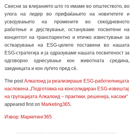
Свесни за влијанието што го имаме во општеството, во
улога на лидер во прифаќањето на новитетите и
усвојувањето на промените во секојдневното
работење и дејствување, остануваме посветени на
концептот на транспарентно и етичко известување за
остварување на ESG-целите поставени во нашата
ESG-стратегија и ја одразуваме нашата посветеност за
одговорно однесување кон животната средина,
заедницата и кон луѓето пред сè.
The post
Алкалоид ја реализираше ESG-работилницата
насловена „Подготовка на консолидиран ESG-извештај
на групацијата Алкалоид – практики, решенија, насоки“
appeared first on
Marketing365
.
Извор: Маркетинг365