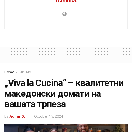
Admin0t
Home
Бизнис
„Viva la Cucina“ – квалитетни
македонски домати на
вашата трпеза
by
Admin0t
October 15, 2024