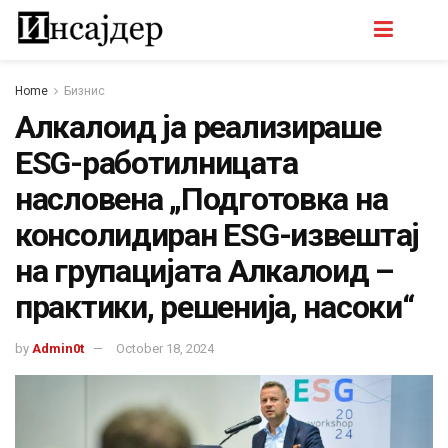
Home
Бизнис
Алкалоид ја реализираше
ESG-работилницата
насловена „Подготовка на
консолидиран ESG-извештај
на групацијата Алкалоид –
практики, решенија, насоки“
by
Admin0t
October 18, 2024