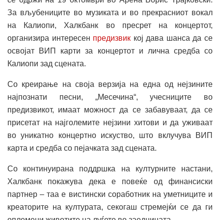
За вљубениците во музиката и во прекрасниот вокал
на Калиопи, Халкбанк во пресрет на концертот,
организира интересен
предизвик
кој дава шанса да се
освојат ВИП карти за концертот и лична средба со
Калиопи зад сцената.
Со креирање на своја верзија на една од нејзините
најпознати песни, „Месечина“, учесниците во
предизвикот, имаат можност да се забавуваат, да се
присетат на најголемите нејзини хитови и да уживаат
во уникатно концертно искуство, што вклучува ВИП
карта и средба со пејачката зад сцената.
Со континуирана поддршка на културните настани,
Халкбанк покажува дека е повеќе од финансиски
партнер – таа е вистински соработник на уметниците и
креаторите на културата, секогаш стремејќи се да ги
оплемени животите на луѓето во заедницата.