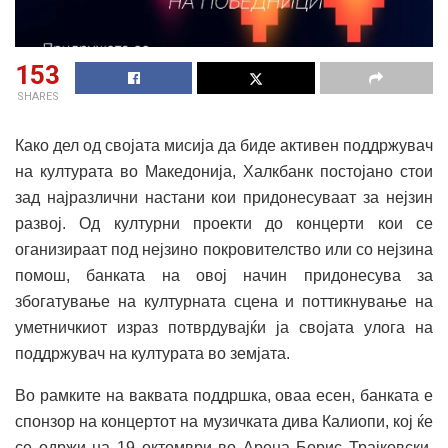
153
SHARES
Како дел од својата мисија да биде активен поддржувач
на културата во Македонија, Халкбанк постојано стои
зад најразлични настани кои придонесуваат за нејзин
развој. Од културни проекти до концерти кои се
оганизираат под нејзино покровителство или со нејзина
помош, банката на овој начин придонесува за
збогатување на културната сцена и поттикнување на
уметничкиот израз потврдувајќи ја својата улога на
поддржувач на културата во земјата.
Во рамките на ваквата поддршка, оваа есен, банката е
спонзор на концертот на музичката дива Калиопи, кој ќе
се одржи на 19 октомври во Арена Борис Трајковски.