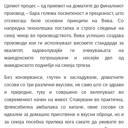
Целиот процес – од приемот на доматите до финалниот
производ – бара голема посветеност и прецизност, што
отсекогаш биле основни принципи на Вива. Со
напредна технолошка постапка и строго следење на
секој чекор во производството, Вива успешно создава
производи кои ги исполнуваат високите стандарди за
квалитет, задоволувајќи ги очекувањата на
македонските потрошувачи и носејќи дел од
македонското поднебје на секоја трпеза.
Без конзерванси, глутен и засладувачи, доматните
сосови со три различни вкусови, не само што се здрави
и природни, туку и совршено се вклопуваат во
современиот начин на живот. Спакувани во практична,
флексибилна амбалажа со капаче, овие сосови се
идеални за домашно приготвени и вкусни оброци, но и
за секоја посебна прилика кога сакате да уживате во