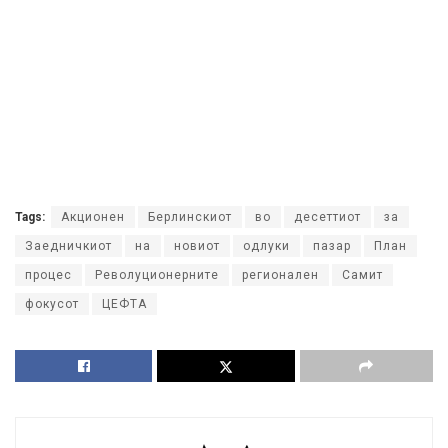
Tags:
Акционен
Берлинскиот
во
десеттиот
за
Заедничкиот
на
новиот
одлуки
пазар
План
процес
Револуционерните
регионален
Самит
фокусот
ЦЕФТА