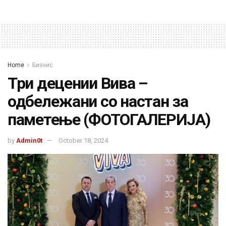
Home
Бизнис
Три децении Вива –
одбележани со настан за
паметење (ФОТОГАЛЕРИЈА)
by
Admin0t
October 18, 2024