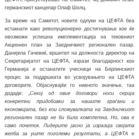
германскиот канцелар Олаф Шолц.
За време на Самитот, новите одлуки на ЦЕФТА беа
истакнати како револуционерно достигнување кое ќе
овозможи успешна имплементација на тековниот
Акционен план за Заедничкиот регионален пазар.
Данијела Гачевиќ, вршител на должноста директор на
Секретаријатот на ЦЕФТА, изрази благодарност кон
Германија и останатите учесници на Берлинскиот
процес за поддршката во усвојувањето на ЦЕФТА
договорите. Објаснувајќи го нивното значење, таа
додаде: „
Секој од овие договори носи серија
конкретни придобивки за нашите граѓани и
економијата, без кои сложувалката на Заедничкиот
регионален пазар не би била комплетна. Но, ова е
само почеток. Лидерите јасно ја изразија својата
желба за уште поголеми резултати, а ЦЕФТА е