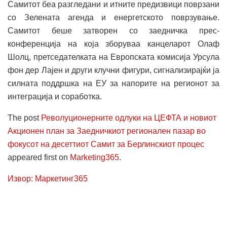
Самитот беа разгледани и итните предизвици поврзани
со Зелената агенда и енергетското поврзување.
Самитот беше затворен со заедничка прес-
конференција на која зборуваа канцеларот Олаф
Шолц, претседателката на Европската комисија Урсула
фон дер Лајен и други клучни фигури, сигнализирајќи ја
силната поддршка на ЕУ за напорите на регионот за
интеграција и соработка.
The post
Револуционерните одлуки на ЦЕФТА и новиот
Акционен план за Заедничкиот регионален пазар во
фокусот на десеттиот Самит за Берлинскиот процес
appeared first on
Marketing365
.
Извор: Маркетинг365