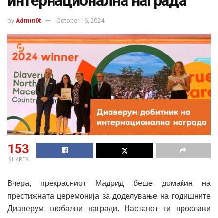
интернационална награда
by
Admin0t
October 16, 2024
153
SHARES
Вчера, прекрасниот Мадрид беше домаќин на
престижната церемонија за доделување на годишните
Диаверум глобални награди. Настанот ги прослави