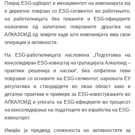
Покрај ESG-одборот и менаџментот на компанијата кој
е директно поврзан со ESG-сегментот во работењето,
на работилницата беа поканети и ESG-офицерите
назначени од капитално поврзаните друштва на
АЛКАЛОИД од земјите каде што компанијата има свои
операции и активности.
На ESG-работилницата насловена „Подготовка на
консолидиран ESG-извештај на групацијата Алкалоид –
практики решенија и насоки“, беа опфатени теми
поврзани со основите на ESG-сегментот, најновата ЕУ
регулатива и стандардите во оваа област како и
детални практики и примери за ESG-известувањето во
АЛКАЛОИД и улогата на ESG-офицерите во процесот
на консолидирање на податоците во изработка на ESG-
извештајот.
Имајќи ја предвид сложеноста на активностите за