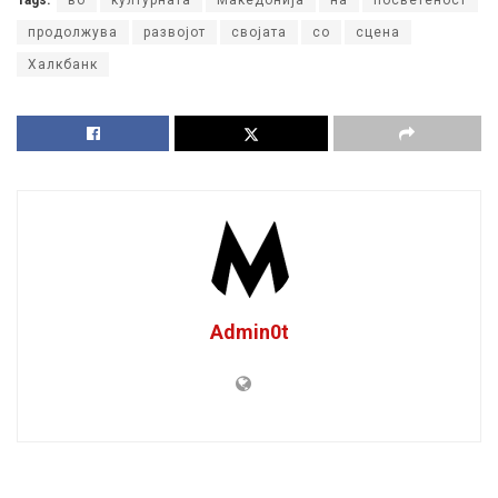
Tags:
во
културната
Македонија
на
посветеност
продолжува
развојот
својата
со
сцена
Халкбанк
Admin0t