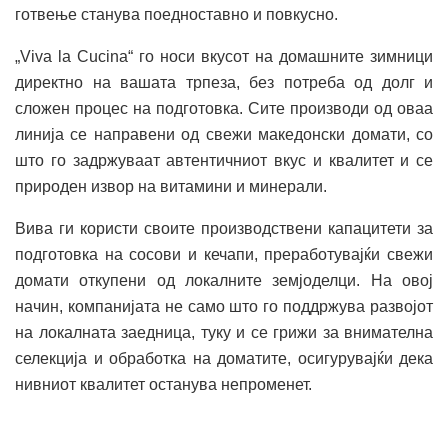
готвење станува поедноставно и повкусно.
„Viva la Cucina“ го носи вкусот на домашните зимници
директно на вашата трпеза, без потреба од долг и
сложен процес на подготовка. Сите производи од оваа
линија се направени од свежи македонски домати, со
што го задржуваат автентичниот вкус и квалитет и се
природен извор на витамини и минерали.
Вива ги користи своите производствени капацитети за
подготовка на сосови и кечапи, преработувајќи свежи
домати откупени од локалните земјоделци. На овој
начин, компанијата не само што го поддржува развојот
на локалната заедница, туку и се грижи за внимателна
селекција и обработка на доматите, осигурувајќи дека
нивниот квалитет останува непроменет.