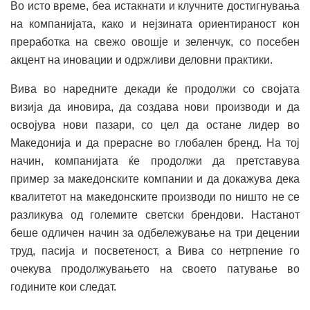
Во исто време, беа истакнати и клучните достигнувања
на компанијата, како и нејзината ориентираност кон
преработка на свежо овошје и зеленчук, со посебен
акцент на иновации и одржливи деловни практики.
Вива во наредните декади ќе продолжи со својата
визија да иновира, да создава нови производи и да
освојува нови пазари, со цел да остане лидер во
Македонија и да прерасне во глобален бренд. На тој
начин, компанијата ќе продолжи да претставува
пример за македонските компании и да докажува дека
квалитетот на македонските производи по ништо не се
разликува од големите светски брендови. Настанот
беше одличен начин за одбележување на три децении
труд, пасија и посветеност, а Вива со нетрпение го
очекува продолжувањето на своето патување во
годините кои следат.