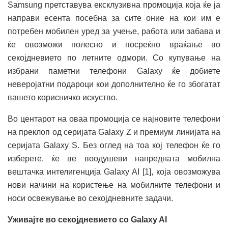
Samsung претставува ексклузивна промоција која ќе ја
направи есента посебна за сите оние на кои им е
потребен мобилен уред за учење, работа или забава и
ќе овозможи полесно и посреќно враќање во
секојдневието по летните одмори. Со купување на
избрани паметни телефони Galaxy ќе добиете
неверојатни подароци кои дополнително ќе го збогатат
вашето корисничко искуство.
Во центарот на оваа промоција се најновите телефони
на преклоп од серијата Galaxy Z и премиум линијата на
серијата Galaxy S. Без оглед на тоа кој телефон ќе го
изберете, ќе ве воодушеви напредната мобилна
вештачка интелигенција Galaxy AI [1], која овозможува
нови начини на користење на мобилните телефони и
носи освежување во секојдневните задачи.
Уживајте во секојдневието со Galaxy AI