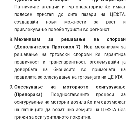
Патничките агенции и тур-операторите ќе имаат
полесен пристап до сите пазари на ЦЕФТА,
создавајќи нови можности за раст и
привлекување повеќе туристи во регионот.
Механизам за решавање на спорови
(Дополнителен Протокол 7):
Нов механизам за
решавање на трговски спорови ќе гарантира
правичност и транспарентност, зголемувајќи ја
довербата на бизнисите во примената на
правилата за олеснување на трговијата на ЦЕФТА.
Олеснување на моторното осигурување
(Препорака):
Поедноставените процеси за
осигурување на моторни возила ќе им овозможат
на патниците да возат низ земјите на ЦЕФТА без
грижи за осигурителното покритие.