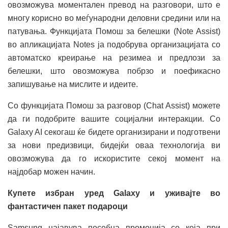
овозможува моментален превод на разговори, што е
многу корисно во меѓународни деловни средини или на
патувања. Функцијата Помош за белешки (Note Assist)
во апликацијата Notes ја подобрува организацијата со
автоматско креирање на резимеа и предлози за
белешки, што овозможува побрзо и поефикасно
запишување на мислите и идеите.
Со функцијата Помош за разговор (Chat Assist) можете
да ги подобрите вашите социјални интеракции. Со
Galaxy AI секогаш ќе бидете организирани и подготвени
за нови предизвици, бидејќи оваа технологија ви
овозможува да го искористите секој момент на
најдобар можен начин.
Купете избран уред Galaxy и уживајте во
фантастичен пакет подароци
Samsung најавува посебна промоција со која при