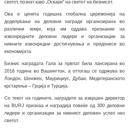
светот, познат како „Оскари“ на светот на бизнисот.
Ова е ценета годишна глобална церемонија на
доделување на деловни награди организирана во
различни земји, која им оддава признание на
извонредните деловни лидери и организации за
нивните извонредни достигнувања и придонеси во
економијата.
Бизнис наградата Гала за првпат била лансирана во
2016 година во Вашингтон, а оттогаш се одржува во
Лондон, Шенжен, Маурициус, Дубаи, Медитеранското
крстарење – Грција и Турција.
Со текот на годините, наградите за извршен директор
на BURJ признаа и наградија повеќе од 300 деловни
лидери и организации за нивниот деловен успех низ
светот.