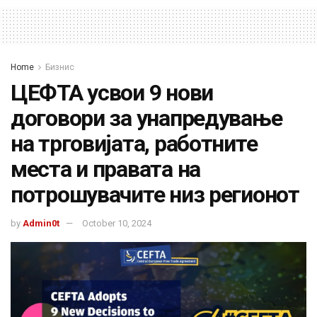
Home
Бизнис
ЦЕФТА усвои 9 нови
договори за унапредување
на трговијата, работните
места и правата на
потрошувачите низ регионот
by
Admin0t
October 10, 2024