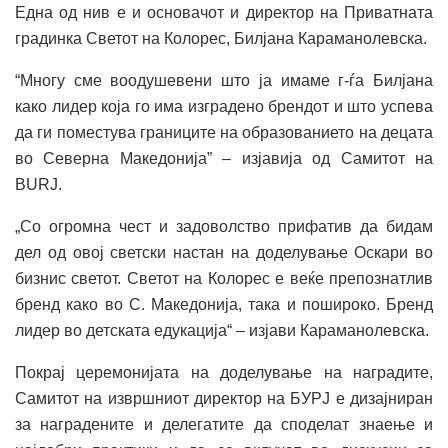
Една од нив е и основачот и директор на Приватната
градинка Светот на Колорес, Билјана Караманолевска.
“Многу сме воодушевени што ја имаме г-ѓа Билјана
како лидер која го има изградено брендот и што успева
да ги поместува границите на образованието на децата
во Северна Македонија” – изјавија од Самитот на
BURJ.
„Со огромна чест и задоволство прифатив да бидам
дел од овој светски настан на доделување Оскари во
бизнис светот. Светот на Колорес е веќе препознатлив
бренд како во С. Македонија, така и пошироко. Бренд
лидер во детската едукација“ – изјави Караманолевска.
Покрај церемонијата на доделување на наградите,
Самитот на извршниот директор на БУРЈ е дизајниран
за наградените и делегатите да споделат знаење и