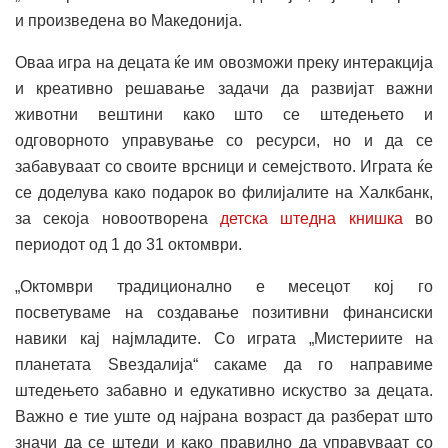
и произведена во Македонија.
Оваа игра на децата ќе им овозможи преку интеракција
и креативно решавање задачи да развијат важни
животни вештини како што се штедењето и
одговорното управување со ресурси, но и да се
забавуваат со своите врсници и семејството. Играта ќе
се доделува како подарок во филијалите на Халкбанк,
за секоја новоотворена
детска штедна книшка
во
периодот од 1 до 31 октомври.
„Октомври традиционално е месецот кој го
посветуваме на создавање позитивни финансиски
навики кај најмладите. Со играта „Мистериите на
планетата Ѕвездалија“ сакаме да го направиме
штедењето забавно и едукативно искуство за децата.
Важно е тие уште од најрана возраст да разберат што
значи да се штеди и како правилно да управуваат со