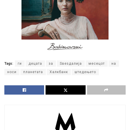
Tags:
ги
децата
за
Ѕвездалија
месецот
на
носи
планетата
Халкбанк
штедењето