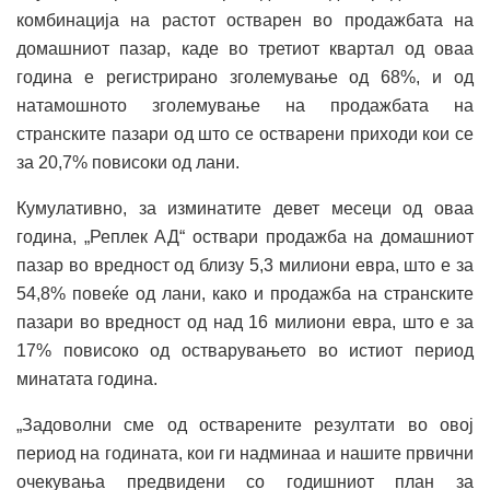
комбинација на растот остварен во продажбата на
домашниот пазар, каде во третиот квартал од оваа
година е регистрирано зголемување од 68%, и од
натамошното зголемување на продажбата на
странските пазари од што се остварени приходи кои се
за 20,7% повисоки од лани.
Кумулативно, за изминатите девет месеци од оваа
година, „Реплек АД“ оствари продажба на домашниот
пазар во вредност од близу 5,3 милиони евра, што е за
54,8% повеќе од лани, како и продажба на странските
пазари во вредност од над 16 милиони евра, што е за
17% повисоко од остварувањето во истиот период
минатата година.
„Задоволни сме од остварените резултати во овој
период на годината, кои ги надминаа и нашите првични
очекувања предвидени со годишниот план за