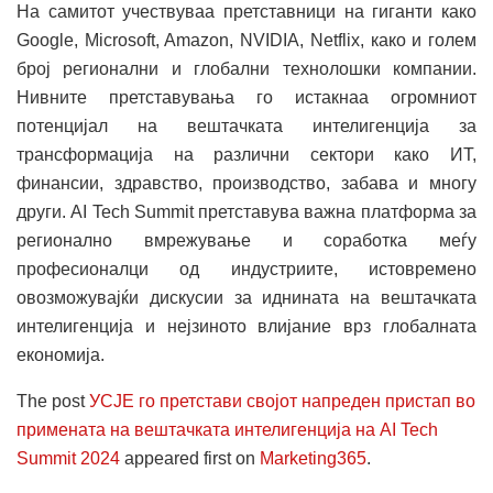
На самитот учествуваа претставници на гиганти како
Google, Microsoft, Amazon, NVIDIA, Netflix, како и голем
број регионални и глобални технолошки компании.
Нивните претставувања го истакнаа огромниот
потенцијал на вештачката интелигенција за
трансформација на различни сектори како ИТ,
финансии, здравство, производство, забава и многу
други. AI Tech Summit претставува важна платформа за
регионално вмрежување и соработка меѓу
професионалци од индустриите, истовремено
овозможувајќи дискусии за иднината на вештачката
интелигенција и нејзиното влијание врз глобалната
економија.
The post
УСЈЕ го претстави својот напреден пристап во
примената на вештачката интелигенција на AI Tech
Summit 2024
appeared first on
Marketing365
.