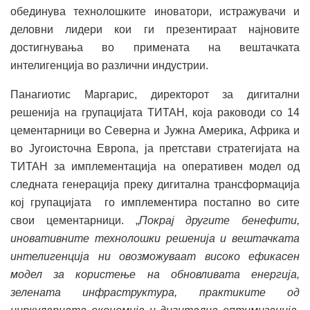
обединува технолошките иноватори, истражувачи и
деловни лидери кои ги презентираат најновите
достигнувања во примената на вештачката
интелигенција во различни индустрии.
Панагиотис Маргарис, директорот за дигитални
решенија на групацијата ТИТАН, која раководи со 14
цементарници во Северна и Јужна Америка, Африка и
во Југоисточна Европа, ја претстави стратегијата на
ТИТАН за имплементација на оперативен модел од
следната генерација преку дигитална трансформација
кој групацијата го имплементира постапно во сите
свои цементарници. „
Покрај другите бенефити,
иновативните технолошки решенија и вештачката
интелигенција ни овозможуваат високо ефикасен
модел за користење на обновливата енергија,
зелената инфраструктура, практиките од