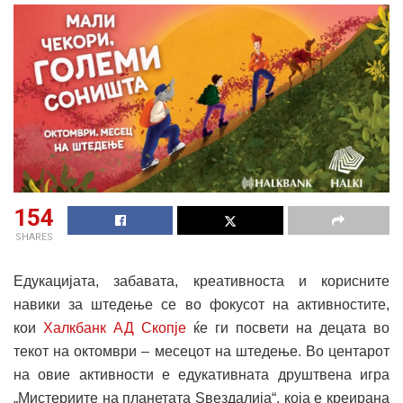
154
SHARES
Едукацијата, забавата, креативноста и корисните
навики за штедење се во фокусот на активностите,
кои
Халкбанк АД Скопје
ќе ги посвети на децата во
текот на октомври – месецот на штедење. Во центарот
на овие активности е едукативната друштвена игра
„Мистериите на планетата Ѕвездалија“, која e креирана