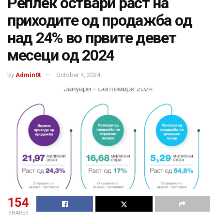
Реплек оствари раст на
приходите од продажба од
над 24% во првите девет
месеци од 2024
by
Admin0t
October 4, 2024
154
SHARES