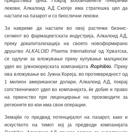
прифатлива цена. Покрај вообичаените генерички
лекови, Алкалоид АД Скопје има стратешка цел да
настапи на пазарот и со биослични лекови.
За навреме да настапи во овој растечки бизнис-
сегмент во фармацевтската индустрија, Алкалоид АД,
преку докапитализација на своето новоформирано
друштво
ALKALOID Pharma International
од Хрватска,
се одлучи за вложување преку купување малцински
удел во јужнокорејската компанијата
Rophibio
. Преку
ова вложување во Јужна Кореја, во противвредност од
1 милион американски долари, Алкалоид АД, покрај
сопственичкиот удел во компанијата, ќе добие и право
на првенство при лиценцирање на производите за
регионите во кои има свои операции.
Земајќи го предвид потенцијалот на пазарот, како и
искуството на тимот кој ја предводи компанијата