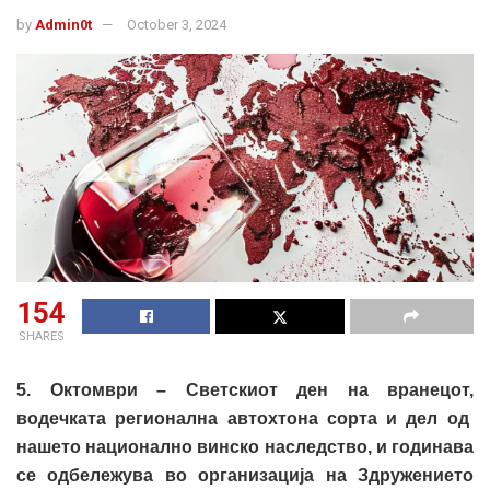
by
Admin0t
October 3, 2024
154
SHARES
5. Октомври
–
Светскиот ден на
в
ранецот
,
водечката регионална автохтона сорта и дел од
нашето национално винско наследство, и годинава
се одбележува во организација на Здружението