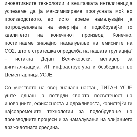
иновативните технологии и вештачката интелигенција
успеавме да ја максимизираме пропусната моќ во
производството, во исто време намалувајќи ја
потрошувачката на енергија и подобрувајќи го
квалитетот на конечниот производ. Конечно,
постигнавме значајно намалување на емисиите на
CO2, што е стратешка определба на нашата групација“
– истакна Дејан Величковски, менаџер за
дигитализација, ИТ инфраструктура и безбедност во
Цементарница УСЈЕ.
Со учеството на овој значаен настан, ТИТАН УСЈЕ
уште еднаш ја потврди својата посветеност на
иновациите, ефикасноста и одржливоста, користејќи ги
најсовремените технологии за подобрување на
производните процеси и за намалување на влијанието
врз животната средина.