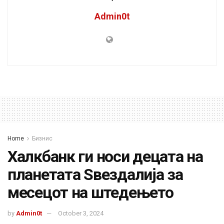
Admin0t
Home
Бизнис
Халкбанк ги носи децата на
планетата Ѕвездалија за
месецот на штедењето
by
Admin0t
October 3, 2024