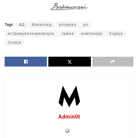
Tags:
АД
Алкалоид
вложува
во
истражувачкоразвојна
Јужна
компанија
Кореја
Скопје
Admin0t