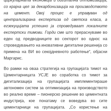
циркуларната економија и дигитална оптимизација,
со крајна цел за декарбонизација на производството
на цемент. Овој процес е управуван од
централизирана експертиза од светска класа, а
егзекуцијата успешно ја спроведуваат локалните
експертски тимови. Горди
сме што прераснуваме во
еден од предводниците во секторот во однос на
спроведувањето на иновативни дигитални решенија со
примена на ВИ во секојдневното работење“, објасни
Маргарис.
Во рамки на оваа стратегија на групацијата тимот на
Цементарницата УСЈЕ во соработка со тимот за
дигитализација на групацијата имплементираше
автономен систем за оптимизација на производството
во реално време – пионерско решение во цементната
индустрија, кое понатаму се воведува во сите
цементарници на групацијата. „Со користење на