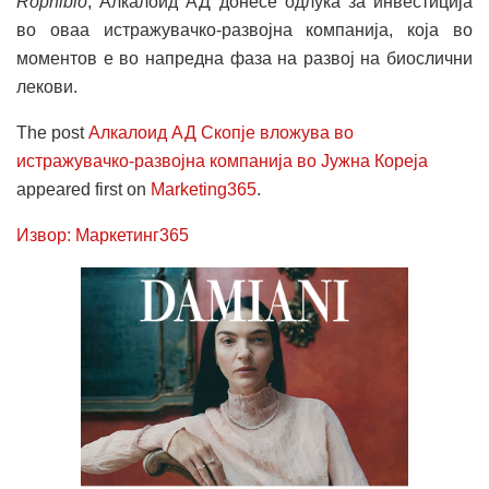
Rophibio
, Алкалоид АД донесе одлука за инвестиција
во оваа истражувачко-развојна компанија, која во
моментов е во напредна фаза на развој на биослични
лекови.
The post
Алкалоид АД Скопје вложува во
истражувачко-развојна компанија во Јужна Кореја
appeared first on
Marketing365
.
Извор: Маркетинг365