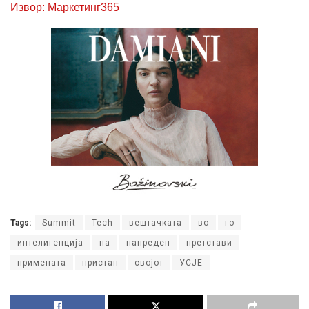
Извор: Маркетинг365
Tags:
Summit
Tech
вештачката
во
го
интелигенција
на
напреден
претстави
примената
пристап
својот
УСЈЕ