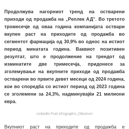
Продолжува нагорниот тренд на остварени
приходи од продажба на „Реплек АД“. Во третото
тромесечје од оваа година компанијата оствари
вкупен раст на приходите од продажба
во
сегментот фармација од 30,9% во однос на истиот
период минатата година. Ваквиот позитивен
резултат, што е продолжение на трендот од
изминатите две тримесечја, придонесе за
зголемување на вкупните приходи од продажба
остварени во првите девет месеци од 2024 година,
кои во споредба со истиот период од 2023 година
се зголемени за 24,3%, надминувајќи 21 милиони
евра.
LinkedIn Post Infographic_Oktomvri
Вкупниот раст на приходите од продажба е