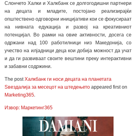
Слончето Халки и Халкбанк се долгогодишни партнери
на децата и младите, постојано реализирајќи
општествено одговорни иницијативи кои се фокусираат
на нивната едукација и развој на креативниот
потенцијал. Во рамки на овие активности, досега се
одржани над 100 работилници низ Македонија, со
учество на илјадници деца кои добија можност да учат
и да ги развиваат своите вештини преку интерактивни
и забавни содржини.
The post
Халкбанк ги носи децата на планетата
Ѕвездалија за месецот на штедењето
appeared first on
Marketing365
.
Извор: Маркетинг365