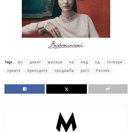
Tags:
во
девет
месеци
на
над
од
оствари
првите
приходите
продажба
раст
Реплек