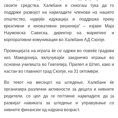
своите средства. Халкбанк е секогаш тука да го
поддржи развојот на најмладите членови на нашето
општество, нудејќи едукација и поддршка преку
креативни и иновативни решенија“ – изјави Маја
Наумовска Савеска, директор на маркетинг и
корпоративни комуникации во Халкбанк АД Скопје.
Промоцијата на играта ќе се одржи во повеќе градови
низ Македонија, вклучувајќи заедничко играње во
основни училишта во Гевгелија, Прилеп и Штип, како и
настан во главниот град Скопје, на 31 октомври.
Во текот на месецот на штедење, Халкбанк ќе
организира различни активности за децата и нивните
родители, со цел да ги поттикне најмладите да ја
развијат навиката за штедење и управување со
нивните финансии од најрана возраст.