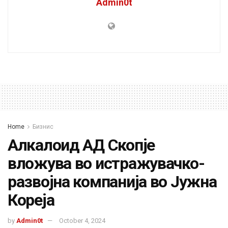
Admin0t
Home
Бизнис
Алкалоид АД Скопје
вложува во истражувачко-
развојна компанија во Јужна
Кореја
by
Admin0t
October 4, 2024