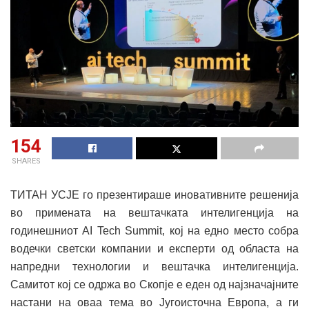
154
SHARES
ТИТАН УСЈЕ го презентираше иновативните решенија
во примената на вештачката интелигенција на
годинешниот AI Tech Summit, кој на едно место собра
водечки светски компании и експерти од областа на
напредни технологии и вештачка интелигенција.
Самитот кој се одржа во Скопје е еден од најзначајните
настани на оваа тема во Југоисточна Европа, а ги