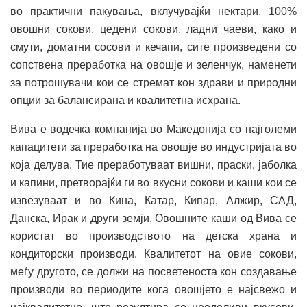
во практични пакувања, вклучувајќи нектари, 100%
овошни сокови, цедени сокови, ладни чаеви, како и
смути, доматни сосови и кечапи, сите произведени со
сопствена преработка на овошје и зеленчук, наменети
за потрошувачи кои се стремат кон здрави и природни
опции за балансирана и квалитетна исхрана.
Вива е водечка компанија во Македонија со најголеми
капацитети за преработка на овошје во индустријата во
која делува. Тие преработуваат вишни, праски, јаболка
и капини, претворајќи ги во вкусни сокови и каши кои се
извезуваат и во Кина, Катар, Кипар, Алжир, САД,
Данска, Ирак и други земји. Овошните каши од Вива се
користат во производството на детска храна и
кондиторски производи. Квалитетот на овие сокови,
меѓу другото, се должи на посветеноста кон создавање
производи во периодите кога овошјето е најсвежо и