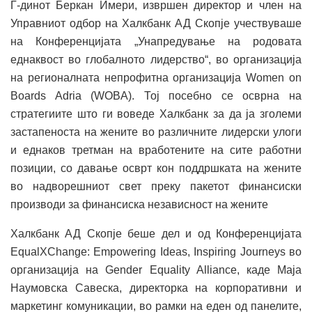
Г-динот Беркан Имери, извршен директор и член на
Управниот одбор на Халкбанк АД Скопје учествуваше
на Конференцијата „Унапредување на родовата
еднаквост во глобалното лидерство“, во организација
на регионалната непрофитна организација Women on
Boards Adria (WOBA). Тој посебно се осврна на
стратегиите што ги воведе Халкбанк за да ја зголеми
застапеноста на жените во различните лидерски улоги
и еднаков третман на вработените на сите работни
позиции, со давање осврт кон поддршката на жените
во надворешниот свет преку пакетот финансиски
производи за финансиска независност на жените
Халкбанк АД Скопје беше дел и од Конференцијата
EqualXChange: Empowering Ideas, Inspiring Journeys во
организација на Gender Equality Alliance, каде Маја
Наумовска Савеска, директорка на корпоративни и
маркетинг комуникации, во рамки на еден од панелите,