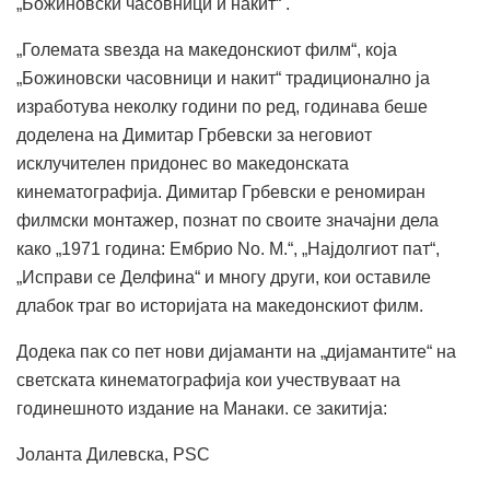
„Божиновски часовници и накит“ .
„Големата ѕвезда на македонскиот филм“, која
„Божиновски часовници и накит“ традиционално ја
изработува неколку години по ред, годинава беше
доделена на Димитар Грбевски за неговиот
исклучителен придонес во македонската
кинематографија. Димитар Грбевски е реномиран
филмски монтажер, познат по своите значајни дела
како „1971 година: Ембрио No. M.“, „Најдолгиот пат“,
„Исправи се Делфина“ и многу други, кои оставиле
длабок траг во историјата на македонскиот филм.
Додека пак со пет нови дијаманти на „дијамантите“ на
светската кинематографија кои учествуваат на
годинешното издание на Манаки. се закитија:
Јоланта Дилевска, PSC