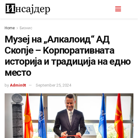
Home
Бизнис
Музеј на „Алкалоид“ АД
Скопје – Kорпоративната
историја и традиција на едно
место
by
Admin0t
September 25, 2024