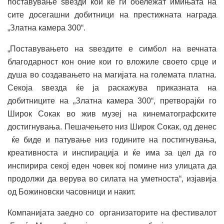
поставување ѕвезди кои ќе ги обележат имињата на
сите досегашни добитници на престижната награда
„Златна камера 300“.
„Поставувањето на ѕвездите е симбол на вечната
благодарност кон оние кои го вложиле своето срце и
душа во создавањето на магијата на големата платна.
Секоја ѕвезда ќе ја раскажува приказната на
добитниците на „Златна камера 300“, претворајќи го
Широк Сокак во жив музеј на кинематографските
достигнувања. Пешачењето низ Широк Сокак, од денес
ќе биде и патување низ годините на постигнувања,
креативноста и инспирација и ќе има за цел да го
инспирира секој еден човек кој помине низ улицата да
продолжи да верува во силата на уметноста“, изјавија
од Божиновски часовници и накит.
Компанијата заедно со организаторите на фестивалот