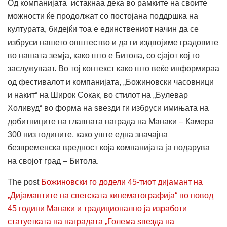
Од компанијата истакнаа дека во рамките на своите
можности ќе продолжат со постојана поддршка на
културата, бидејќи тоа е единствениот начин да се
избруси нашето општество и да ги издвојиме градовите
во нашата земја, како што е Битола, со сјајот кој го
заслужуваат. Во тој контекст како што веќе информираа
од фестивалот и компанијата, „Божиновски часовници
и накит“ на Широк Сокак, во стилот на „Булевар
Холивуд“ во форма на ѕвезди ги избруси имињата на
добитниците на главната награда на Манаки – Камера
300 низ годините, како уште една значајна
безвременска вредност која компанијата ја подарува
на својот град – Битола.
The post
Божиновски го додели 45-тиот дијамант на
„Дијамантите на светската кинематографија“ по повод
45 години Манаки и традиционално ја изработи
статуетката на наградата „Голема ѕвезда на