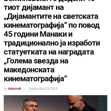
тиот дијамант на
„Дијамантите на светската
кинематографија“ по повод
45 години Манаки и
традиционално ја изработи
статуетката на наградата
„Голема ѕвезда на
македонската
кинематографија“
by
Admin0t
September 25, 2024