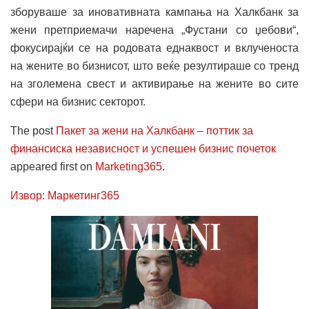
зборуваше за иновативната кампања на Халкбанк за
жени претприемачи наречена „Фустани со џебови“,
фокусирајќи се на родовата еднаквост и вклученоста
на жените во бизнисот, што веќе резултираше со тренд
на зголемена свест и активирање на жените во сите
сфери на бизнис секторот.
The post
Пакет за жени на Халкбанк – поттик за
финансиска независност и успешен бизнис почеток
appeared first on
Marketing365
.
Извор: Маркетинг365