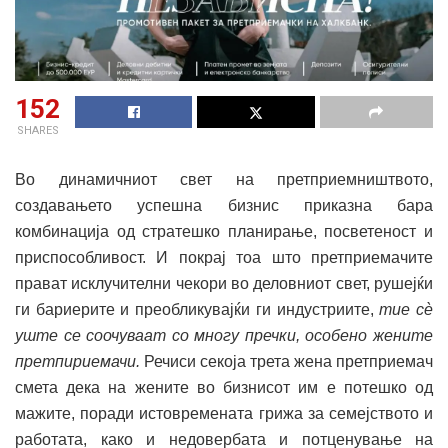
152
SHARES
Во динамичниот свет на претприемништвото,
создавањето успешна бизнис приказна бара
комбинација од стратешко планирање, посветеност и
приспособливост. И покрај тоа што претприемачите
прават исклучителни чекори во деловниот свет, рушејќи
ги бариерите и преобликувајќи ги индустриите,
тие сè
уште се соочуваат со многу пречки, особено жените
претпириемачи.
Речиси секоја трета жена претприемач
смета дека на жените во бизнисот им е потешко од
мажите, поради истовремената грижа за семејството и
работата, како и недовербата и потценување на