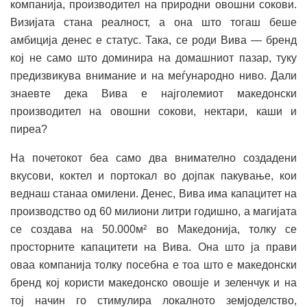
компанија, производител на природни овошни сокови.
Визијата стана реалност, а она што тогаш беше
амбиција денес е статус. Така, се роди Вива — бренд
кој не само што доминира на домашниот пазар, туку
предизвикува внимание и на меѓународно ниво. Дали
знаевте дека Вива е најголемиот македонски
производител на овошни сокови, нектари, каши и
пиреа?
На почетокот беа само два внимателно создадени
вкусови, коктел и портокал во дојпак пакување, кои
веднаш станаа омилени. Денес, Вива има капацитет на
производство од 60 милиони литри годишно, а магијата
се создава на 50.000м² во Македонија, толку се
просторните капацитети на Вива. Она што ja прави
оваа компанија толку посебнa е тоа што е македонски
бренд кој користи македонско овошје и зеленчук и на
тој начин го стимулира локалното земјоделство,