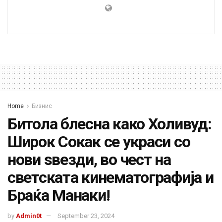
Home
Бизнис
Битола блесна како Холивуд:
Широк Сокак се украси со
нови ѕвезди, во чест на
светската кинематографија и
Браќа Манаки!
by
Admin0t
September 23, 2024