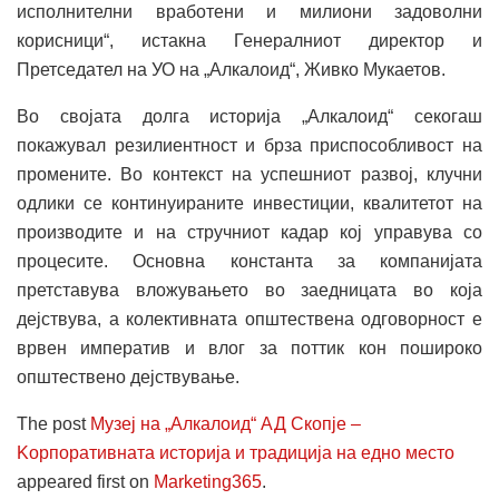
исполнителни вработени и милиони задоволни
корисници“, истакна Генералниот директор и
Претседател на УО на „Алкалоид“, Живко Мукаетов.
Во својата долга историја „Алкалоид“ секогаш
покажувал резилиентност и брза приспособливост на
промените. Во контекст на успешниот развој, клучни
одлики се континуираните инвестиции, квалитетот на
производите и на стручниот кадар кој управува со
процесите. Основна константа за компанијата
претставува вложувањето во заедницата во која
дејствува, а колективната општествена одговорност е
врвен императив и влог за поттик кон пошироко
општествено дејствување.
The post
Музеј на „Алкалоид“ АД Скопје –
Kорпоративната историја и традиција на едно место
appeared first on
Marketing365
.