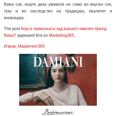
Вива сок, знајте дека уживате не само во вкусен сок,
туку и во наследство на традиција, квалитет и
иновација.
The post
Која е приказната зад вашиот омилен бренд
Вива?
appeared first on
Marketing365
.
Извор: Маркетинг365