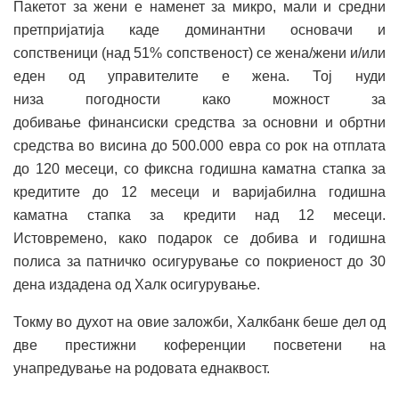
Пакетот за жени е наменет за микро, мали и средни
претпријатија каде доминантни основачи и
сопственици (над 51% сопственост) се жена/жени и/или
еден од управителите е жена. Тој нуди
низа погодности како можност за
добивање финансиски средства за основни и обртни
средства во висина до 500.000 евра со рок на отплата
до 120 месеци, со фиксна годишна каматна стапка за
кредитите до 12 месеци и варијабилна годишна
каматна стапка за кредити над 12 месеци.
Истовремено, како подарок се добива и годишна
полиса за патничко осигурување со покриеност до 30
дена издадена од Халк осигурување.
Токму во духот на овие заложби, Халкбанк беше дел од
две престижни коференции посветени на
унапредување на родовата еднаквост.