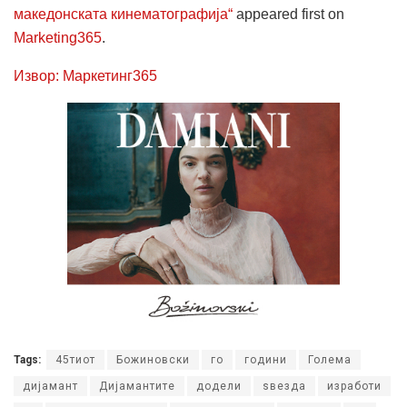
македонската кинематографија“
appeared first on
Marketing365
.
Извор: Маркетинг365
Tags:
45тиот
Божиновски
го
години
Голема
дијамант
Дијамантите
додели
ѕвезда
изработи