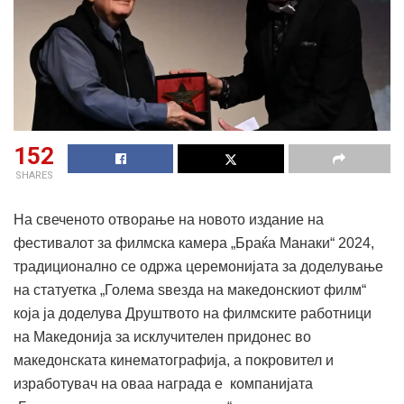
152
SHARES
На свеченото отворање на новото издание на
фестивалот за филмска камера „Браќа Манаки“ 2024,
традиционално се одржа церемонијата за доделување
на статуетка „Голема ѕвезда на македонскиот филм“
која ја доделува Друштвото на филмските работници
на Македонија за исклучителен придонес во
македонската кинематографија, а покровител и
изработувач на оваа награда е компанијата