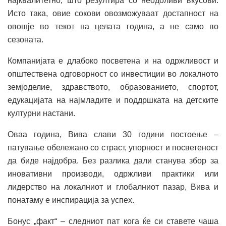
најквалитетно, што резултира со неодоливи вкусови.
Исто така, овие сокови овозможуваат достапност на
овошје во текот на целата година, а не само во
сезоната.
Компанијата е длабоко посветена и на одржливост и
општествена одговорност со инвестиции во локалното
земјоделие, здравството, образованието, спортот,
едукацијата на најмладите и поддршката на детските
културни настани.
Оваа година, Вива слави 30 години постоење –
патување обележано со страст, упорност и посветеност
да биде најдобра. Без разлика дали станува збор за
иновативни производи, одржливи практики или
лидерство на локалниот и глобалниот пазар, Вива и
понатаму е инспирација за успех.
Бонус „факт“ – следниот пат кога ќе си ставете чаша