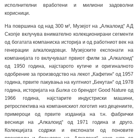
исполнителни вработени и милиони задоволни
корисници.
На површина од над 300 м², Музејот на „Алкалоид“ АД
Скопје вклучува внимателно колекционирани сегменти
од богатата компаниска историја и од работниот век на
генерации алкалоидовци. Музејските експонати на
компанијата го вклучуваат првиот филм за „Алкалоид“
од 1950 година, најстарото кутиче и оригиналното
одобрение за производство на лекот „Кафетин“ од 1957
година, првите пакувања на култниот „Бекутан“ од 1978
година, историјата на
Билка
со брендот Good Nature од
1966 година, најстарите индустриски машини,
ретроспектива на компанискиот логотип низ децениите,
примероци од првите изданија на т.н. фабрички
весници на „Алкалоид“ од 1971 година и друго.
Колекцијата содржи и експонати од поновите