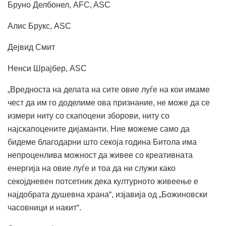
Бруно Делбонел, AFC, ASC
Алис Брукс, ASC
Дејвид Смит
Ненси Шрајбер, ASC
„Вредноста на делата на сите овие луѓе на кои имаме
чест да им го доделиме ова признание, не може да се
измери ниту со скапоцени зборови, ниту со
најскапоцените дијаманти. Ние можеме само да
бидеме благодарни што секоја година Битола има
непроценлива можност да живее со креативната
енергија на овие луѓе и тоа да ни служи како
секојдневен потсетник дека културното живеење е
најдобрата душевна храна“, изјавија од „Божиновски
часовници и накит“.