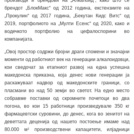
производи и брендови на „Алкалоид“, како што се
брендот „БлокМакс“ од 2012 година, екстензиите на
„Прокулин“ од 2017 година, „Бекутан Кидс Витс“ од
2019, портфолиото на „Мулти Есенс“ од 2020, како и
водечкото портфолио на цефалоспорини во
компанијата.
„Овој простор содржи бројни драги спомени и значајни
моменти од работниот век на генерации алкалоидовци,
кои сведочат за етапниот развој на една успешна
македонска приказна, која денес нови генерации ја
раскажуваат надвор од македонските граници, со
пласмани во над 50 земји во светот. На едно место
собравме поставки од скромните почетоци во два
погона, во кои 15 работници произведувале 350 кг
фармацевтски суровини, до денес, кога во зенитот на
деветтата деценија од нашето постоење имаме над
80.000 м
производствени капацитети, илјадници
2