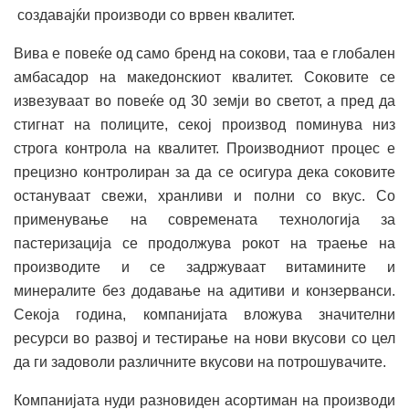
создавајќи производи со врвен квалитет.
Вива е повеќе од само бренд на сокови, таа е глобален
амбасадор на македонскиот квалитет. Соковите се
извезуваат во повеќе од 30 земји во светот, а пред да
стигнат на полиците, секој производ поминува низ
строга контрола на квалитет. Производниот процес е
прецизно контролиран за да се осигура дека соковите
остануваат свежи, хранливи и полни со вкус. Со
применување на современата технологија за
пастеризација се продолжува рокот на траење на
производите и се задржуваат витамините и
минералите без додавање на адитиви и конзерванси.
Секоја година, компанијата вложува значителни
ресурси во развој и тестирање на нови вкусови со цел
да ги задоволи различните вкусови на потрошувачите.
Компанијата нуди разновиден асортиман на производи