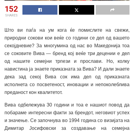
152
SHARES
Што ви паѓа на ум кога ќе помислите на свежи,
природни сокови кои веќе со години се дел од вашето
секојдневие? За многумина од нас во Македонија тоа
се соковите Вива — бренд кој веќе три децении е дел
од нашите семејни трпези и прослави. Но, колку
навистина ја знаете приказната за Вива? И дали знаете
дека зад секој Вива сок има дел од приказната
исполнета со посветеност, иновации и непоколеблива
преданост кон квалитетот.
Вива одбележува 30 години и тоа е нашиот повод да
побараме интересни факти за брендот, неговиот успех
и значење. Се започнува во 1994 година со визијата на
Димитар Јосифовски за создавање на семејна