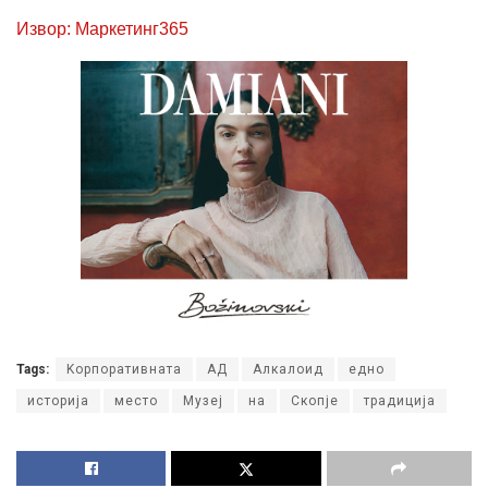
Извор: Маркетинг365
Tags:
Kорпоративната
АД
Алкалоид
едно
историја
место
Музеј
на
Скопје
традиција