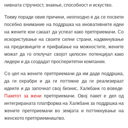
нивната стручност, знаење, способност и искуство.
Токму поради овие причини, неопходно е да се посвети
посебно внимание на поддршка на иновативните идеи
на жените кои сакаат да успеат како претприемачи. Со
искористување на своите силни страни, надминување
на предизвиците и прифаќање на можностите, жените
можат да го отклучат својот целосен потенцијал како
лидери и да создадат просперитетни компании.
Со цел на жените претприемачи да им даде поддршка,
да ги охрабри и да ги поттикне да ги реализираат
идеите и да започнат свој бизнис, Халкбанк го воведе
Пакетот за жени
претприемачи. Овој пакет е дел од
интегрираната платформа на Халкбанк за поддршка на
жените претприемачи во земјата и поттикнување на
женското претприемништво.