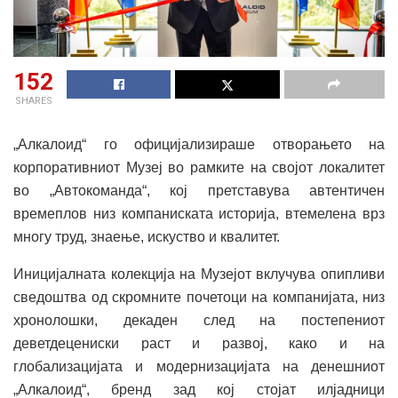
152
SHARES
„Алкалоид“ го официјализираше отворањето на
корпоративниот Музеј во рамките на својот локалитет
во „Автокоманда“, кој претставува автентичен
времеплов низ компаниската историја, втемелена врз
многу труд, знаење, искуство и квалитет.
Иницијалната колекција на Музејот вклучува опипливи
сведоштва од скромните почетоци на компанијата, низ
хронолошки, декаден след на постепениот
деветдецениски раст и развој, како и на
глобализацијата и модернизацијата на денешниот
„Алкалоид“, бренд зад кој стојат илјадници