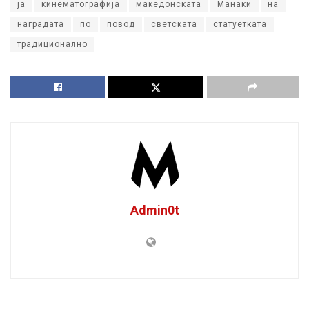
ја
кинематографија
македонската
Манаки
на
наградата
по
повод
светската
статуетката
традиционално
Admin0t