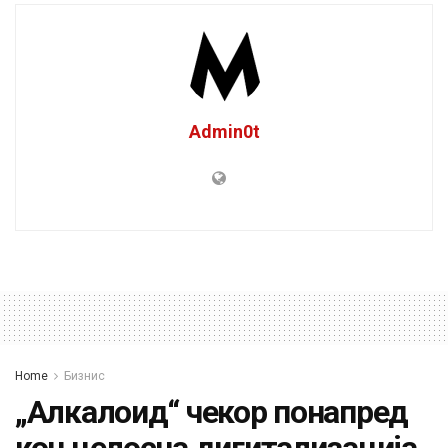
Admin0t
Home
Бизнис
„Алкалоид“ чекор понапред
кон целосна дигитализација