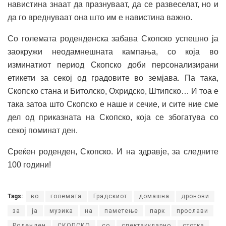
навистина знаат да празнуваат, да се развеселат, но и
да го вреднуваат она што им е навистина важно.
Со големата роденденска забава Скопско успешно ја
заокружи неодамнешната кампања, со која во
изминатиот период Скопско доби персонализирани
етикети за секој од градовите во земјава. Па така,
Скопско стана и Битолско, Охридско, Штипско… И тоа е
така затоа што Скопско е наше и сечие, и сите ние сме
дел од приказната на Скопско, која се збогатува со
секој поминат ден.
Среќен роденден, Скопско. И на здравје, за следните
100 години!
Tags:
во
големата
Градскиот
домашна
дронови
за
ја
музика
на
паметење
парк
прослави
Роденден
СКОПСКО
со
спектакуларно
стотка