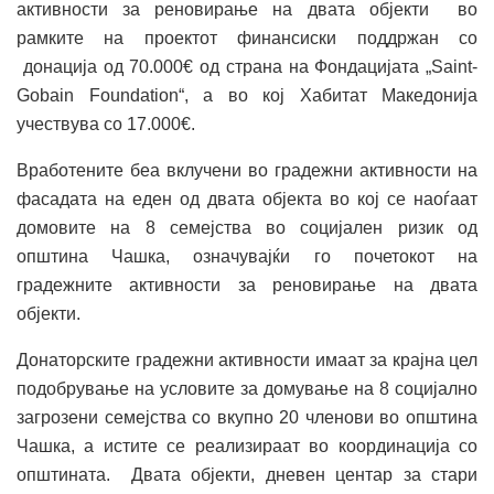
активности за реновирање на двата објекти во
рамките на проектот финансиски поддржан со
донација од 70.000€ од страна на Фондацијата „Saint-
Gobain Foundation“, а во кој Хабитат Македонија
учествува со 17.000€.
Вработените беа вклучени во градежни активности на
фасадата на еден од двата објекта во кој се наоѓаат
домовите на 8 семејства во социјален ризик од
општина Чашка, означувајќи го почетокот на
градежните активности за реновирање на двата
објекти.
Донаторските градежни активности имаат за крајна цел
подобрување на условите за домување на 8 социјално
загрозени семејства со вкупно 20 членови во општина
Чашка, а истите се реализираат во координација со
општината. Двата објекти, дневен центар за стари