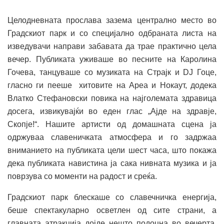
Целодневната прослава зазема централно место во
Градскиот парк и со специјално одбраната листа на
изведувачи направи забавата да трае практично цела
вечер. Публиката уживаше во песните на Каролина
Гочева, танцуваше со музиката на Страјк и DJ Гоце,
гласно ги пееше хитовите на Ареа и Нокаут, додека
Влатко Стефановски повика на најголемата здравица
досега, извикувајќи во еден глас „Ајде на здравје,
Скопје!“. Нашите артисти од домашната сцена ја
одржуваа славеничката атмосфера и го задржаа
вниманието на публиката цели шест часа, што покажа
дека публиката навистина ја сака нивната музика и ја
поврзува со моменти на радост и среќа.
Градскиот парк блескаше со славечничка енергија,
беше спектакуларно осветлен од сите страни, a
главната атракција дојде нешто подоцна во вечерта,