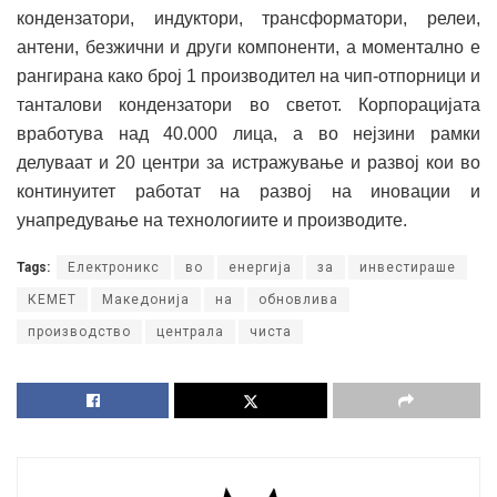
кондензатори, индуктори, трансформатори, релеи,
антени, безжични и други компоненти, а моментално е
рангирана како број 1 производител на чип-отпорници и
танталови кондензатори во светот. Корпорацијата
вработува над 40.000 лица, а во нејзини рамки
делуваат и 20 центри за истражување и развој кои во
континуитет работат на развој на иновации и
унапредување на технологиите и производите.
Tags:
Eлектроникс
во
енергија
за
инвестираше
КЕМЕТ
Македонија
на
обновлива
производство
централа
чиста