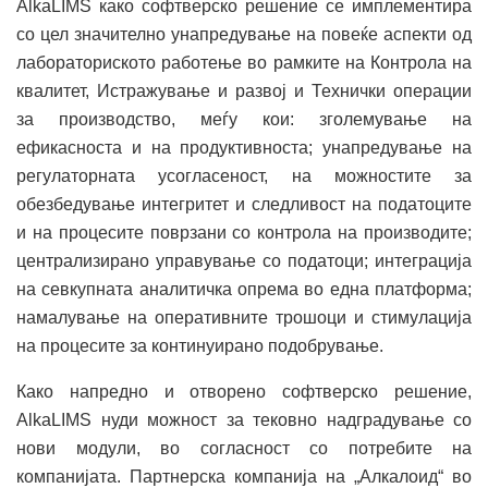
AlkaLIMS како софтверско решение се имплементира
со цел значително унапредување на повеќе аспекти од
лабораториското работење во рамките на Контрола на
квалитет, Истражување и развој и Технички опeрации
за произвoдство, меѓу кои: зголемување на
ефикасноста и на продуктивноста; унапредување на
регулаторната усогласеност, на можностите за
обезбедување интегритет и следливост на податоците
и на процесите поврзани со контрола на производите;
централизирано управување со податоци; интеграција
на севкупната аналитичка опрема во една платформа;
намалување на оперативните трошоци и стимулација
на процесите за континуирано подобрување.
Како напредно и отворено софтверско решение,
AlkaLIMS нуди можност за тековно надградување со
нови модули, во согласност со потребите на
компанијата. Партнерска компанија на „Алкалоид“ во