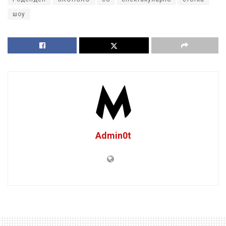
шоу
Admin0t