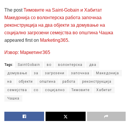
The post
Тимовите на Saint-Gobain и Хабитат
Македонија со волонтерска работа започнаа
реконструкција на два објекти за домување на
социјално загрозени семејства во општина Чашка
appeared first on
Marketing365
.
Извор: Маркетинг365
Tags:
SaintGobain
во
волонтерска
два
домување
за
загрозени
започнаа
Македонија
на
објекти
општина
работа
реконструкција
семејства
со
социјално
Тимовите
Хабитат
Чашка