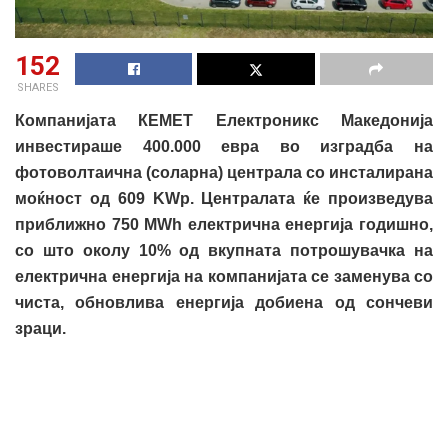
152
SHARES
Компанијата КЕМЕТ Eлектроникс Македонија
инвестираше 400.000 евра во изградба на
фотоволтаична (соларна) централа со инсталирана
моќност од 609 KWp. Централата ќе произведува
приближно 750 MWh електрична енергија годишно,
со што околу 10% од вкупната потрошувачка на
електрична енергија на компанијата се заменува со
чиста, обновлива енергија добиена од сончеви
зраци.