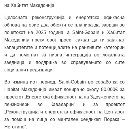
на Хабитат Македонија.
Целосната реконструкција и енергетско ефикасна
обнова на овие два објекти се планира да заврши во
почетокот на 2025 година, а Saint-Gobain и Хабитат
Македонија преку овој проект сакаат да ги зајакнат
капацитетите и потенцијалите на ранливите категории
и да помогнат за нивна интеграција во локалната
заедница и поддршка во справувањето со сите
социјални предизвици.
Во изминатиот период, Saint-Gobain во соработка со
Habitat Македонија имаат донирано околу 80.000€ за
проектот „Енергетска ефикасност на на Здружението на
пензионери во Кавадарци” и за проектот
„Реконструкција и енергетска ефикасност на Центарот
за помош на лица со ментален хендикеп Порака –
Неготино”.