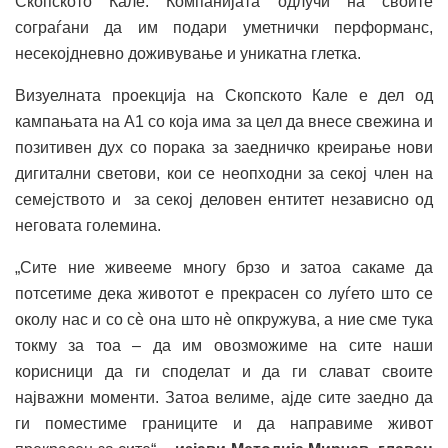
Скопското Кале. Компанијата одлучи на своите
сограѓани да им подари уметнички перформанс,
несекојдневно доживување и уникатна глетка.
Визуелната проекција на Скопското Кале е дел од
кампањата на А1 со која има за цел да внесе свежина и
позитивен дух со порака за заедничко креирање нови
дигитални светови, кои се неопходни за секој член на
семејството и за секој деловен ентитет независно од
неговата големина.
„Сите ние живееме многу брзо и затоа сакаме да
потсетиме дека животот е прекрасен со луѓето што се
околу нас и со сè она што нè опкружува, а ние сме тука
токму за тоа – да им овозможиме на сите наши
корисници да ги споделат и да ги слават своите
најважни моменти. Затоа велиме, ајде сите заедно да
ги поместиме границите и да направиме живот