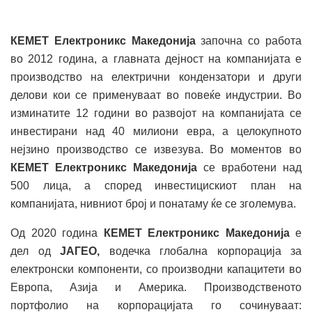
КЕМЕТ Електроникс Македонија
започна со работа
во 2012 година, а главната дејност на компанијата е
производство на електрични кондензатори и други
делови кои се применуваат во повеќе индустрии. Во
изминатите 12 години во развојот на компанијата се
инвестирани над 40 милиони евра, а целокупното
нејзино производство се извезува. Во моментов во
КЕМЕТ Електроникс Македонија
се вработени над
500 лица, а според инвестицискиот план на
компанијата, нивниот број и понатаму ќе се зголемува.
Од 2020 година
КЕМЕТ Електроникс Македонија
е
дел од
ЈАГЕО,
водечка глобална корпорација за
електронски компоненти, со производни капацитети во
Европа, Азија и Америка. Производственото
портфолио на корпорацијата го сочинуваат: