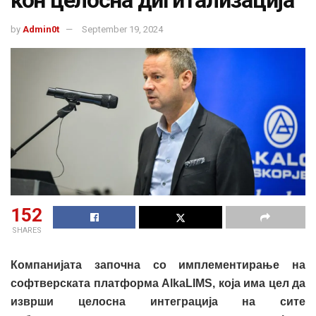
by
Admin0t
September 19, 2024
152
SHARES
Компанијата започна со имплементирање на
софтверската платформа AlkaLIMS, која има цел да
изврши целосна интеграција на сите