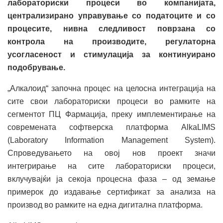
лабораториски процеси во компанијата,
централизирано управување со податоците и со
процесите, нивна следливост поврзана со
контрола на производите, регулаторна
усогласеност и стимулација за континуирано
подобрување.
„Алкалоид“ започна процес на целосна интеграција на
сите свои лабораториски процеси во рамките на
сегментот ПЦ Фармација, преку имплементирање на
современата софтверска платформа AlkaLIMS
(Laboratory Information Management System).
Спроведувањето на овој нов проект значи
интегрирање на сите лабораториски процеси,
вклучувајќи ја секоја процесна фаза – од земање
примерок до издавање сертификат за анализа на
производ во рамките на една дигитална платформа.