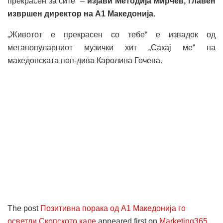
прекрасен за сите“ –
изјави Методија Мирчев, главен
извршен директор на А1 Македонија.
„Животот е прекрасен со тебе“ е извадок од
мегапопуларниот музички хит „Сакај ме“ на
македонската поп-дива Каролина Гочева.
The post
Позитивна порака од А1 Македонија го
осветли Скопското кале
appeared first on
Marketing365
.