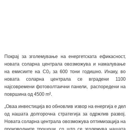
Покрај за зголемување на енергетската ефикасност,
новата соларна централа овозможува и намалување
на емисиите на C0₂ за 600 тони годишно. Инаку, во
новата соларна централа се вградени 1100
најсовремени фотоволтаични панели, распоредени на
површина од 4500 m².
„Оваа инвестиција во обновлив извор на енергија е дел
од нашата долгорочна стратегија за одржлив развој.
Новата соларна централа овозможува оптимизација на
производните трошоци, со што се зголемува нашата