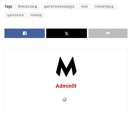
Tags:
Алкалоид
дигитализација
кон
понапред
целосна
чекор
Admin0t