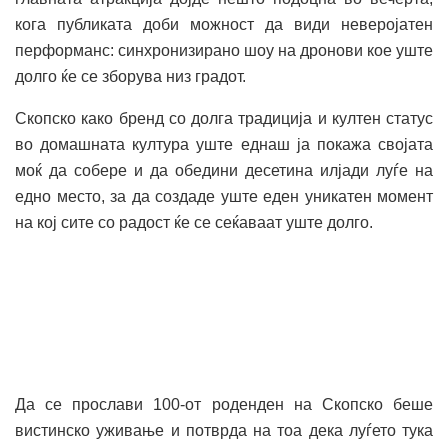
кога публиката доби можност да види неверојатен
перформанс: синхронизирано шоу на дронови кое уште
долго ќе се зборува низ градот.
Скопско како бренд со долга традиција и култен статус
во домашната култура уште еднаш ја покажа својата
моќ да собере и да обедини десетина илјади луѓе на
едно место, за да создаде уште еден уникатен момент
на кој сите со радост ќе се сеќаваат уште долго.
Да се прослави 100-от роденден на Скопско беше
вистинско уживање и потврда на тоа дека луѓето тука