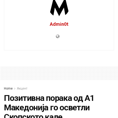
Admin0t
Home
Акцент
Позитивна порака од А1
Македонија го осветли
Скопското кале