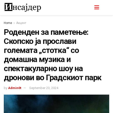
Home
Акцент
Роденден за паметење:
Скопско ја прослави
големата „стотка“ со
домашна музика и
спектакуларно шоу на
дронови во Градскиот парк
by
Admin0t
September 23, 2024