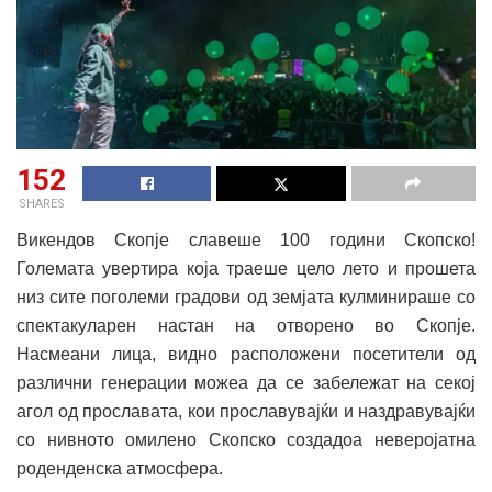
152
SHARES
Викендов Скопје славеше 100 години Скопско!
Големата увертира која траеше цело лето и прошета
низ сите поголеми градови од земјата кулминираше со
спектакуларен настан на отворено во Скопје.
Насмеани лица, видно расположени посетители од
различни генерации можеа да се забележат на секој
агол од прославата, кои прославувајќи и наздравувајќи
со нивното омилено Скопско создадоа неверојатна
роденденска атмосфера.