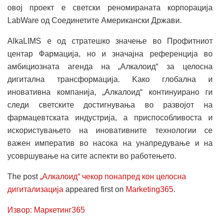
овој проект е светски реномираната корпорација
LabWare од Соединетите Американски Држави.
AlkaLIMS е од стратешко значење во Профитниот
центар Фармација, но и значајна референција во
амбициозната агенда на „Алкалоид“ за целосна
дигитална трансформација. Kако глобална и
иновативна компанија, „Алкалоид“ континуирано ги
следи светските достигнувања во развојот на
фармацевтската индустрија, а приспособливоста и
искористувањето на иновативните технологии се
важен императив во насока на унапредување и на
усовршување на сите аспекти во работењето.
The post
„Алкалоид“ чекор понапред кон целосна
дигитализација
appeared first on
Marketing365
.
Извор: Маркетинг365