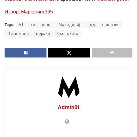
Извор: Маркетинг365
Tags:
А1
го
кале
Македонија
од
осветли
Позитивна
порака
Скопското
Admin0t