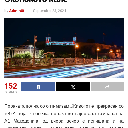
by
Admin0t
September 23, 2024
152
SHARES
Пораката полна со оптимизам „Животот е прекрасен со
тебе“, која е носечка порака во најновата кампања на
А1 Македонија, од вчера вечер е испишана и на