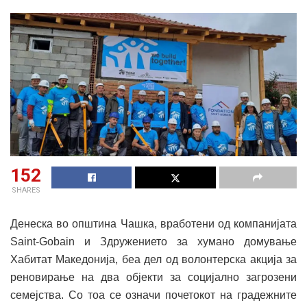
152
SHARES
Денеска во општина Чашка, вработени од компанијата
Saint-Gobain и Здружението за хумано домување
Хабитат Македонија, беа дел од волонтерска акција за
реновирање на два објекти за социјално загрозени
семејства. Со тоа се означи почетокот на градежните