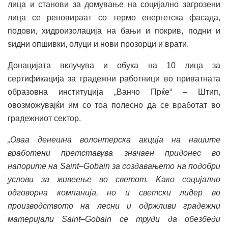
лица и станови за домување на социјално загрозени
лица се реновираат со термо енергетска фасада,
подови, хидроизолација на бањи и покрив, подни и
ѕидни опшивки, олуци и нови прозорци и врати.
Донацијата вклучува и обука на 10 лица за
сертификација за градежни работници во приватната
образовна институција „Ванчо Прќе“ – Штип,
овозможувајќи им со тоа полесно да се вработат во
градежниот сектор.
„Оваа денешна волонтерска акција на нашите
вработени претставува значаен придонес во
напорите на
Saint
–
Gobain
за создавањето на подобри
услови за живеење во светот.
K
ако социјално
одговорна компанија, но и светски лидер во
производството на лесни и одржливи градежни
материјали
Saint
–
Gobain
се труди да обезбеди