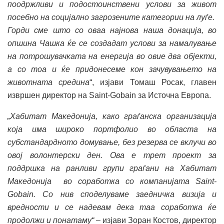
поодржливи и подостоинствени услови за живот
посебно на социјално загрозените категории на луѓе.
Горди сме што со оваа најнова наша донација, во
опшина Чашка ќе се создадат услови за намалување
на потрошувачката на енергија во овие два објекти,
а со тоа и ќе придонесеме кон зачувувањето на
животната средина
“, изјави Томаш Росак, главен
извршен директор на Saint-Gobain за Источна Европа.
„Хабитат Македонија, како граѓанска организација
која има широко портфолио во областа на
субстандардното домување, без резерва се вклучи во
овој волонтерски ден. Ова е трет проект за
поддршка на ранливи групи граѓани на Хабитат
Македонија во соработка со компанијата Saint-
Gobain. Со нив споделуваме заедничка визија и
вредности и се надевам дека таа соработка ќе
продолжи и понатаму“
– изјави Зоран Костов, директор