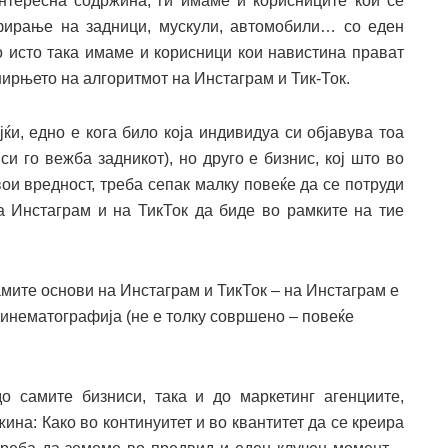
нтересна содржина, ги имаме и корисниците кои се
фирање на задници, мускули, автомобили… со еден
о исто така имаме и корисници кои навистина прават
ирњето на алгоритмот на Инстаграм и Тик-Ток.
јќи, едно е кога било која индивидуа си објавува тоа
си го вежба задникот), но друго е бизнис, кој што во
вои вредност, треба сепак малку повеќе да се потруди
на Инстаграм и на ТикТок да биде во рамките на тие
амите основи на Инстаграм и ТикТок – на Инстаграм е
 кинематографија (не е толку совршено – повеќе
 самите бизниси, така и до маркетинг агенциите,
ина: Како во континуитет и во квантитет да се креира