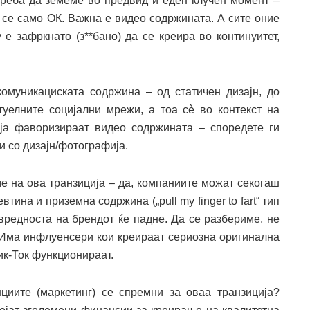
 треба да земеме во предвид и еден клучен момент –
 се само ОК. Важна е видео содржината. А сите оние
 е зафркнато (з**бано) да се креира во континуитет,
комуникациската содржина – од статичен дизајн, до
уелните социјални мрежи, а тоа сѐ во контекст на
ја фаворизираат видео содржината – споредете ги
и со дизајн/фотографија.
е на ова транзиција – да, компаниите можат секогаш
ина и приземна содржина („pull my finger to fart“ тип
 вредноста на брендот ќе падне. Да се разбериме, не
. Има инфлуенсери кои креираат сериозна оригинална
ик-Ток функционираат.
циите (маркетинг) се спремни за оваа транзиција?