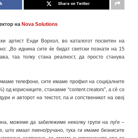
k
Share on Twitter
ектор на
Nova Solutions
ски артист Енди Ворхол, во каталогот посветен на
о: „Во иднина сите ќе бидат светски познати на 15
ава, таа толку стана реалност, да просто станува
имаме телефони, сите имаме профил на социјалните
 од корисниците, станавме “content creators”, а сѐ со
дури и авторот на текстот, па и сопственикот на овој
ина, можеме да забележиме неколку групи на луѓе –
ле, што имаат пиено/ручано, тука ги имаме бизнисите