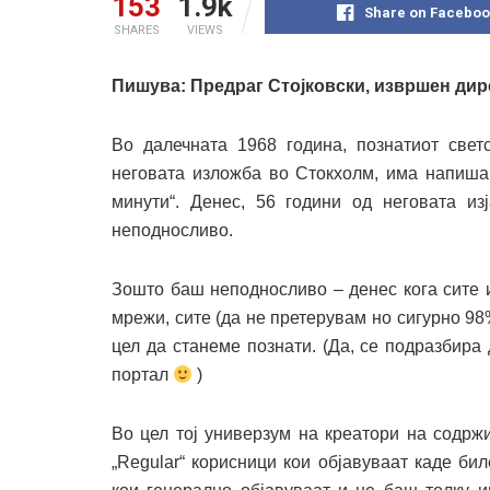
153
1.9k
Share on Faceboo
SHARES
VIEWS
Пишува: Предраг Стојковски, извршен дир
Во далечната 1968 година, познатиот свет
неговата изложба во Стокхолм, има напишан
минути“. Денес, 56 години од неговата изј
неподносливо.
Зошто баш неподносливо – денес кога сите 
мрежи, сите (да не претерувам но сигурно 98%)
цел да станеме познати. (Да, се подразбира 
портал
)
Во цел тој универзум на креатори на содрж
„Regular“ корисници кои објавуваат каде би