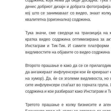
содржина, која нема да биде досадна. Тука
денес добриот дизајн и добрата фотографија
кој што се занимаваат со видео, знаат колку
квалитетна (оригинална) содржина.
Тука значи, сме сведоци на транзиција на 
кратка видео содржина оптимизирана за акт
Инстаграм и Тик-Тик. И самите платформи 
видливостите на објавите со видео содржина 
Второто прашање е како да се се прилагодим
да ангажираат инфлуенсери кои ќе креираат евт
на хумор). Да, ќе се зголеми видливоста, но
сите инфлуенсери спаѓаат во горната група
содржина и кои разбираат како Инстаграм и Т
Третото прашање е колку бизнисите и аген