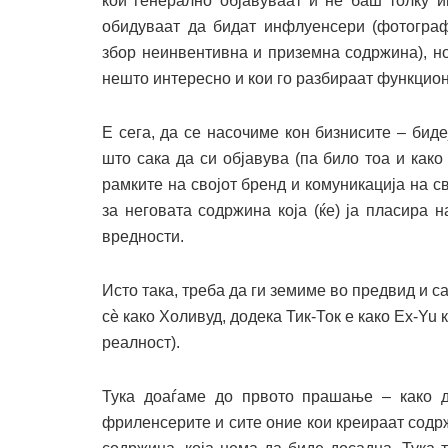
кои генерално објавуваат и не баш толку и
обидуваат да бидат инфлуенсери (фотогра
збор неинвентивна и приземна содржина), н
нешто интересно и кои го разбираат функцион
Е сега, да се насочиме кон бизнисите – биде
што сака да си објавува (па било тоа и како 
рамките на својот бренд и комуникација на с
за неговата содржина која (ќе) ја пласира 
вредности.
Исто така, треба да ги земиме во предвид и с
сѐ како Холивуд, додека Тик-Ток е како Ex-Yu
реалност).
Тука доаѓаме до првото прашање – како до
фриленсерите и сите оние кои креираат содрж