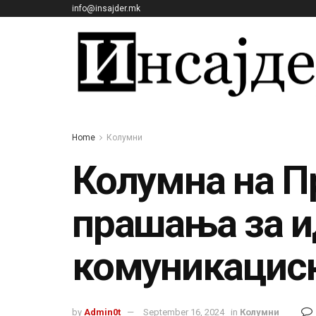
info@insajder.mk
Home
Колумни
Колумна на П
прашања за и
комуникацис
by
Admin0t
September 16, 2024
in
Колумни