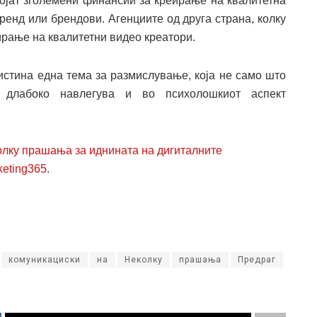
војат зголемени финансии за креирање на квалитетна
бренд или брендови. Агенциите од друга страна, колку
ирање на квалитетни видео креатори.
истина една тема за размислување, која не само што
у длабоко навлегува и во психолошкиот аспект
олку прашања за иднината на дигиталните
keting365
.
комуникациски
на
Неколку
прашања
Предраг