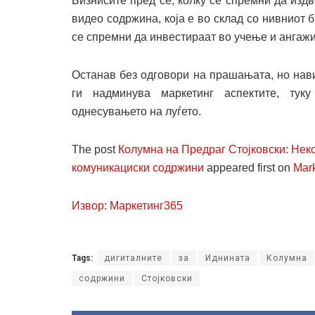
Бизнисите пред сѐ, колку се спремни да изд
видео содржина, која е во склад со нивниот 
се спремни да инвестираат во учење и ангаж
Останав без одговори на прашањата, но нав
ги надминува маркетинг аспектите, тук
однесувањето на луѓето.
The post
Колумна на Предраг Стојковски: Нек
комуникациски содржини
appeared first on
Mar
Извор: Маркетинг365
Tags:
дигиталните
за
Иднината
Колумна
содржини
Стојковски