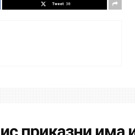
Tweet
38
ис приказни има и