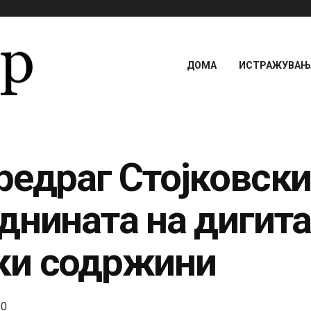
ДОМА
ИСТРАЖУВАЊА
редраг Стојковски
днината на дигит
ки содржини
0