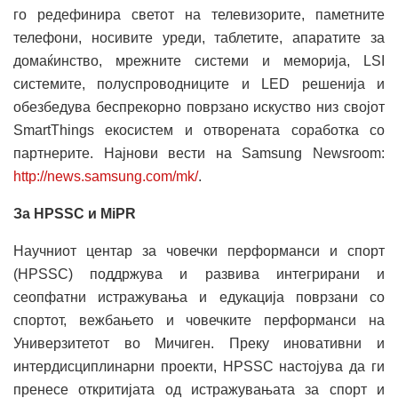
го редефинира светот на телевизорите, паметните
телефони, носивите уреди, таблетите, апаратите за
домаќинство, мрежните системи и меморија, LSI
системите, полуспроводниците и LED решенија и
обезбедува беспрекорно поврзано искуство низ својот
SmartThings екосистем и отворената соработка со
партнерите. Најнови вести на Samsung Newsroom:
http://news.samsung.com/mk/
.
За HPSSC и MiPR
Научниот центар за човечки перформанси и спорт
(HPSSC) поддржува и развива интегрирани и
сеопфатни истражувања и едукација поврзани со
спортот, вежбањето и човечките перформанси на
Универзитетот во Мичиген. Преку иновативни и
интердисциплинарни проекти, HPSSC настојува да ги
пренесе откритијата од истражувањата за спорт и