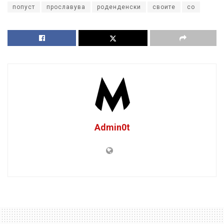
попуст
прославува
роденденски
своите
со
Admin0t