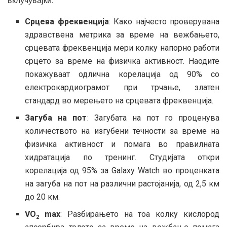
вклучувајќи:
Срцева фреквенција
: Како најчесто проверувана
здравствена метрика за време на вежбањето,
срцевата фреквенција мери колку напорно работи
срцето за време на физичка активност. Наодите
покажуваат одлична корелација од 90% со
електрокардиограмот при трчање, златен
стандард во мерењето на срцевата фреквенција.
Загуба на пот
: Загубата на пот го проценува
количеството на изгубени течности за време на
физичка активност и помага во правилната
хидратација по тренинг. Студијата откри
корелација од 95% за Galaxy Watch во проценката
на загуба на пот на различни растојанија, од 2,5 км
до 20 км.
VO
max
: Разбирањето на тоа колку кислород
2