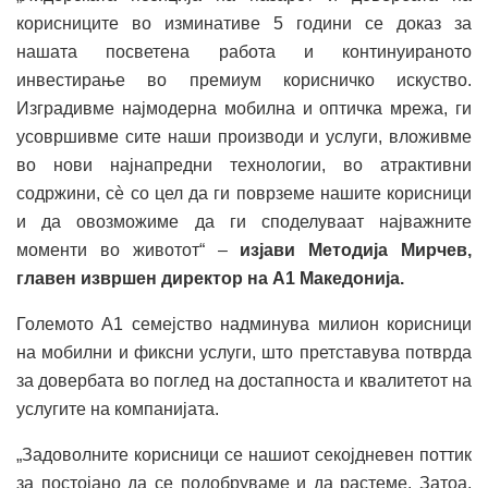
корисниците во изминативе 5 години се доказ за
нашата посветена работа и континуираното
инвестирање во премиум корисничко искуство.
Изградивме најмодерна мобилна и оптичка мрежа, ги
усовршивме сите наши производи и услуги, вложивме
во нови најнапредни технологии, во атрактивни
содржини, сè со цел да ги поврземе нашите корисници
и да овозможиме да ги споделуваат најважните
моменти во животот“ –
изјави Методија Мирчев,
главен извршен директор на А1 Македонија.
Големото А1 семејство надминува милион корисници
на мобилни и фиксни услуги, што претставува потврда
за довербата во поглед на достапноста и квалитетот на
услугите на компанијата.
„Задоволните корисници се нашиот секојдневен поттик
за постојано да се подобруваме и да растеме. Затоа,