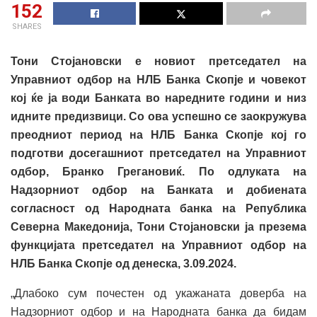
152
SHARES
Тони Стојановски е новиот претседател на
Управниот одбор на НЛБ Банка Скопје и човекот
кој ќе ја води Банката во наредните години и низ
идните предизвици. Со ова успешно се заокружува
преодниот период на НЛБ Банка Скопје кој го
подготви досегашниот претседател на Управниот
одбор
,
Бранко Грегановиќ. По одлуката на
Надзорниот одбор на Банката и добиената
согласност од Народната банка на Република
Северна Македонија, Тони Стојановски ја презема
функцијата претседател на Управниот одбор
на
НЛБ Банка Скопје
од
денеска,
3.09.2024
.
„Длабоко сум почестен од укажаната доверба на
Надзорниот одбор и на Народната банка да бидам