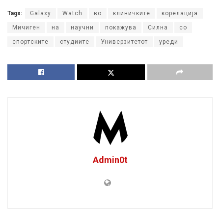
Tags:
Galaxy
Watch
во
клиничките
корелација
Мичиген
на
научни
покажува
Силна
со
спортските
студиите
Универзитетот
уреди
Admin0t