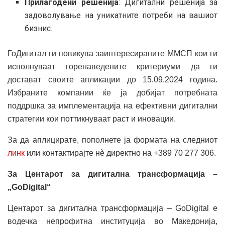
Прилагодени решенија
: Дигитални решенија за
задоволување на уникатните потреби на вашиот
бизнис.
ГоДигитал ги повикува заинтересираните ММСП кои ги
исполнуваат горенаведените критериуми да ги
достават своите апликации до 15.09.2024 година.
Избраните компании ќе ја добијат потребната
поддршка за имплементација на ефективни дигитални
стратегии кои поттикнуваат раст и иновации.
За да аплицирате, пополнете ја формата на следниот
линк
или контактирајте нè директно на +389 70 277 306.
За Центарот за дигитална трансформација –
„
GoDigital
“
Центарот за дигитална трансформација – GoDigital е
водечка непрофитна институција во Македонија,