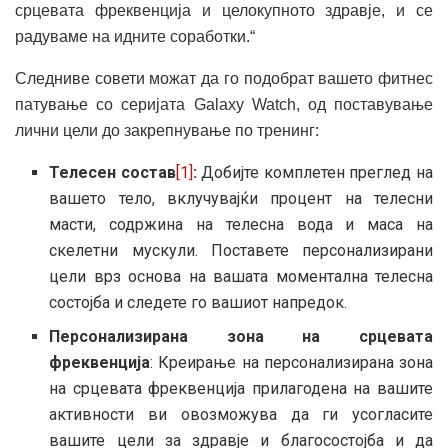
срцевата фреквенција и целокупното здравје, и се
радуваме на идните соработки.“
Следниве совети можат да го подобрат вашето фитнес
патување со серијата Galaxy Watch, од поставување
лични цели до закрепнување по тренинг:
Телесен состав
[1]
:
Добијте комплетен преглед на
вашето тело, вклучувајќи процент на телесни
масти, содржина на телесна вода и маса на
скелетни мускули. Поставете персонализирани
цели врз основа на вашата моментална телесна
состојба и следете го вашиот напредок.
Персонализирана зона на срцевата
фреквенција
: Креирање на персонализирана зона
на срцевата фреквенција прилагодена на вашите
активности ви овозможува да ги усогласите
вашите цели за здравје и благосостојба и да