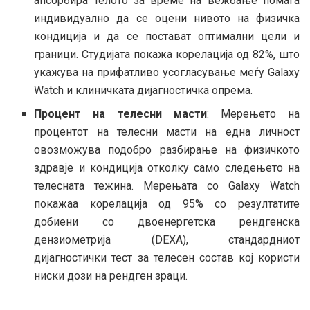
апсорбира телото за време на вежбање помага
индивидуално да се оцени нивото на физичка
кондиција и да се постават оптимални цели и
граници. Студијата покажа корелација од 82%, што
укажува на прифатливо усогласување меѓу Galaxy
Watch и клиничката дијагностичка опрема.
Процент на телесни масти
: Мерењето на
процентот на телесни масти на една личност
овозможува подобро разбирање на физичкото
здравје и кондиција отколку само следењето на
телесната тежина. Мерењата со Galaxy Watch
покажаа корелација од 95% со резултатите
добиени со двоенергетска рендгенска
дензиометрија (DEXA), стандардниот
дијагностички тест за телесен состав кој користи
ниски дози на рендген зраци.