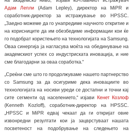
на академско ниво,“ изјави ко-главниот истражувач
Адам Лепли
(Adam Lepley), директор на MiPR и
соработник-директор за истражување во HPSSC.
„Заедно можеме да го унапредиме научното откритие и
на корисниците да им обезбедиме информации кои ќе
го подобрат користењето на технологијата на Samsung.
Оваа синергија ја нагласува моќта на обединување на
академскиот успех со индустриската иновација, и ние
сме благодарни за оваа соработка.“
„Среќни сме што го продолжуваме нашето партнерство
со Samsung за да осигуриме дека иновациите во
технологијата на носиви уреди се достапни и точни кај
сите сегменти од населението,“ изјави
Кенет Козлоф
(Kenneth Kozloff), соработник-директор на HPSSC.
„HPSSC и MiPR едвај чекаат да ги откријат овие
извонредни резултати кои ја зацврстуваат нашата
посветеност на подобрување на следењето на