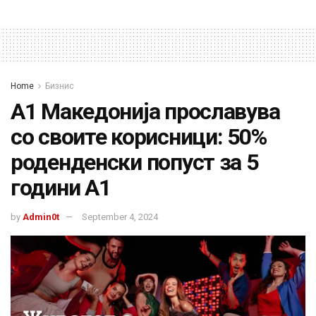
Home
Бизнис
А1 Македонија прославува
со своите корисници: 50%
роденденски попуст за 5
години А1
by
Admin0t
September 4, 2024