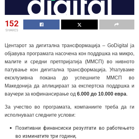
152
SHARES
Центарот за дигитална трансформација – GoDigital ја
објавува програмата насочена кон поддршка на микро,
малите и средни претпријатија (ММСП) во нивното
патување кон дигитална трансформација. Упатуваме
ексклузивна покана до успешните ММСП во
Македонија да аплицираат за експертска поддршка и
ваучери за кофинансирање од
6.000 до 10.000 евра
.
За учество во програмата, компаниите треба да ги
исполнуваат следните услови:
Позитивни финансиски резултати во работењето
во изминатите три години,