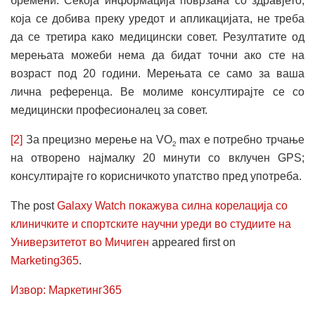
бремени. Секоја информација поврзана со здравјето,
која се добива преку уредот и апликацијата, не треба
да се третира како медицински совет. Резултатите од
мерењата можеби нема да бидат точни ако сте на
возраст под 20 години. Мерењата се само за ваша
лична референца. Ве молиме консултирајте се со
медицински професионалец за совет.
[2]
За прецизно мерење на VO
max е потребно трчање
2
на отворено најмалку 20 минути со вклучен GPS;
консултирајте го корисничкото упатство пред употреба.
The post
Galaxy Watch покажува силна корелација со
клиничките и спортските научни уреди во студиите на
Универзитетот во Мичиген
appeared first on
Marketing365
.
Извор: Маркетинг365