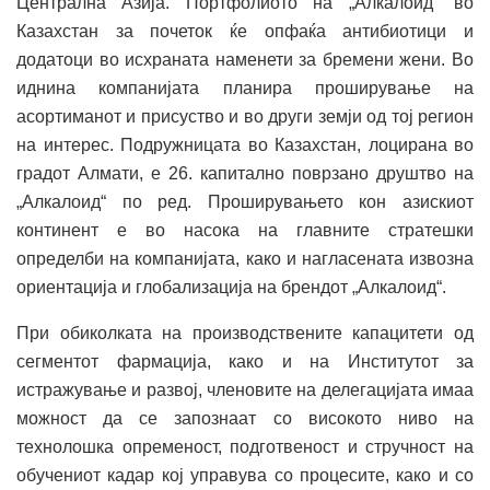
Централна Азија. Портфолиото на „Алкалоид“ во
Казахстан за почеток ќе опфаќа антибиотици и
додатоци во исхраната наменети за бремени жени. Во
иднина компанијата планира проширување на
асортиманот и присуство и во други земји од тој регион
на интерес. Подружницата во Казахстан, лоцирана во
градот Алмати, е 26. капитално поврзано друштво на
„Алкалоид“ по ред. Проширувањето кон азискиот
континент е во насока на главните стратешки
определби на компанијата, како и нагласената извозна
ориентација и глобализација на брендот „Алкалоид“.
При обиколката на производствените капацитети од
сегментот фармација, како и на Институтот за
истражување и развој, членовите на делегацијата имаа
можност да се запознаат со високото ниво на
технолошка опременост, подготвеност и стручност на
обучениот кадар кој управува со процесите, како и со