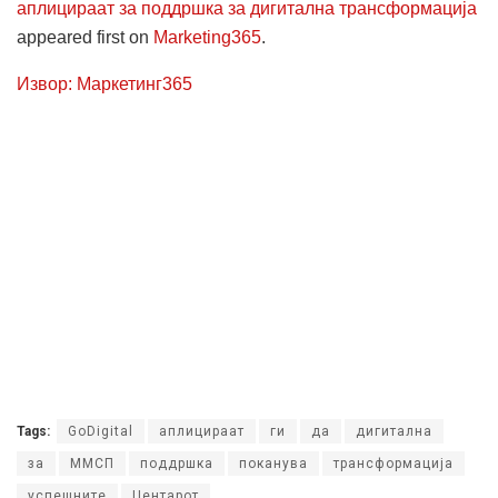
аплицираат за поддршка за дигитална трансформација
appeared first on
Marketing365
.
Извор: Маркетинг365
Tags:
GoDigital
аплицираат
ги
да
дигитална
за
ММСП
поддршка
поканува
трансформација
успешните
Центарот