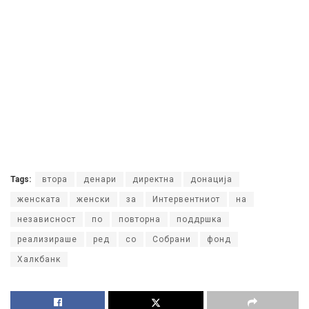
Tags:
втора
денари
директна
донација
женската
женски
за
Интервентниот
на
независност
по
повторна
поддршка
реализираше
ред
со
Собрани
фонд
Халкбанк