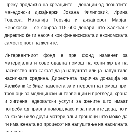
Преку продажба на креациите – донации од познатите
македонски дизајнерки Јована Филиповиќ, Ирина
Тошева, Наталија Терзија и дизајнерот Марјан
Бебекоски – се собраа 118 600 денари што Халкбанк
директно ќе ги насочи кон финансиската и економската
самостојност на жените.
Интервентниот фонд е прв фонд наменет за
материјална и советодавна помош на жени жртви на
насилство што сакаат да ја напуштат или ја напуштиле
насилната средина. Директната парична донација на
Халкбанк ќе биде наменета за интервентна помош при:
трошоци за медицински интервенции и прегледи, храна
и хигиена, адвокатски услуги за жените што имаат
потреба од правна помош, како и за нивните деца, но и
за какви било други материјални трошоци што може да
ги има жената во процесот на напуштање на насилната
средина.