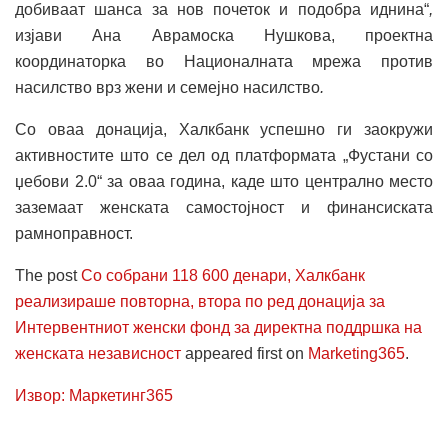
добиваат шанса за нов почеток и подобра иднина“
,
изјави Ана Аврамоска Нушкова, проектна
координаторка во Националната мрежа против
насилство врз жени и семејно насилство
.
Со оваа донација, Халкбанк успешно ги заокружи
активностите што се дел од платформата „Фустани со
џебови 2.0“ за оваа година, каде што централно место
заземаат женската самостојност и финансиската
рамноправност.
The post
Со собрани 118 600 денари, Халкбанк
реализираше повторна, втора по ред донација за
Интервентниот женски фонд за директна поддршка на
женската независност
appeared first on
Marketing365
.
Извор: Маркетинг365