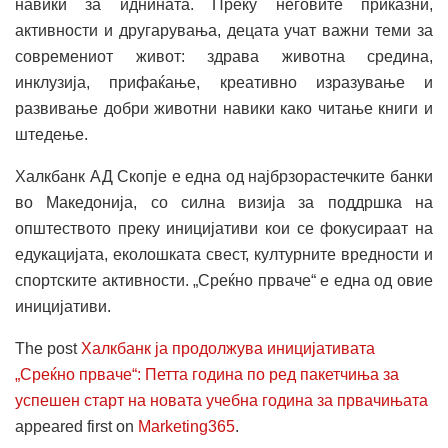
навики за иднината. Преку неговите приказни,
активности и другарувања, децата учат важни теми за
современиот живот: здрава животна средина,
инклузија, прифаќање, креативно изразување и
развивање добри животни навики како читање книги и
штедење.
Халкбанк АД Скопје е една од најбрзорастечките банки
во Македонија, со силна визија за поддршка на
општеството преку иницијативи кои се фокусираат на
едукацијата, еколошката свест, културните вредности и
спортските активности. „Среќно прваче“ е една од овие
иницијативи.
The post
Халкбанк ја продолжува иницијативата
„Среќно прваче“: Петта година по ред пакетчиња за
успешен старт на новата учебна година за првачињата
appeared first on
Marketing365
.