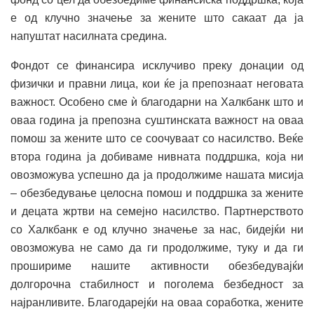
е од клучно значење за жените што сакаат да ја
напуштат насилната средина.
Фондот се финансира исклучиво преку донации од
физички и правни лица, кои ќе ја препознаат неговата
важност. Особено сме ѝ благодарни на Халкбанк што и
оваа година ја препозна суштинската важност на оваа
помош за жените што се соочуваат со насилство. Веќе
втора година ја добиваме нивната поддршка, која ни
овозможува успешно да ја продолжиме нашата мисија
– обезбедување целосна помош и поддршка за жените
и децата жртви на семејно насилство. Партнерството
со Халкбанк е од клучно значење за нас, бидејќи ни
овозможува не само да ги продолжиме, туку и да ги
прошириме нашите активности обезбедувајќи
долгорочна стабилност и поголема безбедност за
најранливите. Благодарејќи на оваа соработка, жените