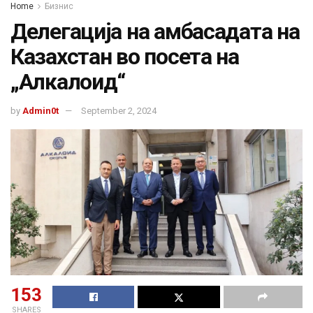
Home
Бизнис
Делегација на амбасадата на
Казахстан во посета на
„Алкалоид“
by
Admin0t
September 2, 2024
153
SHARES