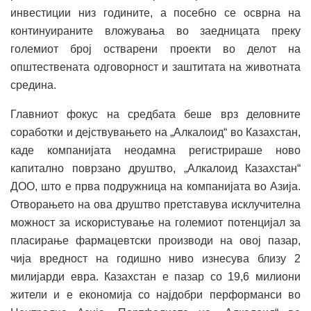
инвестиции низ годините, а посебно се осврна на
континуираните вложувања во заедницата преку
големиот број остварени проекти во делот на
општествената одговорност и заштитата на животната
средина.
Главниот фокус на средбата беше врз деловните
соработки и дејствувањето на „Алкалоид“ во Казахстан,
каде компанијата неодамна регистрираше ново
капитално поврзано друштво, „Алкалоид Казахстан“
ДОО, што е прва подружница на компанијата во Азија.
Отворањето на ова друштво претставува исклучителна
можност за искористување на големиот потенцијал за
пласирање фармацевтски производи на овој пазар,
чија вредност на годишно ниво изнесува близу 2
милијарди евра. Казахстан е пазар со 19,6 милиони
жители и е економија со најдобри перформанси во