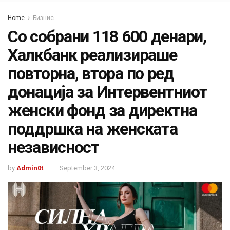
Home
Бизнис
Со собрани 118 600 денари,
Халкбанк реализираше
повторна, втора по ред
донација за Интервентниот
женски фонд за директна
поддршка на женската
независност
by
Admin0t
September 3, 2024