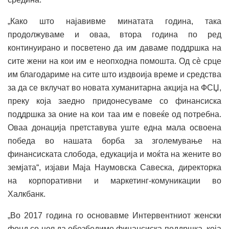
„Како што најавивме минатата година, така
продолжуваме и оваа, втора година по ред
континуирано и посветено да им даваме поддршка на
сите жени на кои им е неопходна помошта. Од сè срце
им благодариме на сите што издвоија време и средства
за да се вклучат во новата хуманитарна акција на ФСЏ,
преку која заедно придонесуваме со финансиска
поддршка за оние на кои таа им е повеќе од потребна.
Оваа донација претставува уште една мала освоена
победа во нашата борба за зголемување на
финансиската слобода, едукација и моќта на жените во
земјата“, изјави Маја Наумовска Савеска, директорка
на корпоративни и маркетинг-комуникации во
Халкбанк.
„Во 2017 година го основавме Интервентниот женски
фонд со цел да обезбедиме финансиска поддршка, која