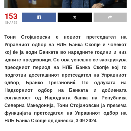
153
SHARES
Тони Стојановски е новиот претседател на
Управниот одбор на НЛБ Банка Скопје и човекот
кој ќе ја води Банката во наредните години и низ
идните предизвици. Со ова успешно се заокружува
преодниот период на НЛБ Банка Скопје кој го
подготви досегашниот претседател на Управниот
одбор
,
Бранко Грегановиќ. По одлуката на
Надзорниот одбор на Банката и добиената
согласност од Народната банка на Република
Северна Македонија, Тони Стојановски ја презема
функцијата претседател на Управниот одбор
на
НЛБ Банка Скопје
од
денеска,
3.09.2024
.