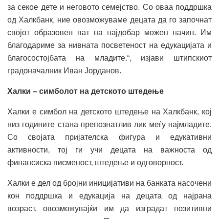
за секое дете и неговото семејство. Со оваа поддршка
од Халкбанк, ние овозможуваме децата да го започнат
својот образовен пат на најдобар можен начин. Им
благодариме за нивната посветеност на едукацијата и
благосостојбата на младите.“, изјави штипскиот
градоначалник Иван Јорданов.
Халки – симболот на детското штедење
Халки е симбол на детското штедење на Халкбанк, кој
низ годините стана препознатлив лик меѓу најмладите.
Со својата пријателска фигура и едукативни
активности, тој ги учи децата на важноста од
финансиска писменост, штедење и одговорност.
Халки е дел од бројни иницијативи на банката насочени
кон поддршка и едукација на децата од најрана
возраст, овозможувајќи им да изградат позитивни