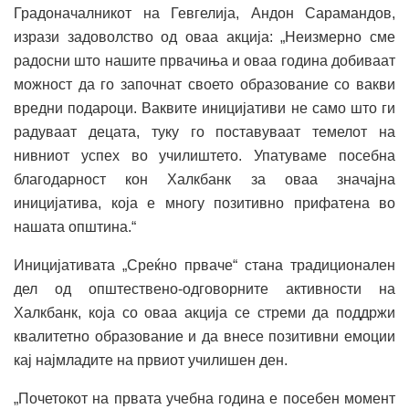
Градоначалникот на Гевгелија, Андон Сарамандов,
изрази задоволство од оваа акција: „Неизмерно сме
радосни што нашите првачиња и оваа година добиваат
можност да го започнат своето образование со вакви
вредни подароци. Ваквите иницијативи не само што ги
радуваат децата, туку го поставуваат темелот на
нивниот успех во училиштето. Упатуваме посебна
благодарност кон Халкбанк за оваа значајна
иницијатива, која е многу позитивно прифатена во
нашата општина.“
Иницијативата „Среќно прваче“ стана традиционален
дел од општествено-одговорните активности на
Халкбанк, која со оваа акција се стреми да поддржи
квалитетно образование и да внесе позитивни емоции
кај најмладите на првиот училишен ден.
„Почетокот на првата учебна година е посебен момент