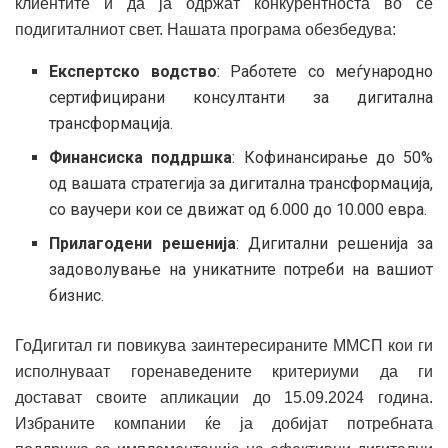
клиентите и да ја одржат конкурентноста во сè
подигиталниот свет. Нашата програма обезбедува:
Експертско водство
: Работете со меѓународно
сертифицирани консултанти за дигитална
трансформација.
Финансиска поддршка
: Кофинансирање до 50%
од вашата стратегија за дигитална трансформација,
со ваучери кои се движат од 6.000 до 10.000 евра.
Прилагодени решенија
: Дигитални решенија за
задоволување на уникатните потреби на вашиот
бизнис.
ГоДигитал ги повикува заинтересираните ММСП кои ги
исполнуваат горенаведените критериуми да ги
достават своите апликации до 15.09.2024 година.
Избраните компании ќе ја добијат потребната