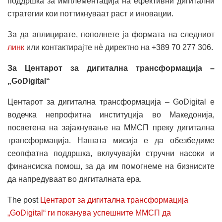
поддршка за имплементација на ефективни дигитални
стратегии кои поттикнуваат раст и иновации.
За да аплицирате, пополнете ја формата на следниот
линк
или контактирајте нè директно на +389 70 277 306.
За Центарот за дигитална трансформација –
„
GoDigital
“
Центарот за дигитална трансформација – GoDigital е
водечка непрофитна институција во Македонија,
посветена на зајакнување на ММСП преку дигитална
трансформација. Нашата мисија е да обезбедиме
сеопфатна поддршка, вклучувајќи стручни насоки и
финансиска помош, за да им помогнеме на бизнисите
да напредуваат во дигиталната ера.
The post
Центарот за дигитална трансформација
„GoDigital“ ги поканува успешните ММСП да