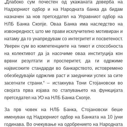
„Длабоко сум почестен од укажаната доверба на
Надзорниот одбор и на Народната банка да бидам
назначен за нов претседател на Управниот одбор на
НЛБ Банка Скопје. Оваа Банка има наследство на
извонредност, што ме прави исклучително мотивиран и
натаму да го унапредувам со интегритет и посветеност.
Уверен сум во компетенциите на тимот и способноста
на колективот да ја насочиме оваа институција кон
врвни резултати и просперитет, да ги одржиме
највисоките стандарди во банкарството, истовремено
обезбедувајќи одржлив раст и заеднички успех за сите
засегнати страни.“ – истакнува Тони Стојановски во
својата прва изјава по стапувањето на функцијата
претседател на УО на НЛБ Банка Скопје.
За прв човек на НЛБ Банка, Стојановски беше
именуван од Надзорниот одбор на Банката на 10 јуни
годинава. Во очекување на одобрението на Народната