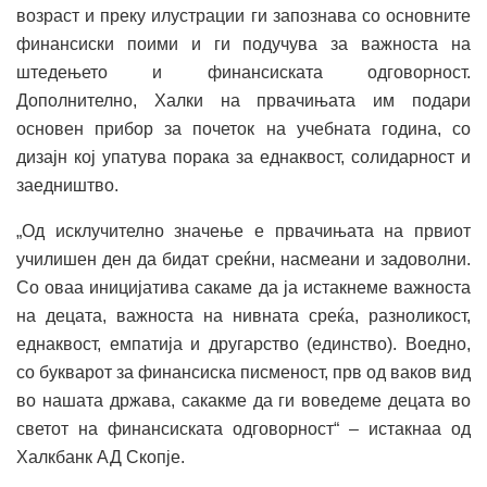
возраст и преку илустрации ги запознава со основните
финансиски поими и ги подучува за важноста на
штедењето и финансиската одговорност.
Дополнително, Халки на првачињата им подари
основен прибор за почеток на учебната година, со
дизајн кој упатува порака за еднаквост, солидарност и
заедништво.
„Од исклучително значење е првачињата на првиот
училишен ден да бидат среќни, насмеани и задоволни.
Со оваа иницијатива сакаме да ја истакнеме важноста
на децата, важноста на нивната среќа, разноликост,
еднаквост, емпатија и другарство (единство). Воедно,
со букварот за финансиска писменост, прв од ваков вид
во нашата држава, сакакме да ги воведеме децата во
светот на финансиската одговорност“ – истакнаа од
Халкбанк АД Скопје.