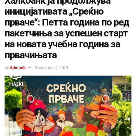
Халкбанк ја продолжува
иницијативата „Среќно
прваче“: Петта година по ред
пакетчиња за успешен старт
на новата учебна година за
првачињата
by
Admin0t
September 2, 2024