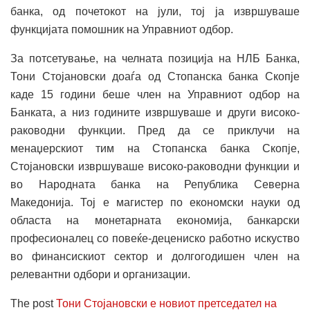
банка, од почетокот на јули, тој ја извршуваше
функцијата помошник на Управниот одбор.
За потсетување, на челната позиција на НЛБ Банка,
Тони Стојановски доаѓа од Стопанска банка Скопје
каде 15 години беше член на Управниот одбор на
Банката, а низ годините извршуваше и други високо-
раководни функции. Пред да се приклучи на
менаџерскиот тим на Стопанска банка Скопје,
Стојановски извршуваше високо-раководни функции и
во Народната банка на Република Северна
Македонија. Тој е магистер по економски науки од
областа на монетарната економија, банкарски
професионалец со повеќе-децениско работно искуство
во финансискиот сектор и долгогодишен член на
релевантни одбори и организации.
The post
Тони Стојановски е новиот претседател на