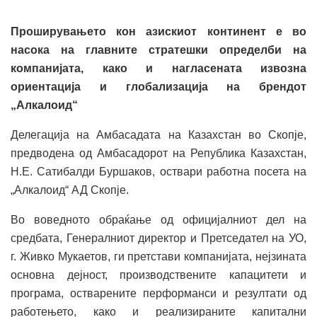
Проширувањето кон азискиот континент е во
насока на главните стратешки определби на
компанијата, како и нагласената извозна
ориентација и глобализација на брендот
„Алкалоид“
Делегација на Амбасадата на Казахстан во Скопје,
предводена од Амбасадорот на Република Казахстан,
Н.Е. Сатибалди Буршаков, оствари работна посета на
„Алкалоид“ АД Скопје.
Во воведното обраќање од официјалниот дел на
средбата, Генералниот директор и Претседател на УО,
г. Живко Мукаетов, ги претстави компанијата, нејзината
основна дејност, производствените капацитети и
програма, остварените перформанси и резултати од
работењето, како и реализираните капитални