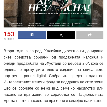
153
SHARES
Втора година по ред, Халкбанк директно ги донираше
сите средства собрани од продажната изложба и
онлајн продажбата на „Фустани со џебови 2.0“, која се
одвиваше преку дигиталното издание на списанието
портрет ‒ portret.digital. Собраните средства одат во
Интервентниот женски фонд за поддршка на сите жени
што се соочиле со некој вид семејно насилство или
насилство врз жени, во соработка со Националната
мрежа против насилство врз жени и семејно насилство.