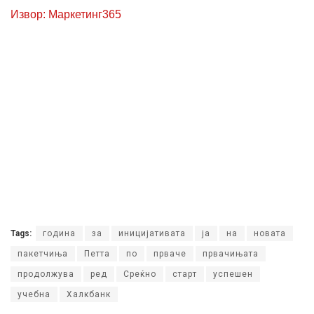
Извор: Маркетинг365
Tags:
година
за
иницијативата
ја
на
новата
пакетчиња
Петта
по
прваче
првачињата
продолжува
ред
Среќно
старт
успешен
учебна
Халкбанк