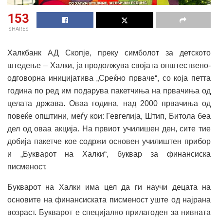
153
SHARES
Халкбанк АД Скопје, преку симболот за детското
штедење – Халки, ја продолжува својата општествено-
одговорна иницијатива „Среќно прваче“, со која петта
година по ред им подарува пакетчиња на првачиња од
целата држава. Оваа година, над 2000 првачиња од
повеќе општини, меѓу кои: Гевгелија, Штип, Битола беа
дел од оваа акција. На првиот училишен ден, сите тие
добија пакетче кое содржи основен училиштен прибор
и „Букварот на Халки“, буквар за финансиска
писменост.
Букварот на Халки има цел да ги научи децата на
основите на финансиската писменост уште од најрана
возраст. Букварот е специјално прилагоден за нивната